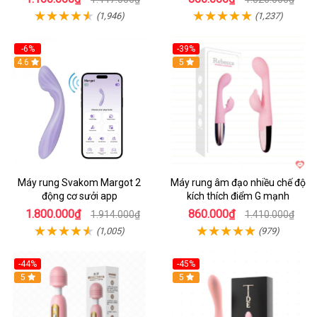
(1,946)
(1,237)
-6%
-39%
4.6
Hot
5
Máy rung Svakom Margot 2
Máy rung âm đạo nhiều chế độ
động cơ sưởi app
kích thích điểm G mạnh
1.800.000₫
860.000₫
1.914.000₫
1.410.000₫
(1,005)
(979)
-44%
-45%
Hot
5
Hot
5