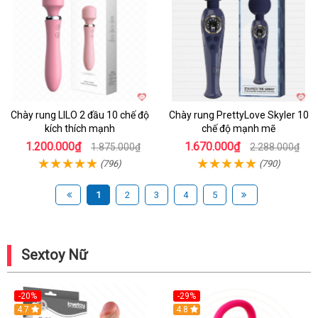
Chày rung LILO 2 đầu 10 chế độ
Chày rung PrettyLove Skyler 10
kích thích mạnh
chế độ mạnh mẽ
1.200.000₫
1.670.000₫
1.875.000₫
2.288.000₫
(796)
(790)
1
2
3
4
5
Sextoy Nữ
-20%
-29%
Hot
4.7
Hot
4.8