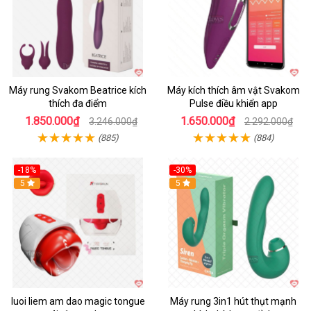
Máy rung Svakom Beatrice kích
Máy kích thích âm vật Svakom
thích đa điểm
Pulse điều khiển app
1.850.000₫
1.650.000₫
3.246.000₫
2.292.000₫
(885)
(884)
-18%
-30%
Hot
5
Hot
5
luoi liem am dao magic tongue
Máy rung 3in1 hút thụt mạnh