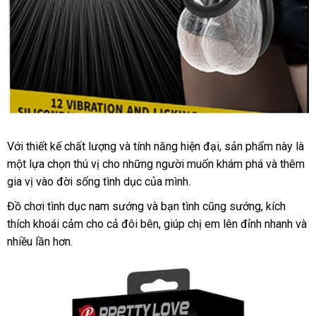
Với thiết kế chất lượng
nhập
và tính năng hiện đại
giá
, sản phẩm này là
một lựa chọn thú vị cho
khẩu
giá
những người muốn khám phá
bán
mới
và thêm
gia vị vào đời sống tình dục
rẻ
Mỹ
của mình.
lẻ
nhất
Đồ chơi tình dục nam
sướng
Hàn
và bạn tình
bình
cũng sướng
tự
, kích
thích khoái cảm cho cả đôi bên
Quốc
mini
, giúp chị em lên đỉnh nhanh
luận
động
xưở
và
nhiều lần hơn.