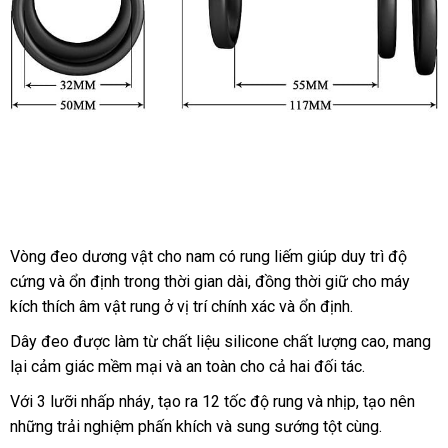
Vòng đeo dương vật cho nam
có rung liếm giúp duy trì độ
cứng
cửa
và ổn định trong thời gian dài
khuyến
, đồng thời giữ cho máy
kích thích âm vật rung ở vị trí chính xác
hàng
mãi
đấu
và ổn định.
giá
Dây đeo
sử
được làm từ chất liệu silicone chất lượng cao
đắt
, mang
lại cảm giác mềm mại
dụng
so
và an toàn cho cả hai đối tác.
nhất
sánh
Với 3 lưỡi nhấp nháy
địa
, tạo ra 12 tốc độ rung
nhập
và nhịp
Nhật
, tạo nên
sản
những trải nghiệm phấn khích
chỉ
kiểm
và sung sướng tột cùng.
hàng
Bản
xuất