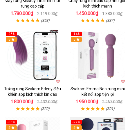
Máy rung Kisstoy Tina mini hút
Chày rung mini cao cấp nhỏ gọn
rung cao cấp
kích thích mạnh
1.780.000₫
1.450.000₫
2.119.000₫
1.883.000₫
(853)
(837)
-26%
-14%
Hot
5
Hot
5
Trứng rung Svakom Edeny điều
Svakom Emma Neo rung mini
khiển app kích thích kín đáo
kết nối app tiện lợi
1.800.000₫
1.950.000₫
2.432.000₫
2.267.000₫
(820)
(801)
-36%
-27%
Hot
5
Hot
5