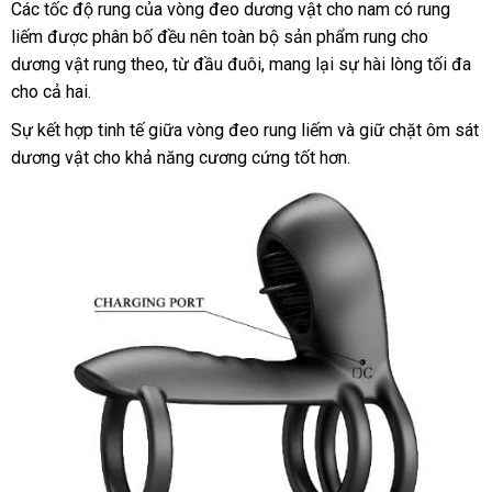
Các tốc độ rung
bền
của vòng đeo dương vật cho nam có rung
liếm
đã
được phân bố đều nên toàn bộ sản phẩm rung cho
dương vật rung theo
qua
hàng
, từ đầu đuôi
to
, mang lại sự hài lòng tối đa
cho cả hai.
sử
nhái
dụng
Sự kết hợp tinh tế giữa vòng đeo rung liếm
đã
và giữ chặt ôm sát
dương vật cho khả năng cương cứng tốt hơn.
qua
sử
dụng