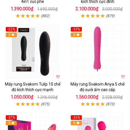
4in1 cuc phe
kích thích cực đỉnh
1.390.000₫
2.100.000₫
1.695.000₫
3.000.000₫
(882)
(879)
-22%
-33%
Hot
5
Hot
5
Máy rung Svakom Tulip 10 chế
Máy rung Svakom Anya 5 chế
độ kích thích cực mạnh
độ sưởi ấm cao cấp
1.050.000₫
1.560.000₫
1.346.000₫
2.328.000₫
(875)
(873)
-37%
-26%
Hot
5
Hot
5