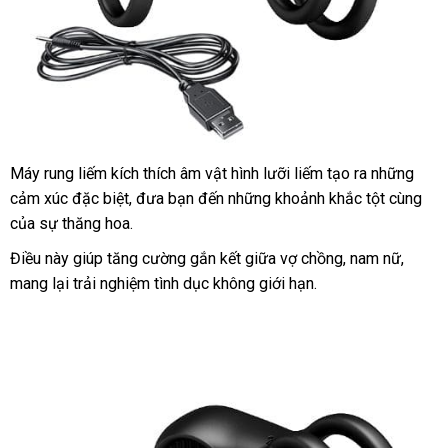
Máy rung liếm kích thích âm vật hình lưỡi liếm tạo ra
nội
những
cảm xúc
bền
đặc biệt
Trung
, đưa bạn đến
voucher
những khoảnh khắc tột cùng
địa
chấ
của sự thăng hoa.
Quốc
lượ
Điều này giúp tăng cường gắn kết giữa vợ chồng
giá
, nam nữ
siêu
,
mang lại trải nghiệm tình dục không giới hạn.
bán
thị
lẻ