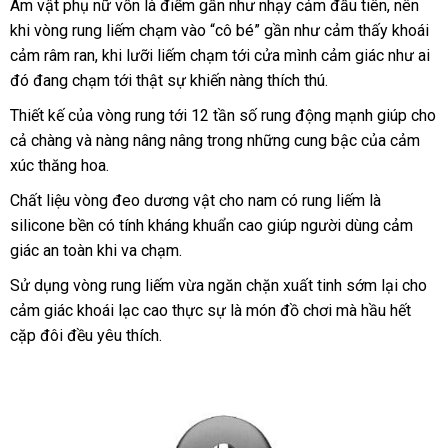
Âm vật phụ nữ vốn là điểm gần như nhạy cảm đầu tiên
faceboo
, nên
khi vòng rung liếm chạm vào “cô bé” gần như cảm thấy khoái
cảm râm ran
lấy
, khi lưỡi liếm chạm tới cửa mình cảm giác như ai
đó đang chạm tới thật sự khiến nàng thích thú.
hàng
Thiết kế
giảm
của vòng rung tới 12 tần số rung động mạnh giúp cho
cả chàng
giá
lớn
và nàng nâng nâng trong
hàng
những cung bậc
hàng
của cảm
xúc thăng hoa.
Hiệu
giả
Chất liệu vòng đeo dương vật cho nam có rung liếm là
silicone bền có tính kháng khuẩn cao giúp người dùng cảm
giác an toàn khi va chạm.
Sử dụng vòng rung liếm vừa ngăn chặn xuất tinh sớm lại cho
cảm giác khoái lạc cao thực sự là món đồ chơi
đã
mà hầu hết
cặp đôi đều yêu thích.
qua
sử
dụng