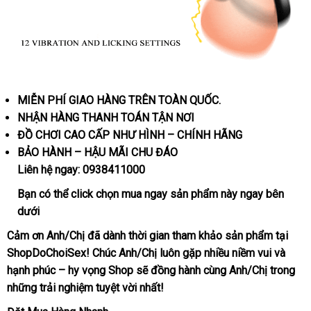
MIỄN PHÍ GIAO HÀNG TRÊN TOÀN QUỐC.
NHẬN HÀNG THANH TOÁN TẬN NƠI
ĐỒ CHƠI CAO CẤP NHƯ HÌNH – CHÍNH HÃNG
BẢO HÀNH – HẬU MÃI CHU ĐÁO
Liên hệ ngay:
0938411000
Bạn
showroom
có thể
click
chọn
mua ngay
sản phẩm này ngay bên
dưới
Cảm ơn Anh/Chị
phản
đã dành thời gian tham khảo sản phẩm tại
ShopDoChoiSex! Chúc Anh/Chị luôn gặp nhiều niềm vui
hồi
bỏ
và
hạnh phúc – hy vọng Shop
thương
sẽ đồng hành cùng Anh/Chị trong
sỉ
xư
những trải nghiệm tuyệt vời nhất!
hiệu