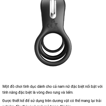
Một đồ chơi tình dục dành cho cả nam nữ
Trung
đặc biệt nổi bật
Mỹ
với
tính năng
cao
đặc biệt là vòng đeo rung
showroom
và liếm.
Quốc
cấp
Được thiết kế
amazon
để sử dụng trên dương vật
siêu
có thể mang lại trải