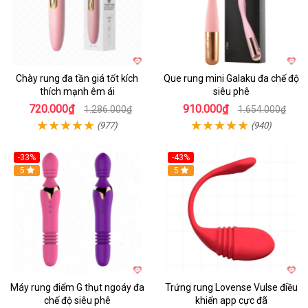
Chày rung đa tần giá tốt kích
Que rung mini Galaku đa chế độ
thích mạnh êm ái
siêu phê
720.000₫
910.000₫
1.286.000₫
1.654.000₫
(977)
(940)
-33%
-43%
Hot
5
Hot
5
Máy rung điểm G thụt ngoáy đa
Trứng rung Lovense Vulse điều
chế độ siêu phê
khiển app cực đã