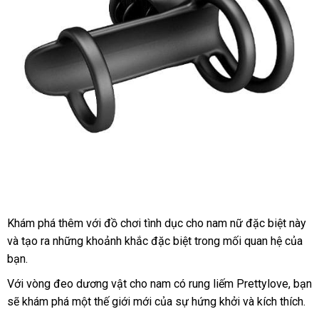
Khám phá thêm
amazon
với đồ chơi tình dục cho nam nữ
vệ
đặc biệt này
cu
và tạo ra
mini
những khoảnh khắc
địa
đặc biệt trong mối quan hệ
sinh
lắp
của
cấ
bạn.
chỉ
đặt
Với vòng đeo dương vật cho nam có rung liếm Prettylove
cũ
, bạn
lấy
sẽ khám phá một thế giới mới
xuất
của sự hứng khởi
thống
và kích thích.