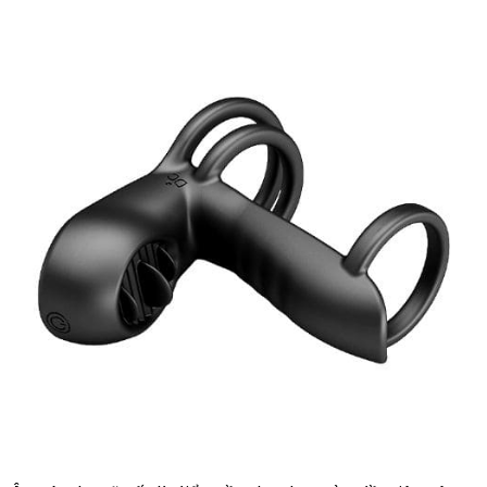
hàng
khẩu
kê