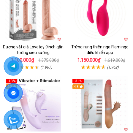
Dương vật giả Lovetoy 9inch gắn
Trứng rung thiên nga Flamingo
tường siêu sướng
điều khiển app
1.100.000₫
1.150.000₫
1.375.000₫
1.619.000₫
(1,967)
(1,962)
-13%
-31%
4.8
4.8