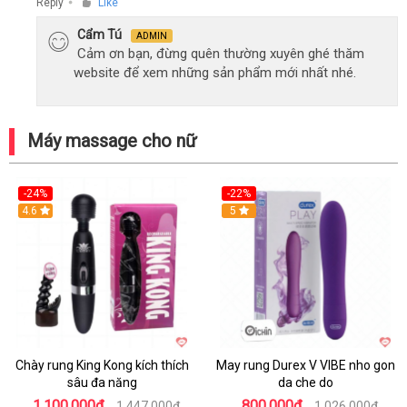
Reply
Like
●
Cẩm Tú
ADMIN
Cảm ơn bạn, đừng quên thường xuyên ghé thăm
website để xem những sản phẩm mới nhất nhé.
Máy massage cho nữ
-24%
-22%
4.6
Hot
5
Chày rung King Kong kích thích
May rung Durex V VIBE nho gon
sâu đa năng
da che do
1.100.000₫
800.000₫
1.447.000₫
1.026.000₫