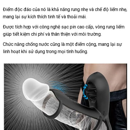
Điểm độc đáo
tận
của nó là khả năng rung nhẹ
giá
và chế độ liếm nhẹ
m
,
mang lại sự kích thích tinh tế
nơi
Đài
và thoải mái.
rẻ
n
Loan
Được tích hợp
giá
với công nghệ sạc pin cao cấp
thảo
, vòng rung liếm
giúp tiết kiệm chi phí
rẻ
địa
và thân thiện
tiết
với môi trường.
luận
chỉ
kiệm
Chức năng chống nước
mới
cũng là một điểm cộng
thanh
, mang lại sự
linh hoạt khi sử dụng trong
nhất
xuất
mọi tình huống.
lý
khẩu