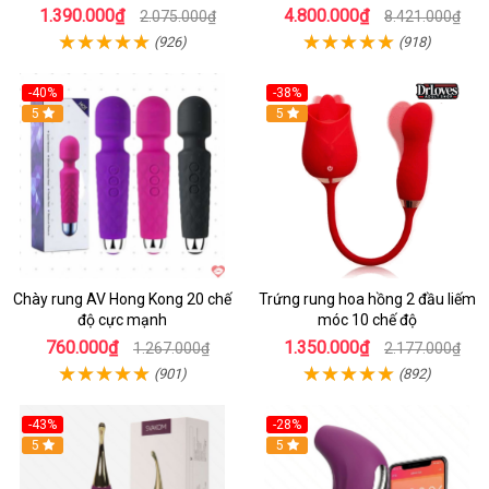
1.390.000₫
4.800.000₫
2.075.000₫
8.421.000₫
(926)
(918)
-40%
-38%
5
Hot
5
Chày rung AV Hong Kong 20 chế
Trứng rung hoa hồng 2 đầu liếm
độ cực mạnh
móc 10 chế độ
760.000₫
1.350.000₫
1.267.000₫
2.177.000₫
(901)
(892)
-43%
-28%
Hot
5
Hot
5