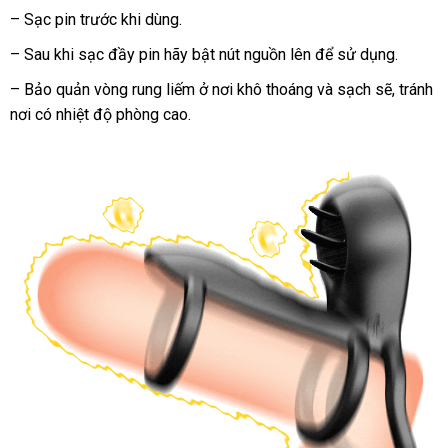
– Sạc pin trước khi dùng.
– Sau khi sạc đầy pin hãy bật nút nguồn lên
Đức
để sử dụng.
– Bảo quản vòng rung liếm ở nơi khô thoáng
tận
và sạch
địa
sẽ
nhận
, tránh
nơi có nhiệt độ phòng cao.
nơi
chỉ
xét