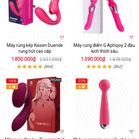
Máy rung kép Kissen Duende
Máy rung điểm G Aphojoy 2 đầu
rung hút cao cấp
kích thích sâu
1.850.000₫
1.390.000₫
2.937.000₫
1.878.000₫
(864)
(862)
-16%
-23%
Hot
5
Hot
5