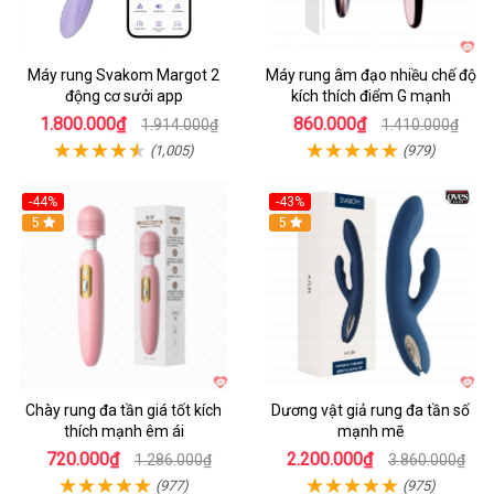
Máy rung Svakom Margot 2
Máy rung âm đạo nhiều chế độ
động cơ sưởi app
kích thích điểm G mạnh
1.800.000₫
860.000₫
1.914.000₫
1.410.000₫
(1,005)
(979)
-44%
-43%
Hot
5
Hot
5
Chày rung đa tần giá tốt kích
Dương vật giả rung đa tần số
thích mạnh êm ái
mạnh mẽ
720.000₫
2.200.000₫
1.286.000₫
3.860.000₫
(977)
(975)