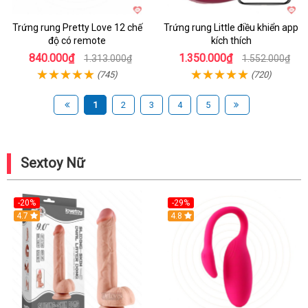
Trứng rung Pretty Love 12 chế
Trứng rung Little điều khiển app
độ có remote
kích thích
840.000₫
1.350.000₫
1.313.000₫
1.552.000₫
(745)
(720)
1
2
3
4
5
Sextoy Nữ
-20%
-29%
Hot
4.7
Hot
4.8