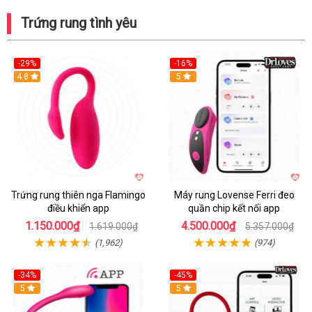
Trứng rung tình yêu
-29%
-16%
Hot
4.8
Hot
5
Trứng rung thiên nga Flamingo
Máy rung Lovense Ferri đeo
điều khiển app
quần chip kết nối app
1.150.000₫
4.500.000₫
1.619.000₫
5.357.000₫
(1,962)
(974)
-34%
-45%
5
Hot
5