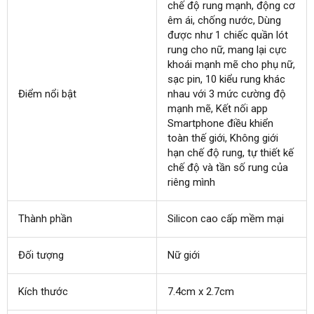
chế độ rung mạnh
sửa
, động cơ
êm ái
chính
, chống nước
chữa
sử
, Dùng
nhập
được như 1 chiếc quần lót
hãng
dụng
khẩu
rung cho nữ
lớn
, mang lại cực
khoái mạnh mẽ cho phụ nữ
lấy
,
sạc pin
thanh
, 10 kiểu rung khác
hàn
Điểm nổi bật
nhau
shop
với 3 mức cường độ
toán
mạnh mẽ
bình
, Kết nối app
Smartphone điều khiển
luận
toàn thế giới
nơi
, Không giới
hạn chế độ rung
bán
vận
, tự thiết kế
chế độ
đại
và tần số rung
chuyển
mua
của
amaz
riêng mình
lý
sắm
Thành phần
Silicon cao cấp mềm mại
Đối tượng
Nữ giới
Kích thước
7.4cm x 2.7cm