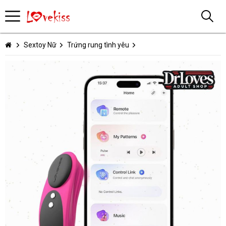
Sextoy Nữ
Trứng rung tình yêu