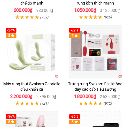
chế độ mạnh
rung kích thích mạnh
600.000₫
1.850.000₫
983.000₫
3.136.000₫
(932)
(926)
-24%
-29%
Hot
5
5
Máy rung thụt Svakom Gabrielle
Trứng rung Svakom Ella không
điều khiển xa
dây cao cấp siêu sướng
2.200.000₫
1.800.000₫
2.895.000₫
2.535.000₫
(921)
(912)
-36%
-36%
5
Hot
5