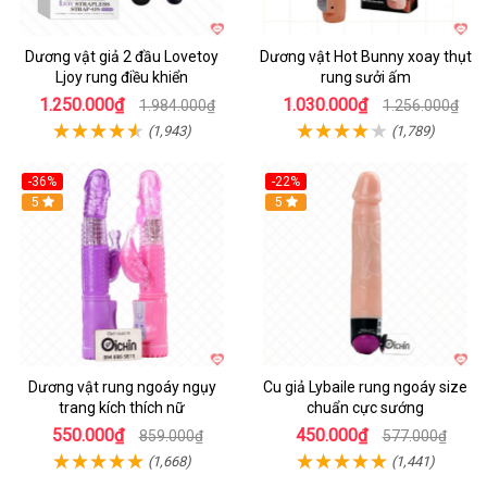
Dương vật giả 2 đầu Lovetoy
Dương vật Hot Bunny xoay thụt
Ljoy rung điều khiển
rung sưởi ấm
1.250.000₫
1.030.000₫
1.984.000₫
1.256.000₫
(1,943)
(1,789)
-36%
-22%
Hot
5
Hot
5
Dương vật rung ngoáy ngụy
Cu giả Lybaile rung ngoáy size
trang kích thích nữ
chuẩn cực sướng
550.000₫
450.000₫
859.000₫
577.000₫
(1,668)
(1,441)