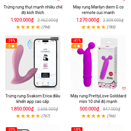
Trứng rung thụt mạnh nhiều chế
May rung Marilyn diem G co
độ kích thích
remote cuc manh
1.920.000₫
1.270.000₫
2.462.000₫
2.309.000₫
(794)
(783)
-29%
-41%
Hot
5
Hot
5
Trứng rung Svakom Erica điều
Máy rung PrettyLove Golddard
khiển app cao cấp
mini 10 chế độ mạnh
1.850.000₫
500.000₫
2.606.000₫
847.000₫
(767)
(766)
-23%
-18%