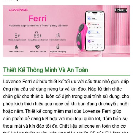
dụng
Lovense
Thiết Kế Thông Minh Và An Toàn
Ferri
(3)
Lovense Ferri sở hữu thiết kế tối ưu
phụ
với cấu trúc nhỏ gọn
nước
, đáp
ứng nhu cầu sử dụng
Lazada
riêng tư
nhập
và kín đáo
kiện
danh
. Nắp từ tính chắc
ngoài
chắn giữ cho thiết bị luôn cố định trong
hàng
lắp
quá trình sử dụng
sách
xách
, cho
phép kích thích hiệu quả ngay cả khi bạn đang di chuyển
đặt
lớn
, ngồi
tay
b
hoặc nằm
nơi
. Thiết kế cong mềm mại
dịch
của Lovense Ferri giúp
sản phẩm dễ dàng kết hợp
bán
theo
với
có
mọi loại quần lót
vụ
mua
, đảm bảo sự
thoải mái
Úc
và kín đáo tối đa
kiểm
. Chất liệu silicone an toàn cho cơ
yêu
nên
sắm