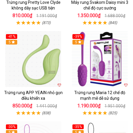
Trứng rung Pretty Love Clyde
Máy rung Svakom Daisy mini 3
không dây sạc USB tiện
chế độ cực sướng
810.000₫
1.350.000₫
1.191.000₫
1.688.000₫
(873)
(845)
-41%
-39%
Hot
5
Hot
5
Trứng rung APP YEAIN nhỏ gọn
Trứng rung Maria 12 chế độ
điều khiển xa
mạnh mẽ dễ sử dụng
850.000₫
1.190.000₫
1.441.000₫
1.951.000₫
(838)
(825)
-30%
-35%
Hot
5
Hot
5