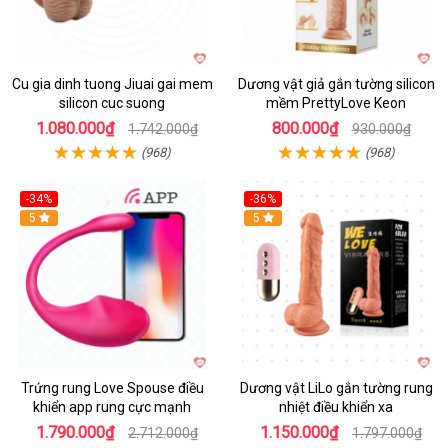
Cu gia dinh tuong Jiuai gai mem
Dương vật giả gắn tường silicon
silicon cuc suong
mềm PrettyLove Keon
1.080.000₫
800.000₫
1.742.000₫
930.000₫
(968)
(968)
-34%
-36%
5
5
Trứng rung Love Spouse điều
Dương vật LiLo gắn tường rung
khiển app rung cực mạnh
nhiệt điều khiển xa
1.790.000₫
1.150.000₫
2.712.000₫
1.797.000₫