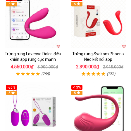
Hot
5
Hot
5
Trứng rung Lovense Dolce điều
Trứng rung Svakom Phoenix
khiển app rung cực mạnh
Neo kết nối app
4.550.000₫
2.390.000₫
5.909.000₫
2.915.000₫
(755)
(753)
-36%
-13%
5
Hot
5