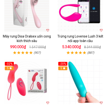
Máy rung Disa Oralsex uốn cong
Trứng rung Lovense Lush 3 kết
kích thích sâu
nối app toàn cầu
990.000₫
5.340.000₫
1.547.000₫
8.344.000₫
(907)
(887)
-32%
-20%
5
5