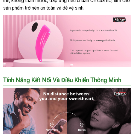
thể
tại
, không thấm nước
hàng
, đáp ứng tiêu chuẩn CE
tra
cầu
mua
chất
của EU
bình
, làm cho
sản phẩm trở nên an toàn
nhà
giả
mới
và dễ vệ sinh.
lượng
luận
nhất
Lovense
Tính Năng Kết Nối Và Điều Khiển Thông Minh
Ferri
(8)