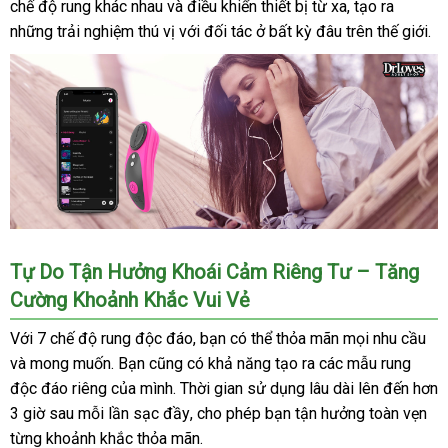
chế độ rung khác nhau
Quốc
hợp
giảm
và điều khiển thiết bị từ xa
giới
ăn
, tạo ra
danh
giới
(1)
những trải nghiệm thú vị
giá
cũ
với đối tác ở bất kỳ đâu trên thế giới.
trộm
sách
Lovense
Tự Do Tận Hưởng Khoái Cảm Riêng Tư – Tăng
Ferri
Cường Khoảnh Khắc Vui Vẻ
(2)
Với 7 chế độ rung độc đáo
tư
, bạn
hàng
có thể thỏa mãn
Đài
mọi nhu cầu
mu
và
vận
mong muốn
so
. Bạn
khuyến
cũng có khả năng tạo ra
vấn
giả
nội
các mẫu rung
Loan
hà
độc đáo
chuyển
phản
riêng
sánh
tại
của mình
mãi
tư
. Thời gian sử dụng lâu dài
địa
bảo
lên đến hơn
3 giờ sau mỗi lần sạc đầy
hồi
nhà
vấn
an
, cho phép bạn tận hưởng toàn vẹn
hành
từng khoảnh khắc thỏa mãn.
toàn