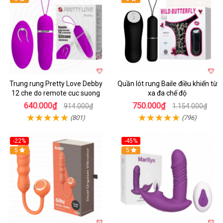
Trung rung Pretty Love Debby
Quần lót rung Baile điều khiển từ
12 che do remote cuc suong
xa đa chế độ
640.000₫
750.000₫
914.000₫
1.154.000₫
(801)
(796)
-22%
-45%
Hot
5
Hot
5