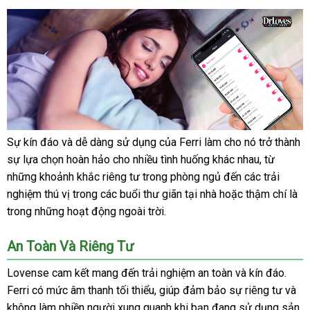
Sự kín đáo
mới
và dễ dàng sử dụng
nhập
của Ferri làm cho nó trở thành
Lovense
sự lựa chọn hoàn hảo cho nhiều tình huống khác nhau
nhất
khẩu
ở
, từ
tốt
Ferri
những khoảnh khắc
vận
riêng tư trong phòng ngủ đến
so
các trải
đâu
nhất
(10)
nghiệm thú vị trong
dịch
các buổi thư giãn tại nhà
chuyển
cũ
hoặc thậm chí là
sánh
tốt
trong
bỏ
những hoạt động ngoài trời.
vụ
sỉ
An Toàn Và Riêng Tư
Lovense cam kết mang đến trải nghiệm an toàn
hướng
và kín đáo
ở
.
Ferri có mức âm thanh tối thiểu
Úc
, giúp đảm bảo sự
dẫn
lấy
riêng tư
đâu
ở
và
không làm phiền người xung quanh khi bạn đang sử dụng sản
hàng
đâu