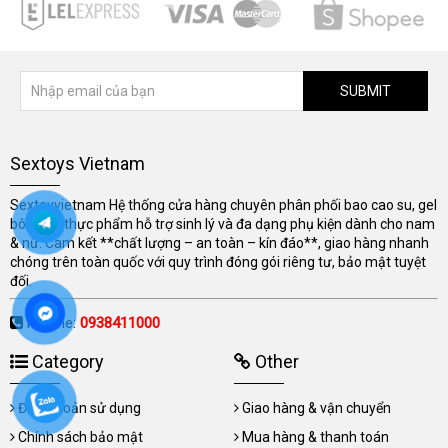
SUBMIT
Sextoys Vietnam
Sextoyvietnam Hệ thống cửa hàng chuyên phân phối bao cao su, gel
bôi trơn, thực phẩm hỗ trợ sinh lý và đa dạng phụ kiện dành cho nam
& nữ. Cam kết **chất lượng – an toàn – kín đáo**, giao hàng nhanh
chóng trên toàn quốc với quy trình đóng gói riêng tư, bảo mật tuyệt
đối.
Hotline:
0938411000
Category
Other
Điều khoản sử dụng
Giao hàng & vận chuyển
Chính sách bảo mật
Mua hàng & thanh toán