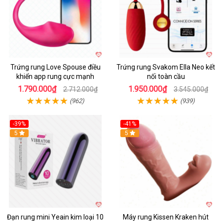
Trứng rung Love Spouse điều
Trứng rung Svakom Ella Neo kết
khiển app rung cực mạnh
nối toàn cầu
1.790.000₫
1.950.000₫
2.712.000₫
3.545.000₫
(962)
(939)
-39%
-41%
Hot
5
Hot
5
Đạn rung mini Yeain kim loại 10
Máy rung Kissen Kraken hút