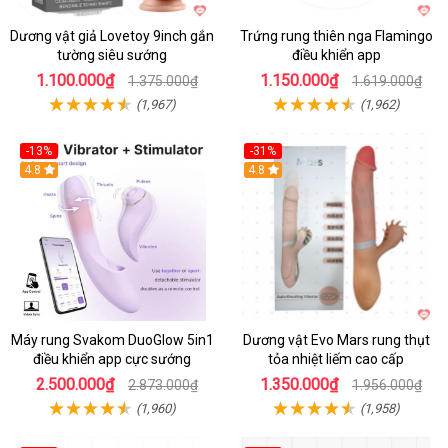
Dương vật giả Lovetoy 9inch gắn
Trứng rung thiên nga Flamingo
tường siêu sướng
điều khiển app
1.100.000₫
1.150.000₫
1.375.000₫
1.619.000₫
(1,967)
(1,962)
-13%
-31%
4.8
4.8
Máy rung Svakom DuoGlow 5in1
Dương vật Evo Mars rung thụt
điều khiển app cực sướng
tỏa nhiệt liếm cao cấp
2.500.000₫
1.350.000₫
2.873.000₫
1.956.000₫
(1,960)
(1,958)