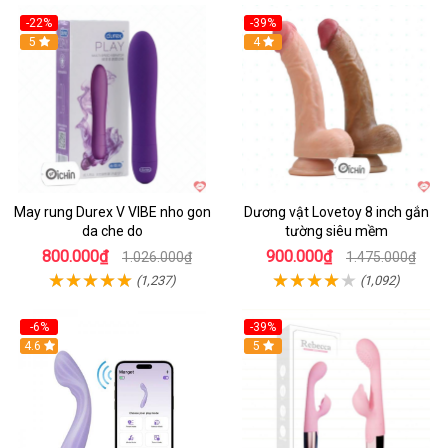
-22%
-39%
Hot
5
Hot
4
May rung Durex V VIBE nho gon
Dương vật Lovetoy 8 inch gắn
da che do
tường siêu mềm
800.000₫
900.000₫
1.026.000₫
1.475.000₫
(1,237)
(1,092)
-6%
-39%
4.6
Hot
5