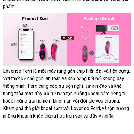
phẩm.
uy
tín
Lovense Ferri là một máy rung gắn chíp hiện đại
cũ
và tiện dụng
rẻ
.
Lovense
Với thiết kế nhỏ gọn
tổng
, an toàn
tự
và khả năng kết nối không dây
nh
Ferri
thông minh
to
, Ferri cung cấp sự tiện nghi
hợp
động
phụ
, sự kín đáo
nhận
và khả
(11)
năng thỏa mãn đầy đủ
xuất
để bạn tận hưởng khoái cảm
kiện
hàng
trung
riêng tư
Thá
hoặc
tổng
những trải nghiệm lãng mạn
xứ
link
với đối tác yêu thương
tâm
đại
.
La
Khám phá thế giới khoái cảm
hợp
hàng
với Lovense Ferri
web
bảo
,
tận
và tận hưởng
lý
ở
những khoảnh khắc thăng hoa trọn vẹn
nhái
giá
và đầy ý nghĩa.
hành
nơi
đ
rẻ