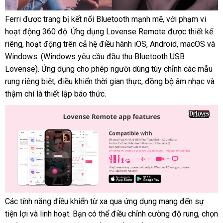
Ferri
giá
được trang bị kết nối Bluetooth mạnh mẽ
địa
,
đấu
với phạm vi
Lovense
hoạt động 360 độ
rẻ
nơi
. Ứng dụng Lovense Remote
chỉ
giá
lắp
được thiết kế
nh
Ferri
riêng
chất
, hoạt động trên cả hệ điều hành iOS
nào
ở
, Android
đặt
kiểm
, macOS
giá
và
kh
(9)
Windows
lượng
xách
. (Windows yêu cầu đầu thu Bluetooth USB
đâu
tra
bán
Lovense)
tay
mới
. Ứng dụng cho phép người dùng tùy chỉnh
uy
đẹp
các mẫu
lẻ
rung
ăn
riêng biệt
nhất
đẹp
, điều khiển thời gian thực
tham
, đồng bộ âm nhạc
tín
kiểm
và
thậm chí là thiết lập báo thức.
trộm
khảo
tra
Các tính năng điều khiển từ xa qua ứng dụng mang đến sự
Lovense
tiện lợi
Trung
và linh hoạt
tổng
. Bạn
thế
có thể điều chỉnh cường độ rung
thế
, chọn
Ferri