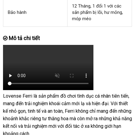
12 Tháng
thương
, 1 đổi 1
sản
với
thanh
các
Bảo hành
sản phẩm bị lỗi
hiệu
siêu
, hư mỏng
xuất
lý
bình
,
móp méo
thị
luận
Mô tả chi tiết
Lovense Ferri là sản phẩm đồ chơi tình dục cá nhân tiên tiến
lắp
,
mang đến trải nghiệm khoái cảm mới lạ
Lazada
và hiện đại
shopee
. Với thiết
đặ
kế nhỏ gọn
Thái
, tinh tế
nhận
và an toàn
voucher
, Ferri không chỉ mang đến
nhập
những
khoảnh khắc
Lan
đã
riêng tư thăng hoa
xét
khuyến
mà còn mở ra
cao
những khả năng
hàng
kết nối
bỏ
và trải nghiệm mới
qua
nhập
với đối tác ở xa không giới hạn
mãi
cấp
khoảng cách.
sỉ
sử
khẩu