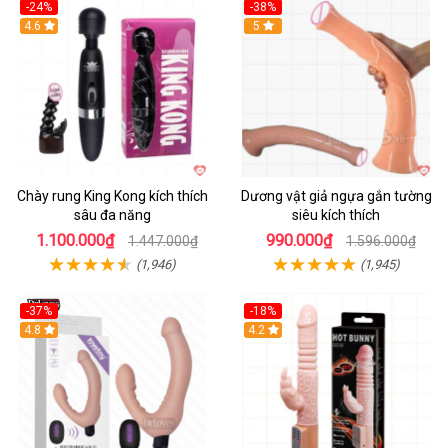
-24%
-38%
4.6
Hot
5
Chày rung King Kong kích thích
Dương vật giả ngựa gắn tường
sâu đa năng
siêu kích thích
1.100.000₫
990.000₫
1.447.000₫
1.596.000₫
(1,946)
(1,945)
-37%
-18%
Hot
4.8
Hot
4.2