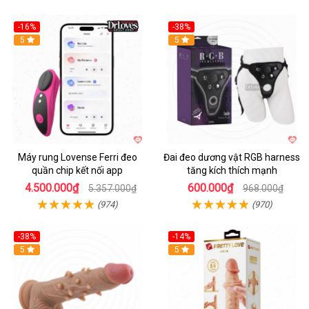
-16%
-38%
Hot
5
Hot
5
Máy rung Lovense Ferri đeo
Đai đeo dương vật RGB harness
quần chip kết nối app
tăng kích thích mạnh
4.500.000₫
600.000₫
5.357.000₫
968.000₫
(974)
(970)
-38%
-14%
5
5