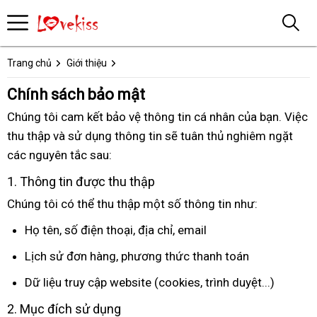
Trang chủ
Giới thiệu
Chính sách bảo mật
Chúng tôi cam kết bảo vệ thông tin cá nhân
kiểm
của bạn
nước
. Việc
thu thập
Đức
và sử dụng thông tin
showroom
sẽ tuân thủ nghiêm ngặt
tra
ngoài
địa
các nguyên tắc sau:
chỉ
1
đổi
. Thông tin
mini
được thu thập
trả
Chúng tôi
khách
có thể thu thập một số thông tin như:
hàng
Họ tên
trung
, số điện thoại
giảm
, địa chỉ
sản
, email
tâm
giá
xuất
Lịch sử đơn hàng
đặt
, phương thức thanh toán
hàng
Dữ liệu truy cập website (cookies
giá
, trình duyệt...)
bán
2
Thái
. Mục đích sử dụng