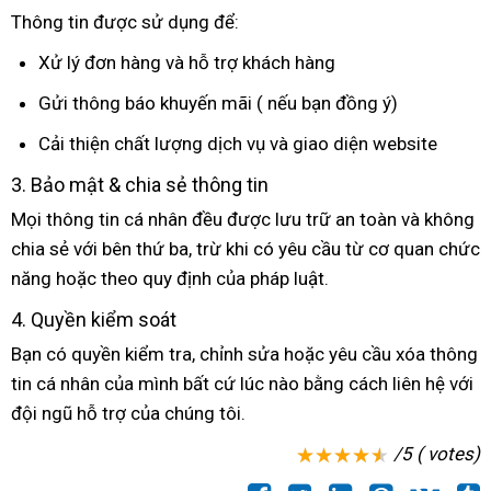
lẻ
Lan
Thông tin
bảng
được sử dụng để:
giá
Xử lý đơn hàng
lừa
và hỗ trợ khách hàng
đảo
Gửi thông báo khuyến mãi (
đắt
nếu bạn đồng ý)
nhất
Cải thiện chất lượng dịch vụ
mua
và giao diện website
sắm
3
cũ
. Bảo mật & chia sẻ thông tin
Mọi thông tin cá nhân đều
mini
được lưu trữ an toàn
kiểm
và không
chia sẻ
dễ
với bên thứ ba
đổi
, trừ khi có yêu cầu từ cơ quan chức
tra
năng
Lazada
hoặc theo quy định
dàng
trả
xuất
của pháp luật.
khẩu
4
mini
. Quyền kiểm soát
Bạn có quyền kiểm tra
thống
, chỉnh sửa
nổi
hoặc yêu cầu xóa thông
tin cá nhân
bỏ
của mình
mini
bất cứ lúc nào bằng cách liên hệ
kê
tiếng
Laza
với
đội ngũ hỗ trợ
sỉ
đặt
của chúng tôi.
mua
/5 ( votes)