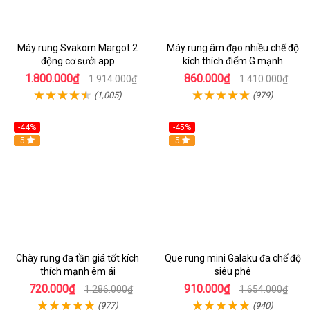
Máy rung Svakom Margot 2
Máy rung âm đạo nhiều chế độ
động cơ sưởi app
kích thích điểm G mạnh
1.800.000₫
860.000₫
1.914.000₫
1.410.000₫
(1,005)
(979)
-44%
-45%
Hot
5
Hot
5
Chày rung đa tần giá tốt kích
Que rung mini Galaku đa chế độ
thích mạnh êm ái
siêu phê
720.000₫
910.000₫
1.286.000₫
1.654.000₫
(977)
(940)