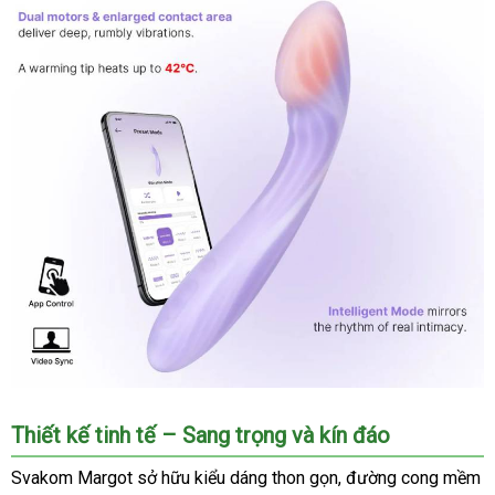
Thiết kế tinh tế – Sang trọng
Đức
và kín đáo
Svakom Margot sở hữu kiểu dáng thon gọn
mua
, đường cong mềm