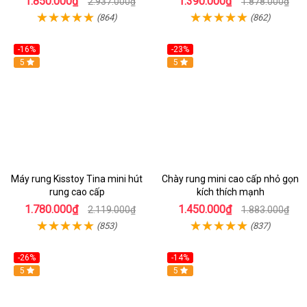
1.850.000₫
1.390.000₫
2.937.000₫
1.878.000₫
(864)
(862)
-16%
-23%
Hot
5
Hot
5
Máy rung Kisstoy Tina mini hút
Chày rung mini cao cấp nhỏ gọn
rung cao cấp
kích thích mạnh
1.780.000₫
1.450.000₫
2.119.000₫
1.883.000₫
(853)
(837)
-26%
-14%
Hot
5
Hot
5