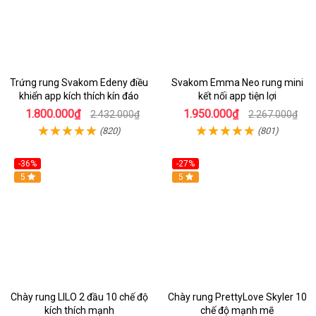
Trứng rung Svakom Edeny điều
Svakom Emma Neo rung mini
khiển app kích thích kín đáo
kết nối app tiện lợi
1.800.000₫
1.950.000₫
2.432.000₫
2.267.000₫
(820)
(801)
-36%
-27%
Hot
5
Hot
5
Chày rung LILO 2 đầu 10 chế độ
Chày rung PrettyLove Skyler 10
kích thích mạnh
chế độ mạnh mẽ