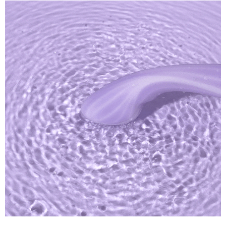
bán
lẻ