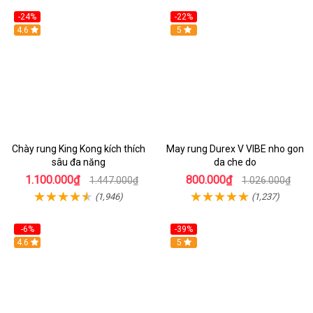
-24%
-22%
4.6
Hot
5
Chày rung King Kong kích thích
May rung Durex V VIBE nho gon
sâu đa năng
da che do
1.100.000₫
800.000₫
1.447.000₫
1.026.000₫
(1,946)
(1,237)
-6%
-39%
4.6
Hot
5