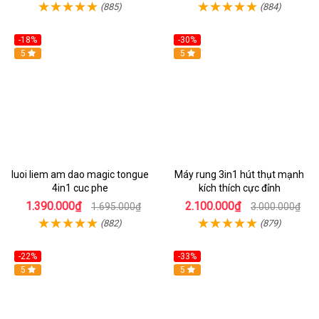
(885)
(884)
-18%
-30%
Hot
5
Hot
5
luoi liem am dao magic tongue
Máy rung 3in1 hút thụt mạnh
4in1 cuc phe
kích thích cực đỉnh
1.390.000₫
2.100.000₫
1.695.000₫
3.000.000₫
(882)
(879)
-22%
-33%
Hot
5
Hot
5