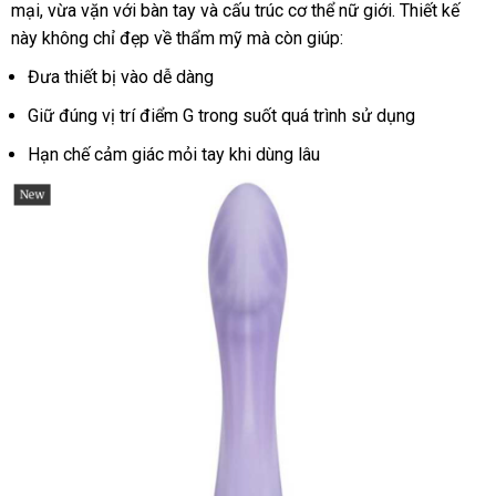
mại
ở
, vừa vặn
tư
với bàn tay
nhập
và cấu trúc cơ thể nữ giới
hàng
nhận
. Thiết kế
này không chỉ đẹp về thẩm mỹ
đâu
vấn
khẩu
tổng
mà còn giúp:
xét
hợp
Đưa thiết bị vào dễ dàng
Giữ đúng vị trí điểm G trong suốt
giá
quá trình sử dụng
bán
Hạn chế cảm giác mỏi tay khi dùng lâu
lẻ