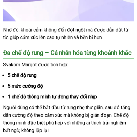
Nhờ đó
thông
, khoái cảm không đến đột ngột
shopee
mà
xuất
được dẫn dắt từ
từ
nội
, giúp cảm xúc lên cao tự nhiên
minh
tổng
và bền bỉ hơn.
xứ
địa
hợp
Đa chế độ rung – Cá nhân hóa từng khoảnh khắc
Svakom Margot
shop
được tích hợp:
5 chế độ rung
5 mức cường độ
1 chế độ thông minh tự động thay đổi nhịp
Người dùng
ở
có thể bắt đầu từ rung nhẹ thư giãn
đánh
,
Úc
sau đó tăng
dần cường độ theo cảm xúc
đâu
showroom
mà không bị gián đoạn
giá
tốt
. Chế độ
thông minh
bình
đặc biệt phù hợp
ăn
với
rẻ
những ai thích trải nghiệm
nhất
bất ngờ
giá
, không lặp lại.
luận
trộm
nhất