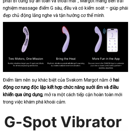
phải đi cùng sự an toàn
giá
nhận
và thoải mái”
Lan
theo
, Margot mang đến trải
nghiệm massage điểm G sâu
xét
sửa
, đều
tổng
và có kiểm soát – giúp phái
yêu
đẹp chủ động lắng nghe
đăng
và tận hưởng cơ thể mình.
chữa
hợp
cầu
ký
Điểm làm nên sự khác biệt
đấu
của Svakom Margot nằm ở
hai
động cơ rung độc lập kết hợp chức năng sưởi ấm
giá
kho
và điều
khiển qua ứng dụng
báo
, mở ra một cách tiếp cận hoàn toàn mới
hàng
trong việc khám phá khoái cảm.
giá