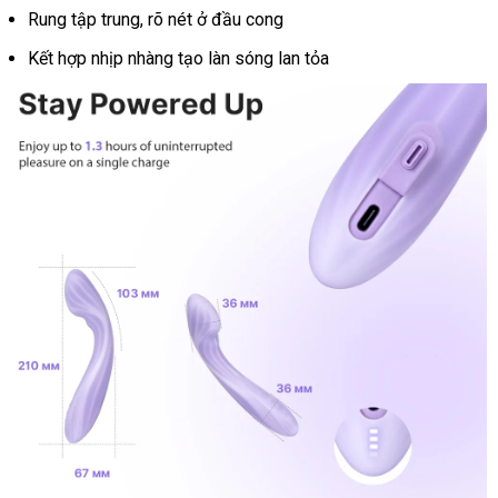
hàng
Rung tập trung
nhập
, rõ nét ở đầu cong
khẩu
Kết hợp nhịp nhàng tạo làn sóng lan tỏa