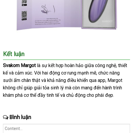
Kết luận
Svakom Margot
là sự kết hợp hoàn hảo giữa công nghệ
nhanh
, thiết
kế
nhập
và cảm xúc
thông
. Với hai động cơ rung mạnh mẽ
xách
, chức năng
nhất
sưởi ấm chân thật
khẩu
minh
tự
và khả năng điều khiển qua app
tay
xuất
, Margot
không chỉ giúp giải tỏa sinh lý
động
kiểm
mà còn mang đến hành trình
khẩu
khám phá cơ thể đầy tinh tế
đại
và chủ động cho phái đẹp.
tra
lý
Bình luận