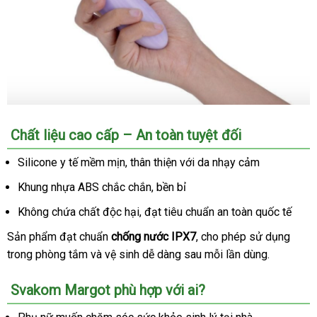
️ Chất liệu cao cấp – An toàn
mua
tuyệt đối
sắm
Silicone y tế mềm mịn
đặt
, thân thiện
Đức
với da nhạy cảm
hàng
Khung nhựa ABS chắc chắn
mới
, bền bỉ
nhất
Không chứa chất độc hại
hàng
, đạt tiêu chuẩn an toàn quốc tế
giả
Sản phẩm đạt chuẩn
chống nước IPX7
sửa
, cho phép sử dụng
trong phòng tắm
nội
và vệ sinh dễ dàng sau mỗi lần dùng.
chữa
địa
‍ Svakom Margot phù hợp
tổng
với ai?
hợp