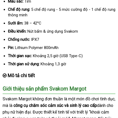
Màu sắc:
Tím
Chế độ rung:
5 chế độ rung - 5 mức cường độ - 1 chế độ rung
thông minh
Sưởi ấm:
38 – 42°C
Điều khiển:
Nút bấm & ứng dụng Svakom
Chống nước:
IPX7
Pin:
Lithium Polymer 800mAh
Thời gian sạc:
Khoảng 2,5 giờ (USB Type-C)
Thời gian sử dụng:
Khoảng 1,3 giờ
Mô tả chi tiết
Giới thiệu sản phẩm Svakom Margot
Svakom Margot không đơn thuần là một món đồ chơi tình dục
c
,
địa
mà là
công cụ chăm sóc cảm xúc
bảo
và sinh lý cao cấp
dành cho
n
chỉ
phụ nữ hiện đại
đánh
. Được thiết kế tinh tế
hành
Thái
với triết lý “khoái cảm
m