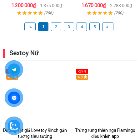
1.200.000₫
1.670.000₫
1.875.000₫
2.288.000₫
(796)
(790)
1
2
3
4
5
Sextoy Nữ
-20%
-29%
Hot
4.7
Hot
4.8
Dương vật giả Lovetoy 9inch gắn
Trứng rung thiên nga Flamingo
tường siêu sướng
điều khiển app