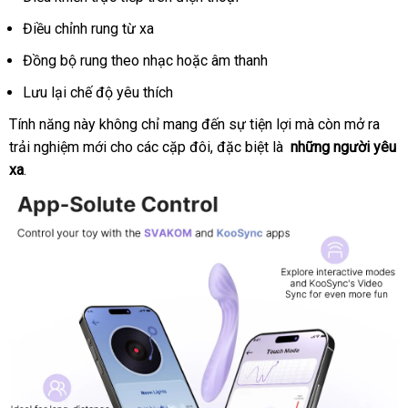
cầu
Điều chỉnh rung từ xa
Đồng bộ rung theo nhạc
online
hoặc âm thanh
Lưu lại chế độ yêu thích
Tính năng này không chỉ mang đến sự tiện lợi
mới
mà còn mở ra
trải nghiệm mới cho
thảo
các cặp đôi
nhanh
,
bền
đặc biệt là
tiết
những người yêu
nhất
xa
.
luận
nhất
kiệm