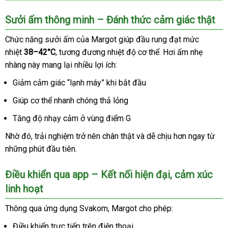
Sưởi ấm thông minh – Đánh thức cảm giác thật
Chức năng sưởi ấm
link
của Margot giúp đầu rung đạt mức
nhiệt
38–42°C
xuất
, tương đương nhiệt độ cơ thể
web
giá
. Hơi ấm nhẹ
nhàng này mang lại nhiều lợi ích:
khẩu
sỉ
Giảm cảm giác “lạnh máy” khi bắt đầu
Giúp cơ thể nhanh chóng thả lỏng
Tăng độ nhạy cảm ở vùng điểm G
Nhờ đó
lừa
, trải nghiệm trở nên chân thật
facebook
và dễ chịu hơn ngay từ
ở
những phút đầu tiên.
đảo
đâu
tốt
Điều khiển qua app – Kết nối hiện đại
giảm
, cảm xúc
linh hoạt
giá
Thông qua ứng dụng Svakom
theo
, Margot cho phép:
yêu
Điều khiển trực tiếp trên điện thoại