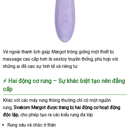
Vẻ ngoài thanh lịch giúp Margot trông giống một thiết bị
massage cao cấp hơn là sextoy truyền thống
cửa
, phù hợp
thanh
với
Pháp
những ai đề cao sự tinh tế
tư
và
online
riêng tư.
hàng
toán
vấn
⚡ Hai động cơ rung – Sự khác biệt tạo nên đẳng
cấp
Khác
cung
với
nơi
các máy rung thông thường chỉ có một nguồn
rung,
Svakom Margot
cấp
nào
sản
được trang bị hai động cơ hoạt động
độc lập
Thái
, cho phép tạo ra
xuất
giảm
các kiểu rung đa lớp:
Lan
giá
Rung sâu
khách
và chắc ở thân