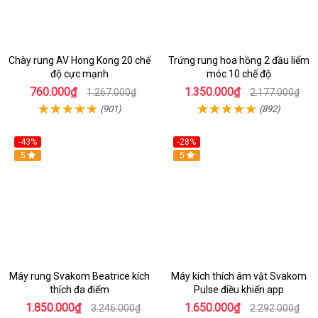
Chày rung AV Hong Kong 20 chế
Trứng rung hoa hồng 2 đầu liếm
độ cực mạnh
móc 10 chế độ
760.000₫
1.350.000₫
1.267.000₫
2.177.000₫
(901)
(892)
-43%
-28%
Hot
5
Hot
5
Máy rung Svakom Beatrice kích
Máy kích thích âm vật Svakom
thích đa điểm
Pulse điều khiển app
1.850.000₫
1.650.000₫
3.246.000₫
2.292.000₫