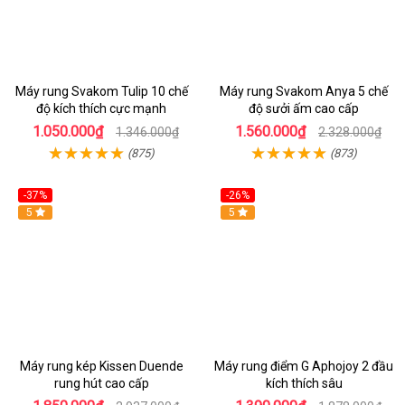
Máy rung Svakom Tulip 10 chế
Máy rung Svakom Anya 5 chế
độ kích thích cực mạnh
độ sưởi ấm cao cấp
1.050.000₫
1.560.000₫
1.346.000₫
2.328.000₫
(875)
(873)
-37%
-26%
Hot
5
Hot
5
Máy rung kép Kissen Duende
Máy rung điểm G Aphojoy 2 đầu
rung hút cao cấp
kích thích sâu