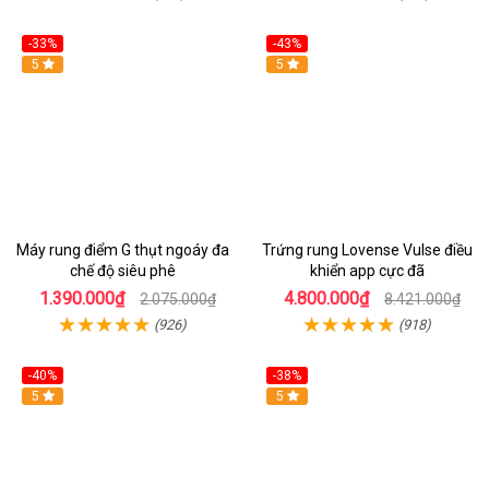
-33%
-43%
Hot
5
Hot
5
Máy rung điểm G thụt ngoáy đa
Trứng rung Lovense Vulse điều
chế độ siêu phê
khiển app cực đã
1.390.000₫
4.800.000₫
2.075.000₫
8.421.000₫
(926)
(918)
-40%
-38%
5
Hot
5