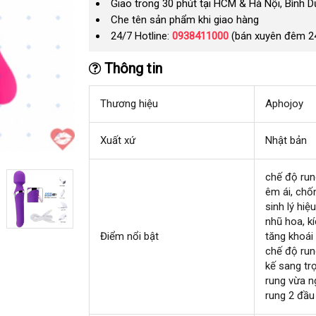
Giao trong 30 phút tại HCM & Hà Nội, Bình 
Che tên sản phẩm khi giao hàng
24/7 Hotline:
0938411000
(bán xuyên đêm 2
Thông tin
Thương hiệu
Aphojoy
Xuất xứ
Nhật bản
chế độ ru
êm ái
hàng
, chố
sinh lý hiệ
nhái
nhũ hoa
hà
, k
Điểm nổi bật
tăng khoái
giả
chế độ run
kế sang tr
rung vừa n
rung 2 đầu 