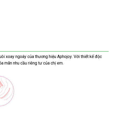
uôi xoay ngoáy
cửa
của thương hiệu Aphojoy
giá
. Với thiết kế độc
ng
hỏa mãn nhu cầu
hàng
miễn
riêng tư
vệ
của chị em.
rẻ
m
phí
sinh