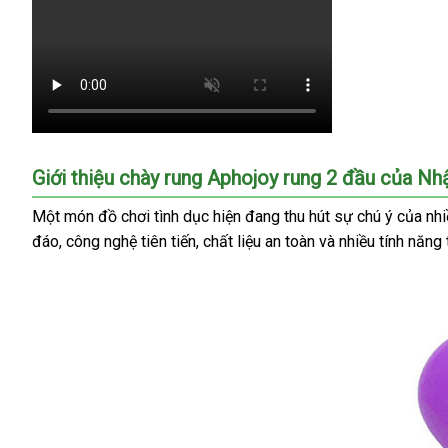
Giới thiệu chày rung Aphojoy rung 2 đầu
dịch
của Nh
vụ
Một món đồ chơi tình dục hiện đang thu hút sự chú ý
báo
của nhi
đáo
phân
, công nghệ tiên tiến
mới
, chất liệu an toàn
thanh
và nhiều tính năng 
giá
phối
nhất
lý