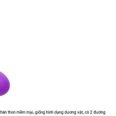
 thân thon mềm mại
thống
, giống hình dạng dương vật
nhập
, có 2 đường