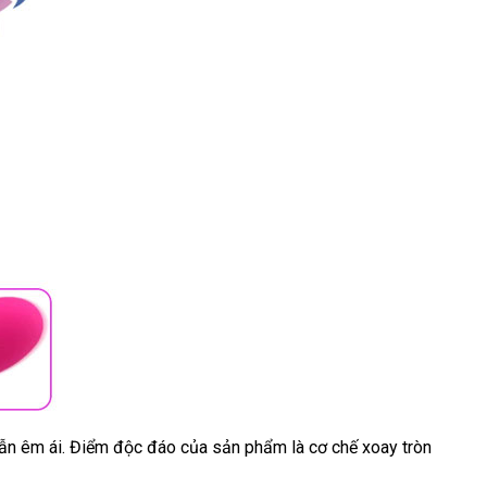
ao
ẫn êm ái
hỗ
. Điểm độc đáo
lắp
của sản phẩm là cơ chế xoay tròn
ấp
trợ
đặt