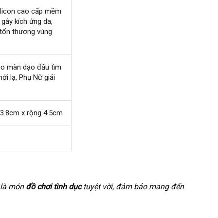
silicon cao cấp mềm
 gây kích ứng da
gần
,
tổn thương vùng
nhất
ho màn dạo đầu tìm
ới lạ
nhanh
, Phụ Nữ giải
nhất
23.8cm x rộng 4.5cm
 là món
đồ chơi tình dục
tuyệt vời
đắt
, đảm bảo mang đến
giá
nhất
rẻ