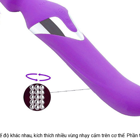
ế độ khác nhau
Mỹ
, kích thích nhiều vùng nhạy cảm trên cơ thể
giá
. Phần