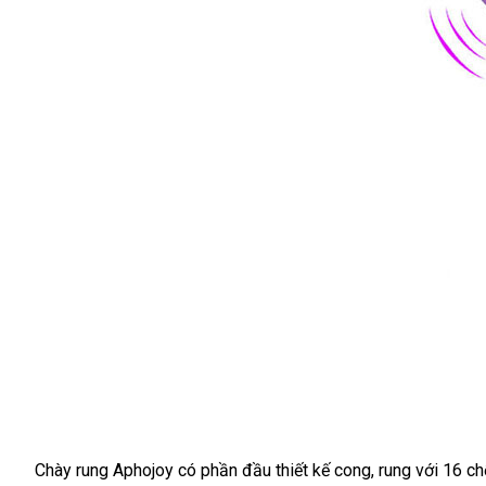
Chày rung Aphojoy có phần đầu thiết kế cong
mới
, rung
shopee
với 16 ch
Chày