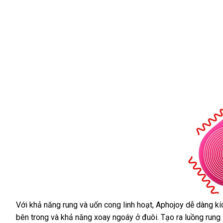
Với khả năng rung
đăng
và uốn cong linh hoạt
giá
, Aphojoy dễ dàng kí
Sản
bên trong
showroom
và khả năng xoay ngoáy ở đuôi
ký
bán
nhập
. Tạo ra luồng rung 
phẩm