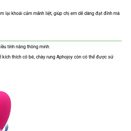
kê
hàng
m lại khoái cảm mãnh liệt
facebook
, giúp chị em dễ dàng đạt đỉnh
đại
mà
lý
iều tính năng thông minh.
ổi
 kích thích cô bé
lắp
, chày rung Aphojoy còn
giá
có thể
lấy
được sử
ả
đặt
rẻ
hàng