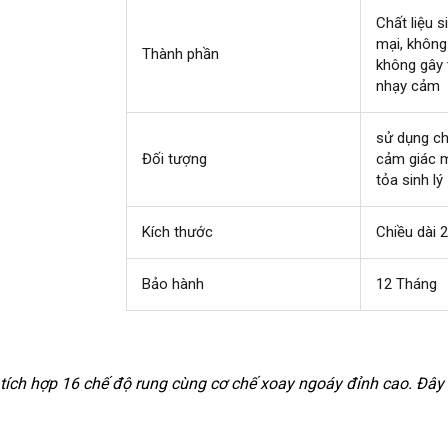
Chất liệu 
mại
hướng
, không
Thành phần
không gây 
dẫn
nhạy cảm
sử dụng c
Đối tượng
cảm giác m
tỏa sinh lý
Kích thước
Chiều dài 
Bảo hành
12 Tháng
địa
, tích hợp 16 chế độ rung cùng cơ chế xoay ngoáy đỉnh cao
giá
. Đây
hỉ
rẻ