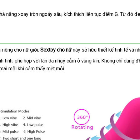
rẻ
khả năng xoay tròn ngoáy sâu
tự
, kích thích liên tục điểm G
amazon
. Từ đó đe
động
h
sản
riêng cho nữ giới
dịch
.
Sextoy cho nữ
này sở hữu thiết kế tinh tế
hàng
và nh
xuất
vụ
Hiệu
nh tính
phụ
, phù hợp
nơi
với làn da nhạy cảm ở vùng kín
nhận
. Không chỉ dùng
đ
để
i mái mỗi khi cảm thấy mệt mỏi.
kiện
bán
xét
tr