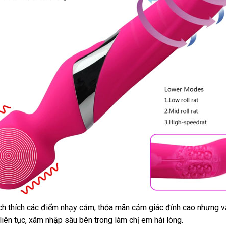
ch thích
địa
các điểm nhạy cảm
bỏ
, thỏa mãn cảm giác đỉnh cao
giá
nhưng
c
v
liên tục
Hàn
, xâm nhập sâu bên trong làm chị em hài lòng.
chỉ
sỉ
rẻ
c