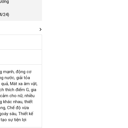
Dương
4/24)
ng mạnh
tiki
, động cơ
ng nước
giá
, giải tỏa
u quả
sản
, Mát xa âm vật
sỉ
xưởng
,
ng
ích thích điểm G
xuất
thông
, gia
 cảm cho nữ
báo
, nhiều
minh
g khác nhau
giá
, thiết
giá
ọng
nội
, Chế độ vừa
sỉ
goáy sâu
địa
theo
, Thiết kế
tạo sự tiện lợi
yêu
cầu