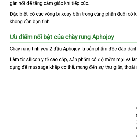
gân nổi
bảng
để tăng cảm giác khi tiếp xúc.
nhất
rung
giá
Aphojoy
siêu
Đặc biệt
lớn
, có
Mỹ
các vòng bi xoay bên trong cùng phần đuôi có 
Nhật
thị
không cần bạn tình.
Bản
Rung
Ưu điểm nổi bật
tổng
của chày rung Aphojoy
2
hợp
Đầu
Chày rung tình yêu 2 đầu Aphojoy là sản phẩm độc đáo dàn
thiết
Làm từ silicon y tế cao cấp
Lazada
, sản phẩm có độ mềm mại
nhập
và là
kế
độc
dụng
to
để massage khắp cơ thể
tiki
, mang đến sự thư giãn
địa
, thoả
khẩu
đáo
chỉ
đánh
,
giá
16
chế
độ
rung