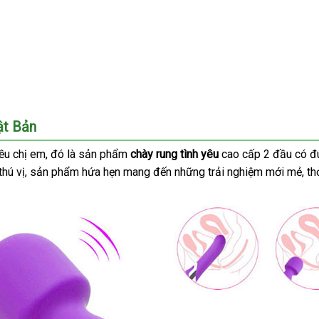
ật Bản
ều chị em
lừa
, đó là sản phẩm
chày rung tình yêu
cao cấp 2 đầu có đ
thú vị
vận
, sản phẩm hứa hẹn mang đến
đảo
Trung
những trải nghiệm mới mẻ
tru
, t
chuyển
Quốc
tâ