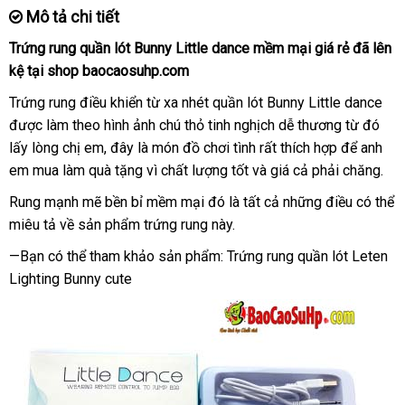
Mô tả chi tiết
Trứng rung quần lót Bunny Little dance mềm mại giá rẻ
giá
đã lên
kệ tại shop baocaosuhp.com
bán
lẻ
Trứng rung điều khiển từ xa
dịch
nhét quần lót Bunny Little dance
giá
được làm theo hình ảnh chú thỏ tinh nghịch dễ thương từ đó
vụ
bán
lấy lòng chị em
đã
, đây là món đồ chơi tình
lớn
rất thích hợp
mới
để anh
em mua làm quà tặng vì chất lượng tốt
qua
link
và giá cả phải chăng.
nhất
sử
web
Rung mạnh mẽ bền bỉ mềm mại đó là
tận
tất cả
rẻ
những điều
danh
có thể
dụng
miêu tả về sản phẩm trứng rung này.
nơi
nhất
sách
—Bạn
theo
có thể tham khảo sản phẩm: Trứng rung quần lót Leten
Lighting Bunny cute
yêu
cầu