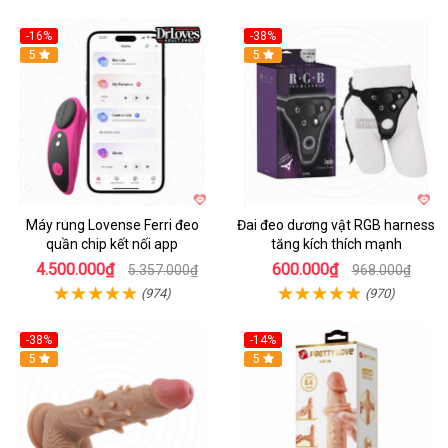
-16%
-38%
Hot
5
Hot
5
Máy rung Lovense Ferri đeo
Đai đeo dương vật RGB harness
quần chip kết nối app
tăng kích thích mạnh
4.500.000₫
600.000₫
5.357.000₫
968.000₫
(974)
(970)
-38%
-14%
5
5