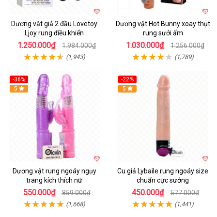
Dương vật giả 2 đầu Lovetoy
Dương vật Hot Bunny xoay thụt
Ljoy rung điều khiển
rung sưởi ấm
1.250.000₫
1.030.000₫
1.984.000₫
1.256.000₫
(1,943)
(1,789)
-36%
-22%
Hot
5
Hot
5
Dương vật rung ngoáy ngụy
Cu giả Lybaile rung ngoáy size
trang kích thích nữ
chuẩn cực sướng
550.000₫
450.000₫
859.000₫
577.000₫
(1,668)
(1,441)