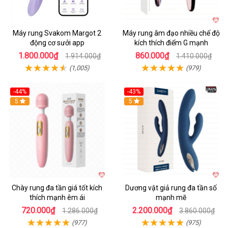
Máy rung Svakom Margot 2
Máy rung âm đạo nhiều chế độ
động cơ sưởi app
kích thích điểm G mạnh
1.800.000₫
860.000₫
1.914.000₫
1.410.000₫
(1,005)
(979)
-44%
-43%
Hot
5
Hot
5
Chày rung đa tần giá tốt kích
Dương vật giả rung đa tần số
thích mạnh êm ái
mạnh mẽ
720.000₫
2.200.000₫
1.286.000₫
3.860.000₫
(977)
(975)