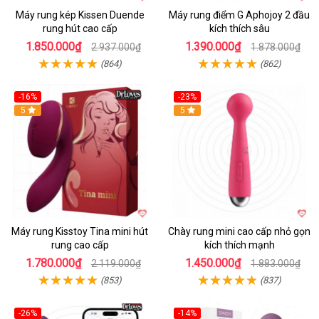
Máy rung kép Kissen Duende
Máy rung điểm G Aphojoy 2 đầu
rung hút cao cấp
kích thích sâu
1.850.000₫
1.390.000₫
2.937.000₫
1.878.000₫
(864)
(862)
-16%
-23%
Hot
5
Hot
5
Máy rung Kisstoy Tina mini hút
Chày rung mini cao cấp nhỏ gọn
rung cao cấp
kích thích mạnh
1.780.000₫
1.450.000₫
2.119.000₫
1.883.000₫
(853)
(837)
-26%
-14%