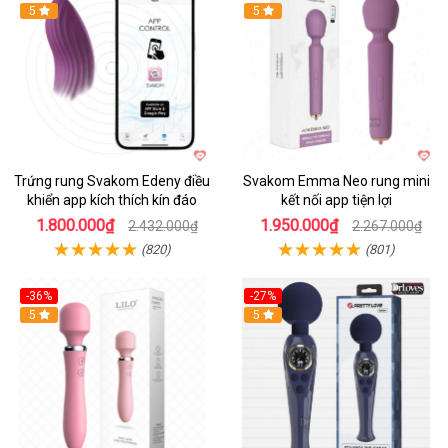
Hot
5
Hot
5
Trứng rung Svakom Edeny điều
Svakom Emma Neo rung mini
khiển app kích thích kín đáo
kết nối app tiện lợi
1.800.000₫
1.950.000₫
2.432.000₫
2.267.000₫
(820)
(801)
-36%
-27%
Hot
5
Hot
5