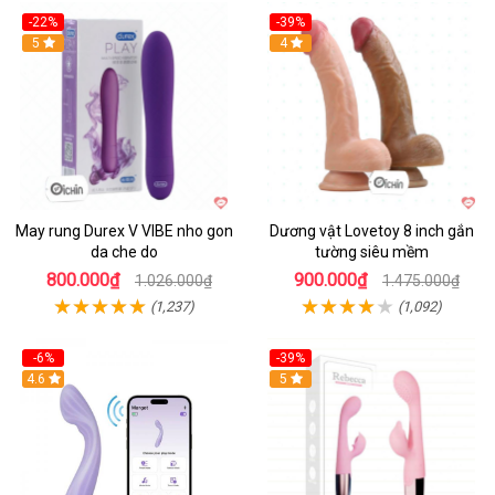
-22%
-39%
Hot
5
Hot
4
May rung Durex V VIBE nho gon
Dương vật Lovetoy 8 inch gắn
da che do
tường siêu mềm
800.000₫
900.000₫
1.026.000₫
1.475.000₫
(1,237)
(1,092)
-6%
-39%
4.6
Hot
5