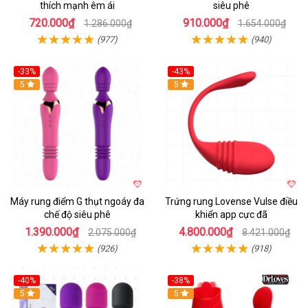
thích mạnh êm ái
siêu phê
720.000₫
910.000₫
1.286.000₫
1.654.000₫
(977)
(940)
-33%
-43%
Hot
5
Hot
5
Máy rung điểm G thụt ngoáy đa
Trứng rung Lovense Vulse điều
chế độ siêu phê
khiển app cực đã
1.390.000₫
4.800.000₫
2.075.000₫
8.421.000₫
(926)
(918)
-40%
-38%
5
Hot
5