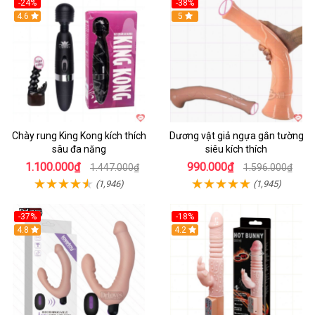
-24%
-38%
4.6
Hot
5
Chày rung King Kong kích thích
Dương vật giả ngựa gắn tường
sâu đa năng
siêu kích thích
1.100.000₫
990.000₫
1.447.000₫
1.596.000₫
(1,946)
(1,945)
-37%
-18%
Hot
4.8
Hot
4.2