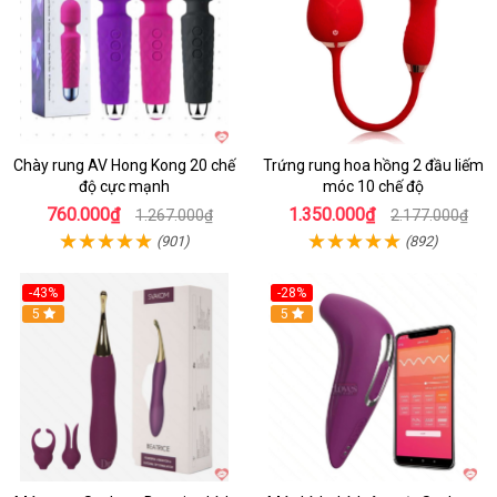
Chày rung AV Hong Kong 20 chế
Trứng rung hoa hồng 2 đầu liếm
độ cực mạnh
móc 10 chế độ
760.000₫
1.350.000₫
1.267.000₫
2.177.000₫
(901)
(892)
-43%
-28%
Hot
5
Hot
5