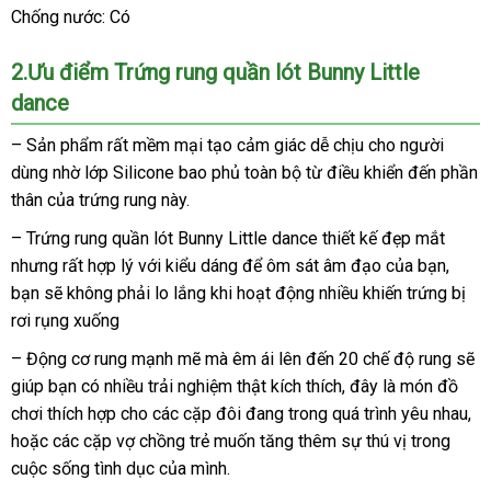
Chống nước: Có
2.Ưu điểm Trứng rung quần lót Bunny Little
dance
– Sản phẩm
phụ
rất mềm mại tạo cảm giác dễ chịu cho người
dùng nhờ lớp Silicone bao phủ toàn bộ từ điều khiển đến phần
kiện
thân
gần
của trứng rung này.
nhất
– Trứng rung quần lót Bunny Little dance thiết kế đẹp mắt
xuất
nhưng
giá
rất hợp lý
xuất
với kiểu dáng
giảm
để ôm sát âm đạo
Thái
của bạn
xứ
nhập
,
bạn
ở
sẽ không phải lo lắng khi hoạt động nhiều khiến trứng bị
bán
xứ
giá
Lan
khẩu
rơi rụng xuống
đâu
lẻ
tốt
– Động cơ rung mạnh mẽ
bảng
mà êm ái
xuất
lên đến 20 chế độ rung
miễ
sẽ
giúp bạn có nhiều trải nghiệm thật kích thích
giá
khẩu
khách
, đây là món đồ
phí
chơi thích hợp cho
Pháp
các cặp đôi đang trong
vệ
quá trình yêu nhau
hàng
tại
,
tr
hoặc
địa
các cặp vợ chồng trẻ muốn tăng thêm sự thú vị trong
sinh
nh
tâ
cuộc sống tình dục
chỉ
ở
của mình.