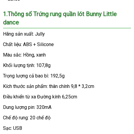
1.Thông số Trứng rung quần lót Bunny Little
dance
Hãng sản xuất: Jully
Chất liệu: ABS + Silicone
Màu sắc: Hồng
địa
, xanh
chỉ
Khối lượng tịnh: 107,8g
Trọng lượng cả bao bì: 192,5g
Kích thước sản phẩm: thân chính 9,8 * 3,2cm
Điều khiển từ xa Đường kính 6,25cm
Dung lượng pin: 320mA
Chế độ rung: 20 chế độ
Sạc: USB