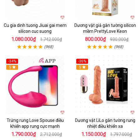
Cu gia dinh tuong Jiuai gai mem
Dương vật giả gắn tường silicon
silicon cuc suong
mềm PrettyLove Keon
1.080.000₫
800.000₫
1.742.000₫
930.000₫
(968)
(968)
-34%
-36%
5
5
Trứng rung Love Spouse điều
Dương vật LiLo gắn tường rung
khiển app rung cực mạnh
nhiệt điều khiển xa
1.790.000₫
1.150.000₫
2.712.000₫
1.797.000₫