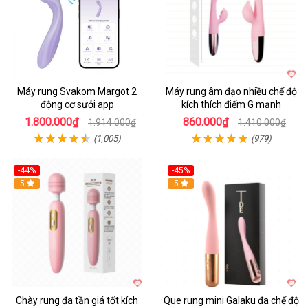
Máy rung Svakom Margot 2
Máy rung âm đạo nhiều chế độ
động cơ sưởi app
kích thích điểm G mạnh
1.800.000₫
860.000₫
1.914.000₫
1.410.000₫
(1,005)
(979)
-44%
-45%
Hot
5
Hot
5
Chày rung đa tần giá tốt kích
Que rung mini Galaku đa chế độ