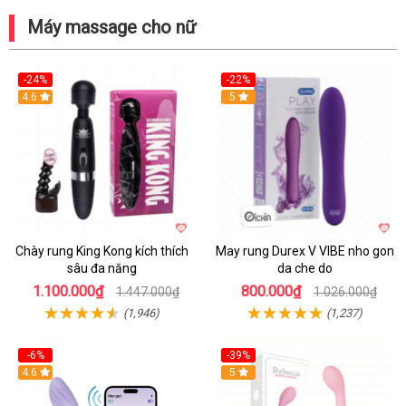
Máy massage cho nữ
-24%
-22%
4.6
Hot
5
Chày rung King Kong kích thích
May rung Durex V VIBE nho gon
sâu đa năng
da che do
1.100.000₫
800.000₫
1.447.000₫
1.026.000₫
(1,946)
(1,237)
-6%
-39%
4.6
Hot
5