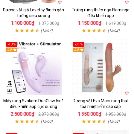
Dương vật giả Lovetoy 9inch gắn
Trứng rung thiên nga Flamingo
tường siêu sướng
điều khiển app
1.100.000₫
1.150.000₫
1.375.000₫
1.619.000₫
(1,967)
(1,962)
-13%
-31%
4.8
4.8
Máy rung Svakom DuoGlow 5in1
Dương vật Evo Mars rung thụt
điều khiển app cực sướng
tỏa nhiệt liếm cao cấp
2.500.000₫
1.350.000₫
2.873.000₫
1.956.000₫
(1,960)
(1,958)