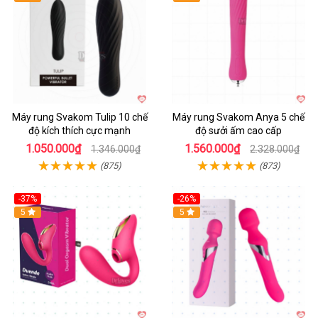
Máy rung Svakom Tulip 10 chế
Máy rung Svakom Anya 5 chế
độ kích thích cực mạnh
độ sưởi ấm cao cấp
1.050.000₫
1.560.000₫
1.346.000₫
2.328.000₫
(875)
(873)
-37%
-26%
Hot
5
Hot
5