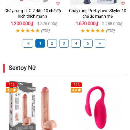
Chày rung LILO 2 đầu 10 chế độ
Chày rung PrettyLove Skyler 10
kích thích mạnh
chế độ mạnh mẽ
1.200.000₫
1.670.000₫
1.875.000₫
2.288.000₫
(796)
(790)
1
2
3
4
5
Sextoy Nữ
-20%
-29%
Hot
4.7
Hot
4.8