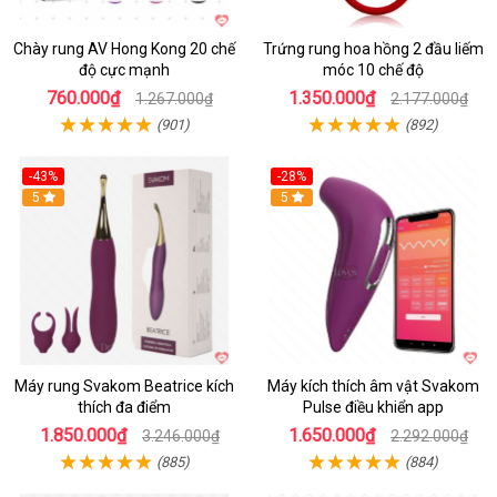
Chày rung AV Hong Kong 20 chế
Trứng rung hoa hồng 2 đầu liếm
độ cực mạnh
móc 10 chế độ
760.000₫
1.350.000₫
1.267.000₫
2.177.000₫
(901)
(892)
-43%
-28%
Hot
5
Hot
5
Máy rung Svakom Beatrice kích
Máy kích thích âm vật Svakom
thích đa điểm
Pulse điều khiển app
1.850.000₫
1.650.000₫
3.246.000₫
2.292.000₫
(885)
(884)