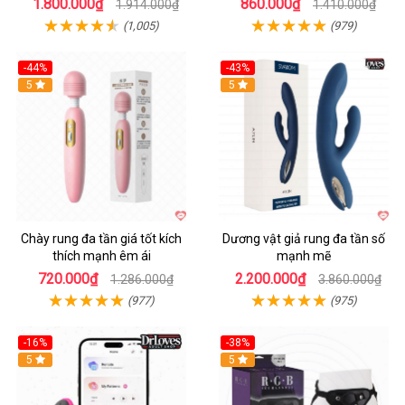
1.800.000₫
860.000₫
1.914.000₫
1.410.000₫
(1,005)
(979)
-44%
-43%
Hot
5
Hot
5
Chày rung đa tần giá tốt kích
Dương vật giả rung đa tần số
thích mạnh êm ái
mạnh mẽ
720.000₫
2.200.000₫
1.286.000₫
3.860.000₫
(977)
(975)
-16%
-38%
Hot
5
Hot
5