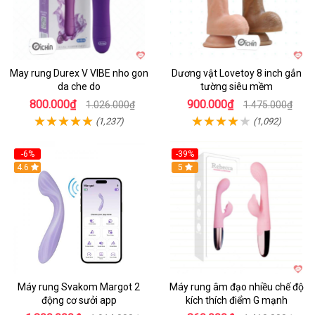
May rung Durex V VIBE nho gon
Dương vật Lovetoy 8 inch gắn
da che do
tường siêu mềm
800.000₫
900.000₫
1.026.000₫
1.475.000₫
(1,237)
(1,092)
-6%
-39%
4.6
Hot
5
Máy rung Svakom Margot 2
Máy rung âm đạo nhiều chế độ
động cơ sưởi app
kích thích điểm G mạnh