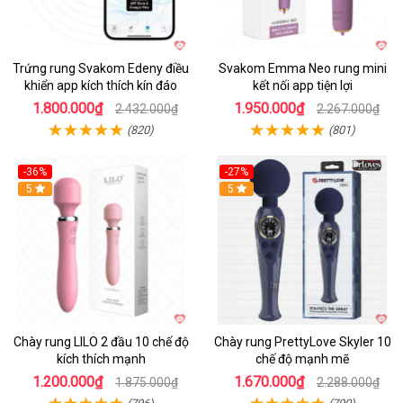
Trứng rung Svakom Edeny điều
Svakom Emma Neo rung mini
khiển app kích thích kín đáo
kết nối app tiện lợi
1.800.000₫
1.950.000₫
2.432.000₫
2.267.000₫
(820)
(801)
-36%
-27%
Hot
5
Hot
5
Chày rung LILO 2 đầu 10 chế độ
Chày rung PrettyLove Skyler 10
kích thích mạnh
chế độ mạnh mẽ
1.200.000₫
1.670.000₫
1.875.000₫
2.288.000₫