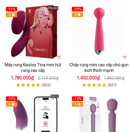
-16%
-23%
Hot
5
Hot
5
Máy rung Kisstoy Tina mini hút
Chày rung mini cao cấp nhỏ gọn
rung cao cấp
kích thích mạnh
1.780.000₫
1.450.000₫
2.119.000₫
1.883.000₫
(853)
(837)
-26%
-14%
Hot
5
Hot
5