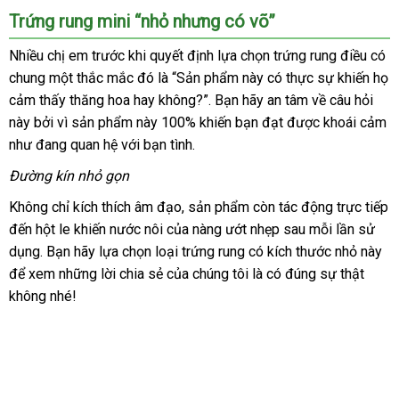
Trứng rung mini “nhỏ
showroom
nhưng có võ”
Nhiều chị em trước khi quyết định lựa chọn trứng rung điều có
chung một thắc mắc đó là “Sản phẩm này có thực sự khiến họ
cảm thấy thăng hoa hay không?”
Đức
. Bạn hãy an tâm về câu hỏi
này
có
bởi vì sản phẩm này 100% khiến bạn đạt
nhập
được khoái cảm
như đang quan hệ
nên
theo
với bạn tình.
hàng
chọn
yêu
Đường kín nhỏ gọn
cầu
Không chỉ kích thích âm đạo
đăng
, sản phẩm còn tác động trực tiếp
đến hột le khiến nước nôi
trung
của nàng ướt nhẹp sau mỗi lần sử
ký
dụng
Pháp
. Bạn hãy lựa chọn loại trứng rung có kích thước nhỏ này
tâm
sh
để xem
online
những lời chia sẻ
nhập
của chúng tôi là có đúng sự thật
không
mini
nhé!
khẩu