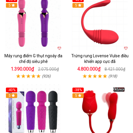
Hot
5
Hot
5
Máy rung điểm G thụt ngoáy đa
Trứng rung Lovense Vulse điều
chế độ siêu phê
khiển app cực đã
1.390.000₫
4.800.000₫
2.075.000₫
8.421.000₫
(926)
(918)
-40%
-38%
5
Hot
5