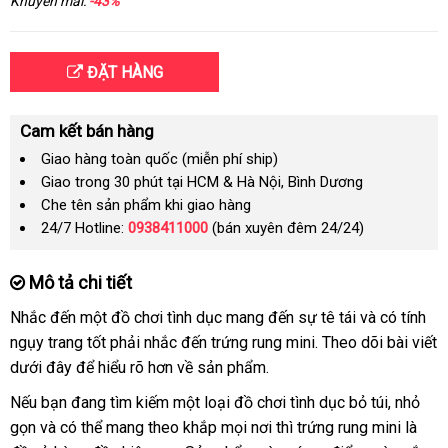
Khuyến mãi:
-43%
ĐẶT HÀNG
Cam kết bán hàng
Giao hàng toàn quốc (miễn phí ship)
Giao trong 30 phút tại HCM & Hà Nội, Bình Dương
Che tên sản phẩm khi giao hàng
24/7 Hotline:
0938411000
(bán xuyên đêm 24/24)
Mô tả chi tiết
Nhắc đến một đồ chơi tình dục mang đến sự tê tái
chất
và có tính
ngụy trang tốt phải nhắc đến trứng rung mini
Pháp
. Theo dõi bài viết
lượng
hướng
dưới đây
cũ
để hiểu rõ hơn về sản phẩm.
dẫn
phụ
Nếu bạn đang tìm kiếm một loại đồ chơi tình dục bỏ túi
dễ
, nhỏ
kiện
gọn
giá
và
so
có thể mang theo khắp
giao
mọi nơi
phân
thì trứng rung mini là
dàng