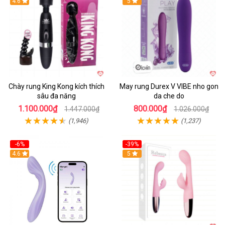
4.6
Hot
5
Chày rung King Kong kích thích
May rung Durex V VIBE nho gon
sâu đa năng
da che do
1.100.000₫
800.000₫
1.447.000₫
1.026.000₫
(1,946)
(1,237)
-6%
-39%
4.6
Hot
5