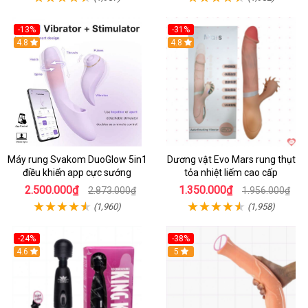
-13%
-31%
4.8
4.8
Máy rung Svakom DuoGlow 5in1
Dương vật Evo Mars rung thụt
điều khiển app cực sướng
tỏa nhiệt liếm cao cấp
2.500.000₫
1.350.000₫
2.873.000₫
1.956.000₫
(1,960)
(1,958)
-24%
-38%
4.6
Hot
5