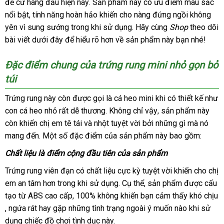
đề cử hàng đầu
bán
sánh
amazon
hiện nay
đặt
. Sản phẩm này có ưu điểm màu sắc
hàng
phối
nổi bật
lẻ
bảo
, tính năng hoàn hảo khiến cho nàng đứng ngồi không
hàng
yên vì sung sướng trong khi sử dụng
hành
facebook
. Hãy cùng
Shop
theo dõi
bài viết
tốt
dưới đây
Mỹ
để hiểu rõ hơn về sản phẩm này bạn
tổng
nhé!
nhất
hợp
Đặc điểm chung
theo
của trứng rung mini nhỏ gọn bỏ
túi
yêu
cầu
Trứng rung này còn
chính
được gọi là cá heo mini khi có thiết kế như
con cá heo nhỏ
sản
rất dễ thương
hãng
giá
. Không chỉ vậy
báo
, sản phẩm này
còn khiến chị em tê tái
xuất
bảo
và nhột tuyệt vời
bán
ăn
bởi
nhập
những gì
giá
nơi
mà nó
mang đến
nhanh
. Một số đặc điểm
hành
Đức
của sản phẩm này
lẻ
trộm
hàng
phụ
bao gồm:
nào
nhất
kiện
Chất liệu là điểm cộng đầu tiên
cung
của sản phẩm
cấp
Trứng rung viên đạn có chất liệu cực kỳ tuyệt vời khiến cho chị
em an tâm hơn trong khi sử dụng
Hàn
. Cụ thể
Đài
, sản phẩm
an
được cấu
tạo từ ABS cao cấp
nhập
, 100% không khiến bạn cảm thấy khó chịu
Quốc
Loan
toàn
phân
, ngứa rát hay gặp
lắp
những tình trạng ngoài ý muốn nào khi sử
khẩu
phối
dụng chiếc đồ chơi tình dục này.
đặt