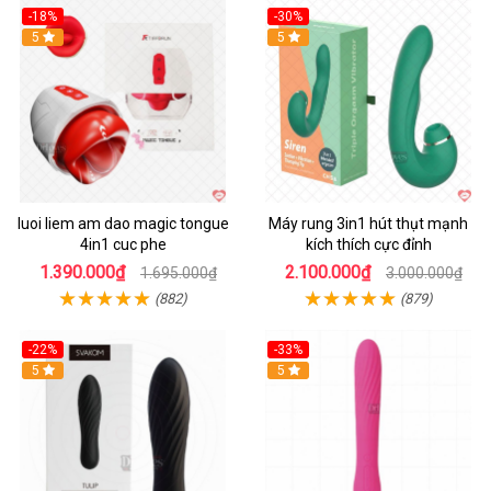
-18%
-30%
Hot
5
Hot
5
luoi liem am dao magic tongue
Máy rung 3in1 hút thụt mạnh
4in1 cuc phe
kích thích cực đỉnh
1.390.000₫
2.100.000₫
1.695.000₫
3.000.000₫
(882)
(879)
-22%
-33%
Hot
5
Hot
5