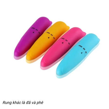
Rung khác là
hỗ
đã
nhập
và phê
trợ
hàng