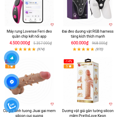
Máy rung Lovense Ferri đeo
Đai đeo dương vật RGB harness
quần chip kết nối app
tăng kích thích mạnh
4.500.000₫
600.000₫
5.357.000₫
968.000₫
(974)
(970)
-38%
-14%
5
5
Cu gia dinh tuong Jiuai gai mem
Dương vật giả gắn tường silicon
silicon cuc suong
mềm PrettyLove Keon