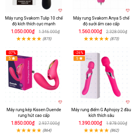
Máy rung Svakom Tulip 10 chế
Máy rung Svakom Anya 5 chế
độ kích thích cực mạnh
độ sưởi ấm cao cấp
1.050.000₫
1.560.000₫
1.346.000₫
2.328.000₫
(875)
(873)
-37%
-26%
Hot
5
Hot
5
Máy rung kép Kissen Duende
Máy rung điểm G Aphojoy 2 đầu
rung hút cao cấp
kích thích sâu
1.850.000₫
1.390.000₫
2.937.000₫
1.878.000₫
(864)
(862)