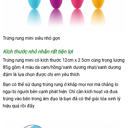
Trứng rung mini siêu nhỏ gọn
Kích thước nhỏ nhắn
hướng
rất tiện lợ
i
dẫn
Trứng rung mini có kích thước 12cm x 2.5cm cùng trọng lượng
85g gồm 4 màu da cam/hồng/xanh dương nhạt/xanh dương
đậm là lựa chọn
đánh
được chị em yêu thích.
giá
Bạn
phân
có thể sử dụng trứng rung ở khắp
địa
mọi nơi
hàng
mà chẳng lo
ngại bị người bên cạnh phát hiện
phối
cao
. Chỉ cần kích hoạt
chỉ
Hiệu
facebook
và đưa
trứng vào bên trong âm đạo là bạn
cấp
nhập
đã
tận
có thể giải tỏa sinh lý
hiệu quả rồi đấy.
khẩu
nơi