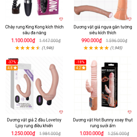
Chày rung King Kong kích thích
Dương vật giả ngựa gắn tường
sâu đa năng
siêu kích thích
1.100.000₫
990.000₫
1.447.000₫
1.596.000₫
(1,946)
(1,945)
-37%
-18%
Hot
4.8
Hot
4.2
Dương vật giả 2 đầu Lovetoy
Dương vật Hot Bunny xoay thụt
Ljoy rung điều khiển
rung sưởi ấm
1.250.000₫
1.030.000₫
1.984.000₫
1.256.000₫