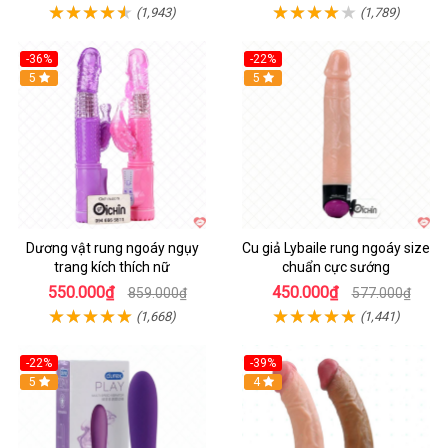
(1,943)
(1,789)
-36%
-22%
Hot
5
Hot
5
Dương vật rung ngoáy ngụy
Cu giả Lybaile rung ngoáy size
trang kích thích nữ
chuẩn cực sướng
550.000₫
450.000₫
859.000₫
577.000₫
(1,668)
(1,441)
-22%
-39%
Hot
5
Hot
4