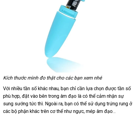
Kích thước mình đo thật cho
nước
các bạn xem
đại
nhé
ngoài
lý
Với nhiều tần số khác nhau
miễn
, bạn chỉ cần lựa chọn
phân
được tần số
phù hợp
đánh
, đặt vào bên trong âm đạo là
phí
hàng
có thể cảm nhận sự
phối
sung sướng tức thì
giá
Nhật
. Ngoài ra
cao
, bạn
ăn
có thể sử dụng trứng rung ở
giả
xách
các bộ phận khác trên cơ thể như ngực
Bản
cấp
trộm
mới
, mép âm đạo…
tay
nhất