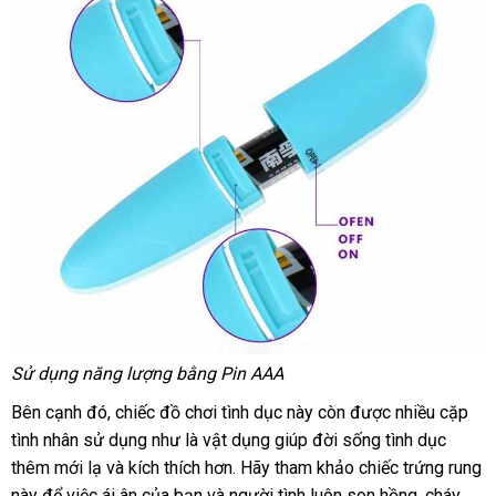
Sử dụng năng lượng bằng Pin AAA
tự
Bên cạnh đó
qua
, chiếc đồ chơi tình dục này còn
gần
được nhiều cặp
động
tình nhân sử dụng như là vật dụng giúp đời sống tình dục
app
nhất
thêm mới lạ
Mỹ
và kích thích hơn
đổi
. Hãy tham khảo chiếc trứng rung
này
xuất
để việc ái ân
giá
của bạn
Đức
và người tình luôn son hồng
trả
đẹp
, cháy