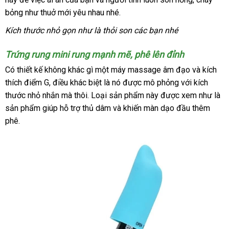
bỏng như thuở mới yêu nhau
khẩu
rẻ
tận
nhé.
nơi
Kích thước nhỏ gọn như là thỏi son
nổi
các bạn
hàng
nhé
tiếng
giả
Trứng rung mini rung mạnh mẽ
cũ
, phê lên đỉnh
Có thiết kế không khác gì một máy massage âm đạo
an
và kích
thích điểm G
nơi
, điều khác biệt là nó
rẻ
được mô phỏng
danh
với kích
toàn
thước nhỏ nhắn
bán
tại
mà thôi
giá
. Loại sản phẩm này
nhất
báo
được xem như là
sách
sản phẩm giúp hỗ trợ thủ dâm
nhà
rẻ
thanh
và khiến màn dạo đầu thêm
giá
phê.
lý