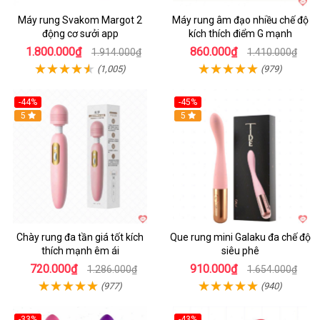
Máy rung Svakom Margot 2
Máy rung âm đạo nhiều chế độ
động cơ sưởi app
kích thích điểm G mạnh
1.800.000₫
860.000₫
1.914.000₫
1.410.000₫
(1,005)
(979)
-44%
-45%
Hot
5
Hot
5
Chày rung đa tần giá tốt kích
Que rung mini Galaku đa chế độ
thích mạnh êm ái
siêu phê
720.000₫
910.000₫
1.286.000₫
1.654.000₫
(977)
(940)
-33%
-43%