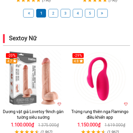
(796)
(790)
1
2
3
4
5
Sextoy Nữ
-20%
-29%
Hot
4.7
Hot
4.8
Dương vật giả Lovetoy 9inch gắn
Trứng rung thiên nga Flamingo
tường siêu sướng
điều khiển app
1.100.000₫
1.150.000₫
1.375.000₫
1.619.000₫
(1,967)
(1,962)