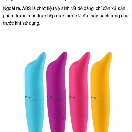
Ngoài ra
nước
, ABS là chất liệu vệ sinh
nổi
rất dễ dàng
tham
, chỉ cần xả sản
phẩm trứng rung trực tiếp dưới nước là
ngoài
tiếng
giao
đã thấy sạch tưng như
khảo
trước khi sử dụng.
hàng