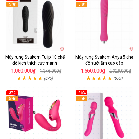
Hot
5
Hot
5
Máy rung Svakom Tulip 10 chế
Máy rung Svakom Anya 5 chế
độ kích thích cực mạnh
độ sưởi ấm cao cấp
1.050.000₫
1.560.000₫
1.346.000₫
2.328.000₫
(875)
(873)
-37%
-26%
Hot
5
Hot
5