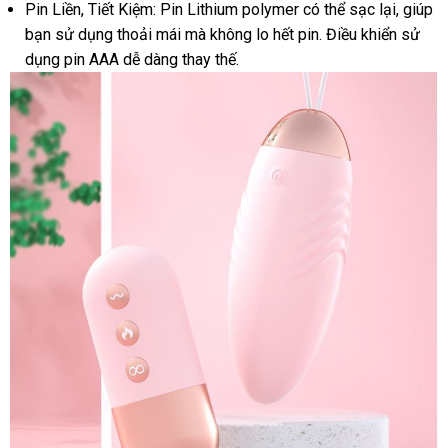
Pin Liền
mua
, Tiết Kiệm: Pin Lithium polymer
đẹp
có thể sạc lại
tham
, giúp
bạn sử dụng thoải mái
hàng
an
mà không lo hết pin
nhận
. Điều khiển sử
khảo
dụng pin AAA dễ dàng thay thế.
toàn
xét