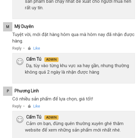
sản phẩm bán chạy nhất đề xuất cho người mua nên
rất uy tín.
Mỹ Duyên
M
Tuyệt vời, mới đặt hàng hôm qua mà hôm nay đã nhận được
hàng.
Reply
Like
●
Cẩm Tú
ADMIN
Dạ, tùy vào từng khu vực xa hay gần, nhưng thường
không quá 2 ngày là nhận được hàng
Phương Linh
P
Có nhiều sản phẩm để lựa chọn, giá tốt!
Reply
Like
●
Cẩm Tú
ADMIN
Cảm ơn bạn, đừng quên thường xuyên ghé thăm
website để xem những sản phẩm mới nhất nhé.