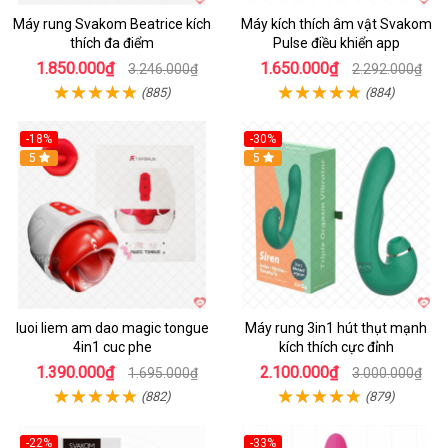
Máy rung Svakom Beatrice kích
Máy kích thích âm vật Svakom
thích đa điểm
Pulse điều khiển app
1.850.000₫
1.650.000₫
3.246.000₫
2.292.000₫
(885)
(884)
-18%
-30%
Hot
5
Hot
5
luoi liem am dao magic tongue
Máy rung 3in1 hút thụt mạnh
4in1 cuc phe
kích thích cực đỉnh
1.390.000₫
2.100.000₫
1.695.000₫
3.000.000₫
(882)
(879)
-22%
-33%