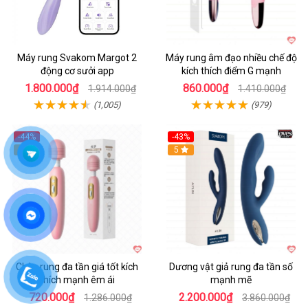
Máy rung Svakom Margot 2
Máy rung âm đạo nhiều chế độ
động cơ sưởi app
kích thích điểm G mạnh
1.800.000₫
860.000₫
1.914.000₫
1.410.000₫
(1,005)
(979)
-44%
-43%
Hot
5
Hot
5
Chày rung đa tần giá tốt kích
Dương vật giả rung đa tần số
thích mạnh êm ái
mạnh mẽ
720.000₫
2.200.000₫
1.286.000₫
3.860.000₫