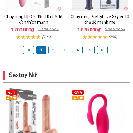
Chày rung LILO 2 đầu 10 chế độ
Chày rung PrettyLove Skyler 10
kích thích mạnh
chế độ mạnh mẽ
1.200.000₫
1.670.000₫
1.875.000₫
2.288.000₫
(796)
(790)
1
2
3
4
5
Sextoy Nữ
-20%
-29%
Hot
4.7
Hot
4.8