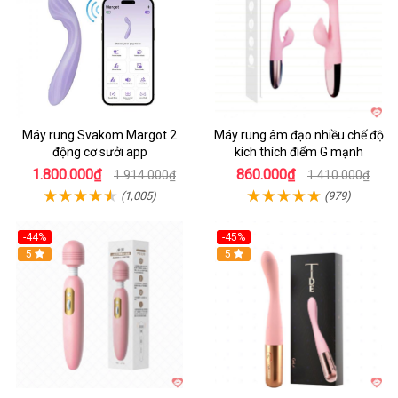
Máy rung Svakom Margot 2
Máy rung âm đạo nhiều chế độ
động cơ sưởi app
kích thích điểm G mạnh
1.800.000₫
860.000₫
1.914.000₫
1.410.000₫
(1,005)
(979)
-44%
-45%
Hot
5
Hot
5