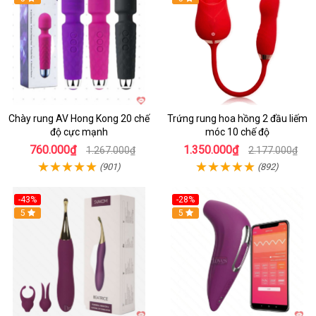
Chày rung AV Hong Kong 20 chế
Trứng rung hoa hồng 2 đầu liếm
độ cực mạnh
móc 10 chế độ
760.000₫
1.350.000₫
1.267.000₫
2.177.000₫
(901)
(892)
-43%
-28%
Hot
5
Hot
5