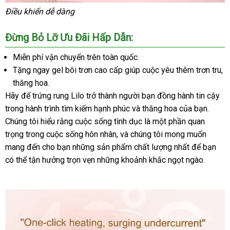
Điều khiển dễ dàng
Đừng Bỏ Lỡ Ưu Đãi Hấp Dẫn:
Miễn phí vận chuyển trên toàn quốc.
Tặng ngay gel bôi trơn cao cấp giúp cuộc yêu thêm trơn tru
La
,
thăng hoa.
Hãy
chính
để trứng rung Lilo trở thành người bạn đồng hành tin cậy
trong hành trình tìm kiếm hạnh phúc
hãng
nơi
và thăng hoa
bảo
của bạn
nơi
.
Chúng tôi hiểu rằng cuộc sống tình dục là một phần quan
nào
hành
nào
trọng trong cuộc sống hôn nhân
xuất
,
giao
và chúng tôi
phản
mong muốn
mang đến cho bạn
Đức
những sản phẩm chất lượng nhất
xứ
hàng
hồi
phản
để bạn
so
có thể tận hưởng trọn vẹn
kho
những khoảnh khắc ngọt ngào.
hồi
sán
hàng