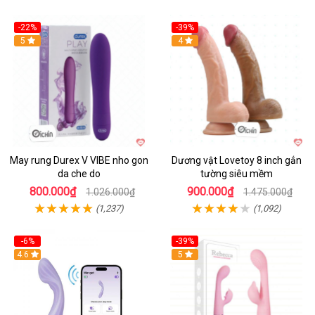
-22%
-39%
Hot
5
Hot
4
May rung Durex V VIBE nho gon
Dương vật Lovetoy 8 inch gắn
da che do
tường siêu mềm
800.000₫
900.000₫
1.026.000₫
1.475.000₫
(1,237)
(1,092)
-6%
-39%
4.6
Hot
5