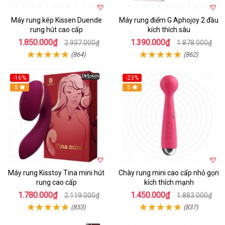
Máy rung kép Kissen Duende
Máy rung điểm G Aphojoy 2 đầu
rung hút cao cấp
kích thích sâu
1.850.000₫
1.390.000₫
2.937.000₫
1.878.000₫
(864)
(862)
-16%
-23%
Hot
5
Hot
5
Máy rung Kisstoy Tina mini hút
Chày rung mini cao cấp nhỏ gọn
rung cao cấp
kích thích mạnh
1.780.000₫
1.450.000₫
2.119.000₫
1.883.000₫
(853)
(837)