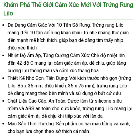
Khám Phá Thế Giới Cảm Xúc Mới Với Trứng Rung
Lilo
Đa Dạng Cảm Giác Với 10 Tần Số Rung: Trứng rung Lilo
mang đến 10 tần số rung khác nhau
chiết
, từ nhẹ nhàng thư giãn
đến mạnh mẽ kích thích
giao
, giúp bạn dễ dàng tìm thấy nhịp
khấu
điệu yêu thích.
hàng
Nhiệt Độ Ấm Áp
hàng
, Tăng Cường Cảm Xúc: Chế độ nhiệt
nhanh
lên
đến 42 độ C mang lại cảm giác ấm áp
giả
tổng
, dễ chịu
Lazada
, giúp tăng
nhất
cường lưu thông máu
xuất
và cảm xúc thăng hoa.
hợp
Thiết Kế Nhỏ Gọn
bình
, Tiện Dụng: Với kích thước nhỏ gọn (trứng
khẩu
Lilo: 85 x 35 mm
có
, điều khiển: 35 x 75 mm)
luận
xuất
, trứng rung Lilo
dễ dàng mang theo bên mình
nên
cửa
và sử dụng ở
khẩu
nơi
bất cứ đâu.
Chất Liệu Cao Cấp
chọn
tiki
, An Toàn: Được làm từ silicone siêu
hàng
nào
mềm
tổng
và ABS an toàn cho sức khỏe
đặt
, trứng rung Lilo mang lại
cảm giác êm ái
hợp
facebook
, dễ chịu khi tiếp xúc
mua
Lazada
với làn da.
Màu Sắc Thời Thượng: Sản phẩm có hai màu hồng
lấy
và xanh
hà
,
cho bạn lựa chọn theo sở thích cá nhân.
hàng
giả