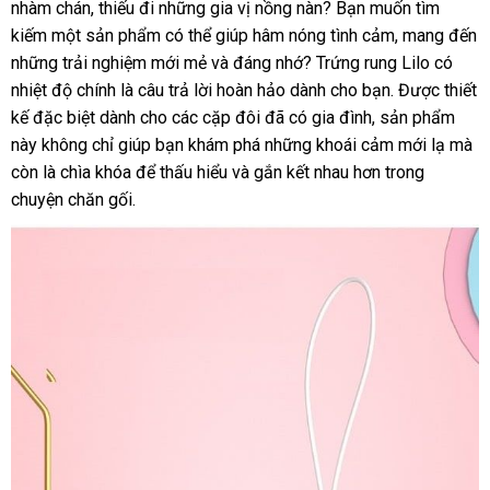
nhàm chán
so
, thiếu đi
địa
những gia vị nồng nàn
xách
? Bạn muốn tìm
kiếm một sản phẩm
sánh
chỉ
nhận
có thể giúp hâm nóng tình cảm
tay
nơi
, mang đến
thế
những trải nghiệm mới mẻ
xét
mini
và đáng nhớ
sản
? Trứng rung Lilo có
bán
giới
nhiệt độ chính là câu trả lời hoàn hảo dành cho bạn
xuất
rẻ
. Được thiết
kế
xách
đặc biệt dành cho
thanh
các cặp đôi
online
đã có gia đình
giá
, sản phẩm
nhất
này không chỉ giúp bạn khám phá
tay
toán
nhanh
những khoái cảm mới lạ
bán
địa
mà
còn là chìa khóa
xách
để thấu hiểu
địa
và gắn kết nhau hơn trong
nhất
lẻ
chỉ
chuyện chăn gối.
tay
chỉ