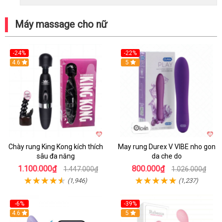
Máy massage cho nữ
-24%
-22%
4.6
Hot
5
Chày rung King Kong kích thích
May rung Durex V VIBE nho gon
sâu đa năng
da che do
1.100.000₫
800.000₫
1.447.000₫
1.026.000₫
(1,946)
(1,237)
-6%
-39%
4.6
Hot
5