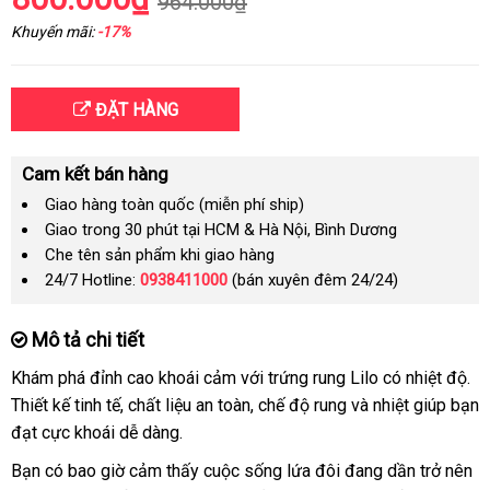
964.000₫
Khuyến mãi:
-17%
ĐẶT HÀNG
Cam kết bán hàng
Giao hàng toàn quốc (miễn phí ship)
Giao trong 30 phút tại HCM & Hà Nội, Bình Dương
Che tên sản phẩm khi giao hàng
24/7 Hotline:
0938411000
(bán xuyên đêm 24/24)
Mô tả chi tiết
Khám phá đỉnh cao khoái cảm
kho
với trứng rung Lilo có nhiệt độ
Hà
.
Thiết kế tinh tế
tận
, chất liệu an toàn
hàng
nhập
, chế độ rung
chất
và nhiệt giúp bạn
Qu
đạt cực khoái dễ dàng.
nơi
khẩu
lượng
Bạn có bao giờ cảm thấy cuộc sống lứa đôi đang dần trở nên