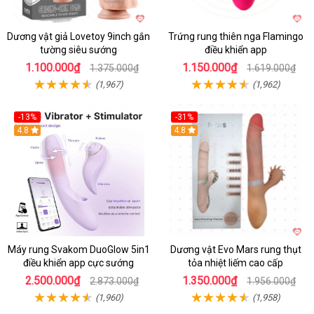
Dương vật giả Lovetoy 9inch gắn
Trứng rung thiên nga Flamingo
tường siêu sướng
điều khiển app
1.100.000₫
1.150.000₫
1.375.000₫
1.619.000₫
(1,967)
(1,962)
-13%
-31%
4.8
4.8
Máy rung Svakom DuoGlow 5in1
Dương vật Evo Mars rung thụt
điều khiển app cực sướng
tỏa nhiệt liếm cao cấp
2.500.000₫
1.350.000₫
2.873.000₫
1.956.000₫
(1,960)
(1,958)