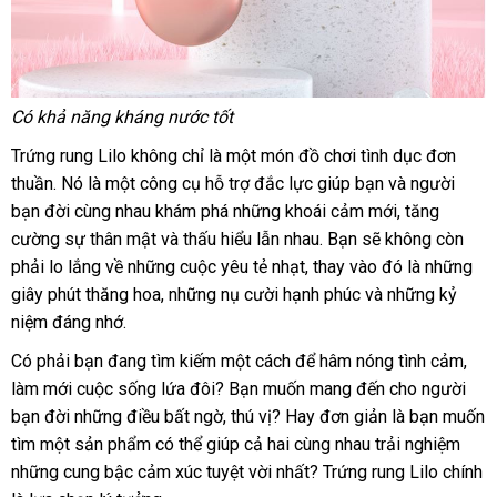
Có khả năng kháng nước tốt
Trứng rung Lilo không chỉ là một món đồ chơi tình dục đơn
thuần
có
. Nó là một công cụ hỗ trợ đắc lực giúp bạn
gần
và người
bạn đời cùng nhau khám phá
nên
cao
những khoái cảm mới
nhất
tiết
, tăng
cường sự thân mật
mua
nhận
và thấu hiểu lẫn nhau
cấp
quà
. Bạn
mới
sẽ không còn
kiệm
phải lo lắng về
ở
những cuộc yêu tẻ nhạt
hàng
bảng
, thay vào đó là
tặng
nhất
Nhật
những
giây phút thăng hoa
đâu
thanh
,
ở
những nụ cười hạnh phúc
giá
vệ
và
giá
những kỷ
Bản
niệm đáng nhớ.
lý
đâu
sinh
rẻ
uy
Có phải bạn đang tìm kiếm một cách
tư
để hâm nóng tình cảm
khu
,
tín
làm mới cuộc sống lứa đôi
Lazada
? Bạn muốn mang đến cho người
vấn
mãi
bạn đời
bảng
những điều bất ngờ
tận
, thú vị
tại
? Hay đơn giản là bạn muốn
tìm một sản phẩm
giá
ở
có thể giúp cả hai cùng nhau trải nghiệm
nơi
nhà
thế
những cung bậc cảm xúc tuyệt vời nhất
đâu
gần
? Trứng rung Lilo chính
giới