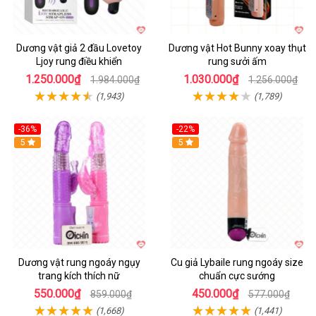
Dương vật giả 2 đầu Lovetoy
Dương vật Hot Bunny xoay thụt
Ljoy rung điều khiển
rung sưởi ấm
1.250.000₫
1.030.000₫
1.984.000₫
1.256.000₫
(1,943)
(1,789)
-36%
-22%
Hot
5
Hot
5
Dương vật rung ngoáy ngụy
Cu giả Lybaile rung ngoáy size
trang kích thích nữ
chuẩn cực sướng
550.000₫
450.000₫
859.000₫
577.000₫
(1,668)
(1,441)