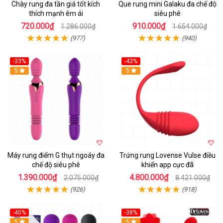
Chày rung đa tần giá tốt kích
Que rung mini Galaku đa chế độ
thích mạnh êm ái
siêu phê
720.000₫
910.000₫
1.286.000₫
1.654.000₫
(977)
(940)
-33%
-43%
Hot
5
Hot
5
Máy rung điểm G thụt ngoáy đa
Trứng rung Lovense Vulse điều
chế độ siêu phê
khiển app cực đã
1.390.000₫
4.800.000₫
2.075.000₫
8.421.000₫
(926)
(918)
-40%
-38%
5
Hot
5