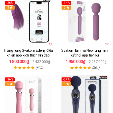
-26%
-14%
Hot
5
Hot
5
Trứng rung Svakom Edeny điều
Svakom Emma Neo rung mini
khiển app kích thích kín đáo
kết nối app tiện lợi
1.800.000₫
1.950.000₫
2.432.000₫
2.267.000₫
(820)
(801)
-36%
-27%
Hot
5
Hot
5