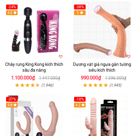
-24%
-38%
4.6
Hot
5
Chày rung King Kong kích thích
Dương vật giả ngựa gắn tường
sâu đa năng
siêu kích thích
1.100.000₫
990.000₫
1.447.000₫
1.596.000₫
(1,946)
(1,945)
-37%
-18%
Hot
4.8
Hot
4.2