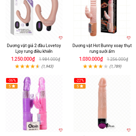
Dương vật giả 2 đầu Lovetoy
Dương vật Hot Bunny xoay thụt
Ljoy rung điều khiển
rung sưởi ấm
1.250.000₫
1.030.000₫
1.984.000₫
1.256.000₫
(1,943)
(1,789)
-36%
-22%
Hot
5
Hot
5