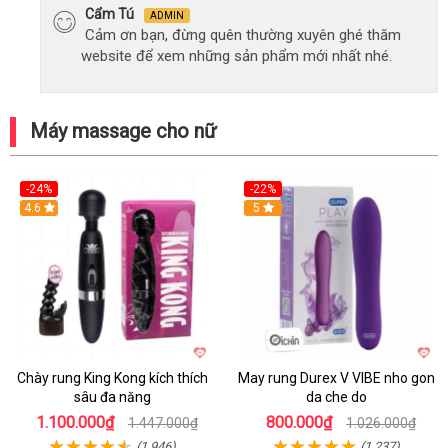
Cẩm Tú
ADMIN
Cảm ơn bạn, đừng quên thường xuyên ghé thăm
website để xem những sản phẩm mới nhất nhé.
Máy massage cho nữ
-24%
-22%
4.6
Hot
5
Chày rung King Kong kích thích
May rung Durex V VIBE nho gon
sâu đa năng
da che do
1.100.000₫
800.000₫
1.447.000₫
1.026.000₫
(1,946)
(1,237)