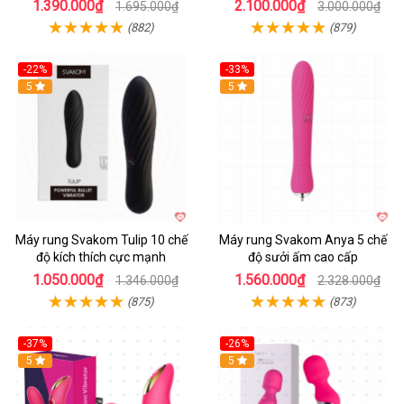
1.390.000₫
2.100.000₫
1.695.000₫
3.000.000₫
(882)
(879)
-22%
-33%
Hot
5
Hot
5
Máy rung Svakom Tulip 10 chế
Máy rung Svakom Anya 5 chế
độ kích thích cực mạnh
độ sưởi ấm cao cấp
1.050.000₫
1.560.000₫
1.346.000₫
2.328.000₫
(875)
(873)
-37%
-26%
Hot
5
Hot
5