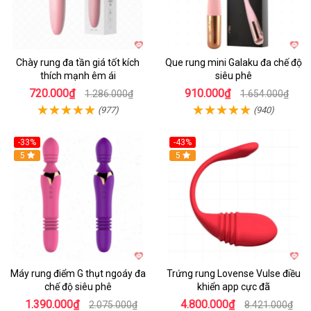
Chày rung đa tần giá tốt kích
Que rung mini Galaku đa chế độ
thích mạnh êm ái
siêu phê
720.000₫
910.000₫
1.286.000₫
1.654.000₫
(977)
(940)
-33%
-43%
Hot
5
Hot
5
Máy rung điểm G thụt ngoáy đa
Trứng rung Lovense Vulse điều
chế độ siêu phê
khiển app cực đã
1.390.000₫
4.800.000₫
2.075.000₫
8.421.000₫