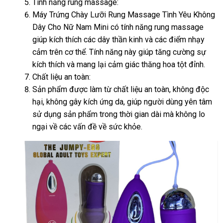
Tính năng rung massage:
luận
Bản
Máy Trứng Chày Lưỡi Rung Massage Tình Yêu Không
Dây Cho Nữ Nam Mini có tính năng rung massage
giúp kích thích
nhập
các dây thần kinh
bền
và
lừa
các điểm nhạy
cảm trên cơ thể
khẩu
ở
. Tính năng này giúp tăng cường sự
đảo
kích thích
lắp
và mang lại cảm giác thăng hoa tột đỉnh.
đâu
Chất liệu an toàn:
đặt
uy
Sản phẩm
tại
được làm từ chất liệu an toàn
tín
giao
, không độc
hại
thương
, không gây kích ứng da
nhà
đã
, giúp người dùng yên tâm
hàng
sử dụng sản phẩm trong thời gian dài
hiệu
qua
Trung
mà không lo
ngại về
miễn
các vấn đề về sức khỏe.
sử
Quốc
phí
dụng