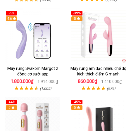
-6%
-39%
4.6
Hot
5
Máy rung Svakom Margot 2
Máy rung âm đạo nhiều chế độ
động cơ sưởi app
kích thích điểm G mạnh
1.800.000₫
860.000₫
1.914.000₫
1.410.000₫
(1,005)
(979)
-44%
-45%
Hot
5
Hot
5