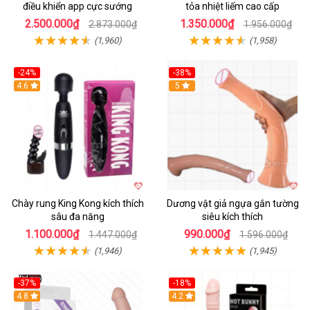
điều khiển app cực sướng
tỏa nhiệt liếm cao cấp
2.500.000₫
1.350.000₫
2.873.000₫
1.956.000₫
(1,960)
(1,958)
-24%
-38%
4.6
Hot
5
Chày rung King Kong kích thích
Dương vật giả ngựa gắn tường
sâu đa năng
siêu kích thích
1.100.000₫
990.000₫
1.447.000₫
1.596.000₫
(1,946)
(1,945)
-37%
-18%
Hot
4.8
Hot
4.2