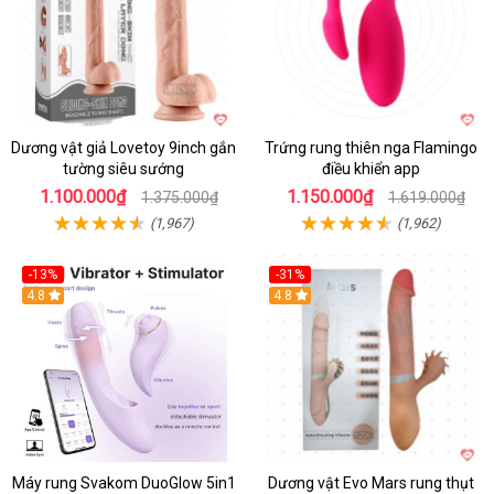
Dương vật giả Lovetoy 9inch gắn
Trứng rung thiên nga Flamingo
tường siêu sướng
điều khiển app
1.100.000₫
1.150.000₫
1.375.000₫
1.619.000₫
(1,967)
(1,962)
-13%
-31%
4.8
4.8
Máy rung Svakom DuoGlow 5in1
Dương vật Evo Mars rung thụt