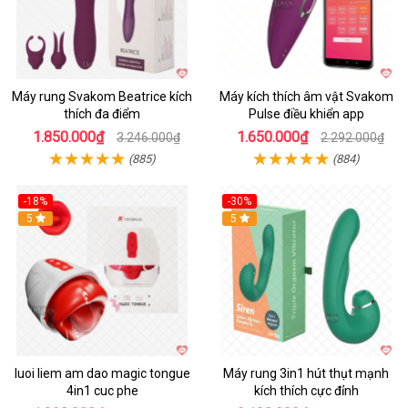
Máy rung Svakom Beatrice kích
Máy kích thích âm vật Svakom
thích đa điểm
Pulse điều khiển app
1.850.000₫
1.650.000₫
3.246.000₫
2.292.000₫
(885)
(884)
-18%
-30%
Hot
5
Hot
5
luoi liem am dao magic tongue
Máy rung 3in1 hút thụt mạnh
4in1 cuc phe
kích thích cực đỉnh