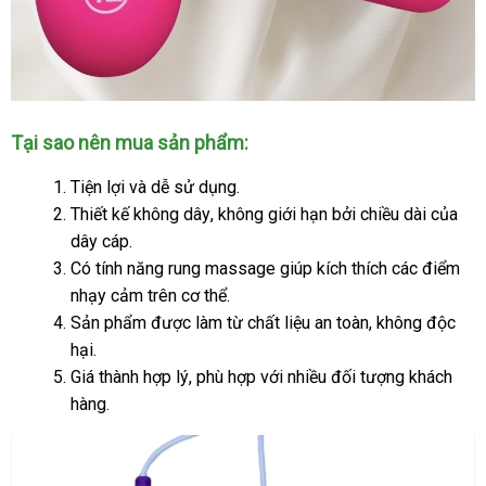
Máy
Tại sao nên mua sản phẩm:
sài
bao
Tiện lợi
phụ
và dễ sử dụng.
rung
Thiết kế không dây
kiện
thương
, không giới hạn
giảm
bởi chiều dài
xuất
của
–
dây cáp.
hiệu
giá
xứ
bao
Có tính năng rung massage giúp kích thích
nhận
các điểm
êm
nhạy cảm trên cơ thể.
hàng
–
Sản phẩm
Đức
được làm từ chất liệu an toàn
ở
, không độc
bao
đã
hại.
đâu
Giá thành hợp lý
đấu
, phù hợp
mới
với nhiều đối tượng khách
tốt
hàng.
giá
nhất