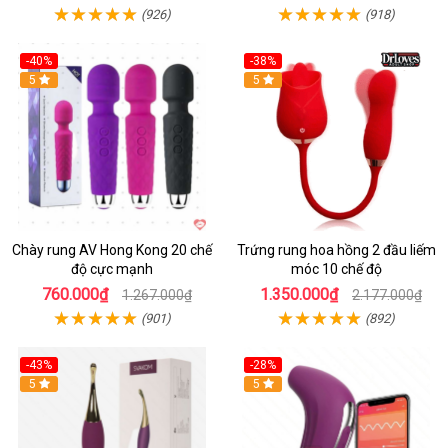
(926)
(918)
-40%
-38%
5
Hot
5
Chày rung AV Hong Kong 20 chế
Trứng rung hoa hồng 2 đầu liếm
độ cực mạnh
móc 10 chế độ
760.000₫
1.350.000₫
1.267.000₫
2.177.000₫
(901)
(892)
-43%
-28%
Hot
5
Hot
5