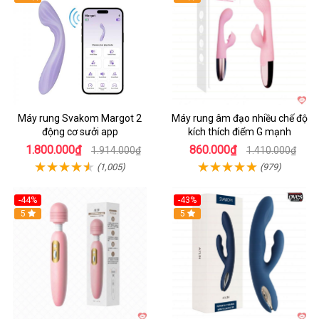
Máy rung Svakom Margot 2
Máy rung âm đạo nhiều chế độ
động cơ sưởi app
kích thích điểm G mạnh
1.800.000₫
860.000₫
1.914.000₫
1.410.000₫
(1,005)
(979)
-44%
-43%
Hot
5
Hot
5