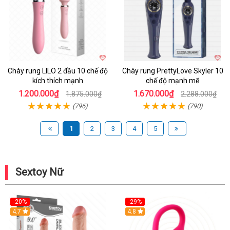
Chày rung LILO 2 đầu 10 chế độ
Chày rung PrettyLove Skyler 10
kích thích mạnh
chế độ mạnh mẽ
1.200.000₫
1.670.000₫
1.875.000₫
2.288.000₫
(796)
(790)
1
2
3
4
5
Sextoy Nữ
-20%
-29%
Hot
4.7
Hot
4.8