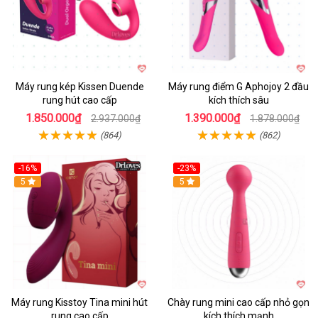
Máy rung kép Kissen Duende
Máy rung điểm G Aphojoy 2 đầu
rung hút cao cấp
kích thích sâu
1.850.000₫
1.390.000₫
2.937.000₫
1.878.000₫
(864)
(862)
-16%
-23%
Hot
5
Hot
5
Máy rung Kisstoy Tina mini hút
Chày rung mini cao cấp nhỏ gọn
rung cao cấp
kích thích mạnh