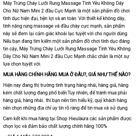
Máy Trứng Chày Lưỡi Rung Massage Tình Yêu Không Dây
Cho Nữ Nam Mini 2 đầu Cực Mạnh là một sản phẩm đồ chơi
tình dục hiện đại
đẹp
, tiện lợi
vận
và an toàn
xuất
. Với thiết kế không dây
phản
,
tính năng rung massage
kiểm
và đầu chày cực mạnh
chuyển
xứ
chất
, sản phẩm
hồi
này
quà
sẽ đem lại cảm giác khoái lạc tuyệt vời cho người dùng
tra
lượng
tốt
.
vou
Nếu bạn đang tìm kiếm một sản phẩm đồ chơi tình dục đáng
tặng
nhấ
tin cậy
xuất
, Máy Trứng Chày Lưỡi Rung Massage Tình Yêu Không
Dây Cho Nữ Nam Mini 2 đầu Cực Mạnh chắc chắn là một sự
khẩu
lựa chọn tuyệt vời.
MUA HÀNG CHÍNH HÃNG MUA Ở ĐÂU?
bình
, GIÁ NHƯ THẾ NÀO?
luận
Pháp
Hiện nay đang thị trường tình trạng hàng nhái
thảo
, hàng giả
Đức
, hàng
kém chất lượng đang phổ biến.Tuy nhiên
to
,
tại
để tránh mua phải
luận
hàng giả
hàng
, hàng nhái.
sản
.
chiết
thì bạn nên tìm hiểu kỹ
nhà
nổi
, quý khách hàng
nên chọn
nhái
sửa
những địa chỉ uy tín rõ ràng
xuất
khấu
link
để tin mua
tiếng
tại
và sử dụng.
chữa
web
nhà
Cam kết khi mua hàng tại Shop Hieulaura
giá
các sản phẩm
tiki
được
chọn lọc
nhập
và đảm bảo chất lượng chính hãng 100%
rẻ
hàng