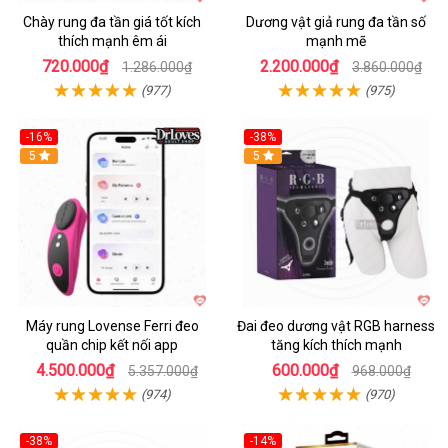
Chày rung đa tần giá tốt kích
Dương vật giả rung đa tần số
thích mạnh êm ái
mạnh mẽ
720.000₫
2.200.000₫
1.286.000₫
3.860.000₫
(977)
(975)
-16%
-38%
Hot
5
Hot
5
Máy rung Lovense Ferri đeo
Đai đeo dương vật RGB harness
quần chip kết nối app
tăng kích thích mạnh
4.500.000₫
600.000₫
5.357.000₫
968.000₫
(974)
(970)
-38%
-14%