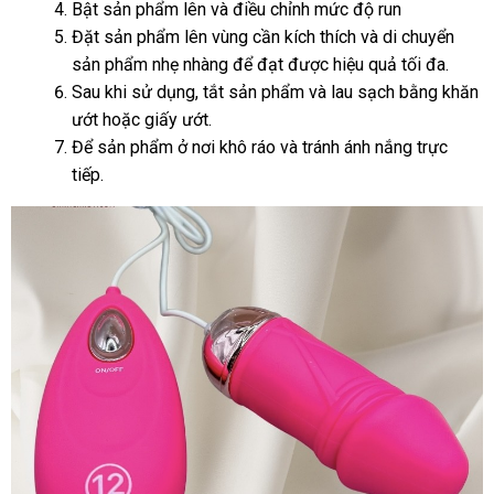
Bật sản phẩm lên
tự
và điều chỉnh mức độ run
thị
Đặt sản phẩm lên vùng cần kích thích
động
bỏ
và di chuyển
sản phẩm nhẹ nhàng
tư
để đạt
đánh
được hiệu quả tối đa.
sỉ
Sau khi sử dụng
kiểm
, tắt sản phẩm
vấn
giá
hướng
và lau sạch bằng khăn
ướt
cung
hoặc giấy ướt.
tra
dẫn
Để sản phẩm ở nơi khô ráo
cấp
Pháp
và tránh ánh nắng trực
tiếp.