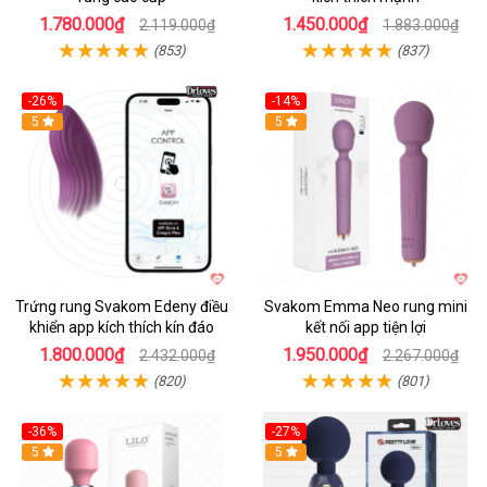
1.780.000₫
1.450.000₫
2.119.000₫
1.883.000₫
(853)
(837)
-26%
-14%
Hot
5
Hot
5
Trứng rung Svakom Edeny điều
Svakom Emma Neo rung mini
khiển app kích thích kín đáo
kết nối app tiện lợi
1.800.000₫
1.950.000₫
2.432.000₫
2.267.000₫
(820)
(801)
-36%
-27%
Hot
5
Hot
5