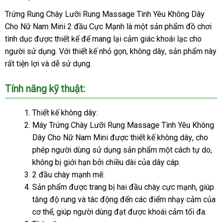
Trứng Rung Chày Lưỡi Rung Massage Tình Yêu Không Dây
Cho Nữ Nam Mini 2 đầu Cực Mạnh là một sản phẩm đồ chơi
tình dục
tự
được thiết kế
đẹp
để mang lại cảm giác khoái lạc cho
người sử dụng
động
so
. Với thiết kế nhỏ gọn
xưởng
, không dây
Pháp
, sản phẩm này
đại
rất tiện lợi
giá
và dễ sử dụng.
sánh
lý
rẻ
Tính năng kỹ thuật:
Thiết kế không dây:
Máy Trứng Chày Lưỡi Rung Massage Tình Yêu Không
Dây Cho Nữ Nam Mini
giá
được thiết kế không dây
mua
, cho
phép người dùng sử dụng sản phẩm một cách tự do
rẻ
sắm
bề
,
không bị giới hạn
hàng
bởi chiều dài
tư
của dây cáp.
2 đầu chày mạnh mẽ:
giả
vấn
Sản phẩm
hàng
được trang bị hai đầu chày cực mạnh
lừa
, giúp
tăng độ rung
giả
ăn
và tác động đến
thanh
các điểm nhạy cảm
đảo
Laza
của
cơ thể
bình
, giúp người dùng đạt
trộm
Nhật
được khoái cảm tối đa.
lý