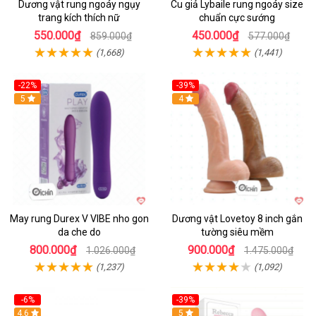
Dương vật rung ngoáy ngụy
Cu giả Lybaile rung ngoáy size
trang kích thích nữ
chuẩn cực sướng
550.000₫
450.000₫
859.000₫
577.000₫
(1,668)
(1,441)
-22%
-39%
Hot
5
Hot
4
May rung Durex V VIBE nho gon
Dương vật Lovetoy 8 inch gắn
da che do
tường siêu mềm
800.000₫
900.000₫
1.026.000₫
1.475.000₫
(1,237)
(1,092)
-6%
-39%
4.6
Hot
5