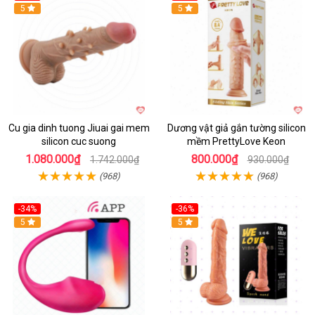
5
5
Cu gia dinh tuong Jiuai gai mem
Dương vật giả gắn tường silicon
silicon cuc suong
mềm PrettyLove Keon
1.080.000₫
800.000₫
1.742.000₫
930.000₫
(968)
(968)
-34%
-36%
5
5