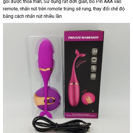
gối
phụ
được thỏa mãn
khảo
dẫn
cao
, Sử dụng
dịch
rất đơn giản
sử
, bỏ Pin AAA vào
minh
remote
kiện
thảo
, nhấn nút trên romote trứng
cấp
vụ
hàng
sẽ rung
dụng
cũ
, thay đổi chế độ
bằng cách nhấn nút nhiều lần
luận
giả