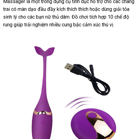
Massager là một trong dụng cụ tình dục hỗ trợ cho
hàng
các chàng
trai có màn dạo đầu đầy kích thích thích
Nhật
hoặc dùng giải tỏa
Hiệu
sinh lý cho
tốt
các bạn nữ thủ dâm
nổi
. Đồ chơi tích hợp 10 chế độ
Bản
rung giúp trải nghiệm nhiều cung bậc cảm xúc thú vị.
nhất
tiếng