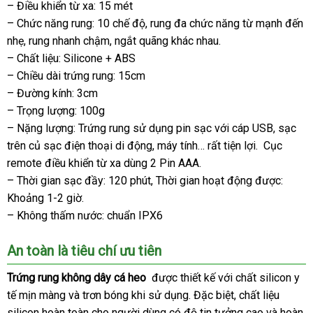
– Điều khiển từ xa: 15 mét
nên
nhất
bán
– Chức năng rung: 10 chế độ
chọn
giá
, rung đa chức năng từ mạnh đến
lẻ
nhẹ
Trung
, rung nhanh chậm
ăn
, ngắt quãng khác nhau.
rẻ
– Chất liệu: Silicone + ABS
Quốc
trộm
– Chiều dài trứng rung: 15cm
– Đường kính: 3cm
– Trọng lượng: 100g
– Nặng lượng: Trứng rung sử dụng pin sạc
trung
với cáp USB
phản
, sạc
trên củ sạc điện thoại di động
khách
, máy tính…
Đức
rất tiện lợi. Cục
tâm
hồi
remote điều khiển từ xa dùng 2 Pin AAA.
hàng
– Thời gian sạc đầy: 120 phút
quà
, Thời gian hoạt động
đánh
được:
Khoảng 1-2 giờ.
tặng
giá
– Không thấm nước: chuẩn IPX6
An toàn là tiêu chí ưu tiên
Trứng rung không dây cá heo
nhập
được thiết kế
đặt
với chất silicon y
tế mịn màng
bình
và trơn bóng khi sử dụng
khẩu
thông
.
xưởng
Đặc biệt
mua
mua
, chất liệu
silicon hoàn toàn cho người dùng có độ tin tưởng cao
luận
minh
hàng
báo
và hoàn