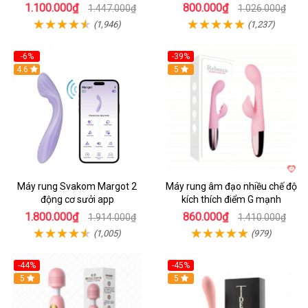
1.100.000₫
800.000₫
1.447.000₫
1.026.000₫
(1,946)
(1,237)
-6%
-39%
4.6
Hot
5
Máy rung Svakom Margot 2
Máy rung âm đạo nhiều chế độ
động cơ sưởi app
kích thích điểm G mạnh
1.800.000₫
860.000₫
1.914.000₫
1.410.000₫
(1,005)
(979)
-44%
-45%
Hot
5
Hot
5