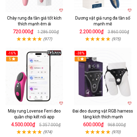
Chày rung đa tần giá tốt kích
Dương vật giả rung đa tần số
thích mạnh êm ái
mạnh mẽ
720.000₫
2.200.000₫
1.286.000₫
3.860.000₫
(977)
(975)
-16%
-38%
Hot
5
Hot
5
Máy rung Lovense Ferri đeo
Đai đeo dương vật RGB harness
quần chip kết nối app
tăng kích thích mạnh
4.500.000₫
600.000₫
5.357.000₫
968.000₫
(974)
(970)