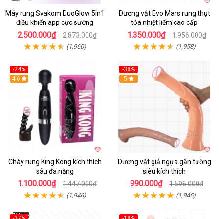
Máy rung Svakom DuoGlow 5in1
Dương vật Evo Mars rung thụt
điều khiển app cực sướng
tỏa nhiệt liếm cao cấp
2.500.000₫
1.350.000₫
2.873.000₫
1.956.000₫
(1,960)
(1,958)
-24%
-38%
4.6
Hot
5
Chày rung King Kong kích thích
Dương vật giả ngựa gắn tường
sâu đa năng
siêu kích thích
1.100.000₫
990.000₫
1.447.000₫
1.596.000₫
(1,946)
(1,945)
-37%
-18%