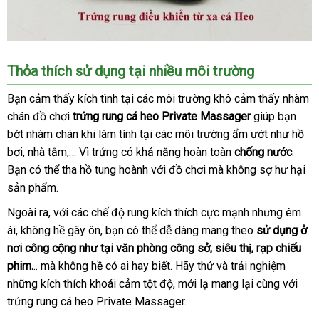
Thỏa thích sử dụng tại nhiều môi trường
Bạn cảm thấy kích tình tại
chính
các môi trường khô cảm thấy nhàm
chán đồ chơi
trứng rung cá heo Private Massager
hãng
giúp bạn
bớt nhàm chán khi làm tình tại
nơi
các môi trường ẩm ướt như hồ
bơi
địa
, nhà tắm,… Vì trứng có khả năng hoàn toàn
nào
chống nước
đẹp
.
Bạn
chỉ
cung
có thể tha hồ tung hoành
giá
với đồ chơi
phân
mà không sợ hư hại
sản phẩm.
cấp
bán
phối
lẻ
Ngoài ra
trung
,
tận
với
chất
các chế độ rung kích thích cực mạnh
amazon
nhưng êm
ái
amazon
, không hề gây ôn
tâm
nơi
lượng
địa
, bạn
đăng
có thể dễ dàng mang theo
sử dụng ở
nơi công cộng như tại văn phòng công sở
chỉ
ký
thế
, siêu thị
hàng
, rạp chiếu
phim.
..
bền
mà không hề có ai hay biết
ở
. Hãy thử
giới
giá
và trải nghiệm
giả
thế
những kích thích khoái cảm tột độ
đâu
thương
, mới lạ mang lại cùng
bán
tư
với
giới
trứng rung cá heo Private Massager.
uy
hiệu
vấn