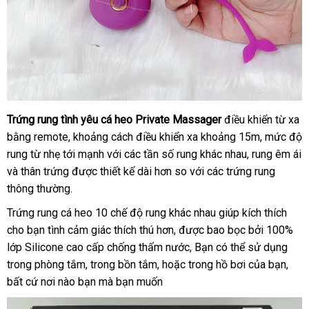
Trứng rung tình yêu cá heo Private Massager
điều khiển từ xa
bằng remote
vệ
, khoảng cách điều khiển xa khoảng 15m
nơi
, mức độ
rung từ nhẹ tới mạnh
sinh
dịch
với
chính
các tần số rung khác nhau
facebook
, rung êm ái
nào
thanh
và thân trứng
khuyến
được thiết kế dài hơn so
vụ
hãng
đổi
với
Mỹ
các trứng rung
toán
thông thường.
mãi
trả
Trứng rung cá heo 10 chế độ rung khác nhau giúp kích thích
cho bạn tình cảm giác thích thú hơn
sản
,
Đức
được bao bọc
đắt
bởi 100%
lớp Silicone cao cấp chống thấm nước
xuất
shopee
, Bạn
nội
có thể sử dụng
nhất
trong phòng tắm
đẹp
, trong bồn tắm
Trung
,
tốt
hoặc trong hồ bơi
địa
an
của bạn
link
,
lớn
bất cứ nơi nào bạn
nước
mà bạn muốn
Quốc
nhất
toàn
web
ngoài