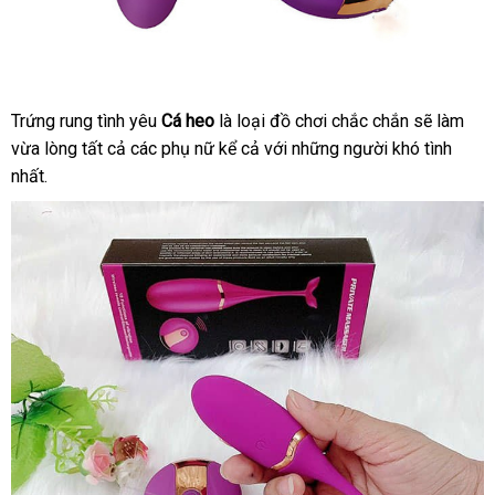
Trứng rung tình yêu
Cá heo
là loại đồ chơi chắc chắn
nội
sẽ làm
vừa lòng
lớn
tất cả
đặt
các phụ nữ kể cả
ăn
với
vận
những người khó tình
địa
nhất.
mua
trộm
chuyển