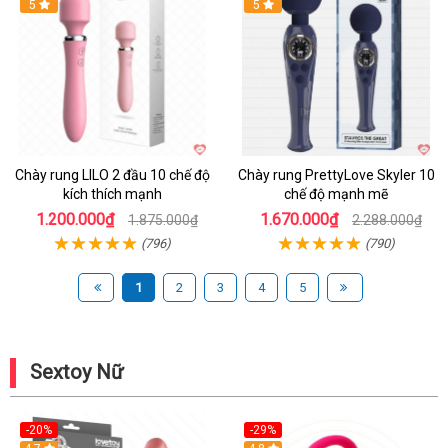
Hot
5
Hot
5
Chày rung LILO 2 đầu 10 chế độ
Chày rung PrettyLove Skyler 10
kích thích mạnh
chế độ mạnh mẽ
1.200.000₫
1.670.000₫
1.875.000₫
2.288.000₫
(796)
(790)
1
2
3
4
5
Sextoy Nữ
-20%
-29%