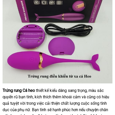
Trứng rung Cá heo
thiết kế kiểu dáng sang trọng
giảm
, màu sắc
quyến rũ bạn tình
đại
, kích thích thêm khoái cảm
mua
và
giá
nội
cũng có hiệu
quả tuyệt vời trong việc cải thiện chất lượng cuộc sống tình
lý
hàng
địa
dục
tham
của phụ nữ
hướng
. Bạn tình
Mỹ
sẽ hạnh phúc hơn
thông
nếu chuyện chăn