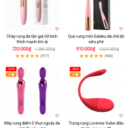
Chày rung đa tần giá tốt kích
Que rung mini Galaku đa chế độ
thích mạnh êm ái
siêu phê
720.000₫
910.000₫
1.286.000₫
1.654.000₫
(977)
(940)
-33%
-43%
Hot
5
Hot
5
Máy rung điểm G thụt ngoáy đa
Trứng rung Lovense Vulse điều