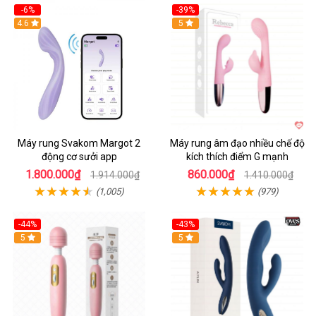
-6%
-39%
4.6
Hot
5
Máy rung Svakom Margot 2
Máy rung âm đạo nhiều chế độ
động cơ sưởi app
kích thích điểm G mạnh
1.800.000₫
860.000₫
1.914.000₫
1.410.000₫
(1,005)
(979)
-44%
-43%
Hot
5
Hot
5