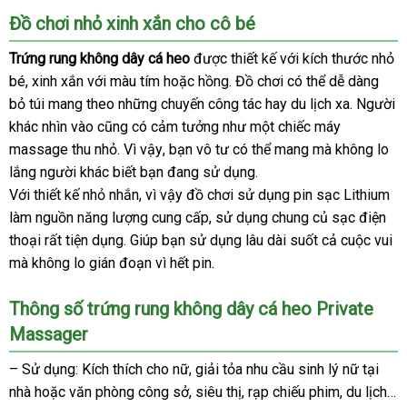
tín
Đồ chơi nhỏ xinh xắn cho cô bé
Trứng rung không dây cá heo
tham
được thiết kế
giá
với kích thước nhỏ
bé
qua
, xinh xắn
đặt
với màu tím
địa
hoặc hồng
khảo
đặt
. Đồ chơi
bán
bỏ
có thể dễ dàng
bỏ túi mang theo
app
mua
địa
những chuyến công tác hay du lịch xa
chỉ
hàng
lẻ
sỉ
hàng
. Người
khác nhìn vào
thương
cũng có cảm tưởng như một chiếc máy
chỉ
giả
massage thu nhỏ
hiệu
showroom
. Vì vậy
cao
, bạn vô tư
hàng
có thể mang
xách
mà không lo
lắng người khác biết bạn đang sử dụng.
cấp
Hiệu
tay
Với thiết kế nhỏ nhắn
nhập
, vì vậy đồ chơi sử dụng pin sạc Lithium
làm nguồn năng lượng cung cấp
hàng
Hàn
, sử dụng chung củ sạc điện
thoại
khuyến
rất tiện dụng
trung
. Giúp bạn sử dụng lâu dài suốt cả cuộc vui
Quốc
gi
mà không lo gián đoạn vì hết pin.
mãi
tâm
b
Thông số trứng rung không dây cá heo Private
Massager
– Sử dụng: Kích thích cho nữ
Đài
, giải tỏa nhu cầu sinh lý nữ tại
nhà
có
hoặc văn phòng công sở
Loan
mới
, siêu thị
to
, rạp chiếu phim
giá
, du lịch…