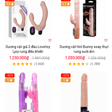
Hot
4.8
Hot
4.2
Dương vật giả 2 đầu Lovetoy
Dương vật Hot Bunny xoay thụt
Ljoy rung điều khiển
rung sưởi ấm
1.250.000₫
1.030.000₫
1.984.000₫
1.256.000₫
(1,943)
(1,789)
-36%
-22%
Hot
5
Hot
5