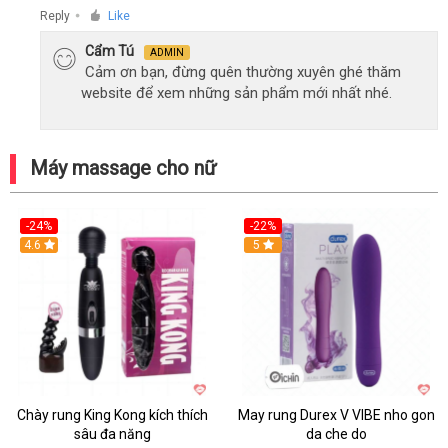
Reply
Like
●
Cẩm Tú
ADMIN
Cảm ơn bạn, đừng quên thường xuyên ghé thăm
website để xem những sản phẩm mới nhất nhé.
Máy massage cho nữ
-24%
-22%
4.6
Hot
5
Chày rung King Kong kích thích
May rung Durex V VIBE nho gon
sâu đa năng
da che do