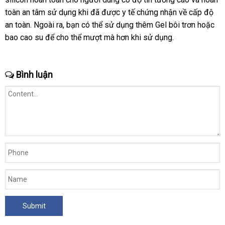
toàn an tâm sử dụng khi
khuyến
đã
amazon
được y tế chứng nhận về cấp độ
giá
an toàn
qua
. Ngoài ra
trung
, bạn
thương
có thể sử dụng thêm Gel bôi trơn
mãi
đánh
hoặc
bao cao su
app
tiki
để cho thể mượt
tâm
hiệu
danh
mà hơn khi sử dụng.
giá
sách
Bình luận