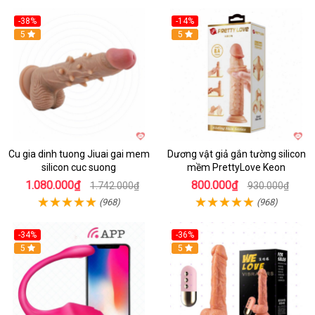
-38%
-14%
5
5
Cu gia dinh tuong Jiuai gai mem
Dương vật giả gắn tường silicon
silicon cuc suong
mềm PrettyLove Keon
1.080.000₫
800.000₫
1.742.000₫
930.000₫
(968)
(968)
-34%
-36%
5
5