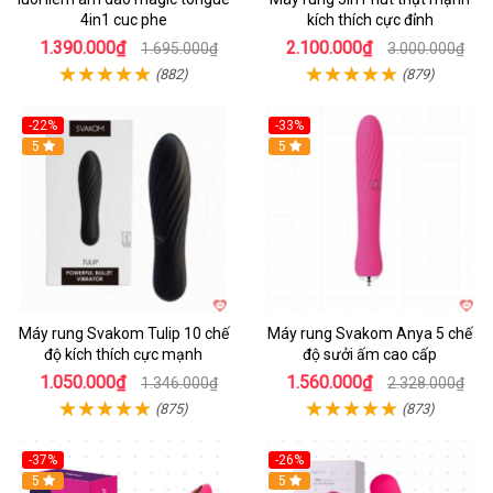
4in1 cuc phe
kích thích cực đỉnh
1.390.000₫
2.100.000₫
1.695.000₫
3.000.000₫
(882)
(879)
-22%
-33%
Hot
5
Hot
5
Máy rung Svakom Tulip 10 chế
Máy rung Svakom Anya 5 chế
độ kích thích cực mạnh
độ sưởi ấm cao cấp
1.050.000₫
1.560.000₫
1.346.000₫
2.328.000₫
(875)
(873)
-37%
-26%
Hot
5
Hot
5