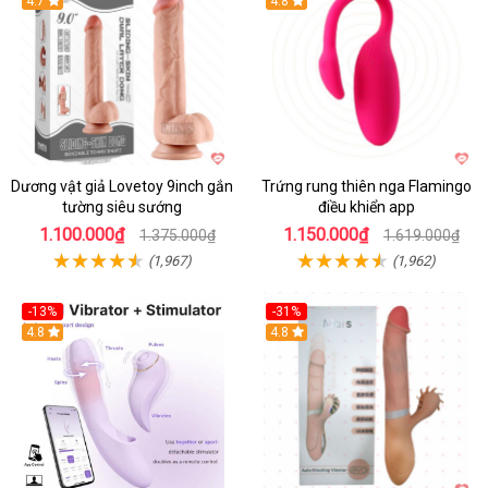
Hot
4.7
Hot
4.8
Dương vật giả Lovetoy 9inch gắn
Trứng rung thiên nga Flamingo
tường siêu sướng
điều khiển app
1.100.000₫
1.150.000₫
1.375.000₫
1.619.000₫
(1,967)
(1,962)
-13%
-31%
4.8
4.8