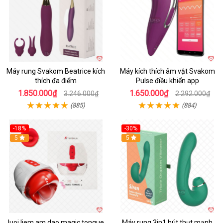
Máy rung Svakom Beatrice kích
Máy kích thích âm vật Svakom
thích đa điểm
Pulse điều khiển app
1.850.000₫
1.650.000₫
3.246.000₫
2.292.000₫
(885)
(884)
-18%
-30%
Hot
5
Hot
5
luoi liem am dao magic tongue
Máy rung 3in1 hút thụt mạnh