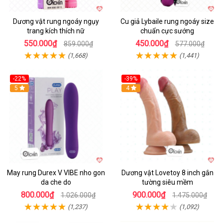
Dương vật rung ngoáy ngụy
Cu giả Lybaile rung ngoáy size
trang kích thích nữ
chuẩn cực sướng
550.000₫
450.000₫
859.000₫
577.000₫
(1,668)
(1,441)
-22%
-39%
Hot
5
Hot
4
May rung Durex V VIBE nho gon
Dương vật Lovetoy 8 inch gắn
da che do
tường siêu mềm
800.000₫
900.000₫
1.026.000₫
1.475.000₫
(1,237)
(1,092)