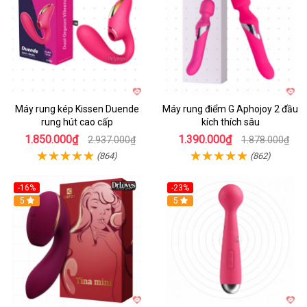
Máy rung kép Kissen Duende
Máy rung điểm G Aphojoy 2 đầu
rung hút cao cấp
kích thích sâu
1.850.000₫
1.390.000₫
2.937.000₫
1.878.000₫
(864)
(862)
-16%
-23%
Hot
5
Hot
5