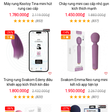
Máy rung Kisstoy Tina mini hút
Chày rung mini cao cấp nhỏ gọn
rung cao cấp
kích thích mạnh
1.780.000₫
1.450.000₫
2.119.000₫
1.883.000₫
(853)
(837)
-26%
-14%
Hot
5
Hot
5
Trứng rung Svakom Edeny điều
Svakom Emma Neo rung mini
khiển app kích thích kín đáo
kết nối app tiện lợi
1.800.000₫
1.950.000₫
2.432.000₫
2.267.000₫
(820)
(801)
-36%
-27%