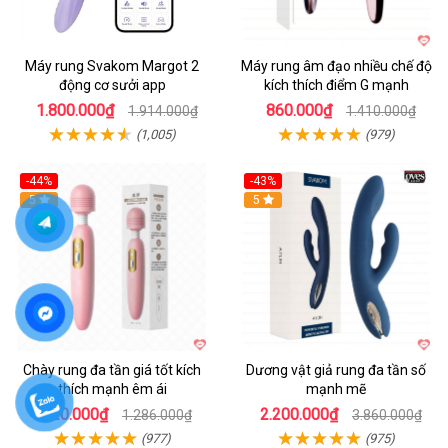
Máy rung Svakom Margot 2
Máy rung âm đạo nhiều chế độ
động cơ sưởi app
kích thích điểm G mạnh
1.800.000₫
860.000₫
1.914.000₫
1.410.000₫
(1,005)
(979)
-44%
-43%
Hot
5
Hot
5
Chày rung đa tần giá tốt kích
Dương vật giả rung đa tần số
thích mạnh êm ái
mạnh mẽ
720.000₫
2.200.000₫
1.286.000₫
3.860.000₫
(977)
(975)