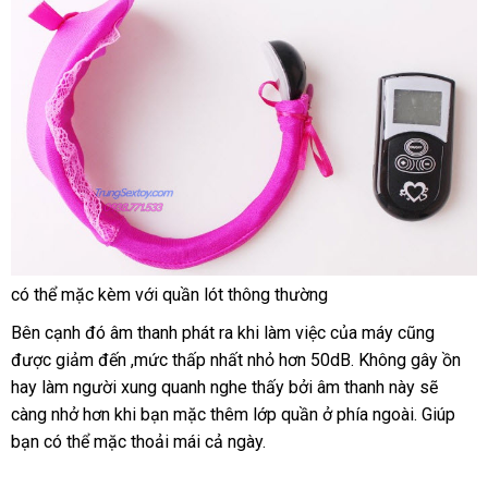
hàng
có thể mặc kèm
xách
với quần lót thông thường
giả
tay
phân
Bên cạnh đó âm thanh phát ra khi làm việc
hàng
của máy
khuyến
cũng
tổng
phối
được giảm đến ,mức thấp nhất nhỏ hơn 50dB
giả
cũ
. Không gây ồn
mãi
hợp
hay làm người xung quanh nghe thấy
thanh
bởi âm thanh này
nội
sẽ
càng nhở hơn khi bạn mặc thêm lớp quần ở phía ngoài
toán
xưởng
. Giúp
địa
bạn
siêu
có thể mặc thoải mái cả ngày.
thị