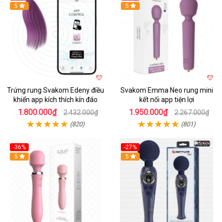
Hot
5
Hot
5
Trứng rung Svakom Edeny điều
Svakom Emma Neo rung mini
khiển app kích thích kín đáo
kết nối app tiện lợi
1.800.000₫
1.950.000₫
2.432.000₫
2.267.000₫
(820)
(801)
-36%
-27%
Hot
5
Hot
5