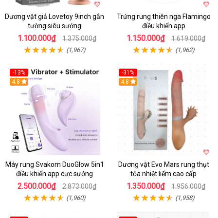
Dương vật giả Lovetoy 9inch gắn
Trứng rung thiên nga Flamingo
tường siêu sướng
điều khiển app
1.100.000₫
1.150.000₫
1.375.000₫
1.619.000₫
(1,967)
(1,962)
-13%
-31%
4.8
4.8
Máy rung Svakom DuoGlow 5in1
Dương vật Evo Mars rung thụt
điều khiển app cực sướng
tỏa nhiệt liếm cao cấp
2.500.000₫
1.350.000₫
2.873.000₫
1.956.000₫
(1,960)
(1,958)