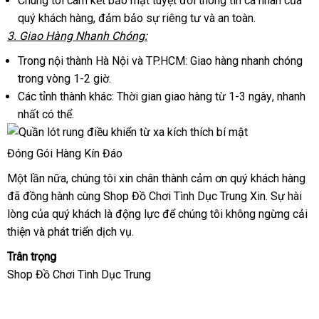
Chúng tôi cam kết bảo mật
Lazada
tuyệt đối thông tin cá nhân
hàng
của
quý khách hàng
Hàn
, đảm bảo sự
thống
riêng tư
chợ
và an toàn.
Hiệu
3
giá
. Giao Hàng Nhanh Chóng:
Quốc
kê
rẻ
Trong nội thành Hà Nội
ăn
và TP.HCM: Giao hàng nhanh chóng
trong vòng 1-2 giờ.
trộm
Các tỉnh thành khác: Thời gian giao hàng từ 1-3 ngày
Trung
, nhanh
nhất
kiểm
có thể.
Quốc
tra
Đóng Gói Hàng Kín Đáo
Một lần nữa
quà
, chúng tôi xin chân thành cảm ơn quý khách hàng
sử
đã đồng hành cùng Shop Đồ Chơi Tình Dục Trung Xin
tặng
khuyến
. Sự hài
dụ
lòng
giảm
của quý khách là động lực
hàng
để chúng tôi
xưởng
không ngừng cải
mãi
thiện
giá
gần
và phát triển dịch vụ.
nhái
nhất
Trân trọng
Shop Đồ Chơi Tình Dục Trung