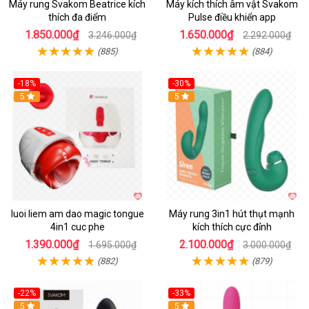
Máy rung Svakom Beatrice kích
Máy kích thích âm vật Svakom
thích đa điểm
Pulse điều khiển app
1.850.000₫
1.650.000₫
3.246.000₫
2.292.000₫
(885)
(884)
-18%
-30%
Hot
5
Hot
5
luoi liem am dao magic tongue
Máy rung 3in1 hút thụt mạnh
4in1 cuc phe
kích thích cực đỉnh
1.390.000₫
2.100.000₫
1.695.000₫
3.000.000₫
(882)
(879)
-22%
-33%
Hot
5
Hot
5