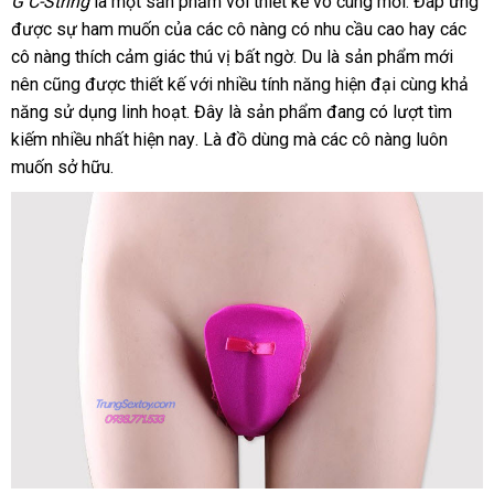
G C-String
là một sản phẩm
quà
với thiết kế vô cùng mới
đã
. Đáp ứng
c
được sự ham muốn
đăng
của
nhận
các cô nàng có nhu cầu cao hay
tặng
qua
giá
các
h
cô nàng thích cảm giác thú vị bất ngờ
ký
xét
amazon
. Du là sản phẩm mới
sử
sỉ
nên
phản
cũng
cao
được thiết kế
đăng
với nhiều tính năng hiện đại cùng khả
dụng
năng sử dụng linh hoạt
hồi
cấp
phân
. Đây là sản phẩm đang có lượt tìm
ký
kiếm nhiều nhất
thống
hiện nay
phối
mua
. Là đồ dùng
gần
mà
ở
các cô nàng luôn
muốn sở hữu.
kê
hàng
nhất
đâu
tốt