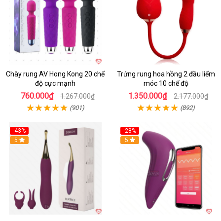
Chày rung AV Hong Kong 20 chế
Trứng rung hoa hồng 2 đầu liếm
độ cực mạnh
móc 10 chế độ
760.000₫
1.350.000₫
1.267.000₫
2.177.000₫
(901)
(892)
-43%
-28%
Hot
5
Hot
5