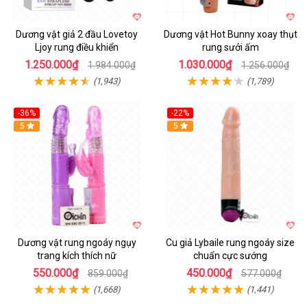
Dương vật giả 2 đầu Lovetoy
Dương vật Hot Bunny xoay thụt
Ljoy rung điều khiển
rung sưởi ấm
1.250.000₫
1.030.000₫
1.984.000₫
1.256.000₫
(1,943)
(1,789)
-36%
-22%
Hot
5
Hot
5
Dương vật rung ngoáy ngụy
Cu giả Lybaile rung ngoáy size
trang kích thích nữ
chuẩn cực sướng
550.000₫
450.000₫
859.000₫
577.000₫
(1,668)
(1,441)