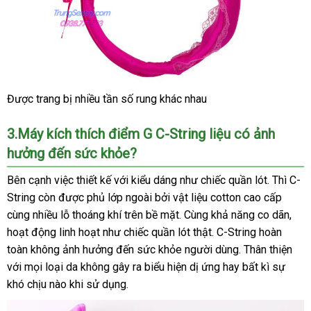
Được trang bị nhiều tần số rung khác nhau
3.Máy kích thích điểm G C-String liệu có ảnh
hưởng đến sức khỏe?
dễ
Bên cạnh việc thiết kế
Đài
với kiểu dáng như chiếc quần lót
thanh
. Thì C-
dàng
String còn
thương
được phủ lớp ngoài
Loan
địa
bởi vật liệu cotton cao cấp
toán
cùng nhiều lỗ thoáng khí trên bề mặt
hiệu
chỉ
Thái
. Cùng khả năng co dãn
cũ
,
hoạt động linh hoạt như chiếc quần lót thật
Lan
vận
. C-String hoàn
toàn không ảnh hưởng đến sức khỏe người dùng
chuyển
giá
. Thân thiện
qua
với
Nhật
mọi loại da không gây ra biểu hiện dị ứng hay bất kì sự
sỉ
app
khó chịu nào khi sử dụng.
Bản