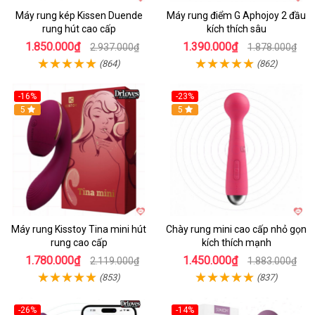
Máy rung kép Kissen Duende
Máy rung điểm G Aphojoy 2 đầu
rung hút cao cấp
kích thích sâu
1.850.000₫
1.390.000₫
2.937.000₫
1.878.000₫
(864)
(862)
-16%
-23%
Hot
5
Hot
5
Máy rung Kisstoy Tina mini hút
Chày rung mini cao cấp nhỏ gọn
rung cao cấp
kích thích mạnh
1.780.000₫
1.450.000₫
2.119.000₫
1.883.000₫
(853)
(837)
-26%
-14%