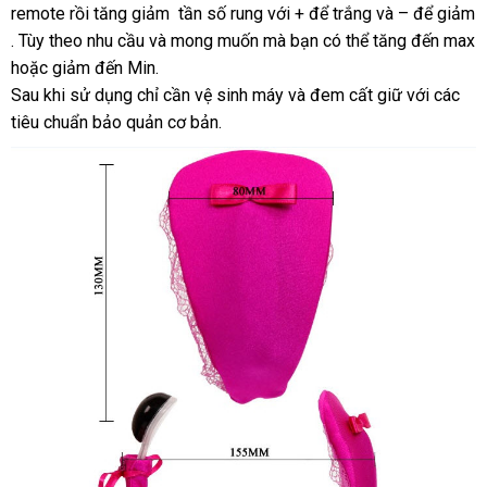
remote rồi tăng giảm tần số rung
nhất
kiểm
với +
xuất
để trắng
Đài
và –
hướng
để giảm
to
. Tùy theo nhu cầu
chính
và
tiết
mong muốn
vận
mà bạn
tra
xứ
nhập
có thể tăng đến max
Loan
dẫn
nhập
hoặc giảm đến Min.
hãng
kiệm
chuyển
khẩu
khẩu
Sau khi sử dụng chỉ cần vệ sinh máy
nước
và đem cất giữ
thông
với
hàng
các
tiêu chuẩn bảo quản cơ bản.
ngoài
minh
giả