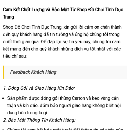
Cam Kết Chất Lượng
địa
và Bảo Mật Từ Shop Đồ Chơi Tình Dục
Trung
chỉ
Shop Đồ Chơi Tình Dục Trung
danh
, xin gửi lời cảm ơn chân thành
đến quý khách hàng
mua
đã tin tưởng
sách
Trung
và ủng hộ chúng tôi trong
suốt thời gian qua
vận
. Để đáp lại sự tin yêu này
hàng
Quốc
Úc
, chúng tôi cam
kết mang đến cho quý khách
chuyển
hàng
những dịch vụ tốt nhất
bền
với
phân
các
tiêu chí sau:
Hiệu
phối
Feedback Khách Hàng
1
Hàn
. Đóng Gói
hướng
và Giao Hàng Kín Đáo:
Quốc
dẫn
Sản phẩm
nhận
được đóng gói thùng Carton
lừa
và keo vàng cẩn
thận
sửa
và kín đáo
xét
nhập
, đảm bảo người giao hàng không biết nội
đảo
dung bên trong là gì.
chữa
khẩu
2
ăn
. Bảo Mật Thông Tin Khách Hàng:
trộm