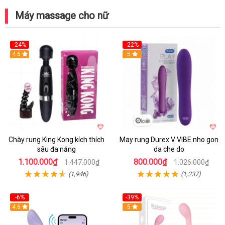
Máy massage cho nữ
-24%
-22%
4.6
Hot
5
Chày rung King Kong kích thích
May rung Durex V VIBE nho gon
sâu đa năng
da che do
1.100.000₫
800.000₫
1.447.000₫
1.026.000₫
(1,946)
(1,237)
-6%
-39%
4.6
Hot
5