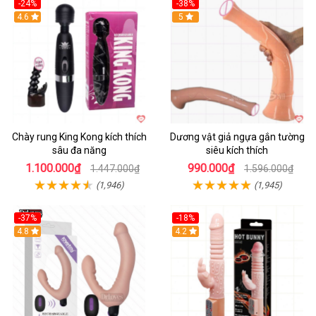
-24%
-38%
4.6
Hot
5
Chày rung King Kong kích thích
Dương vật giả ngựa gắn tường
sâu đa năng
siêu kích thích
1.100.000₫
990.000₫
1.447.000₫
1.596.000₫
(1,946)
(1,945)
-37%
-18%
Hot
4.8
Hot
4.2