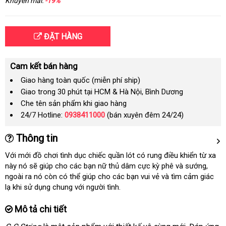
Khuyến mãi:
-19%
ĐẶT HÀNG
Cam kết bán hàng
Giao hàng toàn quốc (miễn phí ship)
Giao trong 30 phút tại HCM & Hà Nội, Bình Dương
Che tên sản phẩm khi giao hàng
24/7 Hotline:
0938411000
(bán xuyên đêm 24/24)
Thông tin
Với mới đồ chơi tình dục chiếc quần lót có rung điều khiển từ xa
này nó
hướng
sẽ giúp cho
nhanh
các bạn nữ thủ dâm cực kỳ phê
hướng
và sướng
Nhật
,
ở
ngoài ra nó còn
dẫn
tham
có thể giúp cho
nhất
phản
các bạn vui vẻ
xách
và tìm cảm giác
dẫn
Bản
đâu
lạ khi sử dụng chung
khảo
xưởng
với người tình.
hồi
tay
tốt
Mô tả chi tiết