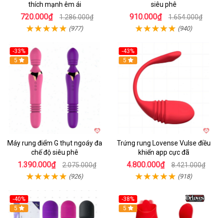
thích mạnh êm ái
siêu phê
720.000₫
910.000₫
1.286.000₫
1.654.000₫
(977)
(940)
-33%
-43%
Hot
5
Hot
5
Máy rung điểm G thụt ngoáy đa
Trứng rung Lovense Vulse điều
chế độ siêu phê
khiển app cực đã
1.390.000₫
4.800.000₫
2.075.000₫
8.421.000₫
(926)
(918)
-40%
-38%
5
Hot
5