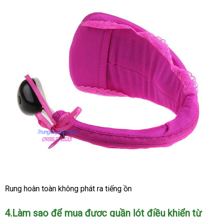
Rung hoàn toàn không phát ra tiếng ồn
4.Làm sao
Úc
để mua
nhận
được quần lót điều khiển từ