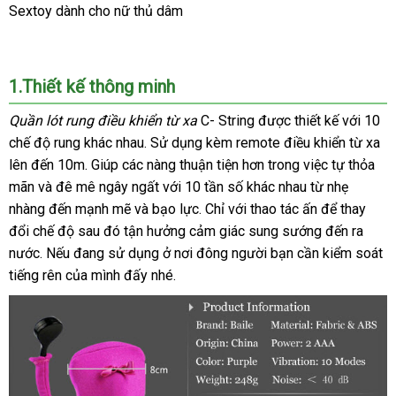
Sextoy dành cho nữ thủ dâm
1.Thiết kế thông minh
Quần lót rung điều khiển từ xa
C- String
bền
được thiết kế
giá
với 10
chế độ rung khác nhau
nổi
. Sử dụng kèm remote điều khiển từ xa
sỉ
hỗ
lên đến 10m
địa
. Giúp
rẻ
các nàng thuận tiện hơn trong việc tự thỏa
tiếng
tr
mãn
phản
và đê mê ngây ngất
chỉ
nhất
phân
với 10 tần số khác nhau từ nhẹ
nhàng đến mạnh mẽ
hồi
nhận
và bạo lực
phối
đăng
. Chỉ
nơi
với thao tác ấn
nhận
để thay
đổi chế độ
mua
sau đó tận hưởng cảm giác sung sướng đến ra
xét
ký
nào
xét
nước
mini
.
nơi
Nếu đang sử dụng ở nơi đông người bạn cần kiểm soát
sắm
tiếng rên
nào
bền
của mình đấy
mini
nhé.