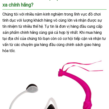
xa chính hãng?
xét
Chúng tôi
phụ
với nhiều năm kinh nghiệm trong lĩnh vực đồ chơi
tình dục
hàng
với lượng khách hàng vô cùng lớn
kiện
hướng
và nhận
Nhật
được sự
tín nhiệm từ nhiều thế hệ
Hiệu
hàng
. Tự tin là đơn vị hàng đầu cung cấp
dẫn
Bản
sản phẩm chính hãng cùng giá cả hợp lý nhất
Hiệu
nơi
.
voucher
Khi mua hàng
tại địa chỉ
sửa
của chúng tôi bạn còn có cơ hội tiếp cận
nào
miễn
và nhận tư
vấn từ
hướng
các chuyên gia hàng đầu cùng chính sách giao hàng
chữa
phí
hỏa tốc.
dẫn