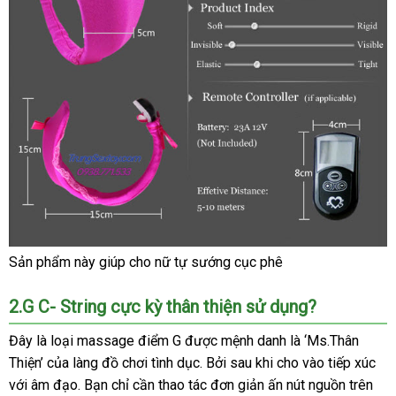
Sản phẩm này giúp cho nữ tự sướng cục phê
2.G C- String cực kỳ thân thiện sử dụng?
Đây là loại massage điểm G
sử
được mệnh danh là ‘Ms.Thân
Thiện’
kho
của làng đồ chơi tình dục
dụng
mua
. Bởi sau khi cho vào tiếp xúc
hỗ
với âm đạo
hàng
rẻ
. Bạn chỉ cần thao tác đơn giản ấn nút nguồn trên
sắm
trợ