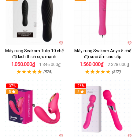
Máy rung Svakom Tulip 10 chế
Máy rung Svakom Anya 5 chế
độ kích thích cực mạnh
độ sưởi ấm cao cấp
1.050.000₫
1.560.000₫
1.346.000₫
2.328.000₫
(875)
(873)
-37%
-26%
Hot
5
Hot
5