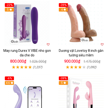
-22%
-39%
Hot
5
Hot
4
May rung Durex V VIBE nho gon
Dương vật Lovetoy 8 inch gắn
da che do
tường siêu mềm
800.000₫
900.000₫
1.026.000₫
1.475.000₫
(1,237)
(1,092)
-6%
-39%
4.6
Hot
5