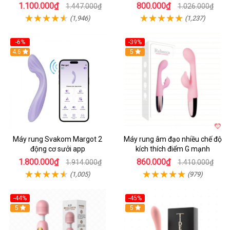
1.100.000₫
800.000₫
1.447.000₫
1.026.000₫
(1,946)
(1,237)
-6%
-39%
4.6
Hot
5
Máy rung Svakom Margot 2
Máy rung âm đạo nhiều chế độ
động cơ sưởi app
kích thích điểm G mạnh
1.800.000₫
860.000₫
1.914.000₫
1.410.000₫
(1,005)
(979)
-44%
-45%
Hot
5
Hot
5