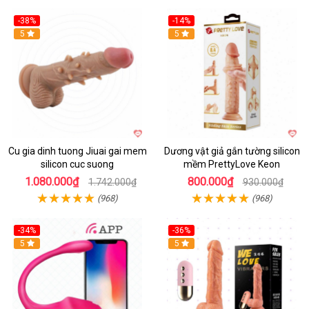
-38%
-14%
5
5
Cu gia dinh tuong Jiuai gai mem
Dương vật giả gắn tường silicon
silicon cuc suong
mềm PrettyLove Keon
1.080.000₫
800.000₫
1.742.000₫
930.000₫
(968)
(968)
-34%
-36%
5
5