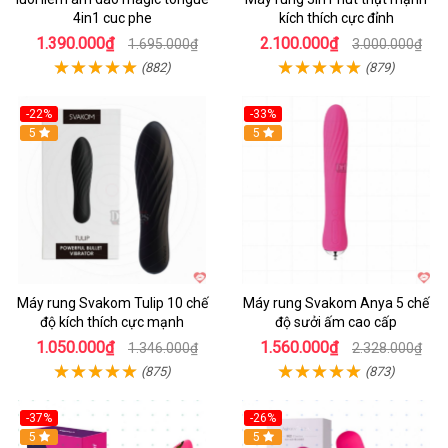
4in1 cuc phe
kích thích cực đỉnh
1.390.000₫
2.100.000₫
1.695.000₫
3.000.000₫
(882)
(879)
-22%
-33%
Hot
5
Hot
5
Máy rung Svakom Tulip 10 chế
Máy rung Svakom Anya 5 chế
độ kích thích cực mạnh
độ sưởi ấm cao cấp
1.050.000₫
1.560.000₫
1.346.000₫
2.328.000₫
(875)
(873)
-37%
-26%
Hot
5
Hot
5