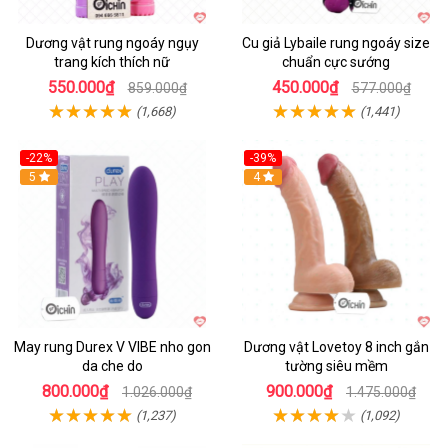
Dương vật rung ngoáy ngụy
Cu giả Lybaile rung ngoáy size
trang kích thích nữ
chuẩn cực sướng
550.000₫
450.000₫
859.000₫
577.000₫
(1,668)
(1,441)
-22%
-39%
Hot
5
Hot
4
May rung Durex V VIBE nho gon
Dương vật Lovetoy 8 inch gắn
da che do
tường siêu mềm
800.000₫
900.000₫
1.026.000₫
1.475.000₫
(1,237)
(1,092)