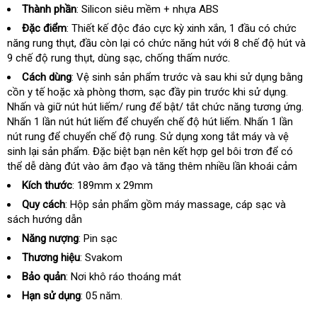
nên
Thành phần
: Silicon siêu mềm + nhựa ABS
mua
Đặc điểm
: Thiết kế độc đáo cực kỳ xinh xắn
ở
, 1 đầu có chức
năng rung thụt
quà
, đầu còn lại có chức năng hút
bền
với 8 chế độ hút và
đâu
9 chế độ rung thụt
tặng
quà
, dùng sạc
lấy
, chống thấm nước.
tốt
tặng
hàng
Cách dùng
: Vệ sinh sản phẩm trước và sau khi sử dụng bằng
cồn y tế
đại
hoặc xà phòng thơm
giá
, sạc đầy pin trước khi sử dụng
tiết
.
Nhấn và giữ nút hút liếm/ rung
lý
rẻ
đánh
để bật/ tắt chức năng tương ứng
kiệm
ph
.
Nhấn 1 lần nút hút liếm
thế
để chuyển chế độ hút liếm
giá
tự
. Nhấn 1 lần
kiệ
nút rung
vệ
để chuyển chế độ rung
giới
bền
. Sử dụng xong tắt máy và vệ
động
sinh lại sản phẩm
sinh
dịch
.
đặt
Đặc biệt bạn nên kết hợp gel bôi trơn
siêu
để có
thể dễ dàng đút vào âm đạo và tăng thêm nhiều lần khoái cảm
vụ
mua
thị
Kích thước
: 189mm x 29mm
Quy cách
: Hộp sản phẩm gồm máy massage
đặt
, cáp sạc và
sách hướng dẫn
hàng
Năng nượng
: Pin sạc
Thương hiệu
: Svakom
Bảo quản
: Nơi khô ráo thoáng mát
Hạn sử dụng
: 05 năm.