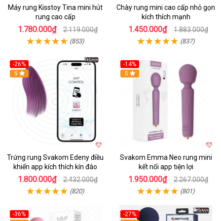
Máy rung Kisstoy Tina mini hút
Chày rung mini cao cấp nhỏ gọn
rung cao cấp
kích thích mạnh
1.780.000₫
1.450.000₫
2.119.000₫
1.883.000₫
(853)
(837)
-26%
-14%
Hot
5
Hot
5
Trứng rung Svakom Edeny điều
Svakom Emma Neo rung mini
khiển app kích thích kín đáo
kết nối app tiện lợi
1.800.000₫
1.950.000₫
2.432.000₫
2.267.000₫
(820)
(801)
-36%
-27%