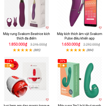
Máy rung Svakom Beatrice kích
Máy kích thích âm vật Svakom
thích đa điểm
Pulse điều khiển app
1.850.000₫
1.650.000₫
3.246.000₫
2.292.000₫
(885)
(884)
-18%
-30%
Hot
5
Hot
5
luoi liem am dao magic tongue
Máy rung 3in1 hút thụt mạnh