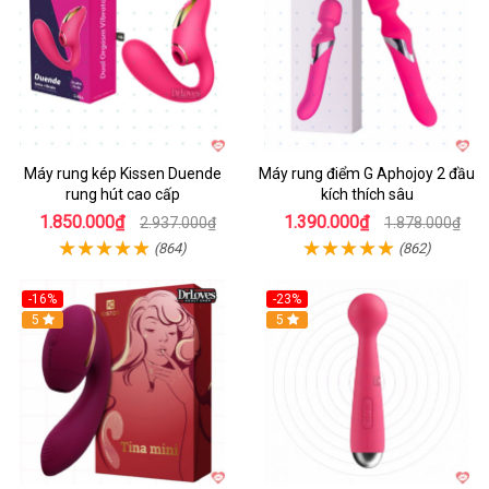
Máy rung kép Kissen Duende
Máy rung điểm G Aphojoy 2 đầu
rung hút cao cấp
kích thích sâu
1.850.000₫
1.390.000₫
2.937.000₫
1.878.000₫
(864)
(862)
-16%
-23%
Hot
5
Hot
5