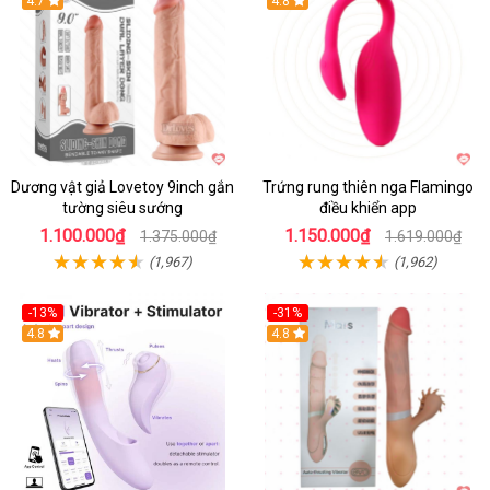
Hot
4.7
Hot
4.8
Dương vật giả Lovetoy 9inch gắn
Trứng rung thiên nga Flamingo
tường siêu sướng
điều khiển app
1.100.000₫
1.150.000₫
1.375.000₫
1.619.000₫
(1,967)
(1,962)
-13%
-31%
4.8
4.8