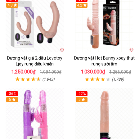
Hot
4.8
Hot
4.2
Dương vật giả 2 đầu Lovetoy
Dương vật Hot Bunny xoay thụt
Ljoy rung điều khiển
rung sưởi ấm
1.250.000₫
1.030.000₫
1.984.000₫
1.256.000₫
(1,943)
(1,789)
-36%
-22%
Hot
5
Hot
5