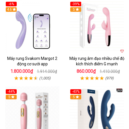
-6%
-39%
4.6
Hot
5
Máy rung Svakom Margot 2
Máy rung âm đạo nhiều chế độ
động cơ sưởi app
kích thích điểm G mạnh
1.800.000₫
860.000₫
1.914.000₫
1.410.000₫
(1,005)
(979)
-44%
-43%
Hot
5
Hot
5