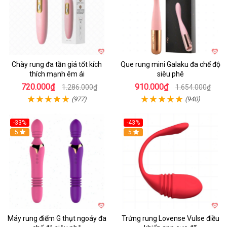
Chày rung đa tần giá tốt kích
Que rung mini Galaku đa chế độ
thích mạnh êm ái
siêu phê
720.000₫
910.000₫
1.286.000₫
1.654.000₫
(977)
(940)
-33%
-43%
Hot
5
Hot
5
Máy rung điểm G thụt ngoáy đa
Trứng rung Lovense Vulse điều