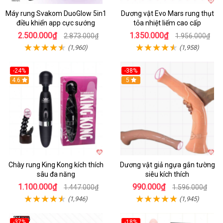
Máy rung Svakom DuoGlow 5in1
Dương vật Evo Mars rung thụt
điều khiển app cực sướng
tỏa nhiệt liếm cao cấp
2.500.000₫
1.350.000₫
2.873.000₫
1.956.000₫
(1,960)
(1,958)
-24%
-38%
4.6
Hot
5
Chày rung King Kong kích thích
Dương vật giả ngựa gắn tường
sâu đa năng
siêu kích thích
1.100.000₫
990.000₫
1.447.000₫
1.596.000₫
(1,946)
(1,945)
-37%
-18%