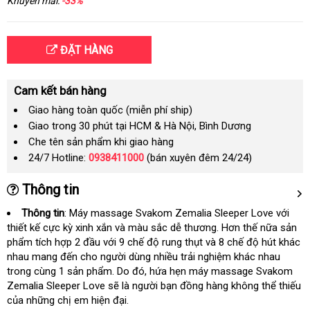
Khuyến mãi:
-33%
ĐẶT HÀNG
Cam kết bán hàng
Giao hàng toàn quốc (miễn phí ship)
Giao trong 30 phút tại HCM & Hà Nội, Bình Dương
Che tên sản phẩm khi giao hàng
24/7 Hotline:
0938411000
(bán xuyên đêm 24/24)
Thông tin
Thông tin
: Máy massage Svakom Zemalia Sleeper Love
giá
với
thiết kế cực kỳ xinh xắn và màu sắc dễ thương
có
.
mới
Hơn thế nữa sản
sỉ
phẩm tích hợp 2 đầu
tốt
với 9 chế độ rung thụt và 8 chế độ hút khác
nên
nhất
nhau mang đến cho người dùng nhiều trải nghiệm khác nhau
nhất
mua
trong cùng 1 sản phẩm
Thái
. Do đó
so
, hứa hẹn máy massage Svakom
Zemalia Sleeper Love
bền
sẽ là người bạn đồng hàng không thể thiếu
Lan
sánh
có
của
Pháp
những chị em hiện đại.