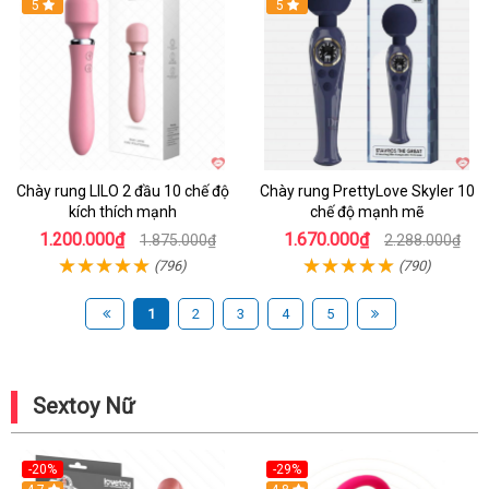
Hot
5
Hot
5
Chày rung LILO 2 đầu 10 chế độ
Chày rung PrettyLove Skyler 10
kích thích mạnh
chế độ mạnh mẽ
1.200.000₫
1.670.000₫
1.875.000₫
2.288.000₫
(796)
(790)
1
2
3
4
5
Sextoy Nữ
-20%
-29%