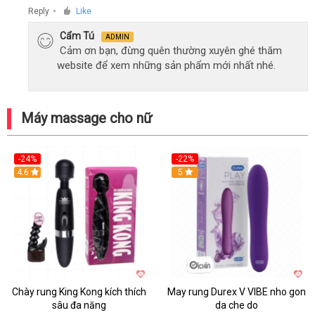
Reply
Like
●
Cẩm Tú
ADMIN
Cảm ơn bạn, đừng quên thường xuyên ghé thăm
website để xem những sản phẩm mới nhất nhé.
Máy massage cho nữ
-24%
-22%
4.6
Hot
5
Chày rung King Kong kích thích
May rung Durex V VIBE nho gon
sâu đa năng
da che do