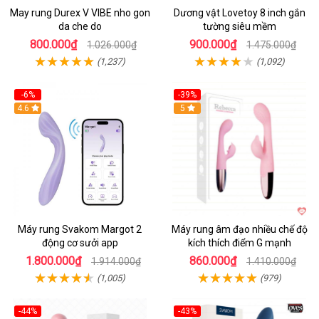
May rung Durex V VIBE nho gon
Dương vật Lovetoy 8 inch gắn
da che do
tường siêu mềm
800.000₫
900.000₫
1.026.000₫
1.475.000₫
(1,237)
(1,092)
-6%
-39%
4.6
Hot
5
Máy rung Svakom Margot 2
Máy rung âm đạo nhiều chế độ
động cơ sưởi app
kích thích điểm G mạnh
1.800.000₫
860.000₫
1.914.000₫
1.410.000₫
(1,005)
(979)
-44%
-43%