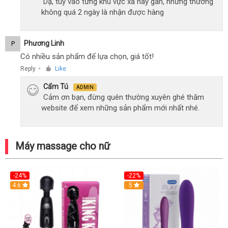
Dạ, tùy vào từng khu vực xa hay gần, nhưng thường
không quá 2 ngày là nhận được hàng
Phương Linh
P
Có nhiều sản phẩm để lựa chọn, giá tốt!
Reply
Like
●
Cẩm Tú
ADMIN
Cảm ơn bạn, đừng quên thường xuyên ghé thăm
website để xem những sản phẩm mới nhất nhé.
Máy massage cho nữ
-24%
-22%
4.6
Hot
5