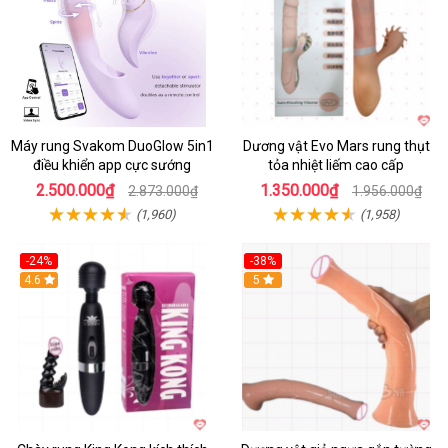
Máy rung Svakom DuoGlow 5in1
Dương vật Evo Mars rung thụt
điều khiển app cực sướng
tỏa nhiệt liếm cao cấp
2.500.000₫
1.350.000₫
2.873.000₫
1.956.000₫
(1,960)
(1,958)
-24%
-38%
4.6
Hot
5