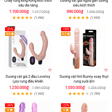
Chày rung King Kong kích thích
Dương vật giả ngựa gắn tường
sâu đa năng
siêu kích thích
1.100.000₫
990.000₫
1.447.000₫
1.596.000₫
(1,946)
(1,945)
-37%
-18%
Hot
4.8
Hot
4.2
Dương vật giả 2 đầu Lovetoy
Dương vật Hot Bunny xoay thụt
Ljoy rung điều khiển
rung sưởi ấm
1.250.000₫
1.030.000₫
1.984.000₫
1.256.000₫
(1,943)
(1,789)
-36%
-22%
Hot
5
Hot
5