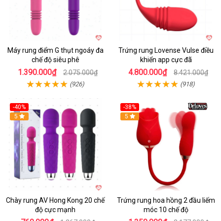
Máy rung điểm G thụt ngoáy đa
Trứng rung Lovense Vulse điều
chế độ siêu phê
khiển app cực đã
1.390.000₫
4.800.000₫
2.075.000₫
8.421.000₫
(926)
(918)
-40%
-38%
5
Hot
5
Chày rung AV Hong Kong 20 chế
Trứng rung hoa hồng 2 đầu liếm
độ cực mạnh
móc 10 chế độ