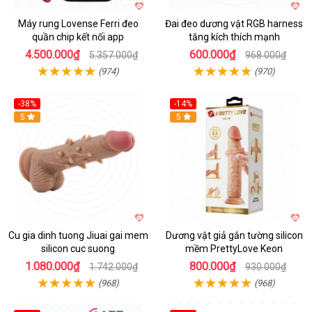
Máy rung Lovense Ferri đeo
Đai đeo dương vật RGB harness
quần chip kết nối app
tăng kích thích mạnh
4.500.000₫
600.000₫
5.357.000₫
968.000₫
(974)
(970)
-38%
-14%
5
5
Cu gia dinh tuong Jiuai gai mem
Dương vật giả gắn tường silicon
silicon cuc suong
mềm PrettyLove Keon
1.080.000₫
800.000₫
1.742.000₫
930.000₫
(968)
(968)