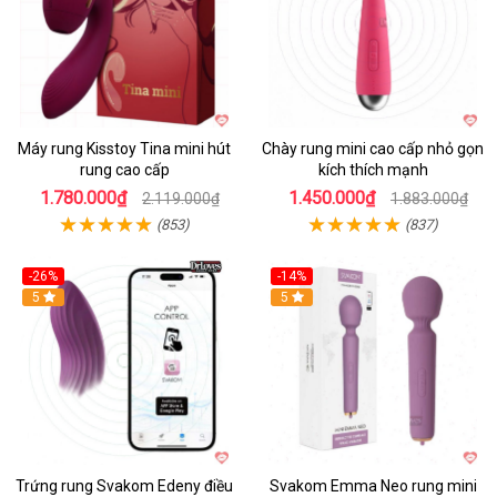
Máy rung Kisstoy Tina mini hút
Chày rung mini cao cấp nhỏ gọn
rung cao cấp
kích thích mạnh
1.780.000₫
1.450.000₫
2.119.000₫
1.883.000₫
(853)
(837)
-26%
-14%
Hot
5
Hot
5
Trứng rung Svakom Edeny điều
Svakom Emma Neo rung mini