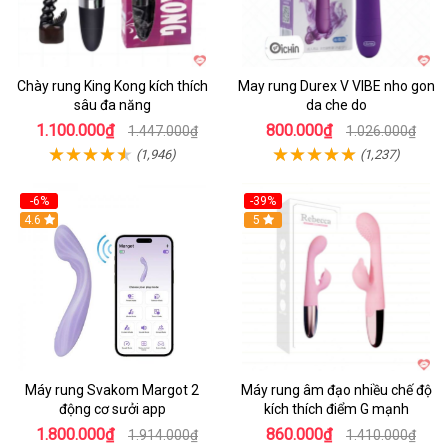
Chày rung King Kong kích thích
May rung Durex V VIBE nho gon
sâu đa năng
da che do
1.100.000₫
800.000₫
1.447.000₫
1.026.000₫
(1,946)
(1,237)
-6%
-39%
4.6
Hot
5
Máy rung Svakom Margot 2
Máy rung âm đạo nhiều chế độ
động cơ sưởi app
kích thích điểm G mạnh
1.800.000₫
860.000₫
1.914.000₫
1.410.000₫