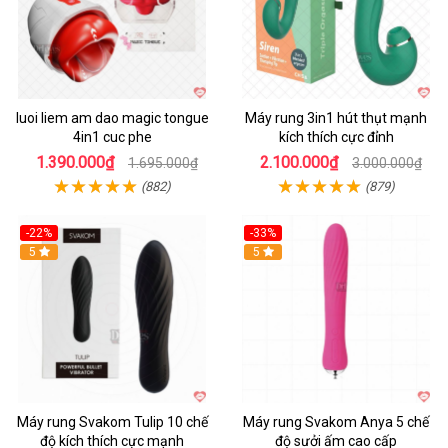
luoi liem am dao magic tongue
Máy rung 3in1 hút thụt mạnh
4in1 cuc phe
kích thích cực đỉnh
1.390.000₫
2.100.000₫
1.695.000₫
3.000.000₫
(882)
(879)
-22%
-33%
Hot
5
Hot
5
Máy rung Svakom Tulip 10 chế
Máy rung Svakom Anya 5 chế
độ kích thích cực mạnh
độ sưởi ấm cao cấp