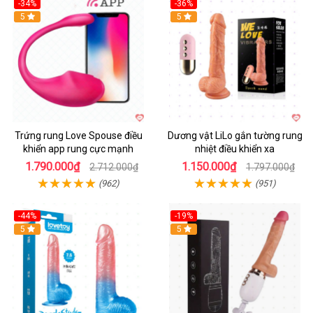
-34%
-36%
5
5
Trứng rung Love Spouse điều
Dương vật LiLo gắn tường rung
khiển app rung cực mạnh
nhiệt điều khiển xa
1.790.000₫
1.150.000₫
2.712.000₫
1.797.000₫
(962)
(951)
-44%
-19%
Hot
5
Hot
5