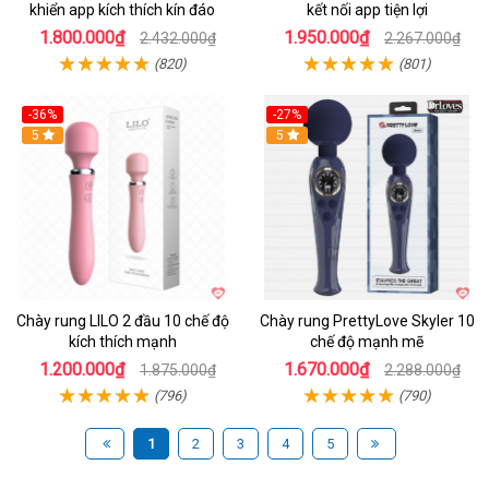
khiển app kích thích kín đáo
kết nối app tiện lợi
1.800.000₫
1.950.000₫
2.432.000₫
2.267.000₫
(820)
(801)
-36%
-27%
Hot
5
Hot
5
Chày rung LILO 2 đầu 10 chế độ
Chày rung PrettyLove Skyler 10
kích thích mạnh
chế độ mạnh mẽ
1.200.000₫
1.670.000₫
1.875.000₫
2.288.000₫
(796)
(790)
1
2
3
4
5