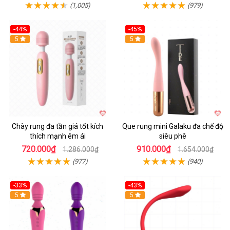
(1,005)
(979)
-44%
-45%
Hot
5
Hot
5
Chày rung đa tần giá tốt kích
Que rung mini Galaku đa chế độ
thích mạnh êm ái
siêu phê
720.000₫
910.000₫
1.286.000₫
1.654.000₫
(977)
(940)
-33%
-43%
Hot
5
Hot
5