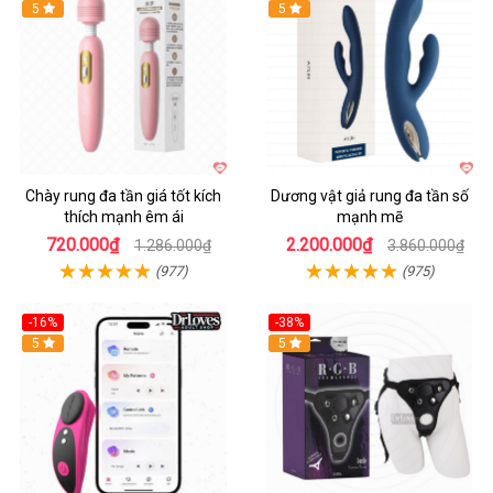
Hot
5
Hot
5
Chày rung đa tần giá tốt kích
Dương vật giả rung đa tần số
thích mạnh êm ái
mạnh mẽ
720.000₫
2.200.000₫
1.286.000₫
3.860.000₫
(977)
(975)
-16%
-38%
Hot
5
Hot
5