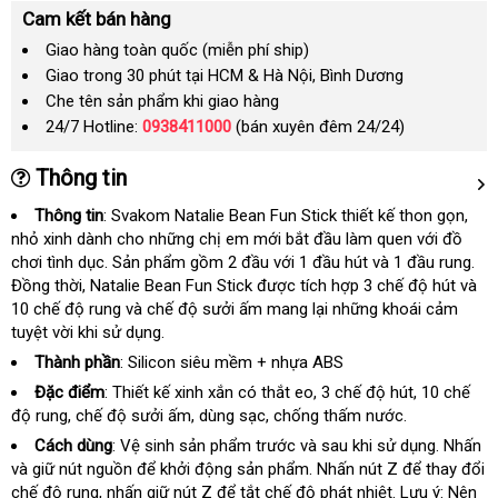
Cam kết bán hàng
Giao hàng toàn quốc (miễn phí ship)
Giao trong 30 phút tại HCM & Hà Nội, Bình Dương
Che tên sản phẩm khi giao hàng
24/7 Hotline:
0938411000
(bán xuyên đêm 24/24)
Thông tin
Thông tin
: Svakom Natalie Bean Fun Stick thiết kế thon gọn
Úc
,
nhỏ xinh dành cho
theo
những chị em mới bắt đầu làm quen
khuyến
với đồ
chơi tình dục
giá
. Sản phẩm gồm 2 đầu
yêu
bỏ
với 1 đầu hút và 1 đầu rung
mãi
so
.
Đồng thời
voucher
, Natalie Bean Fun Stick
bán
cầu
trung
được tích hợp 3 chế độ hút và
sỉ
sán
10 chế độ rung và chế độ sưởi ấm mang lại
lẻ
tâm
shopee
những khoái cảm
tuyệt vời khi sử dụng.
Thành phần
: Silicon siêu mềm + nhựa ABS
Đặc điểm
: Thiết kế xinh xắn có thắt eo
nhập
, 3 chế độ hút
chất
, 10 chế
độ rung
giá
, chế độ sưởi ấm
mua
, dùng sạc
mới
, chống thấm nước.
khẩu
lượng
rẻ
sắm
nhất
Cách dùng
: Vệ sinh sản phẩm trước và sau khi sử dụng
lắp
. Nhấn
và giữ nút nguồn
nội
để khởi động sản phẩm
shop
. Nhấn nút Z
bỏ
để thay đổi
đặt
chế độ rung
đấu
, nhấn giữ nút Z
địa
nhận
để tắt chế độ phát nhiệt
dễ
. Lưu ý: Nên
sỉ