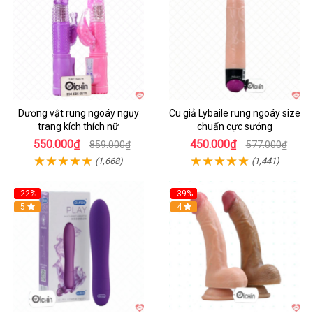
Dương vật rung ngoáy ngụy
Cu giả Lybaile rung ngoáy size
trang kích thích nữ
chuẩn cực sướng
550.000₫
450.000₫
859.000₫
577.000₫
(1,668)
(1,441)
-22%
-39%
Hot
5
Hot
4