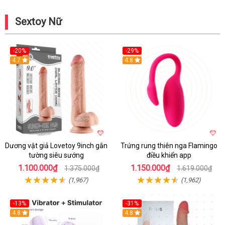
Sextoy Nữ
-20%
-29%
Hot
4.7
Hot
4.8
Dương vật giả Lovetoy 9inch gắn
Trứng rung thiên nga Flamingo
tường siêu sướng
điều khiển app
1.100.000₫
1.150.000₫
1.375.000₫
1.619.000₫
(1,967)
(1,962)
-13%
-31%
4.8
4.8