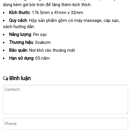
dùng kèm gel bôi trơn
giá
Úc
để tăng thêm kích thích.
hàng
dàng
Kích thước
: 176.5mm x 41mm x 32mm
Quy cách
: Hộp sản phẩm gồm có máy massage
thanh
, cáp sạc
chất
,
sách hướng dẫn.
lý
lượng
Năng lượng
: Pin sạc
Thương hiệu
: Svakom
Bảo quản
: Nơi khô ráo thoáng mát
Hạn sử dụng
: 05 năm
Bình luận