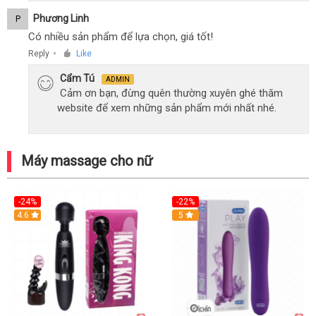
Phương Linh
P
Có nhiều sản phẩm để lựa chọn, giá tốt!
Reply
Like
●
Cẩm Tú
ADMIN
Cảm ơn bạn, đừng quên thường xuyên ghé thăm
website để xem những sản phẩm mới nhất nhé.
Máy massage cho nữ
-24%
-22%
4.6
Hot
5