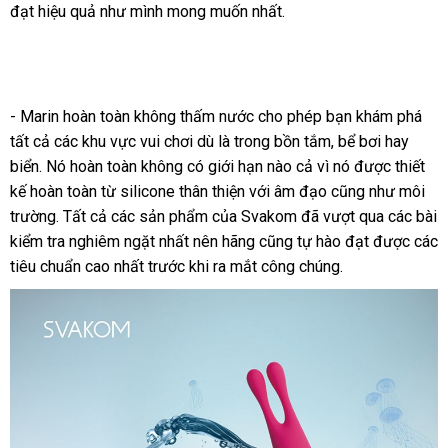
đạt hiệu quả như mình
khẩu
toàn
giá
mong muốn nhất.
khẩu
ngoài
rẻ
- Marin hoàn toàn không thấm nước cho phép bạn khám phá
có
tất cả
giảm
các khu vực vui chơi
Pháp
dù là trong bồn tắm
online
, bể bơi hay
nên
biển
vệ
. Nó hoàn toàn không có giới hạn nào cả vì nó
giá
dễ
được thiết
chọ
kế hoàn toàn từ silicone thân thiện
sinh
xách
với âm đạo
nhập
cũng như môi
dàng
trường
dịch
. Tất cả
sửa
các sản phẩm
đẹp
của Svakom
tay
thương
đã vượt qua
khẩu
nhanh
các bài
kiểm tra nghiêm ngặt nhất nên hãng
vụ
chữa
kho
cũng tự hào đạt
hiệu
thống
được
nhất
có
các
tiêu chuẩn cao nhất trước khi ra mắt công chúng.
hàng
kê
nên
mua