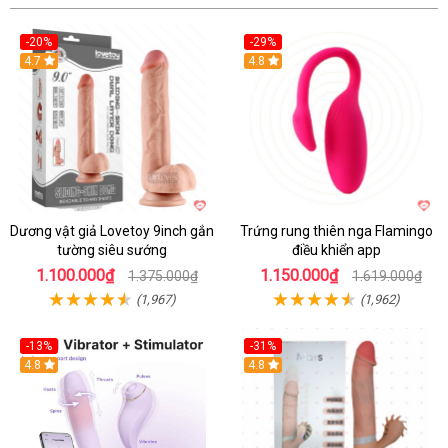
-20%
-29%
Hot
4.7
Hot
4.8
Dương vật giả Lovetoy 9inch gắn
Trứng rung thiên nga Flamingo
tường siêu sướng
điều khiển app
1.100.000₫
1.150.000₫
1.375.000₫
1.619.000₫
(1,967)
(1,962)
-13%
-31%
4.8
4.8