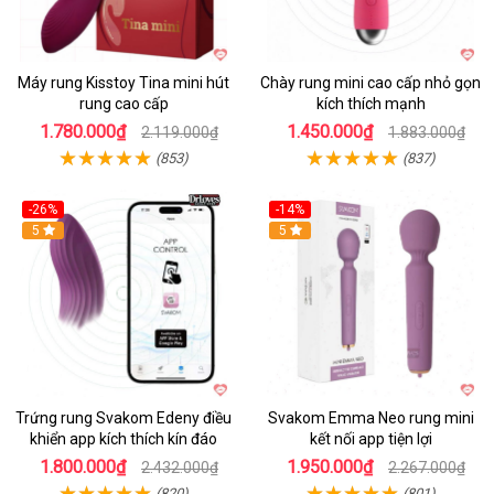
Máy rung Kisstoy Tina mini hút
Chày rung mini cao cấp nhỏ gọn
rung cao cấp
kích thích mạnh
1.780.000₫
1.450.000₫
2.119.000₫
1.883.000₫
(853)
(837)
-26%
-14%
Hot
5
Hot
5
Trứng rung Svakom Edeny điều
Svakom Emma Neo rung mini
khiển app kích thích kín đáo
kết nối app tiện lợi
1.800.000₫
1.950.000₫
2.432.000₫
2.267.000₫
(820)
(801)