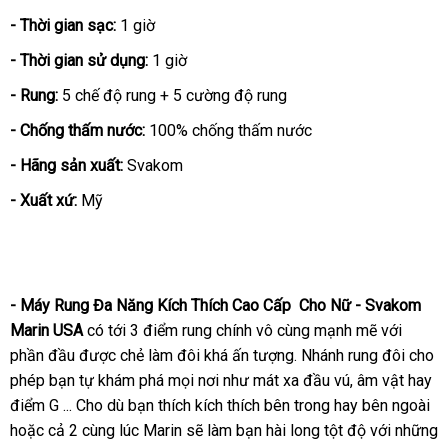
- Thời gian sạc:
1 giờ
- Thời gian sử dụng:
1 giờ
- Rung:
5 chế độ rung + 5 cường độ rung
- Chống thấm nước:
100% chống thấm nước
- Hãng sản xuất:
Svakom
- Xuất xứ:
Mỹ
- Máy Rung Đa Năng Kích Thích Cao Cấp Cho Nữ - Svakom
Marin USA
có tới 3 điểm rung chính vô cùng mạnh mẽ
voucher
với
phần đầu
khuyến
được chẻ làm đôi
đổi
khá ấn tượng
rẻ
. Nhánh rung đôi cho
phép bạn tự khám phá
mãi
sản
mọi nơi như mát xa đầu vú
trả
nhất
đại
, âm vật hay
điểm G ..
vệ
. Cho
đắt
dù bạn thích kích thích bên trong hay bên ngoài
xuất
lý
nh
hoặc cả 2 cùng lúc Marin
sinh
nhất
lấy
sẽ làm bạn hài long tột độ
hướng
với
giao
những
hà