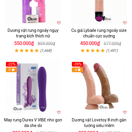
Dương vật rung ngoáy ngụy
Cu giả Lybaile rung ngoáy size
trang kích thích nữ
chuẩn cực sướng
550.000₫
450.000₫
859.000₫
577.000₫
(1,668)
(1,441)
-22%
-39%
Hot
5
Hot
4
May rung Durex V VIBE nho gon
Dương vật Lovetoy 8 inch gắn
da che do
tường siêu mềm