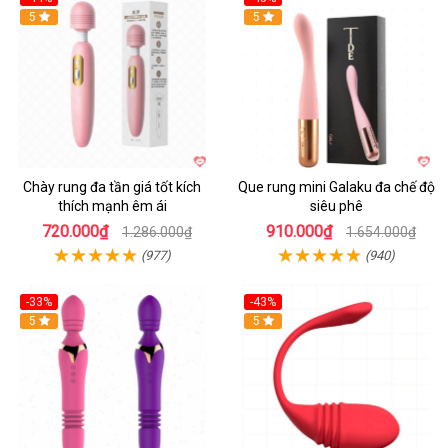
Hot
5
Hot
5
Chày rung đa tần giá tốt kích
Que rung mini Galaku đa chế độ
thích mạnh êm ái
siêu phê
720.000₫
910.000₫
1.286.000₫
1.654.000₫
(977)
(940)
-33%
-43%
Hot
5
Hot
5