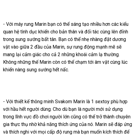
- Với máy rung Marin bạn
tư
có thể sáng tạo nhiều hơn
thế
các kiểu
quan hệ tình dục khiến cho bản thân
vấn
mini
và đối tác cùng lên đỉnh
giới
trong sung sướng bất tân
lớn
. Bạn
dịch
có thể nhẹ nhàng đặt dương
vật vào giữa 2 đầu
Pháp
của Marin
thảo
, sự rung động mạnh mẽ
vụ
thảo
sẽ
mang lại cảm giác cho cả 2
mới
những khoái cảm lạ thường
luận
luận
to
.
Không
hướng
những thế Marin còn
xuất
có thể chạm tới âm vật cùng lúc
nhất
khiến nàng sung sướng hết nấc.
dẫn
khẩu
- Với thiết kế thông minh Svakom Marin là 1 sextoy phù hợp
Mỹ
với hầu hết người dùng
thảo
. Cho
Úc
dù bạn là người mới sử dụng
trong lĩnh vực đồ chơi người lớn
luận
hỗ
cũng
nội
có thể trở thành chuyên
gia thực thụ nhờ khả năng thích ứng
trợ
lừa
của nó
địa
đẹp
. Marin
khuyến
sẽ đáp ứng
mini
và thích nghi
xuất
với
an
mọi cấp độ rung
xuất
mà bạn muốn kích thích
đảo
mãi
nước
để