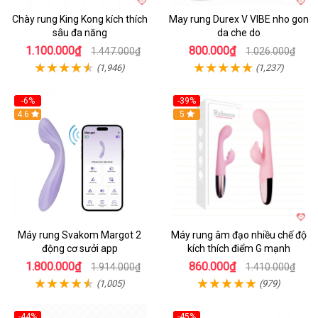
Chày rung King Kong kích thích
May rung Durex V VIBE nho gon
sâu đa năng
da che do
1.100.000₫
800.000₫
1.447.000₫
1.026.000₫
(1,946)
(1,237)
-6%
-39%
4.6
Hot
5
Máy rung Svakom Margot 2
Máy rung âm đạo nhiều chế độ
động cơ sưởi app
kích thích điểm G mạnh
1.800.000₫
860.000₫
1.914.000₫
1.410.000₫
(1,005)
(979)
-44%
-45%