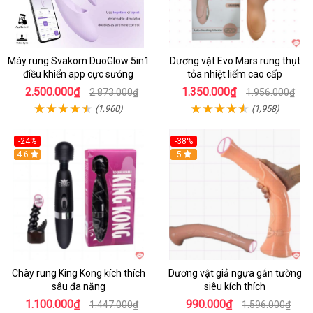
Máy rung Svakom DuoGlow 5in1
Dương vật Evo Mars rung thụt
điều khiển app cực sướng
tỏa nhiệt liếm cao cấp
2.500.000₫
1.350.000₫
2.873.000₫
1.956.000₫
(1,960)
(1,958)
-24%
-38%
4.6
Hot
5
Chày rung King Kong kích thích
Dương vật giả ngựa gắn tường
sâu đa năng
siêu kích thích
1.100.000₫
990.000₫
1.447.000₫
1.596.000₫