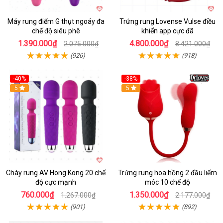
Máy rung điểm G thụt ngoáy đa
Trứng rung Lovense Vulse điều
chế độ siêu phê
khiển app cực đã
1.390.000₫
4.800.000₫
2.075.000₫
8.421.000₫
(926)
(918)
-40%
-38%
5
Hot
5
Chày rung AV Hong Kong 20 chế
Trứng rung hoa hồng 2 đầu liếm
độ cực mạnh
móc 10 chế độ
760.000₫
1.350.000₫
1.267.000₫
2.177.000₫
(901)
(892)