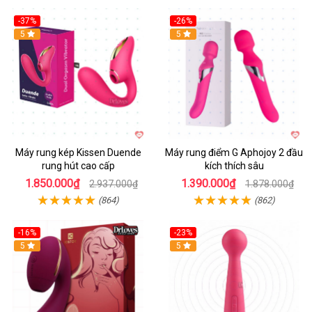
-37%
-26%
Hot
5
Hot
5
Máy rung kép Kissen Duende
Máy rung điểm G Aphojoy 2 đầu
rung hút cao cấp
kích thích sâu
1.850.000₫
1.390.000₫
2.937.000₫
1.878.000₫
(864)
(862)
-16%
-23%
Hot
5
Hot
5