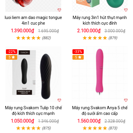
luoi liem am dao magic tongue
Máy rung 3in1 hút thụt mạnh
4in1 cuc phe
kích thích cực đỉnh
1.390.000₫
2.100.000₫
1.695.000₫
3.000.000₫
(882)
(879)
-22%
-33%
Hot
5
Hot
5
Máy rung Svakom Tulip 10 chế
Máy rung Svakom Anya 5 chế
độ kích thích cực mạnh
độ sưởi ấm cao cấp
1.050.000₫
1.560.000₫
1.346.000₫
2.328.000₫
(875)
(873)