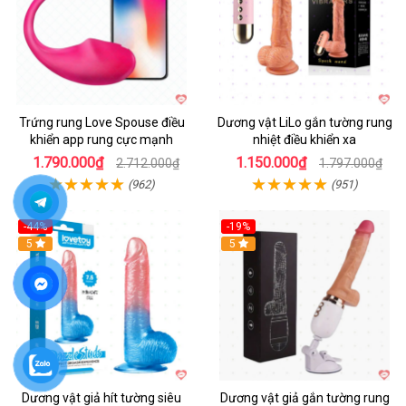
Trứng rung Love Spouse điều
Dương vật LiLo gắn tường rung
khiển app rung cực mạnh
nhiệt điều khiển xa
1.790.000₫
1.150.000₫
2.712.000₫
1.797.000₫
(962)
(951)
-44%
-19%
Hot
5
Hot
5
Dương vật giả hít tường siêu
Dương vật giả gắn tường rung