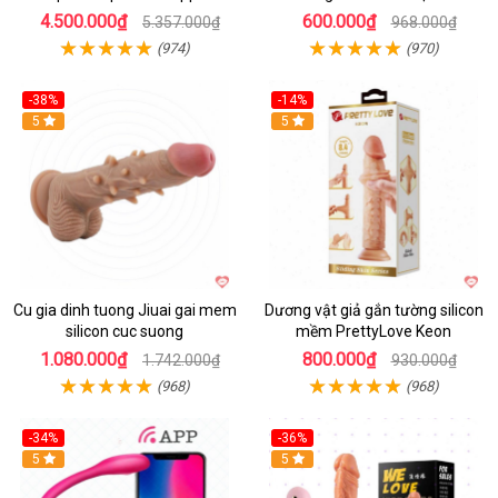
4.500.000₫
600.000₫
5.357.000₫
968.000₫
(974)
(970)
-38%
-14%
5
5
Cu gia dinh tuong Jiuai gai mem
Dương vật giả gắn tường silicon
silicon cuc suong
mềm PrettyLove Keon
1.080.000₫
800.000₫
1.742.000₫
930.000₫
(968)
(968)
-34%
-36%
5
5