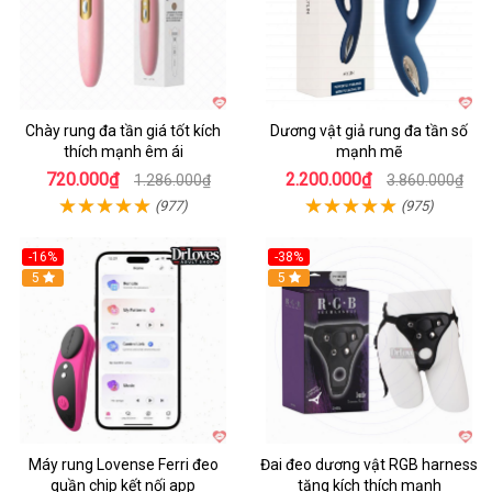
Chày rung đa tần giá tốt kích
Dương vật giả rung đa tần số
thích mạnh êm ái
mạnh mẽ
720.000₫
2.200.000₫
1.286.000₫
3.860.000₫
(977)
(975)
-16%
-38%
Hot
5
Hot
5
Máy rung Lovense Ferri đeo
Đai đeo dương vật RGB harness
quần chip kết nối app
tăng kích thích mạnh