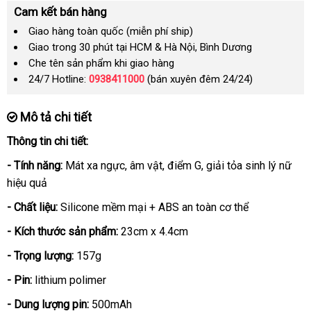
Cam kết bán hàng
Giao hàng toàn quốc (miễn phí ship)
Giao trong 30 phút tại HCM & Hà Nội, Bình Dương
Che tên sản phẩm khi giao hàng
24/7 Hotline:
0938411000
(bán xuyên đêm 24/24)
Mô tả chi tiết
Thông tin chi tiết:
- Tính năng:
Mát xa ngực
khách
, âm vật
địa
, điểm G
nước
, giải tỏa sinh lý nữ
hiệu quả
hàng
chỉ
ngoài
- Chất liệu:
Silicone mềm mại + ABS an toàn cơ thể
- Kích thước sản phẩm:
23cm x 4.4cm
- Trọng lượng:
157g
- Pin:
lithium polimer
- Dung lượng pin:
500mAh