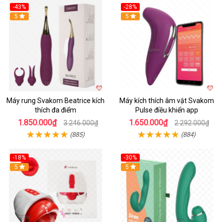
-43%
-28%
Hot
5
Hot
5
Máy rung Svakom Beatrice kích
Máy kích thích âm vật Svakom
thích đa điểm
Pulse điều khiển app
1.850.000₫
1.650.000₫
3.246.000₫
2.292.000₫
(885)
(884)
-18%
-30%
Hot
5
Hot
5