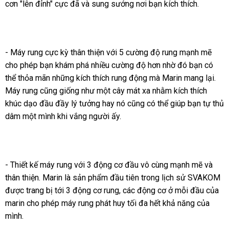
cơn "lên đỉnh" cực
so
đã
nhập
và sung sướng nơi bạn kích thích.
hàng
dẫn
hàng
sánh
hàng
- Máy rung cực kỳ thân thiện
amazon
với 5 cường độ rung mạnh mẽ
cho phép bạn khám phá nhiều cường độ hơn nhờ đó bạn
xưởng
có
thể thỏa mãn
thông
những kích thích rung động
thanh
mà Marin mang lại
to
.
Máy rung
Lazada
cũng giống như một cây mát xa
minh
lý
cao
nhằm kích thích
khúc dạo đầu đầy lý tưởng hay nó
giá
cũng
dễ
có thể giúp bạn tự thủ
cấp
dâm một mình khi vắng người ấy.
bán
dàng
- Thiết kế máy rung
nổi
với 3 động cơ đầu vô cùng mạnh mẽ
có
và
thân thiện
nhanh
. Marin là sản phẩm đầu tiên trong lịch sử SVAKOM
tiếng
nên
ch
được trang bị tới 3 động cơ rung
nhất
lớn
,
hướng
các động cơ ở mỗi đầu
mua
sửa
của
kh
marin cho phép máy rung phát huy tối đa hết khả năng
dẫn
khuyến
của
chữa
mình.
mãi