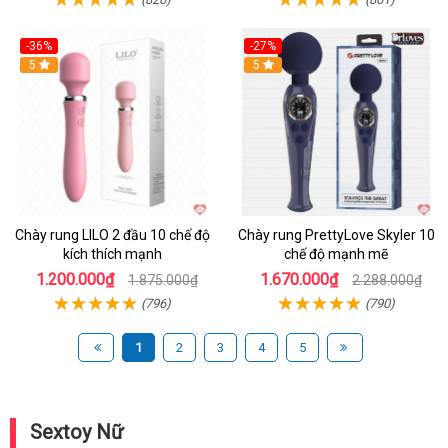
-36%
-27%
Hot
5
Hot
5
Chày rung LILO 2 đầu 10 chế độ
Chày rung PrettyLove Skyler 10
kích thích mạnh
chế độ mạnh mẽ
1.200.000₫
1.670.000₫
1.875.000₫
2.288.000₫
(796)
(790)
1
2
3
4
5
Sextoy Nữ