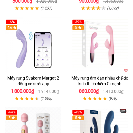
800.000₫
900.000₫
1.026.000₫
1.475.000₫
(1,237)
(1,092)
-6%
-39%
4.6
Hot
5
Máy rung Svakom Margot 2
Máy rung âm đạo nhiều chế độ
động cơ sưởi app
kích thích điểm G mạnh
1.800.000₫
860.000₫
1.914.000₫
1.410.000₫
(1,005)
(979)
-44%
-43%
Hot
5
Hot
5