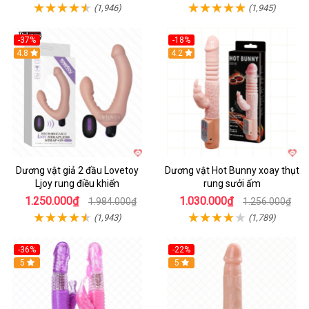
(1,946)
(1,945)
-37%
-18%
Hot
4.8
Hot
4.2
Dương vật giả 2 đầu Lovetoy
Dương vật Hot Bunny xoay thụt
Ljoy rung điều khiển
rung sưởi ấm
1.250.000₫
1.030.000₫
1.984.000₫
1.256.000₫
(1,943)
(1,789)
-36%
-22%
Hot
5
Hot
5