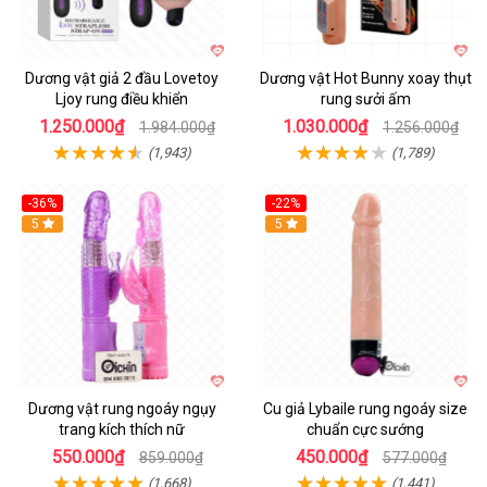
Dương vật giả 2 đầu Lovetoy
Dương vật Hot Bunny xoay thụt
Ljoy rung điều khiển
rung sưởi ấm
1.250.000₫
1.030.000₫
1.984.000₫
1.256.000₫
(1,943)
(1,789)
-36%
-22%
Hot
5
Hot
5
Dương vật rung ngoáy ngụy
Cu giả Lybaile rung ngoáy size
trang kích thích nữ
chuẩn cực sướng
550.000₫
450.000₫
859.000₫
577.000₫
(1,668)
(1,441)