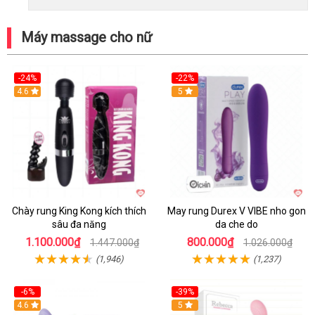
Máy massage cho nữ
-24%
-22%
4.6
Hot
5
Chày rung King Kong kích thích
May rung Durex V VIBE nho gon
sâu đa năng
da che do
1.100.000₫
800.000₫
1.447.000₫
1.026.000₫
(1,946)
(1,237)
-6%
-39%
4.6
Hot
5