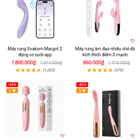
Máy rung Svakom Margot 2
Máy rung âm đạo nhiều chế độ
động cơ sưởi app
kích thích điểm G mạnh
1.800.000₫
860.000₫
1.914.000₫
1.410.000₫
(1,005)
(979)
-44%
-45%
Hot
5
Hot
5