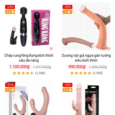
-24%
-38%
4.6
Hot
5
Chày rung King Kong kích thích
Dương vật giả ngựa gắn tường
sâu đa năng
siêu kích thích
1.100.000₫
990.000₫
1.447.000₫
1.596.000₫
(1,946)
(1,945)
-37%
-18%
Hot
4.8
Hot
4.2