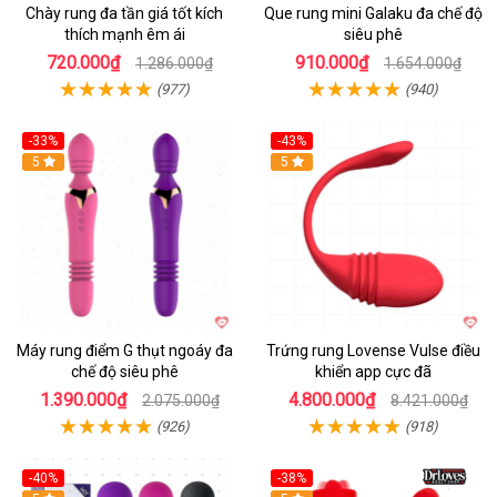
Chày rung đa tần giá tốt kích
Que rung mini Galaku đa chế độ
thích mạnh êm ái
siêu phê
720.000₫
910.000₫
1.286.000₫
1.654.000₫
(977)
(940)
-33%
-43%
Hot
5
Hot
5
Máy rung điểm G thụt ngoáy đa
Trứng rung Lovense Vulse điều
chế độ siêu phê
khiển app cực đã
1.390.000₫
4.800.000₫
2.075.000₫
8.421.000₫
(926)
(918)
-40%
-38%