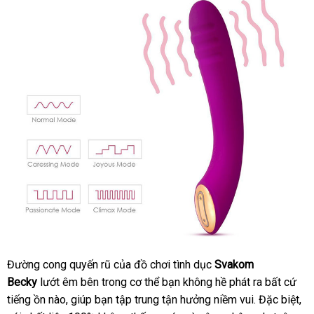
Đường cong quyến rũ
hàng
của đồ chơi tình dục
Svakom
Becky
lướt êm bên trong cơ thể bạn không hề phát ra
Hiệu
bảo
bất cứ
tiếng ồn nào
tư
, giúp bạn tập trung tận hưởng niềm vui
khuyến
.
giá
Đặc biệt
hành
ki
,
mớ