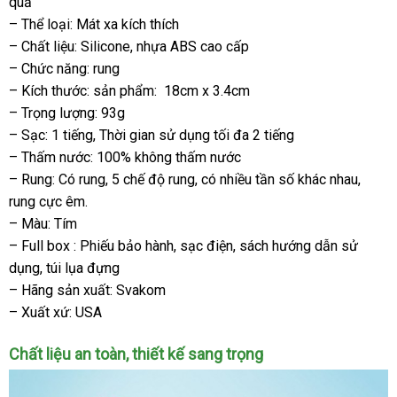
quả
nhất
Quốc
– Thể loại: Mát xa kích thích
– Chất liệu: Silicone
đánh
, nhựa ABS cao cấp
– Chức năng: rung
giá
– Kích thước: sản phẩm:
18cm x 3.4cm
– Trọng lượng: 93g
– Sạc: 1 tiếng
đăng
, Thời gian sử dụng tối đa 2 tiếng
– Thấm nước: 100% không thấm nước
ký
– Rung: Có rung
to
, 5 chế độ rung
nổi
, có nhiều tần số khác nhau
đại
,
rung cực êm.
tiếng
lý
– Màu: Tím
– Full box : Phiếu bảo hành
to
, sạc điện
tự
, sách hướng dẫn sử
dụng
bình
, túi lụa đựng
động
– Hãng sản xuất: Svakom
luận
– Xuất xứ: USA
Chất liệu an toàn
an
, thiết kế sang trọng
toàn