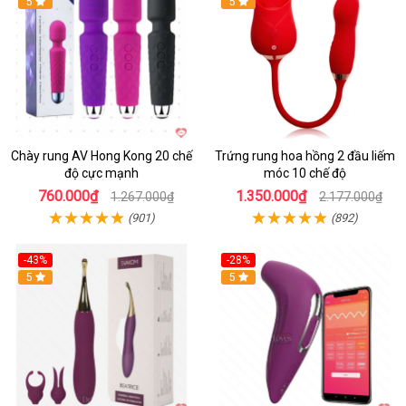
5
Hot
5
Chày rung AV Hong Kong 20 chế
Trứng rung hoa hồng 2 đầu liếm
độ cực mạnh
móc 10 chế độ
760.000₫
1.350.000₫
1.267.000₫
2.177.000₫
(901)
(892)
-43%
-28%
Hot
5
Hot
5