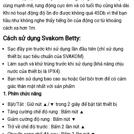
cùng mạnh mẽ
hiệu
voucher
, rung động cực êm
luận
voucher
và có tuổi thọ
hàng
giá
đẹp
cũng
dịch
khá dài
s
.
s
Khi nó hoạt động độ ồn đo
an
được không
đấu
quá 45Db vì thế bạn
vụ
d
hầu như không nghe thấy tiếng ồn
toàn
Trung
của động cơ từ khoảng
giá
cách xa hơn 1m.
Quốc
Cách sử dụng Svakom Betty:
Sạc đầy pin trước khi sử dụng lần đầu tiên (chỉ sử dụng
thiết bị sạc tiêu chuẩn
đẹp
của SVAKOM).
Làm sạch
vận
và khử trùng trước khi sử dụng (khả năng chịu
nước
mua
của thiết bị là IPX4).
chuyển
Bạn nên sử dụng bao cao su
hàng
Thái
hoặc Gel bôi trơn
shop
để có cảm
giác thân mật nhất
sản
với sản phẩm
Lan
1
link
. Phím chức năng
xuất
web
Bật/Tắt : Giữ nút ▲/▼ trong 2 giây
khuyến
để bật tắt thiết bị
Tăng cường chế độ rung : Bấm nút ▲
mãi
Giảm cường độ rung : Bấm nút ▼
Trở về chế độ trước : Bấm 2 lần nút ▲