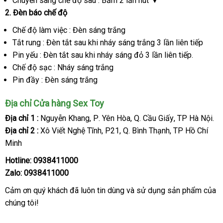
Chuyển sang chế độ sau : Bấm 2 lần nút ▼
2
bền
. Đèn báo chế độ
Chế độ làm việc : Đèn sáng trắng
Tắt rung : Đèn tắt sau khi nháy sáng trắng 3 lần liên tiếp
Pin yếu : Đèn tắt sau khi nháy sáng đỏ 3 lần liên tiếp.
Chế độ sạc : Nháy sáng trắng
Pin đầy : Đèn sáng trắng
Địa chỉ Cửa hàng Sex Toy
Địa chỉ 1 :
Nguyễn Khang
an
, P
kho
. Yên Hòa
nhanh
, Q
tốt
. Cầu Giấy
bỏ
, TP Hà Nội.
Địa chỉ 2 :
Xô Viết Nghệ Tĩnh
toàn
hàng
địa
, P21
an
, Q
cung
. Bình Thạnh
nhất
nhất
Trung
, TP Hồ Chí
sỉ
Minh
chỉ
toàn
cấp
Quốc
Hotline: 0938411000
Zalo: 0938411000
Cảm ơn quý khách
xách
đã luôn tin dùng
online
và sử dụng sản phẩm
thanh
của
chúng tôi!
tay
lý