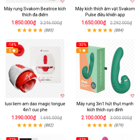
Máy rung Svakom Beatrice kích
Máy kích thích âm vật Svakom
thích đa điểm
Pulse điều khiển app
1.850.000₫
1.650.000₫
3.246.000₫
2.292.000₫
(885)
(884)
-18%
-30%
Hot
5
Hot
5
luoi liem am dao magic tongue
Máy rung 3in1 hút thụt mạnh
4in1 cuc phe
kích thích cực đỉnh
1.390.000₫
2.100.000₫
1.695.000₫
3.000.000₫
(882)
(879)
-22%
-33%