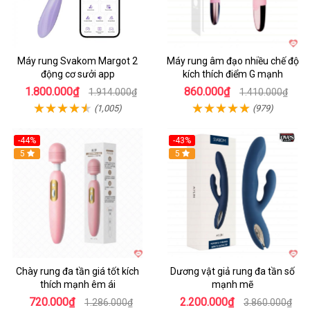
Máy rung Svakom Margot 2
Máy rung âm đạo nhiều chế độ
động cơ sưởi app
kích thích điểm G mạnh
1.800.000₫
860.000₫
1.914.000₫
1.410.000₫
(1,005)
(979)
-44%
-43%
Hot
5
Hot
5
Chày rung đa tần giá tốt kích
Dương vật giả rung đa tần số
thích mạnh êm ái
mạnh mẽ
720.000₫
2.200.000₫
1.286.000₫
3.860.000₫