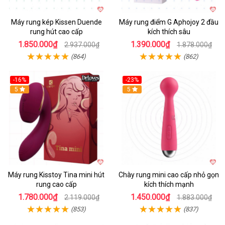
Máy rung kép Kissen Duende
Máy rung điểm G Aphojoy 2 đầu
rung hút cao cấp
kích thích sâu
1.850.000₫
1.390.000₫
2.937.000₫
1.878.000₫
(864)
(862)
-16%
-23%
Hot
5
Hot
5
Máy rung Kisstoy Tina mini hút
Chày rung mini cao cấp nhỏ gọn
rung cao cấp
kích thích mạnh
1.780.000₫
1.450.000₫
2.119.000₫
1.883.000₫
(853)
(837)