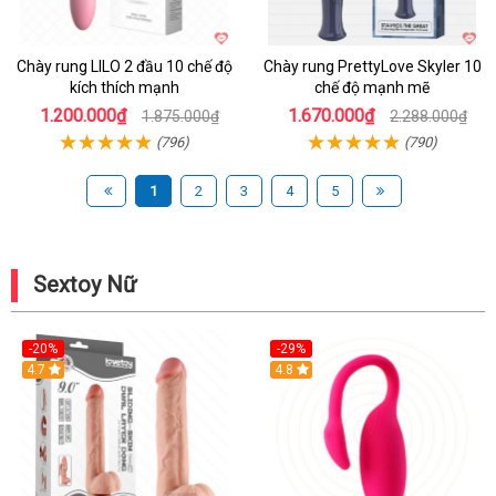
Chày rung LILO 2 đầu 10 chế độ
Chày rung PrettyLove Skyler 10
kích thích mạnh
chế độ mạnh mẽ
1.200.000₫
1.670.000₫
1.875.000₫
2.288.000₫
(796)
(790)
1
2
3
4
5
Sextoy Nữ
-20%
-29%
Hot
4.7
Hot
4.8