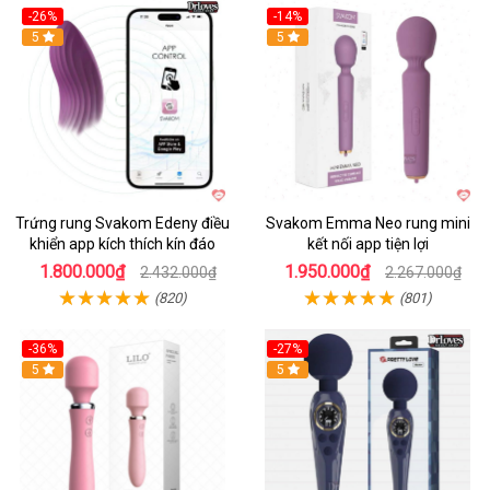
-26%
-14%
Hot
5
Hot
5
Trứng rung Svakom Edeny điều
Svakom Emma Neo rung mini
khiển app kích thích kín đáo
kết nối app tiện lợi
1.800.000₫
1.950.000₫
2.432.000₫
2.267.000₫
(820)
(801)
-36%
-27%
Hot
5
Hot
5