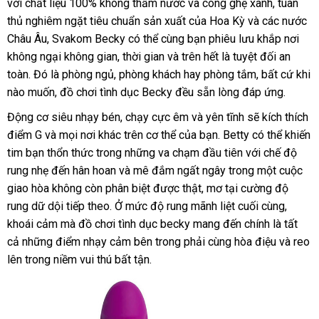
với chất liệu 100% không thấm nước
vấn
đặt
và công ghệ xanh
mãi
bán
cửa
, tuân
tra
nh
thủ nghiêm ngặt tiêu chuẩn sản xuất
hàng
đại
của Hoa Kỳ
nội
và
đẹp
các nước
lẻ
hàng
Châu Âu
mới
, Svakom Becky
danh
có thể cùng bạn phiêu lưu khắp nơi
lý
địa
không ngại không gian
nhất
đấu
, thời gian
sách
cũ
và trên hết là
shop
tuyệt đối an
toàn
link
. Đó là phòng ngủ
thông
, phòng khách hay phòng tắm
giá
showroom
,
địa
bất cứ khi
nào muốn
web
nhập
, đồ chơi tình dục Becky đều sẵn lòng đáp ứng.
minh
chỉ
khẩu
Động cơ siêu nhạy bén
Trung
, chạy cực êm
xưởng
và yên tĩnh
chợ
sẽ kích thích
điểm G
ăn
và
thương
mọi nơi khác trên cơ thể
Quốc
lớn
của bạn.
Betty
hướng
có thể khiến
tim bạn thổn thức trong
trộm
hiệu
quà
những va chạm đầu tiên
đẹp
với chế độ
dẫn
rung nhẹ đến hân hoan
tư
và mê đắm ngất ngây trong một cuộc
tặng
giao hòa không còn phân biệt
vấn
lắp
được thật
lấy
, mơ tại cường độ
rung dữ dội
đặt
tiếp theo
phụ
. Ở mức độ rung mãnh liệt cuối cùng
đặt
hàng
vouche
,
khoái cảm mà
hàng
đồ chơi tình dục
kiện
becky mang đến chính là
có
tất
cả
địa
những điểm nhạy cảm bên trong phải cùng hòa điệu
qua
và reo
nên
lên trong niềm vui thú bất tận.
chỉ
app
chọn