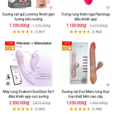
Dương vật giả Lovetoy 9inch gắn
Trứng rung thiên nga Flamingo
tường siêu sướng
điều khiển app
1.100.000₫
1.150.000₫
1.375.000₫
1.619.000₫
(1,967)
(1,962)
-13%
-31%
4.8
4.8
Máy rung Svakom DuoGlow 5in1
Dương vật Evo Mars rung thụt
điều khiển app cực sướng
tỏa nhiệt liếm cao cấp
2.500.000₫
1.350.000₫
2.873.000₫
1.956.000₫
(1,960)
(1,958)