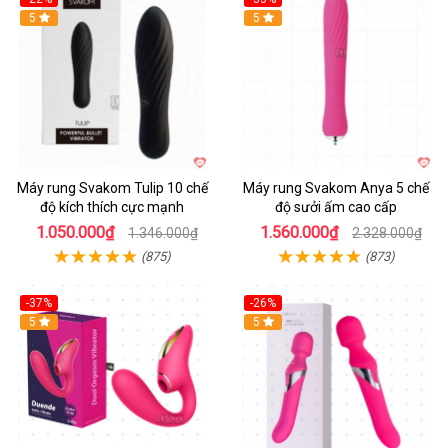
Hot
5
Hot
5
Máy rung Svakom Tulip 10 chế
Máy rung Svakom Anya 5 chế
độ kích thích cực mạnh
độ sưởi ấm cao cấp
1.050.000₫
1.560.000₫
1.346.000₫
2.328.000₫
(875)
(873)
-37%
-26%
Hot
5
Hot
5