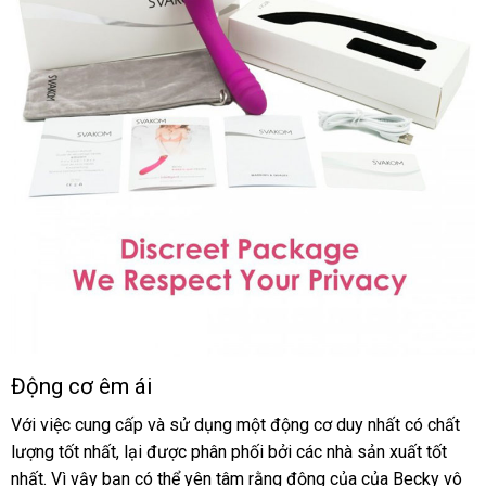
Động cơ êm ái
Với việc cung cấp
chiết
và sử dụng một động cơ duy nhất có chất
lượng tốt nhất
mới
, lại
shopee
được phân phối
khấu
shopee
bởi
phản
các nhà sản xuất tốt
nhất
thương
. Vì vậy bạn
nhất
thảo
có thể yên tâm rằng động
hồi
đặt
của
bảng
của Becky vô