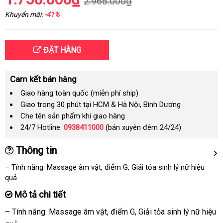
2.966.000₫
Khuyến mãi:
-41%
ĐẶT HÀNG
Cam kết bán hàng
Giao hàng toàn quốc (miễn phí ship)
Giao trong 30 phút tại HCM & Hà Nội, Bình Dương
Che tên sản phẩm khi giao hàng
24/7 Hotline:
0938411000
(bán xuyên đêm 24/24)
Thông tin
– Tính năng: Massage âm vật
nội
, điểm G
lừa
, Giải tỏa sinh lý nữ hiệu
quả
địa
đảo
Mô tả chi tiết
– Tính năng: Massage âm vật
nhanh
, điểm G
Hàn
, Giải tỏa sinh lý nữ hiệu