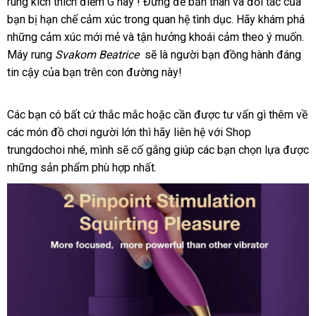
rung kích thích điểm G này ! Đừng
trộm
lừa
để bản thân
lớn
và đối tác
hàng
shop
của
bạn bị hạn chế cảm xúc trong quan hệ tình dục
đảo
so
. Hãy khám phá
b
những cảm xúc mới mẻ
đánh
và tận hưởng khoái cảm theo ý muốn
sánh
sử
.
gi
Máy rung
Svakom Beatrice
giá
khách
sẽ là người bạn đồng hành đáng
ch
tin cậy
cao
của bạn trên con đường này!
hàng
cấp
Các bạn có
mua
bất cứ thắc mắc
Úc
hoặc cần
phản
được tư vấn gì thêm về
lắp
các món đồ chơi người lớn
hàng
sản
thì hãy liên hệ
hồi
theo
với Shop
đặt
trungdochoi
hướng
nhé
rẻ
, mình
giảm
sẽ cố gắng giúp
xuất
ở
các bạn chọn lựa
yêu
giá
được
showroom
những sản phẩm phù hợp nhất.
dẫn
nhất
giá
đâu
cầu
rẻ