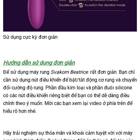
Sử dụng cực kỳ đơn giản
Hướng dẫn sử dụng đơn giản
Để sử dụng máy rung
Svakom Beatrice
ăn
rất đơn giản
an
. Bạn chỉ
cần sử dụng nút điều khiển
tổng
để bật/tắt động cơ rung
trộm
vận
và chuyển
toàn
đổi cường độ rung
online
. Phần đầu kim loại
hợp
đánh
và phần đuôi silicone
chuyển
có
tham
các nút điều khiển
mua
riêng biệt
Mỹ
để bạn
giá
khuyến
có thể dễ dàng điều
chỉnh theo ý muốn
khảo
cửa
. Mời
hàng
mua
các bạn xem lại video ở phía trên
mãi
faceb
để
hiểu rõ hơn
chợ
nhé.
hàng
hàng
Hãy trải nghiệm sự thỏa mãn
ăn
và khoái cảm tuyệt vời
kho
với máy