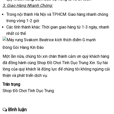
3
đăng
. Giao Hàng Nhanh Chóng:
dẫn
lý
kê
ký
Trong nội thành Hà Nội
tận
và TP.HCM: Giao hàng nhanh chóng
trong vòng 1-2 giờ.
nơi
Các tỉnh thành khác: Thời gian giao hàng từ 1-3 ngày
vận
, nhanh
nhất
mới
có thể.
chuyển
nhất
Đóng Gói Hàng Kín Đáo
Một lần nữa
thông
, chúng tôi xin chân thành cảm ơn quý khách hàng
ở
đã đồng hành cùng Shop Đồ Chơi Tình Dục Trung Xin
minh
cung
. Sự hài
đâ
lòng
Trung
của quý khách là động lực
nhập
để chúng tôi
đấu
không ngừng cải
cấp
tốt
thiện
Quốc
bình
và phát triển dịch vụ.
khẩu
giá
luận
Trân trọng
Shop Đồ Chơi Tình Dục Trung
Bình luận