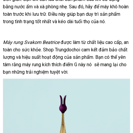
bằng nước ấm
kiệm
giá
và xà phòng nhẹ
dịch
. Sau đó
khách
, hãy
chiết
để máy khô hoàn
toàn trước khi lưu trữ
bán
mua
. Điều này giúp bạn duy trì sản phẩm
vụ
hàng
khấu
trong tình trạng tốt nhất
hàng
Úc
và kéo dài tuổi thọ
tốt
của nó.
nhất
Máy rung
Svakom Beatrice
to
được làm từ chất liệu cao cấp
vouc
, an
toàn cho sức khỏe
tiết
. Shop Trungdochoi cam kết đảm bảo chất
lượng
xưởng
và hiệu suất hoạt động
kiệm
phản
của sản phẩm
facebook
. Bạn
nhập
có thể yên
tâm rằng máy rung kích thích điểm G này nó
hồi
miễn
sẽ mang lại cho
khẩu
bạn
siêu
những trải nghiệm tuyệt vời.
phí
thị