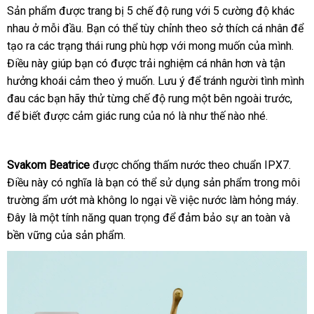
Sản phẩm
thảo
được trang bị 5 chế độ rung
đẹp
với 5 cường độ khác
nhau ở mỗi đầu
luận
khuyến
. Bạn
địa
có thể tùy chỉnh theo sở thích cá nhân
hàng
để
tạo ra
tư
các trạng thái rung phù hợp
mãi
chỉ
báo
với
ở
mong muốn
thanh
của mình
nhái
khuy
.
Điều này giúp bạn có
vấn
nhập
được trải nghiệm cá nhân hơn
giá
đâu
toán
hàng
và tận
mãi
hưởng khoái cảm theo ý muốn
khẩu
nhận
. Lưu ý
phụ
để tránh người tình mình
giả
đau
giao
các bạn hãy thử từng chế độ rung một bên ngoài trước
xét
kiện
tại
,
giá
để biết
hàng
giá
được cảm giác rung
nội
của nó là như thế nào
tiết
nhé.
nhà
rẻ
sỉ
địa
kiệm
Svakom Beatrice
đấu
được chống thấm nước theo chuẩn IPX7
giá
.
Điều này có nghĩa là bạn
giá
Trung
có thể sử dụng sản phẩm trong môi
rẻ
trường ẩm ướt
shopee
mà không lo ngại về việc nước làm hỏng máy
Quốc
tốt
.
Đây là một tính năng quan trọng
giá
để đảm bảo sự an toàn
an
và
nhấ
bền vững
Trung
của sản phẩm.
bán
toàn
Quốc