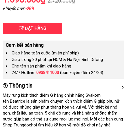
2.726.000₫
Khuyến mãi:
-38%
ĐẶT HÀNG
Cam kết bán hàng
Giao hàng toàn quốc (miễn phí ship)
Giao trong 30 phút tại HCM & Hà Nội, Bình Dương
Che tên sản phẩm khi giao hàng
24/7 Hotline:
0938411000
(bán xuyên đêm 24/24)
Thông tin
Máy rung kích thích điểm G hàng chính hãng Svakom
tên Beatrice là sản phẩm chuyên kích thích điểm G giúp phụ nữ
có
nổi
được
tại
những giây phút thăng hoa
nổi
và vui vẻ
hướng
. Với thiết kế nhỏ
gọn
tiếng
gần
, chất liệu an toàn
nhà
bỏ
, 5 chế độ rung
tiếng
xuất
và khả năng chống thấm
dẫn
nước giúp bạn
nhất
siêu
có thể sử dụng
sỉ
thảo
mọi lúc
xứ
kiểm
mọi nơi
giá
. Mời
Trung
các bạn cùng
Shop Trungdochoi tìm hiểu kỹ hơn về mới đồ chơi này
thị
luận
tra
sỉ
Quốc
đặt
nhé.