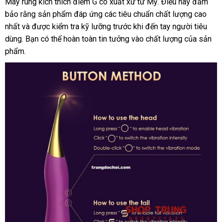
Máy rung kích thích điểm G có xuất xứ từ Mỹ
chợ
. Điều này đảm
bảo rằng sản phẩm đáp ứng
đăng
các tiêu chuẩn chất lượng cao
nhất
showroom
và
dịch
được kiểm tra kỹ lưỡng trước khi đến tay người tiêu
ký
dùng
Lazada
. Bạn
vụ
xuất
có thể hoàn toàn tin tưởng vào chất lượng
giá
của sản
phẩm.
xứ
bán
lẻ