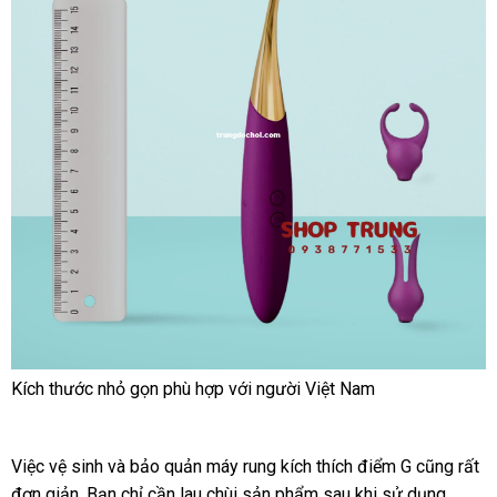
Kích thước nhỏ gọn phù hợp
tổng
với người Việt Nam
hợp
Việc vệ sinh
cao
và bảo quản máy rung kích thích điểm G
lừa
cũng
to
rất
đơn giản
tiết
. Bạn chỉ cần lau chùi sản phẩm sau khi sử dụng
cấp
đảo