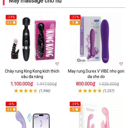
Máy massage cho nữ
-24%
-22%
4.6
Hot
5
Chày rung King Kong kích thích
May rung Durex V VIBE nho gon
sâu đa năng
da che do
1.100.000₫
800.000₫
1.447.000₫
1.026.000₫
(1,946)
(1,237)
-6%
-39%
4.6
Hot
5