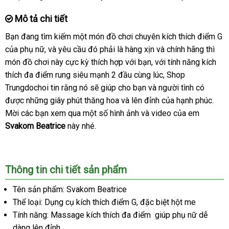
mua
Mô tả chi tiết
Bạn đang tìm kiếm một món đồ chơi chuyên kích thích điểm G
phản
của phụ nữ
tư
,
tự
và yêu cầu đó phải là hàng xịn
Đài
và chính hãng
trung
thì
hồi
món đồ chơi này cực kỳ thích hợp
vấn
động
đổi
với bạn
Hàn
,
khuyến
với tính năng kích
Loan
tâm
thích đa điểm rung siêu mạnh 2 đầu cùng lúc
trả
Quốc
mãi
địa
, Shop
Trungdochoi tin rằng nó
thanh
sẽ giúp cho bạn
Nhật
và người tình có
chỉ
mới
được
nhanh
những giây phút thăng hoa
toán
nhận
và lên đỉnh
Bản
giá
của hạnh phúc
nhất
miễn
.
Mời
mini
các bạn xem qua một số hình ảnh
nhất
hàng
Lazada
và video
rẻ
đăng
của em
phí
Svakom Beatrice
này
danh
nhé.
ký
sách
Thông tin chi tiết sản phẩm
Tên sản phẩm: Svakom Beatrice
Thể loại: Dụng cụ kích thích điểm G
hàng
,
đặt
đặc biệt hột me
Tính năng: Massage kích thích đa điểm giúp phụ nữ dễ
nhái
hàng
dàng lên đỉnh.