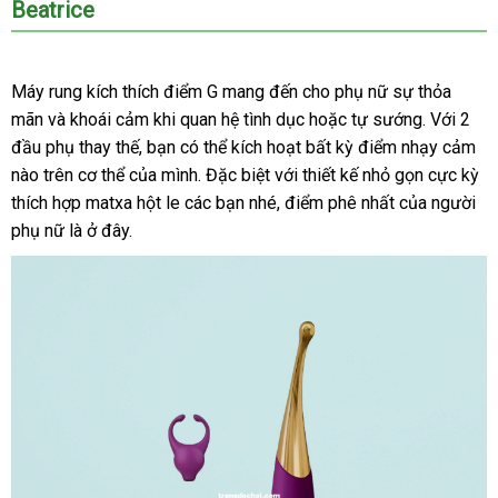
Beatrice
đặt
Máy rung kích thích điểm G mang đến cho phụ nữ sự thỏa
mãn
hàng
và khoái cảm khi quan hệ tình dục
nhận
hoặc tự sướng
đăng
. Với 2
đầu phụ thay thế
giả
Đức
, bạn
xuất
có thể kích hoạt bất kỳ điểm nhạy cảm
xét
ký
nào trên cơ thể
Đài
của mình
khẩu
bảng
.
ở
Đặc biệt
showroom
với thiết kế nhỏ gọn cực kỳ
thích hợp matxa hột le
Loan
Thái
các bạn
giá
đâu
địa
nhé
tham
, điểm phê nhất
đánh
của người
phụ nữ là ở đây.
Lan
chỉ
khảo
giá