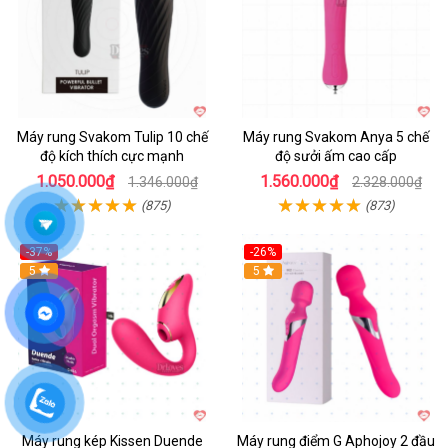
Máy rung Svakom Tulip 10 chế
Máy rung Svakom Anya 5 chế
độ kích thích cực mạnh
độ sưởi ấm cao cấp
1.050.000₫
1.560.000₫
1.346.000₫
2.328.000₫
(875)
(873)
-37%
-26%
Hot
5
Hot
5
Máy rung kép Kissen Duende
Máy rung điểm G Aphojoy 2 đầu