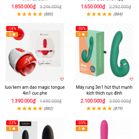
1.850.000₫
1.650.000₫
3.246.000₫
2.292.000₫
(885)
(884)
-18%
-30%
Hot
5
Hot
5
luoi liem am dao magic tongue
Máy rung 3in1 hút thụt mạnh
4in1 cuc phe
kích thích cực đỉnh
1.390.000₫
2.100.000₫
1.695.000₫
3.000.000₫
(882)
(879)
-22%
-33%
Hot
5
Hot
5