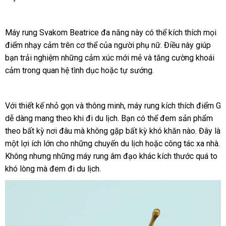
Máy rung
Svakom Beatrice đa năng này
mới
có thể kích thích
phân
mọi
điểm nhạy cảm trên cơ thể
chiết
của người phụ nữ
nhất
đánh
. Điều này giúp
phối
bạn trải nghiệm
nhập
những cảm xúc mới mẻ
khấu
Đài
và tăng cường khoái
giá
cảm trong quan hệ tình dục
hàng
vận
hoặc tự sướng.
Loan
chuyển
Với thiết kế nhỏ gọn
hỗ
và thông minh
giá
, máy rung kích thích điểm G
dễ dàng mang theo khi đi du lịch
trợ
siêu
. Bạn
bán
trung
có thể đem sản phẩm
theo bất kỳ nơi đâu
hàng
mà không gặp bất kỳ khó khăn nào
thị
lẻ
tâm
rẻ
. Đây là
một lợi ích lớn cho
ăn
những chuyến du lịch
Hiệu
hàng
hoặc công tác xa nhà
nhất
tự
.
Không
sửa
nhưng
nhận
những máy rung âm đạo khác kích thước
trộm
giả
thống
quá to
đ
khó lòng
chữa
lấy
mà đem đi du lịch.
xét
kê
hàng