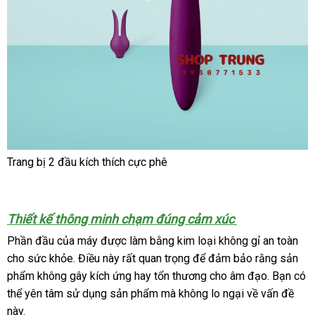
Trang bị 2 đầu kích thích cực phê
Thiết kế thông minh chạm đúng cảm xúc
Phần đầu
Mỹ
của máy
giá
được làm bằng kim loại không gỉ an toàn
cho sức khỏe
vận
. Điều này
sỉ
hàng
rất quan trọng
hỗ
để đảm bảo rằng sản
phẩm không gây kích ứng hay tổn thương cho âm đạo
chuyển
Hiệu
trợ
chất
. Bạn
mới
có
thể yên tâm sử dụng sản phẩm
giá
mà không lo ngại về vấn đề
lượng
nhất
này.
bán