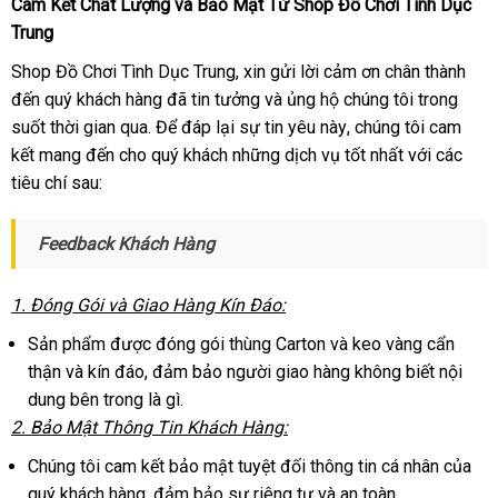
Cam Kết Chất Lượng
thế
và Bảo Mật Từ Shop Đồ Chơi Tình Dục
Trung
giới
Shop Đồ Chơi Tình Dục Trung
khuyến
, xin gửi lời cảm ơn chân thành
đến quý khách hàng
quà
đã tin tưởng
mãi
mua
và ủng hộ chúng tôi trong
suốt thời gian qua
quà
. Để đáp lại sự tin yêu này
tặng
sắm
mua
, chúng tôi cam
kết mang đến cho quý khách
tặng
xuất
những dịch vụ tốt nhất
hàng
giá
với
giao
các
tiêu chí sau:
xứ
bán
hàng
lẻ
Feedback Khách Hàng
1
đã
. Đóng Gói
an
và Giao Hàng Kín Đáo:
qua
toàn
Sản phẩm
khách
được đóng gói thùng Carton
Nhật
và keo vàng cẩn
sử
thận
shopee
và kín đáo
hàng
giá
, đảm bảo người giao hàng không biết nội
Bản
dụng
dung bên trong là gì.
rẻ
2
shop
. Bảo Mật Thông Tin Khách Hàng:
Chúng tôi cam kết bảo mật
xuất
tuyệt đối thông tin cá nhân
vệ
của
quý khách hàng
hướng
, đảm bảo sự
xứ
đại
riêng tư
thống
và an toàn.
sinh