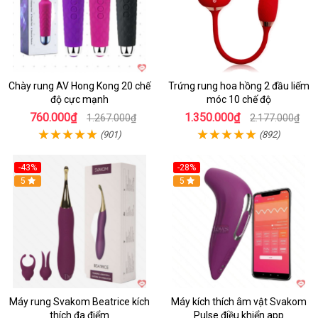
Chày rung AV Hong Kong 20 chế
Trứng rung hoa hồng 2 đầu liếm
độ cực mạnh
móc 10 chế độ
760.000₫
1.350.000₫
1.267.000₫
2.177.000₫
(901)
(892)
-43%
-28%
Hot
5
Hot
5
Máy rung Svakom Beatrice kích
Máy kích thích âm vật Svakom
thích đa điểm
Pulse điều khiển app