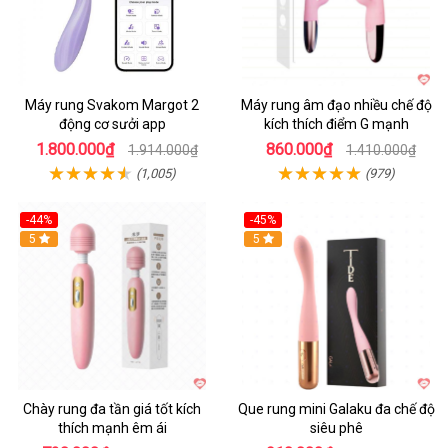
Máy rung Svakom Margot 2
Máy rung âm đạo nhiều chế độ
động cơ sưởi app
kích thích điểm G mạnh
1.800.000₫
860.000₫
1.914.000₫
1.410.000₫
(1,005)
(979)
-44%
-45%
Hot
5
Hot
5
Chày rung đa tần giá tốt kích
Que rung mini Galaku đa chế độ
thích mạnh êm ái
siêu phê