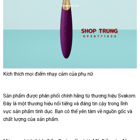
Kích thích
an
mọi điểm nhạy cảm
nhanh
của phụ nữ
toàn
nhất
Sản phẩm
bền
được phân phối chính hãng từ thương hiệu Svakom
c
.
Đây là một thương hiệu nổi tiếng
giảm
và đáng tin cậy trong lĩnh
n
vực sản phẩm tình dục
giảm
. Bạn
showroom
có thể yên tâm về nguồn gốc
giá
Nhật
và
c
chất lượng
to
của sản phẩm.
giá
Bản