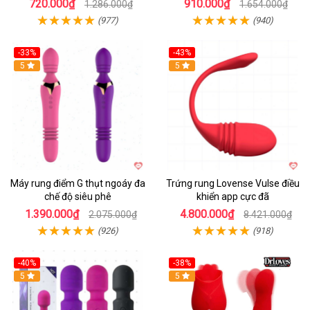
720.000₫
910.000₫
1.286.000₫
1.654.000₫
(977)
(940)
-33%
-43%
Hot
5
Hot
5
Máy rung điểm G thụt ngoáy đa
Trứng rung Lovense Vulse điều
chế độ siêu phê
khiển app cực đã
1.390.000₫
4.800.000₫
2.075.000₫
8.421.000₫
(926)
(918)
-40%
-38%
5
Hot
5