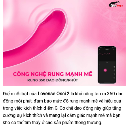
Điểm nổi bật
qua
của
Lovense Osci 2
là khả năng tạo ra 350
miễn
dao
động mỗi phút
app
facebook
, đảm bảo mức độ rung mạnh mẽ
tư
và hiệu quả
phí
trong việc kích thích điểm G
hàng
. Cơ chế
gần
dao động này giúp tăng
vấn
cường sự kích thích
lắp
và mang lại cảm giác mạnh mẽ
giả
nhất
giá
mà bạn
khó
showroom
có thể tìm thấy ở
đặt
rẻ
các sản phẩm thông thường.
rẻ