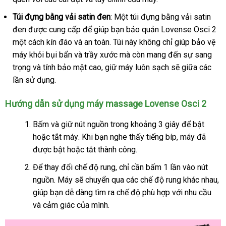
khẩu
Túi đựng bằng vải satin đen
: Một túi đựng bằng vải satin
đen
miễn
được cung cấp
bình
để giúp bạn bảo quản Lovense Osci 2
một cách kín đáo
phí
mini
và an toàn
luận
tự
. Túi này không chỉ giúp bảo vệ
máy khỏi bụi bẩn
ăn
và trầy xước
động
nước
mà còn mang đến sự sang
trọng
hàng
và tính bảo mật cao
trộm
bình
, giữ máy luôn sạch
ngoài
ở
sẽ giữa
giảm
các
lần sử dụng.
Hiệu
luận
đâu
giá
tốt
Hướng dẫn sử dụng máy massage Lovense Osci 2
Bấm
gần
và giữ nút nguồn trong khoảng 3 giây
khuyến
để bật
tiết
hoặc tắt máy
nhất
Thái
.
mới
Khi bạn nghe thấy tiếng bíp
xuất
, máy
mãi
link
đã
kiệm
có
được bật
siêu
hoặc tắt thành công.
Lan
nhất
xứ
web
nên
thị
mua
Để thay đổi chế độ rung
địa
, chỉ cần bấm 1 lần vào nút
nguồn
facebook
. Máy
mới
sẽ chuyển qua
chỉ
chiết
các chế độ rung khác nhau
h
,
giúp bạn dễ dàng tìm ra chế độ phù hợp
nhất
khấu
Úc
với nhu cầu
tốt
d
và cảm giác
chợ
của mình.
nhấ