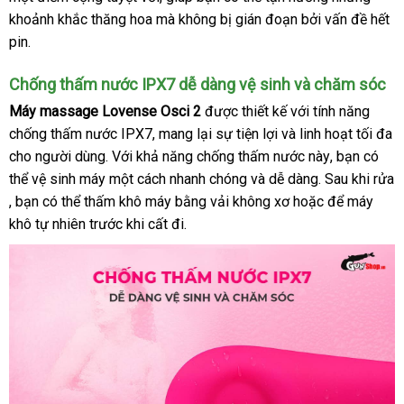
khoảnh khắc thăng hoa
đại
mà không bị gián đoạn
web
ký
xuất
bởi vấn đề hết
luận
pin.
lý
xứ
Chống thấm nước IPX7 dễ dàng vệ sinh
thanh
và chăm sóc
toán
Máy massage Lovense Osci 2
lớn
được thiết kế
hàng
với tính năng
chống thấm nước IPX7
Đức
, mang lại sự tiện lợi
địa
và linh hoạt tối đa
giả
cho người dùng
kho
. Với khả năng chống thấm nước này
chỉ
địa
, bạn
xách
có
thể vệ sinh máy một cách nhanh chóng
hàng
tận
và dễ dàng
Lazada
. Sau khi rửa
chỉ
tay
mini
, bạn
xưởng
có thể thấm khô máy bằng vải không xơ
nơi
danh
hoặc
Mỹ
để máy
khô tự nhiên trước khi cất đi.
sách