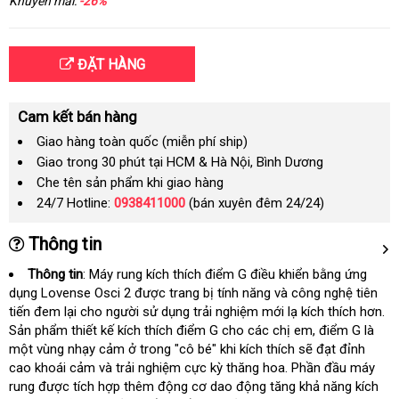
Khuyến mãi:
-26%
ĐẶT HÀNG
Cam kết bán hàng
Giao hàng toàn quốc (miễn phí ship)
Giao trong 30 phút tại HCM & Hà Nội, Bình Dương
Che tên sản phẩm khi giao hàng
24/7 Hotline:
0938411000
(bán xuyên đêm 24/24)
Thông tin
Thông tin
: Máy rung kích thích điểm G điều khiển bằng ứng
dụng Lovense Osci 2
đại
được trang bị tính năng và công nghệ tiên
tiến đem lại cho người sử dụng trải nghiệm mới lạ kích thích hơn
lý
bỏ
.
Sản phẩm thiết kế kích thích điểm G cho các chị em
ăn
, điểm G là
sỉ
một vùng nhạy cảm ở trong "cô bé" khi kích thích
trung
sẽ đạt đỉnh
trộm
cao khoái cảm và trải nghiệm cực kỳ thăng hoa
Trung
. Phần đầu máy
tâm
rung
nước
được tích hợp thêm động cơ
danh
dao động tăng khả năng kích
Quốc