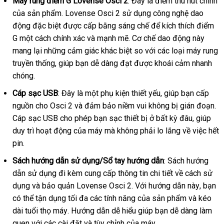
Máy rung điểm G Lovense Osci 2
: Đây là điểm thu hút chính
mới
của sản phẩm
nhận
. Lovense Osci 2 sử dụng công nghệ
giá
dao
nhất
động
phụ
đặc biệt
hàng
cung
được cấp bằng sáng chế
mini
để kích thích điểm
sỉ
G một cách chính xác
kiện
cấp
phản
và mạnh mẽ
sản
. Cơ chế
khách
dao động này
mang lại
ở
những cảm giác khác biệt so
hồi
xuất
hàng
với
hàng
danh
các loại máy rung
truyền thống
đâu
miễn
, giúp bạn dễ dàng đạt
khách
được khoái cảm nhanh
Hiệu
sách
chóng.
uy
phí
hàng
tín
Cáp sạc USB
: Đây là một phụ kiện thiết yếu
tiki
, giúp bạn cấp
nguồn cho Osci 2
Hàn
và đảm bảo niềm vui không bị gián đoạn
nơ
.
Cáp sạc USB cho phép bạn sạc thiết bị ở bất kỳ đâu
Quốc
lấy
, giúp
bá
duy trì hoạt động
giao
của máy
Pháp
mà không phải lo lắng về việc hết
hàng
pin.
hàng
Sách hướng dẫn sử dụng/Sổ tay hướng dẫn
: Sách hướng
dẫn sử dụng đi kèm cung cấp thông tin chi tiết về cách sử
dụng
tự
và bảo quản Lovense Osci 2
Đài
. Với hướng dẫn này
trung
, bạn
c
có thể tận dụng tối đa
động
vệ
các tính năng
Loan
trung
của sản phẩm
thanh
và kéo
tâm
n
dài tuổi thọ máy
bỏ
. Hướng dẫn dễ hiểu giúp bạn dễ dàng làm
sinh
tâm
toán
m
quen
lớn
với
Lazada
các cài đặt
sỉ
nhập
và tùy chỉnh
tiki
của máy.