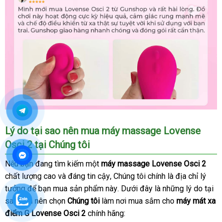
Lý do tại sao nên mua máy massage Lovense
Osci 2 tại Chúng tôi
địa
Nếu bạn đang tìm kiếm một
máy massage Lovense Osci 2
chỉ
chất lượng cao
hàng
và đáng tin cậy
thanh
, Chúng tôi chính là địa chỉ lý
tưởng
Hàn
để bạn mua sản phẩm này
Hiệu
lý
trung
. Dưới đây là
Úc
những lý do tại
sao bạn nên chọn
Quốc
Chúng tôi
làm nơi mua sắm cho
tâm
máy mát xa
điểm G Lovense Osci 2
chính hãng: