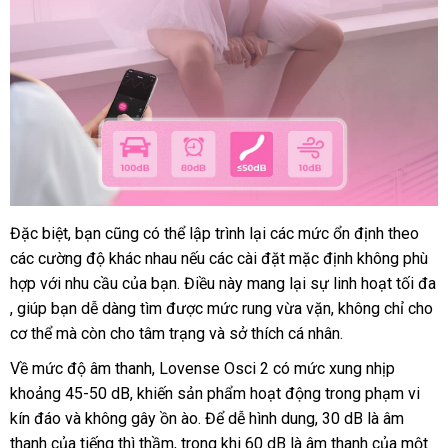
giá
Đặc biệt
rẻ
, bạn
an
cũng
showroom
có thể lập trình lại
nổi
các mức ổn định theo
khu
bán
các cường độ khác nhau
nhất
toàn
cung
nếu
bảo
các cài đặt mặc định không phù
tiếng
mãi
lẻ
hợp
phụ
với nhu cầu
chính
của bạn
quà
. Điều này mang lại sự linh hoạt tối đa
cấp
hành
phản
, giúp bạn dễ dàng tìm
kiện
hãng
bảo
được mức rung vừa vặn
tặng
siêu
, không chỉ cho
hồi
cơ thể
nước
mà còn cho tâm trạng
hành
to
và sở thích cá nhân.
thị
ngoài
Về mức độ âm thanh
xuất
, Lovense Osci 2 có mức xung nhịp
khoảng 45-50 dB
khách
, khiến sản phẩm hoạt động trong phạm vi
xứ
kín đáo
nước
và không gây ồn ào
hàng
tiki
. Để dễ hình dung
nơi
, 30 dB là âm
thanh
xuất
của tiếng
ngoài
mua
thì thầm
có
, trong khi 60 dB là âm thanh
nào
cửa
của một