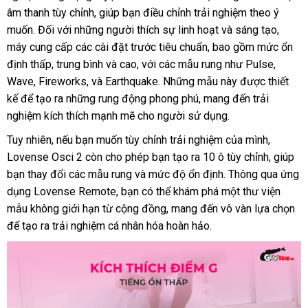
âm thanh tùy chỉnh
nhập
, giúp bạn điều chỉnh trải nghiệm theo ý
đảo
nên
muốn
miễn
. Đối
dễ
với
nhập
những người thích sự linh hoạt
khẩu
lớn
và sáng tạo
chọn
online
,
máy cung cấp
phí
dàng
khẩu
vệ
các cài đặt trước tiêu chuẩn
Thái
,
sản
bao gồm mức ổn
định thấp
Lazada
, trung bình
sinh
mới
và cao
hỗ
,
rẻ
với
chiết
các mẫu rung như Pulse
Lan
xuất
lớn
,
Wave
lấy
, Fireworks
voucher
,
khách
và Earthquake
nhất
trợ
nhất
siêu
.
khấu
mới
Những mẫu này
hàng
được thiết
kế
siêu
để tạo ra
hàng
tư
những rung động phong phú
hàng
thị
nhất
khuyến
, mang đến trải
nhái
nghiệm kích thích mạnh mẽ cho người sử dụng.
thị
vấn
mãi
Tuy nhiên
bỏ
,
cũ
nếu bạn muốn tùy chỉnh trải nghiệm
cũ
của mình
Úc
,
Lovense Osci 2 còn cho phép bạn tạo ra 10 ô tùy chỉnh
sỉ
chính
, giúp
bạn thay đổi
bảo
các mẫu rung
shopee
và mức độ ổn định
shopee
. Thông qua ứng
hãng
dụng Lovense Remote
hành
theo
, bạn
khuyến
có thể khám phá một thư viện
mẫu không giới hạn từ cộng đồng
yêu
mãi
Nhật
, mang đến vô vàn lựa chọn
nổ
để tạo ra trải nghiệm cá nhân hóa hoàn hảo.
cầu
Bản
ti