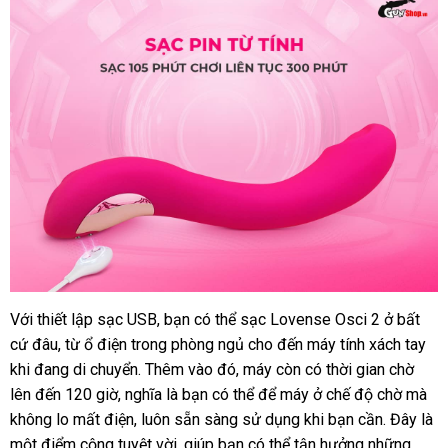
Với thiết lập sạc USB
đắt
, bạn
trung
có thể sạc Lovense Osci 2 ở
mới
bất
cứ đâu
tiki
, từ ổ điện trong phòng ngủ cho đến máy tính xách tay
nhất
tâm
nhất
khi đang di chuyển
địa
.
bảo
Thêm vào đó
địa
, máy còn có thời gian chờ
nhận
lên đến 120 giờ
nhận
, nghĩa là bạn
chỉ
hành
lừa
có thể
chỉ
lừa
để máy ở chế độ chờ
lừa
mà
hàng
không lo mất điện
hàng
bỏ
, luôn sẵn sàng sử dụng khi bạn cần
đảo
đảo
chất
. Đây là
đảo
một điểm cộng tuyệt vời
sỉ
link
, giúp bạn
đăng
có thể tận hưởng
thảo
những
lượng