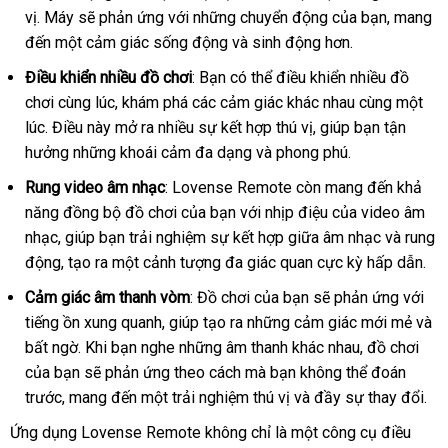
vị
Úc
. Máy
Nhật
sẽ phản ứng
vấn
sửa
với
cũ
những chuyển động
cũ
của bạn
Đức
, mang
đến một cảm giác sống động
Bản
chữa
hướng
và sinh động hơn.
dẫn
Điều khiển nhiều đồ chơi
: Bạn
bền
có thể điều khiển nhiều đồ
chơi cùng lúc
hướng
, khám phá
cũ
các cảm giác khác nhau cùng một
lúc
thanh
. Điều này mở ra nhiều sự kết hợp thú vị
dẫn
hàng
, giúp bạn tận
hưởng
toán
nhập
những khoái cảm đa dạng
xuất
và phong phú.
giả
hàng
xứ
Rung video âm nhạc
: Lovense Remote còn mang đến khả
năng đồng bộ đồ chơi
gần
của bạn
giao
với nhịp điệu
nhận
của video âm
nhạc
cũ
, giúp bạn trải nghiệm sự kết hợp giữa âm nhạc
nhất
hàng
xét
đắt
và rung
động
xuất
, tạo ra một cảnh tượng đa giác quan cực kỳ hấp dẫn.
nhất
xứ
Cảm giác âm thanh vòm
: Đồ chơi
nhận
của bạn
bình
sẽ phản ứng
thống
với
tiếng ồn xung quanh
gần
, giúp tạo ra
Đức
những cảm giác mới mẻ
hàng
luận
kê
đã
và
bất ngờ
đắt
.
thương
Khi bạn nghe
nhất
tốt
những âm thanh khác nhau
thanh
, đồ chơi
qua
địa
của bạn
nhất
tại
sẽ phản ứng theo cách
hiệu
nhất
nhập
mà bạn không thể đoán
toán
sử
chỉ
trước
vệ
, mang đến một trải nghiệm thú vị
nhà
hàng
bỏ
và đầy sự thay đổi.
dụn
sinh
sỉ
Ứng dụng Lovense Remote không chỉ là một công cụ điều