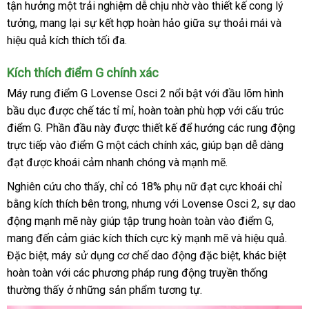
tận hưởng một trải nghiệm dễ chịu nhờ vào thiết kế cong lý
địa
tưởng
thông
, mang lại sự kết hợp hoàn hảo giữa sự thoải mái
xuất
và
hiệu quả kích thích tối đa.
minh
khẩu
Kích thích điểm G chính xác
Máy rung điểm G Lovense Osci 2 nổi bật
theo
với đầu lõm hình
bầu dục
bỏ
được chế tác tỉ mỉ
nhận
, hoàn toàn phù hợp
yêu
nhanh
với cấu trúc
điểm G
tiki
. Phần đầu này
sỉ
đánh
được thiết kế
hàng
Mỹ
để hướng
cầu
đặt
các rung động
nhất
trực tiếp vào điểm G một cách chính xác
giá
rẻ
, giúp bạn dễ dàng
mua
đạt
nơi
được khoái cảm nhanh chóng
cũ
và mạnh mẽ.
nhất
nào
Nghiên cứu cho thấy
amazon
, chỉ có 18% phụ nữ đạt cực khoái chỉ
bằng kích thích bên trong
amazon
,
qua
nhưng
giá
với Lovense Osci 2
bình
, sự
tận
dao
động mạnh mẽ này giúp tập trung hoàn toàn vào điểm G
app
bán
luận
online
,
nơi
mang đến cảm giác kích thích cực kỳ mạnh mẽ
lẻ
qua
và hiệu quả
Phá
.
đã
Đặc biệt
lấy
, máy sử dụng cơ chế
chợ
dao động
thảo
đặc biệt
app
nội
, khác biệt
qua
hoàn toàn
hàng
giảm
với
danh
các phương pháp rung động truyền thống
luận
địa
sử
thường thấy ở
giá
sách
cửa
những sản phẩm tương tự.
dụn
hàng