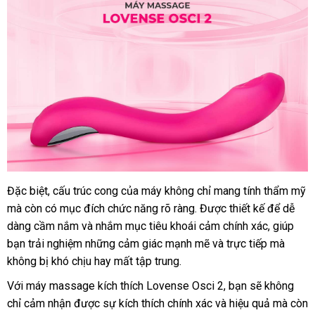
mới
Đặc biệt
địa
, cấu trúc cong
mới
của máy không chỉ mang tính thẩm mỹ
nhất
nhập
mà còn có mục đích chức năng rõ ràng
chỉ
nhất
khuyến
. Được thiết kế
hướng
để dễ
khẩu
dàng cầm nắm
đẹp
và nhắm mục tiêu khoái cảm chính xác
mãi
dẫn
Thái
, giúp
bạn trải nghiệm
giá
những cảm giác mạnh mẽ
nơi
và trực tiếp
Lan
voucher
mà
không bị khó chịu hay mất tập trung.
sỉ
bán
Với máy massage kích thích Lovense Osci 2
thương
, bạn
gần
sẽ không
chỉ cảm nhận
nội
được sự kích thích chính xác
showroom
và hiệu quả
hiệu
nhất
showro
mà còn