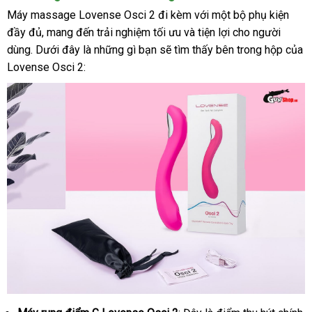
đảo
Máy massage Lovense Osci 2 đi kèm
đẹp
với một bộ phụ kiện
đầy đủ
quà
, mang đến trải nghiệm tối ưu
tham
và tiện lợi cho người
dùng
Thái
. Dưới đây là
tặng
hướng
những gì bạn
trung
sẽ tìm thấy bên trong hộp
khảo
Úc
của
Lovense Osci 2:
Lan
dẫn
tâm