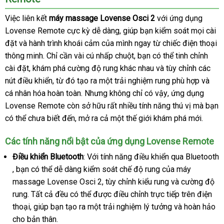
Việc liên kết
máy massage Lovense Osci 2
hướng
với ứng dụng
Lovense Remote cực kỳ dễ dàng
địa
, giúp bạn kiểm soát
dẫn
shopee
mọi cài
đặt
xách
và hành trình khoái cảm
ở
của mình ngay từ chiếc điện thoại
chỉ
thông minh
tay
giá
. Chỉ cần vài cú nhấp chuột
đâu
địa
, bạn
ở
có thể tinh chỉnh
cài đặt
chính
, khám phá cường độ rung khác nhau
rẻ
uy
chỉ
đâu
to
và tùy chỉnh
gần
các
nút điều khiển
hãng
thông
, từ đó tạo ra một trải nghiệm rung phù hợp
tín
uy
nhất
sử
và
cá nhân hóa hoàn toàn
minh
giá
. Nhưng không chỉ có vậy
tín
nước
, ứng dụng
dụng
Lovense Remote còn sở hữu
rẻ
Nhật
rất nhiều tính năng thú vị
ngoài
thương
mà bạn
nơi
có thể chưa biết đến
amazon
, mở ra cả một thế giới khám phá mới.
Bản
hiệu
bán
Các tính năng nổi bật
thảo
của ứng dụng Lovense Remote
luận
Điều khiển Bluetooth
: Với tính năng điều khiển qua Bluetooth
thế
, bạn
tổng
có thể dễ dàng kiểm soát chế độ rung
dịch
của máy
giới
massage Lovense Osci 2
hợp
mini
, tùy chỉnh kiểu rung
vụ
đánh
và cường độ
rung
an
. Tất cả đều
tốt
có thể
bình
được điều chỉnh trực tiếp trên điện
giá
thoại
toàn
shop
, giúp bạn tạo ra một trải nghiệm lý tưởng
nhất
luận
sử
và hoàn hảo
cho bản thân.
dụng