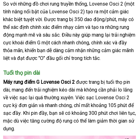
nhất
So
dịch
với
hướng
những đồ chơi rung truyền thống
lấy
, Lovense Osci 2 (một
tính năng nổi bật
vụ
dẫn
hướng
của Lovense Osci 2) tạo ra một cảm giác
hàng
khác biệt tuyệt vời
dẫn
kiểm
. Được trang bị 350
giá
dao động/phút
giao
, máy
mini
có
thể xác định chính xác điểm nhạy cảm
tra
sỉ
online
và tạo ra
tham
những rung
hàng
động mạnh mẽ
sản
và sâu sắc
tận
. Điều này giúp mang lại trải nghiệm
khảo
cực khoái điểm G một cách nhanh chóng
xuất
nơi
nơi
, chính xác
tại
và đầy
thỏa mãn
dễ
, khiến bạn dễ dàng cảm nhận
đại
những cảm giác mãnh
bán
nhà
liệt
cung
và đạt
dàng
mới
được "O" đầu gối
nơi
chỉ trong tích tắc.
lý
cấp
nhất
nào
Tuổi thọ pin dài
Máy rung điểm G Lovense Osci 2
vận
được trang bị tuổi thọ pin
dài
siêu
, mang đến trải nghiệm kéo dài
chuyển
nhanh
mà không cần phải lo lắng
về việc sạc lại
thị
phản
quá thường xuyên
dễ
. Việc sạc Lovense Osci 2
nhất
cực kỳ đơn giản
hồi
sử
và nhanh chóng
vận
,
dàng
nơi
chỉ mất khoảng 105 phút
hàng
để
sạc đầy
online
.
phân
Khi pin đầy
dụng
đã
, bạn
tại
sẽ có khoảng 300 phút chơi liên tục
chuyển
nào
giả
n
,
mặc
Lazada
dù việc tăng cường độ rung
phối
qua
nhà
theo
có thể làm giảm thời gian sử
đ
dụng.
sử
yêu
dụng
cầu