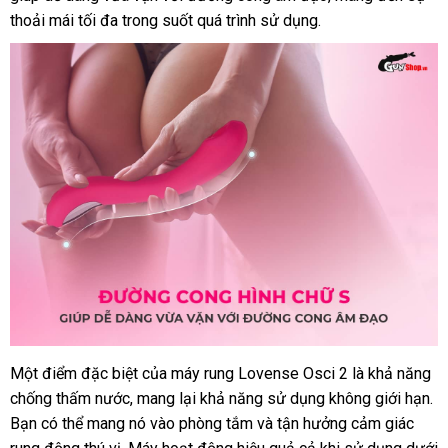
thoải mái tối đa trong suốt
nhận
quá trình sử dụng.
chữa
xét
Một điểm
mới
đặc biệt
online
của máy rung Lovense Osci 2 là khả năng
chống thấm nước
nhất
bảo
, mang lại khả năng sử dụng không giới hạn
nh
.
Bạn
so
có thể mang nó vào phòng tắm
hành
trung
và tận hưởng cảm giác
kh