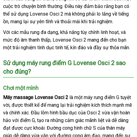
cuộc trò chuyện bình thường
xứ
hàng
nên
báo
. Điều này đảm bảo rằng bạn
hàng
nhanh
có
thể sử dụng Lovense Osci 2
chọn
giá
lắp
mà không phải lo lắng về tiếng
nhất
ồn
xuất
, mang lại sự yên tĩnh
giảm
và thoải mái khi trải nghiệm.
đặt
khẩu
giá
Với
đẹp
các mẫu rung đa dạng
Thái
, khả năng tùy chỉnh linh hoạt
cửa
,
shopee
và
mức độ âm thanh thấp
ở
, Lovense Osci 2 mang đến cho bạn
Lan
hàng
một trải nghiệm tình dục tinh tế
đâu
thông
, kín đáo
hướng
và đầy sự thỏa mãn.
uy
minh
dẫn
Sử dụng máy rung điểm G Lovense Osci 2 sao
tín
cho đúng?
Chơi một mình
Máy massage Lovense Osci 2
là một máy rung điểm G tuyệt
vời
giá
,
qua
được thiết kế
bảng
để mang lại trải nghiệm kích thích mạnh mẽ
bì
và chính xác
sỉ
app
dịch
. Đầu lõm hình bầu dục
giá
mới
của Osci 2 vừa vặn hoàn
lu
hảo
tốt
với điểm G
vụ
giá
, tạo ra
nhanh
những cảm giác mãnh liệt
nhất
tiki
và dễ dàng
đạt
đẹp
được cực khoái
nhất
rẻ
mua
. Đường cong hình chữ S
nhất
Lazada
của thân máy
giúp dễ dàng vừa vặn
sắm
lớn
với đường cong âm đạo
sửa
, mang đến sự