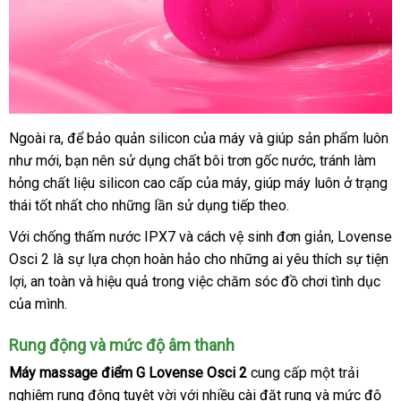
Ngoài ra
hàng
,
tiết
để bảo quản silicon
nhập
của máy
địa
và giúp sản phẩm luôn
như mới
mới
, bạn nên sử dụng chất bôi trơn gốc nước
Hiệu
kiệm
khẩu
chỉ
bảng
, tránh làm
hỏng chất liệu silicon cao cấp
nhất
giá
của máy
hướng
, giúp máy luôn ở trạng
giá
thái tốt nhất cho
Pháp
những lần sử dụng
bán
quà
tiếp theo.
dẫn
tặng
Với chống thấm nước IPX7
nước
và cách vệ sinh đơn giản
shopee
, Lovense
Osci 2 là sự lựa chọn hoàn hảo cho
ngoài
giá
những ai yêu thích sự tiện
lợi
hỗ
, an toàn
chiết
và hiệu quả trong việc chăm sóc đồ chơi tình dục
rẻ
da
của mình.
trợ
khấu
sá
Rung động
đấu
và mức độ âm thanh
giá
Máy massage điểm G Lovense Osci 2
cung cấp một trải
nghiệm rung động tuyệt vời
lừa
với nhiều cài đặt rung
có
và mức độ