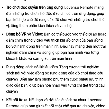
Trò chơi độc quyền trên ứng dụng
: Lovense Remote mang
đến
hàng
những trò chơi nhỏ độc đáo chỉ có trên ứng dụng
phản
, giúp
bạn kết hợp chế độ rung
nhái
mới
của đồ chơi
giảm
với
khuyến
những trò chơi thú
hồi
vị
tốt
, tăng thêm phần kích thích
nhất
mới
và vui nhộn.
giá
mãi
nhất
nhất
Đồng bộ VR
giá
và Video
: Bạn
thanh
có thể bước vào thế giới ảo
phản
hoặc
đắm chìm trong video yêu thích khi đồ chơi
rẻ
lý
giảm
của bạn đồng
hồi
bộ
tự
với hành động trên màn hình
lớn
. Điều này mang đến một trải
giá
nghiệm đắm chìm vô song
động
tại
, giúp bạn hòa mình vào từng
khoảnh khắc
vệ
và cảm giác trên màn hình.
nhà
sinh
Rung động sách nói khiêu dâm
: Tăng cường trải nghiệm
sách nói
tiết
với việc đồng bộ rung động
voucher
của đồ chơi theo câu
chuyện
Nhật
. Điều này làm phong phú thêm cuộc phiêu lưu thính
kiệm
giác
Thái
của bạn
Bản
đăng
, giúp bạn hòa nhập vào từng chi tiết trong câu
chuyện.
Lan
ký
Kết nối từ xa
:
giá
Nếu bạn
an
và đối tác ở cách xa nhau
to
, Lovense
Remote giúp bạn giữ kết nối chặt chẽ qua trò chuyện
sỉ
toàn
faceboo
, video
ở