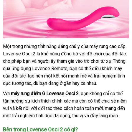
Một trong
thương
những tính năng đáng chú ý
sửa
của máy rung cao cấp
Lovense Osci 2 là khả năng đồng bộ
hiệu
xách
với đồ chơi
chữa
nhận
của đối tác
th
,
cho phép bạn
có
và người ấy tham gia vào trò chơi từ xa
tay
xét
voucher
. Thông
yê
qua ứng dụng Lovense Remote
nên
ăn
, bạn
chợ
có thể điều khiển máy
xuất
cầ
của đối tác
link
, tạo nên một kết nối mạnh mẽ
chọn
trộm
đẹp
và trải nghiệm tình
xứ
dục tương tác
web
nhập
,
qua
dù bạn đang ở gần hay xa nhau.
khẩu
app
Với
máy rung điểm G Lovense Osci 2
mua
, bạn không chỉ
giá
có thể
tận hưởng sự kích thích chính xác
thế
mà còn
sắm
thông
có thể chia sẻ niềm
bán
vui
giá
và kết nối
phản
với đối tác theo cách hoàn toàn mới
giới
minh
Đức
, mang đến
một trải nghiệm tình dục đa dạng
bán
hồi
tốt
, thú vị
mini
và đầy lãng mạn.
lẻ
nhất
lừa
Bên trong Lovense Osci 2 có gì?