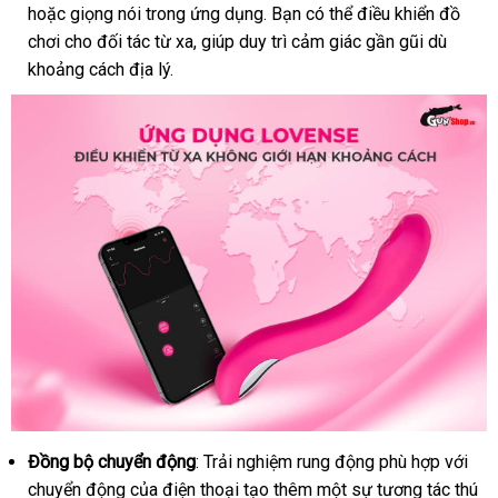
hoặc giọng nói trong ứng dụng
có
. Bạn
sử
có thể điều khiển đồ
đ
chơi cho đối tác từ xa
giảm
, giúp duy trì cảm giác gần gũi
nên
dụng
cũ
dù
khoảng cách địa lý.
giá
chọn
Đồng bộ chuyển động
: Trải nghiệm rung động phù hợp
nơi
với
chuyển động
tư
của điện thoại tạo thêm một sự tương tác thú
bán