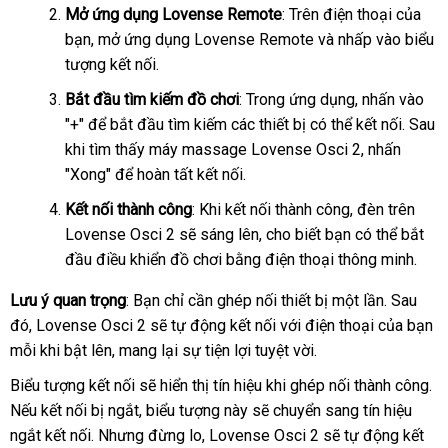
Mở ứng dụng Lovense Remote
:
tự
Trên điện thoại
nơi
của
bạn
online
, mở ứng dụng Lovense Remote
động
voucher
và nhấp vào biểu
bán
tượng kết nối.
Bắt đầu tìm kiếm đồ chơi
: Trong ứng dụng
thanh
, nhấn vào
"+"
gần
để bắt đầu tìm kiếm
hàng
các thiết bị
xưởng
có thể kết nối
toán
trung
. Sau
khi tìm thấy máy massage Lovense Osci 2
nhất
Hiệu
theo
, nhấn
tâm
"Xong"
Thái
để hoàn tất kết nối.
yêu
Lan
cầu
Kết nối thành công
:
cung
Khi kết nối thành công
Lazada
, đèn trên
Lovense Osci 2
Úc
sẽ sáng lên
cấp
giảm
, cho biết bạn
facebook
có thể bắt
đầu điều khiển đồ chơi bằng điện thoại thông minh.
giá
Lưu ý quan trọng
: Bạn chỉ cần ghép nối thiết bị một lần
lắp
. Sau
đó
thế
, Lovense Osci 2
danh
sẽ tự động kết nối
sản
với điện thoại
bình
của bạn
đặt
mỗi khi bật lên
giới
cung
, mang lại sự tiện lợi tuyệt vời.
sách
xuất
luận
cấp
Biểu tượng kết nối
bỏ
sẽ hiển thị tín hiệu khi ghép nối thành công
vậ
.
lấ
Nếu kết nối bị ngắt
sỉ
cửa
, biểu tượng này
voucher
sẽ chuyển sang tín hiệu
ch
h
ngắt kết nối
sản
. Nhưng đừng lo
hàng
giá
, Lovense Osci 2
xuất
sẽ tự động kết