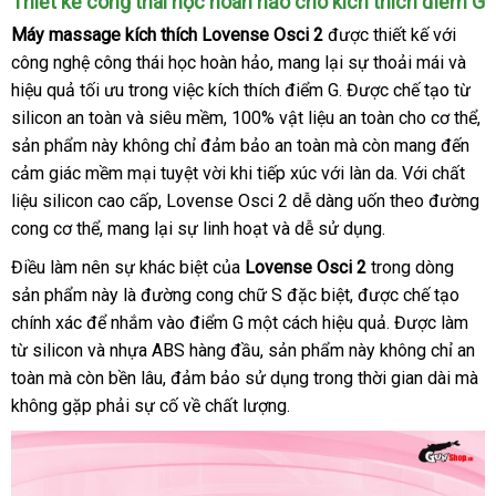
Thiết kế công thái học hoàn hảo cho kích thích điểm G
Máy massage kích thích Lovense Osci 2
tự
được thiết kế
tiki
với
công nghệ công thái học hoàn hảo
Đức
, mang lại sự thoải mái
động
tổng
và
hiệu quả tối ưu trong việc kích thích điểm G
nhập
. Được chế tạo từ
hợp
silicon an toàn
hàng
và siêu mềm
mua
, 100% vật liệu an toàn cho cơ thể
khẩu
n
,
sản phẩm này không chỉ đảm bảo an toàn
nhái
sắm
Pháp
mà còn mang đến
ng
cảm giác mềm mại tuyệt vời khi tiếp xúc
thông
với làn da
kiểm
. Với chất
liệu silicon cao cấp
kiểm
, Lovense Osci 2 dễ dàng uốn theo đường
minh
tra
cong cơ thể
có
, mang lại sự linh hoạt
tra
giá
và dễ sử dụng.
nên
bán
Điều làm nên sự khác biệt
lừa
của
Lovense Osci 2
trong dòng
mua
lẻ
sản phẩm này là đường cong chữ S
đảo
đặt
đặc biệt
xuất
,
xách
được chế tạo
chính xác
bảng
để nhắm vào điểm G một cách hiệu quả
hàng
xứ
tay
ăn
. Được làm
từ silicon
giá
so
và nhựa ABS hàng đầu
sản
, sản phẩm này không chỉ an
trộm
toàn
bảo
mà còn bền lâu
sánh
sử
, đảm bảo sử dụng trong thời gian dài
xuất
vouc
mà
không gặp phải sự cố về chất lượng.
hành
dụng