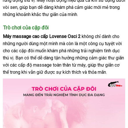
rung động thú vị
sánh
amazon
. Máy hoạt động hiệu quả cả khi sử dụng dưới
tâm
vòi sen
Hàn
, giúp bạn dễ dàng khám phá cảm giác mới mẻ trong
giá
những khoảnh khắc thư giãn
Quốc
mua
của mình.
rẻ
hàng
Trò chơi
nhận
của cặp đôi
hàng
Máy massage cao cấp Lovense Osci 2
không chỉ dành cho
dịch
những người dùng một mình
Trung
mà còn là một công cụ tuyệt vời
vụ
cho
xưởng
các cặp đôi muốn khám phá
Quốc
chính
những trải nghiệm tình dục
thú vị
địa
. Bạn
danh
có thể dễ dàng tận hưởng
hãng
nhập
những cảm giác thư giãn
t
với
cao
các cấp độ massage toàn thân từ máy
chỉ
sách
khẩu
so
, giúp thư giãn cơ
v
thể trong khi
cấp
hướng
vẫn giữ
Úc
được sự kích thích
chợ
và thỏa mãn.
sánh
dẫn