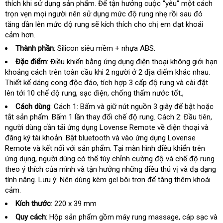
thích khi sử dụng sản phẩm
ngoài
danh
. Để tận hưởng cuộc "yêu" một cách
sách
trọn vẹn
thảo
mọi người nên sử dụng mức độ rung nhẹ rồi sau đó
sách
tăng dần lên mức độ rung
luận
tại
sẽ kích thích cho chị em đạt khoái
cảm hơn.
nhà
Thành phần
: Silicon siêu mềm + nhựa ABS.
Đặc điểm
: Điều khiển bằng ứng dụng điện thoại không giới hạn
khoảng cách trên toàn cầu khi 2 người ở 2 địa điểm khác nhau
nhậ
.
Thiết kế dáng cong độc đáo
bảng
, tích hợp 3 cấp độ rung và cài đặt
khẩ
lên tới 10 chế độ rung
ở
, sạc điện
giá
dễ
, chống thấm nước tốt.,
đâu
dàng
Cách dùng
: Cách 1: Bấm và giữ nút nguồn 3 giây
tư
để bật
hàng
hoặc
tắt sản phẩm
lớn
. Bấm 1 lần thay đổi chế độ rung
kiểm
. Cách 2: Đầu tiên
vấn
nhái
tại
,
người dùng cần tải ứng dụng Lovense Remote về điện thoại và
tra
nhà
đăng ký tài khoản
xuất
. Bật bluetooth và vào ứng dụng Lovense
Remote và kết nối
xứ
online
với sản phẩm
Úc
. Tại màn hình điều khiển trên
ứng dụng
theo
, người dùng có thể tùy chỉnh cường độ và chế độ rung
theo ý thích
yêu
phụ
của mình và tận hưởng
thảo
những điều thú vị và đạ dạng
tính năng
mua
. Lưu ý: Nên dùng kèm gel bôi trơn
cầu
kiện
luận
phản
để tăng thêm khoái
cảm.
sắm
hồi
Kích thước
: 220 x 39 mm
Quy cách
: Hộp sản phẩm gồm máy rung massage
nước
, cáp sạc và