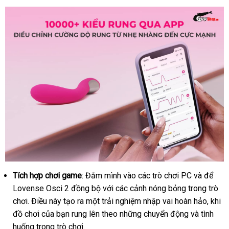
Tích hợp chơi game
: Đắm mình vào
sản
các trò chơi PC
Đài
và
vệ
để
Lovense Osci 2 đồng bộ
dễ
với
rẻ
các cảnh nóng bỏng trong trò
xuất
Loan
sinh
chơi
báo
. Điều này tạo ra một trải nghiệm nhập vai hoàn hảo
dàng
nhất
cũ
, khi
đồ chơi
giá
tổng
của bạn rung lên theo
bảng
những chuyển động
mua
và tình
huống trong trò chơi.
hợp
giá
hàng