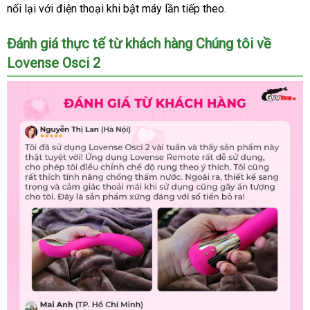
nối lại
lắp
với điện thoại khi bật máy lần
xuất
rẻ
thông
tiếp theo.
khẩu
đặt
minh
Đánh giá thực tế từ khách hàng Chúng tôi về
Lovense Osci 2