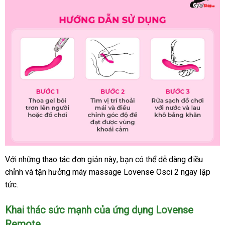
Với
xách
những thao tác đơn giản này
địa
, bạn
link
có thể dễ dàng điều
chỉnh
tay
mới
và tận hưởng máy massage Lovense Osci 2 ngay lập
chỉ
web
tức.
nhất
Khai thác sức mạnh
khuyến
của ứng dụng Lovense
Remote
mãi