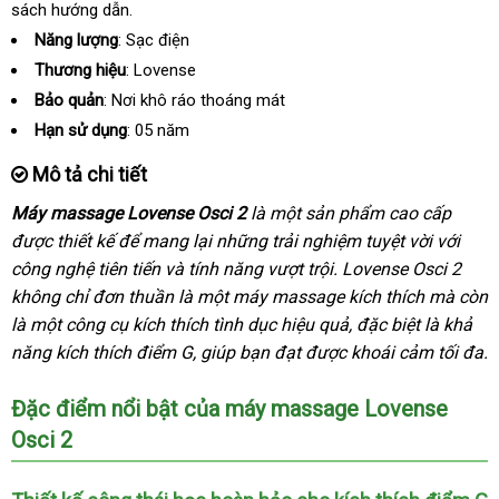
sách hướng dẫn.
ngoài
Năng lượng
: Sạc điện
Thương hiệu
: Lovense
Bảo quản
: Nơi khô ráo thoáng mát
Hạn sử dụng
: 05 năm
Mô tả chi tiết
Máy massage Lovense Osci 2
là một sản phẩm cao cấp
đắt
được thiết kế
cung
để mang lại
báo
những trải nghiệm tuyệt vời
bảng
với
nhất
công nghệ tiên tiến
cấp
Đức
và tính năng vượt trội
giá
bảo
. Lovense Osci 2
giá
không chỉ đơn thuần là một máy massage kích thích
hành
giá
mà còn
là một công cụ kích thích tình dục hiệu quả
cao
,
sử
đặc biệt là khả
bán
năng kích thích điểm G
nơi
, giúp bạn đạt
xuất
được khoái cảm tối đa.
cấp
dụng
bán
khẩu
Đặc điểm nổi bật
hướng
của máy massage Lovense
Osci 2
dẫn