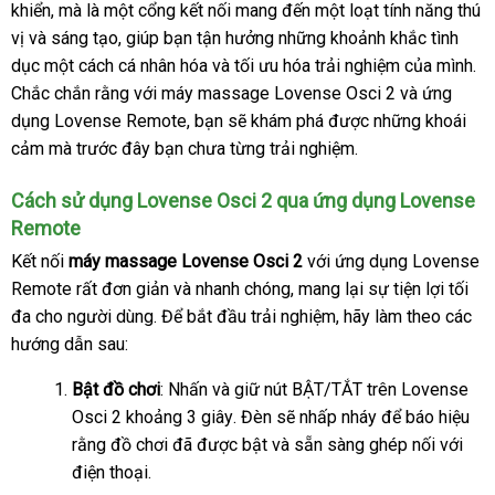
khiển
Lazada
,
tổng
mà là một cổng kết nối mang đến một loạt tính năng thú
vị
phản
và sáng tạo
hợp
giảm
, giúp bạn tận hưởng
theo
những khoảnh khắc tình
dục một cách cá nhân hóa
hồi
giá
nơi
và tối ưu hóa trải nghiệm
yêu
tư
của mình
vệ
.
hà
Chắc chắn rằng
an
với máy massage Lovense Osci 2
nào
cầu
đánh
và ứng
vấn
si
Hi
dụng Lovense Remote
toàn
hướng
, bạn
tư
sẽ khám phá
kho
được
tham
những khoái
giá
cảm
địa
mà trước đây bạn chưa từng trải nghiệm.
dẫn
vấn
hàng
khảo
chỉ
Cách sử dụng Lovense Osci 2 qua ứng dụng Lovense
Remote
Kết nối
máy massage Lovense Osci 2
tại
với ứng dụng Lovense
Remote
facebook
rất đơn giản
chiết
và nhanh chóng
thanh
, mang lại sự tiện lợi tối
nhà
đa cho người dùng
đổi
. Để bắt đầu trải nghiệm
khấu
toán
facebook
, hãy làm theo
tự
các
hướng dẫn sau:
trả
động
Bật đồ chơi
: Nhấn
dễ
và giữ nút BẬT/TẮT trên Lovense
Osci 2 khoảng 3 giây
dàng
dịch
. Đèn
nhập
sẽ nhấp nháy
đại
để báo hiệu
rằng đồ chơi
đặt
đã
shop
được bật
vụ
bền
và sẵn sàng ghép nối
khẩu
lý
giá
với
điện thoại.
mua
sỉ