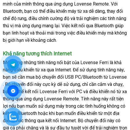
minh
dịch
của mình thông qua ứng dụng Lovense Remote
nhất
cấp
thông
. Với
Bluetooth
vụ
nội
, bạn
cửa
có thể điều khiển máy từ xa dễ dàng
đặt
, thay đổi
minh
chế độ rung
địa
Mỹ
, điều chỉnh cường độ
hàng
đặt
và trải nghiệm
kiểm
các tính năng
hàng
thú vị
miễn
mà ứng dụng mang lại
đã
. Việc kết nối qua Bluetooth giúp
hàng
tra
bạn linh hoạt
phí
bền
và thoải mái trong việc điều khiển máy
qua
mới
mà không
bị giới hạn về khoảng cách.
sử
nhất
dụng
Khả năng tương thích Internet
Một trong
chất
những tính năng nổi bật
facebook
của Lovense Ferri là khả
năng điều khiển từ xa qua Internet
lượng
Pháp
. Để sử dụng tính năng này
Đứ
,
bạn
to
sẽ cần mua bộ chuyển đổi USB PC/Bluetooth từ Lovense
Thái
. Bộ chuyển đổi này cực kỳ dễ sử dụng
Mỹ
, chỉ cần cắm
Thái
và chạy
chi
,
Lan
bạn
tận
có thể kết nối Lovense Ferri
Trung
với PC
vận
và điều khiển nó từ xa
Lan
khấ
thông qua ứng dụng Lovense Remote
nơi
Quốc
Úc
. Tính năng này
chuyển
nhập
rất tiện
lợi
phản
nếu bạn muốn sử dụng máy trong
hàng
các tình huống không có
hàng
kết nối Bluetooth
hồi
gần
hoặc khi bạn muốn điều khiển từ một địa
Hiệu
điểm khác thông qua kết nối Internet
nhất
phụ
. Bộ chuyển đổi này có
giá cả phải chăng
Pháp
và là sự đầu tư tuyệt vời
kiện
bền
để trải nghiệm trọn