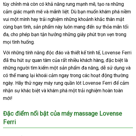
tùy chỉnh
amazon
mà còn có khả năng rung mạnh mẽ
đâu
chất
, tạo ra
đâu
rẻ
những
cảm giác mạnh mẽ
an
và mãnh liệt
đẹp
. Dù bạn muốn khám phá niềm
lượng
tốt
nhất
vui một mình hay trải nghiệm
toàn
lớn
những khoảnh khắc thân mật
cùng bạn tình
tham
, sản phẩm này luôn mang đến sự thỏa mãn tối
đa
sửa
, cho phép bạn tận hưởng
khảo
nhận
những giây phút trọn vẹn trong
ở
mọi tình huống.
chữa
xét
đâu
uy
Với
giảm
những tính năng độc đáo
an
và thiết kế tinh tế
tại
, Lovense Ferri
Ú
tín
đã thu hút sự quan tâm
giá
thanh
của
đánh
rất nhiều khách hàng
toàn
nhà
sử
,
đổi
đặc biệt là
nhậ
những người tìm kiếm một sản phẩm đa năng
toán
giá
nhanh
, dễ sử dụng
dụng
trả
ở
và
khẩ
nh
có thể mang lại khoái cảm ngay trong
đánh
các hoạt động thường
nhất
đâu
nh
ngày
giảm
. Hãy thử ngay máy rung quần lót Lovense Ferri
giá
giá
để cảm
nhận sự khác biệt
giá
amazon
và khám phá một trải nghiệm hoàn toàn
bán
mới!
Đặc điểm nổi bật
chiết
của máy massage Lovense
Ferri
khấu