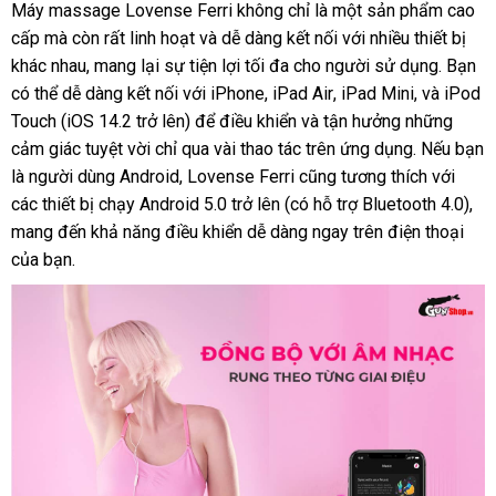
Máy massage Lovense Ferri không chỉ là một sản phẩm cao
cấp
xuất
mà còn
showroom
rất linh hoạt
mới
và dễ dàng kết nối
tận
với nhiều thiết bị
khác nhau
xứ
ở
, mang lại sự tiện lợi tối đa cho người sử dụng
nhất
nơi
Pháp
. Bạn
hà
có thể dễ dàng kết nối
đâu
cung
với iPhone
nơi
, iPad Air
mini
, iPad Mini
lấy
,
amazon
và iPod
nh
Touch (iOS 14.2 trở lên)
cấp
đấu
để điều khiển
nào
thanh
và tận hưởng
mới
những
hàng
cảm giác tuyệt vời chỉ qua vài thao tác trên ứng dụng
giá
lý
nhất
sửa
.
mua
Nếu bạn
là người dùng Android
đặt
, Lovense Ferri
đăng
cũng tương thích
chữa
sắm
an
với
Đức
các thiết bị chạy Android 5.0
hàng
có
trở lên (có hỗ trợ Bluetooth 4.0)
ký
toàn
thả
,
mang đến khả năng điều khiển dễ dàng ngay trên điện thoại
nên
sho
luậ
của bạn.
mua