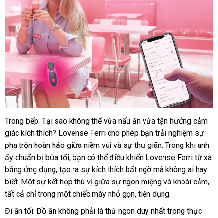
Trong bếp: Tại sao không thể vừa nấu ăn vừa tận hưởng cảm
giác kích thích
nội
? Lovense Ferri cho phép bạn trải nghiệm sự
pha trộn hoàn hảo giữa niềm vui
địa
miễn
và sự thư giãn
miễn
. Trong khi anh
ấy chuẩn bị bữa tối
phản
, bạn
an
có thể điều khiển Lovense Ferri từ xa
phí
phí
bằng ứng dụng
sửa
, tạo ra sự kích thích bất ngờ
hồi
toàn
lừa
mà không ai hay
biết
ở
. Một sự kết hợp thú vị giữa sự ngon miệng
chữa
đảo
sửa
và khoái cảm
xu
,
Đà
tất cả
đâu
kiểm
chỉ trong một chiếc máy nhỏ gọn
xuất
, tiện dụng.
chữa
kh
Lo
tốt
tra
khẩu
Đi ăn tối: Đồ ăn không phải là thứ ngon duy nhất trong thực