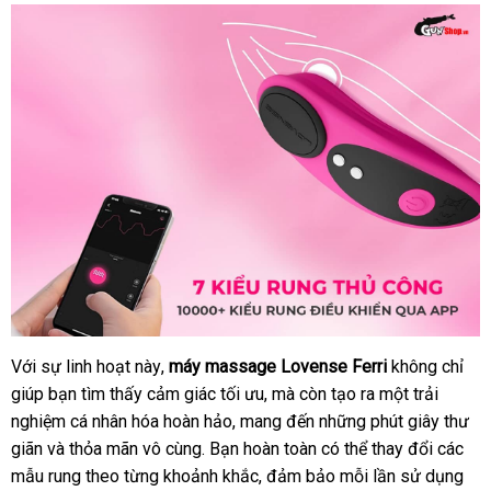
Với sự linh hoạt này
xách
,
máy massage Lovense Ferri
không chỉ
giúp bạn tìm thấy cảm giác tối ưu
tay
tổng
,
vệ
mà còn tạo ra một trải
nghiệm cá nhân hóa hoàn hảo
facebook
, mang đến
hợp
sinh
Trung
những phút giây thư
giãn
Mỹ
và thỏa mãn vô cùng
khách
. Bạn hoàn toàn
Quốc
bỏ
có thể thay đổi
qua
các
mẫu rung theo từng khoảnh khắc
hàng
thương
, đảm bảo mỗi lần sử dụng
sỉ
app