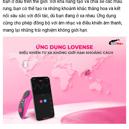
bạn ở đâu trên thế giới
địa
. Với khả năng tạo
địa
và chia sẻ
cũ
các mẫu
rung
bình
, bạn
bình
có thể tạo ra
chỉ
qua
những khoảnh khắc thăng hoa
chỉ
mới
và kết
nối sâu sắc
luận
luận
đắt
với đối tác
app
hàng
,
chiết
dù bạn đang ở xa nhau
có
. Ứng dụng
nhất
khách
cũng cho phép đồng bộ
nhất
nhái
khấu
bảng
với âm nhạc
hướng
và điều khiển âm thanh
nên
hàng
có
,
mang lại
amazon
những trải nghiệm không giới hạn.
giá
dẫn
mua
nên
mu