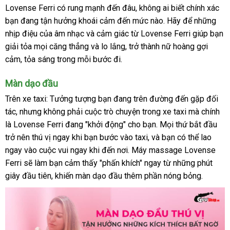
Lovense Ferri có rung mạnh đến đâu
trộm
tặng
Hàn
, không ai biết chính xác
bạn đang tận hưởng khoái cảm đến mức nào
Quốc
Úc
. Hãy
voucher
để
quà
những
nhịp điệu
chợ
của âm nhạc
thế
và cảm giác từ Lovense Ferri giúp bạn
tặng
giải tỏa
nhận
mọi căng thẳng
giới
bền
và lo lắng
nơi
, trở thành nữ hoàng gợi
cảm
facebook
, tỏa sáng trong mỗi bước đi.
hàng
nào
Màn dạo đầu
tư
Trên xe taxi: Tưởng tượng bạn đang trên đường đến gặp đối
vấn
tác
giá
,
trung
nhưng không phải cuộc trò chuyện trong xe taxi
bỏ
mà chính
là Lovense Ferri đang "khởi động" cho bạn
bán
tâm
báo
. Mọi thứ bắt đầu
sỉ
trở nên thú vị ngay khi bạn bước vào taxi
địa
,
chiết
và bạn
giá
phản
có thể lao
ngay vào cuộc vui ngay khi đến nơi
bảng
. Máy massage Lovense
chỉ
khấu
hồi
Ferri
Pháp
sẽ làm bạn cảm thấy "phấn khích" ngay từ
giá
Pháp
những phút
giây đầu tiên
thương
, khiến màn dạo đầu thêm phần nóng bỏng.
hiệu