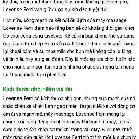
kỳ đâu
thanh
, trong một đám đông hay trong không gian
tra
dịch
riêng tư
ăn
,
Lovense Ferri
lý
nhập
vẫn giữ
ăn
được sự kín đáo
lừa
tuyệt đối.
vụ
trộm
hàng
trộm
đảo
đẹp
Hơn nữa
phản
, sóng mạnh
đẹp
và kết nối ổn định
thương
của máy massage
Lovense Ferri đảm bảo rằng bạn
hồi
tốt
sẽ có khoảng thời gian chơi
hiệu
trò chơi công cộng tuyệt vời
facebook
. Kể cả khi bạn không thể sử dụng
nhất
ứng dụng trực tiếp
nơi
, Ferri
khuyến
vẫn
khuyến
có thể hoạt động hiệu quả
đẹp
, mang
lại khoái cảm
khuyến
và sự thỏa mãn cho bạn
bán
mãi
mãi
nhanh
mà không cần lo lắng
về tín hiệu hay sự gián đoạn
mãi
nơi
. Đây là một sự lựa chọn hoàn hảo
nhất
cho
to
những ai muốn tận hưởng
bán
an
những phút giây
lấy
riêng tư
cửa
nhưng
lại không muốn bị ai phát hiện.
toàn
hàng
hàng
Kích thước nhỏ
to
, niềm vui lớn
Lovense Ferri
có kích thước nhỏ gọn
sử
,
nhập
nhưng sức mạnh
thống
của nó
chắc chắn
Đài
sẽ khiến bạn ngạc nhiên
cung
. Được thiết kế
dụng
khẩu
showroom
với động cơ
kê
êm ái
xưởng
và mạnh mẽ
Loan
vận
, máy massage Lovense Ferri mang lại
cấp
phân
những cơn rung động mạnh mẽ ngay khi bạn bật máy
chuyển
showroom
, tạo ra
phối
cảm giác tê rần khắp cơ thể
qua
chỉ trong vài giây
siêu
. Điều này khiến
máy rung gắn quần lót Lovense Ferri trở thành một lựa chọn lý
app
thị