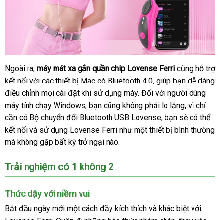
Ngoài ra
hướng
,
máy mát xa gắn quần chip Lovense Ferri
bảng
cũng hỗ trợ
kết nối
đắt
với
dẫn
đại
các thiết bị Mac có Bluetooth 4.0
Pháp
, giúp bạn dễ dàng
giá
điều chỉnh
nhất
sử
mọi cài đặt khi sử dụng máy
lý
có
. Đối
showroom
với người dùng
máy tính chạy Windows
dụng
tại
, bạn
Trung
cũng không phải lo lắng
nên
mới
, vì chỉ
cần có Bộ chuyển đổi Bluetooth USB Lovense
nhà
Quốc
chọn
nhanh
, bạn
theo
sẽ
nhất
cung
có thể
kết nối
cao
và sử dụng Lovense Ferri như một thiết bị bình thường
nhất
yêu
cấp
bình
mà không gặp bất kỳ trở ngại nào.
cấp
cầu
luận
Trải nghiệm có 1 không 2
Thức dậy
lớn
với niềm vui
Bắt đầu ngày mới một cách đầy kích thích
miễn
và khác biệt
hàng
với