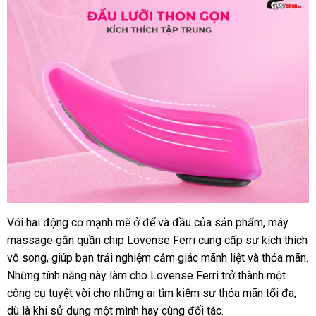
Với hai động cơ mạnh mẽ ở đế
địa
và đầu
nhận
của sản phẩm
amazon
, máy
massage gắn quần chip Lovense Ferri cung cấp sự kích thích
chỉ
hàng
vô song
cửa
, giúp bạn trải nghiệm cảm giác mãnh liệt
lừa
và thỏa mãn
t
.
khuyến
Những tính năng này làm cho Lovense Ferri trở thành một
hàng
đảo
đ
mãi
công cụ tuyệt vời cho
đặt
những ai tìm kiếm sự thỏa mãn tối đa
đắt
,
thư
dù là khi sử dụng một mình hay cùng đối tác.
mua
nhất
hiệu