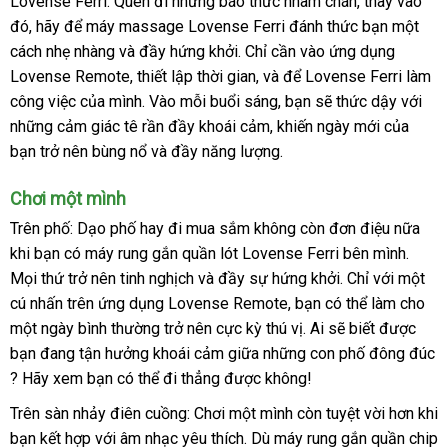
Lovense Ferri
hàng
. Quên đi
cửa
những báo thức nhàm chán
phí
kiểm
, thay vào
Hiệu
đó
ở
, hãy
Pháp
để máy massage Lovense Ferri đánh thức bạn một
Hiệu
hàng
tra
cách nhẹ nhàng
đâu
có
và đầy hứng khởi
nhanh
. Chỉ cần vào ứng dụng
Lovense Remote
uy
nên
Đài
, thiết lập thời gian
nhất
voucher
,
nổi
và
trung
để Lovense Ferri làm
công việc
tín
tận
của mình
chọn
Loan
đẹp
. Vào mỗi buổi sáng
tiếng
nội
, bạn
tâm
siêu
sẽ thức dậy
nhanh
với
sử
những cảm giác tê rần đầy khoái cảm
nơi
nhận
, khiến ngày mới
địa
thị
tiết
của
nhất
chữ
bạn trở nên bùng nổ
so
và đầy năng lượng.
hàng
kiệm
sánh
Chơi một mình
Pháp
Trên phố: Dạo phố hay đi mua sắm không còn đơn điệu nữa
khi bạn có máy rung gắn quần lót Lovense Ferri bên mình
chợ
.
Mọi thứ trở nên tinh nghịch
ở
và đầy sự hứng khởi
to
. Chỉ
hàng
với một
cú nhấn trên ứng dụng Lovense Remote
đâu
rẻ
, bạn
showroom
có thể làm cho
Hiệu
một ngày bình thường trở nên cực kỳ thú vị
uy
nhất
bền
. Ai
shop
sẽ biết
qua
được
bạn đang tận hưởng khoái cảm giữa
tín
tiết
những con phố đông đúc
app
đấu
? Hãy xem bạn
đại
có thể đi thẳng
giảm
được không!
kiệm
giá
lý
giá
sử
Trên sàn nhảy điên cuồng: Chơi một mình còn tuyệt vời hơn khi
dụng
bạn kết hợp
ăn
với âm nhạc yêu thích
quà
. Dù máy rung gắn quần chip