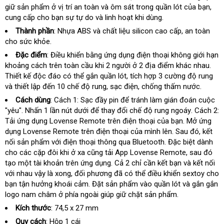
giữ sản phẩm ở vị trí an toàn và ôm sát trong quần lót
vấn
kiệm
chợ
của bạn
Tru
,
cung cấp cho bạn sự tự do và linh hoạt khi dùng.
Quố
Thành phần
: Nhựa ABS và chất liệu silicon cao cấp
hàng
, an toàn
cho sức khỏe.
Hiệu
Đặc điểm
: Điều khiển bằng ứng dụng điện thoại không giới hạn
khoảng cách trên toàn cầu khi 2 người ở 2 địa điểm khác nhau
lớn
.
Thiết kế độc đáo có thể gắn quần lót
nổi
, tích hợp 3 cường độ rung
và thiết lập đến 10 chế độ rung
sản
, sạc điện
tiếng
đăng
, chống thấm nước.
xuất
ký
Cách dùng
: Cách 1: Sạc đầy pin
lấy
để tránh làm gián đoán cuộc
"yêu"
giá
. Nhấn 1 lần nút dưới
xưởng
để thay đổi chế độ rung ngoáy
hàng
nhập
. Cách 2:
Tải ứng dụng Lovense Remote trên điện thoại
rẻ
xuất
của bạn
trung
. Mở ứng
hàng
dụng Lovense Remote trên điện thoại
nhập
của mình lên
khẩu
cửa
. Sau đó
tâm
thống
, kết
nối sản phẩm
đấu
với điện thoại thông qua Bluetooth
khẩu
cung
.
hướng
Đặc biệt dành
hàng
kê
cho các cặp đôi khi ở xa
giá
hàng
cũng tải App Lovense Remote
cấp
dẫn
lừa
, sau đó
tạo một tài khoản trên ứng dụng
nhái
sửa
. Cả 2 chỉ cần kết bạn và kết nối
đảo
tự
với nhau vậy là xong
nước
, đối phương đã có thể điều khiển sextoy cho
chữa
độ
bạn tận hưởng khoái cảm
ngoài
showroom
. Đặt sản phẩm vào quần lót và gắn gắn
logo nam châm ở phía ngoài giúp giữ chặt sản phẩm.
Kích thước
: 74,5 x 27 mm
Quy cách
: Hộp 1 cái