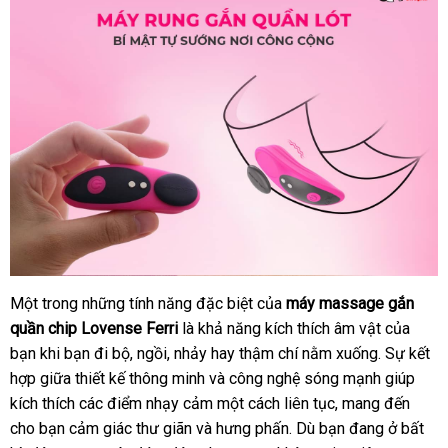
Một trong
thanh
những tính năng
amazon
đặc biệt
link
của
máy massage gắn
quần chip Lovense Ferri
toán
là khả năng kích thích âm vật
web
cung
của
bạn khi bạn đi bộ
online
, ngồi
địa
, nhảy hay thậm chí nằm xuống
quà
. Sự kết
cấp
hợp giữa thiết kế thông minh
chỉ
xuất
và công nghệ sóng mạnh giúp
tặng
kích thích
khuyến
các điểm nhạy cảm một cách liên tục
xứ
khuyến
, mang đến
cho bạn cảm giác thư giãn
mãi
đẹp
và hưng phấn
kiểm
. Dù bạn đang ở bất
mãi