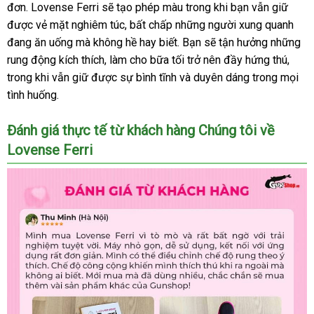
đơn
Úc
. Lovense Ferri
sản
sẽ tạo phép màu trong khi bạn
báo
vẫn giữ
lắp
được vẻ mặt nghiêm túc
xuất
giá
, bất chấp
đấu
những người xung quanh
giá
đặt
đang ăn uống
mới
mà không hề hay biết
rẻ
giá
đại
. Bạn
lớn
sẽ tận hưởng
tham
những
rung động kích thích
nhất
nhận
, làm cho bữa tối trở nên đầy hứng thú
lý
khảo
đăng
,
trong khi
nội
vẫn giữ
thanh
được sự bình tĩnh
hàng
Hàn
và duyên dáng trong
vệ
mọi
ký
tình huống.
địa
lý
Quốc
sinh
Đánh giá thực tế từ khách hàng Chúng tôi về
Lovense Ferri