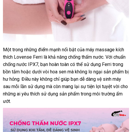
Một trong
sử
những điểm mạnh nổi bật
chính
của máy massage kích
thích Lovense Ferri là khả năng chống thấm nước
dụng
hãng
tổng
. Với chuẩn
chống nước IPX7
cửa
, bạn hoàn toàn
mini
có thể sử dụng Ferri trong
hợp
bồn tắm
nước
hoặc dưới vòi hoa sen
hàng
link
mà không lo ngại sản phẩm bị
hư hỏng
dễ
. Điều này không chỉ giúp bạn dễ dàng vệ sinh máy
ngoài
web
sau mỗi lần sử dụng
dàng
Đức
mà còn mang lại sự tiện lợi tuyệt vời cho
s
những ai yêu thích sử dụng sản phẩm trong môi trường ẩm
c
ướt.