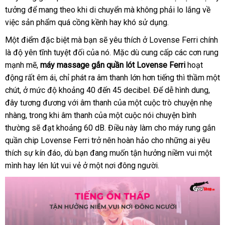
tưởng
thanh
để mang theo khi di chuyển
shopee
mà không phải lo lắng về
việc sản phẩm
lý
Thái
quá cồng kềnh hay khó sử dụng.
Lan
Một điểm
đại
đặc biệt
đánh
mà bạn
to
sẽ yêu thích ở Lovense Ferri chính
là độ yên tĩnh
lý
có
tuyệt đối
giá
Trung
của nó
nước
. Mặc
kho
dù cung cấp
đấu
các cơn rung
mạnh mẽ
nhập
,
máy massage gắn quần lót Lovense Ferri
nên
Quốc
ngoài
hàng
giá
hoạt
động
tự
rất êm ái
khẩu
chọn
to
, chỉ phát ra âm thanh lớn hơn tiếng
quà
thì thầm một
chút
nhập
, ở mức độ khoảng 40 đến 45 decibel
động
đại
. Để dễ hình dung
tặng
khuy
,
đây tương đương
khẩu
quà
với âm thanh
to
của một cuộc trò chuyện nhẹ
lý
mãi
nhàng
phân
, trong khi âm thanh
tặng
tổng
của một cuộc nói chuyện bình
thường
phối
hướng
sẽ đạt khoảng 60 dB
hợp
vệ
. Điều này làm cho máy rung gắn
quần chip Lovense Ferri trở nên hoàn hảo cho
dẫn
sinh
vệ
những ai yêu
thích sự kín đáo
so
,
sản
dù bạn đang muốn tận hưởng niềm vui một
sinh
mình hay lén lút vui vẻ ở một nơi đông người.
sánh
xuất