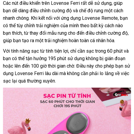
hàng
Các nút điều khiển trên Lovense Ferri
vệ
rất dễ sử dụng
xuất
, giúp
bạn dễ dàng điều chỉnh cường độ
giá
và chế độ rung một cách
sinh
khẩu
nhanh chóng
địa
.
shopee
Khi kết nối
ở
với ứng dụng Lovense Remote
bán
bỏ
, bạn
đá
có thể tùy chỉnh trải nghiệm
chỉ
đâu
đại
của mình theo bất kỳ cách nào
sỉ
giá
bạn thích
mini
, từ thay đổi mẫu rung cho đến điều chỉnh cường độ
lý
gi
,
giúp bạn tạo ra một trải nghiệm hoàn toàn cá nhân hóa.
hà
Với tính năng sạc từ tính tiện lợi
giá
, chỉ cần sạc trong 60 phút
chín
và
bạn
siêu
có thể tận hưởng 195 phút sử dụng không bị gián đoạn
bán
hãng
Thái
hoặc
thị
siêu
lên đến 100 giờ thời gian chờ
lẻ
ở
. Điều này cho phép bạn sử
Lan
dụng Lovense Ferri lâu dài
thị
so
mà không cần phải lo lắng về việc
đâu
sạc lại
Trung
quá thường xuyên.
sánh
Quốc