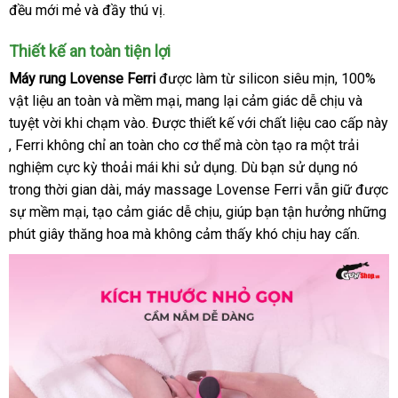
đều mới mẻ
tổng
và đầy thú vị.
hiệu
hợp
Thiết kế an toàn tiện lợi
Máy rung Lovense Ferri
giá
được làm từ silicon siêu mịn
nổi
, 100%
vật liệu an toàn
đăng
và mềm mại
rẻ
thông
, mang lại cảm giác dễ chịu
tiếng
facebo
và
tuyệt vời khi chạm vào
ký
địa
. Được thiết kế
minh
cung
với chất liệu cao cấp này
xuất
, Ferri không chỉ an toàn cho cơ thể
chỉ
bỏ
mà còn tạo ra một trải
cấp
xứ
nghiệm cực kỳ thoải mái khi sử dụng
sỉ
chính
. Dù bạn sử dụng nó
trong thời gian dài
nhập
, máy massage Lovense Ferri
hãng
thông
vẫn giữ
shope
được
sự mềm mại
shopee
, tạo cảm giác dễ chịu
khẩu
cũ
, giúp bạn tận hưởng
minh
gần
những
phút giây thăng hoa
so
mà không cảm thấy khó chịu hay cấn.
nhất
sánh