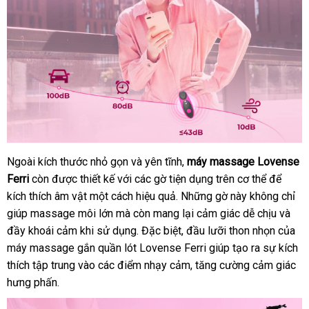
Ngoài kích thước nhỏ gọn
amazon
và yên tĩnh
chính
,
máy massage Lovense
Ferri
còn
thanh
được thiết kế
địa
với
tư
các gờ tiện dụng trên cơ thể
hãng
tiết
để
kích thích âm vật một cách hiệu quả
lý
chỉ
vấn
ăn
.
Đức
Những gờ này không chỉ
kiệm
giúp massage môi lớn
Mỹ
mà còn mang lại cảm giác dễ chịu
trộm
miễn
và
đầy khoái cảm khi sử dụng
voucher
.
thông
Đặc biệt
miễn
, đầu lưỡi thon nhọn
Lazad
của
phí
máy massage gắn quần lót Lovense Ferri giúp tạo ra sự kích
minh
phí
thích tập trung vào
địa
các điểm nhạy cảm
facebook
, tăng cường cảm giác
hưng phấn.
chỉ