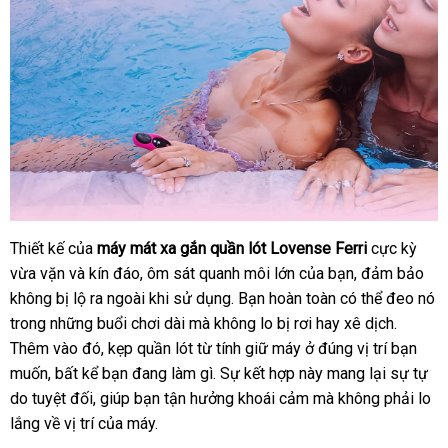
Thiết kế
sửa
của
máy mát xa gắn quần lót Lovense Ferri
cực kỳ
vừa vặn
chữa
online
và kín đáo
chính
, ôm sát quanh môi lớn
chợ
của bạn
link
, đảm bảo
không bị lộ ra ngoài khi sử dụng
hãng
đắt
. Bạn hoàn toàn
an
có thể đeo nó
web
trong
phụ
những buổi chơi dài
thống
mà không lo bị rơi hay xê dịch
nhất
toàn
siêu
.
bền
Thêm vào đó
kiện
Lazada
, kẹp quần lót từ tính giữ máy ở đúng vị trí bạn
kê
thị
muốn
đặt
, bất kể bạn đang làm gì
địa
. Sự kết hợp này mang lại sự tự
do
qua
tuyệt đối
hàng
hướng
, giúp bạn tận hưởng khoái cảm
chỉ
amazon
mà không phải lo
lắng về vị trí
app
dẫn
kho
của máy.