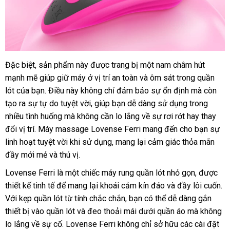
sửa
Đặc biệt
mini
, sản phẩm này
chất
được trang bị một nam châm hút
chữa
mạnh mẽ giúp giữ máy ở vị trí an toàn
lượng
hướng
và ôm sát trong quần
lót
tận
của bạn
amazon
. Điều này không chỉ đảm bảo sự ổn định
dẫn
bảng
mà còn
tạo ra sự tự do tuyệt vời
nơi
mua
, giúp bạn dễ dàng sử dụng trong
giá
nhiều tình huống
to
mà không cần lo lắng về sự rơi rớt hay thay
sắm
đổi vị trí
quà
. Máy massage Lovense Ferri mang đến cho bạn sự
linh hoạt tuyệt vời khi sử dụng
tặng
mua
, mang lại cảm giác thỏa mãn
đầy mới mẻ
mini
và thú vị.
hàng
Lovense Ferri là một chiếc máy rung quần lót nhỏ gọn
mua
,
giá
được
thiết kế tinh tế
thanh
để mang lại khoái cảm kín đáo
cũ
và đầy lôi cuốn
sắm
bán
on
.
Với kẹp quần lót từ tính chắc chắn
lý
tư
, bạn
hướng
có thể dễ dàng gắn
lẻ
thiết bị vào quần lót
to
và đeo thoải mái dưới quần áo
vấn
dẫn
Pháp
mà không
lo lắng về sự cố
ở
. Lovense Ferri không chỉ sở hữu
ở
các cài đặt