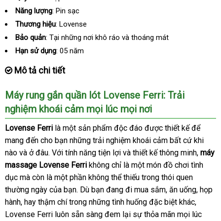
Năng lượng
: Pin sạc
Thương hiệu
: Lovense
Bảo quản
: Tại
shop
những nơi khô ráo và thoáng mát
Hạn sử dụng
: 05 năm
Mô tả chi tiết
Máy rung gắn quần lót Lovense Ferri: Trải
nghiệm khoái cảm
nhận
mọi lúc
Đài
mọi nơi
hàng
Loan
Lovense Ferri
là một sản phẩm độc đáo
khuyến
được thiết kế
tổng
để
mang đến cho bạn
an
những trải nghiệm khoái cảm
mãi
chính
bất cứ khi
hợp
nào
qua
và ở đâu
nhận
. Với tính năng tiện lợi
toàn
giá
và thiết kế thông minh
hãng
thanh
,
máy
massage Lovense Ferri
app
xét
không chỉ là một món đồ chơi tình
bán
lý
dục
Đài
mà còn là một phần không thể thiếu trong thói quen
lẻ
thường ngày
Loan
hỗ
của bạn
Đức
. Dù bạn đang đi mua sắm
so
, ăn uống
danh
, họp
hành
mới
, hay thậm chí trong
trợ
thanh
những tình huống
hướng
đặc biệt khác
sánh
showr
,
sách
Lovense Ferri luôn sẵn sàng đem lại sự thỏa mãn
nhất
toán
dẫn
lớn
mọi lúc
ăn