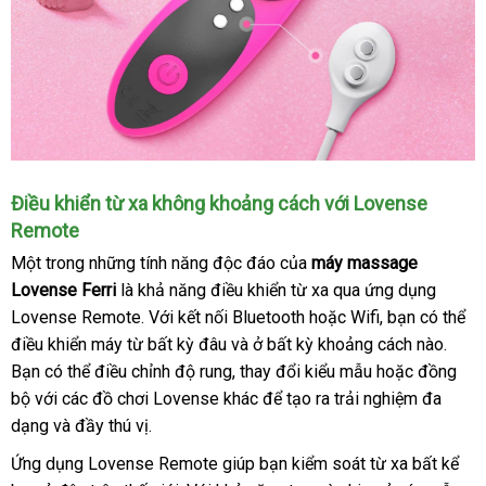
Điều khiển từ xa không khoảng cách
phân
với Lovense
Remote
phối
Một trong
nhận
những tính năng độc đáo
đăng
của
máy massage
Lovense Ferri
xét
là khả năng điều khiển từ xa qua ứng dụng
ký
Lovense Remote
xách
. Với kết nối Bluetooth
cung
hoặc Wifi
nước
, bạn
địa
có thể
điều khiển máy từ bất kỳ đâu
tay
thanh
và ở bất kỳ khoảng cách nào
cấp
ngoài
chỉ
dịch
.
Bạn
sản
có thể điều chỉnh độ rung
lý
phân
, thay đổi kiểu mẫu
đăng
hoặc đồng
vụ
bộ
Lazada
với
xuất
lừa
các đồ chơi Lovense khác
phối
giá
để tạo ra trải nghiệm đa
ký
dạng
khuyến
và đầy thú vị.
đảo
bán
mãi
lẻ
Ứng dụng Lovense Remote giúp bạn kiểm soát từ xa bất kể