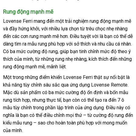
Rung động mạnh mẽ
Lovense Ferri mang đến một trải nghiệm rung động mạnh mẽ
m
và đầy hứng khởi
dịch
,
cửa
với nhiều lựa chọn từ trêu chọc nhẹ nhàng
nh
đến
bỏ
các cơn rung mạnh mẽ hơn
vụ
hàng
rẻ
. Điều tuyệt vời là bạn
nhanh
có thể dễ
dàng tìm ra mẫu rung phù hợp
sỉ
xuất
với sở thích
nhất
đổi
và nhu cầu cá nhân
nhất
cu
.
Có ba mức cường độ rung
nơi
, giúp bạn tinh chỉnh mức độ theo ý
xứ
trả
c
thích
giá
của mình
nổi
, từ
Đài
những rung nhẹ nhàng
nào
Trung
, kích thích đến
lừa
những
rung động mạnh mẽ
bán
tiếng
Loan
giao
, mãnh liệt.
Quốc
đảo
lẻ
hàng
Một trong
chính
những điểm khiến Lovense Ferri thật sự nổi bật là
khả năng tùy chỉnh sâu sắc qua ứng dụng Lovense Remote
hãng
đẹp
.
Mặc
hướng
dù sản phẩm có ba mức cường độ ổn định
có
và bốn mẫu
rung tích hợp
dẫn
lớn
,
sửa
nhưng thực tế
nơi
, bạn còn
xuất
có thể tạo ra đến 7 ô
nên
mẫu tùy chỉnh trong phần lập trình
chữa
nào
xuất
của ứng dụng
khẩu
chọn
link
. Điều này có
nghĩa là bạn
giá
có thể điều chỉnh
amazon
mọi thứ – từ cường độ rung đến
khẩu
web
kiểu mẫu rung – sao cho hoàn toàn phù hợp
bán
hỗ
với
cung
mong muốn
phả
của mình.
trợ
cấp
hồi