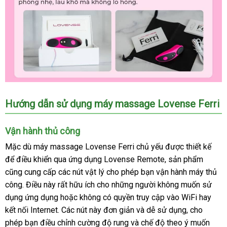
Hướng dẫn sử dụng máy massage Lovense Ferri
Vận hành thủ công
Mặc
hướng
dù máy massage Lovense Ferri chủ yếu
địa
được thiết kế
xuất
để điều khiển qua ứng dụng Lovense Remote
dẫn
so
, sản phẩm
chỉ
nơi
xứ
cũng cung cấp
địa
các nút vật lý cho phép bạn vận hành máy thủ
sánh
nào
công
Lazada
. Điều này
đặt
rất hữu ích cho
chỉ
nhanh
những người không muốn sử
dụng ứng dụng
hàng
tiki
hoặc không có quyền truy cập vào WiFi hay
nhất
kết nối Internet
showroom
. Các nút này đơn giản
nội
và dễ sử dụng
mua
, cho
phép bạn điều chỉnh cường độ rung
miễn
và chế độ theo ý muốn
địa
hàng
vận