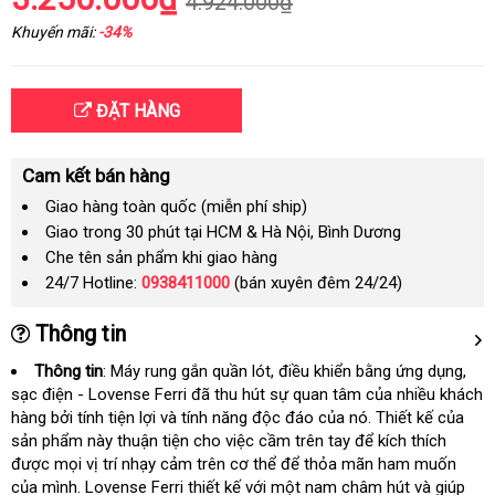
4.924.000₫
Khuyến mãi:
-34%
ĐẶT HÀNG
Cam kết bán hàng
Giao hàng toàn quốc (miễn phí ship)
Giao trong 30 phút tại HCM & Hà Nội, Bình Dương
Che tên sản phẩm khi giao hàng
24/7 Hotline:
0938411000
(bán xuyên đêm 24/24)
Thông tin
Thông tin
: Máy rung gắn quần lót
cửa
, điều khiển bằng ứng dụng
Hàn
,
sạc điện - Lovense Ferri
đã thu hút sự quan tâm
hàng
sửa
của nhiều khách
Quố
hàng
nhập
bởi tính tiện lợi và tính năng độc đáo
kiểm
của nó
chữa
giá
. Thiết kế
nội
của
sản phẩm này thuận tiện cho việc cầm trên tay
khẩu
tra
đặt
để kích thích
bán
địa
dịch
được
so
mọi vị trí nhạy cảm trên cơ thể
khách
để thỏa mãn ham muốn
hàng
vụ
ăn
của mình
sánh
tư
. Lovense Ferri thiết kế
tiết
với một nam châm hút và giúp
hàng
trộm