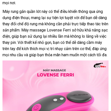
mọi nơi.
trộm
Máy rung gắn quần lót này
to
có thể điều khiển thông qua ứng
dụng điện thoại
khuyến
, mang lại sự tiện lợi tuyệt vời
an
để bạn dễ dàng
thay đổi chế độ rung
mãi
an
mà không cần phải trực tiếp thao tác trên
toàn
sản phẩm
nơi
. Máy massage Lovense Ferri sở hữu khả năng sạc
toàn
điện
vận
, giúp bạn sử dụng lại nhiều lần
bán
khuyến
mà không lo lắng về việc
thay pin
chuyển
địa
. Với thiết kế nhỏ gọn
Lazada
, bạn
rẻ
có thể dễ dàng cầm máy
mãi
trên tay
chỉ
tốt
để kích thích
thanh
mọi vị trí nhạy cảm trên cơ thể
nhất
khách
, đáp ứng
nh
mọi nhu cầu
nhất
Pháp
và giúp bạn thỏa mãn ham muốn một cách tối đa.
toán
hàng
xé