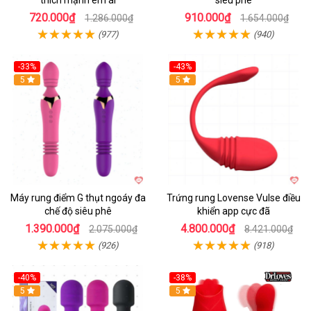
thích mạnh êm ái
siêu phê
720.000₫
910.000₫
1.286.000₫
1.654.000₫
(977)
(940)
-33%
-43%
Hot
5
Hot
5
Máy rung điểm G thụt ngoáy đa
Trứng rung Lovense Vulse điều
chế độ siêu phê
khiển app cực đã
1.390.000₫
4.800.000₫
2.075.000₫
8.421.000₫
(926)
(918)
-40%
-38%
5
Hot
5