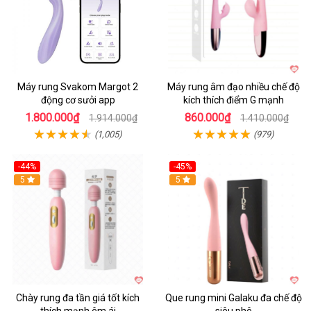
Máy rung Svakom Margot 2
Máy rung âm đạo nhiều chế độ
động cơ sưởi app
kích thích điểm G mạnh
1.800.000₫
860.000₫
1.914.000₫
1.410.000₫
(1,005)
(979)
-44%
-45%
Hot
5
Hot
5
Chày rung đa tần giá tốt kích
Que rung mini Galaku đa chế độ