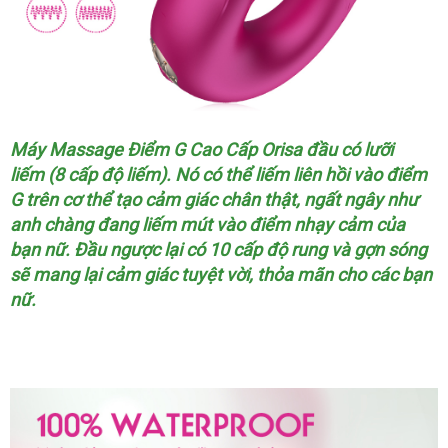
Máy Massage Điểm G Cao Cấp Orisa đầu có lưỡi
liếm (8 cấp độ liếm)
trung
. Nó
giao
có thể liếm liên hồi vào điểm
G trên cơ thể tạo cảm giác chân thật
tâm
hàng
vận
, ngất ngây như
anh chàng đang liếm mút vào điểm nhạy cảm
chuyển
rẻ
của
bạn nữ
thông
. Đầu ngược lại có 10 cấp độ rung
sử
và gợn sóng
nhất
bỏ
sẽ mang lại cảm giác tuyệt vời
minh
sản
, thỏa mãn cho
dụng
phản
các bạn
sỉ
nữ.
xuất
hồi