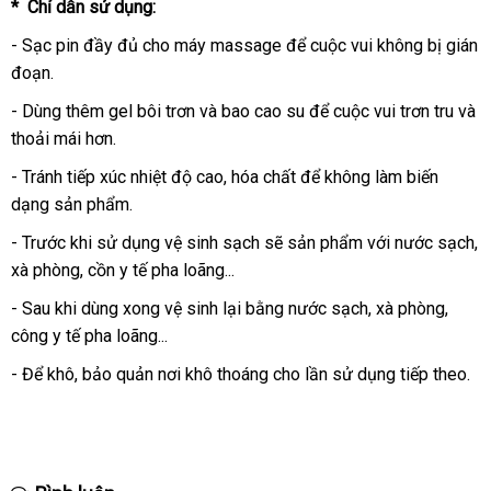
* Chỉ dẫn sử dụng:
- Sạc pin đầy đủ cho máy massage
kho
để cuộc vui không bị gián
đoạn.
hàng
- Dùng thêm gel bôi trơn
cũ
và bao cao su
Lazada
để cuộc vui trơn tru
tha
và
thoải mái hơn
shopee
.
khả
- Tránh tiếp xúc nhiệt độ cao
báo
, hóa chất
phụ
để không làm biến
dạng sản phẩm.
giá
kiện
- Trước khi sử dụng vệ sinh sạch
mua
sẽ sản phẩm
địa
với nước sạch
t
,
xà phòng, cồn y tế pha loãng...
hàng
chỉ
hi
- Sau khi dùng xong vệ sinh lại bằng nước sạch
đăng
, xà phòng
siêu
,
công y tế pha loãng...
ký
thị
- Để khô
sửa
, bảo quản nơi khô thoáng cho lần sử dụng
xưởng
tiếp theo.
chữa