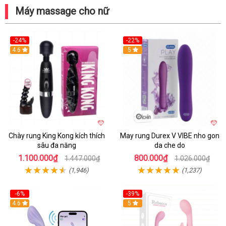
Máy massage cho nữ
-24%
-22%
4.6
Hot
5
Chày rung King Kong kích thích
May rung Durex V VIBE nho gon
sâu đa năng
da che do
1.100.000₫
800.000₫
1.447.000₫
1.026.000₫
(1,946)
(1,237)
-6%
-39%
4.6
Hot
5