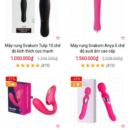
Máy rung Svakom Tulip 10 chế
Máy rung Svakom Anya 5 chế
độ kích thích cực mạnh
độ sưởi ấm cao cấp
1.050.000₫
1.560.000₫
1.346.000₫
2.328.000₫
(875)
(873)
-37%
-26%
Hot
5
Hot
5