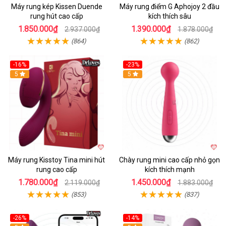
Máy rung kép Kissen Duende
Máy rung điểm G Aphojoy 2 đầu
rung hút cao cấp
kích thích sâu
1.850.000₫
1.390.000₫
2.937.000₫
1.878.000₫
(864)
(862)
-16%
-23%
Hot
5
Hot
5
Máy rung Kisstoy Tina mini hút
Chày rung mini cao cấp nhỏ gọn
rung cao cấp
kích thích mạnh
1.780.000₫
1.450.000₫
2.119.000₫
1.883.000₫
(853)
(837)
-26%
-14%