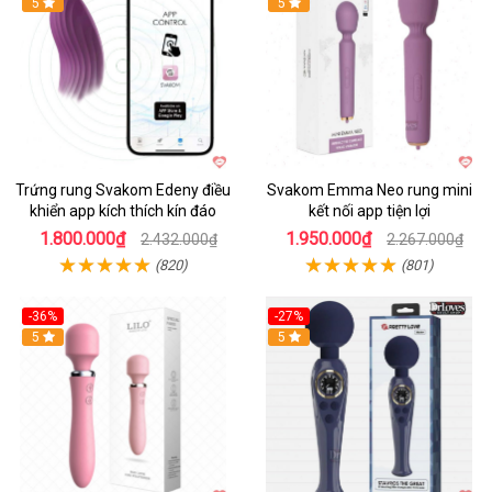
Hot
5
Hot
5
Trứng rung Svakom Edeny điều
Svakom Emma Neo rung mini
khiển app kích thích kín đáo
kết nối app tiện lợi
1.800.000₫
1.950.000₫
2.432.000₫
2.267.000₫
(820)
(801)
-36%
-27%
Hot
5
Hot
5