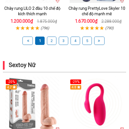
Chày rung LILO 2 đầu 10 chế độ
Chày rung PrettyLove Skyler 10
kích thích mạnh
chế độ mạnh mẽ
1.200.000₫
1.670.000₫
1.875.000₫
2.288.000₫
(796)
(790)
1
2
3
4
5
Sextoy Nữ
-20%
-29%
Hot
4.7
Hot
4.8