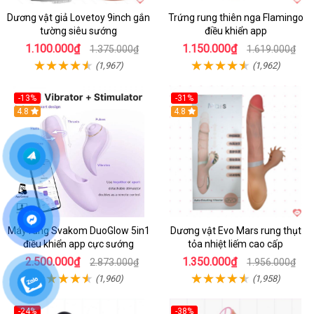
Dương vật giả Lovetoy 9inch gắn
Trứng rung thiên nga Flamingo
tường siêu sướng
điều khiển app
1.100.000₫
1.150.000₫
1.375.000₫
1.619.000₫
(1,967)
(1,962)
-13%
-31%
4.8
4.8
Máy rung Svakom DuoGlow 5in1
Dương vật Evo Mars rung thụt
điều khiển app cực sướng
tỏa nhiệt liếm cao cấp
2.500.000₫
1.350.000₫
2.873.000₫
1.956.000₫
(1,960)
(1,958)
-24%
-38%