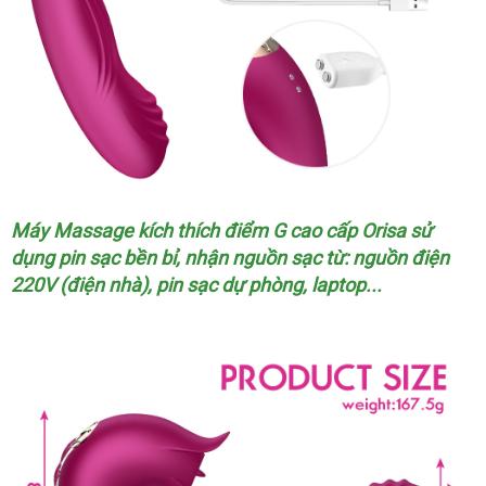
Máy Massage kích thích điểm G cao cấp Orisa sử
dụng pin sạc bền bỉ
Thái
, nhận nguồn sạc từ: nguồn điện
220V (điện nhà)
Úc
, pin sạc dự phòng
Lan
thanh
, laptop...
lý