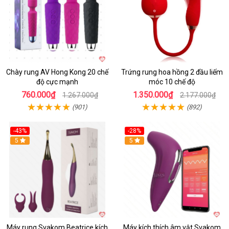
Chày rung AV Hong Kong 20 chế
Trứng rung hoa hồng 2 đầu liếm
độ cực mạnh
móc 10 chế độ
760.000₫
1.350.000₫
1.267.000₫
2.177.000₫
(901)
(892)
-43%
-28%
Hot
5
Hot
5
Máy rung Svakom Beatrice kích
Máy kích thích âm vật Svakom