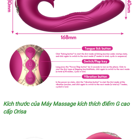
Kích thước
lắp
của Máy Massage kích thích điểm G cao
cấp Orisa
đặt