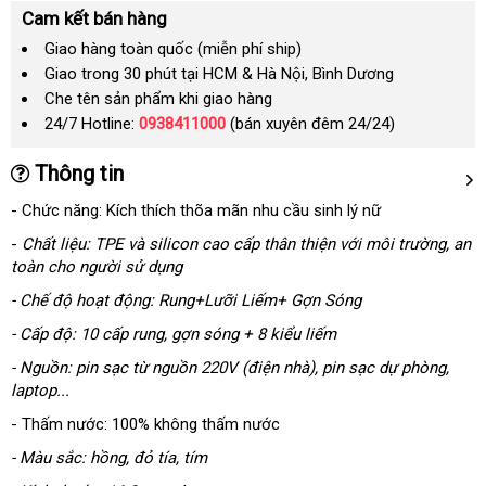
Cam kết bán hàng
Giao hàng toàn quốc (miễn phí ship)
Giao trong 30 phút tại HCM & Hà Nội, Bình Dương
Che tên sản phẩm khi giao hàng
24/7 Hotline:
0938411000
(bán xuyên đêm 24/24)
Thông tin
- Chức năng:
Kích thích thõa mãn nhu cầu sinh lý nữ
-
Chất liệu: TPE
xách
và silicon cao cấp thân thiện
facebook
với môi trường
nhập
, an
toàn cho người sử dụng
tay
hàng
- Chế độ hoạt động: Rung+Lưỡi Liếm+ Gợn Sóng
- Cấp độ: 10 cấp rung
dịch
, gợn sóng + 8 kiểu liếm
vụ
- Nguồn: pin sạc từ nguồn 220V (điện nhà)
lừa
, pin sạc dự phòng
dễ
,
laptop...
đảo
dàng
- Thấm nước: 100% không thấm nước
- Màu sắc: hồng
Lazada
, đỏ tía
kho
, tím
hàng