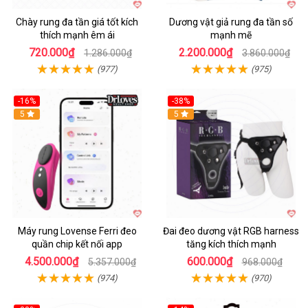
Chày rung đa tần giá tốt kích
Dương vật giả rung đa tần số
thích mạnh êm ái
mạnh mẽ
720.000₫
2.200.000₫
1.286.000₫
3.860.000₫
(977)
(975)
-16%
-38%
Hot
5
Hot
5
Máy rung Lovense Ferri đeo
Đai đeo dương vật RGB harness
quần chip kết nối app
tăng kích thích mạnh
4.500.000₫
600.000₫
5.357.000₫
968.000₫
(974)
(970)