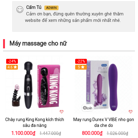
Cẩm Tú
ADMIN
Cảm ơn bạn, đừng quên thường xuyên ghé thăm
website để xem những sản phẩm mới nhất nhé.
Máy massage cho nữ
-24%
-22%
4.6
Hot
5
Chày rung King Kong kích thích
May rung Durex V VIBE nho gon
sâu đa năng
da che do
1.100.000₫
800.000₫
1.447.000₫
1.026.000₫