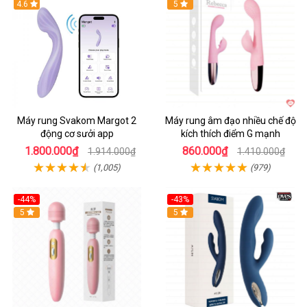
4.6
Hot
5
Máy rung Svakom Margot 2
Máy rung âm đạo nhiều chế độ
động cơ sưởi app
kích thích điểm G mạnh
1.800.000₫
860.000₫
1.914.000₫
1.410.000₫
(1,005)
(979)
-44%
-43%
Hot
5
Hot
5