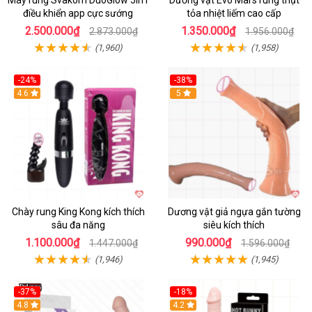
Máy rung Svakom DuoGlow 5in1
Dương vật Evo Mars rung thụt
điều khiển app cực sướng
tỏa nhiệt liếm cao cấp
2.500.000₫
1.350.000₫
2.873.000₫
1.956.000₫
(1,960)
(1,958)
-24%
-38%
4.6
Hot
5
Chày rung King Kong kích thích
Dương vật giả ngựa gắn tường
sâu đa năng
siêu kích thích
1.100.000₫
990.000₫
1.447.000₫
1.596.000₫
(1,946)
(1,945)
-37%
-18%
Hot
4.8
Hot
4.2