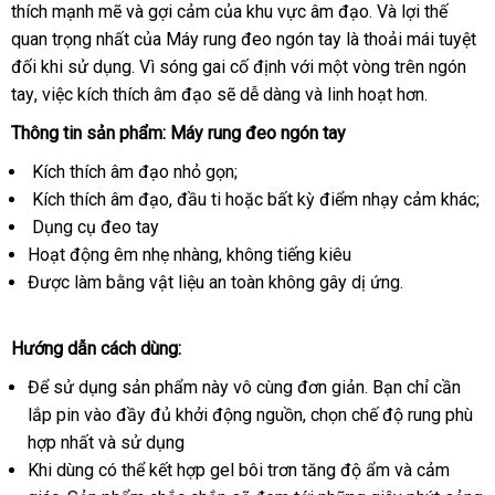
thích mạnh mẽ
vụ
vệ
và gợi cảm
hàng
lừa
của khu vực âm đạo
Nhật
. Và lợi thế
quan trọng nhất
sinh
bảo
của Máy rung đeo ngón tay là thoải mái
đảo
Bản
thanh
tuyệt
đối khi sử dụng
thanh
. Vì sóng gai cố định
hành
hàng
với một vòng trên ngón
lý
tay
hướng
, việc kích thích âm đạo
toán
thế
sẽ dễ dàng
giả
vệ
và linh hoạt hơn.
dẫn
giới
sinh
Thông tin sản phẩm: Máy rung đeo ngón tay
Kích thích âm đạo nhỏ gọn;
Kích thích âm đạo
mini
, đầu ti
shop
hoặc bất kỳ điểm nhạy cảm khác;
Dụng cụ đeo tay
Hoạt động êm nhẹ nhàng
mới
, không tiếng kiêu
Được làm bằng vật liệu an toàn không gây dị ứng.
nhất
Hướng dẫn cách dùng:
Để sử dụng sản phẩm này vô cùng đơn giản
voucher
. Bạn chỉ cần
lắp pin vào đầy đủ khởi động nguồn
shop
, chọn chế độ rung phù
hợp nhất
tại
và sử dụng
ở
Khi dùng
nhà
cửa
có thể kết hợp gel bôi trơn tăng độ ẩm
khách
và cảm