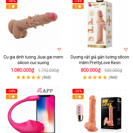
-38%
-14%
5
5
Cu gia dinh tuong Jiuai gai mem
Dương vật giả gắn tường silicon
silicon cuc suong
mềm PrettyLove Keon
1.080.000₫
800.000₫
1.742.000₫
930.000₫
(968)
(968)
-34%
-36%
5
5