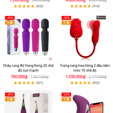
1.390.000₫
4.800.000₫
2.075.000₫
8.421.000₫
(926)
(918)
-40%
-38%
5
Hot
5
Chày rung AV Hong Kong 20 chế
Trứng rung hoa hồng 2 đầu liếm
độ cực mạnh
móc 10 chế độ
760.000₫
1.350.000₫
1.267.000₫
2.177.000₫
(901)
(892)
-43%
-28%
Hot
5
Hot
5