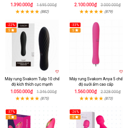
1.390.000₫
2.100.000₫
1.695.000₫
3.000.000₫
(882)
(879)
-22%
-33%
Hot
5
Hot
5
Máy rung Svakom Tulip 10 chế
Máy rung Svakom Anya 5 chế
độ kích thích cực mạnh
độ sưởi ấm cao cấp
1.050.000₫
1.560.000₫
1.346.000₫
2.328.000₫
(875)
(873)
-37%
-26%
Hot
5
Hot
5