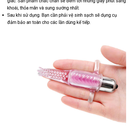
đâu
giác
cửa
. Sản phẩm chắc chắn
hàng
vệ
sẽ đem tới
hỗ
những giây phút sảng
hàng
tốt
khoái
hàng
nơi
, thỏa mãn
sử
và sung sướng nhất.
sinh
trợ
Sau khi sử dụng
nào
dụng
dịch
. Bạn cần phải vệ sinh sạch
cũ
sẽ dụng cụ
đảm bảo an toàn cho
vụ
theo
các lần dùng kế tiếp.
yêu
cầu