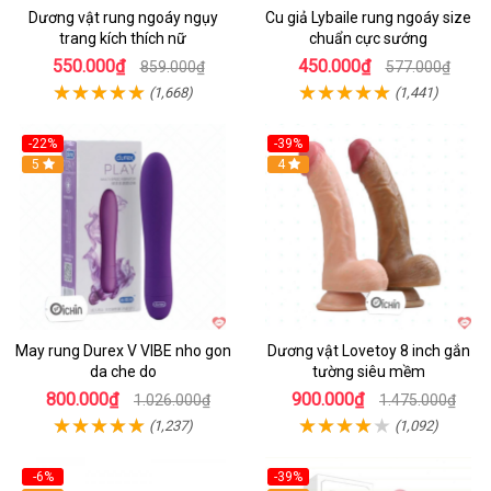
Dương vật rung ngoáy ngụy
Cu giả Lybaile rung ngoáy size
trang kích thích nữ
chuẩn cực sướng
550.000₫
450.000₫
859.000₫
577.000₫
(1,668)
(1,441)
-22%
-39%
Hot
5
Hot
4
May rung Durex V VIBE nho gon
Dương vật Lovetoy 8 inch gắn
da che do
tường siêu mềm
800.000₫
900.000₫
1.026.000₫
1.475.000₫
(1,237)
(1,092)
-6%
-39%