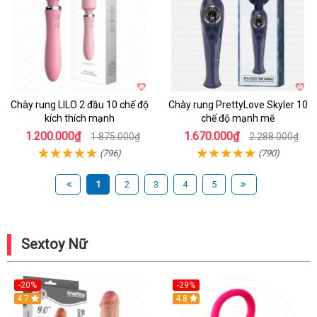
Chày rung LILO 2 đầu 10 chế độ
Chày rung PrettyLove Skyler 10
kích thích mạnh
chế độ mạnh mẽ
1.200.000₫
1.670.000₫
1.875.000₫
2.288.000₫
(796)
(790)
1
2
3
4
5
Sextoy Nữ
-20%
-29%
Hot
4.7
Hot
4.8