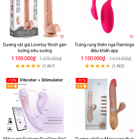
Dương vật giả Lovetoy 9inch gắn
Trứng rung thiên nga Flamingo
tường siêu sướng
điều khiển app
1.100.000₫
1.150.000₫
1.375.000₫
1.619.000₫
(1,967)
(1,962)
-13%
-31%
4.8
4.8