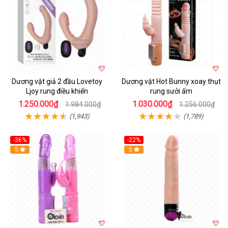
Dương vật giả 2 đầu Lovetoy
Dương vật Hot Bunny xoay thụt
Ljoy rung điều khiển
rung sưởi ấm
1.250.000₫
1.030.000₫
1.984.000₫
1.256.000₫
(1,943)
(1,789)
-36%
-22%
Hot
5
Hot
5