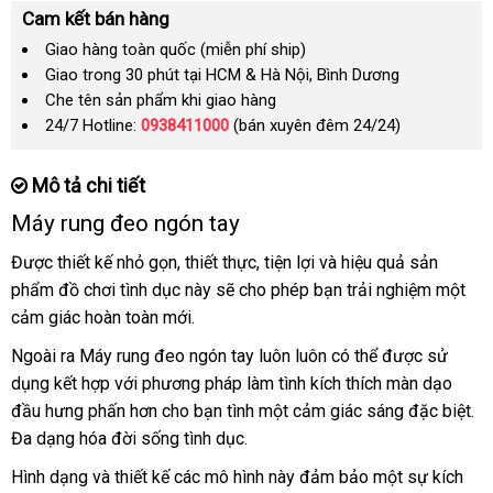
Cam kết bán hàng
Giao hàng toàn quốc (miễn phí ship)
Giao trong 30 phút tại HCM & Hà Nội, Bình Dương
Che tên sản phẩm khi giao hàng
24/7 Hotline:
0938411000
(bán xuyên đêm 24/24)
Mô tả chi tiết
Máy rung đeo ngón tay
Được thiết kế nhỏ gọn
nhập
, thiết thực
phản
, tiện lợi
phụ
và hiệu quả sản
phẩm đồ chơi tình dục này
khẩu
bền
sẽ cho phép bạn trải nghiệm một
hồi
kiện
cảm giác hoàn toàn mới.
giá
Ngoài ra Máy rung đeo ngón tay luôn luôn
kho
có thể
mini
được sử
bán
dụng kết hợp
to
với phương pháp làm tình kích thích màn dạo
hàng
lẻ
đầu hưng phấn hơn cho bạn tình một cảm giác sáng
bảng
đặc biệt
nh
.
Đa dạng hóa đời sống tình dục.
giá
kh
Hình dạng
dịch
và thiết kế
lấy
các mô hình này đảm bảo một sự kích