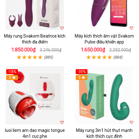
Máy rung Svakom Beatrice kích
Máy kích thích âm vật Svakom
thích đa điểm
Pulse điều khiển app
1.850.000₫
1.650.000₫
3.246.000₫
2.292.000₫
(885)
(884)
-18%
-30%
Hot
5
Hot
5
luoi liem am dao magic tongue
Máy rung 3in1 hút thụt mạnh
4in1 cuc phe
kích thích cực đỉnh