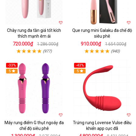
Chày rung đa tần giá tốt kích
Que rung mini Galaku đa chế độ
thích mạnh êm ái
siêu phê
720.000₫
910.000₫
1.286.000₫
1.654.000₫
(977)
(940)
-33%
-43%
Hot
5
Hot
5
Máy rung điểm G thụt ngoáy đa
Trứng rung Lovense Vulse điều
chế độ siêu phê
khiển app cực đã