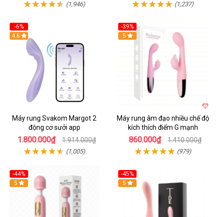
(1,946)
(1,237)
-6%
-39%
4.6
Hot
5
Máy rung Svakom Margot 2
Máy rung âm đạo nhiều chế độ
động cơ sưởi app
kích thích điểm G mạnh
1.800.000₫
860.000₫
1.914.000₫
1.410.000₫
(1,005)
(979)
-44%
-45%
Hot
5
Hot
5