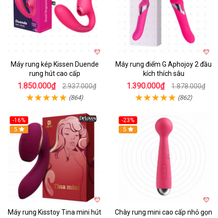
Máy rung kép Kissen Duende
Máy rung điểm G Aphojoy 2 đầu
rung hút cao cấp
kích thích sâu
1.850.000₫
1.390.000₫
2.937.000₫
1.878.000₫
(864)
(862)
-16%
-23%
Hot
5
Hot
5
Máy rung Kisstoy Tina mini hút
Chày rung mini cao cấp nhỏ gọn