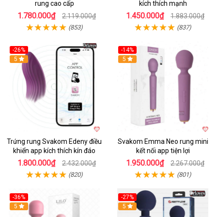
rung cao cấp
kích thích mạnh
1.780.000₫
1.450.000₫
2.119.000₫
1.883.000₫
(853)
(837)
-26%
-14%
Hot
5
Hot
5
Trứng rung Svakom Edeny điều
Svakom Emma Neo rung mini
khiển app kích thích kín đáo
kết nối app tiện lợi
1.800.000₫
1.950.000₫
2.432.000₫
2.267.000₫
(820)
(801)
-36%
-27%
Hot
5
Hot
5