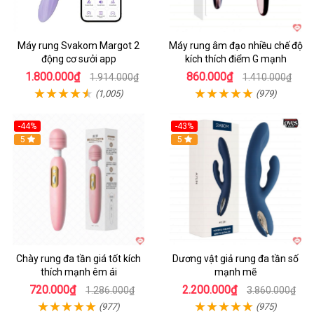
Máy rung Svakom Margot 2
Máy rung âm đạo nhiều chế độ
động cơ sưởi app
kích thích điểm G mạnh
1.800.000₫
860.000₫
1.914.000₫
1.410.000₫
(1,005)
(979)
-44%
-43%
Hot
5
Hot
5
Chày rung đa tần giá tốt kích
Dương vật giả rung đa tần số
thích mạnh êm ái
mạnh mẽ
720.000₫
2.200.000₫
1.286.000₫
3.860.000₫
(977)
(975)