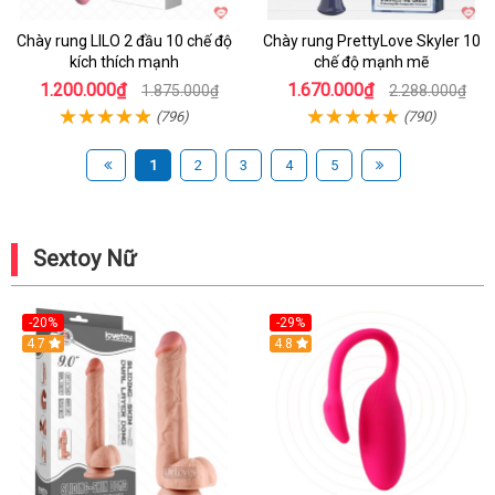
Chày rung LILO 2 đầu 10 chế độ
Chày rung PrettyLove Skyler 10
kích thích mạnh
chế độ mạnh mẽ
1.200.000₫
1.670.000₫
1.875.000₫
2.288.000₫
(796)
(790)
1
2
3
4
5
Sextoy Nữ
-20%
-29%
Hot
4.7
Hot
4.8