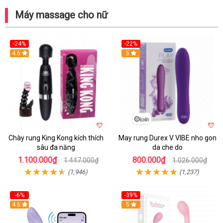
Máy massage cho nữ
-24%
-22%
4.6
Hot
5
Chày rung King Kong kích thích
May rung Durex V VIBE nho gon
sâu đa năng
da che do
1.100.000₫
800.000₫
1.447.000₫
1.026.000₫
(1,946)
(1,237)
-6%
-39%
4.6
Hot
5