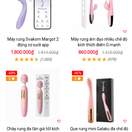
Máy rung Svakom Margot 2
Máy rung âm đạo nhiều chế độ
động cơ sưởi app
kích thích điểm G mạnh
1.800.000₫
860.000₫
1.914.000₫
1.410.000₫
(1,005)
(979)
-44%
-45%
Hot
5
Hot
5
Chày rung đa tần giá tốt kích
Que rung mini Galaku đa chế độ