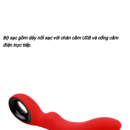
Bộ sạc gồm dây nối sạc
tiki
với chân cắm USB
giảm
và cổng cắm
điện trực tiếp.
giá