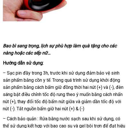
Bao bì sang trọng
nhanh
, lịch sự phù hợp làm quà tặng cho
hàng
các
nàng
bảng
hoặc
nội
các sếp nữ…
nhất
Hiệu
giá
địa
Hướng dẫn sử dụng:
– Sạc pin đầy trong 3h
tham
, trước khi sử dụng đảm bảo vệ sinh
sản phẩm bằng cồn y tế
khảo
vệ
. Trong
mới
quá trình sử dụng khởi động
sản phẩm bằng cách bấm giữ đồng thời hai nút (+)
sinh
nhất
nội
và (-)
địa
, đèn
sáng bật điều chỉnh tốc độ rung theo ý muốn bằng cách nhấn
địa
chỉ
nút (+)
nhanh
, thay đổi tốc độ bấm nút giữa
hàng
và giảm dần tốc độ
nhập
với
nút (-)
giá
. Tắt nguồn bấm giữ hai nút (+) & (-)
nhất
giả
khẩu
bán
– Cách bảo quản : Rửa bằng nước sạch sau khi sử dụng
sử
,
báo
có
lẻ
thể sử dụng kết hợp
tốt
với bao cao su
phản
và gel bôi trơn
hàng
để đạt hiệu
dụng
giá