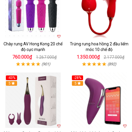
Chày rung AV Hong Kong 20 chế
Trứng rung hoa hồng 2 đầu liếm
độ cực mạnh
móc 10 chế độ
760.000₫
1.350.000₫
1.267.000₫
2.177.000₫
(901)
(892)
-43%
-28%
Hot
5
Hot
5