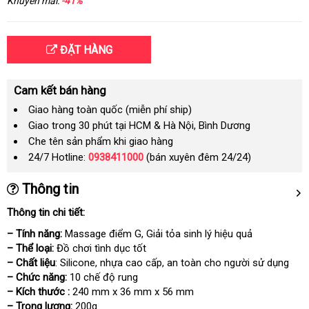
Khuyến mãi:
-41%
ĐẶT HÀNG
Cam kết bán hàng
Giao hàng toàn quốc (miễn phí ship)
Giao trong 30 phút tại HCM & Hà Nội, Bình Dương
Che tên sản phẩm khi giao hàng
24/7 Hotline:
0938411000
(bán xuyên đêm 24/24)
Thông tin
Thông tin chi tiết:
– Tính năng:
Massage điểm G
an
, Giải tỏa sinh lý hiệu quả
– Thể loại:
Đồ chơi tình dục tốt
toàn
– Chất liệu
: Silicone
chiết
, nhựa cao cấp
nơi
, an toàn cho người sử dụng
– Chức năng:
10 chế độ rung
khấu
nào
– Kích thước :
240 mm x 36 mm x 56 mm
– Trọng lượng:
200g