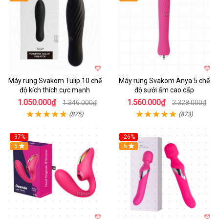
Máy rung Svakom Tulip 10 chế
Máy rung Svakom Anya 5 chế
độ kích thích cực mạnh
độ sưởi ấm cao cấp
1.050.000₫
1.560.000₫
1.346.000₫
2.328.000₫
(875)
(873)
-37%
-26%
Hot
5
Hot
5