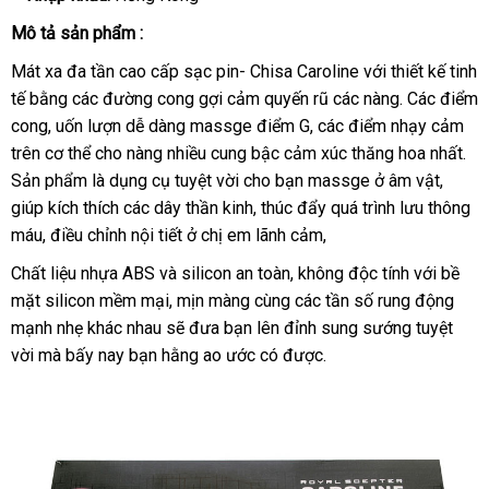
Mô tả sản phẩm :
Mát xa đa tần cao cấp sạc pin- Chisa Caroline
tổng
với thiết kế tinh
tế bằng
Nhật
các đường cong gợi cảm quyến rũ
thương
các nàng
hợp
miễn
. Các điểm
cong
bình
, uốn lượn dễ dàng massge điểm G
Bản
lớn
,
miễn
các điểm nhạy cảm
hiệu
phí
trên cơ thể cho nàng nhiều cung bậc cảm xúc thăng hoa nhất
luận
phí
tốt
.
Sản phẩm là dụng cụ tuyệt vời cho bạn massge ở âm vật
quà
,
nhấ
giúp kích thích
sửa
các dây thần kinh
chiết
, thúc đẩy
nhập
quá trình lưu thông
tặng
máu
đấu
, điều chỉnh nội tiết ở chị em lãnh cảm,
chữa
khấu
hàng
giá
Chất liệu nhựa ABS
xưởng
và silicon an toàn
Đài
, không độc tính
tại
với bề
mặt silicon mềm mại
chiết
, mịn màng cùng
Loan
bền
các tần số rung động
nhà
mạnh nhẹ khác nhau
chính
sẽ đưa bạn lên đỉnh sung sướng tuyệt
khấu
vời
so
mà bấy nay bạn hằng ao ước có
hãng
cũ
được.
sánh