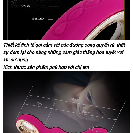
Thiết kế tinh tế gợi cảm
lấy
với
chiết
các đường cong quyến rũ thật
sự đem lại cho nàng
Lazada
những cảm giác thăng hoa tuyệt vời
hàng
khấu
khi sử dụng.
Kích thước sản phẩm phù hợp
dễ
với chị em
dàng