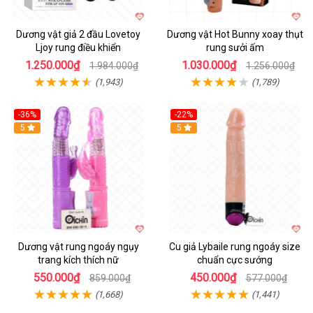
Dương vật giả 2 đầu Lovetoy
Dương vật Hot Bunny xoay thụt
Ljoy rung điều khiển
rung sưởi ấm
1.250.000₫
1.030.000₫
1.984.000₫
1.256.000₫
(1,943)
(1,789)
-36%
-22%
Hot
5
Hot
5
Dương vật rung ngoáy ngụy
Cu giả Lybaile rung ngoáy size
trang kích thích nữ
chuẩn cực sướng
550.000₫
450.000₫
859.000₫
577.000₫
(1,668)
(1,441)