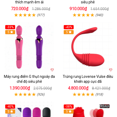
thích mạnh êm ái
siêu phê
720.000₫
910.000₫
1.286.000₫
1.654.000₫
(977)
(940)
-33%
-43%
Hot
5
Hot
5
Máy rung điểm G thụt ngoáy đa
Trứng rung Lovense Vulse điều
chế độ siêu phê
khiển app cực đã
1.390.000₫
4.800.000₫
2.075.000₫
8.421.000₫
(926)
(918)
-40%
-38%
5
Hot
5