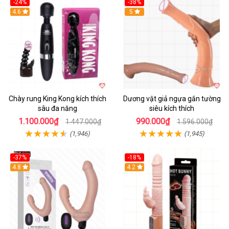
-24%
-38%
4.6
Hot
5
Chày rung King Kong kích thích
Dương vật giả ngựa gắn tường
sâu đa năng
siêu kích thích
1.100.000₫
990.000₫
1.447.000₫
1.596.000₫
(1,946)
(1,945)
-37%
-18%
Hot
4.8
Hot
4.2