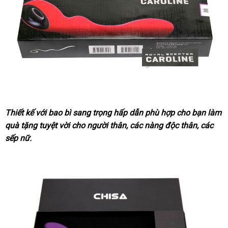
Thiết kế
xách
với bao bì sang trọng hấp dẫn phù hợp cho bạn làm
quà tặng tuyệt vời cho người thân
tay
nhập
,
ăn
các nàng độc thân
danh
,
lớn
các
sếp nữ.
khẩu
trộm
sách