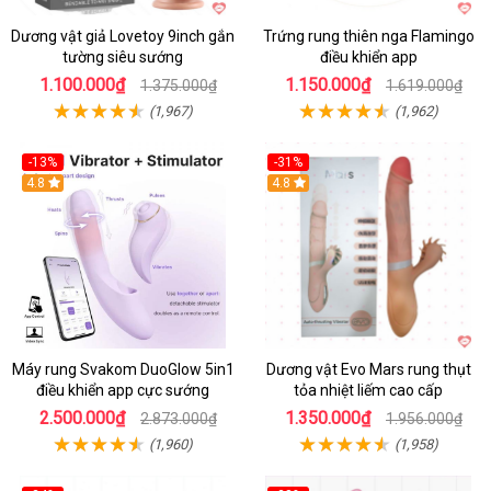
Dương vật giả Lovetoy 9inch gắn
Trứng rung thiên nga Flamingo
tường siêu sướng
điều khiển app
1.100.000₫
1.150.000₫
1.375.000₫
1.619.000₫
(1,967)
(1,962)
-13%
-31%
4.8
4.8
Máy rung Svakom DuoGlow 5in1
Dương vật Evo Mars rung thụt
điều khiển app cực sướng
tỏa nhiệt liếm cao cấp
2.500.000₫
1.350.000₫
2.873.000₫
1.956.000₫
(1,960)
(1,958)