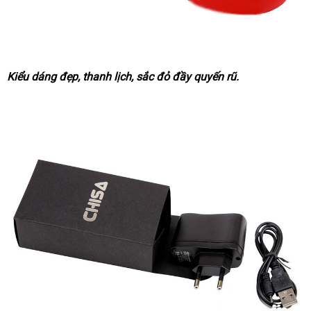
Kiểu dáng đẹp
siêu
, thanh lịch
sản
, sắc đỏ đầy quyến rũ.
thị
xuất