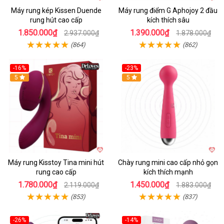
Máy rung kép Kissen Duende
Máy rung điểm G Aphojoy 2 đầu
rung hút cao cấp
kích thích sâu
1.850.000₫
1.390.000₫
2.937.000₫
1.878.000₫
(864)
(862)
-16%
-23%
Hot
5
Hot
5
Máy rung Kisstoy Tina mini hút
Chày rung mini cao cấp nhỏ gọn
rung cao cấp
kích thích mạnh
1.780.000₫
1.450.000₫
2.119.000₫
1.883.000₫
(853)
(837)
-26%
-14%