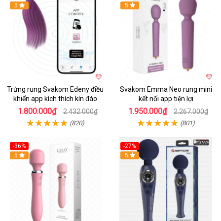
Hot
5
Hot
5
Trứng rung Svakom Edeny điều
Svakom Emma Neo rung mini
khiển app kích thích kín đáo
kết nối app tiện lợi
1.800.000₫
1.950.000₫
2.432.000₫
2.267.000₫
(820)
(801)
-36%
-27%
Hot
5
Hot
5