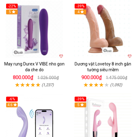
-22%
-39%
Hot
5
Hot
4
May rung Durex V VIBE nho gon
Dương vật Lovetoy 8 inch gắn
da che do
tường siêu mềm
800.000₫
900.000₫
1.026.000₫
1.475.000₫
(1,237)
(1,092)
-6%
-39%
4.6
Hot
5