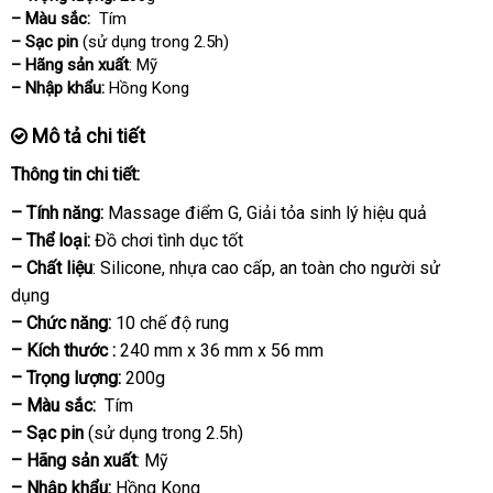
– Màu sắc:
Tím
– Sạc pin
(sử dụng trong 2.5h)
– Hãng sản xuất
: Mỹ
– Nhập khẩu:
Hồng Kong
Mô tả chi tiết
Thông tin chi tiết:
– Tính năng:
Massage điểm G
nhanh
, Giải tỏa sinh lý hiệu quả
– Thể loại:
Đồ chơi tình dục tốt
nhất
– Chất liệu
: Silicone
to
, nhựa cao cấp
nhận
, an toàn cho người sử
dụng
hàng
– Chức năng:
10 chế độ rung
– Kích thước :
240 mm x 36 mm x 56 mm
– Trọng lượng:
200g
– Màu sắc:
Tím
– Sạc pin
(sử dụng trong 2.5h)
– Hãng sản xuất
: Mỹ
– Nhập khẩu:
Hồng Kong