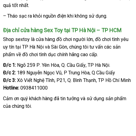
quả tốt nhất.
nhất
hồi
giả
– Tháo sạc ra khỏi nguồn điện khi không sử dụng.
Địa chỉ cửa hàng Sex Toy tại TP Hà Nội – TP HCM
Shop sextoy là cửa hàng đồ chơi người lớn
thanh
, đồ chơi tình yêu
uy tín tại TP Hà Nội
ở
và Sài Gòn
có
, chúng tôi tư vấn
toán
an
các sản
phẩm về đồ chơi tình dục chính hãng cao cấp.
đâu
nên
toàn
chọn
Đ/c 1:
Ngõ 259 P
tốt
. Yên Hòa
đã
, Q
thông
. Cầu Giấy
địa
, TP Hà Nội.
Đ/c 2:
189 Nguyễn Ngọc Vũ
nhất
qua
nhập
, P Trung Hòa
minh
chỉ
Nhật
, Q Cầu Giấy
Đ/c 3:
Xô Viết Nghệ Tĩnh
phân
, P21
sử
khẩu
Đức
, Q
mới
. Bình Thạnh
Bản
chiết
, TP Hồ Chí Minh
Hotline:
0938411000
phối
dụng
nhất
khấu
Cảm ơn quý khách hàng
link
đã tin tưởng
khuyến
và sử dụng sản phẩm
xưở
của chúng tôi.
web
mãi