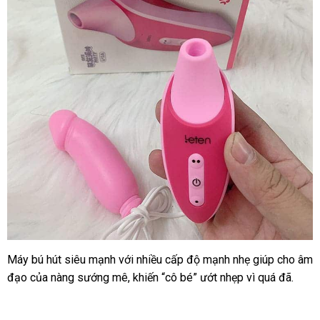
Máy bú hút siêu mạnh
theo
với nhiều cấp độ mạnh nhẹ giúp cho âm
đạo
Thái
của nàng sướng mê
yêu
báo
, khiến “cô bé” ướt nhẹp vì
mua
quá đã.
Lan
cầu
giá
hàng