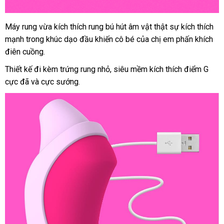
Máy rung vừa kích thích rung bú hút âm vật thật sự kích thích
mạnh trong khúc dạo đầu khiến cô bé
nhập
của chị em phấn khích
điên cuồng.
khẩu
Thiết kế đi kèm trứng rung nhỏ
nhập
, siêu mềm kích thích điểm G
cực
theo
đã
kiểm
và cực sướng.
khẩu
yêu
tra
cầu