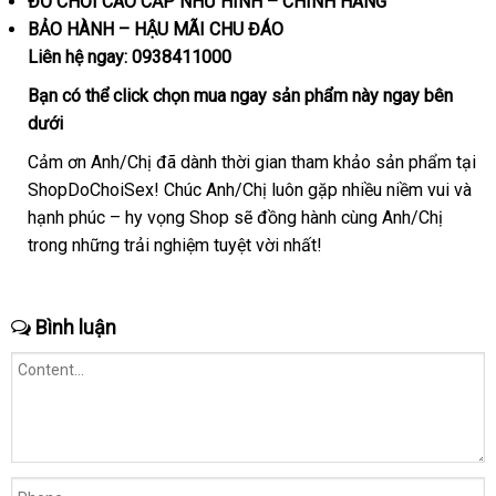
ĐỒ CHƠI CAO CẤP NHƯ HÌNH – CHÍNH HÃNG
BẢO HÀNH – HẬU MÃI CHU ĐÁO
Liên hệ ngay:
0938411000
Bạn
online
có thể
click
chọn
mua ngay
sản phẩm này ngay bên
dưới
Cảm ơn Anh/Chị
nhập
đã dành thời gian tham khảo sản phẩm tại
ShopDoChoiSex! Chúc Anh/Chị luôn gặp nhiều niềm vui
khẩu
vệ
và
hạnh phúc – hy vọng Shop
so
sẽ đồng hành cùng Anh/Chị
sinh
trong
ăn
những trải nghiệm tuyệt vời nhất!
sánh
trộm
Bình luận