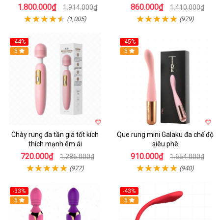
1.800.000₫
860.000₫
1.914.000₫
1.410.000₫
(1,005)
(979)
-44%
-45%
Hot
5
Hot
5
Chày rung đa tần giá tốt kích
Que rung mini Galaku đa chế độ
thích mạnh êm ái
siêu phê
720.000₫
910.000₫
1.286.000₫
1.654.000₫
(977)
(940)
-33%
-43%
Hot
5
Hot
5