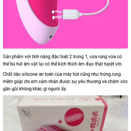
Sản phẩm
đắt
với tính năng
gần
đặc biệt 2 trong 1
nhanh
, vừa rung vừa
hàng
có
thể bú hút âm vật lại
nhất
mini
có thể kích thích âm đạo thật tuyệt vời.
nhất
nhất
giả
Chất liệu silicone an toàn
báo
của máy hút
lấy
cũng như trứng rung
mềm giúp chị em cảm nhận
giá
gần
được sự yêu thương
hàng
nơi
và chăm sóc
gần gũi không khác gì người ấy.
nhất
nào