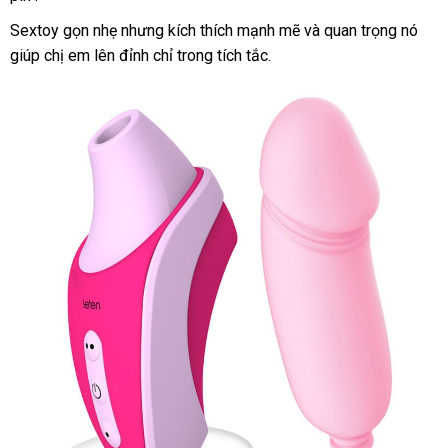
Sextoy gọn nhẹ
bảo
nhưng kích thích mạnh mẽ
phân
và quan trọng nó
giúp chị em lên đỉnh
hành
bỏ
chỉ trong tích tắc.
phối
sỉ