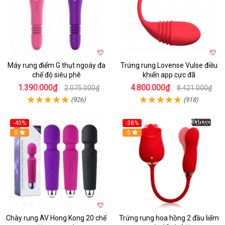
Máy rung điểm G thụt ngoáy đa
Trứng rung Lovense Vulse điều
chế độ siêu phê
khiển app cực đã
1.390.000₫
4.800.000₫
2.075.000₫
8.421.000₫
(926)
(918)
-40%
-38%
5
Hot
5
Chày rung AV Hong Kong 20 chế
Trứng rung hoa hồng 2 đầu liếm