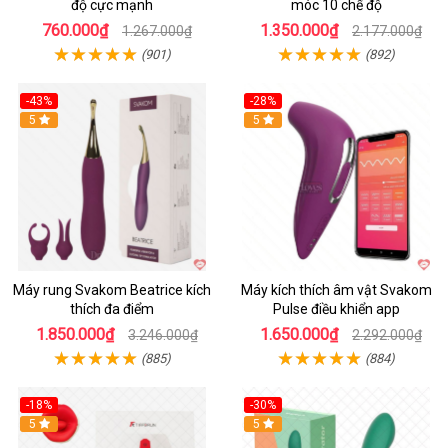
độ cực mạnh
móc 10 chế độ
760.000₫
1.350.000₫
1.267.000₫
2.177.000₫
(901)
(892)
-43%
-28%
Hot
5
Hot
5
Máy rung Svakom Beatrice kích
Máy kích thích âm vật Svakom
thích đa điểm
Pulse điều khiển app
1.850.000₫
1.650.000₫
3.246.000₫
2.292.000₫
(885)
(884)
-18%
-30%
Hot
5
Hot
5