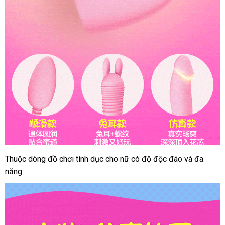
Thuộc dòng đồ chơi tình dục cho nữ có độ độc đáo
bảng
và đa
năng.
giá