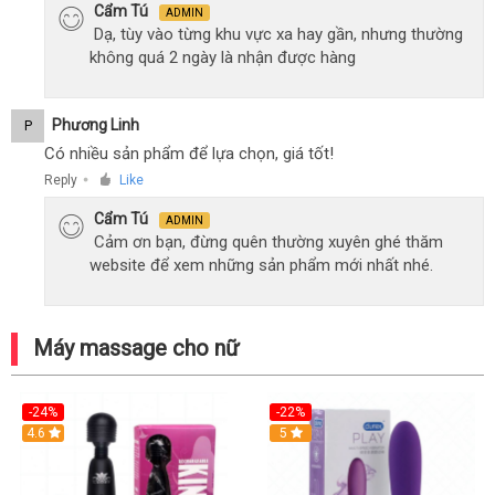
Cẩm Tú
ADMIN
Dạ, tùy vào từng khu vực xa hay gần, nhưng thường
không quá 2 ngày là nhận được hàng
Phương Linh
P
Có nhiều sản phẩm để lựa chọn, giá tốt!
Reply
Like
●
Cẩm Tú
ADMIN
Cảm ơn bạn, đừng quên thường xuyên ghé thăm
website để xem những sản phẩm mới nhất nhé.
Máy massage cho nữ
-24%
-22%
4.6
Hot
5