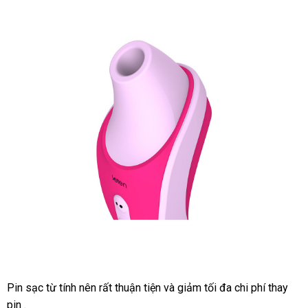
Pin sạc từ tính nên
giá
rất thuận tiện
an
và giảm tối đa chi phí thay
pin .
rẻ
toàn