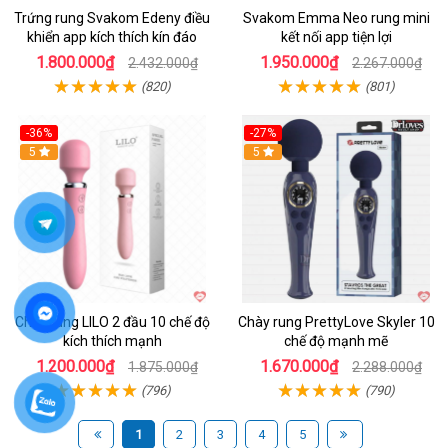
Trứng rung Svakom Edeny điều
Svakom Emma Neo rung mini
khiển app kích thích kín đáo
kết nối app tiện lợi
1.800.000₫
1.950.000₫
2.432.000₫
2.267.000₫
(820)
(801)
-36%
-27%
Hot
5
Hot
5
Chày rung LILO 2 đầu 10 chế độ
Chày rung PrettyLove Skyler 10
kích thích mạnh
chế độ mạnh mẽ
1.200.000₫
1.670.000₫
1.875.000₫
2.288.000₫
(796)
(790)
1
2
3
4
5