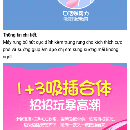
Thông tin chi tiết:
Máy rung bú hút cực đỉnh kèm trứng rung cho kích thích cực
phê
gần
và sướng giúp âm đạo chị em sung sướng mãi không
ngớt.
nhất