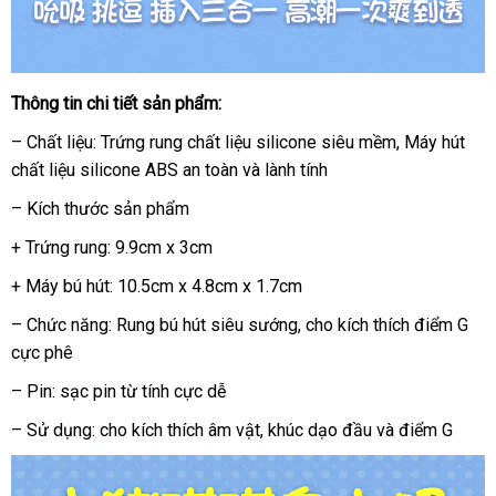
Thông tin chi tiết sản phẩm:
– Chất liệu: Trứng rung chất liệu silicone siêu mềm
đặt
, Máy hút
chất liệu silicone ABS an toàn
miễn
và lành tính
hàng
phí
– Kích thước sản phẩm
+ Trứng rung: 9.9cm x 3cm
+ Máy bú hút: 10.5cm x 4.8cm x 1.7cm
– Chức năng: Rung bú hút siêu sướng
phân
, cho kích thích điểm G
cực phê
phối
– Pin: sạc pin từ tính cực dễ
– Sử dụng: cho kích thích âm vật
giao
, khúc dạo đầu
thế
và điểm G
hàng
giới