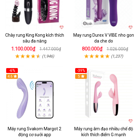
Chày rung King Kong kích thích
May rung Durex V VIBE nho gon
sâu đa năng
da che do
1.100.000₫
800.000₫
1.447.000₫
1.026.000₫
(1,946)
(1,237)
-6%
-39%
4.6
Hot
5
Máy rung Svakom Margot 2
Máy rung âm đạo nhiều chế độ
động cơ sưởi app
kích thích điểm G mạnh