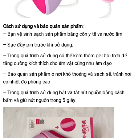
Cách sử dụng
xuất
và bảo quản sản phẩm:
– Bạn vệ sinh sạch sản phẩm bằng cồn y tế
xứ
qua
và nước ấm
app
– Sạc đầy pin trước khi sử dụng.
– Trong
dịch
quá trình sử dụng
thanh
có thể kèm thêm gel bôi trơn
nhập
để
tăng cường kích thích cho âm vật
vụ
lý
Hàn
cũng như âm đạo.
hàng
Quốc
– Bảo quản sản phẩm ở nơi khô thoáng
tự
và sạch
hàng
sẽ
tổng
, tránh nơi
có nhiệt độ phòng cao
động
giả
hợp
– Trong
siêu
quá trình sử dụng bật
danh
và tắt nút nguồn bằng cách
bấm
miễn
và giữ nút nguồn trong 5 giây.
thị
sách
phí