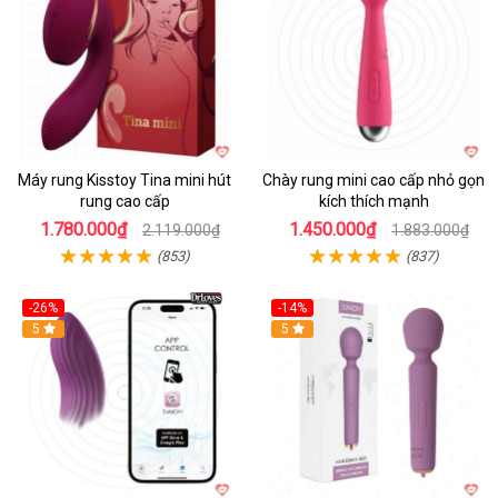
Máy rung Kisstoy Tina mini hút
Chày rung mini cao cấp nhỏ gọn
rung cao cấp
kích thích mạnh
1.780.000₫
1.450.000₫
2.119.000₫
1.883.000₫
(853)
(837)
-26%
-14%
Hot
5
Hot
5