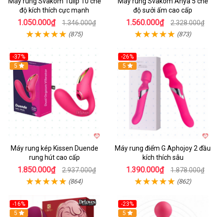
Máy rung Svakom Tulip 10 chế
Máy rung Svakom Anya 5 chế
độ kích thích cực mạnh
độ sưởi ấm cao cấp
1.050.000₫
1.560.000₫
1.346.000₫
2.328.000₫
(875)
(873)
-37%
-26%
Hot
5
Hot
5
Máy rung kép Kissen Duende
Máy rung điểm G Aphojoy 2 đầu
rung hút cao cấp
kích thích sâu
1.850.000₫
1.390.000₫
2.937.000₫
1.878.000₫
(864)
(862)
-16%
-23%
Hot
5
Hot
5