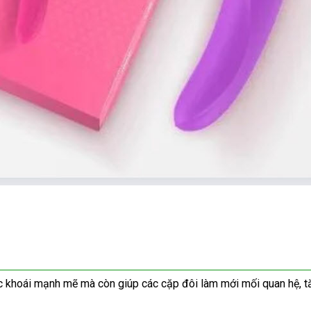
c khoái mạnh mẽ
miễn
mà còn giúp
mini
các cặp đôi làm mới mối quan hệ
bề
, 
phí