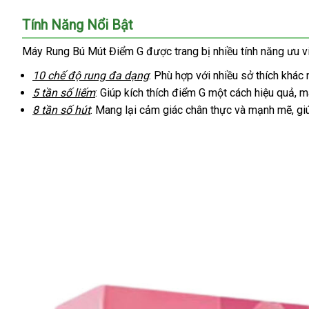
đâu
sắm
Tính Năng Nổi Bật
tốt
Máy Rung Bú Mút Điểm G
bảng
được trang bị nhiều tính năng ưu v
giá
10 chế độ rung đa dạng
: Phù hợp
siêu
với nhiều sở thích khác
5 tần số liếm
: Giúp kích thích điểm G một cách hiệu quả
thị
đẹ
, m
8 tần số hút
: Mang lại cảm giác chân thực
Mỹ
và mạnh mẽ
nhậ
, g
hàn