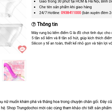
Giao trong 30 phút tại HCM & Hà Nội, Bình 
Che tên sản phẩm khi giao hàng
24/7 Hotline:
0938411000
(bán xuyên đêm 2
Thông tin
Máy rung bú liếm điểm G là đồ chơi tình dục cho
5 tần số liếm
nhận
và 8 tần số hút
đẹp
, giúp kích thích điể
Silicon y tế an toàn
xét
Pháp
, thiết kế nhỏ gọn
thương
và tiện lợi
q
vớ
hiệu
a
phụ nữ muốn khám phá
bền
và thăng hoa trong chuyện chăn gối
bình
. Đây
Nh
cũ
 hệ
gần
. Shop Trungdochoi mời
đắt
các cùng tham khảo chi tiết sản phẩ
luận
B