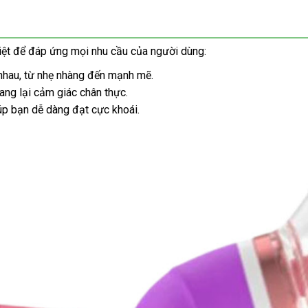
iệt
quà
để đáp ứng
cung
mọi nhu cầu
khách
của người dùng:
tặng
cấp
hàng
 nhau
quà
, từ nhẹ nhàng đến mạnh mẽ.
p
ang lại cảm giác chân thực.
tặng
n
iúp bạn dễ dàng đạt cực khoái.
g