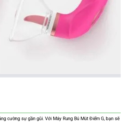
n
tăng cường sự gần gũi
nhanh
. Với Máy Rung Bú Mút Điểm G
địa
, bạn
bền
sẽ
nhất
chỉ