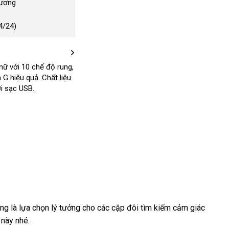
Dương
4/24)
 nữ
đổi
với 10 chế độ rung
nhập
,
m G hiệu quả
trả
tận
. Chất liệu
hàng
ua
i sạc USB.
nơi
pp
ật
ng là lựa chọn lý tưởng cho
thanh
các cặp đôi tìm kiếm cảm giác
m này
ản
đặt
nhé.
toán