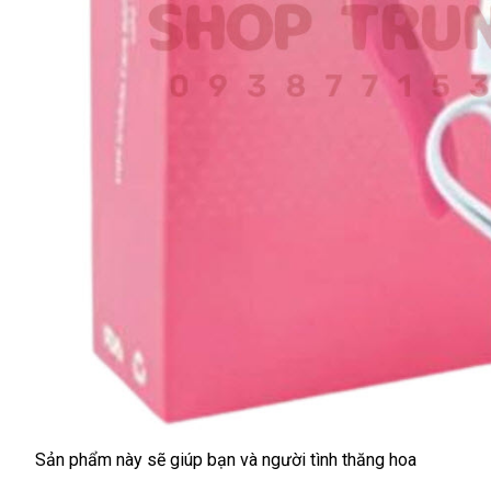
Sản phẩm này
Nhật
sẽ giúp bạn
phản
và người tình thăng hoa
Bản
hồi