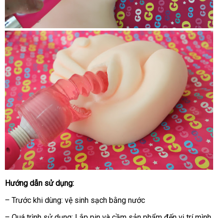
Hướng dẫn sử dụng:
– Trước khi dùng: vệ sinh sạch bằng nước
– Quá trình sử dụng: Lắp pin
nhanh
và cầm sản phẩm đến vị trí mình