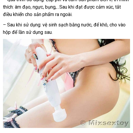
thích: âm đạo
hỗ
, ngực
siêu
, bụng,…Sau khi đạt
nhất
vệ
được cảm xúc
mua
, tắt
điều khiển cho sản phẩm ra ngoài.
trợ
thị
sinh
hàng
– Sau khi sử dụng: vệ sinh sạch bằng nước
mua
,
giá
để khô
giá
, cho vào
hộp
tham
để lần sử dụng sau.
sắm
rẻ
rẻ
khảo