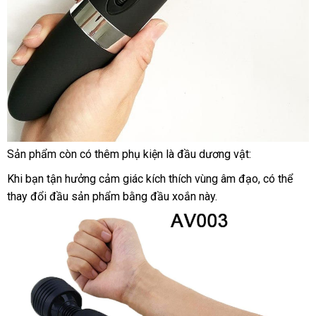
Sản phẩm còn có thêm phụ kiện là đầu dương vật:
sửa
Khi bạn tận hưởng cảm giác kích thích vùng âm đạo
tại
,
xuất
có thể
chữa
thay đổi đầu sản phẩm bằng đầu xoắn này.
nhà
xứ