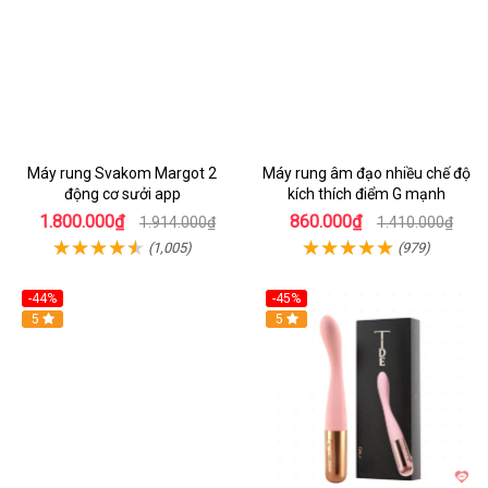
Máy rung Svakom Margot 2
Máy rung âm đạo nhiều chế độ
động cơ sưởi app
kích thích điểm G mạnh
1.800.000₫
860.000₫
1.914.000₫
1.410.000₫
(1,005)
(979)
-44%
-45%
Hot
5
Hot
5