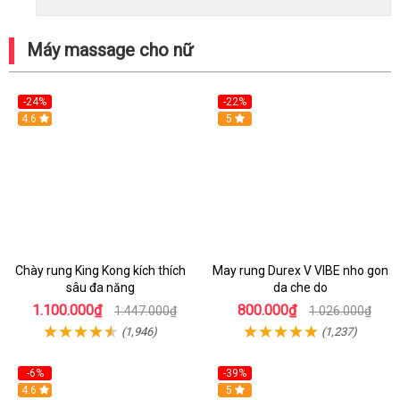
Máy massage cho nữ
-24%
-22%
4.6
Hot
5
Chày rung King Kong kích thích
May rung Durex V VIBE nho gon
sâu đa năng
da che do
1.100.000₫
800.000₫
1.447.000₫
1.026.000₫
(1,946)
(1,237)
-6%
-39%
4.6
Hot
5