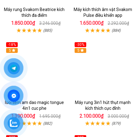
Máy rung Svakom Beatrice kích
Máy kích thích âm vật Svakom
thích đa điểm
Pulse điều khiển app
1.850.000₫
1.650.000₫
3.246.000₫
2.292.000₫
(885)
(884)
-18%
-30%
Hot
5
Hot
5
luoi liem am dao magic tongue
Máy rung 3in1 hút thụt mạnh
4in1 cuc phe
kích thích cực đỉnh
1.390.000₫
2.100.000₫
1.695.000₫
3.000.000₫
(882)
(879)