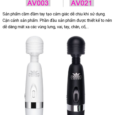
Sản phẩm cầm đầm tay tạo cảm giác dễ chịu khi sử dụng
địa
.
Cận cảnh sản phẩm
dịch
. Phần đầu sản phẩm
nhập
được thiết kế to nên
chỉ
dễ dàng mát xa
sử
các vùng lưng
vụ
đặt
, vai
thương
, tay
báo
, chân
khẩu
cung
, cổ,…
dụng
mua
hiệu
giá
cấp