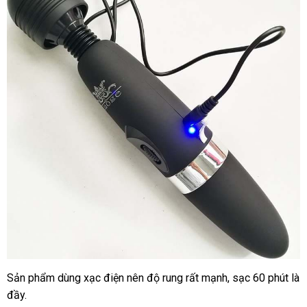
Sản phẩm dùng xạc điện nên độ rung
mới
rất mạnh
nơi
, sạc 60 phút là
đầy.
nhất
bán