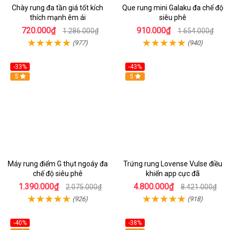
Chày rung đa tần giá tốt kích
Que rung mini Galaku đa chế độ
thích mạnh êm ái
siêu phê
720.000₫
910.000₫
1.286.000₫
1.654.000₫
(977)
(940)
-33%
-43%
Hot
5
Hot
5
Máy rung điểm G thụt ngoáy đa
Trứng rung Lovense Vulse điều
chế độ siêu phê
khiển app cực đã
1.390.000₫
4.800.000₫
2.075.000₫
8.421.000₫
(926)
(918)
-40%
-38%