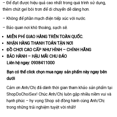
– Để đạt
ăn
được hiệu quả cao nhất trong
nhận
quá trình sử dụng
mua
,
thêm chút gel bôi trơn
trộm
nhập
để di chuyển dễ dàng hơn.
xét
sắm
khẩu
– Không
hướng
để phần mạch điện tiếp xúc
đắt
với nước.
dẫn
nhất
– Bảo quan nơi khô thoáng
cung
, sạch
tham
sẽ.
cấp
khảo
MIỄN PHÍ GIAO HÀNG TRÊN TOÀN QUỐC.
NHẬN HÀNG THANH TOÁN TẬN NƠI
ĐỒ CHƠI CAO CẤP NHƯ HÌNH – CHÍNH HÃNG
BẢO HÀNH – HẬU MÃI CHU ĐÁO
Liên hệ ngay:
0938411000
Bạn
xách
có thể
click
chọn
mua ngay
sản phẩm này ngay bên
dưới
tay
Cảm ơn Anh/Chị
nơi
đã dành thời gian tham khảo sản phẩm tại
ShopDoChoiSex! Chúc Anh/Chị luôn gặp nhiều niềm vui
bán
nước
và
hạnh phúc – hy vọng Shop
an
sẽ đồng hành cùng Anh/Chị
ngoài
trong
lớn
những trải nghiệm tuyệt vời nhất!
toàn