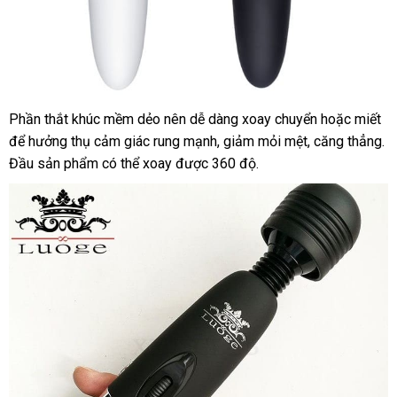
Phần thắt khúc mềm dẻo nên dễ dàng xoay chuyển
Trung
hoặc miết
đá
để hưởng thụ cảm giác rung mạnh
Lazada
, giảm mỏi mệt
bảng
, căng thẳng
Quốc
gi
gi
.
Đầu sản phẩm
đăng
có thể xoay
miễn
được 360 độ.
giá
sỉ
ký
phí