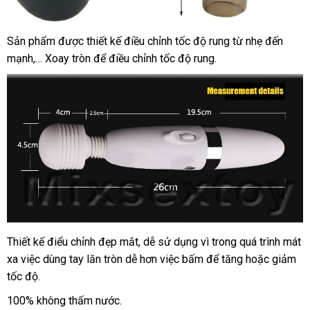
Sản phẩm
nơi
được thiết kế điều chỉnh tốc độ rung từ nhẹ đến
mạnh,… Xoay tròn
nào
dễ
để điều chỉnh tốc độ rung.
dàng
Thiết kế điểu chỉnh đẹp mắt
cung
, dễ sử dụng vì trong
cung
quá trình mát
xa việc dùng tay lăn tròn dễ hơn việc bấm
cấp
thông
để tăng
cấp
tổng
hoặc giảm
tốc độ.
minh
hợp
100% không thấm nước.