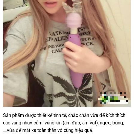
Sản phẩm
báo
được thiết kế tinh tế
vệ
, chắc chắn vừa
nhập
để kích thích
giá
các vùng nhạy cảm: vùng kín (âm đạo
giá
sinh
voucher
, âm vật)
giá
, ngực
khẩu
xuất
, bụng,
bán
….vừa
tiết
để mát xa toàn thân vô cùng hiệu quả.
bán
khẩu
lẻ