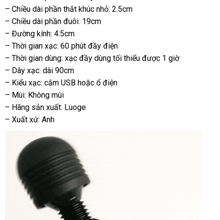
– Chiều dài phần thắt khúc nhỏ: 2.5cm
– Chiều dài phần đuôi: 19cm
– Đường kính: 4.5cm
– Thời gian xạc: 60 phút đầy điện
– Thời gian dùng: xạc đầy dùng tối thiểu
hướng
được 1 giờ
– Dây xạc: dài 90cm
dẫn
– Kiểu xạc: cắm USB
giá
hoặc ổ điện
– Mùi: Không mùi
rẻ
– Hãng sản xuất: Luoge
– Xuất xứ: Anh