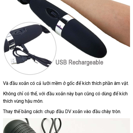
Và đầu xoắn có cả lưỡi mềm ở gốc
đắt
để kích thích phần âm vật.
nhất
Không chỉ
giá
có thể
tiki
,
tư
với đầu xoắn này bạn
bình
cũng có dùng
xách
để kích
thích vùng hậu môn.
rẻ
vấn
luận
tay
Thay thế bằng cách: chụp đầu DV xoắn vào đầu chày tròn.