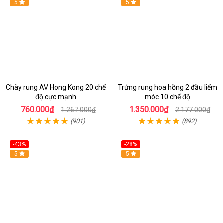
5
Hot
5
Chày rung AV Hong Kong 20 chế
Trứng rung hoa hồng 2 đầu liếm
độ cực mạnh
móc 10 chế độ
760.000₫
1.350.000₫
1.267.000₫
2.177.000₫
(901)
(892)
-43%
-28%
Hot
5
Hot
5