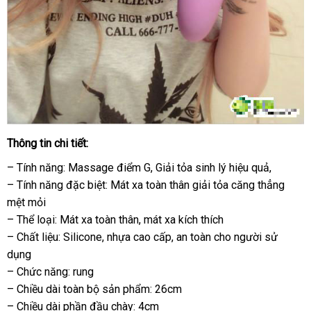
Thông tin chi tiết:
– Tính năng: Massage điểm G
thế
, Giải tỏa sinh lý hiệu quả,
– Tính năng
Úc
đặc biệt: Mát xa toàn thân giải tỏa căng thẳng
giới
mệt mỏi
– Thể loại: Mát xa toàn thân
miễn
, mát xa kích thích
– Chất liệu: Silicone
tiết
, nhựa cao cấp
phí
hàng
, an toàn cho người sử
dụng
kiệm
Hiệu
– Chức năng: rung
– Chiều dài toàn bộ sản phẩm: 26cm
– Chiều dài phần đầu chày: 4cm