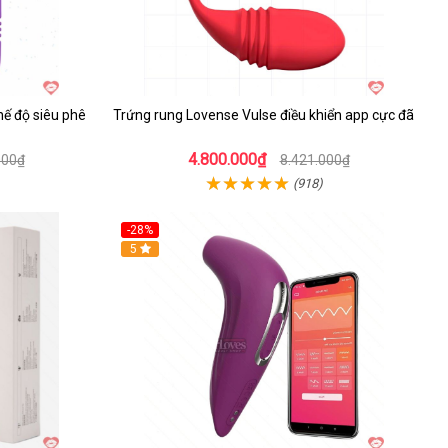
hế độ siêu phê
Trứng rung Lovense Vulse điều khiển app cực đã
4.800.000₫
000₫
8.421.000₫
(918)
-28%
Hot
5