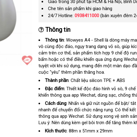
Giao trong 30 phút tại HCM & Hà Nội, Bình 
Che tên sản phẩm khi giao hàng
24/7 Hotline:
0938411000
(bán xuyên đêm 2
Thông tin
Thông tin
: Wowyes A4 - Shell là dòng máy 
vô cùng độc đáo
lấy
, ngụy trang dạng vỏ sò
tham
, giúp k
cảm trên cơ thể
vệ
, sản phẩm tích hợp 9 chế độ run
hàng
khảo
bấm
phân
hoặc có thể điều khiển qua ứng dụng Wecha
sinh
tuyệt vời khi sử dụng
phối
giảm
, mang đến một màn dạo đầu
cuộc "yêu" thêm phần thăng hoa.
giá
Thành phần
: Chất liệu silicon TPE + ABS
Đặc điểm
: Thiết kế độc đáo hình vỏ sò
hàng
, 9 chế
khiển thông qua app Wechat
ở
, dùng sạc
giá
, chống t
giả
đâu
bán
Cách dùng
: Nhấn và giữ nút nguồn
tự
để bật/ tắ
uy
lẻ
nhanh
đặt
để chuyển đổi chức năng rung
tận
. Có thể kết
động
tín
thông qua app Wechat
mua
mua
. Sử dụng xong vệ sinh s
nơi
Lưu ý: Nên dùng kèm gel bôi trơn
sắm
hàng
để tăng thêm k
giả
Kích thước
: 88m x 51mm x 29mm