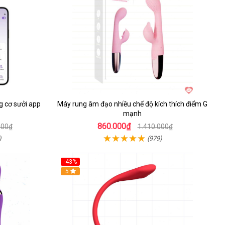
 cơ sưởi app
Máy rung âm đạo nhiều chế độ kích thích điểm G
mạnh
860.000₫
000₫
1.410.000₫
)
(979)
-43%
Hot
5