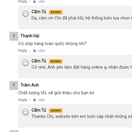
Reply
Like
●
Cẩm Tú
ADMIN
Dạ, cảm ơn Chị đã phải hồi, hệ thống luôn lựa chọ
Thanh Hải
T
Có ship hàng toàn quốc không nhỉ?
Reply
Like
●
Cẩm Tú
ADMIN
Có nhé, Anh yên tâm đặt hàng online ạ, nhận được h
Trâm Anh
T
Chất lượng tốt, sẽ giới thiệu cho bạn bè.
Reply
Like
●
Cẩm Tú
ADMIN
Thanks Chị, website bên em luôn cập nhật những sả