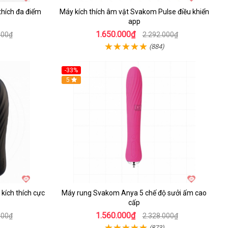
thích đa điểm
Máy kích thích âm vật Svakom Pulse điều khiển
app
1.650.000₫
000₫
2.292.000₫
(884)
-33%
Hot
5
kích thích cực
Máy rung Svakom Anya 5 chế độ sưởi ấm cao
cấp
1.560.000₫
000₫
2.328.000₫
(873)