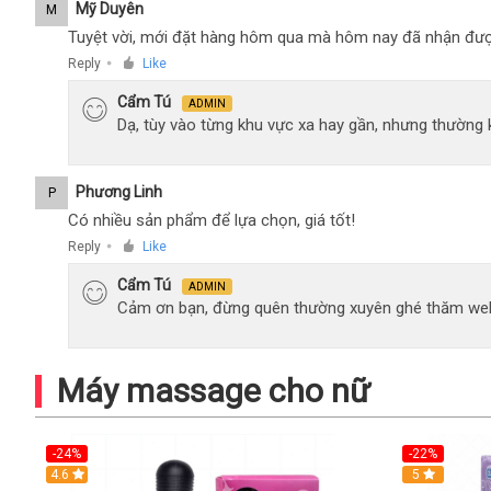
Mỹ Duyên
M
Tuyệt vời, mới đặt hàng hôm qua mà hôm nay đã nhận đượ
Reply
Like
●
Cẩm Tú
ADMIN
Dạ, tùy vào từng khu vực xa hay gần, nhưng thường
Phương Linh
P
Có nhiều sản phẩm để lựa chọn, giá tốt!
Reply
Like
●
Cẩm Tú
ADMIN
Cảm ơn bạn, đừng quên thường xuyên ghé thăm web
Máy massage cho nữ
-24%
-22%
4.6
Hot
5