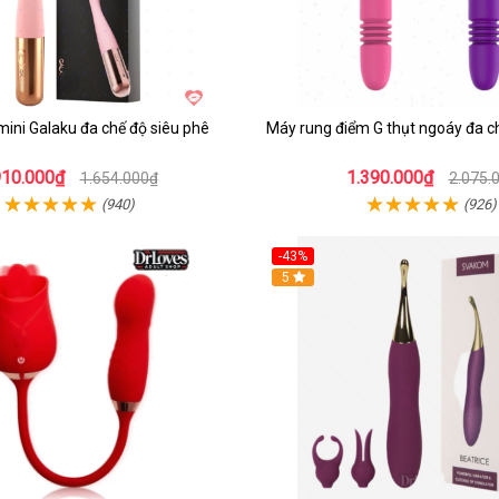
ini Galaku đa chế độ siêu phê
Máy rung điểm G thụt ngoáy đa c
910.000₫
1.390.000₫
1.654.000₫
2.075.
(940)
(926)
-43%
Hot
5