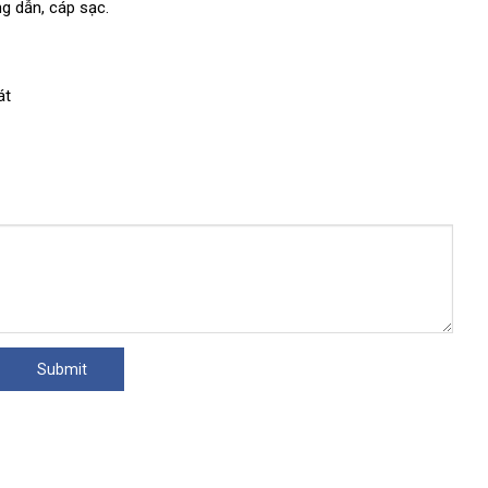
ng dẫn
tại
, cáp sạc.
nhà
át