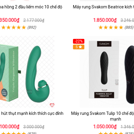
oa hồng 2 đầu liếm móc 10 chế độ
Máy rung Svakom Beatrice kích 
.350.000₫
1.850.000₫
2.177.000₫
3.246.
(892)
(885)
-22%
Hot
5
 hút thụt mạnh kích thích cực đỉnh
Máy rung Svakom Tulip 10 chế độ 
mạnh
.100.000₫
1.050.000₫
3.000.000₫
1.346.
(879)
(875)