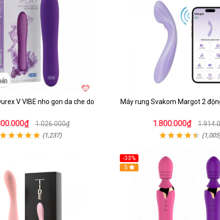
urex V VIBE nho gon da che do
Máy rung Svakom Margot 2 động
800.000₫
1.800.000₫
1.026.000₫
1.914.
(1,237)
(1,005
-33%
Hot
5