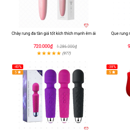
Chày rung đa tần giá tốt kích thích mạnh êm ái
Que rung m
720.000₫
1.286.000₫
(977)
-40%
-38%
5
Hot
5