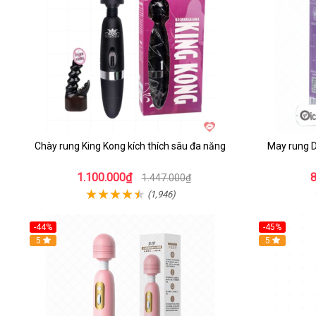
Chày rung King Kong kích thích sâu đa năng
May rung D
1.100.000₫
1.447.000₫
(1,946)
-44%
-45%
Hot
5
Hot
5