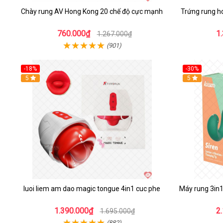
Chày rung AV Hong Kong 20 chế độ cực mạnh
Trứng rung h
760.000₫
1
1.267.000₫
(901)
-18%
-30%
Hot
5
Hot
5
luoi liem am dao magic tongue 4in1 cuc phe
Máy rung 3in1
1.390.000₫
2
1.695.000₫
(882)