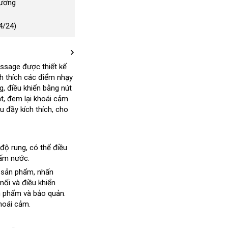
Dương
4/24)
massage
siêu
được thiết kế
ích thích các điểm nhạy
thị
g
nơi
, điều khiển bằng nút
t
nào
cũ
, đem lại khoái cảm
 đầy kích thích
shopee
, cho
 độ rung
nhập
, có thể điều
hấm nước.
khẩu
t sản phẩm
giảm
, nhấn
 nối và điều khiển
giá
ản phẩm và bảo quản
siêu
.
hoái cảm.
thị