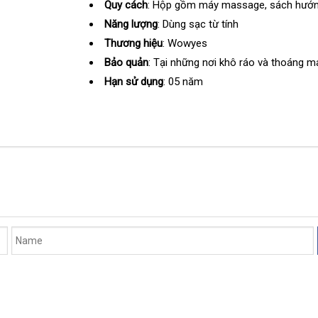
Quy cách
: Hộp gồm máy massage
giá
, sách hướ
bán
Năng lượng
: Dùng sạc từ tính
lẻ
Thương hiệu
: Wowyes
Bảo quản
: Tại
vệ
những nơi khô ráo và thoáng m
sinh
Hạn sử dụng
: 05 năm