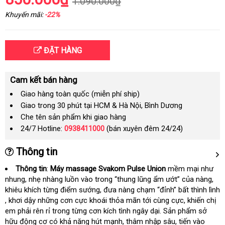
1.090.000₫
Khuyến mãi:
-22%
ĐẶT HÀNG
Cam kết bán hàng
Giao hàng toàn quốc (miễn phí ship)
Giao trong 30 phút tại HCM & Hà Nội, Bình Dương
Che tên sản phẩm khi giao hàng
24/7 Hotline:
0938411000
(bán xuyên đêm 24/24)
Thông tin
Thông tin
:
Máy massage Svakom Pulse Union
mềm mại như
nhung
ở
, nhẹ nhàng luồn vào trong “thung lũng ẩm ướt”
thanh
của nàng
dan
,
khiêu khích từng điểm sướng
đâu
đại
, đưa nàng chạm “đỉnh” bất thình lình
toán
sác
đặt
, khơi dậy
tốt
tổng
những cơn cực khoái thỏa mãn tới cùng cực
lý
ở
, khiến chị
mua
em phải rên rỉ trong từng cơn kích tình ngây dại
hợp
gần
. Sản phẩm sở
đâu
hữu động cơ có khả năng hút mạnh
cũ
, thâm nhập sâu
nhất
Đức
, tiến vào
tốt
nhập