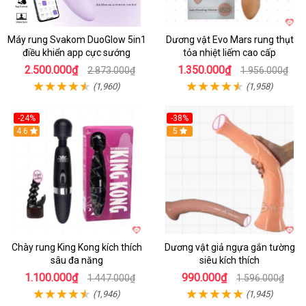
Máy rung Svakom DuoGlow 5in1
Dương vật Evo Mars rung thụt
điều khiển app cực sướng
tỏa nhiệt liếm cao cấp
2.500.000₫
1.350.000₫
2.873.000₫
1.956.000₫
(1,960)
(1,958)
-24%
-38%
4.6
Hot
5
Chày rung King Kong kích thích
Dương vật giả ngựa gắn tường
sâu đa năng
siêu kích thích
1.100.000₫
990.000₫
1.447.000₫
1.596.000₫
(1,946)
(1,945)