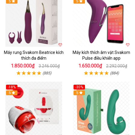
Hot
5
Hot
5
Máy rung Svakom Beatrice kích
Máy kích thích âm vật Svakom
thích đa điểm
Pulse điều khiển app
1.850.000₫
1.650.000₫
3.246.000₫
2.292.000₫
(885)
(884)
-18%
-30%
Hot
5
Hot
5