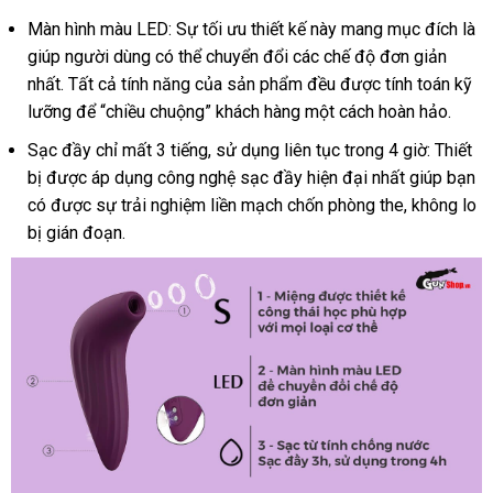
toàn
lẻ
Màn hình màu LED: Sự tối ưu thiết kế này mang mục đích là
giúp người dùng
Thái
có thể chuyển đổi
lớn
các chế độ đơn giản
nhất
tiki
. Tất cả tính năng
Lan
bình
của sản phẩm đều
chiết
được tính toán kỹ
lưỡng
Trung
để “chiều chuộng” khách hàng một cách hoàn hảo.
luận
khấu
Quốc
Sạc đầy
lắp
chỉ mất 3 tiếng
lắp
, sử dụng liên tục trong 4 giờ: Thiết
bị
voucher
được áp dụng công nghệ sạc đầy hiện đại nhất giúp bạn
đặt
đặt
có
tham
được sự trải nghiệm liền mạch chốn phòng the
cũ
, không lo
bị gián đoạn.
khảo