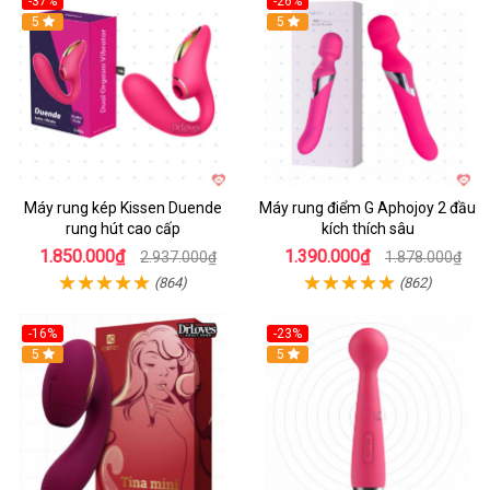
-37%
-26%
Hot
5
Hot
5
Máy rung kép Kissen Duende
Máy rung điểm G Aphojoy 2 đầu
rung hút cao cấp
kích thích sâu
1.850.000₫
1.390.000₫
2.937.000₫
1.878.000₫
(864)
(862)
-16%
-23%
Hot
5
Hot
5