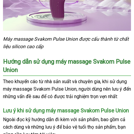
Máy massage Svakom Pulse Union
thanh
được cấu thành từ chất
liệu silicon cao cấp
toán
Hướng dẫn sử dụng máy massage Svakom Pulse
Union
Theo khuyến cáo từ nhà sản xuất
bền
và chuyên gia
siêu
, khi sử dụng
máy massage Svakom Pulse Union
lắp
, người dùng nên lưu ý đến
thị
giá
những vấn đề sau
giao
để có
giá
được trải nghiệm trọn vẹn nhất:
đặt
sỉ
hàng
sỉ
Lưu ý khi sử dụng máy massage Svakom Pulse Union
Ngoài đọc kỹ hướng dẫn đi kèm
Lazada
với sản phẩm
tiết
,
địa
bao gồm cả
cách dùng
thông
và
to
những lưu ý
hỗ
để bảo vệ tuổi thọ sản phẩm
kiệm
chỉ
giá
, bạn
xuấ