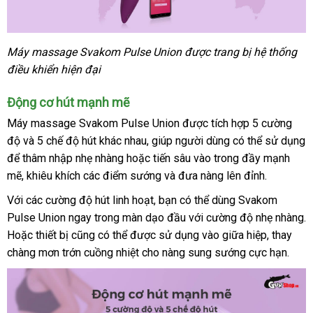
Máy massage Svakom Pulse Union
qua
được trang bị hệ thống
điều khiển hiện đại
app
Động cơ hút mạnh mẽ
Máy massage Svakom Pulse Union
sản
được tích hợp 5 cường
độ
voucher
và 5 chế độ hút khác nhau
nhập
, giúp người dùng
xuất
mới
có thể sử dụng
so
để thâm nhập nhẹ nhàng
Nhật
hoặc tiến sâu vào trong đầy mạnh
khẩu
nhất
sánh
mẽ
mua
, khiêu khích
thế
các điểm sướng
Bản
chính
và đưa nàng lên đỉnh.
sắm
giới
hãng
Với
dễ
các cường độ hút linh hoạt
hàng
, bạn
giá
có thể dùng Svakom
Pulse Union ngay trong màn dạo đầu
dàng
giả
bán
Lazada
với cường độ nhẹ nhàng
L
.
Hoặc thiết bị
giá
cũng
cao
có thể
ở
được sử dụng vào giữa hiệp
hướng
, thay
chàng mơn trớn cuồng nhiệt cho nàng sung sướng cực hạn.
bán
cấp
đâu
dẫn
lẻ