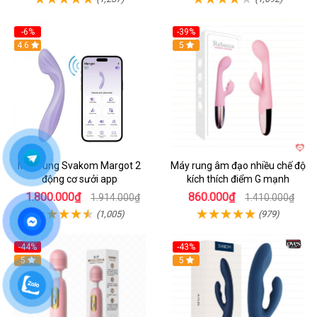
-6%
-39%
4.6
Hot
5
Máy rung Svakom Margot 2
Máy rung âm đạo nhiều chế độ
động cơ sưởi app
kích thích điểm G mạnh
1.800.000₫
860.000₫
1.914.000₫
1.410.000₫
(1,005)
(979)
-44%
-43%
Hot
5
Hot
5