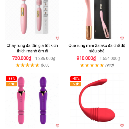
Chày rung đa tần giá tốt kích
Que rung mini Galaku đa chế độ
thích mạnh êm ái
siêu phê
720.000₫
910.000₫
1.286.000₫
1.654.000₫
(977)
(940)
-33%
-43%
Hot
5
Hot
5