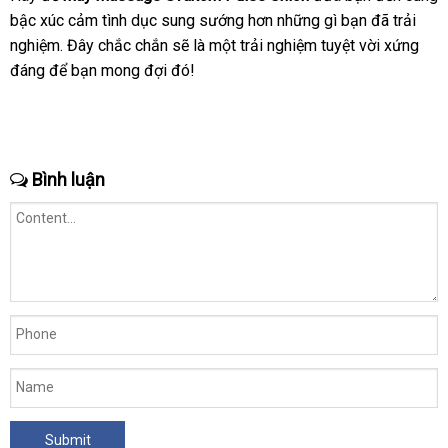
bậc xúc cảm tình dục sung sướng hơn
kho
những gì bạn
nhanh
đã trải
nghiệm
thanh
. Đây chắc chắn
online
sẽ là một trải nghiệm tuyệt vời
hàng
nhất
Đài
xứng
đáng
mới
để bạn mong đợi đó!
lý
Loan
nhất
Bình luận