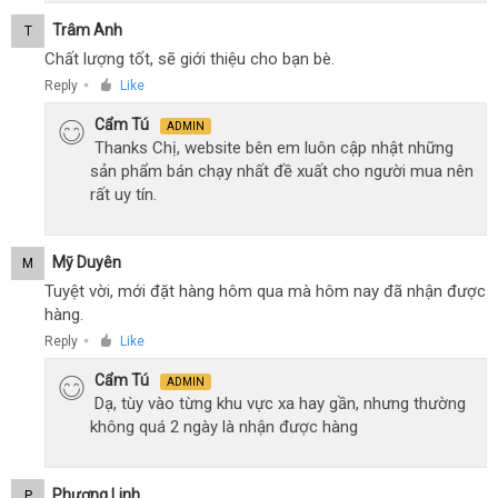
Trâm Anh
T
Chất lượng tốt, sẽ giới thiệu cho bạn bè.
Reply
Like
●
Cẩm Tú
ADMIN
Thanks Chị, website bên em luôn cập nhật những
sản phẩm bán chạy nhất đề xuất cho người mua nên
rất uy tín.
Mỹ Duyên
M
Tuyệt vời, mới đặt hàng hôm qua mà hôm nay đã nhận được
hàng.
Reply
Like
●
Cẩm Tú
ADMIN
Dạ, tùy vào từng khu vực xa hay gần, nhưng thường
không quá 2 ngày là nhận được hàng
Phương Linh
P