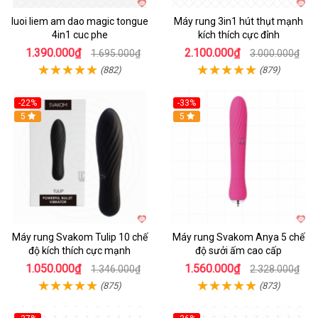
luoi liem am dao magic tongue
Máy rung 3in1 hút thụt mạnh
4in1 cuc phe
kích thích cực đỉnh
1.390.000₫
2.100.000₫
1.695.000₫
3.000.000₫
(882)
(879)
-22%
-33%
Hot
5
Hot
5
Máy rung Svakom Tulip 10 chế
Máy rung Svakom Anya 5 chế
độ kích thích cực mạnh
độ sưởi ấm cao cấp
1.050.000₫
1.560.000₫
1.346.000₫
2.328.000₫
(875)
(873)