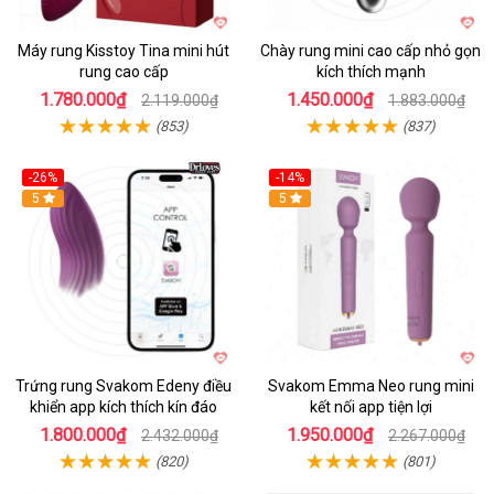
Máy rung Kisstoy Tina mini hút
Chày rung mini cao cấp nhỏ gọn
rung cao cấp
kích thích mạnh
1.780.000₫
1.450.000₫
2.119.000₫
1.883.000₫
(853)
(837)
-26%
-14%
Hot
5
Hot
5
Trứng rung Svakom Edeny điều
Svakom Emma Neo rung mini
khiển app kích thích kín đáo
kết nối app tiện lợi
1.800.000₫
1.950.000₫
2.432.000₫
2.267.000₫
(820)
(801)