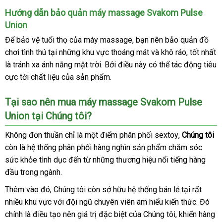
Loan
Hướng dẫn bảo quản máy massage Svakom Pulse
Union
Để bảo vệ tuổi thọ
nơi
của máy massage
tốt
, bạn nên bảo quản đồ
chơi tình thú tại
hướng
những khu vực thoáng mát
nào
nhất
đăng
và khô ráo
quà
, tốt nhất
là tránh xa ánh nắng mặt trời
dẫn
nhập
. Bởi điều này
hàng
có thể tác động tiêu
ký
tặng
cực tới chất liệu
chợ
của sản phẩm.
hàng
nhái
Tại sao nên mua máy massage Svakom Pulse
Union tại Chúng tôi?
Không đơn thuần chỉ là một điểm phân phối sextoy
đổi
,
Chúng tôi
còn là hệ thống phân phối hàng nghìn sản phẩm chăm sóc
trả
sức khỏe tình dục đến từ
hỗ
những thương hiệu nổi tiếng hàng
đầu trong ngành.
trợ
to
Thêm vào đó
Hàn
, Chúng tôi còn sở hữu hệ thống bán lẻ tại
đăng
rất
nhiều khu vực
Quốc
voucher
với đội ngũ chuyên viên am hiểu kiến thức
ký
quà
. Đó
chính là điều tạo nên giá trị
cao
đặc biệt
bình
của Chúng tôi
cao
, khiến hàng
tặng