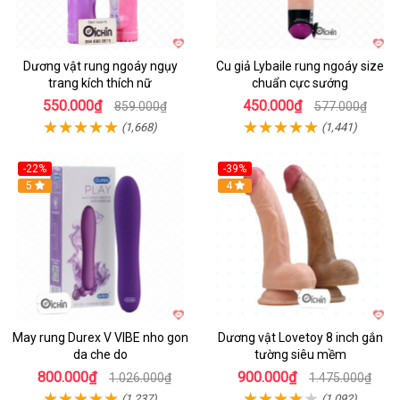
Dương vật rung ngoáy ngụy
Cu giả Lybaile rung ngoáy size
trang kích thích nữ
chuẩn cực sướng
550.000₫
450.000₫
859.000₫
577.000₫
(1,668)
(1,441)
-22%
-39%
Hot
5
Hot
4
May rung Durex V VIBE nho gon
Dương vật Lovetoy 8 inch gắn
da che do
tường siêu mềm
800.000₫
900.000₫
1.026.000₫
1.475.000₫
(1,237)
(1,092)