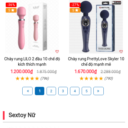
-36%
-27%
Hot
5
Hot
5
Chày rung LILO 2 đầu 10 chế độ
Chày rung PrettyLove Skyler 10
kích thích mạnh
chế độ mạnh mẽ
1.200.000₫
1.670.000₫
1.875.000₫
2.288.000₫
(796)
(790)
1
2
3
4
5
Sextoy Nữ