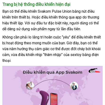
Trang bị hệ thống điều khiển hiện đại
Bạn
Nhật
có thể điều khiển Svakom Pulse Union bằng nút điều
khiển trên thiết bị
Bản
đăng
. Hoặc điều khiển thông qua app do thương
hiệu thiết lập
phản
. Với sự đầu tư
ký
rẻ
đặc biệt này
báo
, người dùng
nhập
có thể
dễ dàng sử dụng sản phẩm ngay từ lần đầu tiên.
hồi
nhất
giá
khẩu
Không cần phải lo lắng trì hoãn cuộc “yêu”
rẻ
để điều khiển thiết
bị hoạt động theo
chất
mong muốn
bảng
của bạn
nội
.
tham
Giờ đây
nhất
sản
, bạn
vệ
có thể
vừa nằm hưởng thụ cảm giác cơ thể
lượng
giá
chợ
được đốt cháy
địa
khảo
xuất
chiết
bởi khoái
sinh
cảm
siêu
, vừa điều khiển nhịp “thâm nhập”
lớn
của sextoy bằng điện
khấu
thoại.
thị