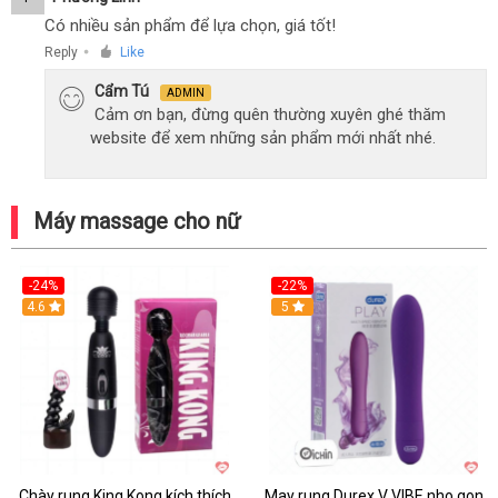
Có nhiều sản phẩm để lựa chọn, giá tốt!
Reply
Like
●
Cẩm Tú
ADMIN
Cảm ơn bạn, đừng quên thường xuyên ghé thăm
website để xem những sản phẩm mới nhất nhé.
Máy massage cho nữ
-24%
-22%
4.6
Hot
5
Chày rung King Kong kích thích
May rung Durex V VIBE nho gon