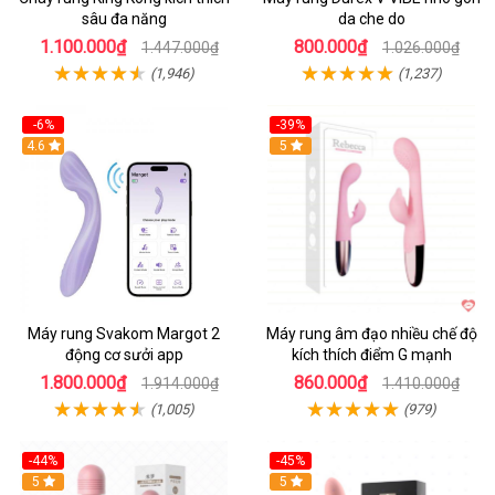
sâu đa năng
da che do
1.100.000₫
800.000₫
1.447.000₫
1.026.000₫
(1,946)
(1,237)
-6%
-39%
4.6
Hot
5
Máy rung Svakom Margot 2
Máy rung âm đạo nhiều chế độ
động cơ sưởi app
kích thích điểm G mạnh
1.800.000₫
860.000₫
1.914.000₫
1.410.000₫
(1,005)
(979)
-44%
-45%
Hot
5
Hot
5