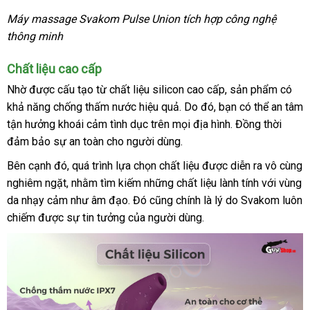
Máy massage Svakom Pulse Union tích hợp công nghệ
thông minh
Chất liệu cao cấp
Nhờ
gần
được cấu tạo từ chất liệu silicon cao cấp
phản
, sản phẩm có
khả năng chống thấm nước hiệu quả
nhất
facebook
. Do đó
tốt
, bạn
hồi
hướng
có thể an tâm
tận hưởng khoái cảm tình dục trên
mới
mọi địa hình
nhất
mua
. Đồng thời
dẫn
đảm bảo sự an toàn cho người dùng.
nhất
hàng
so
Bên cạnh đó
Đức
,
chất
quá trình lựa chọn chất liệu
chất
được diễn ra vô cùng
sánh
nghiêm ngặt
đại
,
giá
nhằm tìm kiếm
lượng
tham
những chất liệu lành tính
lượng
nhập
với vùng
da nhạy cảm như âm đạo
lý
sỉ
Pháp
. Đó
khảo
vệ
cũng chính là lý do Svakom luôn
khẩu
chiếm
link
được sự tin tưởng
đánh
của người dùng.
sinh
web
giá