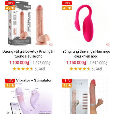
-20%
-29%
Hot
4.7
Hot
4.8
Dương vật giả Lovetoy 9inch gắn
Trứng rung thiên nga Flamingo
tường siêu sướng
điều khiển app
1.100.000₫
1.150.000₫
1.375.000₫
1.619.000₫
(1,967)
(1,962)
-13%
-31%
4.8
4.8