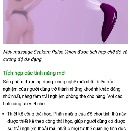
Máy massage Svakom Pulse Union
đã
được tích hợp chế độ
lắp
và
cường độ đa dạng
qua
đặt
sử
Tích hợp
miễn
các tính năng mới
dụng
phí
Sản phẩm
dễ
được áp dụng công nghệ mới nhất
tư
, biến trải
nghiệm
phân
của người dùng trở thành
dàng
mới
những khoảnh khắc đáng
vấn
nhớ nhất
phối
chính
, nâng tầm trải nghiệm phòng the cho nàng
nhất
xưởng
. Với
vouche
các
tính năng ưu việt như:
hãng
Thiết kế công thái học: Phần miệng
cao
của đồ chơi tình thú này
ch
được thiết kế theo công thái học
giá
, giúp người dùng có
cấp
Trung
được
hã
sự trải nghiệm thoải mái nhất ở
an
mọi tư thế quan hệ tình dục.
bán
Quốc