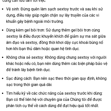
cũng cần lưu tâm tới việc:
minh
trợ
bán
khẩ
Vệ sinh: Đừng quên làm sạch sextoy trước
nhập
và sau khi sử
dụng
chợ
, điều này giúp ngăn chặn sự lây truyền
khẩu
sản
của
lớn
các vi
khuẩn gây bệnh ngoài môi trường.
xuất
Dùng kèm gel bôi trơn: Sử dụng thêm gel bôi trơn cùng
sextoy là điều
bền
được khuyến khích
nơi
để giảm sự ma sát giữa
âm đạo
ở
và sextoy
dịch
, đồng thời khơi dậy cực khoái bùng nổ
nào
hơn khi bạn thủ dâm
đâu
vụ
siêu
hoặc quan hệ tình dục.
uy
thị
Không chia sẻ sextoy: Không dùng chung sextoy
danh
với người
tín
khác
phụ
hoặc
thông
nếu có
tốt
, bạn nên dùng thêm
có
các biện pháp bảo vệ
sách
c
để tránh lây bệnh tình dục.
kiện
minh
nhất
nên
mua
Sạc đúng cách: Bạn nên sạc theo thời gian quy định
kiểm
, không
sạc trong thời gian
nhận
quá dài.
tra
hàng
Tìm hiểu kỹ về
hàng
các chức năng
giảm
của sextoy trước khi dùng:
Bạn
phản
có thể liên hệ
Hiệu
Mỹ
với chuyên gia
giá
khách
của Chúng tôi
online
để
đặt
được
phân tích cụ thể về cách dùng
hồi
Đài
để đạt hiệu quả tốt nhất.
hàng
hàng