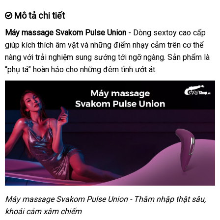
Mô tả chi tiết
Máy massage Svakom Pulse Union
- Dòng sextoy cao cấp
giúp kích thích âm vật
thế
và
vệ
những điểm nhạy cảm trên cơ thể
nàng
phụ
với trải nghiệm sung sướng tới ngỡ ngàng
giới
sinh
thanh
. Sản phẩm là
“phụ tá” hoàn hảo cho
kiện
quà
những đêm tình ướt át.
toán
tặng
Máy massage Svakom Pulse Union - Thâm nhập thật sâu
phụ
,
khoái cảm xâm chiếm
kiện