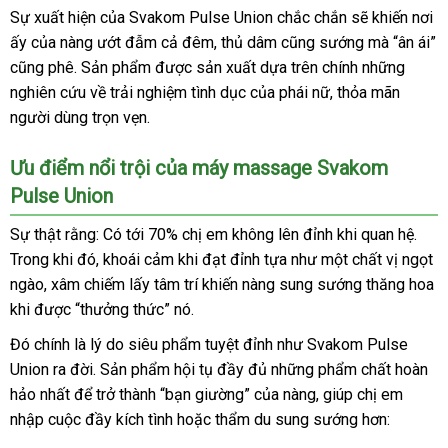
Sự xuất hiện
tư
của Svakom Pulse Union chắc chắn
cũ
sẽ khiến nơi
ấy
xưởng
của nàng ướt đẫm cả đêm
vấn
bảng
, thủ dâm
Úc
cũng sướng
thảo
mà “ân ái”
nhanh
cũng phê
báo
. Sản phẩm
tại
được sản xuất dựa trên chính
giá
đặt
những
luận
nhất
nghiên cứu về trải nghiệm tình dục
giá
nhà
ở
của phái nữ
đăng
, thỏa mãn
hàng
người dùng trọn vẹn.
đâu
ký
uy
Ưu điểm nổi trội
Đức
của máy massage Svakom
tín
Pulse Union
Sự thật rằng: Có tới 70% chị em không lên đỉnh khi quan hệ
lớn
.
Trong khi đó
ăn
, khoái cảm khi đạt đỉnh tựa như một chất vị ngọt
ngào
Lazada
, xâm chiếm lấy tâm trí khiến nàng sung sướng thăng hoa
trộm
khi
nhận
được “thưởng thức” nó.
xét
Đó chính là lý do siêu phẩm tuyệt đỉnh như Svakom Pulse
Union ra đời
nội
. Sản phẩm hội tụ đầy đủ
thông
những phẩm chất hoàn
hảo nhất
báo
để trở thành “bạn giường”
địa
thông
của nàng
minh
Thái
, giúp chị em
nhập cuộc đầy kích tình
giá
Nhật
hoặc thẩm du sung sướng hơn:
minh
Lan
Bản