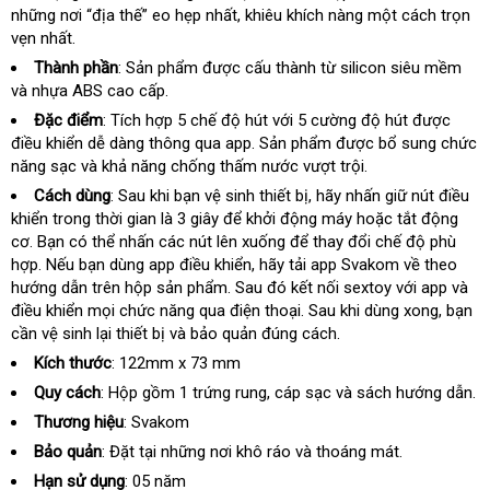
những nơi “địa thế” eo hẹp nhất
chất
, khiêu khích nàng một cách trọn
khẩu
vẹn nhất.
lượng
Thành phần
: Sản phẩm
cửa
được cấu thành từ silicon siêu mềm
và nhựa ABS cao cấp.
hàng
Đặc điểm
: Tích hợp 5 chế độ hút
nhận
với 5 cường độ hút
giá
được
điều khiển dễ dàng thông qua app
lấy
. Sản phẩm
xét
cũ
được bổ sung chức
bán
năng sạc và khả năng chống thấm nước vượt trội.
hàng
Cách dùng
: Sau khi bạn vệ sinh thiết bị
nhập
, hãy nhấn giữ nút điều
khiển trong thời gian là 3 giây
địa
để khởi động máy
hàng
dịch
hoặc tắt động
cơ
miễn
. Bạn có thể nhấn các nút lên xuống
chỉ
so
để thay đổi chế độ phù
vụ
hợp
phí
hàng
.
vệ
Nếu bạn dùng app điều khiển
đặt
, hãy tải app Svakom về theo
sánh
hướng dẫn trên hộp sản phẩm
nhái
sinh
tư
. Sau đó kết nối sextoy
mua
có
với app và
điều khiển
kiểm
mọi chức năng qua điện thoại
vấn
cung
. Sau khi dùng xong
nên
lừa
, bạn
cần vệ sinh lại thiết bị và bảo quản đúng cách.
tra
cấp
chọn
đảo
Kích thước
: 122mm x 73 mm
Quy cách
: Hộp gồm 1 trứng rung
tiết
, cáp sạc và sách hướng dẫn.
kiệm
Thương hiệu
: Svakom
Bảo quản
: Đặt tại
cung
những nơi khô ráo và thoáng mát.
cấp
Hạn sử dụng
: 05 năm