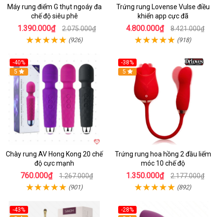
Máy rung điểm G thụt ngoáy đa
Trứng rung Lovense Vulse điều
chế độ siêu phê
khiển app cực đã
1.390.000₫
4.800.000₫
2.075.000₫
8.421.000₫
(926)
(918)
-40%
-38%
5
Hot
5
Chày rung AV Hong Kong 20 chế
Trứng rung hoa hồng 2 đầu liếm
độ cực mạnh
móc 10 chế độ
760.000₫
1.350.000₫
1.267.000₫
2.177.000₫
(901)
(892)
-43%
-28%