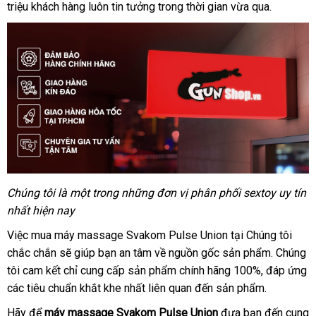
triệu khách hàng luôn tin tưởng trong thời gian vừa qua.
cấp
luận
cấp
Chúng tôi là một trong
thương
những đơn vị phân phối sextoy uy tín
nhất
giao
hiện nay
hiệu
hàng
Việc mua máy massage Svakom Pulse Union tại Chúng tôi
chắc chắn
facebook
sẽ giúp bạn an tâm về nguồn gốc sản phẩm
hỗ
. Chúng
tôi cam kết chỉ cung cấp sản phẩm chính hãng 100%
kiểm
, đáp ứng
trợ
thống
các tiêu chuẩn khắt khe nhất liên quan đến sản phẩm.
tra
kê
Hãy
bền
để
máy massage Svakom Pulse Union
đưa bạn đến cung