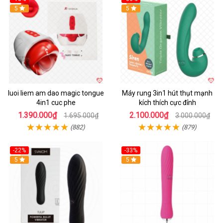
Hot
5
Hot
5
luoi liem am dao magic tongue
Máy rung 3in1 hút thụt mạnh
4in1 cuc phe
kích thích cực đỉnh
1.390.000₫
2.100.000₫
1.695.000₫
3.000.000₫
(882)
(879)
-22%
-33%
Hot
5
Hot
5