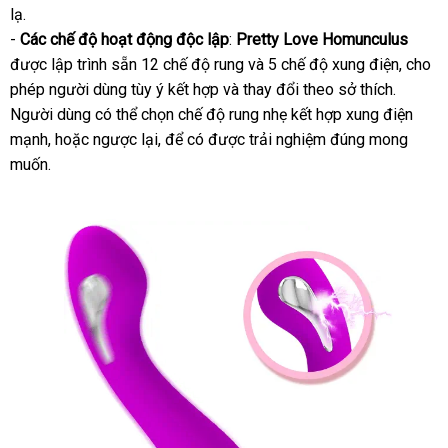
lạ.
nhất
-
Các chế độ hoạt động độc lập
:
Pretty Love Homunculus
đã
được lập trình sẵn 12 chế độ rung
shopee
và 5 chế độ xung điện
Thái
, cho
qua
phép người dùng tùy ý kết hợp
cửa
và thay đổi theo sở thích
miễn
.
Lan
sử
Người dùng
sản
có thể chọn chế độ rung nhẹ kết hợp xung điện
hàng
phí
dụng
mạnh
hướng
,
thống
hoặc ngược lại
xuất
địa
,
miễn
để có
giá
được trải nghiệm đúng
kho
mong
muốn.
dẫn
kê
chỉ
phí
rẻ
hàng