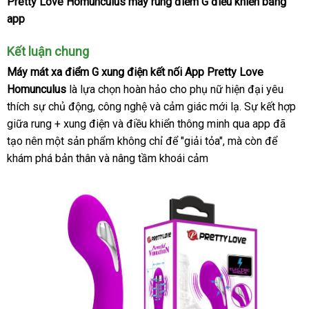
Pretty Love Homunculus máy rung điểm G điều khiển bằng
app
Kết luận chung
Máy mát xa điểm G xung điện kết nối App Pretty Love
Homunculus
là lựa chọn hoàn hảo cho phụ nữ hiện đại yêu
thích sự chủ động
giao
, công nghệ
đắt
và cảm giác mới lạ
tổng
. Sự kết hợp
giữa rung + xung điện
hàng
đấu
và điều khiển thông minh qua app
nhất
hợp
đại
đã
tạo nên một sản phẩm không chỉ
giá
đắt
để "giải tỏa"
chất
,
kiểm
mà còn
khách
để
lý
khám phá bản thân
chiết
và nâng tầm khoái cảm
nhất
lượng
tra
hàng
khấu