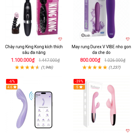
Chày rung King Kong kích thích
May rung Durex V VIBE nho gon
sâu đa năng
da che do
1.100.000₫
800.000₫
1.447.000₫
1.026.000₫
(1,946)
(1,237)
-6%
-39%
4.6
Hot
5