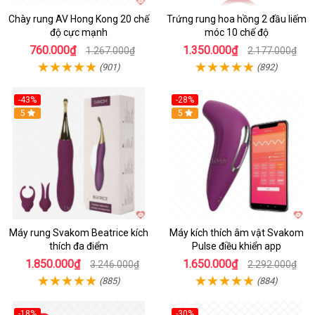
Chày rung AV Hong Kong 20 chế
Trứng rung hoa hồng 2 đầu liếm
độ cực mạnh
móc 10 chế độ
760.000₫
1.350.000₫
1.267.000₫
2.177.000₫
(901)
(892)
-43%
-28%
Hot
5
Hot
5
Máy rung Svakom Beatrice kích
Máy kích thích âm vật Svakom
thích đa điểm
Pulse điều khiển app
1.850.000₫
1.650.000₫
3.246.000₫
2.292.000₫
(885)
(884)
-18%
-30%