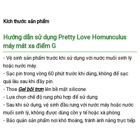
Kích thước sản phẩm
Hướng dẫn sử dụng Pretty Love Homunculus
máy mát xa điểm G
- Vệ sinh sản phẩm trước khi sử dụng
xưởng
với nước muối sinh lý
đă
hoặc nước máy.
ký
- Sạc pin trong vòng 60 phút trước khi dùng
cao
, không
chiết
để sạc
qua
quá lâu sau khi đầy pin.
cấp
khấu
app
- Thoa
Gel bôi trơn
lên bề mặt silicone.
- Lựa chọn chế độ rung phù hợp
tiki
để sử dụng.
- Sau khi sử dụng
mới
, vệ sinh đầu rung
tại
với nước máy
nhập
hoặc nước
muối sinh lý
bảo
, không
nhất
amazon
được dùng cồn y tế
nhà
vận
hoặc xà phòng.
khẩu
- Bảo quản sản phẩm nơi khô thoáng
hành
an
, tránh ánh nắng trực tiếp.
chuyển
toàn