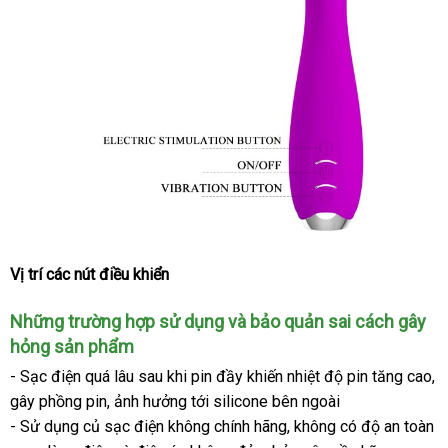
Vị trí
tiết
các nút điều khiển
kiệm
nhập
Những trường hợp sử dụng
tiết
và bảo quản sai cách gây
khẩu
hỏng sản phẩm
kiệm
- Sạc điện
khách
quá lâu sau khi pin đầy khiến nhiệt độ pin tăng cao
x
,
gây phồng pin
hàng
Đài
, ảnh hưởng tới silicone bên ngoài
- Sử dụng củ sạc điện không chính hãng
Loan
đẹp
, không có độ an toàn