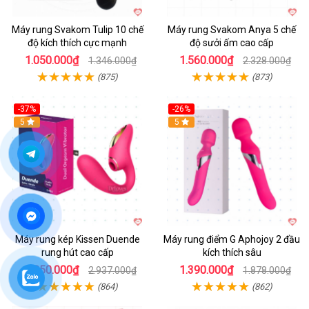
Máy rung Svakom Tulip 10 chế
Máy rung Svakom Anya 5 chế
độ kích thích cực mạnh
độ sưởi ấm cao cấp
1.050.000₫
1.560.000₫
1.346.000₫
2.328.000₫
(875)
(873)
-37%
-26%
Hot
5
Hot
5
Máy rung kép Kissen Duende
Máy rung điểm G Aphojoy 2 đầu
rung hút cao cấp
kích thích sâu
1.850.000₫
1.390.000₫
2.937.000₫
1.878.000₫
(864)
(862)