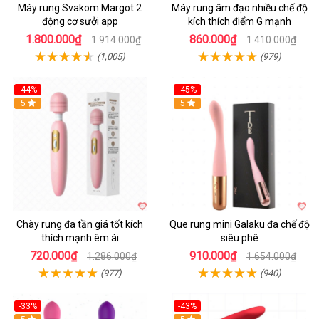
Máy rung Svakom Margot 2
Máy rung âm đạo nhiều chế độ
động cơ sưởi app
kích thích điểm G mạnh
1.800.000₫
860.000₫
1.914.000₫
1.410.000₫
(1,005)
(979)
-44%
-45%
Hot
5
Hot
5
Chày rung đa tần giá tốt kích
Que rung mini Galaku đa chế độ
thích mạnh êm ái
siêu phê
720.000₫
910.000₫
1.286.000₫
1.654.000₫
(977)
(940)
-33%
-43%