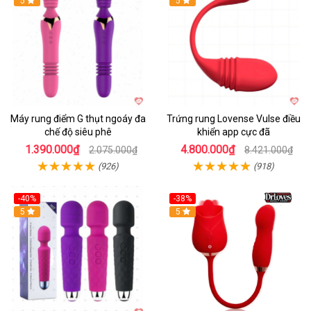
Hot
5
Hot
5
Máy rung điểm G thụt ngoáy đa
Trứng rung Lovense Vulse điều
chế độ siêu phê
khiển app cực đã
1.390.000₫
4.800.000₫
2.075.000₫
8.421.000₫
(926)
(918)
-40%
-38%
5
Hot
5