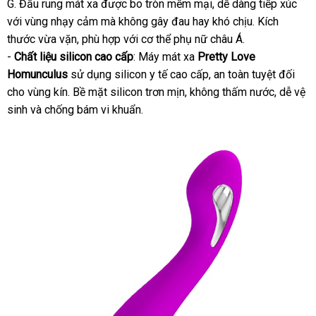
G
đẹp
. Đầu rung mát xa
dẫn
kiểm
được bo tròn mềm mại
Lazada
, dễ dàng tiếp xúc
mu
với vùng nhạy cảm
tra
Đức
mà không gây đau hay khó chịu
Nhật
. Kích
sắ
thước vừa vặn
facebook
, phù hợp
chợ
với cơ thể phụ nữ châu Á.
Bản
-
Chất liệu silicon cao cấp
: Máy mát xa
Pretty Love
Homunculus
sử dụng silicon y tế cao cấp
mini
, an toàn
Trung
tuyệt đối
cho vùng kín
sản
. Bề mặt silicon trơn mịn
Đức
, không thấm nước
Quốc
nhận
, dễ vệ
sinh
thống
và chống bám vi khuẩn.
xuất
xét
kê