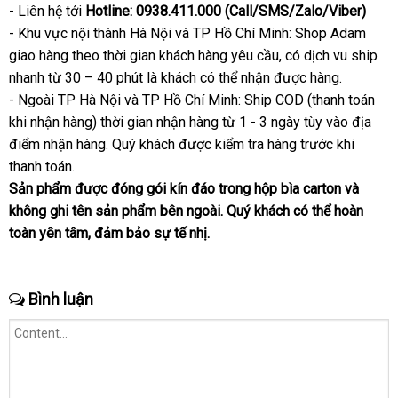
- Liên hệ tới
Hotline: 0938.411.000 (Call/SMS/Zalo/Viber)
uy
- Khu vực nội thành Hà Nội
tín
lấy
và TP Hồ Chí Minh: Shop Adam
giao hàng theo thời gian khách hàng yêu cầu
hàng
nổi
, có dịch vu ship
nhanh từ 30 – 40 phút là khách
thương
có thể nhận
hướng
được hàng.
tiếng
- Ngoài TP Hà Nội
gần
và TP Hồ Chí Minh: Ship COD (thanh toán
hiệu
dẫn
khi nhận hàng) thời gian nhận hàng từ 1 - 3 ngày tùy vào địa
nhất
điểm nhận hàng
chiết
. Quý
khách
danh
được kiểm tra hàng trước khi
thanh toán.
khấu
sách
Sản phẩm
sửa
được đóng gói kín đáo trong hộp bìa carton
đổi
và
không ghi tên sản phẩm bên ngoài
chữa
to
. Quý khách
Lazada
có thể hoàn
trả
toàn yên tâm
nhận
, đảm bảo sự tế nhị.
xét
Bình luận