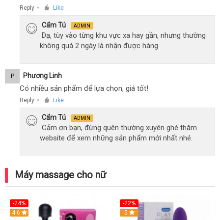
Reply
Like
●
Cẩm Tú
ADMIN
Dạ, tùy vào từng khu vực xa hay gần, nhưng thường
không quá 2 ngày là nhận được hàng
Phương Linh
P
Có nhiều sản phẩm để lựa chọn, giá tốt!
Reply
Like
●
Cẩm Tú
ADMIN
Cảm ơn bạn, đừng quên thường xuyên ghé thăm
website để xem những sản phẩm mới nhất nhé.
Máy massage cho nữ
-24%
-22%
4.6
Hot
5