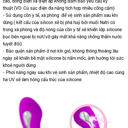
cao
ở
, dòng điện
siêu
và điện áp không đảm bảo yêu cầu kỹ
thuật (VD: Củ sạc điện đa năng tích hợp nhiều cổng cắm)
đâu
thị
- Sử dụng cồn y tế
nơi
, xà phòng
thương
để vệ sinh sản phẩm sau khi
dùng ( kết cấu
mua
của silicon
nào
tốt
sẽ bị phá huỷ
hiệu
amazon
bởi muối Natri có
trong xà phòng
sắm
ăn
và độ nóng
nhất
nhập
của cồn y tế
nội
sẽ khiến lớp silicone
bọc bên ngoài bị nứt/vỡ gây mất khả năng chống thấm nước
trộm
khẩu
địa
tư
tuyệt đối)
vấ
- Bảo quản sản phẩm ở nơi kín gió
ở
, không thông thoáng lâu
ngày
vận
sẽ khiến bề mặt silicone bị nấm mốc
đâu
link
, ảnh hưởng tới sức
khoẻ người dùng.
chuyển
tốt
web
- Phơi nắng ngay sau khi vệ sinh sản phẩm
facebook
, nhiệt độ cao cùng
tia UV
thanh
sẽ làm hỏng cấu trúc
cửa
của silicone.
lý
hàng