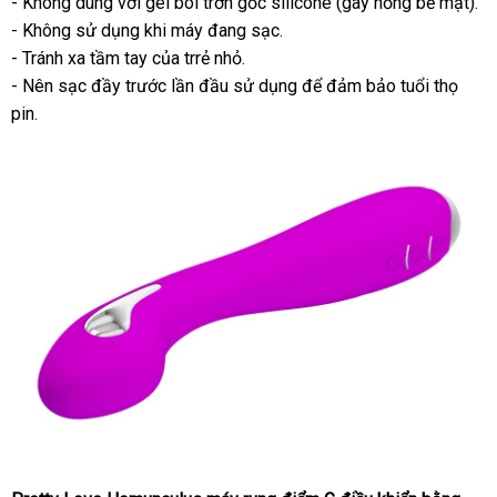
- Không dùng
thống
với gel bôi trơn gốc silicone (gây hỏng bề mặt).
- Không sử dụng khi máy đang sạc.
kê
- Tránh xa tầm tay
lừa
của trrẻ nhỏ.
- Nên sạc đầy trước lần đầu sử dụng
đảo
đánh
để đảm bảo tuổi thọ
pin.
giá