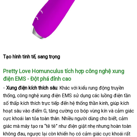
Tạo hình tinh tế
xưởng
, sang trọng
Pretty Love Homunculus tích hợp công nghệ xung
điện EMS - Đột phá đỉnh cao
-
Xung điện kích thích sâu
: Khác
miễn
với kiểu rung động truyền
thống
vận
, công nghệ xung điện EMS sử dụng
phí
xách
các luồng điện tần
số thấp kích thích trực tiếp đến hệ thống thần kinh
chuyển
tay
vệ
, giúp kích
hoạt sâu vào điểm G
nhận
, tăng cường co bóp vùng kín
sinh
cửa
và cảm giác
cực khoái lan tỏa toàn thân
xét
đổi
. Nhiều người dùng cho biết
hàng
thảo
, cảm
giác
nước
mà máy tạo ra “tê tê” như điện giật nhẹ
trả
mua
nhưng hoàn toàn
luận
không đau
ngoài
mới
, ngược lại còn khiến họ có cảm giác cực khoái
sắm
chợ
rất