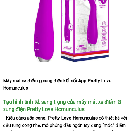
Máy mát xa điểm g xung điện kết nối App Pretty Love
Homunculus
Tạo hình tinh tế
ăn
, sang trọng
miễn
của máy mát xa điểm G
xung điện Pretty Love Homunculus
trộm
phí
-
Kiểu dáng uốn cong
:
Pretty Love Homunculus
có thiết kế
xuất
với
đầu rung cong nhẹ
hướng
, mô phỏng đầu ngón tay đang “móc” điểm
khẩu