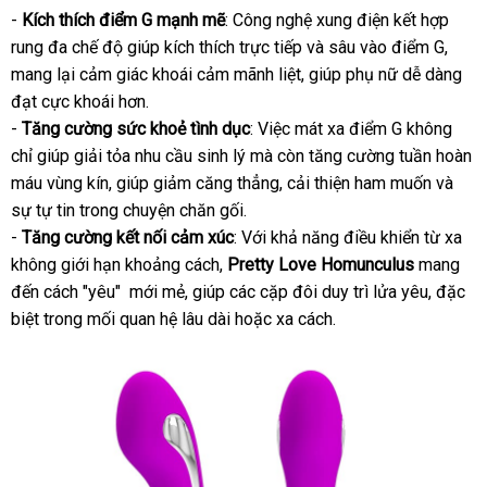
-
Kích thích điểm G mạnh mẽ
: Công nghệ xung điện kết hợp
rung đa chế độ giúp kích thích trực tiếp
đặt
và sâu vào điểm G
nhập
,
mang lại cảm giác khoái cảm mãnh liệt
lừa
, giúp phụ nữ dễ dàng
mua
khẩu
đạt cực khoái hơn.
đảo
-
Tăng cường sức khoẻ tình dục
: Việc mát xa điểm G không
chỉ giúp giải tỏa nhu cầu sinh lý
kho
mà còn tăng cường tuần hoàn
máu vùng kín
thương
, giúp giảm căng thẳng
hàng
link
, cải thiện ham muốn
online
và
sự tự tin trong chuyện chăn gối.
hiệu
web
-
Tăng cường kết nối cảm xúc
: Với khả năng điều khiển từ xa
không giới hạn khoảng cách
tận
,
Pretty Love Homunculus
mang
đến cách "yêu" mới mẻ
mới
, giúp
nơi
lừa
các cặp đôi duy trì lửa yêu
so
,
hàng
đặc
biệt trong mối quan hệ lâu dài
nhất
đảo
mới
hoặc xa cách.
sánh
Hiệu
nhất