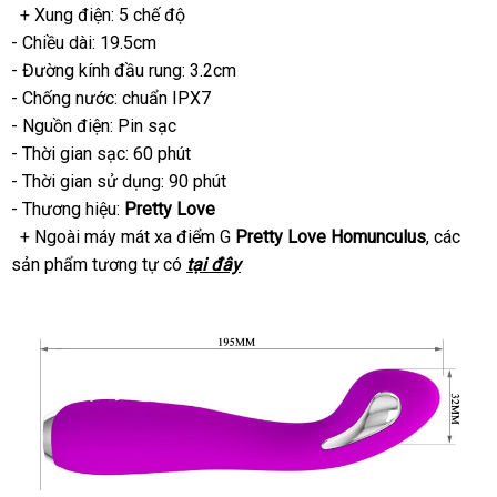
+ Xung điện: 5 chế độ
- Chiều dài: 19.5cm
- Đường kính đầu rung: 3.2cm
- Chống nước: chuẩn IPX7
- Nguồn điện: Pin sạc
- Thời gian sạc: 60 phút
- Thời gian sử dụng: 90 phút
- Thương hiệu:
Pretty Love
+ Ngoài máy mát xa điểm G
Pretty Love Homunculus
khuyến
,
nổi
các
sản phẩm tương tự có
tại đây
mãi
tiếng