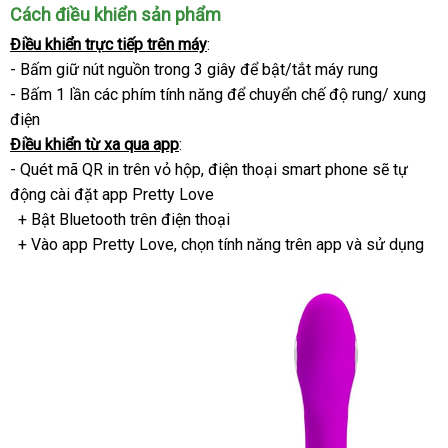
Cách điều khiển sản phẩm
Điều khiển trực tiếp trên máy
:
- Bấm giữ nút nguồn trong 3 giây
dịch
để bật/tắt máy rung
- Bấm 1 lần
nơi
các phím tính năng
link
để chuyển chế độ rung/ xung
vụ
điện
nào
web
Điều khiển từ xa qua app
:
- Quét mã QR in trên vỏ hộp
mới
, điện thoại smart phone
mua
sẽ tự
động cài đặt app Pretty Love
nhất
hàng
+ Bật Bluetooth trên điện thoại
+ Vào app Pretty Love
xuất
, chọn tính năng trên app
bền
và sử dụng
xứ