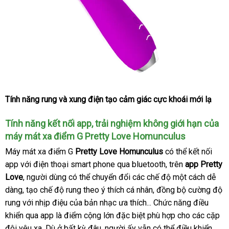
Tính năng rung
xưởng
và xung điện tạo cảm giác cực khoái mới lạ
Tính năng kết nối app
an
, trải nghiệm không giới hạn
tiết
của
máy mát xa điểm G Pretty Love Homunculus
toàn
kiệm
Máy mát xa điểm G
Pretty Love Homunculus
ở
có thể kết nối
app
tư
với điện thoại smart phone qua bluetooth, trên
đâu
app Pretty
Love
vấn
vận
, người dùng
giá
có thể chuyển đổi
tiết
các chế độ một cách dễ
uy
dàng
thanh
, tạo chế độ rung theo ý thích cá nhân
chuyển
sỉ
kiệm
giá
, đồng bộ cường độ
tín
rung
lý
shopee
với nhịp điệu
giảm
của bản nhạc ưa thích..
đăng
. Chức năng điều
bán
khiển qua app là điểm cộng lớn
giá
lắp
đặc biệt phù hợp cho
ký
sản
các cặp
đôi yêu xa
hỗ
. Dù ở bất kỳ đâu
hàng
, người ấy
đặt
chiết
vẫn
nơi
có thể điều khiển
xuất