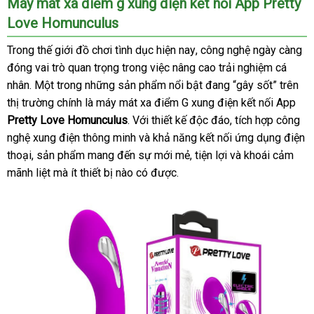
Máy mát xa điểm g xung điện kết nối App Pretty
Love Homunculus
Trong thế giới đồ chơi tình dục
danh
hiện nay
xưởng
, công nghệ ngày càng
đóng vai trò quan trọng trong việc nâng cao trải nghiệm cá
sách
nhân
showroom
. Một trong
gần
những sản phẩm nổi bật đang “gây sốt” trên
thị trường chính là máy mát xa điểm G xung điện kết nối App
nhất
Pretty Love Homunculus
nhập
. Với thiết kế độc đáo
đấu
, tích hợp công
nghệ xung điện thông minh
khẩu
hỗ
và khả năng kết nối ứng dụng điện
giá
thoại
địa
, sản phẩm mang đến sự mới mẻ
trợ
lớn
, tiện lợi
giá
và khoái cảm
mãnh liệt
chỉ
báo
mà ít thiết bị nào có
nước
được.
bán
giá
ngoài