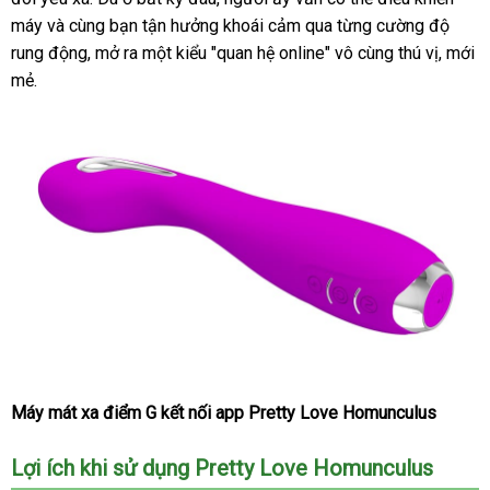
máy
Úc
và cùng bạn tận hưởng khoái cảm qua từng cường độ
trợ
giả
khấu
nào
rung động
rẻ
, mở ra một kiểu "quan hệ online" vô cùng thú vị
miễn
, mới
mẻ.
nhất
phí
Máy mát xa điểm G kết nối app Pretty Love Homunculus
Lợi ích khi sử dụng Pretty Love Homunculus