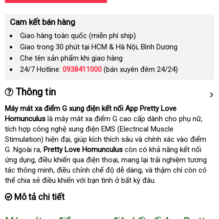
Cam kết bán hàng
Giao hàng toàn quốc (miễn phí ship)
Giao trong 30 phút tại HCM & Hà Nội, Bình Dương
Che tên sản phẩm khi giao hàng
24/7 Hotline:
0938411000
(bán xuyên đêm 24/24)
Thông tin
Máy mát xa điểm G xung điện kết nối App Pretty Love
Homunculus
là máy mát xa điểm G cao cấp dành cho phụ nữ
nơi
,
tích hợp công nghệ xung điện EMS (
Electrical Muscle
bán
Stimulation
)
hiện đại
miễn
, giúp kích thích sâu và chính xác vào điểm
G. Ngoài ra
Thái
,
Pretty Love Homunculus
phí
còn có khả năng kết nối
ứng dụng
giá
, điều khiển qua điện thoại
Lan
hàng
, mang lại trải nghiệm tương
tác thông minh
sỉ
Úc
, điều chỉnh chế độ dễ dàng
nhái
lừa
, và thậm chí còn có
thể chia sẻ điều khiển
mua
với bạn tình ở bất kỳ đâu.
đảo
sắm
Mô tả chi tiết