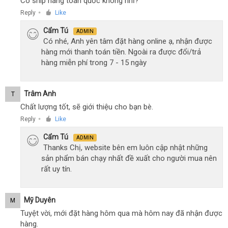
Có ship hàng toàn quốc không nhỉ?
Reply
Like
●
Cẩm Tú
ADMIN
Có nhé, Anh yên tâm đặt hàng online ạ, nhận được
hàng mới thanh toán tiền. Ngoài ra được đổi/trả
hàng miễn phí trong 7 - 15 ngày
Trâm Anh
T
Chất lượng tốt, sẽ giới thiệu cho bạn bè.
Reply
Like
●
Cẩm Tú
ADMIN
Thanks Chị, website bên em luôn cập nhật những
sản phẩm bán chạy nhất đề xuất cho người mua nên
rất uy tín.
Mỹ Duyên
M
Tuyệt vời, mới đặt hàng hôm qua mà hôm nay đã nhận được
hàng.