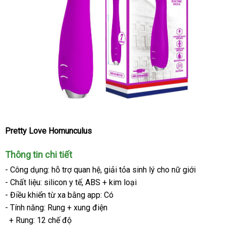
Pretty Love Homunculus
Thông tin chi tiết
- Công dụng: hỗ trợ quan hệ
tiki
, giải tỏa sinh lý cho nữ giới
-
Chất liệu: silicon y tế
mini
, ABS + kim loại
-
Điều khiển từ xa bằng app: Có
- Tính năng: Rung + xung điện
+ Rung: 12 chế độ