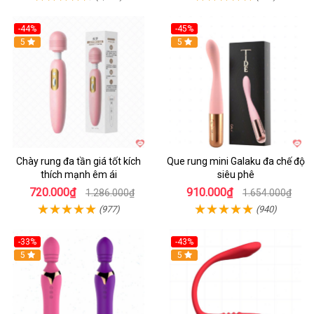
-44%
-45%
Hot
5
Hot
5
Chày rung đa tần giá tốt kích
Que rung mini Galaku đa chế độ
thích mạnh êm ái
siêu phê
720.000₫
910.000₫
1.286.000₫
1.654.000₫
(977)
(940)
-33%
-43%
Hot
5
Hot
5