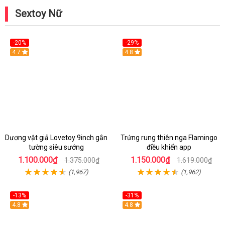
Sextoy Nữ
-20%
-29%
Hot
4.7
Hot
4.8
Dương vật giả Lovetoy 9inch gắn
Trứng rung thiên nga Flamingo
tường siêu sướng
điều khiển app
1.100.000₫
1.150.000₫
1.375.000₫
1.619.000₫
(1,967)
(1,962)
-13%
-31%
4.8
4.8