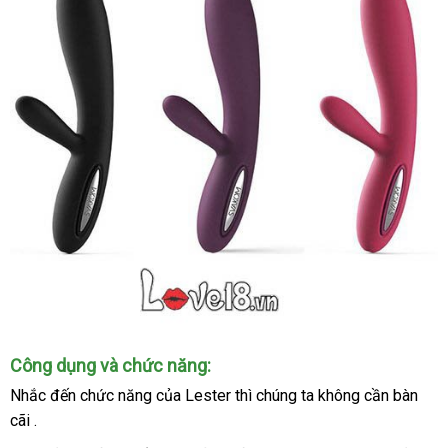
dáng
cong
bầu
uốn
nhẹ
giảm
,
giá
đã
với
qua
nhiều
sử
màu
dụng
sắc
cho
sự
lựa
chọn
hoàn
hảo
Hộp
lớn
và
Công dụng
Đài
và chức năng:
đựng
bộ
Loan
Nhắc đến chức năng
hàng
của Lester
showroom
thì chúng ta không cần bàn
sang
máy
cãi .
giả
trọng
rung
cap