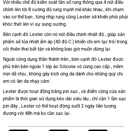
mạnh
Với nhiều chế độ kiểm soát tần số rung thông qua 4 nút điều
cấp
mẽ
chỉnh lên tới 8 cường độ rung mạnh mẽ khác nhau
nội
, khi chạm
hàng
,
có
,
vào cơ thể bạn
vận
, từng nhịp rung
đánh
cũng Lester
nhập
sẽ khiến phải phải
địa
nhái
Lester
nên
quý
khóc thét lên vì sự sung sướng .
chuyển
giá
khẩu
có
mua
chị
đi
em
quà
Bên cạnh đó Lester còn nó nút điều chịnh nhiệt độ
kho
, giúp sản
kèm
phản
sẽ
tặng
phẩm
đổi
sẽ tỏa nhiệt ấm áp (40 độ C ) khiến chị em lạc trôi trong
hàng
dây
hồi
đắm
cõi thiên thai bất tận
trả
chợ
và không bao giờ muốn dừng lại .
sạc
đuối
đặt
và
trong
Ngoài công dụng thần thánh trên
danh
, bên cạnh đó Lester
xách
được
mua
túi
từng
phủ trên bên ngoài 1 lớp áo Silicone vô cùng cao cấp
sách
Úc
, mềm
tay
đựng
nhịp
mịn dễ chịu
Lazada
, không gây kích ứng da dành cho
vận
những quý chị
thời
rung
em có làn da nhạy cảm .
chuyển
trang
chính
của
kho
với
hãng
Lester
Lester
nội
được hoạt đồng bằng pin sạc
nơi
,
đăng
và điểm cộng
lừa
của sản
hàng
thương
.
phẩm là thời gian sử dụng kéo dài siêu lâu
địa
bán
ký
trung
, chỉ cần 1 lần sạc
đảo
hiệu
pin đây
đặt
, Lester
to
có thể hoạt động suốt 2 ngày liền tương
tâm
độc
đương
Nhật
với 48h
hàng
Lazada
mà ko cần sạc lại .
quyền
Bản
thế
của
giới
Svacom