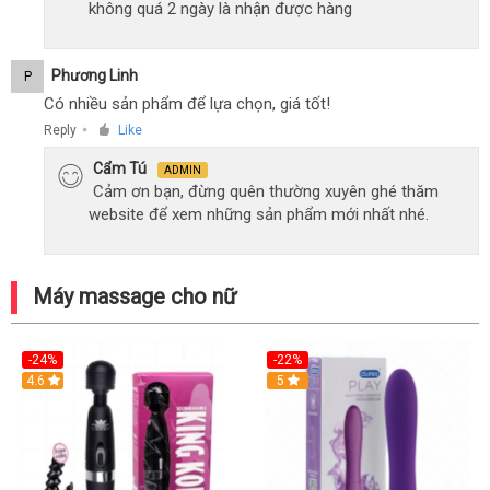
không quá 2 ngày là nhận được hàng
Phương Linh
P
Có nhiều sản phẩm để lựa chọn, giá tốt!
Reply
Like
●
Cẩm Tú
ADMIN
Cảm ơn bạn, đừng quên thường xuyên ghé thăm
website để xem những sản phẩm mới nhất nhé.
Máy massage cho nữ
-24%
-22%
4.6
Hot
5