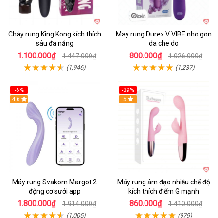
Chày rung King Kong kích thích
May rung Durex V VIBE nho gon
sâu đa năng
da che do
1.100.000₫
800.000₫
1.447.000₫
1.026.000₫
(1,946)
(1,237)
-6%
-39%
4.6
Hot
5
Máy rung Svakom Margot 2
Máy rung âm đạo nhiều chế độ
động cơ sưởi app
kích thích điểm G mạnh
1.800.000₫
860.000₫
1.914.000₫
1.410.000₫
(1,005)
(979)