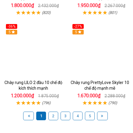
1.800.000₫
1.950.000₫
2.432.000₫
2.267.000₫
(820)
(801)
-36%
-27%
Hot
5
Hot
5
Chày rung LILO 2 đầu 10 chế độ
Chày rung PrettyLove Skyler 10
kích thích mạnh
chế độ mạnh mẽ
1.200.000₫
1.670.000₫
1.875.000₫
2.288.000₫
(796)
(790)
1
2
3
4
5