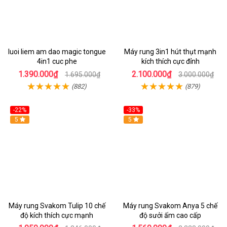
luoi liem am dao magic tongue
Máy rung 3in1 hút thụt mạnh
4in1 cuc phe
kích thích cực đỉnh
1.390.000₫
2.100.000₫
1.695.000₫
3.000.000₫
(882)
(879)
-22%
-33%
Hot
5
Hot
5
Máy rung Svakom Tulip 10 chế
Máy rung Svakom Anya 5 chế
độ kích thích cực mạnh
độ sưởi ấm cao cấp