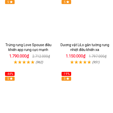
5
5
Trứng rung Love Spouse điều
Dương vật LiLo gắn tường rung
khiển app rung cực mạnh
nhiệt điều khiển xa
1.790.000₫
1.150.000₫
2.712.000₫
1.797.000₫
(962)
(951)
-44%
-19%
Hot
5
Hot
5