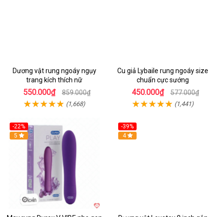
Dương vật rung ngoáy ngụy
Cu giả Lybaile rung ngoáy size
trang kích thích nữ
chuẩn cực sướng
550.000₫
450.000₫
859.000₫
577.000₫
(1,668)
(1,441)
-22%
-39%
Hot
5
Hot
4