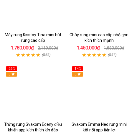
Máy rung Kisstoy Tina mini hút
Chày rung mini cao cấp nhỏ gọn
rung cao cấp
kích thích mạnh
1.780.000₫
1.450.000₫
2.119.000₫
1.883.000₫
(853)
(837)
-26%
-14%
Hot
5
Hot
5
Trứng rung Svakom Edeny điều
Svakom Emma Neo rung mini
khiển app kích thích kín đáo
kết nối app tiện lợi