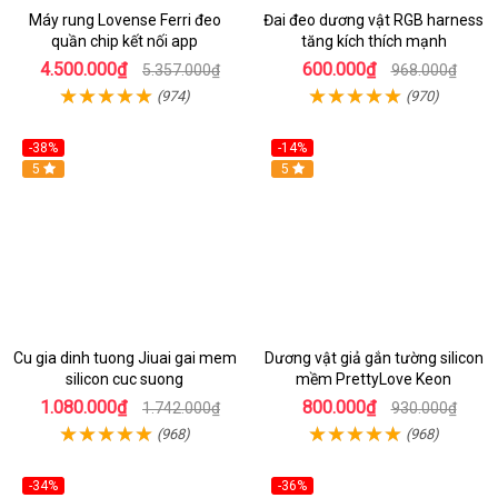
Máy rung Lovense Ferri đeo
Đai đeo dương vật RGB harness
quần chip kết nối app
tăng kích thích mạnh
4.500.000₫
600.000₫
5.357.000₫
968.000₫
(974)
(970)
-38%
-14%
5
5
Cu gia dinh tuong Jiuai gai mem
Dương vật giả gắn tường silicon
silicon cuc suong
mềm PrettyLove Keon
1.080.000₫
800.000₫
1.742.000₫
930.000₫
(968)
(968)
-34%
-36%