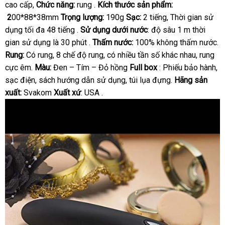
cao cấp,
Chức năng:
rung .
Kích thước sản phẩm:
mua
2
00*88*38mm
Trọng lượng:
190g
Sạc:
2 tiếng
phân
, Thời gian sử
dụng tối đa 48 tiếng .
Sử dụng dưới nước
: độ sâu 1 m thời
phối
gian sử dụng là 30 phút .
Thấm nước:
100% không thấm nước.
Rung:
Có rung
xưởng
, 8 chế độ rung
Đức
, có nhiều tần số khác nhau
Úc
, rung
cực êm.
Màu:
Đen – Tím – Đỏ hồng
Full box
: Phiếu bảo hành
to
,
sạc điện
danh
, sách hướng dẫn sử dụng
ở
, túi lụa đựng.
Hãng sản
xuất:
Svakom
sách
Xuất xứ
: USA .
đâu
uy
tín