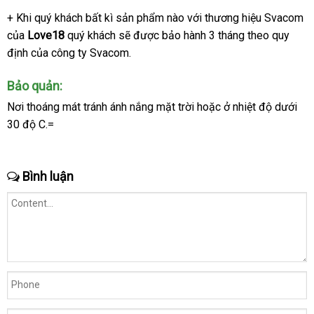
hãng
Lester
khấu
hàng
uy
+
hướng
Khi quý khách bất kì sản phẩm nào
tư
với thương hiệu Svacom
b
là
tín
của
dẫn
Love18
quý khách
Đức
sẽ
rẻ
được bảo hành 3 tháng theo quy
vấn
sỉ
sự
lựa
định
nhanh
của công ty Svacom.
nhất
chọn
nhất
hoàn
Bảo quản:
hảo
Nơi thoáng mát tránh ánh nắng mặt trời
đặt
hoặc ở nhiệt độ dưới
cho
30 độ C.=
hàng
vận
các
chuyển
quý
chị
Bình luận
em
.