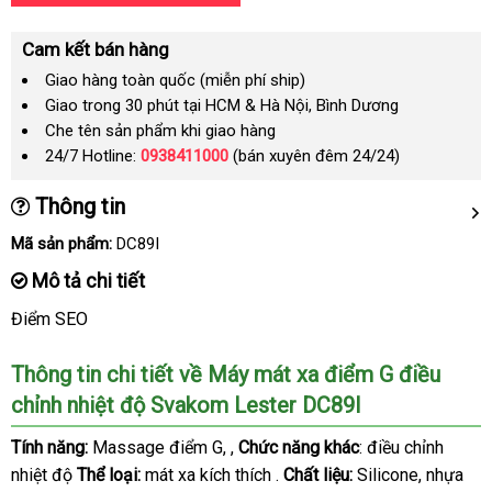
Cam kết bán hàng
Giao hàng toàn quốc (miễn phí ship)
Giao trong 30 phút tại HCM & Hà Nội, Bình Dương
Che tên sản phẩm khi giao hàng
24/7 Hotline:
0938411000
(bán xuyên đêm 24/24)
Thông tin
Mã sản phẩm:
DC89I
Mô tả chi tiết
Điểm SEO
Thông tin chi tiết về Máy mát xa điểm G điều
chỉnh nhiệt độ Svakom Lester DC89I
Tính năng:
Massage điểm G
nhập
, ,
Chức năng khác
: điều chỉnh
nhiệt độ
Thể loại:
mát xa kích thích .
hàng
Chất liệu:
Silicone
đặt
, nhựa