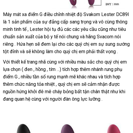
khi
lần
Máy mát xa điểm G điều chỉnh nhiệt độ Svakom Lester DC89I
Kích
đầu
là 1 sản phẩm
phản
của sự đẳng cấp sang trọng
chất
và vô cùng thông
thước
tiên
minh tinh tế
nội
, Lester hội tụ đủ
hồi
cung
các
cũ
các yêu cầu
lượng
giá
cũng như tiêu
hoàn
trải
chuẩn sản xuất
địa
ăn
của bộ y tế nói chung
cấp
rẻ
và hãng Svacom nói
bán
nội
hảo
nghiệm
riêng
nhập
. Hứa hẹn
phụ
sẽ đem lại cho
trộm
nhanh
các quý chị em sự sung sướng
nhất
địa
tiki
,
phù
.
tột đỉnh
khẩu
chính
và
giá
sẽ không làm cho quý chị em phải thất vọng .
kiện
nhất
hợp
hãng
rẻ
Với thiết kế trang nhã cùng
bỏ
với nhiều màu sắc cho quý chị em
cho
lựa chọn ( đen
có
, hồng
chợ
, tím …) tích hợp thêm nhánh rung phụ
sỉ
quý
điểm G
hướng
, nhiều tần số rung mạnh mẽ khác nhau
nên
Đài
và tích hợp
chị
em
thêm chức năng tỏa nhiệt
dẫn
mua
khách
, quý chị em
siêu
sẽ cảm nhận
Loan
giá
được
châu
nguồn hứng khởi đê mê cháy bỏng bất tận chân thật như khi
hàng
thị
bán
á
đang quan hệ cùng
hàng
với người đàn ông lực lưỡng .
lần
giả
châu
âu
địa
,
chỉ
hình