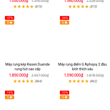
1.050.000₫
1.560.000₫
1.346.000₫
2.328.000₫
(875)
(873)
-37%
-26%
Hot
5
Hot
5
Máy rung kép Kissen Duende
Máy rung điểm G Aphojoy 2 đầu
rung hút cao cấp
kích thích sâu
1.850.000₫
1.390.000₫
2.937.000₫
1.878.000₫
(864)
(862)
-16%
-23%
Hot
5
Hot
5