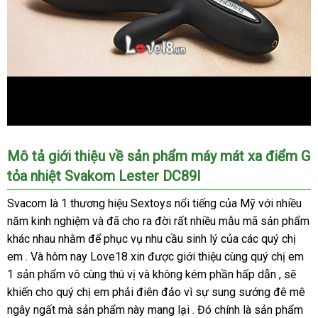
Máy
Mô tả giới thiệu về sản phẩm máy mát xa điểm G
mát
xa
tỏa nhiệt Svakom Lester DC89I
điểm
Svacom là 1 thương hiệu Sextoys nổi tiếng
kho
của Mỹ
giảm
với nhiều
G
năm kinh nghiệm
dễ
và
hàng
đã cho ra đời
danh
rất nhiều mẫu mã sản phẩm
hàng
giá
điều
khác nhau
Thái
nhằm
sản
để
dàng
dịch
phục vụ nhu cầu sinh lý
giả
sách
báo
của
chất
các quý chị
chỉnh
em . Và hôm nay Love18 xin
Lan
xuất
vụ
xách
được giới thiệu cùng quý chị em
giá
lượng
nhiệt
1 sản phẩm vô cùng thú vị
mini
và không kém phần hấp dẫn
tay
đổi
,
nhập
sẽ
độ
khiến cho quý chị em phải điên đảo vì sự sung sướng đê mê
trả
khẩu
Svakom
ngây ngất
Đức
mà sản phẩm này mang lại . Đó chính là sản phẩm
Lester