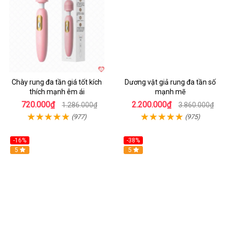
Chày rung đa tần giá tốt kích
Dương vật giả rung đa tần số
thích mạnh êm ái
mạnh mẽ
720.000₫
2.200.000₫
1.286.000₫
3.860.000₫
(977)
(975)
-16%
-38%
Hot
5
Hot
5