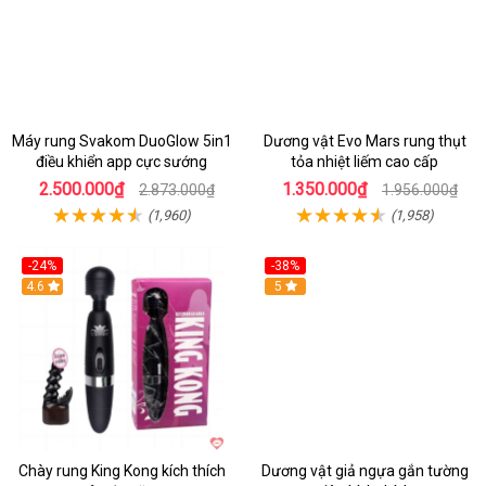
Máy rung Svakom DuoGlow 5in1
Dương vật Evo Mars rung thụt
điều khiển app cực sướng
tỏa nhiệt liếm cao cấp
2.500.000₫
1.350.000₫
2.873.000₫
1.956.000₫
(1,960)
(1,958)
-24%
-38%
4.6
Hot
5
Chày rung King Kong kích thích
Dương vật giả ngựa gắn tường