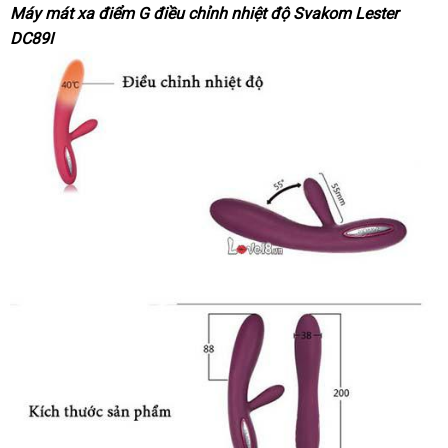
Máy mát xa điểm G điều chỉnh nhiệt độ Svakom Lester
DC89I
DC89I
có
thiết
kế
sang
trọng
chức
năng
tuyệt
đỉnh
bảng
,
giá
giúp
quý
chị
em
miễn
sẽ
phí
chết
ngất