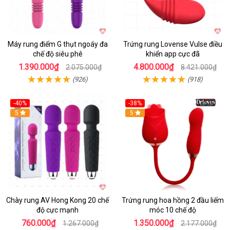
Máy rung điểm G thụt ngoáy đa
Trứng rung Lovense Vulse điều
chế độ siêu phê
khiển app cực đã
1.390.000₫
4.800.000₫
2.075.000₫
8.421.000₫
(926)
(918)
-40%
-38%
5
Hot
5
Chày rung AV Hong Kong 20 chế
Trứng rung hoa hồng 2 đầu liếm
độ cực mạnh
móc 10 chế độ
760.000₫
1.350.000₫
1.267.000₫
2.177.000₫