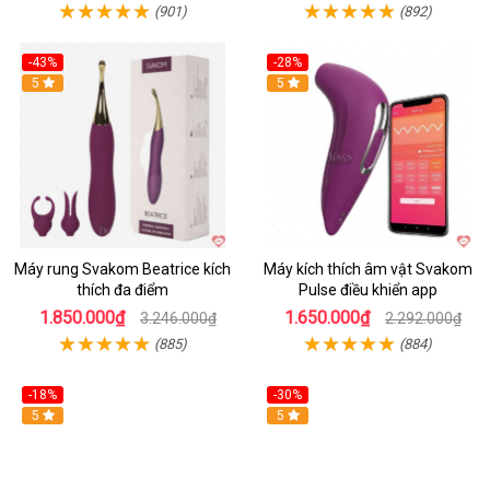
(901)
(892)
-43%
-28%
Hot
5
Hot
5
Máy rung Svakom Beatrice kích
Máy kích thích âm vật Svakom
thích đa điểm
Pulse điều khiển app
1.850.000₫
1.650.000₫
3.246.000₫
2.292.000₫
(885)
(884)
-18%
-30%
Hot
5
Hot
5