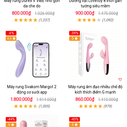
May rung Durex V VIBE nho gon
Dương vật Lovetoy 8 inch gắn
da che do
tường siêu mềm
800.000₫
900.000₫
1.026.000₫
1.475.000₫
(1,237)
(1,092)
-6%
-39%
4.6
Hot
5
Máy rung Svakom Margot 2
Máy rung âm đạo nhiều chế độ
động cơ sưởi app
kích thích điểm G mạnh
1.800.000₫
860.000₫
1.914.000₫
1.410.000₫
(1,005)
(979)
-44%
-43%
Hot
5
Hot
5