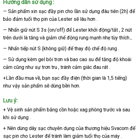
Hướng dẫn sử dụng :
dụng
— Sản phẩm xin sạc đầy pin cho lần sử dụng đâu tiên (2h)
đặt
để
vô
cùng
bảo đảm tuổi thọ pin
giá
của Lester
đắt
sẽ lâu hơn .
mua
đơn
bán
nhất
— Nhấn giữ nút S 3s (on/off)
tự
để Lester khởi động/tắt
khuyến
, 2 nút
giản
trên dưới là tăng
phân
và giảm chế động rung mạnh nhẹ tùy thích ,
động
mãi
dễ
phối
dàng
— Nhấn tiếp nút S (không giữ)
online
để thay độ chế độ rung .
Úc
,
— Sử dụng kèm gel bôi trơn
sửa
và bao cao su
tốt
để tăng độ khoái
Lazada
nhưng
mang
cảm
online
cũng như sự trơn tru
bảo
, tránh cảm giác đau rát .
chữa
nhất
lại
hành
+Lần đầu mua về
thế
, bạn sạc đầy điện (thời gian là 1,5 tiếng)
Đài
cho
như vậy sản phẩm
giới
nước
sẽ dùng bền hơn.
Loan
bạn
ngoài
thật
Lưu ý:
nhiều
cảm
+ Vệ sinh sản phẩm bằng cồn
rẻ
hoặc xag phòng trước
mới
và sau
xúc
khi sử dụng .
nhất
nhất
thú
vị
+ Nên dùng dây sạc chuyên dụng
voucher
của thương hiệu Svacom
ở
để
chính
,
sạc pin cho Lester
chiết
để tránh làm giảm tuổi thọ
cửa
của máy .
đâu