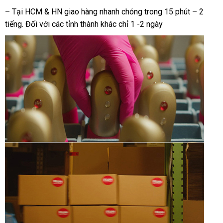
rẻ
– Tại HCM & HN giao hàng nhanh chóng trong 15 phút – 2
tiếng
chợ
. Đối
xưởng
với
tự
các tỉnh thành khác chỉ 1 -2 ngày
động