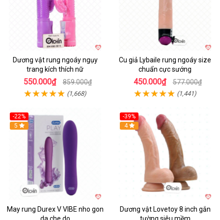
Dương vật rung ngoáy ngụy
Cu giả Lybaile rung ngoáy size
trang kích thích nữ
chuẩn cực sướng
550.000₫
450.000₫
859.000₫
577.000₫
(1,668)
(1,441)
-22%
-39%
Hot
5
Hot
4
May rung Durex V VIBE nho gon
Dương vật Lovetoy 8 inch gắn
da che do
tường siêu mềm