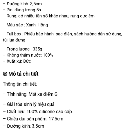
– Đường kính: 3,5cm
– Pin: dùng trong 5h
– Rung: có nhiều tần số khác nhau
cũ
, rung cực êm
– Màu sắc : Xanh
xuất
, Hồng
khẩu
– Full box : Phiếu bảo hành
mua
, sạc điện
nổi
, sách hướng dẫn sử dụng
giá
,
túi lụa đựng
sắm
tiếng
rẻ
– Trọng lượng : 335g
– Không thấm nước: 100%
– Xuất xứ: Đức
Mô tả chi tiết
Thông tin chi tiết:
– Tính năng: Mát xa điểm G
– Giải tỏa sinh lý hiệu quả.
– Chất liệu: 100% silicone cao cấp.
– Chiều dài sản phẩm: 17,5cm
– Đường kính: 3,5cm