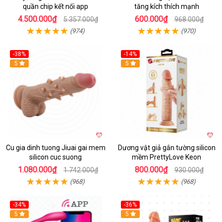
quần chip kết nối app
tăng kích thích mạnh
4.500.000₫
600.000₫
5.357.000₫
968.000₫
(974)
(970)
-38%
-14%
5
5
Cu gia dinh tuong Jiuai gai mem
Dương vật giả gắn tường silicon
silicon cuc suong
mềm PrettyLove Keon
1.080.000₫
800.000₫
1.742.000₫
930.000₫
(968)
(968)
-34%
-36%
5
5