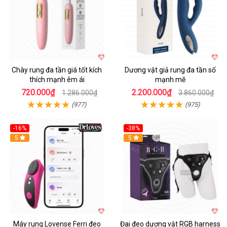
Chày rung đa tần giá tốt kích
Dương vật giả rung đa tần số
thích mạnh êm ái
mạnh mẽ
720.000₫
2.200.000₫
1.286.000₫
3.860.000₫
(977)
(975)
-16%
-38%
Hot
5
Hot
5
Máy rung Lovense Ferri đeo
Đai đeo dương vật RGB harness