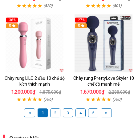
(820)
(801)
-36%
-27%
Hot
5
Hot
5
Chày rung LILO 2 đầu 10 chế độ
Chày rung PrettyLove Skyler 10
kích thích mạnh
chế độ mạnh mẽ
1.200.000₫
1.670.000₫
1.875.000₫
2.288.000₫
(796)
(790)
1
2
3
4
5