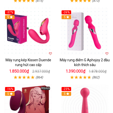
(875)
(873)
-37%
-26%
Hot
5
Hot
5
Máy rung kép Kissen Duende
Máy rung điểm G Aphojoy 2 đầu
rung hút cao cấp
kích thích sâu
1.850.000₫
1.390.000₫
2.937.000₫
1.878.000₫
(864)
(862)
-16%
-23%
Hot
5
Hot
5