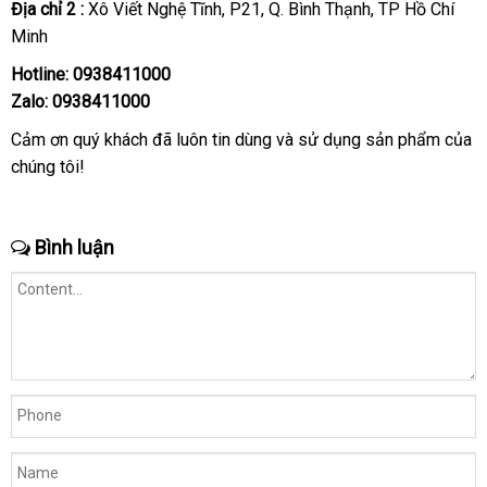
Địa chỉ 2 :
Xô Viết Nghệ Tĩnh
kiểm
, P21
online
, Q
giá
. Bình Thạnh
shopee
, TP Hồ Chí
sinh
Minh
tra
bán
lẻ
Hotline: 0938411000
Zalo: 0938411000
Cảm ơn quý khách
đánh
đã luôn tin dùng
báo
và sử dụng sản phẩm
so
của
chúng tôi!
giá
giá
sánh
Bình luận