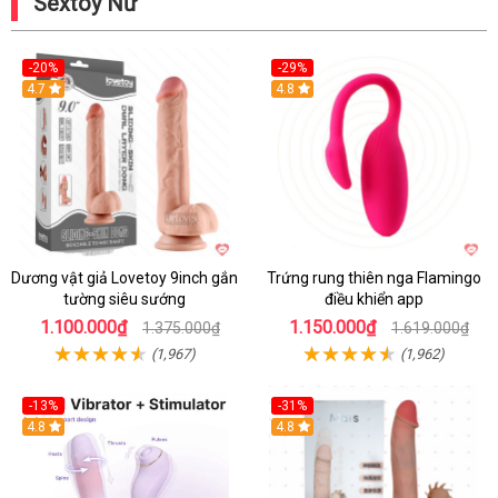
Sextoy Nữ
-20%
-29%
Hot
4.7
Hot
4.8
Dương vật giả Lovetoy 9inch gắn
Trứng rung thiên nga Flamingo
tường siêu sướng
điều khiển app
1.100.000₫
1.150.000₫
1.375.000₫
1.619.000₫
(1,967)
(1,962)
-13%
-31%
4.8
4.8