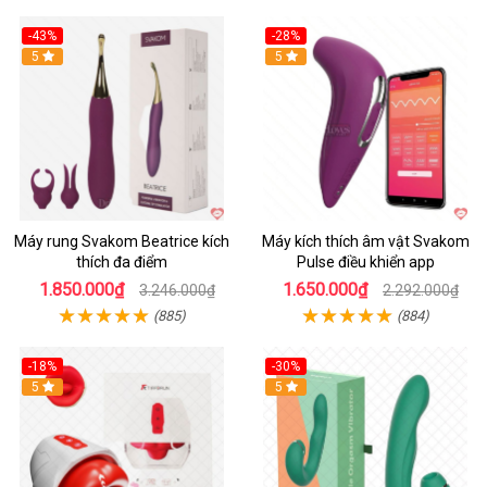
-43%
-28%
Hot
5
Hot
5
Máy rung Svakom Beatrice kích
Máy kích thích âm vật Svakom
thích đa điểm
Pulse điều khiển app
1.850.000₫
1.650.000₫
3.246.000₫
2.292.000₫
(885)
(884)
-18%
-30%
Hot
5
Hot
5