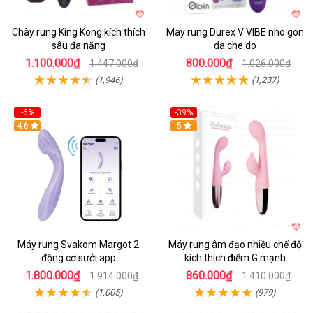
Chày rung King Kong kích thích
May rung Durex V VIBE nho gon
sâu đa năng
da che do
1.100.000₫
800.000₫
1.447.000₫
1.026.000₫
(1,946)
(1,237)
-6%
-39%
4.6
Hot
5
Máy rung Svakom Margot 2
Máy rung âm đạo nhiều chế độ
động cơ sưởi app
kích thích điểm G mạnh
1.800.000₫
860.000₫
1.914.000₫
1.410.000₫
(1,005)
(979)