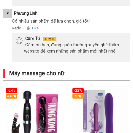
Phương Linh
P
Có nhiều sản phẩm để lựa chọn, giá tốt!
Reply
Like
●
Cẩm Tú
ADMIN
Cảm ơn bạn, đừng quên thường xuyên ghé thăm
website để xem những sản phẩm mới nhất nhé.
Máy massage cho nữ
-24%
-22%
4.6
Hot
5