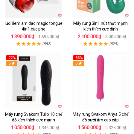
luoi liem am dao magic tongue
Máy rung 3in1 hút thụt mạnh
4in1 cuc phe
kích thích cực đỉnh
1.390.000₫
2.100.000₫
1.695.000₫
3.000.000₫
(882)
(879)
-22%
-33%
Hot
5
Hot
5
Máy rung Svakom Tulip 10 chế
Máy rung Svakom Anya 5 chế
độ kích thích cực mạnh
độ sưởi ấm cao cấp
1.050.000₫
1.560.000₫
1.346.000₫
2.328.000₫