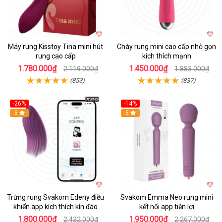
Máy rung Kisstoy Tina mini hút
Chày rung mini cao cấp nhỏ gọn
rung cao cấp
kích thích mạnh
1.780.000₫
1.450.000₫
2.119.000₫
1.883.000₫
(853)
(837)
-26%
-14%
Hot
5
Hot
5
Trứng rung Svakom Edeny điều
Svakom Emma Neo rung mini
khiển app kích thích kín đáo
kết nối app tiện lợi
1.800.000₫
1.950.000₫
2.432.000₫
2.267.000₫