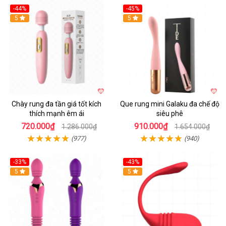
-44%
-45%
Hot
5
Hot
5
Chày rung đa tần giá tốt kích
Que rung mini Galaku đa chế độ
thích mạnh êm ái
siêu phê
720.000₫
910.000₫
1.286.000₫
1.654.000₫
(977)
(940)
-33%
-43%
Hot
5
Hot
5