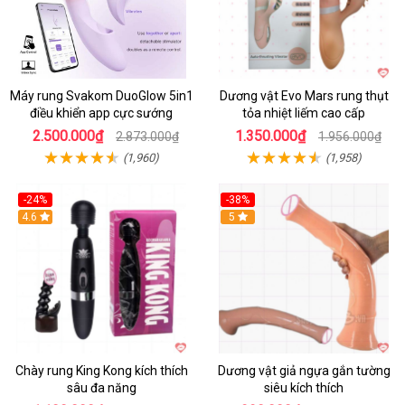
Máy rung Svakom DuoGlow 5in1
Dương vật Evo Mars rung thụt
điều khiển app cực sướng
tỏa nhiệt liếm cao cấp
2.500.000₫
1.350.000₫
2.873.000₫
1.956.000₫
(1,960)
(1,958)
-24%
-38%
4.6
Hot
5
Chày rung King Kong kích thích
Dương vật giả ngựa gắn tường
sâu đa năng
siêu kích thích