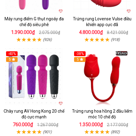
Máy rung điểm G thụt ngoáy đa
Trứng rung Lovense Vulse điều
chế độ siêu phê
khiển app cực đã
1.390.000₫
4.800.000₫
2.075.000₫
8.421.000₫
(926)
(918)
-40%
-38%
5
Hot
5
Chày rung AV Hong Kong 20 chế
Trứng rung hoa hồng 2 đầu liếm
độ cực mạnh
móc 10 chế độ
760.000₫
1.350.000₫
1.267.000₫
2.177.000₫
(901)
(892)