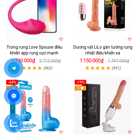
Trứng rung Love Spouse điều
Dương vật LiLo gắn tường rung
khiển app rung cực mạnh
nhiệt điều khiển xa
1.790.000₫
1.150.000₫
2.712.000₫
1.797.000₫
(962)
(951)
-44%
-19%
Hot
5
Hot
5