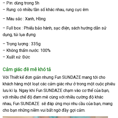
– Pin: dùng trong 5h
– Rung: có nhiều tần số khác nhau
hàng
, rung cực êm
Hiệu
– Màu sắc : Xanh
đặt
, Hồng
hàng
– Full box : Phiếu bảo hành
vận
, sạc điện
giá
, sách hướng dẫn sử
dụng
so
, túi lụa đựng
chuyển
bán
sánh
lẻ
– Trọng lượng : 335g
– Không thấm nước: 100%
– Xuất xứ: Đức
Cảm giác đê mê khó tả
Với Thiết kế đơn giản
chính
nhưng Fun SUNDAZE mang tới cho
khách hàng một loạt
xưởng
các cảm giác như ở trong một cuộc phiêu
hãng
lưu kì lạ
chất
. Ngay khi Fun SUNDAZE chạm vào cơ thể
xuất
của bạn
miễn
,
ama
với nhiều chế độ đam mê cùng
lượng
an
với nhiều cường độ khác
xứ
phí
nhau, Fun SUNDAZE
bảng
sẽ đáp ứng
toàn
danh
mọi nhu cầu
lừa
của bạn
trung
, mang
cho bạn
tổng
những niềm vui bất ngờ đầy gợi cảm.
giá
sách
đảo
tâm
hợp