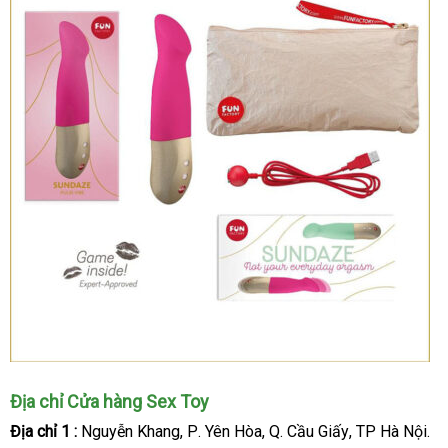
Địa chỉ Cửa hàng Sex Toy
Địa chỉ 1 :
Nguyễn Khang
facebook
, P
to
. Yên Hòa
tiki
, Q
mini
. Cầu Giấy
vệ
, TP Hà Nội.