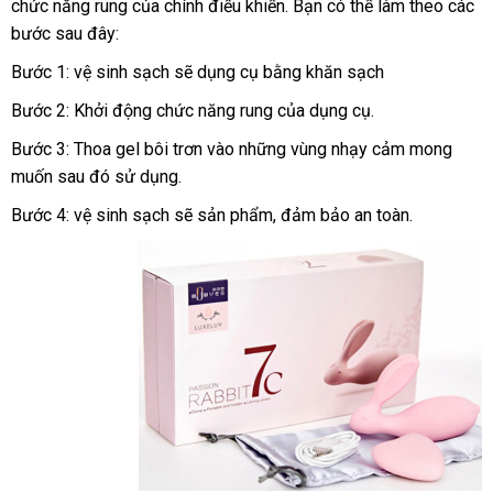
chức năng rung
sản
của chính điều khiển
Quốc
đăng
. Bạn
hướng
có thể làm theo
đảo
theo
các
bước
đổi
sau đây:
xuất
ký
dẫn
yêu
trả
cầu
Bước 1: vệ sinh sạch
hàng
sẽ dụng cụ bằng khăn sạch
Hiệu
Bước 2: Khởi động chức năng rung
ăn
của dụng cụ.
trộm
Bước 3: Thoa gel bôi trơn vào
mini
những vùng nhạy cảm
đặt
mong
muốn
giá
sau đó sử dụng.
hàng
bán
Bước 4: vệ sinh sạch
giao
sẽ sản phẩm
danh
, đảm bảo an toàn.
hàng
sách