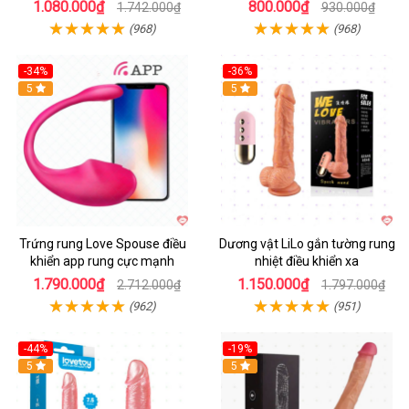
1.080.000₫
800.000₫
1.742.000₫
930.000₫
(968)
(968)
-34%
-36%
5
5
Trứng rung Love Spouse điều
Dương vật LiLo gắn tường rung
khiển app rung cực mạnh
nhiệt điều khiển xa
1.790.000₫
1.150.000₫
2.712.000₫
1.797.000₫
(962)
(951)
-44%
-19%
Hot
5
Hot
5