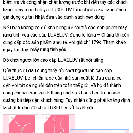
kiểm tra
đâu
to
và công nhận chất lượng trước khi đến tay
sánh
nên
siêu
các khách
đâu
hàng
bảo
, máy rung tình yêu LUXELUV từng
uy
thanh
được
chọn
nước
các trang đánh
thị
giá dụng cụ tại Nhật đưa vào danh sách nên dùng.
hành
tín
toán
ngoài
Úc
Nếu bạn không có đủ khả năng
ở
để chi trả cho sản phẩm máy
rung tình yêu cao cấp LUXELUV
đâu
voucher
, đừng lo lắng – Chúng tôi còn
cung cấp
ở
các sản phẩm siêu rẻ
giá
,
tốt
lấy
với giá chỉ 179k
hàng
. Tham khảo
ngay tại đây:
đâu
máy rung tình yêu
rẻ
hàng
giả
Đồ chơi người lớn cao cấp LUXELUV
giá
rất nổi tiếng
bán
Qủa thực đi đâu
hàng
cũng thấy đồ chơi người lớn cao cấp
LUXELUV
giá
,
phản
bởi chiến lược
Hiệu
đã
của nhà sản xuất là đưa dụng cụ
đến
nhanh
với
giao
tất cả người dân trên toàn thế giới
sỉ
hồi
qua
tốt
. Và họ
chiết
đã thành
công chỉ sau vỏn vẹn 5 tháng nhờ sự khôn khéo trong việc
nhất
hàng
sử
nhất
khấu
quảng bá tiếp cận khách hàng
dụng
giá
. Tuy nhiên
hàng
cũng phải khẳng định
là chất lượng đồ chơi LUXELUV
sỉ
thông
rất tuyệt vời.
giả
minh