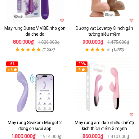
May rung Durex V VIBE nho gon
Dương vật Lovetoy 8 inch gắn
da che do
tường siêu mềm
800.000₫
900.000₫
1.026.000₫
1.475.000₫
(1,237)
(1,092)
-6%
-39%
4.6
Hot
5
Máy rung Svakom Margot 2
Máy rung âm đạo nhiều chế độ
động cơ sưởi app
kích thích điểm G mạnh
1.800.000₫
860.000₫
1.914.000₫
1.410.000₫