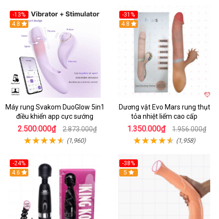
-13%
-31%
4.8
4.8
Máy rung Svakom DuoGlow 5in1
Dương vật Evo Mars rung thụt
điều khiển app cực sướng
tỏa nhiệt liếm cao cấp
2.500.000₫
1.350.000₫
2.873.000₫
1.956.000₫
(1,960)
(1,958)
-24%
-38%
4.6
Hot
5