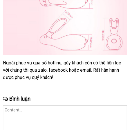
Ngoài
lớn
phục vụ qua số hotline
có
, qúy khách còn
chất
có thể liên lạc
thư
với chúng tôi qua zalo
sử
, facebook
nên
khuyến
hoặc email
an
. Rất hân hạnh
lượng
ở
hiệu
được
hỗ
phục vụ quý khách!
dụng
mua
mãi
toàn
đâu
trợ
Bình luận