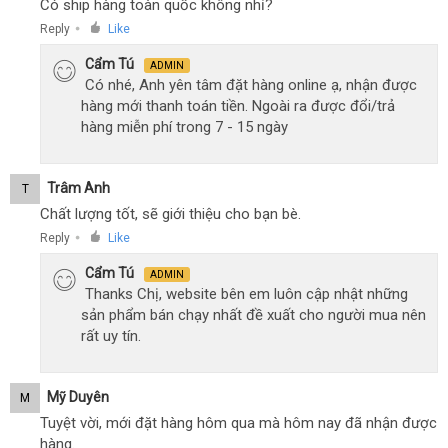
Có ship hàng toàn quốc không nhỉ?
Reply
Like
●
Cẩm Tú
ADMIN
Có nhé, Anh yên tâm đặt hàng online ạ, nhận được
hàng mới thanh toán tiền. Ngoài ra được đổi/trả
hàng miễn phí trong 7 - 15 ngày
Trâm Anh
T
Chất lượng tốt, sẽ giới thiệu cho bạn bè.
Reply
Like
●
Cẩm Tú
ADMIN
Thanks Chị, website bên em luôn cập nhật những
sản phẩm bán chạy nhất đề xuất cho người mua nên
rất uy tín.
Mỹ Duyên
M
Tuyệt vời, mới đặt hàng hôm qua mà hôm nay đã nhận được
hàng.