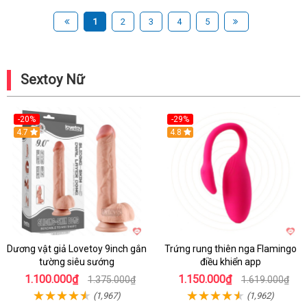
1
2
3
4
5
Sextoy Nữ
-20%
-29%
Hot
4.7
Hot
4.8
Dương vật giả Lovetoy 9inch gắn
Trứng rung thiên nga Flamingo
tường siêu sướng
điều khiển app
1.100.000₫
1.150.000₫
1.375.000₫
1.619.000₫
(1,967)
(1,962)