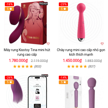
-16%
-23%
Hot
5
Hot
5
Máy rung Kisstoy Tina mini hút
Chày rung mini cao cấp nhỏ gọn
rung cao cấp
kích thích mạnh
1.780.000₫
1.450.000₫
2.119.000₫
1.883.000₫
(853)
(837)
-26%
-14%
Hot
5
Hot
5