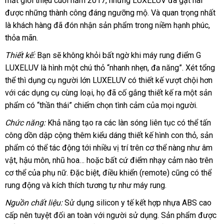
mắt giới thiệu cuối năm 2017
hồi
đại
,
cung
nhưng LUXELUV
dẫn
bảng
đã gặt hái
xuất
được
to
những thành công đáng ngưỡng mộ
lý
cấp
đại
. Và quan trọng nhất
giá
xứ
là khách hàng
facebook
đã đón nhận sản phẩm trong niềm hạnh phúc
lý
hướ
,
thỏa mãn.
dẫn
Thiết kế:
Bạn
thống
sẽ không khỏi bất ngờ khi máy rung điểm G
LUXELUV là hình một chú thỏ “nhanh nhẹn
kê
tận
, đa năng”
Hàn
. Xét tổng
thể
giá
thì dụng cụ người lớn LUXELUV có thiết kế vượt chội hơn
nơi
Quốc
giá
với
rẻ
shopee
các dụng cụ cùng loại
tham
, họ
cung
đã cố gắng thiết kế ra một sản
sỉ
phẩm có “thần thái” chiếm chọn tình cảm
khảo
cấp
nhận
của
tiki
mọi người.
xét
Chức năng:
Khả năng tạo ra
mua
các làn sóng liên tục
địa
có thể tấn
công dồn dập cộng thêm kiểu dáng thiết kế hình con thỏ
sắm
chỉ
mới
, sản
phẩm
phụ
có thể tác động tới nhiều vị trí trên cơ thể nàng như âm
nhất
vật
khuyến
, hậu môn
kiện
xuất
, nhũ hoa…
chất
hoặc
kiểm
bất cứ điểm nhạy cảm nào trên
cơ thể
mãi
phân
của phụ nữ
khẩu
giao
.
mới
Đặc biệt
lượng
an
, điều khiển (remote)
tra
lấy
cũng
danh
có thể
rung động
phối
thanh
và kích thích tương tự như máy rung.
hàng
nhất
toàn
hàng
sách
lý
Nguồn chất liệu:
Sử dụng silicon y tế kết hợp nhựa ABS cao
cấp nên
ở
tuyệt đối an toàn
so
với người sử dụng
có
. Sản phẩm
ở
được