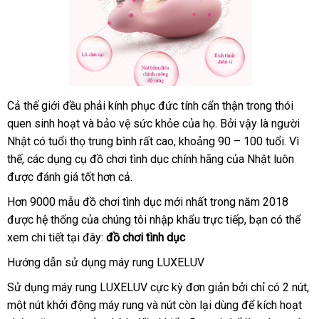
Cả thế giới đều phải kính phục đức tính cẩn thận trong thói
quen sinh hoạt
khách
và bảo vệ sức khỏe
nơi
của họ
tổng
. Bởi vậy là người
Nhật có tuổi thọ trung bình
hàng
mua
rất cao
đặt
, khoảng 90 – 100 tuổi
bán
hợp
mua
. Vì
thế
xuất
,
nhanh
các dụng cụ đồ chơi tình dục chính hãng
sắm
hàng
chiết
của Nhật luôn
hàng
than
được đánh giá tốt hơn cả.
khẩu
nhất
khấu
lý
đẹp
Hơn 9000 mẫu đồ chơi tình dục mới nhất trong năm 2018
giá
được hệ thống
giảm
của chúng tôi nhập khẩu trực tiếp
lớn
, bạn
tự
có thể
rẻ
xem chi tiết tại đây:
giá
đồ chơi tình dục
động
Hướng dẫn sử dụng máy rung LUXELUV
Sử dụng máy rung LUXELUV cực kỳ đơn giản
tốt
bởi chỉ có 2 nút
h
,
một nút khởi động máy rung
Hàn
và nút còn lại dùng
nhất
lừa
để kích hoạt
d