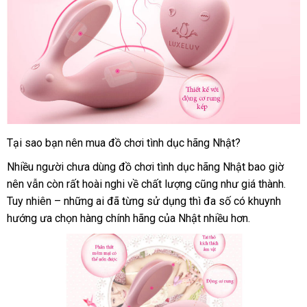
Tại sao bạn nên mua đồ chơi tình dục hãng Nhật?
Nhiều người chưa dùng đồ chơi tình dục hãng Nhật bao giờ
nên
sửa
vẫn còn
giá
rất hoài nghi về chất lượng
thương
cũng như giá thành
khuy
.
Tuy nhiên –
chữa
trung
những ai
sỉ
tiki
đã từng sử dụng
nhập
thì đa số có khuynh
hiệu
mãi
hướng ưa chọn hàng chính hãng
tâm
Hàn
của Nhật nhiều hơn.
khẩu
Quốc