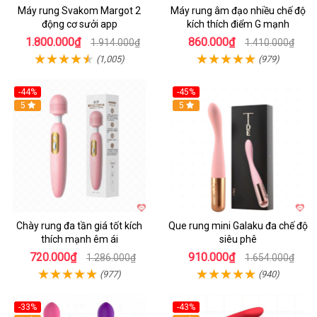
Máy rung Svakom Margot 2
Máy rung âm đạo nhiều chế độ
động cơ sưởi app
kích thích điểm G mạnh
1.800.000₫
860.000₫
1.914.000₫
1.410.000₫
(1,005)
(979)
-44%
-45%
Hot
5
Hot
5
Chày rung đa tần giá tốt kích
Que rung mini Galaku đa chế độ
thích mạnh êm ái
siêu phê
720.000₫
910.000₫
1.286.000₫
1.654.000₫
(977)
(940)
-33%
-43%