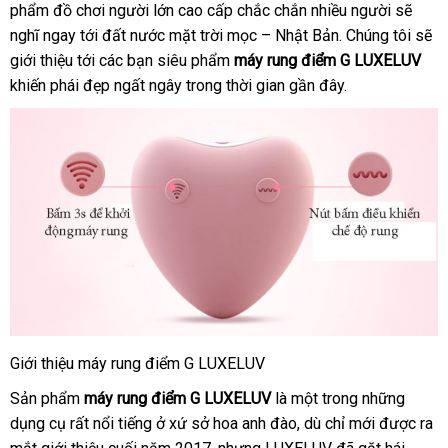
phẩm đồ chơi người lớn cao cấp chắc chắn nhiều người
đâu
qua
nên
tặng
link
sẽ
nghĩ ngay tới đất nước mặt trời mọc – Nhật Bản
sử
chọn
giao
. Chúng tôi
web
bảo
sẽ
giới thiệu tới
lấy
các bạn siêu phẩm
dụng
máy rung điểm G LUXELUV
hàng
hành
khiến phái đẹp ngất ngây trong thời gian gần đây.
hàng
Giới thiệu máy rung điểm G LUXELUV
Sản phẩm
máy rung điểm G LUXELUV
là một trong
kiểm
những
dụng cụ
phản
rất nổi tiếng ở xứ sở hoa anh đào
hướng
,
Đức
dù chỉ mới
tra
Đức
được ra