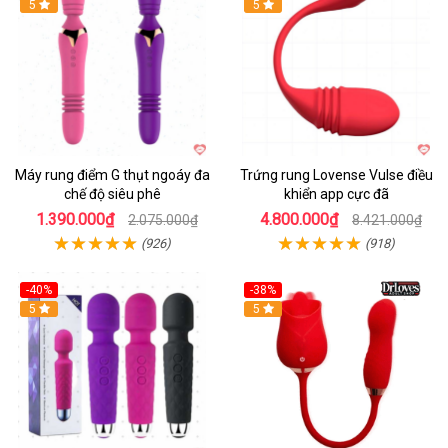
Hot
5
Hot
5
Máy rung điểm G thụt ngoáy đa
Trứng rung Lovense Vulse điều
chế độ siêu phê
khiển app cực đã
1.390.000₫
4.800.000₫
2.075.000₫
8.421.000₫
(926)
(918)
-40%
-38%
5
Hot
5