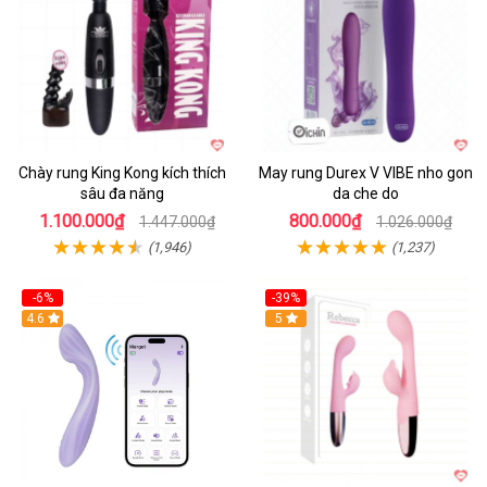
Chày rung King Kong kích thích
May rung Durex V VIBE nho gon
sâu đa năng
da che do
1.100.000₫
800.000₫
1.447.000₫
1.026.000₫
(1,946)
(1,237)
-6%
-39%
4.6
Hot
5