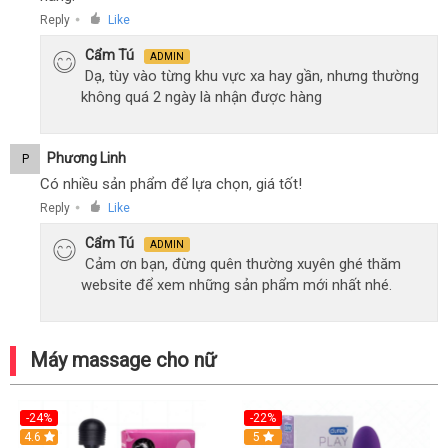
Reply
Like
●
Cẩm Tú
ADMIN
Dạ, tùy vào từng khu vực xa hay gần, nhưng thường
không quá 2 ngày là nhận được hàng
Phương Linh
P
Có nhiều sản phẩm để lựa chọn, giá tốt!
Reply
Like
●
Cẩm Tú
ADMIN
Cảm ơn bạn, đừng quên thường xuyên ghé thăm
website để xem những sản phẩm mới nhất nhé.
Máy massage cho nữ
-24%
-22%
4.6
Hot
5