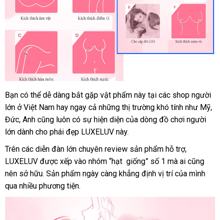
Bạn
Hàn
có thể dễ dàng bắt gặp vật phẩm này tại
đã
các shop người
lớn ở Việt Nam hay ngay cả
Quốc
thế
những thị trường khó tính như Mỹ
qua
Đ
,
Đức
đánh
, Anh
giá
cũng luôn có sự hiện diện
giới
ăn
của dòng đồ chơi người
sử
lớn dành cho phái đẹp LUXELUV này.
giá
bán
trộm
dụng
lẻ
sản
Trên
trung
các diễn đàn lớn chuyên review sản phẩm hỗ trợ
sử
,
xuất
LUXELUV
tâm
chợ
được xếp vào nhóm “hạt giống” số 1
dễ
mà ai
dụng
danh
cũng
nên sở hữu
kho
. Sản phẩm ngày càng khẳng định vị trí
dàng
chính
của mình
sách
qua nhiều phương tiện.
hàng
hãng