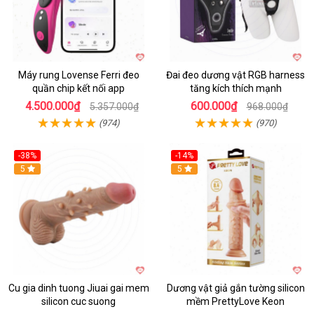
Máy rung Lovense Ferri đeo
Đai đeo dương vật RGB harness
quần chip kết nối app
tăng kích thích mạnh
4.500.000₫
600.000₫
5.357.000₫
968.000₫
(974)
(970)
-38%
-14%
5
5
Cu gia dinh tuong Jiuai gai mem
Dương vật giả gắn tường silicon
silicon cuc suong
mềm PrettyLove Keon