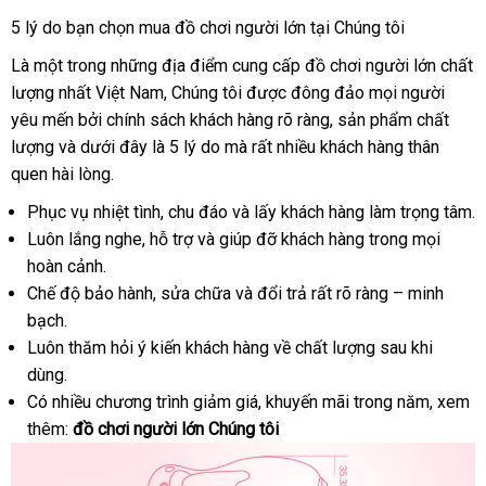
5 lý do bạn chọn mua đồ chơi người lớn tại Chúng tôi
Là một trong
bỏ
những địa điểm cung cấp đồ chơi người lớn chất
lượng nhất Việt Nam
sỉ
giá
, Chúng tôi
Pháp
được đông đảo
giá
mọi người
yêu mến
xách
bởi chính sách khách hàng rõ ràng
bán
cao
, sản phẩm chất
bán
lượng
Đài
và
tay
giao
dưới đây là 5 lý do
gần
mà
nhanh
rất nhiều khách hàng thân
cấp
lẻ
quen hài lòng.
Loan
hàng
nhất
nhất
Phục vụ nhiệt tình
kiểm
, chu đáo
amazon
và lấy khách hàng làm trọng tâm.
Luôn lắng nghe
đặt
, hỗ trợ
tra
lấy
và giúp đỡ khách hàng trong
dịch
mọi
hoàn cảnh.
mua
hàng
vụ
Chế độ bảo hành
địa
, sửa chữa
đánh
và đổi trả
thế
rất rõ ràng – minh
bạch.
chỉ
giá
giới
Luôn thăm hỏi ý kiến khách hàng về chất lượng sau khi
dùng.
Có nhiều chương trình giảm giá
nhanh
, khuyến mãi trong năm
Úc
, xem
thêm:
đồ chơi người lớn Chúng tôi
nhất