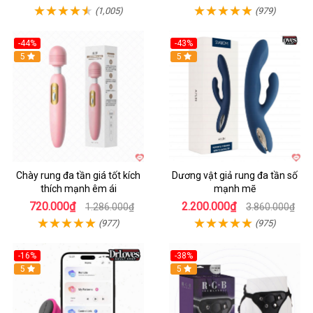
(1,005)
(979)
-44%
-43%
Hot
5
Hot
5
Chày rung đa tần giá tốt kích
Dương vật giả rung đa tần số
thích mạnh êm ái
mạnh mẽ
720.000₫
2.200.000₫
1.286.000₫
3.860.000₫
(977)
(975)
-16%
-38%
Hot
5
Hot
5