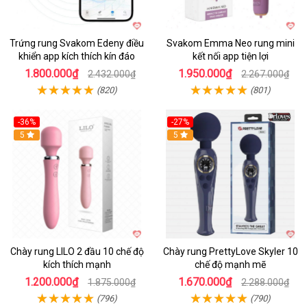
Trứng rung Svakom Edeny điều
Svakom Emma Neo rung mini
khiển app kích thích kín đáo
kết nối app tiện lợi
1.800.000₫
1.950.000₫
2.432.000₫
2.267.000₫
(820)
(801)
-36%
-27%
Hot
5
Hot
5
Chày rung LILO 2 đầu 10 chế độ
Chày rung PrettyLove Skyler 10
kích thích mạnh
chế độ mạnh mẽ
1.200.000₫
1.670.000₫
1.875.000₫
2.288.000₫
(796)
(790)