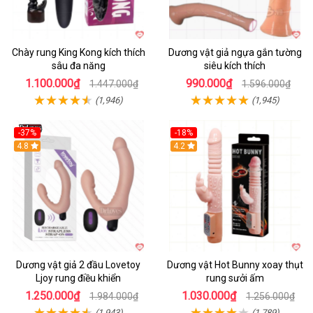
Chày rung King Kong kích thích
Dương vật giả ngựa gắn tường
sâu đa năng
siêu kích thích
1.100.000₫
990.000₫
1.447.000₫
1.596.000₫
(1,946)
(1,945)
-37%
-18%
Hot
4.8
Hot
4.2
Dương vật giả 2 đầu Lovetoy
Dương vật Hot Bunny xoay thụt
Ljoy rung điều khiển
rung sưởi ấm
1.250.000₫
1.030.000₫
1.984.000₫
1.256.000₫
(1,943)
(1,789)