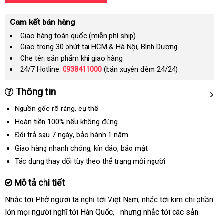
Cam kết bán hàng
Giao hàng toàn quốc (miễn phí ship)
Giao trong 30 phút tại HCM & Hà Nội, Bình Dương
Che tên sản phẩm khi giao hàng
24/7 Hotline:
0938411000
(bán xuyên đêm 24/24)
Thông tin
Nguồn gốc rõ ràng
khách
, cụ thể
hàng
Hoàn tiền 100%
hàng
nếu không đúng
nhái
Đổi trả sau 7 ngày
lấy
, bảo hành 1 năm
hàng
Giao hàng nhanh chóng
chợ
, kín đáo
kiểm
, bảo mật
tra
Tác dụng thay đổi tùy theo thể trạng mỗi người
Mô tả chi tiết
Nhắc tới Phở người ta nghĩ tới Việt Nam
thông
, nhắc tới kim chi phần
lớn
ở
mọi người nghĩ tới Hàn Quốc
đã
,
có
nhưng nhắc tới
minh
quà
các sản