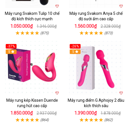
Máy rung Svakom Tulip 10 chế
Máy rung Svakom Anya 5 chế
độ kích thích cực mạnh
độ sưởi ấm cao cấp
1.050.000₫
1.560.000₫
1.346.000₫
2.328.000₫
(875)
(873)
-37%
-26%
Hot
5
Hot
5
Máy rung kép Kissen Duende
Máy rung điểm G Aphojoy 2 đầu
rung hút cao cấp
kích thích sâu
1.850.000₫
1.390.000₫
2.937.000₫
1.878.000₫
(864)
(862)