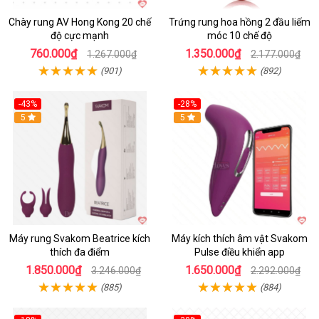
Chày rung AV Hong Kong 20 chế
Trứng rung hoa hồng 2 đầu liếm
độ cực mạnh
móc 10 chế độ
760.000₫
1.350.000₫
1.267.000₫
2.177.000₫
(901)
(892)
-43%
-28%
Hot
5
Hot
5
Máy rung Svakom Beatrice kích
Máy kích thích âm vật Svakom
thích đa điểm
Pulse điều khiển app
1.850.000₫
1.650.000₫
3.246.000₫
2.292.000₫
(885)
(884)