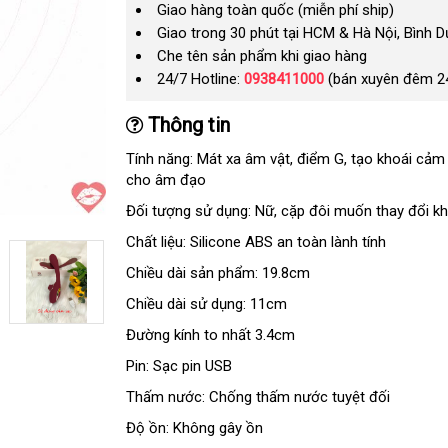
Giao hàng toàn quốc (miễn phí ship)
Giao trong 30 phút tại HCM & Hà Nội, Bình 
Che tên sản phẩm khi giao hàng
24/7 Hotline:
0938411000
(bán xuyên đêm 2
Thông tin
Tính năng: Mát xa âm vật
dịch
, điểm G
dịch
, tạo khoái cả
cho âm đạo
vụ
vụ
Đối tượng sử dụng: Nữ
đánh
, cặp đôi muốn thay đổi k
giá
Chất liệu: Silicone ABS an toàn lành tính
Chiều dài sản phẩm: 19.8cm
Chiều dài sử dụng: 11cm
Đường kính to nhất 3.4cm
Pin: Sạc pin USB
Thấm nước: Chống thấm nước
so
tuyệt đối
sánh
Độ ồn: Không gây ồn