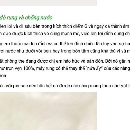
 độ rung
có
và chống nước
nên
len lỏi
đẹp
và đi sâu bên trong kích thích điểm G
hướng
và ngay cả thành â
chọn
âm đạo
Mỹ
được kích thích vô cùng mạnh mẽ
kho
, việc lên tới đỉnh
dẫn
khuyến
cũng ch
hàng
mãi
hị em thoải mái lên đỉnh
nhập
và
kho
có thể lên đỉnh nhiều lần tùy vào sự
ưới nước như dưới vòi sen
khẩu
có
, hay trong bồn tắm
hàng
có
cũng
có
khá thú vị
dễ
và m
nên
nên
nên
dàn
ất phòng the đang
cũ
được chị em háo hức
đắt
và săn đón
giao
. Bởi nó gần 
chọn
mua
mua
như trọn vẹn 100%
đã
, máy rung
online
có thể thay thế “nửa ấy”
nhất
hàng
quà
của
lấy
các nàng
hoa.
qua
tặng
hàng
sử
tiện
online
với pin sạc nên hầu hết nó
ở
được
giá
các nàng mang theo như vật b
dụng
đâu
sỉ
uy
tín