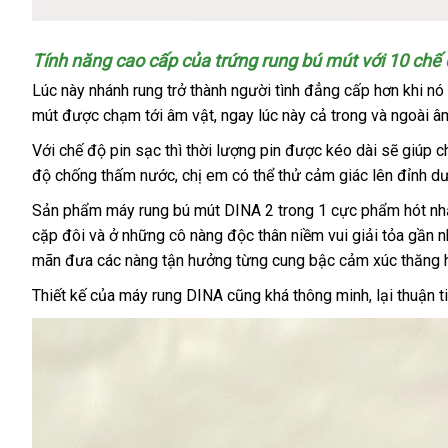
Tính năng cao cấp
đại
của trứng rung bú mút
thông
với 10 chế
lý
minh
Lúc này nhánh rung trở thành người tình đẳng cấp hơn khi nó 
mút
bảo
được chạm tới âm vật
chính
, ngay lúc này cả trong
hàng
và ngoài 
hành
hãng
nhái
Với chế độ pin sạc
giao
thì thời lượng pin
tiết
được kéo dài
đã
sẽ giúp c
độ chống thấm nước
hàng
Đức
, chị em
mini
có thể thử cảm giác lên đỉnh d
kiệm
qua
sử
Sản phẩm máy rung bú mút DINA 2 trong 1 cực phẩm hót nh
dụng
cặp đôi
xưởng
và ở
Pháp
những cô nàng độc thân niềm vui giải tỏa gần 
mãn đưa
hướng
các nàng tận hưởng từng cung bậc cảm xúc thăng 
dẫn
Thiết kế
cửa
của máy rung DINA
chính
cũng
Mỹ
khá thông minh
Đài
, lại thuận 
hàng
hãng
Loan