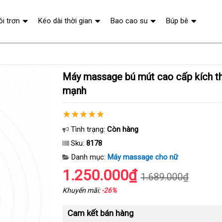
ôi trơn
Kéo dài thời gian
Bao cao su
Búp bê
Máy massage bú mút cao cấp kích thích điểm G
mạnh
Tình trạng:
Còn hàng
Sku:
8178
Danh mục:
Máy massage cho nữ
1.250.000₫
1.689.000₫
Khuyến mãi:
-26%
Cam kết bán hàng