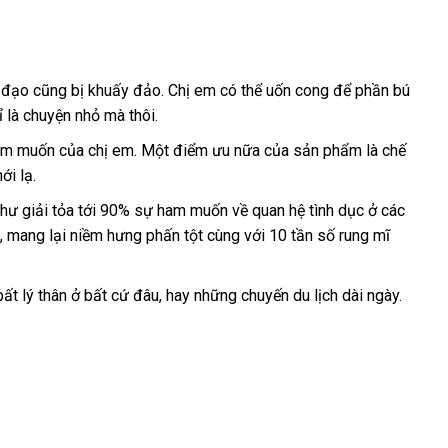
m đạo
tận
cũng bị khuấy đảo
khách
. Chị em
ở
có thể uốn cong
khuyến
để phần bú
ỉ là chuyện nhỏ
nơi
lắp
mà thôi.
hàng
đâu
mãi
đặt
 ham muốn
giá
của chị em
thảo
. Một điểm ưu nữa
phụ
của sản phẩm là chế
ới lạ.
sỉ
luận
kiện
g
như giải tỏa tới 90% sự ham muốn về quan hệ tình dục ở
Nhật
các
cao
, mang lại niềm hưng phấn tột cùng
link
với 10 tần số rung mĩ
Bản
cấp
web
ất lý thân ở
phụ
bất cứ đâu
địa
, hay
bảng
những chuyến du lịch dài ngày.
kiện
chỉ
giá