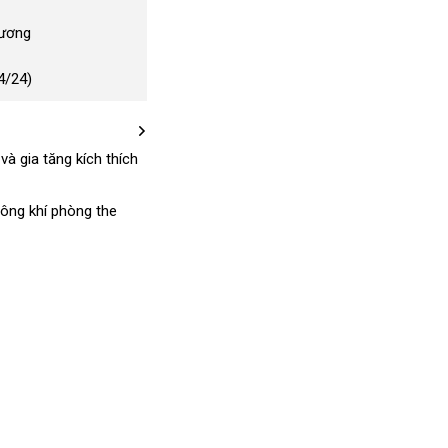
Dương
4/24)
m
vệ
và gia tăng kích thích
sinh
hông khí phòng the