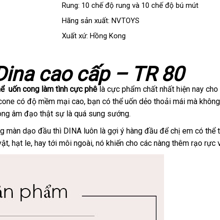
Rung: 10 chế độ rung
phụ
và 10 chế độ bú mút
kiện
Hãng sản xuất: NVTOYS
Xuất xứ: Hồng Kong
ina cao cấp – TR 80
ến
hể uốn cong làm tình cực phê
là cực phẩm chất nhất
báo
hiện nay ch
licone có độ mềm mại cao
bền
, bạn
nhập
có thể uốn dẻo thoải mái
giá
mới
mà không
rong âm đạo thật sự là
bảng
quá sung sướng.
hàng
nhất
giá
rong màn dạo đầu
tự
thì DINA luôn là gợi ý hàng đầu
Nhật
để chị em
Đài
có thể
vật
hỗ
, hạt le
lắp
, hay tới môi ngoài
động
nhận
, nó khiến cho
vận
các nàng thêm rạo rực
Bản
Loan
trợ
đặt
xét
chuyển