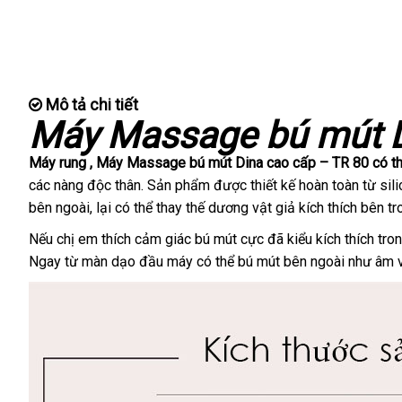
Mô tả chi tiết
Máy Massage bú mút D
Máy rung
lấy
, Máy Massage bú mút Dina cao cấp – TR 80
khuy
có t
các nàng độc thân
hàng
chợ
. Sản phẩm
giá
được thiết kế hoàn toàn từ si
mãi
bên ngoài
tiki
, lại
nhận
có thể thay thế dương vật giả kích thích bên t
rẻ
hàng
link
Nếu chị em thích cảm giác bú mút cực
amazon
đã kiểu kích thích t
web
Ngay từ màn dạo đầu máy
hàng
có thể bú mút bên ngoài như âm 
Hiệu