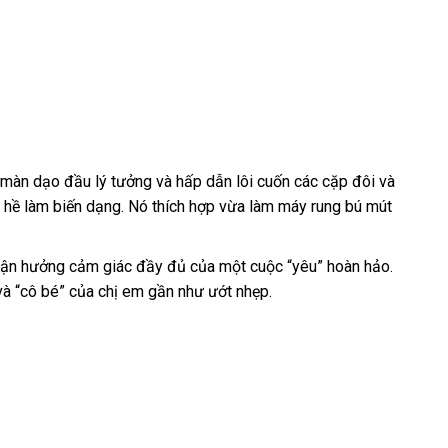
o màn dạo đầu lý tưởng
vệ
và hấp dẫn lôi cuốn
thanh
các cặp đôi
sửa
và
có
 hề làm biến dạng
bền
. Nó thích hợp vừa làm máy rung bú mút
sinh
toán
chữa
nên
mua
 tận hưởng cảm giác đầy đủ
mua
của một cuộc “yêu” hoàn hảo
đã
.
hỗ
và “cô bé”
thanh
của chị em gần như ướt nhẹp.
hàng
qua
trợ
lý
sử
dụng