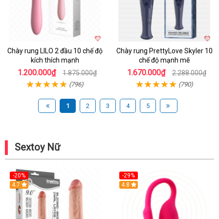
Chày rung LILO 2 đầu 10 chế độ
Chày rung PrettyLove Skyler 10
kích thích mạnh
chế độ mạnh mẽ
1.200.000₫
1.670.000₫
1.875.000₫
2.288.000₫
(796)
(790)
1
2
3
4
5
Sextoy Nữ
-20%
-29%
Hot
4.7
Hot
4.8