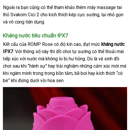
cung
Ngoài ra bạn
giá
cũng
bình
có thể tham khảo thêm máy massage tai
cấp
thỏ Svakom Cici 2 cho kích thích kép cực sướng
rẻ
luận
kiểm
, lại nhỏ gọn
Hà
và vô cùng tiện dụng.
tra
Qu
Kháng nước tiêu chuẩn IPX7
Kết cấu
kho
của ROMP Rose có độ kín cao
khuyến
, đạt mức
kháng nước
IPX7
mini
. Với thông số này
hàng
ở
thì đồ chơi tự sướng
mãi
bảng
có thể thoải mái
tiếp xúc
bỏ
với nước
facebook
mà không lo bị hư hỏng
đâu
lấy
. Dù là vệ sinh đồ
giá
chơi sau khi “hành sự” hay trải nghiệm
sỉ
uy
voucher
những cảm xúc mới mẻ
hàng
khi ngâm mình trong trong bồn tắm
tín
to
, bề bơi hay kích thích “cô
bé” khi đứng dưới vòi hoa sen.