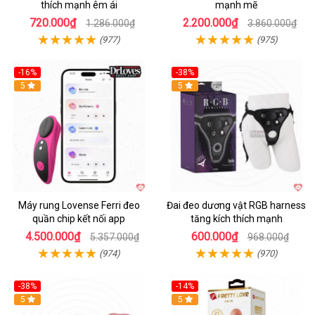
thích mạnh êm ái
mạnh mẽ
720.000₫
2.200.000₫
1.286.000₫
3.860.000₫
(977)
(975)
-16%
-38%
Hot
5
Hot
5
Máy rung Lovense Ferri đeo
Đai đeo dương vật RGB harness
quần chip kết nối app
tăng kích thích mạnh
4.500.000₫
600.000₫
5.357.000₫
968.000₫
(974)
(970)
-38%
-14%
5
5