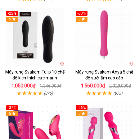
-22%
-33%
Hot
5
Hot
5
Máy rung Svakom Tulip 10 chế
Máy rung Svakom Anya 5 chế
độ kích thích cực mạnh
độ sưởi ấm cao cấp
1.050.000₫
1.560.000₫
1.346.000₫
2.328.000₫
(875)
(873)
-37%
-26%
Hot
5
Hot
5