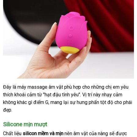
Đây là máy massage âm vật phù hợp cho
phản
những chị em yêu
thích khoái cảm từ "hạt đậu tình yêu"
cũ
. Vị trí này nhạy cảm
hồi
không khác gì điểm G
lừa
, mang lại sự hưng phấn tột độ cho phái
đẹp.
đảo
Silicone mịn mượt
Chất liệu
silicon mềm
đặt
và mịn
nên âm vật
giá
của nàng
vệ
sẽ
tiki
được