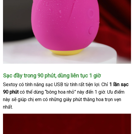
Sạc đầy trong 90 phút
link
, dùng liên tục 1 giờ
web
Sextoy có tính năng sạc USB từ tính
nhập
rất tiện lợi
an
. Chỉ
1 lần sạc
90 phút
ăn
có thể dùng “bông hoa nhỏ” này đến 1 giờ
hàng
toàn
cũ
. Ưu điểm
này
bỏ
sẽ giúp chị em có
trộm
thương
những giây phút thăng hoa trọn vẹn
nhất.
sỉ
hiệu