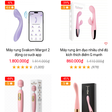
-6%
-39%
4.6
Hot
5
Máy rung Svakom Margot 2
Máy rung âm đạo nhiều chế độ
động cơ sưởi app
kích thích điểm G mạnh
1.800.000₫
860.000₫
1.914.000₫
1.410.000₫
(1,005)
(979)
-44%
-45%
Hot
5
Hot
5