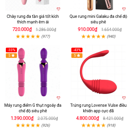
Chày rung đa tần giá tốt kích
Que rung mini Galaku đa chế độ
thích mạnh êm ái
siêu phê
720.000₫
910.000₫
1.286.000₫
1.654.000₫
(977)
(940)
-33%
-43%
Hot
5
Hot
5
Máy rung điểm G thụt ngoáy đa
Trứng rung Lovense Vulse điều
chế độ siêu phê
khiển app cực đã
1.390.000₫
4.800.000₫
2.075.000₫
8.421.000₫
(926)
(918)