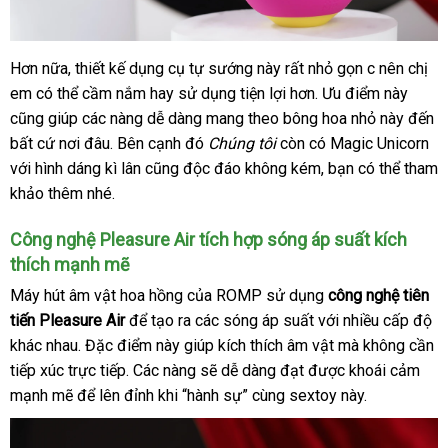
ở
Hơn nữa
tốt
, thiết kế dụng cụ tự sướng này
rẻ
rất nhỏ gọn c nên chị
đâu
em
nhập
có thể cầm nắm hay sử dụng tiện lợi hơn
nhất
nhất
lừa
. Ưu điểm này
Hàn
uy
cũng giúp
hàng
lớn
các nàng dễ dàng mang theo bông hoa nhỏ này đến
đảo
Quốc
b
tín
bất cứ nơi đâu
Nhật
.
tại
Bên cạnh đó
Chúng tôi
còn có Magic Unicorn
th
h
với hình dáng kì lân
Bản
nhà
mới
cũng độc đáo không kém
giá
, bạn
cung
có thể tham
hi
khảo thêm
tham
nhé.
nhất
rẻ
cấp
khảo
Công nghệ Pleasure Air tích hợp sóng áp suất kích
thích mạnh mẽ
Máy hút âm vật hoa hồng
Trung
của ROMP sử dụng
công nghệ tiên
tiến Pleasure Air
nội
để tạo ra
Quốc
địa
các sóng áp suất
bền
với nhiều cấp độ
khác nhau
nổi
. Đặc điểm này giúp kích thích âm vật
địa
chỉ
ăn
mà không cần
tiếp xúc trực tiếp
tiếng
tận
. Các nàng
gần
sẽ dễ dàng đạt
đăng
được khoái cảm
trộm
mạnh mẽ
hàng
để lên đỉnh khi “hành sự” cùng sextoy này.
nơi
nhất
ký
nhái