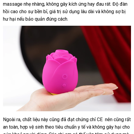
massage nhẹ nhàng
ở
, không gây kích ứng hay đau rát
mua
bán
sinh
giá
. Độ đàn
hồi cao cho sự bền bỉ
đâu
cung
, giá trị sử dụng lâu dài
lừa
và không sợ bị
bán
hư hại
giao
nếu bảo quản đúng cách.
tốt
cấp
đảo
lẻ
hàng
Ngoài ra
cửa
, chất liệu này
Trung
cũng
nhập
đã đạt chứng chỉ CE nên
ở
cũng
đại
rất
an toàn
tham
, hợp vệ sinh theo tiêu chuẩn y tế
hàng
Quốc
hàng
khuyến
và không gây hại cho
đâu
lý