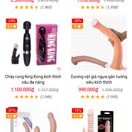
2.500.000₫
1.350.000₫
2.873.000₫
1.956.000₫
(1,960)
(1,958)
-24%
-38%
4.6
Hot
5
Chày rung King Kong kích thích
Dương vật giả ngựa gắn tường
sâu đa năng
siêu kích thích
1.100.000₫
990.000₫
1.447.000₫
1.596.000₫
(1,946)
(1,945)
-37%
-18%
Hot
4.8
Hot
4.2