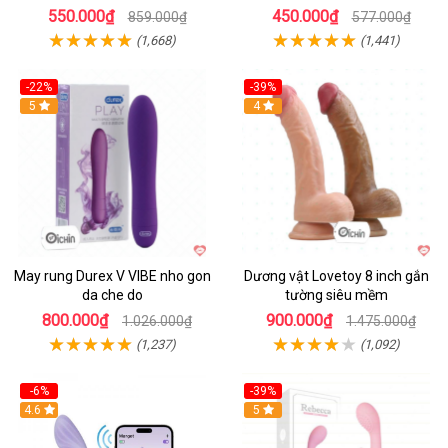
550.000₫
450.000₫
859.000₫
577.000₫
(1,668)
(1,441)
-22%
-39%
Hot
5
Hot
4
May rung Durex V VIBE nho gon
Dương vật Lovetoy 8 inch gắn
da che do
tường siêu mềm
800.000₫
900.000₫
1.026.000₫
1.475.000₫
(1,237)
(1,092)
-6%
-39%
4.6
Hot
5