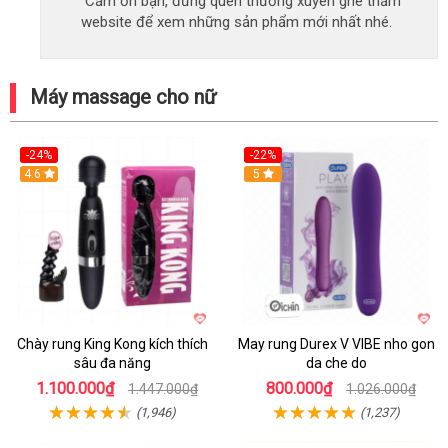
Cảm ơn bạn, đừng quên thường xuyên ghé thăm
website để xem những sản phẩm mới nhất nhé.
Máy massage cho nữ
-24%
-22%
4.6
Hot
5
Chày rung King Kong kích thích
May rung Durex V VIBE nho gon
sâu đa năng
da che do
1.100.000₫
800.000₫
1.447.000₫
1.026.000₫
(1,946)
(1,237)