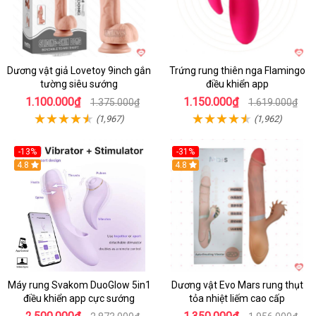
Dương vật giả Lovetoy 9inch gắn
Trứng rung thiên nga Flamingo
tường siêu sướng
điều khiển app
1.100.000₫
1.150.000₫
1.375.000₫
1.619.000₫
(1,967)
(1,962)
-13%
-31%
4.8
4.8
Máy rung Svakom DuoGlow 5in1
Dương vật Evo Mars rung thụt
điều khiển app cực sướng
tỏa nhiệt liếm cao cấp