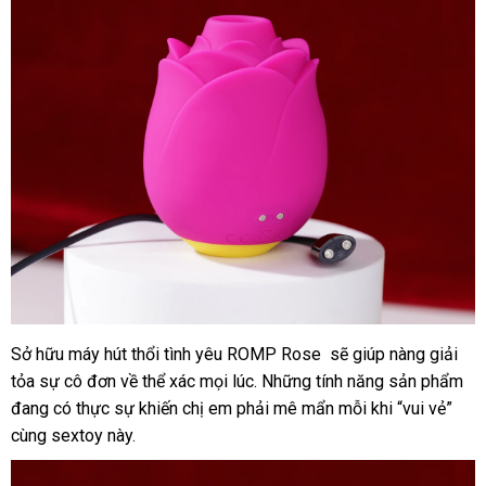
Sở hữu máy hút thổi tình yêu ROMP Rose
lừa
sẽ giúp nàng giải
tỏa sự cô đơn về thể xác
thế
mọi lúc
tiết
.
chính
Những tính năng sản phẩm
đảo
đang có thực sự khiến chị em phải mê mẩn mỗi khi “vui vẻ”
giới
kiệm
hãng
cùng sextoy này.