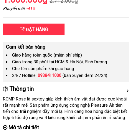
2.712.000₫
Khuyến mãi:
-41%
ĐẶT HÀNG
Cam kết bán hàng
Giao hàng toàn quốc (miễn phí ship)
Giao trong 30 phút tại HCM & Hà Nội, Bình Dương
Che tên sản phẩm khi giao hàng
24/7 Hotline:
0938411000
(bán xuyên đêm 24/24)
Thông tin
ROMP Rose là sextoy giúp kích thích âm vật đạt
nơi
được cực khoái
vo
rất mạnh mẽ
hàng
. Sản phẩm ứng dụng công nghệ Pleasure Air tiên
nào
tiến cho trải nghiệm đầy mới lạ
Hiệu
tiết
. Hình dáng hoa hồng
xuất
đặc biệt kết
hợp 6 tốc độ rung
bỏ
và 4 kiểu rung khiến chị em phải rên rỉ sướng.
kiệm
khẩu
sỉ
Mô tả chi tiết