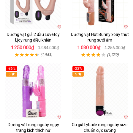
Dương vật giả 2 đầu Lovetoy
Dương vật Hot Bunny xoay thụt
Ljoy rung điều khiển
rung sưởi ấm
1.250.000₫
1.030.000₫
1.984.000₫
1.256.000₫
(1,943)
(1,789)
-36%
-22%
Hot
5
Hot
5
Dương vật rung ngoáy ngụy
Cu giả Lybaile rung ngoáy size
trang kích thích nữ
chuẩn cực sướng