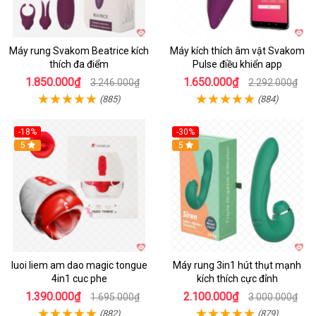
Máy rung Svakom Beatrice kích
Máy kích thích âm vật Svakom
thích đa điểm
Pulse điều khiển app
1.850.000₫
1.650.000₫
3.246.000₫
2.292.000₫
(885)
(884)
-18%
-30%
Hot
5
Hot
5
luoi liem am dao magic tongue
Máy rung 3in1 hút thụt mạnh
4in1 cuc phe
kích thích cực đỉnh
1.390.000₫
2.100.000₫
1.695.000₫
3.000.000₫
(882)
(879)