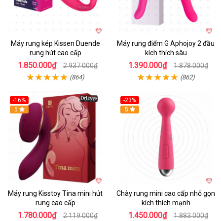
Máy rung kép Kissen Duende
Máy rung điểm G Aphojoy 2 đầu
rung hút cao cấp
kích thích sâu
1.850.000₫
1.390.000₫
2.937.000₫
1.878.000₫
(864)
(862)
-16%
-23%
Hot
5
Hot
5
Máy rung Kisstoy Tina mini hút
Chày rung mini cao cấp nhỏ gọn
rung cao cấp
kích thích mạnh
1.780.000₫
1.450.000₫
2.119.000₫
1.883.000₫