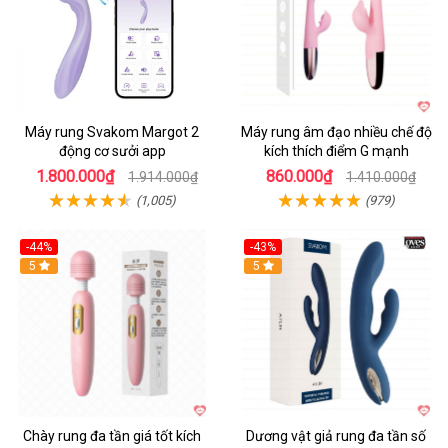
Máy rung Svakom Margot 2
Máy rung âm đạo nhiều chế độ
động cơ sưởi app
kích thích điểm G mạnh
1.800.000₫
860.000₫
1.914.000₫
1.410.000₫
(1,005)
(979)
-44%
-43%
Hot
5
Hot
5
Chày rung đa tần giá tốt kích
Dương vật giả rung đa tần số