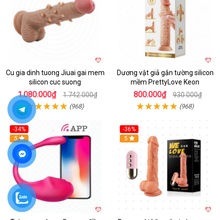
Cu gia dinh tuong Jiuai gai mem
Dương vật giả gắn tường silicon
silicon cuc suong
mềm PrettyLove Keon
1.080.000₫
800.000₫
1.742.000₫
930.000₫
(968)
(968)
-34%
-36%
5
5