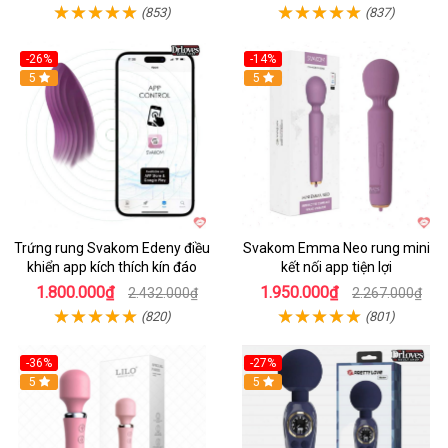
(853)
(837)
-26%
-14%
Hot
5
Hot
5
Trứng rung Svakom Edeny điều
Svakom Emma Neo rung mini
khiển app kích thích kín đáo
kết nối app tiện lợi
1.800.000₫
1.950.000₫
2.432.000₫
2.267.000₫
(820)
(801)
-36%
-27%
Hot
5
Hot
5