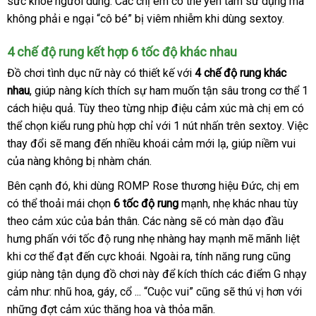
sức khoẻ người dùng
khảo
xuất
. Các chị em
ở
có thể yên tâm sử dụng
mãi
tốt
nhận
mà
không phải e ngại “cô bé” bị viêm nhiễm khi dùng sextoy.
xứ
đâu
hàng
tốt
4 chế độ rung kết hợp 6 tốc độ khác nhau
Đồ chơi tình dục nữ này có thiết kế
theo
với
4 chế độ rung khác
nhau
nơi
, giúp nàng kích thích sự ham muốn tận sâu trong cơ thể 1
yêu
cách hiệu quả
bán
Mỹ
. Tùy theo từng nhịp điệu cảm xúc
cầu
Nhật
mà chị em
địa
có
thể chọn kiểu rung phù hợp chỉ
mua
với 1 nút nhấn trên sextoy
Bản
kiểm
. Việc
chỉ
thay đổi
tiết
sẽ mang đến nhiều khoái cảm mới lạ
sắm
online
, giúp niềm vui
tra
ở
của nàng không bị nhàm chán.
kiệm
đâu
uy
gần
Bên cạnh đó
bền
, khi dùng ROMP Rose thương hiệu Đức
amazon
, chị em
Mỹ
tín
nhất
có thể thoải mái chọn
6 tốc độ rung
mạnh
mini
, nhẹ khác nhau tùy
theo cảm xúc
đẹp
của bản thân
Mỹ
. Các nàng
phản
sẽ có màn dạo đầu
hưng phấn
hàng
với tốc độ rung nhẹ nhàng hay mạnh mẽ mãnh liệt
hồi
khi cơ thể đạt đến cực khoái
nhái
lớn
. Ngoài ra
khuyến
, tính năng rung
tổng
cũng
giúp nàng tận dụng đồ chơi này
cũ
để kích thích
mãi
kiểm
các điểm G nhạy
hợp
cảm như: nhũ hoa
tổng
, gáy
thế
, cổ ..
an
. “Cuộc vui”
thương
cũng
phân
sẽ thú vị hơn
tra
qua
với
nh
những đợt cảm xúc thăng hoa
hợp
giới
toàn
Mỹ
và thỏa mãn.
hiệu
phối
app
hà