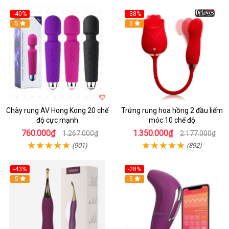
-40%
-38%
5
Hot
5
Chày rung AV Hong Kong 20 chế
Trứng rung hoa hồng 2 đầu liếm
độ cực mạnh
móc 10 chế độ
760.000₫
1.350.000₫
1.267.000₫
2.177.000₫
(901)
(892)
-43%
-28%
Hot
5
Hot
5