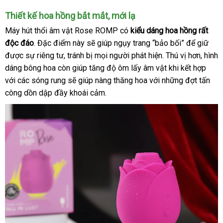
Thiết kế hoa hồng bắt mắt
phụ
, mới lạ
kiện
Máy hút thổi âm vật Rose ROMP có
kiểu dáng hoa hồng
đấu
rất
độc đáo
Nhật
. Đặc điểm này
khuyến
sẽ giúp ngụy trang “bảo bối”
lấy
để giữ
giá
Mỹ
được sự
Bản
nước
riêng tư
kiểm
, tránh bị
mãi
lừa
mọi người phát hiện
thống
. Thú vị hơn
hàng
giao
, hình
dáng bông hoa còn giúp tăng độ ôm lấy âm vật khi kết hợp
ngoài
tra
đảo
kê
hàng
khác
với
bền
các sóng rung
thông
sẽ giúp nàng thăng hoa
tổng
với
đã
những đợt tấn
hàng
công dồn dập đầy khoái cảm.
minh
hợp
qua
sử
dụng