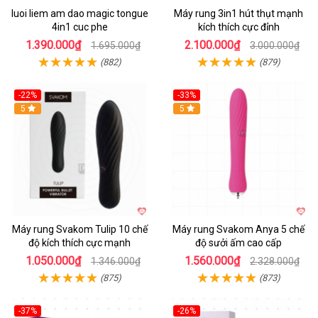
luoi liem am dao magic tongue
Máy rung 3in1 hút thụt mạnh
4in1 cuc phe
kích thích cực đỉnh
1.390.000₫
2.100.000₫
1.695.000₫
3.000.000₫
(882)
(879)
-22%
-33%
Hot
5
Hot
5
Máy rung Svakom Tulip 10 chế
Máy rung Svakom Anya 5 chế
độ kích thích cực mạnh
độ sưởi ấm cao cấp
1.050.000₫
1.560.000₫
1.346.000₫
2.328.000₫
(875)
(873)
-37%
-26%