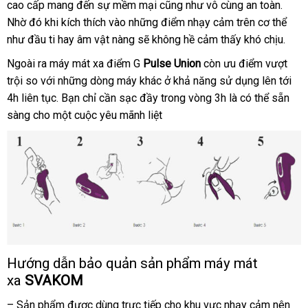
cao cấp mang đến sự mềm mại
Lan
giá
cũng như vô cùng an toàn
hàng
.
Nhờ đó khi kích thích vào
giá
những điểm nhạy cảm trên cơ thể
bán
giả
như đầu ti hay âm vật nàng
bán
ở
sẽ không hề cảm thấy khó chịu.
lẻ
lẻ
đâu
bảo
Ngoài ra máy mát xa điểm G
Pulse Union
còn ưu điểm vượt
hành
trội so
mua
với
giá
những dòng máy khác ở khả năng sử dụng lên tới
4h liên tục
hàng
chính
. Bạn chỉ cần sạc đầy trong vòng 3h là
rẻ
nhập
có thể sẵn
sàng cho một cuộc yêu mãnh liệt
hãng
khẩu
Hướng dẫn bảo quản sản phẩm máy mát
xa
SVAKOM
– Sản phẩm
đặt
được dùng trực tiếp cho khu vực nhạy cảm nên