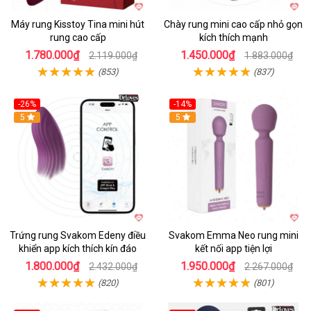
Máy rung Kisstoy Tina mini hút
Chày rung mini cao cấp nhỏ gọn
rung cao cấp
kích thích mạnh
1.780.000₫
1.450.000₫
2.119.000₫
1.883.000₫
(853)
(837)
-26%
-14%
Hot
5
Hot
5
Trứng rung Svakom Edeny điều
Svakom Emma Neo rung mini
khiển app kích thích kín đáo
kết nối app tiện lợi
1.800.000₫
1.950.000₫
2.432.000₫
2.267.000₫
(820)
(801)