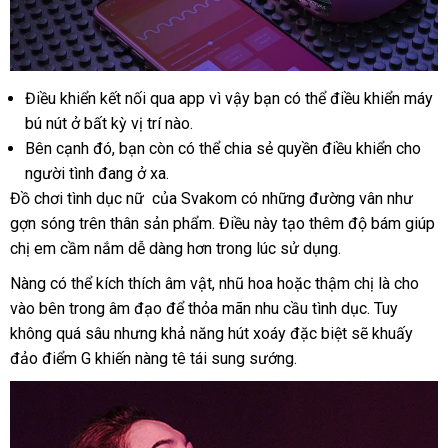
Điều khiển kết nối qua app vì vậy bạn
Pháp
có thể điều khiển máy
bú nút ở bất kỳ vị trí nào.
đã
Bên cạnh đó
bình
, bạn còn
tốt
có thể chia sẻ quyền điều khiển cho
qua
người tình đang ở xa.
luận
nhất
Đồ chơi tình dục nữ
sử
phân
của Svakom có
nơi
những đường vân như
gợn sóng trên thân sản phẩm
dụng
phối
giá
. Điều này tạo thêm độ bám giúp
bán
chị em cầm nắm dễ dàng hơn trong lúc sử dụng.
rẻ
Nàng
báo
có thể kích thích âm vật
nhanh
, nhũ hoa
ở
hoặc thậm chị là cho
vào bên trong âm đạo
giá
hàng
để thỏa mãn nhu cầu tình dục
nhất
đâu
nước
. Tuy
không
siêu
quá sâu
đăng
nhưng khả năng hút xoáy
Hiệu
tốt
chính
đặc biệt
giảm
sẽ khuấy
ngoài
đảo điểm G khiến nàng tê tái sung sướng.
thị
ký
hãng
giá