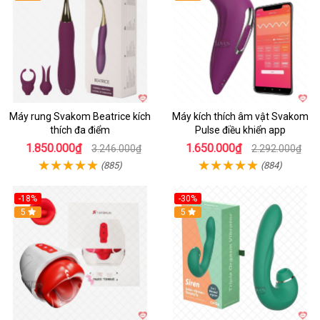
Máy rung Svakom Beatrice kích
Máy kích thích âm vật Svakom
thích đa điểm
Pulse điều khiển app
1.850.000₫
1.650.000₫
3.246.000₫
2.292.000₫
(885)
(884)
-18%
-30%
Hot
5
Hot
5