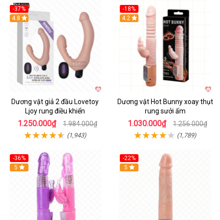
-37%
-18%
Hot
4.8
Hot
4.2
Dương vật giả 2 đầu Lovetoy
Dương vật Hot Bunny xoay thụt
Ljoy rung điều khiển
rung sưởi ấm
1.250.000₫
1.030.000₫
1.984.000₫
1.256.000₫
(1,943)
(1,789)
-36%
-22%
Hot
5
Hot
5