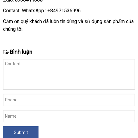
Contact WhatsApp : +84971536996
Cảm ơn quý khách
đẹp
đã luôn tin dùng
thanh
và sử dụng sản phẩm
thống
của
chúng tôi.
toán
kê
Bình luận