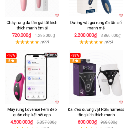
Chày rung đa tần giá tốt kích
Dương vật giả rung đa tần số
thích mạnh êm ái
mạnh mẽ
720.000₫
2.200.000₫
1.286.000₫
3.860.000₫
(977)
(975)
-16%
-38%
Hot
5
Hot
5
Máy rung Lovense Ferri đeo
Đai đeo dương vật RGB harness
quần chip kết nối app
tăng kích thích mạnh
4.500.000₫
600.000₫
5.357.000₫
968.000₫