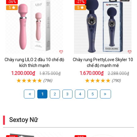
-36%
-27%
Hot
5
Hot
5
Chày rung LILO 2 đầu 10 chế độ
Chày rung PrettyLove Skyler 10
kích thích mạnh
chế độ mạnh mẽ
1.200.000₫
1.670.000₫
1.875.000₫
2.288.000₫
(796)
(790)
1
2
3
4
5
Sextoy Nữ