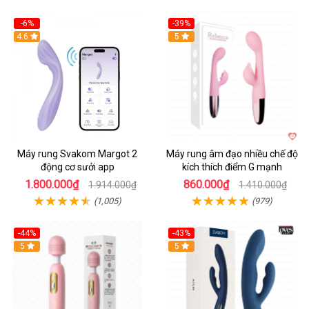
-6%
-39%
4.6
Hot
5
Máy rung Svakom Margot 2
Máy rung âm đạo nhiều chế độ
động cơ sưởi app
kích thích điểm G mạnh
1.800.000₫
860.000₫
1.914.000₫
1.410.000₫
(1,005)
(979)
-44%
-43%
Hot
5
Hot
5