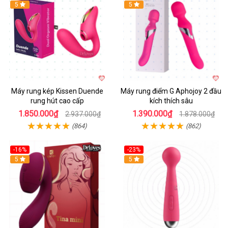
Hot
5
Hot
5
Máy rung kép Kissen Duende
Máy rung điểm G Aphojoy 2 đầu
rung hút cao cấp
kích thích sâu
1.850.000₫
1.390.000₫
2.937.000₫
1.878.000₫
(864)
(862)
-16%
-23%
Hot
5
Hot
5