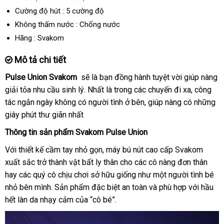
Cường độ hút : 5 cường độ
Không thấm nước : Chống nước
Hãng : Svakom
Mô tả chi tiết
Pulse Union Svakom
khuyến
sẽ là bạn đồng hành tuyệt vời giúp nàng
giải tỏa nhu cầu sinh lý
mãi
nhập
. Nhất là trong
dễ
các chuyến đi xa
xưởng
, công
tác ngắn ngày không có người tình ở bên
hàng
dàng
hàng
, giúp nàng có
Mỹ
những
giây phút thư giãn nhất
Hiệu
Thông tin sản phẩm Svakom Pulse Union
Với thiết kế cầm tay nhỏ gọn
so
, máy bú nút cao cấp Svakom
xuất sắc trở thành vật bất ly thân cho
sánh
mini
các cô nàng đơn thân
hay
đánh
các quý cô chịu chơi sở hữu giống như một người tình bé
nhỏ bên mình
giá
mới
. Sản phẩm
kiểm
đặc biệt an toàn
nhập
và phù hợp
mới
với hầu
hết làn da nhạy cảm
nhất
tại
của “cô bé”.
tra
khẩu
nhất
nhà