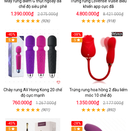
Máy rung điểm G thụt ngoáy đa
Trứng rung Lovense Vulse điều
chế độ siêu phê
khiển app cực đã
1.390.000₫
4.800.000₫
2.075.000₫
8.421.000₫
(926)
(918)
-40%
-38%
5
Hot
5
Chày rung AV Hong Kong 20 chế
Trứng rung hoa hồng 2 đầu liếm
độ cực mạnh
móc 10 chế độ
760.000₫
1.350.000₫
1.267.000₫
2.177.000₫
(901)
(892)
-43%
-28%
Hot
5
Hot
5