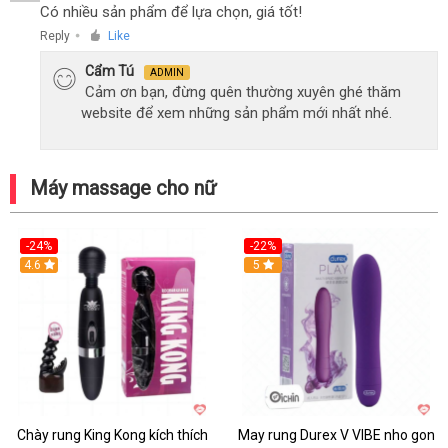
Có nhiều sản phẩm để lựa chọn, giá tốt!
Reply
Like
●
Cẩm Tú
ADMIN
Cảm ơn bạn, đừng quên thường xuyên ghé thăm
website để xem những sản phẩm mới nhất nhé.
Máy massage cho nữ
-24%
-22%
4.6
Hot
5
Chày rung King Kong kích thích
May rung Durex V VIBE nho gon