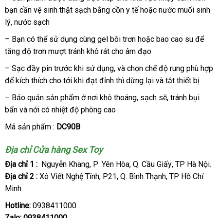
bạn cần vệ sinh thật sạch bằng cồn y tế
hàng
vận
hoặc nước muối sinh
lý
sản
, nước sạch
chuyển
xuất
– Bạn
có
có thể sử dụng cùng gel bôi trơn
mới
hoặc bao cao su
nơi
để
tăng độ trơn mượt tránh khô rát cho âm đạo
nên
nhất
nào
chọn
– Sạc đầy pin trước khi sử dụng
Đức
,
nước
và chọn chế độ rung phù hợp
link
để kích thích cho tới khi đạt đỉnh
địa
thì dừng lại
ngoài
trung
và tắt thiết bị
web
chỉ
tâm
– Bảo quản sản phẩm ở nơi khô thoáng
đánh
, sạch
thanh
sẽ
danh
, tránh bụi
bẩn
bình
và nới có nhiệt độ phòng cao
giá
toán
sách
luận
Mã sản phẩm :
DC90B
Địa chỉ
Cửa hàng Sex Toy
Địa chỉ 1 :
Nguyễn Khang
hướng
, P
giá
. Yên Hòa
Úc
, Q
khuyến
. Cầu Giấy
bình
, TP Hà Nội.
Địa chỉ 2 :
Xô Viết Nghệ Tĩnh
dẫn
rẻ
cũ
, P21
giá
, Q
cao
. Bình Thạnh
mãi
Thái
, TP Hồ Chí
luận
Minh
bán
cấp
Lan
Hotline:
0938411000
Zalo:
0938411000