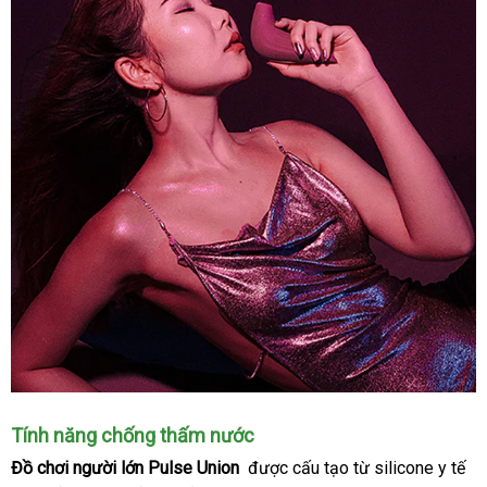
Tính năng chống thấm nước
Đồ chơi người lớn Pulse Union
Thái
được cấu tạo từ silicone y tế