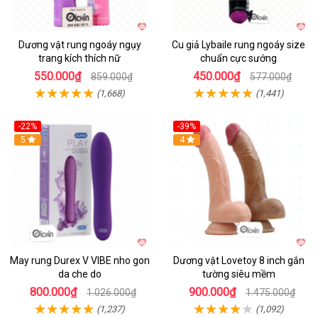
Dương vật rung ngoáy ngụy
Cu giả Lybaile rung ngoáy size
trang kích thích nữ
chuẩn cực sướng
550.000₫
450.000₫
859.000₫
577.000₫
(1,668)
(1,441)
-22%
-39%
Hot
5
Hot
4
May rung Durex V VIBE nho gon
Dương vật Lovetoy 8 inch gắn
da che do
tường siêu mềm
800.000₫
900.000₫
1.026.000₫
1.475.000₫
(1,237)
(1,092)