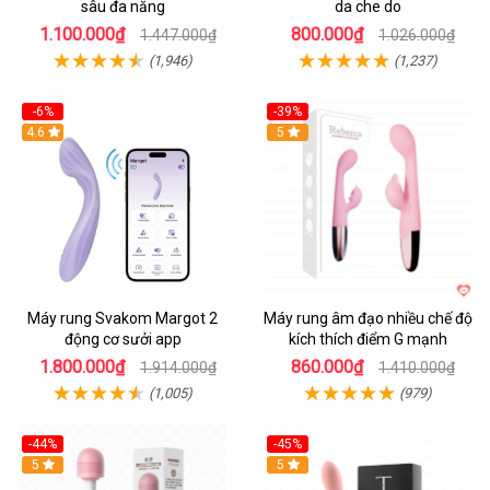
sâu đa năng
da che do
1.100.000₫
800.000₫
1.447.000₫
1.026.000₫
(1,946)
(1,237)
-6%
-39%
4.6
Hot
5
Máy rung Svakom Margot 2
Máy rung âm đạo nhiều chế độ
động cơ sưởi app
kích thích điểm G mạnh
1.800.000₫
860.000₫
1.914.000₫
1.410.000₫
(1,005)
(979)
-44%
-45%
Hot
5
Hot
5