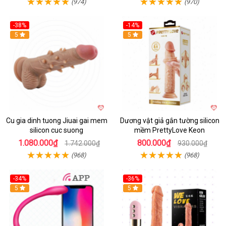
(974)
(970)
-38%
-14%
5
5
Cu gia dinh tuong Jiuai gai mem
Dương vật giả gắn tường silicon
silicon cuc suong
mềm PrettyLove Keon
1.080.000₫
800.000₫
1.742.000₫
930.000₫
(968)
(968)
-34%
-36%
5
5