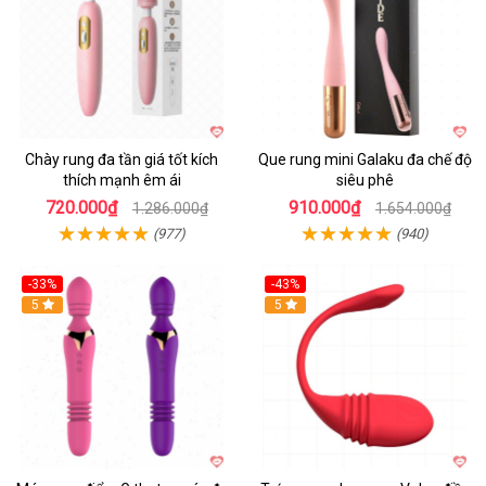
Chày rung đa tần giá tốt kích
Que rung mini Galaku đa chế độ
thích mạnh êm ái
siêu phê
720.000₫
910.000₫
1.286.000₫
1.654.000₫
(977)
(940)
-33%
-43%
Hot
5
Hot
5