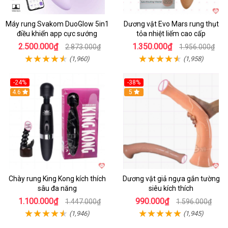
Máy rung Svakom DuoGlow 5in1
Dương vật Evo Mars rung thụt
điều khiển app cực sướng
tỏa nhiệt liếm cao cấp
2.500.000₫
1.350.000₫
2.873.000₫
1.956.000₫
(1,960)
(1,958)
-24%
-38%
4.6
Hot
5
Chày rung King Kong kích thích
Dương vật giả ngựa gắn tường
sâu đa năng
siêu kích thích
1.100.000₫
990.000₫
1.447.000₫
1.596.000₫
(1,946)
(1,945)