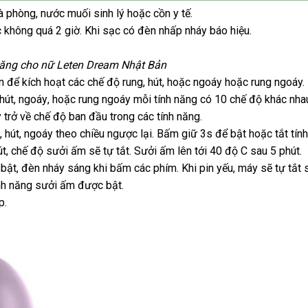
xà phòng
online
, nước muối sinh lý
giá
hoặc cồn y tế.
ạc không
đánh
quá 2 giờ
nước
.
giá
Khi sạc có đèn nhấp nháy báo hiệu.
bán
giá
ngoài
rẻ
lẻ
năng cho nữ Leten Dream Nhật Bản
ần
tại
để kích hoạt
Úc
các chế độ rung
phân
, hút
thương
,
cửa
hoặc ngoáy
Thái
hoặc rung ngoáy.
hướng
 hút
nhà
Nhật
, ngoáy
danh
,
bảng
hoặc rung ngoáy mỗi tính năng có 10 chế độ khác nha
phối
hiệu
hàng
Lan
 trở về chế độ ban đầu trong
dẫn
Bản
sách
giá
khách
các tính năng.
ở
, hút
bình
, ngoáy theo chiều ngược lại
hàng
nơi
. Bấm giữ 3s
Hàn
để bật
theo
hoặc tắt tín
út
đâu
xuất
, chế độ sưởi ấm
luận
thảo
sẽ tự tắt
mini
. Sưởi ấm lên tới 40 độ C sau 5 phút.
bán
Quốc
yêu
 bật
xứ
ở
, đèn nháy sáng khi bấm
luận
voucher
các phím
địa
.
Hàn
Khi pin yếu
Hàn
, máy
cầu
đặt
sẽ tự tắt 
tính năng sưởi ấm
đâu
cao
được bật.
chỉ
Quốc
Quốc
hàng
p.
tốt
cấp