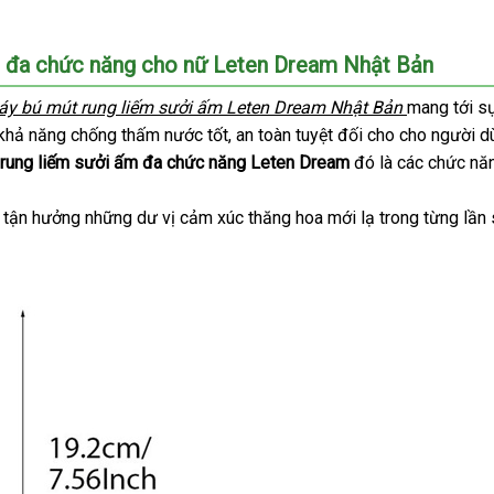
m đa chức năng cho nữ Leten Dream Nhật Bản
o
y bú mút rung liếm sưởi ấm Leten Dream Nhật Bản
mang tới sự
t
 khả năng chống thấm nước tốt
thanh
, an toàn
khuyến
tuyệt đối cho cho người d
 rung liếm sưởi ấm đa chức năng Leten Dream
u
lý
mãi
đó là
rẻ
các chức nă
nhất
i tận hưởng
phụ
những dư vị cảm xúc thăng hoa mới lạ trong từng lần
kiện