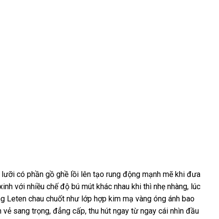
 lưỡi có phần gồ ghề lồi lên tạo rung động mạnh mẽ khi đưa
 xinh
Úc
với nhiều chế độ bú mút khác nhau khi
bảng
thì nhẹ nhàng
địa
, lúc
g Leten chau chuốt như lớp hợp kim mạ vàng óng ánh bao
giá
chỉ
n vẻ sang trọng
đại
, đẳng cấp
giá
, thu hút ngay từ ngay cái nhìn đầu