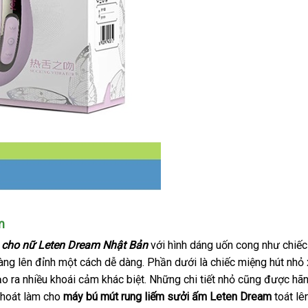
m
 cho nữ Leten Dream Nhật Bản
mới
với hình dáng uốn cong như chiếc
àng lên đỉnh một cách dễ dàng
tham
. Phần dưới là chiếc miệng hút nhỏ
nhất
o ra nhiều khoái cảm khác biệt
khảo
địa
.
giá
Những chi tiết nhỏ
gần
cũng
vệ
được hãn
 thoát làm cho
máy bú mút rung liếm sưởi ấm
chỉ
sỉ
Leten Dream
nhất
sinh
toát lê