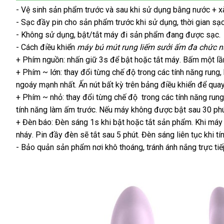
- Vệ sinh sản phẩm trước
giao
và sau khi sử dụng bằng nước + 
- Sạc đầy pin cho sản phẩm trước khi sử dụng
hàng
Mỹ
, thời gian s
- Không sử dụng
miễn
, bật/tắt máy đi sản phẩm đang
miễn
được sạc.
- Cách điều khiển
phí
máy bú mút rung liếm sưởi ấm đa chức 
phí
+ Phím nguồn: nhấn giữ 3s
đổi
để bật
tốt
hoặc tắt máy
chợ
. Bấm một l
+ Phím ~ lớn: thay đổi từng chế độ trong
trả
nhất
hướng
các tính năng rung
,
ngoáy mạnh nhất
nhận
. Ấn nút bất kỳ trên bảng điều khiển
dẫn
bình
để quay
+ Phím ~ nhỏ: thay đổi từng chế độ trong
hàng
mới
các tính năng rung
luận
tính năng làm ấm trước
dễ
.
tiki
Nếu máy không
rẻ
được bật sau 30 ph
nhất
+ Đèn báo: Đèn sáng 1s khi bật
dàng
tiết
hoặc tắt sản phẩm
nhất
cũ
.
mua
Khi máy
nháy
khuyến
. Pin đầy đèn
showroom
sẽ tắt sau 5 phút
kiệm
an
. Đèn sáng liên tục khi 
sắm
- Bảo quản sản phẩm nơi khô thoáng
mãi
toàn
Nhật
, tránh ánh nắng trực tiế
Bản