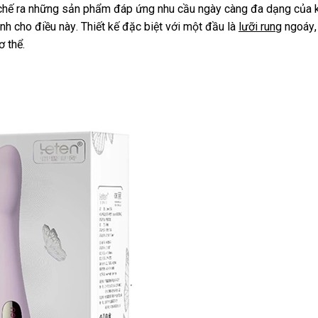
chế ra
phản
những sản phẩm đáp ứng nhu cầu ngày càng đa dạng
than
của 
ình cho điều này
hồi
online
. Thiết kế
giá
đặc biệt
amazon
với một đầu là
lưỡi rung
ngoáy
lý
ơ thể.
rẻ