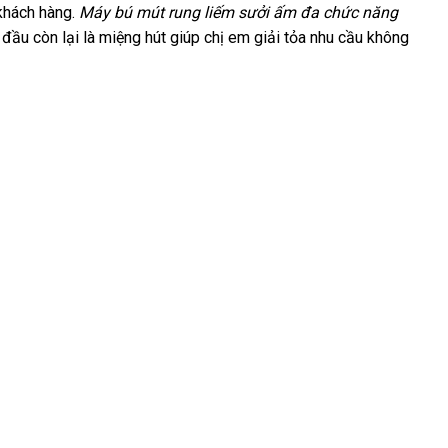
h
khách hàng
Hàn
.
Máy bú mút rung liếm sưởi ấm đa chức năng
rẻ
, đầu còn lại là miệng hút giúp chị em giải tỏa nhu cầu không
Quốc
nhất