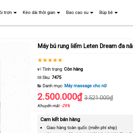
ôi trơn
Kéo dài thời gian
Bao cao su
Búp bê
Máy bú rung liếm Leten Dream đa n
Tình trạng:
Còn hàng
Sku:
7475
Danh mục:
Máy massage cho nữ
2.500.000₫
3.521.000₫
Khuyến mãi:
-29%
Cam kết bán hàng
Giao hàng toàn quốc (miễn phí ship)