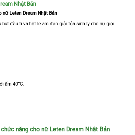
Dream Nhật Bản
o nữ Leten Dream Nhật Bản
ất
ú hút đầu ti
xưởng
và hột le âm đạo giải tỏa sinh lý cho nữ giới.
ẩu
ng
ưởi ấm 40°C.
h
a chức năng cho nữ Leten Dream Nhật Bản