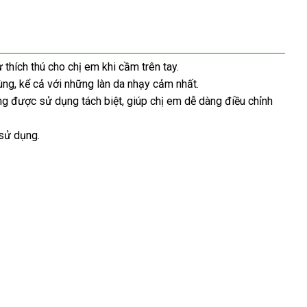
lý
sỉ
 thích thú cho chị em khi cầm trên tay.
ùng
cũ
, kể cả
xưởng
với
shop
những làn da nhạy cảm nhất.
ng
thanh
được sử dụng tách biệt
đắt
, giúp chị em dễ dàng điều chỉnh
nhận
toán
nhất
xét
 sử dụng.