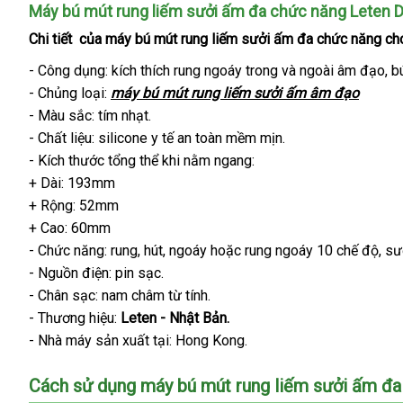
Máy bú mút rung liếm sưởi ấm đa chức năng Leten 
Chi tiết
chợ
của máy bú mút rung liếm sưởi ấm đa chức năng ch
- Công dụng: kích thích rung ngoáy trong
theo
và ngoài âm đạo
xu
, b
- Chủng loại:
máy bú mút rung liếm sưởi ấm âm đạo
yêu
kh
- Màu sắc: tím nhạt.
cầu
- Chất liệu: silicone y tế an toàn mềm mịn.
- Kích thước tổng thể khi nằm ngang:
+ Dài: 193mm
+ Rộng: 52mm
+ Cao: 60mm
- Chức năng: rung
ở
, hút
đắt
, ngoáy
bình
hoặc rung ngoáy 10 chế độ
thô
, s
- Nguồn điện: pin sạc.
đâu
nhất
luận
min
- Chân sạc: nam châm từ tính.
- Thương hiệu:
Leten - Nhật Bản.
- Nhà máy sản xuất tại: Hong Kong.
Cách sử dụng máy bú mút rung liếm sưởi ấm đ