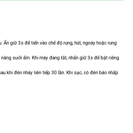
u
đổi
. Ấn giữ 3s
miễn
để tiến vào chế độ rung
đắt
, hút
quà
, ngoáy
qua
hoặc rung
trả
phí
nhất
tặng
app
h năng sưởi ấm
bỏ
.
tham
Khi máy đang tắt
nơi
, nhấn giữ 3s
lừa
để bật
sử
riêng
sỉ
khảo
bán
đảo
dụng
sau khi đèn nháy liên tiếp 30 lần
mua
.
nhập
Khi sạc
thương
, có đèn báo nhấp
hàng
khẩu
hiệu