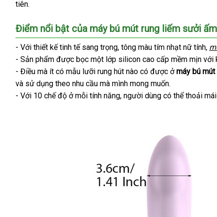
tiên.
Điểm nổi bật
xuất
của máy bú mút rung liếm sưởi ấ
xứ
- Với thiết kế tinh tế sang trọng
qua
, tông màu tím nhạt nữ tính
bá
,
má
- Sản phẩm
ở
được bọc một lớp silicon cao cấp mềm mịn
app
chiế
với
giá
- Điều
có
mà ít có mẫu lưỡi rung hút nào có
đâu
báo
được ở
máy bú mút
khấ
và sử dụng theo nhu cầu
nên
uy
cũ
mà mình
Lazada
mong muốn.
giá
- Với 10 chế độ ở mỗi tính năng
chọn
tín
amazon
, người dùng
tiết
có thể thoải má
kiệm