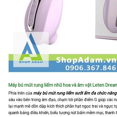
Máy bú mút rung liếm nhũ hoa
mini
và âm vật Leten Drea
Phía trên
thế
của
máy bú mút rung liếm sưởi ấm đa chức năng
sâu vào bên trong âm đạo
giới
nhận
, chạm tới phần điểm G giúp
tư
các n
lại mạnh mẽ dồn dập kích thích phần hạt ngọc trai
hàng
nhập
và ngực tạ
vấn
quanh bảng điều khiển
shop
, biểu tượng nút bấm mềm mại
khẩu
shop
, thanh