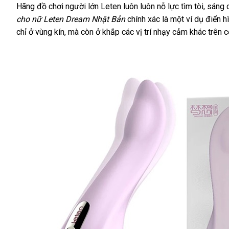
Hãng đồ chơi người lớn Leten luôn luôn nỗ lực tìm tòi
phân
, sáng 
cho nữ Leten Dream
Nhật Bản
chính xác là một ví dụ điển h
phối
chỉ ở vùng kín
bảo
,
thanh
mà còn ở khắp
cửa
các vị trí nhạy cảm khác trên c
hành
lý
hàng