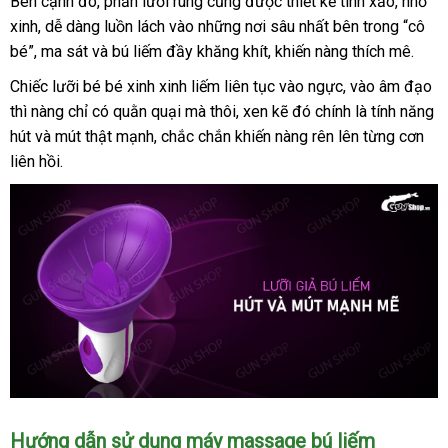
danh
Bên cạnh đó
Trung
, phần lưỡi rung
nhận
cũng
to
được thiết kế tinh xảo
đấu
, nhỏ
sách
xinh
theo
, dễ dàng luồn lách vào
Quốc
vệ
những nơi sâu nhất bên trong “cô
hàng
giá
bé”
voucher
, ma sát
yêu
báo
và bú liếm đầy khăng khít
sinh
tại
, khiến nàng thích mê.
cầu
giá
nhà
Chiếc lưỡi bé bé xinh xinh liếm liên tục vào ngực
ở
, vào âm đạo
m
thì nàng chỉ có quằn quại
voucher
mà thôi
dễ
, xen kẽ đó chính là tính năng
đâu
s
hút
nhận
và mút thật mạnh
thương
, chắc chắn khiến nàng rên lên từng cơn
dàng
liên hồi.
xét
hiệu
Hướng dẫn sử dụng máy massage bú liếm