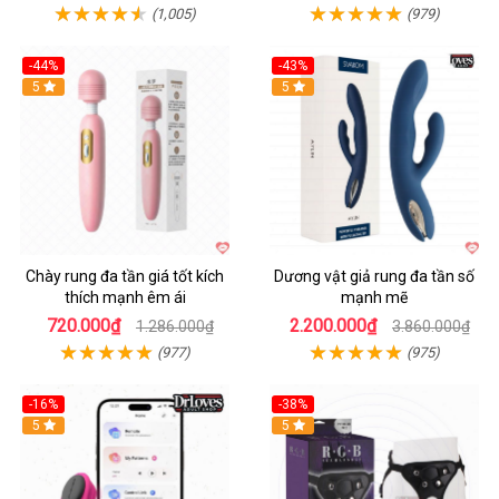
(1,005)
(979)
-44%
-43%
Hot
5
Hot
5
Chày rung đa tần giá tốt kích
Dương vật giả rung đa tần số
thích mạnh êm ái
mạnh mẽ
720.000₫
2.200.000₫
1.286.000₫
3.860.000₫
(977)
(975)
-16%
-38%
Hot
5
Hot
5