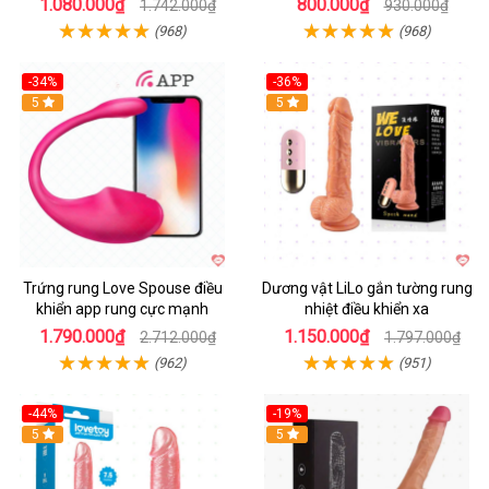
1.080.000₫
800.000₫
1.742.000₫
930.000₫
(968)
(968)
-34%
-36%
5
5
Trứng rung Love Spouse điều
Dương vật LiLo gắn tường rung
khiển app rung cực mạnh
nhiệt điều khiển xa
1.790.000₫
1.150.000₫
2.712.000₫
1.797.000₫
(962)
(951)
-44%
-19%
Hot
5
Hot
5