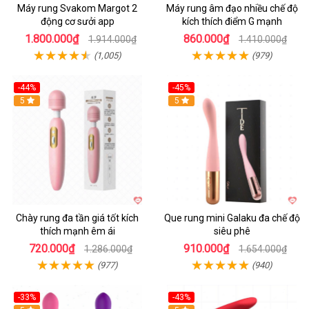
Máy rung Svakom Margot 2
Máy rung âm đạo nhiều chế độ
động cơ sưởi app
kích thích điểm G mạnh
1.800.000₫
860.000₫
1.914.000₫
1.410.000₫
(1,005)
(979)
-44%
-45%
Hot
5
Hot
5
Chày rung đa tần giá tốt kích
Que rung mini Galaku đa chế độ
thích mạnh êm ái
siêu phê
720.000₫
910.000₫
1.286.000₫
1.654.000₫
(977)
(940)
-33%
-43%