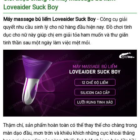
Loveaider Suck Boy
Máy massage bú liếm Loveaider Suck Boy
- Công cụ giải
quyết nhu cầu sinh lý cho nữ hàng đầu
đẹp
hiện nay
mới
. Đồ chơi tình
dục cho nữ này giúp chị em giải tỏa ham muốn
nhất
cung
và thư giãn
tinh thần sau một ngày làm việc mệt mỏi.
cấp
Thậm chí
xuất
, sản phẩm hoàn toàn
đắt
có thể thay thế cho chàng trong
màn dạo đầu
xứ
phản
, mơn trớn
đẹp
và khiêu khích
nhất
mua
những cực khoái thăng