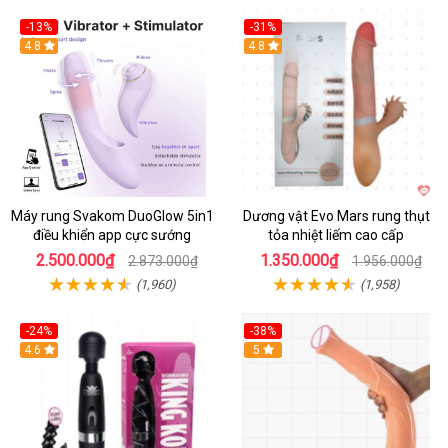
-13%
-31%
4.8
4.8
Máy rung Svakom DuoGlow 5in1
Dương vật Evo Mars rung thụt
điều khiển app cực sướng
tỏa nhiệt liếm cao cấp
2.500.000₫
1.350.000₫
2.873.000₫
1.956.000₫
(1,960)
(1,958)
-24%
-38%
4.6
Hot
5