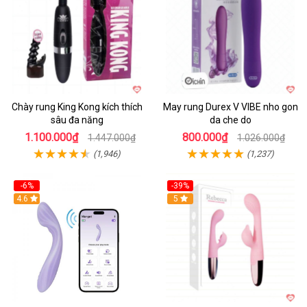
Chày rung King Kong kích thích
May rung Durex V VIBE nho gon
sâu đa năng
da che do
1.100.000₫
800.000₫
1.447.000₫
1.026.000₫
(1,946)
(1,237)
-6%
-39%
4.6
Hot
5