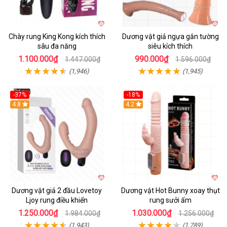
Chày rung King Kong kích thích
Dương vật giả ngựa gắn tường
sâu đa năng
siêu kích thích
1.100.000₫
990.000₫
1.447.000₫
1.596.000₫
(1,946)
(1,945)
-37%
-18%
Hot
4.8
Hot
4.2
Dương vật giả 2 đầu Lovetoy
Dương vật Hot Bunny xoay thụt
Ljoy rung điều khiển
rung sưởi ấm
1.250.000₫
1.030.000₫
1.984.000₫
1.256.000₫
(1,943)
(1,789)