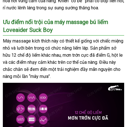
hoa nơi vùng cấm
hồi
miễn
của nàng
cung
. Khiến “cô bé” phải co bóp liền hồi
sắm
c
,
rỉ nước lênh láng trong sự sung sướng thăng hoa.
phí
cấp
l
Ưu điểm nổi trội
địa
của máy massage bú liếm
Loveaider Suck Boy
chỉ
Máy massage kích thích này có thiết kế giống
danh
với chiếc miệng
nhỏ
tiki
và lưỡi bên trong có chức năng liếm láp
hỗ
. Sản phẩm sở
sách
hữu 12 chế độ liếm khác nhau
amazon
, mơn trớn cực
trợ
bền
đã điểm G
bảo
, hột le
n
và
mới
các điểm nhạy cảm khác trên cơ thể
shopee
của nàng
xuất
. Điều này
hành
k
chắc chắn
nhất
giảm
sẽ đem đến một trải nghiệm đầy mãn nguyện cho
xứ
nàng mỗi lần “mây mưa”.
giá