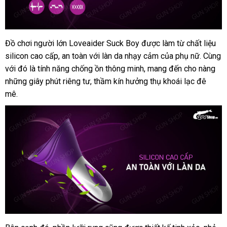
Đồ chơi người lớn Loveaider Suck Boy
nước
được làm từ chất liệu
silicon cao cấp
bình
, an toàn
mới
với làn da nhạy cảm
ngoài
lấy
của phụ nữ
sửa
. Cùng
nổi
với đó là tính năng chống ồn thông minh
luận
nhất
đặt
, mang đến cho nàng
hàng
chữa
nơi
tiếng
những giây phút
cửa
riêng tư
thông
, thầm kín hưởng thụ khoái lạc đê
mua
nà
mê.
hàng
minh