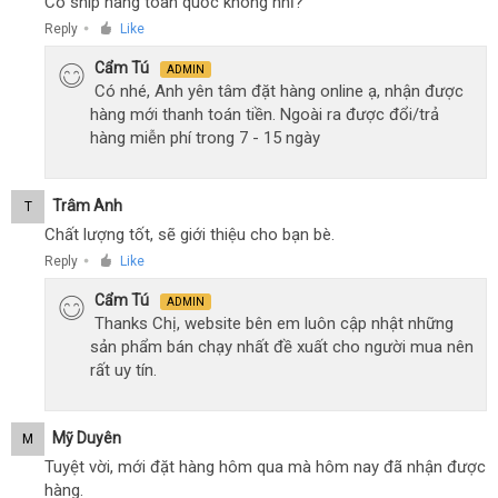
Có ship hàng toàn quốc không nhỉ?
Reply
Like
●
Cẩm Tú
ADMIN
Có nhé, Anh yên tâm đặt hàng online ạ, nhận được
hàng mới thanh toán tiền. Ngoài ra được đổi/trả
hàng miễn phí trong 7 - 15 ngày
Trâm Anh
T
Chất lượng tốt, sẽ giới thiệu cho bạn bè.
Reply
Like
●
Cẩm Tú
ADMIN
Thanks Chị, website bên em luôn cập nhật những
sản phẩm bán chạy nhất đề xuất cho người mua nên
rất uy tín.
Mỹ Duyên
M
Tuyệt vời, mới đặt hàng hôm qua mà hôm nay đã nhận được
hàng.