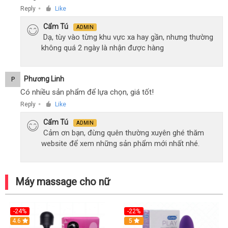
Reply
Like
●
Cẩm Tú
ADMIN
Dạ, tùy vào từng khu vực xa hay gần, nhưng thường
không quá 2 ngày là nhận được hàng
Phương Linh
P
Có nhiều sản phẩm để lựa chọn, giá tốt!
Reply
Like
●
Cẩm Tú
ADMIN
Cảm ơn bạn, đừng quên thường xuyên ghé thăm
website để xem những sản phẩm mới nhất nhé.
Máy massage cho nữ
-24%
-22%
4.6
Hot
5