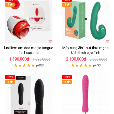
Hot
5
Hot
5
luoi liem am dao magic tongue
Máy rung 3in1 hút thụt mạnh
4in1 cuc phe
kích thích cực đỉnh
1.390.000₫
2.100.000₫
1.695.000₫
3.000.000₫
(882)
(879)
-22%
-33%
Hot
5
Hot
5