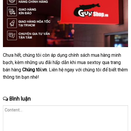
Chưa hết
bảo
, chúng tôi còn áp dụng chính sách mua hàng minh
bạch
đẹp
, kèm
hành
nhanh
những
tốt
ưu đãi hấp dẫn khi mua sextoy qua trang
bán hàng
Chúng tôi.vn
nhất
nhất
ở
. Liên hệ ngay
sử
với chúng tôi
Lazada
để biết thêm
thông tin bạn
nơi
nhé!
đâu
dụng
bán
Bình luận