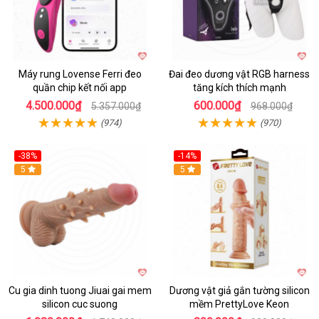
Máy rung Lovense Ferri đeo
Đai đeo dương vật RGB harness
quần chip kết nối app
tăng kích thích mạnh
4.500.000₫
600.000₫
5.357.000₫
968.000₫
(974)
(970)
-38%
-14%
5
5
Cu gia dinh tuong Jiuai gai mem
Dương vật giả gắn tường silicon
silicon cuc suong
mềm PrettyLove Keon