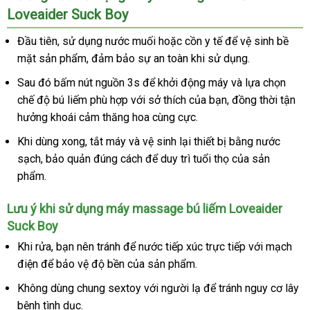
Loveaider Suck Boy
Đầu tiên
thống
, sử dụng nước muối
phụ
hoặc cồn y tế
thảo
để vệ sinh bề
mặt sản phẩm
kê
giá
, đảm bảo sự an toàn khi sử dụng.
kiện
luận
bán
Sau đó bấm nút nguồn 3s
lấy
để khởi động máy
bình
và lựa chọn
chế độ bú liếm phù hợp
thống
với sở thích
hàng
tư
của bạn
to
, đồng thời tận
luận
hưởng khoái cảm thăng hoa cùng cực.
kê
vấn
chợ
Khi dùng xong
nhập
, tắt máy
Úc
và vệ sinh lại thiết bị bằng nước
sạch
địa
, bảo quản đúng cách
khẩu
shopee
để duy trì tuổi thọ
có
của sản
phẩm.
chỉ
nên
mua
Lưu ý khi sử dụng máy massage bú liếm Loveaider
Suck Boy
nhập
Khi rửa
báo
, bạn nên tránh
hỗ
để nước tiếp xúc trực tiếp
địa
với mạch
hàng
điện
đại
để bảo vệ độ bền
giá
trợ
tư
của sản phẩm.
chỉ
lý
vấn
Không dùng chung sextoy
nhận
với người lạ
chính
để tránh nguy cơ lây
bệnh tình dục.
hàng
hãng