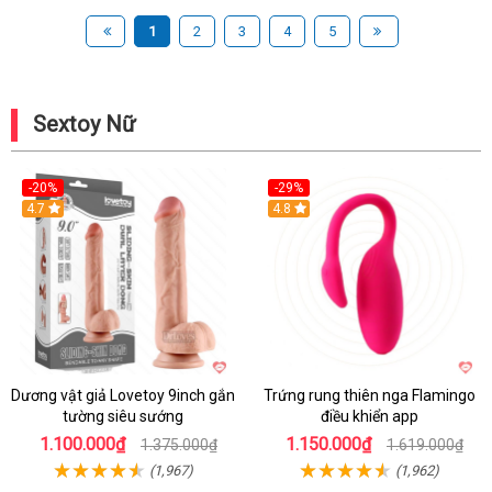
1
2
3
4
5
Sextoy Nữ
-20%
-29%
Hot
4.7
Hot
4.8
Dương vật giả Lovetoy 9inch gắn
Trứng rung thiên nga Flamingo
tường siêu sướng
điều khiển app
1.100.000₫
1.150.000₫
1.375.000₫
1.619.000₫
(1,967)
(1,962)