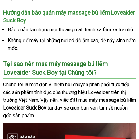
Hướng dẫn bảo quản máy massage bú liếm Loveaider
Suck Boy
Bảo quản tại
link
những nơi thoáng mát
Đức
, tránh xa tầm xa trẻ nhỏ.
web
Không
chiết
để máy tại
Hàn
những nơi có độ ẩm cao
bảo
, dễ nảy sinh nấm
mốc.
khấu
Quốc
hành
Tại sao nên mua máy massage bú liếm
Loveaider Suck Boy tại Chúng tôi?
Chúng tôi là một đơn vị hiếm hoi chuyên phân phối trực tiếp
lắp
các sản phẩm tình dục
shop
của thương hiệu Loveaider trên thị
đặt
trường Việt Nam
cửa
. Vậy nên
nước
, việc đặt mua
máy massage bú liếm
Loveaider Suck Boy
hàng
tại đây
ngoài
Pháp
sẽ giúp bạn yên tâm về nguồn
gốc sản phẩm.