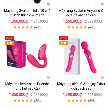
Máy rung Svakom Tulip 10 chế
Máy rung Svakom Anya 5 chế
độ kích thích cực mạnh
độ sưởi ấm cao cấp
1.050.000₫
1.560.000₫
1.346.000₫
2.328.000₫
(875)
(873)
-37%
-26%
Hot
5
Hot
5
Máy rung kép Kissen Duende
Máy rung điểm G Aphojoy 2 đầu
rung hút cao cấp
kích thích sâu
1.850.000₫
1.390.000₫
2.937.000₫
1.878.000₫
(864)
(862)