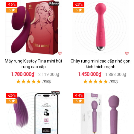
-16%
-23%
Hot
5
Hot
5
Máy rung Kisstoy Tina mini hút
Chày rung mini cao cấp nhỏ gọn
rung cao cấp
kích thích mạnh
1.780.000₫
1.450.000₫
2.119.000₫
1.883.000₫
(853)
(837)
-26%
-14%
Hot
5
Hot
5