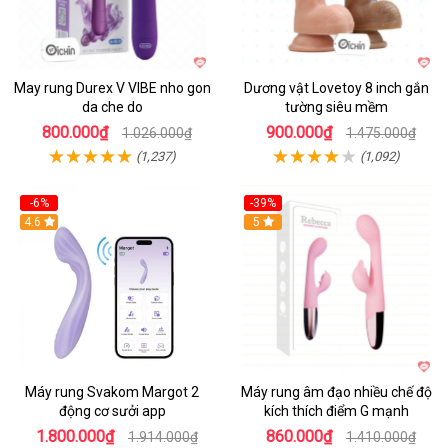
May rung Durex V VIBE nho gon
Dương vật Lovetoy 8 inch gắn
da che do
tường siêu mềm
800.000₫
900.000₫
1.026.000₫
1.475.000₫
(1,237)
(1,092)
-6%
-39%
4.6
Hot
5
Máy rung Svakom Margot 2
Máy rung âm đạo nhiều chế độ
động cơ sưởi app
kích thích điểm G mạnh
1.800.000₫
860.000₫
1.914.000₫
1.410.000₫