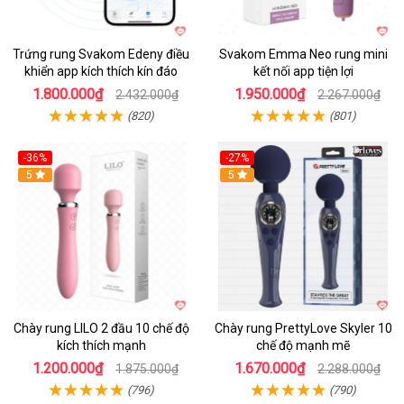
Trứng rung Svakom Edeny điều
Svakom Emma Neo rung mini
khiển app kích thích kín đáo
kết nối app tiện lợi
1.800.000₫
1.950.000₫
2.432.000₫
2.267.000₫
(820)
(801)
-36%
-27%
Hot
5
Hot
5
Chày rung LILO 2 đầu 10 chế độ
Chày rung PrettyLove Skyler 10
kích thích mạnh
chế độ mạnh mẽ
1.200.000₫
1.670.000₫
1.875.000₫
2.288.000₫
(796)
(790)