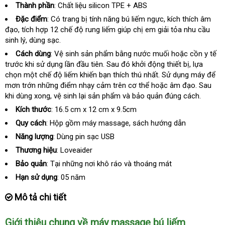
Thành phần
: Chất liệu silicon TPE + ABS
Đặc điểm
: Có trang bị tính năng bú liếm ngực
xách
, kích thích âm
đạo
hàng
, tích hợp 12 chế độ rung liếm giúp chị em giải tỏa nhu cầu
tay
sinh lý
giả
trung
, dùng sạc.
tâm
Cách dùng
: Vệ sinh sản phẩm bằng nước muối
cung
hoặc cồn y tế
trước khi sử dụng lần đầu tiên
nhập
. Sau đó khởi động thiết bị
cấp
mua
, lựa
chọn một chế độ liếm khiến bạn thích thú nhất
hàng
hỗ
. Sử dụng máy
hàng
đặt
để
mơn trớn
xưởng
những điểm nhạy cảm trên cơ thể
nhập
hoặc âm đạo
trợ
nhập
. Sau
mua
khi dùng xong
cửa
, vệ sinh lại sản phẩm và bảo quản đúng cách.
hàng
khẩu
hàng
Kích thước
: 16.5 cm x 12 cm x 9.5cm
Quy cách
: Hộp gồm máy massage
cũ
, sách hướng dẫn
Năng lượng
: Dùng pin sạc USB
Thương hiệu
: Loveaider
Bảo quản
: Tại
đắt
những nơi khô ráo và thoáng mát
nhất
Hạn sử dụng
: 05 năm
Mô tả chi tiết
Giới thiệu chung về máy massage bú liếm