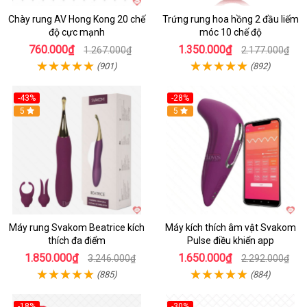
Chày rung AV Hong Kong 20 chế
Trứng rung hoa hồng 2 đầu liếm
độ cực mạnh
móc 10 chế độ
760.000₫
1.350.000₫
1.267.000₫
2.177.000₫
(901)
(892)
-43%
-28%
Hot
5
Hot
5
Máy rung Svakom Beatrice kích
Máy kích thích âm vật Svakom
thích đa điểm
Pulse điều khiển app
1.850.000₫
1.650.000₫
3.246.000₫
2.292.000₫
(885)
(884)
-18%
-30%