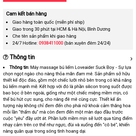
Cam kết bán hàng
Giao hàng toàn quốc (miễn phí ship)
Giao trong 30 phút tại HCM & Hà Nội, Bình Dương
Che tên sản phẩm khi giao hàng
24/7 Hotline:
0938411000
(bán xuyên đêm 24/24)
Thông tin
Thông tin
: Máy massage bú liếm Loveaider Suck Boy - Sự lựa
chọn ngọt ngào cho nàng thỏa mãn đam mê
đặt
. Sản phẩm sở hữu
thiết kế độc đáo
khuyến
, gồm một chiếc lưỡi nhỏ bên trong có khả năng
mua
bú liếm mạnh mẽ
mãi
rẻ
. Kết hợp
nhập
với đó là phần silicon trong suốt
cung
được
bao bọc ở bên ngoài
nhất
thông
, giống như một chiếc miệng mềm mịn
khẩu
lắp
, có
cấp
thể bú hút cực sung
thông
, cho nàng đê mê cùng cực
minh
an
. Thiết kế ấn
đặt
tượng này không chỉ đem đến cho phái nữ khoái cảm thăng hoa
minh
toàn
mỗi lần "thẩm du" mà còn đem đến một màn dạo đầu trước
cuộc "yêu" đầy ướt át
Thái
. Phần lưỡi mềm mịn
gần
sẽ lướt qua từng điểm
nhạy cảm trên cơ thể như ngực
Lan
đấu
, đùi và xuống đến "cô bé"
nhất
shopee
, khiến
nàng quằn quại trong sóng tình hoang dại.
giá