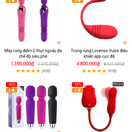
Hot
5
Hot
5
Máy rung điểm G thụt ngoáy đa
Trứng rung Lovense Vulse điều
chế độ siêu phê
khiển app cực đã
1.390.000₫
4.800.000₫
2.075.000₫
8.421.000₫
(926)
(918)
-40%
-38%
5
Hot
5