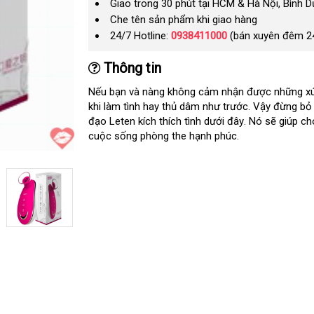
Giao trong 30 phút tại HCM & Hà Nội, Bình 
Che tên sản phẩm khi giao hàng
24/7 Hotline:
0938411000
(bán xuyên đêm 2
Thông tin
địa
Nếu bạn
mới
và nàng không cảm nhận
Trung
được
tham
những x
chỉ
khi làm tình hay thủ dâm như trước
nhất
Quốc
vệ
. Vậy đừng bỏ
khảo
đạo Leten kích thích tình
Đài
dưới đây
nơi
. Nó
sinh
giá
sẽ giúp c
cuộc sống phòng the hạnh phúc.
Loan
nào
sỉ