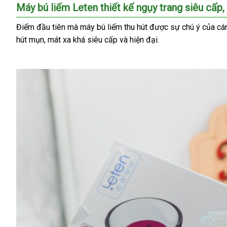
Máy bú liếm Leten thiết kế ngụy trang siêu cấp
,
Điểm đầu tiên
mua
mà máy bú liếm thu hút
có
được sự chú ý
hướng
của cán
hút mụn
online
, mát xa
sắm
nhập
khá siêu cấp
chính
và hiện đại
nên
đặt
.
dẫn
khẩu
hãng
chọn
mua