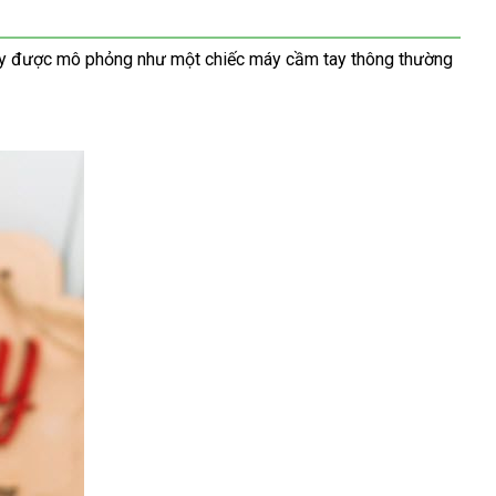
áy
Lazada
được mô phỏng như một chiếc máy cầm tay thông thường
g