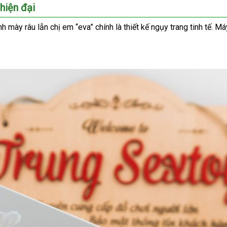
dịch
 hiện đại
vụ
h mày râu lẫn chị em “eva” chính là thiết kế ngụy trang tinh tế
kho
. M
hàn