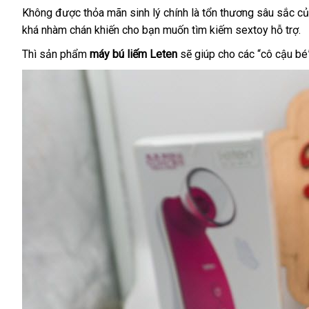
nhất
Không
Trung
được thỏa mãn sinh lý chính là tổn thương sâu sắc
hỗ
c
khá nhàm chán khiến cho bạn muốn tìm kiếm sextoy hỗ trợ
Quốc
tr
v
.
c
Thì sản phẩm
máy bú liếm Leten
đánh
sẽ giúp cho
ở
các “cô cậu bé
giá
đâu