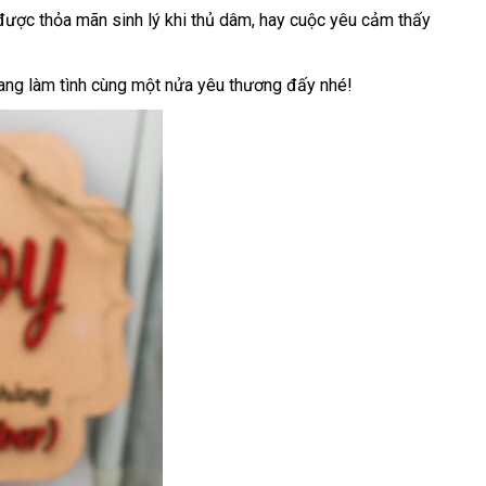
hướng
được thỏa mãn sinh lý khi thủ dâm
có
, hay cuộc yêu cảm thấy
Thái
dẫn
nên
Lan
chọn
 đang làm tình cùng một nửa yêu thương đấy
tổng
nhé!
hợp