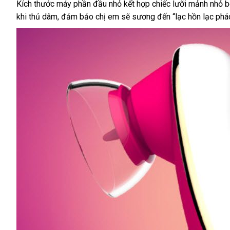
Kích thước máy phần đầu nhỏ kết hợp chiếc lưỡi mảnh nhỏ b
khi thủ dâm
online
, đảm bảo chị em
phụ
sẽ sương đến “lạc hồn lạc phá
kiện