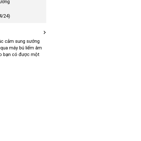
Dương
4/24)
úc cảm sung sướng
 qua máy bú liếm âm
ho bạn có
tham
được một
khảo