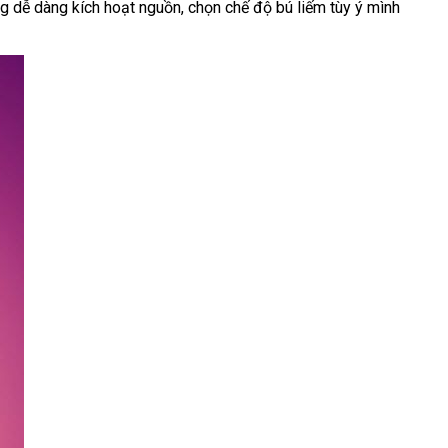
g dễ dàng kích hoạt nguồn
tự
, chọn chế độ bú liếm tùy ý mình
động