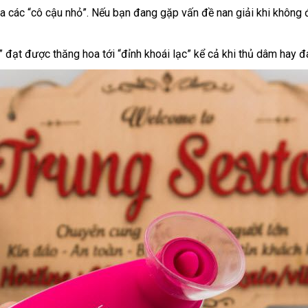
ủa
nội
các “cô cậu nhỏ”
ăn
.
sử
Nếu bạn đang gặp vấn đề nan giải khi không
ợ
ận
địa
trộm
dụng
huyển
” đạt
danh
được thăng hoa tới “đỉnh khoái lạc” kể cả khi thủ dâm hay
sách