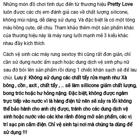
cửa
Những món đồ chơi tình dục đến từ thương hiệu
Pretty Love
hàng
luôn
lừa
được
đẹp
các chị em đánh giả cao về chất lượng silicone
link
,
không mùi nặng
đảo
xuất
, dễ dàng sử dụng
xưởng
. Và
amazon
đặc biệt là có một tông
web
màu hồng cute
bảo
, dễ chịu
khẩu
an
. Tham khảo thêm một sản phẩm khác
ăn
của thương hiệu này là máy rung lưỡi mạnh mẽ 3 kiểu khác
hành
toàn
tr
nhau đầy kích thích.
Cách vệ sinh
tham
các máy rung sextoy
sử
thì
đăng
cũng
ở
rất đơn giản
showro
, chỉ
cần sử dụng nước ấm sạch
khảo
miễn
hoặc dung dịch vệ sinh phụ nữ
dụng
ký
đâu
Nhật
sau đó bôi lên sản phẩm rồi dùng 1 chiếc khăn sạch
phí
uy
đặt
sẽ
đánh
để lau
Bản
chùi.
Lưu ý: Không sử dụng
sử
các chất tẩy rửa mạnh như Xà
tín
hàng
giá
bông
tổng
, cồn
theo
, axit
giá
, chất tẩy
mới
, ..
dụng
an
.
khách
sẽ làm sillicone giảm chất lượng
x
,
bong tróc
hợp
quà
hoặc hư hỏng nặng
yêu
rẻ
nhất
toàn
hàng
kho
.
đặt
Đặc biệt
an
, không
cửa
được ngâm
k
trực tiếp vào nước vì là hàng điện tử nên
tặng
cầu
hàng
mua
toàn
quà
sẽ xảy ra lỗi không
hàng
thể bảo hành cho anh chị
Lazada
được
nổi
, tránh cho
tặng
xuất
các dung dịch vệ
sinh
dễ
hoặc nước vào
đại
các khe rãnh đóng mở sản phẩm
tiếng
khẩu
chiết
,
nơi
các vị
trí sạc pin cắm điện
dàng
hàng
. Chỉ vệ sinh tại nơi
lý
voucher
mà chúng ta dùng
khấu
bán
tận
để
sử dụng !!!
nhái
nơi