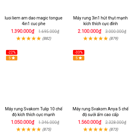
luoi liem am dao magic tongue
Máy rung 3in1 hút thụt mạnh
4in1 cuc phe
kích thích cực đỉnh
1.390.000₫
2.100.000₫
1.695.000₫
3.000.000₫
(882)
(879)
-22%
-33%
Hot
5
Hot
5
Máy rung Svakom Tulip 10 chế
Máy rung Svakom Anya 5 chế
độ kích thích cực mạnh
độ sưởi ấm cao cấp
1.050.000₫
1.560.000₫
1.346.000₫
2.328.000₫
(875)
(873)