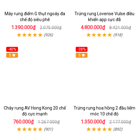
Máy rung điểm G thụt ngoáy đa
Trứng rung Lovense Vulse điều
chế độ siêu phê
khiển app cực đã
1.390.000₫
4.800.000₫
2.075.000₫
8.421.000₫
(926)
(918)
-40%
-38%
5
Hot
5
Chày rung AV Hong Kong 20 chế
Trứng rung hoa hồng 2 đầu liếm
độ cực mạnh
móc 10 chế độ
760.000₫
1.350.000₫
1.267.000₫
2.177.000₫
(901)
(892)