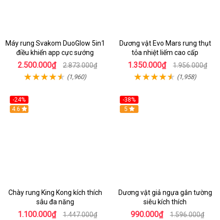
Máy rung Svakom DuoGlow 5in1
Dương vật Evo Mars rung thụt
điều khiển app cực sướng
tỏa nhiệt liếm cao cấp
2.500.000₫
1.350.000₫
2.873.000₫
1.956.000₫
(1,960)
(1,958)
-24%
-38%
4.6
Hot
5
Chày rung King Kong kích thích
Dương vật giả ngựa gắn tường
sâu đa năng
siêu kích thích
1.100.000₫
990.000₫
1.447.000₫
1.596.000₫