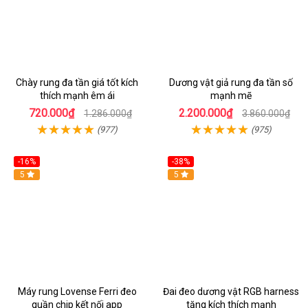
Chày rung đa tần giá tốt kích
Dương vật giả rung đa tần số
thích mạnh êm ái
mạnh mẽ
720.000₫
2.200.000₫
1.286.000₫
3.860.000₫
(977)
(975)
-16%
-38%
Hot
5
Hot
5
Máy rung Lovense Ferri đeo
Đai đeo dương vật RGB harness
quần chip kết nối app
tăng kích thích mạnh