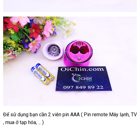
prettylove
rudolf
Để sử dụng bạn cần 2 viên pin AAA ( Pin remote Máy lạnh
tiki
, TV
mini
, mua ở tạp hóa
mới
, ..
dịch
. )
nhất
vụ