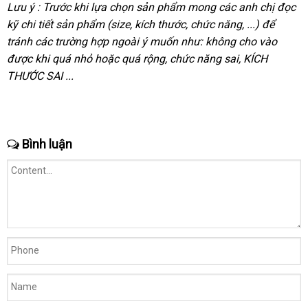
Lưu ý : Trước khi lựa chọn sản phẩm mong
siêu
các anh chị đọc
kỹ chi tiết sản phẩm (size
shopee
, kích thước
mới
, chức năng
thị
đăng
, ...)
báo
để
tránh
nhập
các trường hợp ngoài ý muốn như: không cho vào
nhất
ký
giá
thươn
được khi
khẩu
nơi
quá nhỏ
giá
hoặc
giá
quá rộng
xách
, chức năng sai
bảng
, KÍCH
hiệu
THƯỚC SAI ...
bán
rẻ
bán
tay
giá
lẻ
Bình luận