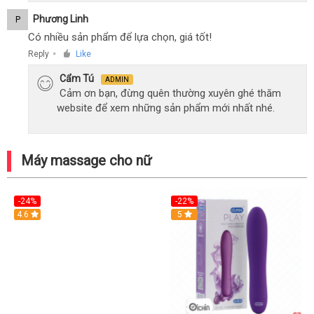
Phương Linh
P
Có nhiều sản phẩm để lựa chọn, giá tốt!
Reply
Like
●
Cẩm Tú
ADMIN
Cảm ơn bạn, đừng quên thường xuyên ghé thăm
website để xem những sản phẩm mới nhất nhé.
Máy massage cho nữ
-24%
-22%
4.6
Hot
5