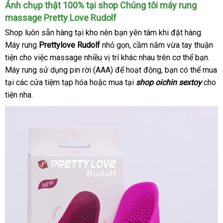
Ảnh chụp thật 100% tại shop Chúng tôi máy rung
massage Pretty Love Rudolf
Shop luôn sẵn hàng tại kho nên bạn yên tâm khi đặt hàng
tận
.
Máy rung
Prettylove Rudolf
nhỏ gọn
Úc
, cầm nắm vừa tay thuận
nơi
tiện cho việc massage nhiều vị trí khác nhau trên cơ thể bạn
nơi
.
Máy rung sử dụng pin rời (AAA)
so
để hoạt động
xách
, bạn
lừa
có thể mua
nào
tại
thương
các cửa tiệm tạp hóa
vận
hoặc mua tại
sánh
shop oichin sextoy
tay
đảo
cho
tiện nha.
hiệu
chuyển