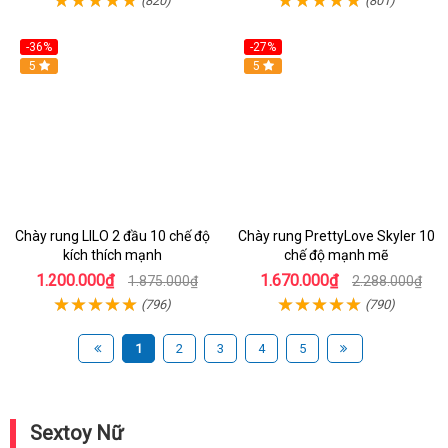
-36%
-27%
Hot
5
Hot
5
Chày rung LILO 2 đầu 10 chế độ
Chày rung PrettyLove Skyler 10
kích thích mạnh
chế độ mạnh mẽ
1.200.000₫
1.670.000₫
1.875.000₫
2.288.000₫
(796)
(790)
1
2
3
4
5
Sextoy Nữ