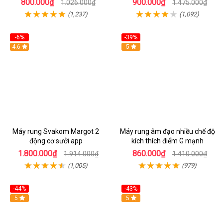
800.000₫
900.000₫
1.026.000₫
1.475.000₫
(1,237)
(1,092)
-6%
-39%
4.6
Hot
5
Máy rung Svakom Margot 2
Máy rung âm đạo nhiều chế độ
động cơ sưởi app
kích thích điểm G mạnh
1.800.000₫
860.000₫
1.914.000₫
1.410.000₫
(1,005)
(979)
-44%
-43%
Hot
5
Hot
5