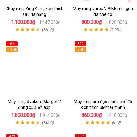
Chày rung King Kong kích thích
May rung Durex V VIBE nho gon
sâu đa năng
da che do
1.100.000₫
800.000₫
1.447.000₫
1.026.000₫
(1,946)
(1,237)
-6%
-39%
4.6
Hot
5
Máy rung Svakom Margot 2
Máy rung âm đạo nhiều chế độ
động cơ sưởi app
kích thích điểm G mạnh
1.800.000₫
860.000₫
1.914.000₫
1.410.000₫
(1,005)
(979)
-44%
-45%