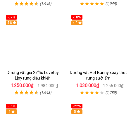
(1,946)
(1,945)
-37%
-18%
Hot
4.8
Hot
4.2
Dương vật giả 2 đầu Lovetoy
Dương vật Hot Bunny xoay thụt
Ljoy rung điều khiển
rung sưởi ấm
1.250.000₫
1.030.000₫
1.984.000₫
1.256.000₫
(1,943)
(1,789)
-36%
-22%
Hot
5
Hot
5