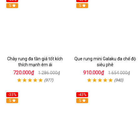
Hot
5
Hot
5
Chày rung đa tần giá tốt kích
Que rung mini Galaku đa chế độ
thích mạnh êm ái
siêu phê
720.000₫
910.000₫
1.286.000₫
1.654.000₫
(977)
(940)
-33%
-43%
Hot
5
Hot
5