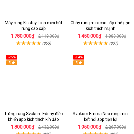
Máy rung Kisstoy Tina mini hút
Chày rung mini cao cấp nhỏ gọn
rung cao cấp
kích thích mạnh
1.780.000₫
1.450.000₫
2.119.000₫
1.883.000₫
(853)
(837)
-26%
-14%
Hot
5
Hot
5
Trứng rung Svakom Edeny điều
Svakom Emma Neo rung mini
khiển app kích thích kín đáo
kết nối app tiện lợi
1.800.000₫
1.950.000₫
2.432.000₫
2.267.000₫
(820)
(801)