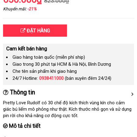
823.000₫
Khuyến mãi:
-21%
ĐẶT HÀNG
Cam kết bán hàng
Giao hàng toàn quốc (miễn phí ship)
Giao trong 30 phút tại HCM & Hà Nội, Bình Dương
Che tên sản phẩm khi giao hàng
24/7 Hotline:
0938411000
(bán xuyên đêm 24/24)
Thông tin
Pretty Love Rudolf có 30 chế độ kích thích vùng kín cho cảm
giác bú liếm mô phỏng như thật
hàng
. Kích thước nhỏ gọn
lớn
và sử dụng
pin rời cho khả năng cơ động cực tốt.
Hiệu
Mô tả chi tiết