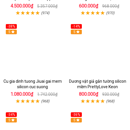
4.500.000₫
600.000₫
5.357.000₫
968.000₫
(974)
(970)
-38%
-14%
5
5
Cu gia dinh tuong Jiuai gai mem
Dương vật giả gắn tường silicon
silicon cuc suong
mềm PrettyLove Keon
1.080.000₫
800.000₫
1.742.000₫
930.000₫
(968)
(968)
-34%
-36%
5
5