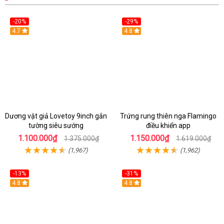
-20%
-29%
Hot
4.7
Hot
4.8
Dương vật giả Lovetoy 9inch gắn
Trứng rung thiên nga Flamingo
tường siêu sướng
điều khiển app
1.100.000₫
1.150.000₫
1.375.000₫
1.619.000₫
(1,967)
(1,962)
-13%
-31%
4.8
4.8