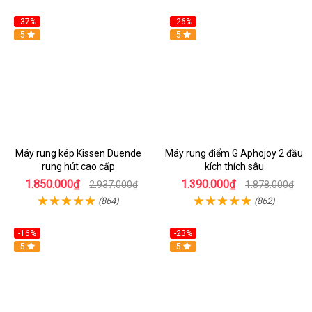
-37%
-26%
Hot
5
Hot
5
Máy rung kép Kissen Duende
Máy rung điểm G Aphojoy 2 đầu
rung hút cao cấp
kích thích sâu
1.850.000₫
1.390.000₫
2.937.000₫
1.878.000₫
(864)
(862)
-16%
-23%
Hot
5
Hot
5