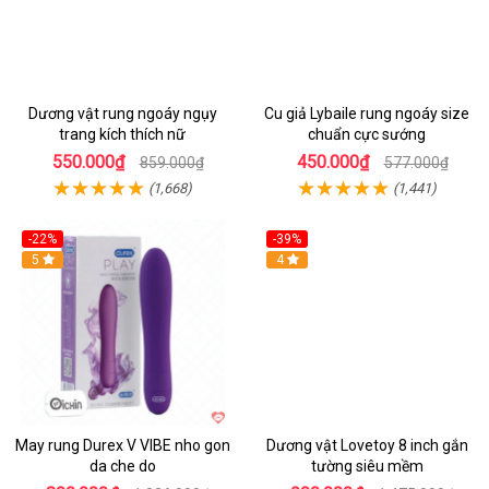
Dương vật rung ngoáy ngụy
Cu giả Lybaile rung ngoáy size
trang kích thích nữ
chuẩn cực sướng
550.000₫
450.000₫
859.000₫
577.000₫
(1,668)
(1,441)
-22%
-39%
Hot
5
Hot
4
May rung Durex V VIBE nho gon
Dương vật Lovetoy 8 inch gắn
da che do
tường siêu mềm