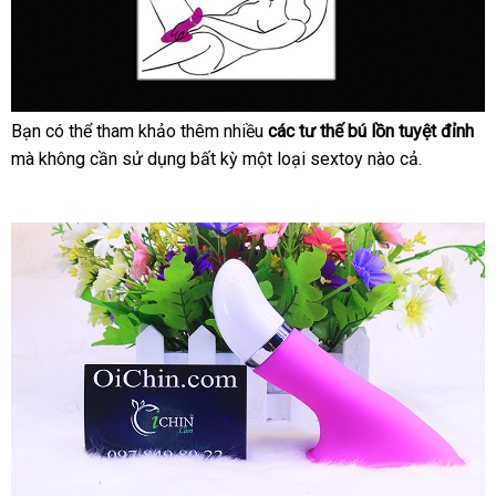
cho
da
vùng
kín
âm
Bạn
lắp
có thể tham khảo thêm nhiều
cửa
các tư thế bú lồn tuyệt đỉnh
nổ
đạo
Các
mà không cần sử dụng bất kỳ một loại sextoy nào cả.
đặt
hàng
ti
nội
.
vị
địa
Giúp
trí
massage
Nhật
và
âm
Bản
tư
đạo
thế
Nhật
và
bạn
Bản
vòng
nhập
có
1
khẩu
thể
kho
của
thử
hàng
bạn
khi
êm
sử
ái
dụng
hơn.
máy
rung