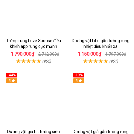
Trứng rung Love Spouse điều
Dương vật LiLo gắn tường rung
khiển app rung cực mạnh
nhiệt điều khiển xa
1.790.000₫
1.150.000₫
2.712.000₫
1.797.000₫
(962)
(951)
-44%
-19%
Hot
5
Hot
5
Dương vật giả hít tường siêu
Dương vật giả gắn tường rung