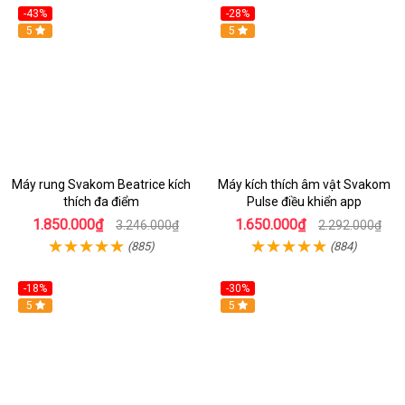
-43%
-28%
Hot
5
Hot
5
Máy rung Svakom Beatrice kích
Máy kích thích âm vật Svakom
thích đa điểm
Pulse điều khiển app
1.850.000₫
1.650.000₫
3.246.000₫
2.292.000₫
(885)
(884)
-18%
-30%
Hot
5
Hot
5