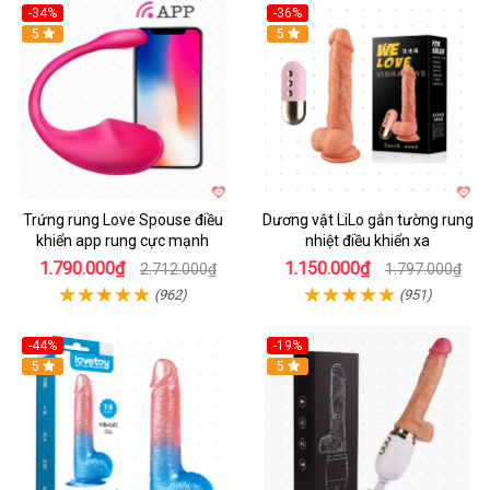
-34%
-36%
5
5
Trứng rung Love Spouse điều
Dương vật LiLo gắn tường rung
khiển app rung cực mạnh
nhiệt điều khiển xa
1.790.000₫
1.150.000₫
2.712.000₫
1.797.000₫
(962)
(951)
-44%
-19%
Hot
5
Hot
5