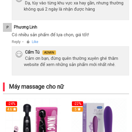
Dạ, tùy vào từng khu vực xa hay gần, nhưng thường
không quá 2 ngày là nhận được hàng
Phương Linh
P
Có nhiều sản phẩm để lựa chọn, giá tốt!
Reply
Like
●
Cẩm Tú
ADMIN
Cảm ơn bạn, đừng quên thường xuyên ghé thăm
website để xem những sản phẩm mới nhất nhé.
Máy massage cho nữ
-24%
-22%
4.6
Hot
5