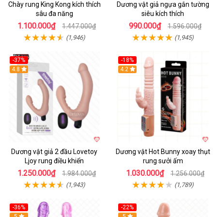
Chày rung King Kong kích thích
Dương vật giả ngựa gắn tường
sâu đa năng
siêu kích thích
1.100.000₫
990.000₫
1.447.000₫
1.596.000₫
(1,946)
(1,945)
-37%
-18%
Hot
4.8
Hot
4.2
Dương vật giả 2 đầu Lovetoy
Dương vật Hot Bunny xoay thụt
Ljoy rung điều khiển
rung sưởi ấm
1.250.000₫
1.030.000₫
1.984.000₫
1.256.000₫
(1,943)
(1,789)
-36%
-22%
Hot
5
Hot
5