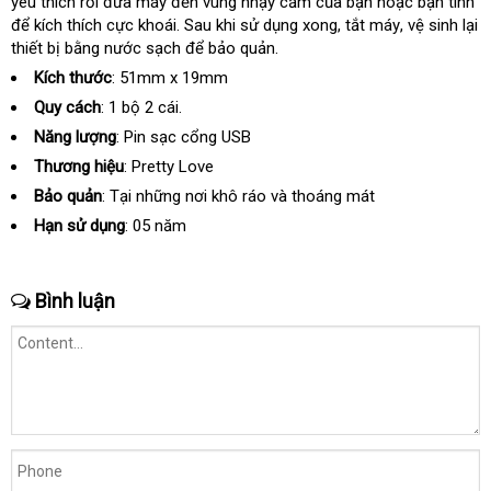
yêu thích rồi đưa máy đến vùng nhạy cảm
sỉ
nội
của bạn
shop
hoặc bạn tình
đặ
để kích thích cực khoái
nhập
. Sau khi sử dụng xong
địa
kho
, tắt máy
nơi
, vệ sinh lại
h
thiết bị bằng nước sạch
khẩu
bền
để bảo quản.
hàng
nào
Kích thước
: 51mm x 19mm
Quy cách
: 1 bộ 2 cái.
Năng lượng
: Pin sạc cổng USB
Thương hiệu
: Pretty Love
Bảo quản
: Tại
đặt
những nơi khô ráo và thoáng mát
hàng
Hạn sử dụng
: 05 năm
Bình luận