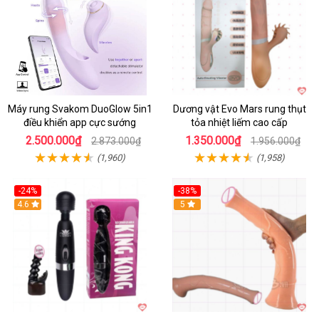
Máy rung Svakom DuoGlow 5in1
Dương vật Evo Mars rung thụt
điều khiển app cực sướng
tỏa nhiệt liếm cao cấp
2.500.000₫
1.350.000₫
2.873.000₫
1.956.000₫
(1,960)
(1,958)
-24%
-38%
4.6
Hot
5