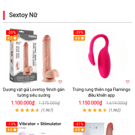
Sextoy Nữ
-20%
-29%
Hot
4.7
Hot
4.8
Dương vật giả Lovetoy 9inch gắn
Trứng rung thiên nga Flamingo
tường siêu sướng
điều khiển app
1.100.000₫
1.150.000₫
1.375.000₫
1.619.000₫
(1,967)
(1,962)
-13%
-31%
4.8
4.8