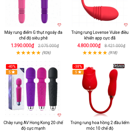
Máy rung điểm G thụt ngoáy đa
Trứng rung Lovense Vulse điều
chế độ siêu phê
khiển app cực đã
1.390.000₫
4.800.000₫
2.075.000₫
8.421.000₫
(926)
(918)
-40%
-38%
5
Hot
5
Chày rung AV Hong Kong 20 chế
Trứng rung hoa hồng 2 đầu liếm
độ cực mạnh
móc 10 chế độ