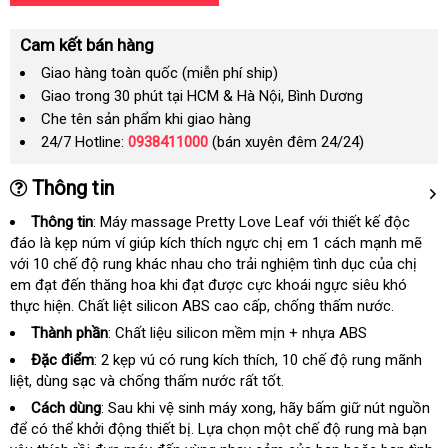
Cam kết bán hàng
Giao hàng toàn quốc (miễn phí ship)
Giao trong 30 phút tại HCM & Hà Nội, Bình Dương
Che tên sản phẩm khi giao hàng
24/7 Hotline:
0938411000
(bán xuyên đêm 24/24)
Thông tin
Thông tin
: Máy massage Pretty Love Leaf
hướng
với thiết kế độc
đáo là kẹp núm ví giúp kích thích ngực chị em 1 cách mạnh mẽ
dẫn
Laz
với 10 chế độ rung khác nhau cho trải nghiệm tình dục
tổng
của chị
em đạt đến thăng hoa khi đạt
to
được cực khoái ngực siêu khó
hợp
thực hiện
tự
. Chất liệt silicon ABS cao cấp
nhanh
, chống thấm nước.
động
nhất
Thành phần
: Chất liệu silicon mềm mịn + nhựa ABS
Đặc điểm
: 2 kẹp vú có rung kích thích
lắp
, 10 chế độ rung mãnh
liệt
tận
, dùng sạc và chống thấm nước
dễ
rất tốt.
đặt
nơi
dàng
Cách dùng
: Sau khi vệ sinh máy xong
tốt
, hãy bấm giữ nút nguồn
nộ
để có thể khởi động thiết bị
giá
. Lựa chọn một chế độ rung mà bạn
nhất
đị