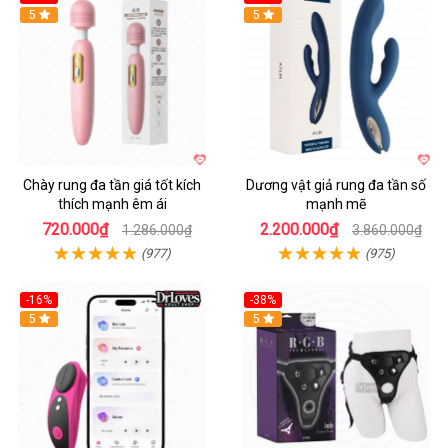
Hot
5
Hot
5
Chày rung đa tần giá tốt kích
Dương vật giả rung đa tần số
thích mạnh êm ái
mạnh mẽ
720.000₫
2.200.000₫
1.286.000₫
3.860.000₫
(977)
(975)
-16%
-38%
Hot
5
Hot
5