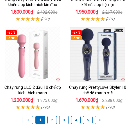
khiển app kích thích kín đáo
kết nối app tiện lợi
1.800.000₫
1.950.000₫
2.432.000₫
2.267.000₫
(820)
(801)
-36%
-27%
Hot
5
Hot
5
Chày rung LILO 2 đầu 10 chế độ
Chày rung PrettyLove Skyler 10
kích thích mạnh
chế độ mạnh mẽ
1.200.000₫
1.670.000₫
1.875.000₫
2.288.000₫
(796)
(790)
1
2
3
4
5