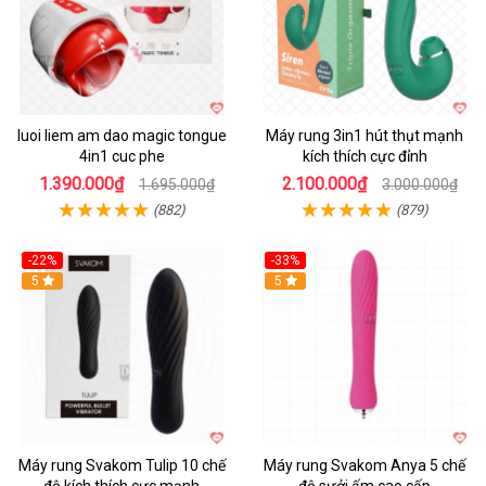
luoi liem am dao magic tongue
Máy rung 3in1 hút thụt mạnh
4in1 cuc phe
kích thích cực đỉnh
1.390.000₫
2.100.000₫
1.695.000₫
3.000.000₫
(882)
(879)
-22%
-33%
Hot
5
Hot
5
Máy rung Svakom Tulip 10 chế
Máy rung Svakom Anya 5 chế