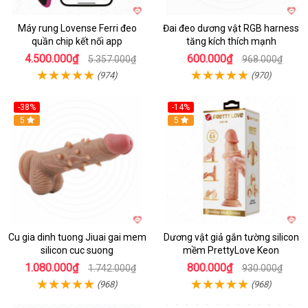
Máy rung Lovense Ferri đeo
Đai đeo dương vật RGB harness
quần chip kết nối app
tăng kích thích mạnh
4.500.000₫
600.000₫
5.357.000₫
968.000₫
(974)
(970)
-38%
-14%
5
5
Cu gia dinh tuong Jiuai gai mem
Dương vật giả gắn tường silicon
silicon cuc suong
mềm PrettyLove Keon
1.080.000₫
800.000₫
1.742.000₫
930.000₫
(968)
(968)