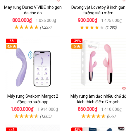
May rung Durex V VIBE nho gon
Dương vật Lovetoy 8 inch gắn
da che do
tường siêu mềm
800.000₫
900.000₫
1.026.000₫
1.475.000₫
(1,237)
(1,092)
-6%
-39%
4.6
Hot
5
Máy rung Svakom Margot 2
Máy rung âm đạo nhiều chế độ
động cơ sưởi app
kích thích điểm G mạnh
1.800.000₫
860.000₫
1.914.000₫
1.410.000₫
(1,005)
(979)
-44%
-43%