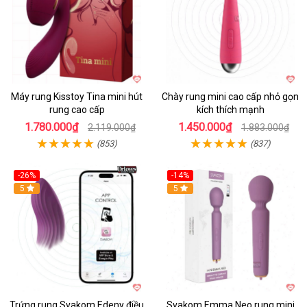
Máy rung Kisstoy Tina mini hút
Chày rung mini cao cấp nhỏ gọn
rung cao cấp
kích thích mạnh
1.780.000₫
1.450.000₫
2.119.000₫
1.883.000₫
(853)
(837)
-26%
-14%
Hot
5
Hot
5
Trứng rung Svakom Edeny điều
Svakom Emma Neo rung mini