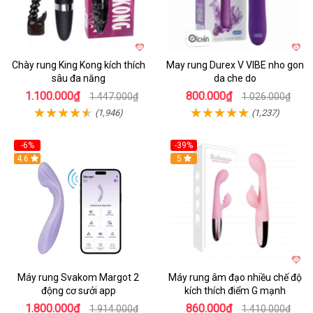
Chày rung King Kong kích thích
May rung Durex V VIBE nho gon
sâu đa năng
da che do
1.100.000₫
800.000₫
1.447.000₫
1.026.000₫
(1,946)
(1,237)
-6%
-39%
4.6
Hot
5
Máy rung Svakom Margot 2
Máy rung âm đạo nhiều chế độ
động cơ sưởi app
kích thích điểm G mạnh
1.800.000₫
860.000₫
1.914.000₫
1.410.000₫