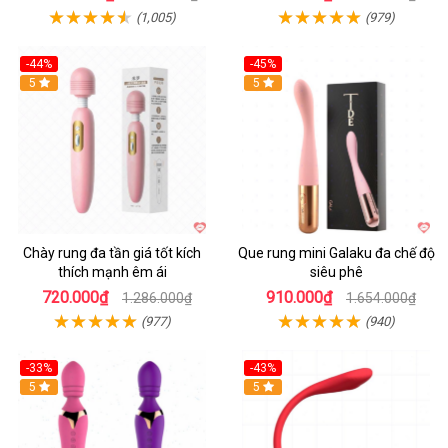
(1,005)
(979)
-44%
-45%
Hot
5
Hot
5
Chày rung đa tần giá tốt kích
Que rung mini Galaku đa chế độ
thích mạnh êm ái
siêu phê
720.000₫
910.000₫
1.286.000₫
1.654.000₫
(977)
(940)
-33%
-43%
Hot
5
Hot
5