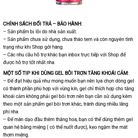
CHÍNH SÁCH ĐỔI TRẢ – BẢO HÀNH:
– Sản phẩm bị lỗi do nhà sản xuất.
– Sản phẩm chưa sử dụng
hàng
, chưa tháo tem
nơi
và còn nguyên tình
trạng như khi Shop gởi hàng.
giả
nào
– Các nhu cầu hỗ trợ khác bạn inbox trực tiếp
thế
với Shop
bỏ
để
Trung
được hỗ trợ tốt nhất nha.
giới
sỉ
Quốc
MỘT SỐ TIP KHI DÙNG GEL BÔI TRƠN TĂNG KHOÁI CẢM:
– Để đạt hiệu quả như
lừa
mong muốn bạn nên lựa chọn dòng gel
có thành phần phù hợp
đảo
xưởng
với vùng kín
ở
, gel chỉ thích hợp cho tăng
khoái cảm không phải gel bôi trơn nên bạn cần sử dụng kèm
đâu
theo một sản phẩm gel bôi trơn khác
uy
hướng
, tránh dùng nhiều lãng
phí nha.
tín
dẫn
– Để màn dạo đầu thêm thăng hoa
nổi
, bạn
Trung
có thể dùng thêm gel
quan hệ bằng miệng (
thanh
có thể nuốt
Trung
được)
tiếng
giá
, kẹo ngậm the mát
Quốc
thơm miệng.
toán
Quốc
sỉ