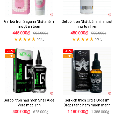
Gel bôi trơn Sagami Nhật mềm
Gel bôi trơn Nhật bản mịn mượt
mượt an toàn
như tự nhiên
445.000₫
450.000₫
684.000₫
556.000₫
(738)
(715)
-36%
-15%
5
Hot
5
Gel bôi trơn hậu môn Shell Aloe
Gel kich thich Orgie Orgasm
Vera mát lạnh
Drops tang ham muon manh
400.000₫
1.180.000₫
625.000₫
1.388.000₫