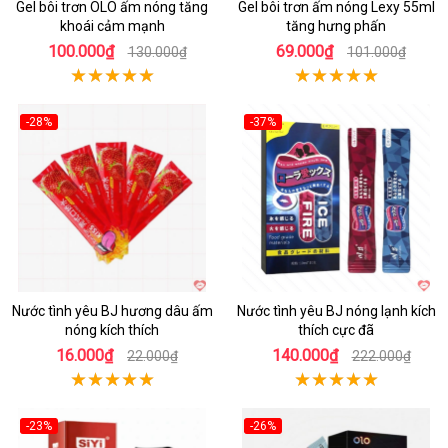
Gel bôi trơn OLO ấm nóng tăng
Gel bôi trơn ấm nóng Lexy 55ml
khoái cảm mạnh
tăng hưng phấn
100.000₫
69.000₫
130.000₫
101.000₫
-28%
-37%
Hot
Hot
Nước tình yêu BJ hương dâu ấm
Nước tình yêu BJ nóng lạnh kích
nóng kích thích
thích cực đã
16.000₫
140.000₫
22.000₫
222.000₫
-23%
-26%
Hot
Hot