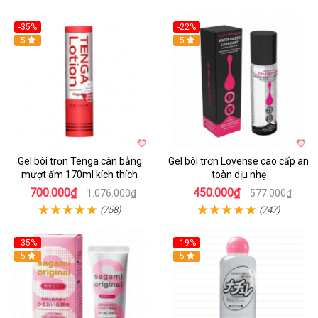
-35%
-22%
5
5
Gel bôi trơn Tenga cân bằng
Gel bôi trơn Lovense cao cấp an
mượt ẩm 170ml kích thích
toàn dịu nhẹ
700.000₫
450.000₫
1.076.000₫
577.000₫
(758)
(747)
-35%
-19%
5
5