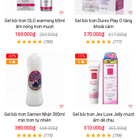
Gel bôi trơn OLO warming 60ml
Gel bôi trơn Durex Play O tăng
ấm nóng trơn mượt
khoái cảm
169.000₫
370.000₫
204.000₫
617.000₫
(785)
(777)
-32%
-15%
5
5
Gel bôi trơn Samen Nhật 300ml
Gel bôi trơn Jex Luve Jelly mượt
mịn trơn tự nhiên
ẩm dễ chịu
380.000₫
310.000₫
558.000₫
365.000₫
(775)
(759)