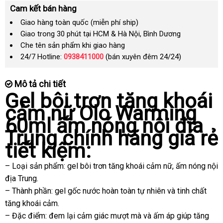
Cam kết bán hàng
Giao hàng toàn quốc (miễn phí ship)
Giao trong 30 phút tại HCM & Hà Nội, Bình Dương
Che tên sản phẩm khi giao hàng
24/7 Hotline:
0938411000
(bán xuyên đêm 24/24)
Mô tả chi tiết
Gel bôi trơn tăng khoái
cảm nữ Olo Warming
60ml ấm nóng nội địa
Trung chính hãng giá rẻ
tiết kiệm:
– Loại sản phẩm: gel bôi trơn tăng khoái cảm nữ
cao
, ấm nóng nội
địa Trung.
cấp
– Thành phần: gel gốc nước hoàn toàn tự nhiên
sửa
và tinh chất
tăng khoái cảm.
chữa
– Đặc điểm: đem lại cảm giác mượt
shop
mà
link
và ấm áp giúp tăng