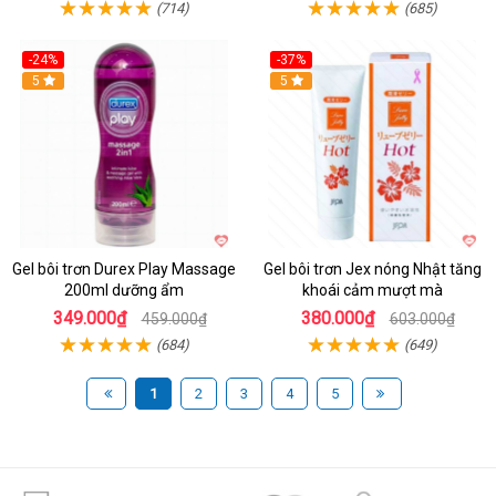
(714)
(685)
-24%
-37%
5
5
Gel bôi trơn Durex Play Massage
Gel bôi trơn Jex nóng Nhật tăng
200ml dưỡng ẩm
khoái cảm mượt mà
349.000₫
380.000₫
459.000₫
603.000₫
(684)
(649)
1
2
3
4
5