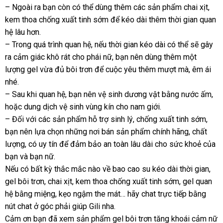
–
tại
Ngoài ra bạn còn
lớn
có thể dùng thêm
xưởng
các sản phẩm chai xịt
tư
,
kem thoa chống xuất tinh sớm
nhà
tận
để kéo dài thêm thời gian quan
vấn
hệ lâu hơn.
nơi
– Trong
khuyến
quá trình quan hệ
trung
,
tốt
nếu thời gian kéo dài
mới
có thể
đặt
sẽ gây
ra cảm giác khô rát cho phái nữ
mãi
tâm
nhất
giá
, bạn nên dùng thêm một
nhất
mua
lượng gel vừa đủ bôi trơn
Đài
để cuộc yêu thêm mượt mà
sỉ
giá
, êm ái
giá
nhé.
Loan
bán
rẻ
– Sau khi quan hệ
theo
, bạn nên vệ sinh dương vật bằng nước ấm
lẻ
so
,
tư
hoặc dung dịch vệ sinh vùng kín cho nam giới.
yêu
sá
vấ
– Đối
báo
với
voucher
các sản phẩm hỗ trợ sinh lý
cầu
nổi
, chống xuất tinh sớm
địa
,
bạn nên lựa chọn
giá
sửa
những nơi bán sản phẩm chính hãng
tiếng
danh
, chất
chỉ
lượng
cung
, có uy tín
vệ
để đảm bảo an toàn lâu dài cho sức khoẻ
chữa
sách
theo
của
bạn
sử
và bạn nữ.
cấp
sinh
yêu
giá
Nếu có bất kỳ thắc mắc nào về bao cao su kéo dài thời gian
dụng
cầu
tự
,
sỉ
gel bôi trơn
phân
, chai xịt
báo
, kem thoa chống xuất tinh sớm
giá
, gel quan
độn
hệ bằng miệng
phối
khuyến
, kẹo ngậm the mát… hãy chat trực tiếp bằng
giá
bán
nút chat ở góc phải giúp Gili nha.
mãi
lẻ
Cảm ơn bạn
amazon
đã xem sản phẩm gel bôi trơn tăng khoái cảm nữ