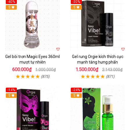
-40%
-30%
5
Hot
5
Gel bôi trơn Magic Eyes 360ml
Gel rung Orgie kích thích cực
mượt tự nhiên
mạnh tăng hưng phấn
600.000₫
1.500.000₫
1.000.000₫
2.143.000₫
(875)
(871)
-14%
-24%
Hot
5
5