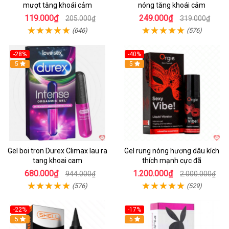
mượt tăng khoái cảm
nóng tăng khoái cảm
119.000₫
249.000₫
205.000₫
319.000₫
(646)
(576)
-28%
-40%
5
Hot
5
Gel boi tron Durex Climax lau ra
Gel rung nóng hương dâu kích
tang khoai cam
thích mạnh cực đã
680.000₫
1.200.000₫
944.000₫
2.000.000₫
(576)
(529)
-22%
-17%
5
5