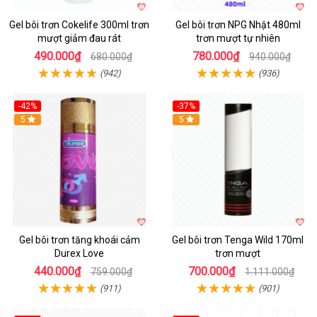
Gel bôi trơn Cokelife 300ml trơn
Gel bôi trơn NPG Nhật 480ml
mượt giảm đau rát
trơn mượt tự nhiên
490.000₫
780.000₫
680.000₫
940.000₫
(942)
(936)
-42%
-37%
5
5
Gel bôi trơn tăng khoái cảm
Gel bôi trơn Tenga Wild 170ml
Durex Love
trơn mượt
440.000₫
700.000₫
759.000₫
1.111.000₫
(911)
(901)