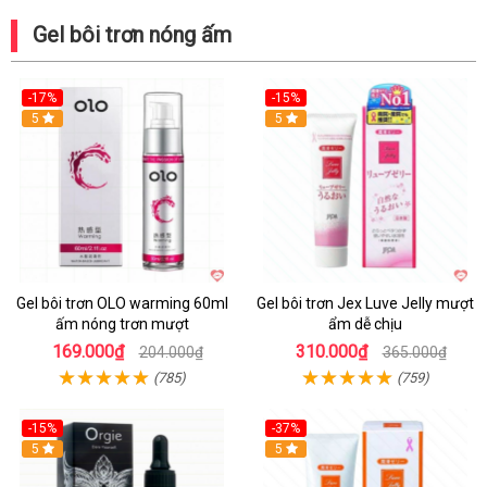
Gel bôi trơn nóng ấm
-17%
-15%
5
5
Gel bôi trơn OLO warming 60ml
Gel bôi trơn Jex Luve Jelly mượt
ấm nóng trơn mượt
ẩm dễ chịu
169.000₫
310.000₫
204.000₫
365.000₫
(785)
(759)
-15%
-37%
Hot
5
5