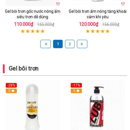
Gel bôi trơn gốc nước nóng ấm
Gel bôi trơn ấm nóng tăng khoái
siêu trơn dễ dùng
cảm khi yêu
110.000₫
120.000₫
155.000₫
156.000₫
1
2
Gel bôi trơn
-28%
-17%
Hot
5
Hot
5