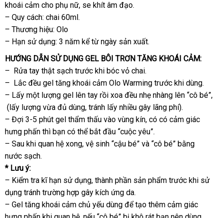
khoái cảm cho phụ nữ
nước
, se khít âm đạo.
web
– Quy cách: chai 60ml.
ngoài
– Thương hiệu: Olo
– Hạn sử dụng: 3 năm kể từ ngày sản xuất.
HƯỚNG DẪN SỬ DỤNG GEL BÔI TRƠN TĂNG KHOÁI CẢM:
– Rửa tay thật sạch trước khi bóc vỏ chai.
– Lắc đều gel tăng khoái cảm Olo Warming trước khi dùng.
– Lấy một lượng gel lên tay rồi xoa đều nhẹ nhàng lên “cô bé”
b
,
(lấy lượng vừa đủ dùng
ở
, tránh lấy nhiều gây lãng phí).
gi
– Đợi 3-5 phút gel thẩm thấu vào vùng kín
đâu
nhận
, có có cảm giác
hưng phấn
Úc
thì bạn
trung
có thể bắt đầu “cuộc yêu”.
uy
hàng
– Sau khi quan hệ xong
tâm
thanh
, vệ sinh “cậu bé”
tín
vận
và “cô bé” bằng
nước sạch.
lý
chuyển
* Lưu ý:
– Kiểm tra kĩ hạn sử dụng
địa
, thành phần sản phẩm trước khi sử
dụng tránh trường hợp gây kích ứng da.
chỉ
– Gel tăng khoái cảm chủ yếu dùng
ở
để tạo thêm cảm giác
hưng phấn khi quan hệ
dịch
,
ở
nếu “cô bé” bị khô rát bạn nên dùng
đâu