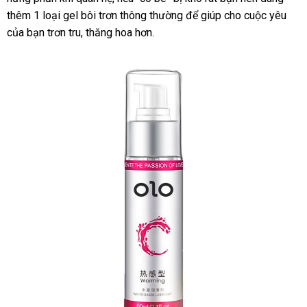
thêm 1 loại gel bôi trơn thông thường
vụ
đâu
vận
để giúp cho cuộc yêu
sho
của bạn trơn tru
khuyến
, thăng hoa hơn.
tốt
chuyển
mãi