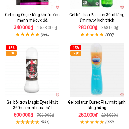
Gel rung Orgie tăng khoái cảm
Gel bôi trơn Passion 30ml tăng
mạnh mẽ cực đã
ẩm mượt kích thích
1.340.000₫
280.000₫
1.558.000₫
368.000₫
(860)
(833)
-15%
-15%
5
5
Gel bôi trơn Magic Eyes Nhật
Gel bôi trơn Durex Play mát lạnh
360ml mượt như thật
tăng hứng
600.000₫
250.000₫
706.000₫
294.000₫
(831)
(827)