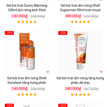
Gel bôi trơn Durex Warming
Gel bôi trơn ấm nóng Shell
100ml ấm nóng kích thích
Supermen 90ml trơn mượt
240.000₫
380.000₫
348.000₫
543.000₫
-29%
-33%
Hot
Gel bôi trơn ấm nóng Shell
Gel bôi trơn ấm nóng tăng hưng
Sunshine tăng hưng phấn
phấn dễ chịu
240.000₫
380.000₫
338.000₫
567.000₫
-33%
-35%