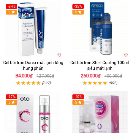
-34%
-35%
5
5
Gel bôi trơn Durex mát lạnh tăng
Gel bôi trơn Shell Cooling 100ml
hưng phấn
siêu mát lạnh
84.000₫
260.000₫
127.000₫
400.000₫
(827)
(802)
-17%
-40%
5
5