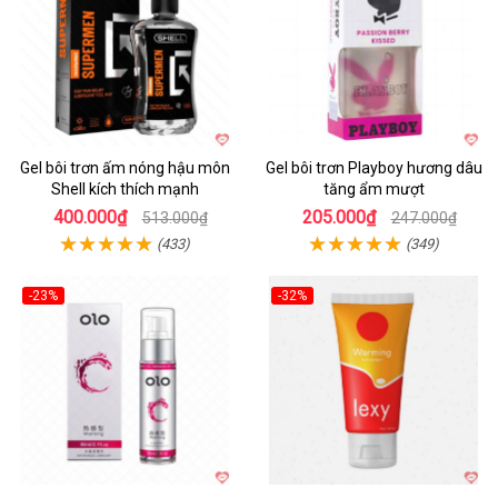
Gel bôi trơn ấm nóng hậu môn
Gel bôi trơn Playboy hương dâu
Shell kích thích mạnh
tăng ẩm mượt
400.000₫
205.000₫
513.000₫
247.000₫
(433)
(349)
-23%
-32%
Hot
Hot