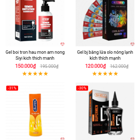
Gel boi tron hau mon am nong
Gel bj băng lửa olo nóng lạnh
Siyi kich thich manh
kích thích mạnh
150.000₫
120.000₫
195.000₫
162.000₫
-31%
-30%
Hot
Hot