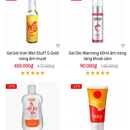
Gel bôi trơn Wet Stuff G Gold
Gel Olo Warming 60ml ấm nóng
nóng ấm mượt
tăng khoái cảm
450.000₫
90.000₫
672.000₫
138.000₫
-29%
-23%