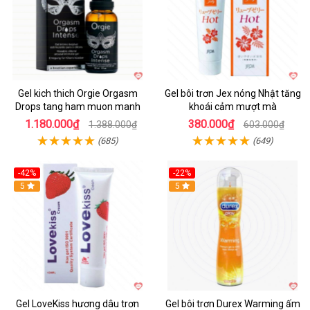
Gel kich thich Orgie Orgasm
Gel bôi trơn Jex nóng Nhật tăng
Drops tang ham muon manh
khoái cảm mượt mà
1.180.000₫
380.000₫
1.388.000₫
603.000₫
(685)
(649)
-42%
-22%
5
5
Gel LoveKiss hương dâu trơn
Gel bôi trơn Durex Warming ấm