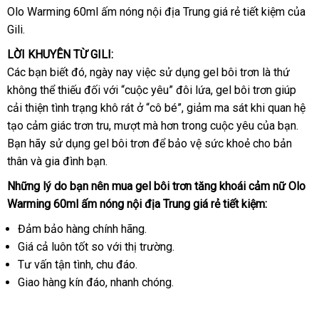
Olo Warming 60ml ấm nóng nội địa Trung giá rẻ tiết kiệm
bình
của
Gili.
luận
LỜI KHUYÊN TỪ GILI:
Các bạn biết đó
quà
, ngày nay việc sử dụng gel bôi trơn là thứ
không thể thiếu đối
tặng
mới
với “cuộc yêu” đôi lứa
mua
, gel bôi trơn giúp
cải thiện tình trạng khô rát ở “cô bé”
nhất
hướng
, giảm ma sát khi quan hệ
hàng
tạo cảm giác trơn tru
bảo
, mượt
bảo
mà hơn trong cuộc yêu
dẫn
chiết
của bạn
bỏ
.
Bạn hãy sử dụng gel bôi trơn
hành
hành
mua
để bảo vệ sức khoẻ cho bản
khấu
sỉ
thân
Mỹ
và gia đình bạn.
sắm
lớn
Những lý do bạn nên mua gel bôi trơn tăng khoái cảm nữ Olo
Warming 60ml ấm nóng nội địa Trung giá rẻ tiết kiệm:
Đảm bảo hàng chính hãng.
Giá cả luôn tốt so
phản
với thị trường.
Tư vấn tận tình
địa
, chu đáo.
hồi
Giao hàng kín đáo
chỉ
bình
, nhanh chóng.
luận