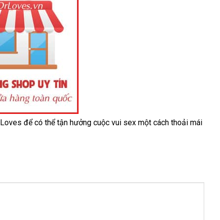
rLoves
thanh
để
đặt
có thể tận hưởng cuộc vui sex một cách thoải mái
toán
hàng