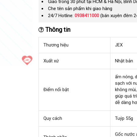
Giao trong 30 phút tại HCM & Hà Nội, Bình 
Che tên sản phẩm khi giao hàng
24/7 Hotline:
0938411000
(bán xuyên đêm 2
Thông tin
Thương hiệu
JEX
Xuất xứ
Nhật bản
ấm nóng
h
, 
sạch
onlin
với n
H
Điểm nổi bật
không mùi
giúp
đã
quá tr
dễ dàng hơ
qua
sử
dụng
Quy cách
Tuýp 55g
Gốc nước 