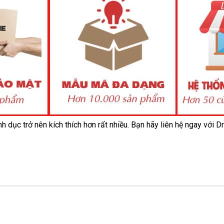
nh dục trở nên kích thích hơn
giá
rất nhiều
facebook
. Bạn hãy liên hệ ngay
dễ
với D
rẻ
dàng