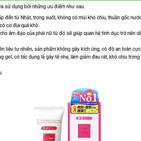
lựa sử dụng
khách
bởi
tham
những ưu điểm
tham
như sau:
hàng
khảo
khảo
cấp đến từ Nhật
tổng
, trong suốt
nơi
, không có mùi khó chịu
đăng
, thuần gốc nướ
có cơ địa
kho
quá khô.
hợp
bán
ký
 cho âm đạo
hàng
an
của phái nữ từ đó
nhanh
sẽ giúp quan hệ tình dục trở nên 
toàn
nhất
n liệu tự nhiên
đại
, sản phẩm không gây kích ứng
khách
, có độ an toàn cự
ng gel
chính
, có tác dụng là gây tê nhẹ
lý
giá
, làm giảm đau rát
hàng
tận
, khó chịu trong
hãng
rẻ
nơi
u.