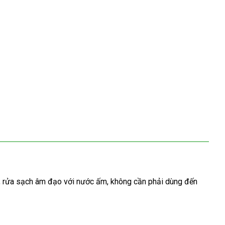
chiết
, rửa sạch âm đạo
hàng
với nước ấm
ở
, không cần phải dùng đến
khấu
giả
đâu