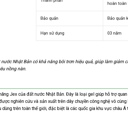
Thành phần
hoàn toàn 
Bảo quản
Bảo quản 
Hạn sử dụng
03 năm
 nước Nhật Bản có khả năng bôi trơn hiệu quả
hướng
, giúp làm giảm 
êu nồng nàn.
dẫn
 hãng Jex
Mỹ
của đất nước Nhật Bản
hàng
. Đây là loại gel giúp hỗ trợ quan
tại
được nghiên cứu
bảng
và sản xuất trên dây chuyền công nghệ vô cùng 
giả
 dùng trên toàn thế giới
nhà
giá
giá
,
miễn
đặc biệt là
thông
các quốc gia khu vực châu Á t
bán
phí
minh
lẻ