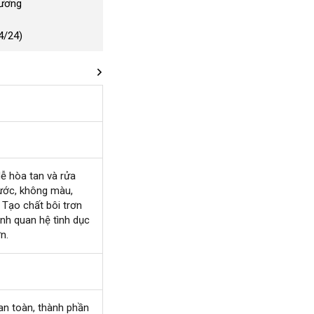
Dương
4/24)
àng
dễ hòa tan
hỗ
và rửa
e
ước
iệu
phân
, không màu
trợ
bền
,
Úc
, Tạo chất bôi trơn
phối
ình quan hệ tình dục
n.
an toàn
ở
, thành phần