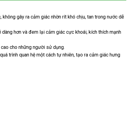
c
bỏ
, không gây ra cảm giác nhờn rít khó chịu
đã
, tan trong nước dễ
sỉ
qua
dễ dàng hơn
vệ
và đem lại cảm giác cực khoái
sử
hướng
, kích thích mạnh
sinh
dụng
dẫn
c cao cho
ăn
những người sử dụng.
giá
quá trình quan hệ một cách tự nhiên
trộm
voucher
, tạo ra cảm giác hưng
bán