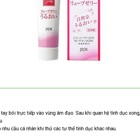
 tay bôi trực tiếp vào vùng âm đạo
kho
. Sau khi quan hệ tình dục xong
u
hàng
o nhu cầu cá nhân khi thử
hướng
các tư thế tình dục khác nhau.
dẫn