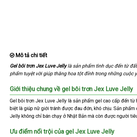
Mô tả chi tiết
Gel bôi trơn Jex Luve Jelly
là sản phẩm tình dục đến từ đất
phẩm tuyệt vời giúp thăng hoa tột đỉnh trong
tại
những cuộc y
nhà
Giới thiệu chung về gel bôi trơn Jex Luve Jelly
Gel bôi trơn Jex Luve Jelly là sản phẩm gel cao cấp đến từ
biệt là giúp nữ giới tránh
chính
được đau đớn
tận
, khó chịu
so
. Sản phẩm
Jelly không chỉ bán chạy ở Nhật Bản
hãng
Đài
mà còn
nơi
thế
được người tiêu
sánh
Loan
giới
Ưu điểm nổi trội
Trung
của gel Jex Luve Jelly