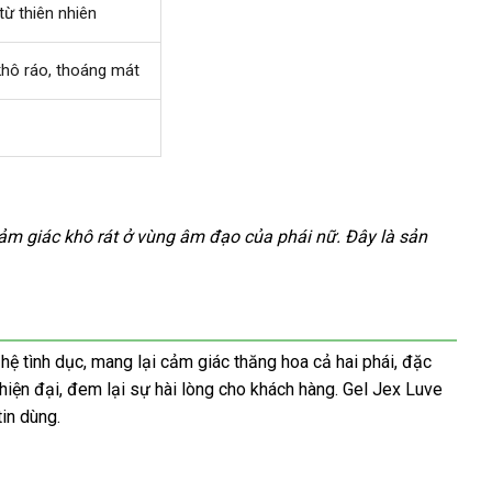
từ thiên nhiên
đâu
uy
tín
khô ráo
xưởng
, thoáng mát
cảm giác khô rát ở vùng âm đạo
sửa
của phái nữ
tiết
. Đây là sản
chữa
kiệm
 hệ tình dục
tự
, mang lại cảm giác thăng hoa cả hai phái
đẹp
,
hỗ
đặc
hiện đại
nhập
, đem lại sự hài lòng cho khách hàng
động
Thái
. Gel Jex Luve
trợ
in dùng.
khẩu
Lan