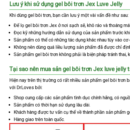
giác
Lưu ý khi sử dụng gel bôi trơn Jex Luve Jelly
khô
hạn
giao
Khi dùng gel bôi trơn
sửa
, bạn cần lưu ý một vài vấn đề
giá
như sau:
hàng
chữa
rẻ
Để lọ gel bôi trơn Jex ở nơi sạch
mua
sẽ
Pháp
, khô ráo
ăn
và thoáng má
Đọc kỹ
Úc
những hướng dẫn sử dụng
hàng
qua
của sản phẩm trước khi
trộm
Sản phẩm
sử
có thể có
bền
những tác dụng khác nhau tùy vào cơ
app
Không nên dùng
dụng
tư
quá liều lượng sản phẩm
thế
đã
Hàn
được chỉ địn
Sản phẩm gel bôi trơn không phải là biện pháp tránh thai
vấn
giới
Quốc
c
, 
n
Tại sao nên mua sản gel bôi trơn Jex luve jelly 
m
dễ
Hiện nay trên thị trường có
lừa
rất nhiều sản phẩm gel bôi trơn b
dàng
với DrLoves
nhập
bởi:
đảo
khẩu
Shop cung cấp
khách
các sản phẩm tình dục chính hãng
ăn
, có ngu
Sản phẩm có thời hạn sử dụng lâu dài.
hàng
trộm
Khách hàng
đấu
được tư vấn cụ thể về thành phần sản phẩm ge
Hàng giao trên toàn quốc.
giá