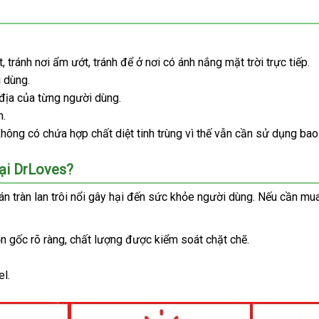
t
xuất
, tránh nơi ẩm ướt
facebook
, tránh
thảo
để ở nơi có ánh nắng mặt trời trực tiếp.
 dùng.
khẩu
luận
 địa
voucher
của từng người dùng.
h.
ó
không có chứa hợp chất diệt tinh trùng vì thế
mới
vẫn cần sử dụng bao
ên
nhất
tại DrLoves?
ua
án tràn lan trôi nổi gây hại đến sức khỏe người dùng
facebook
.
địa
Nếu cần mua
chỉ
ồn gốc rõ ràng
Úc
, chất lượng
xưởng
được kiểm soát chặt chẽ.
l.