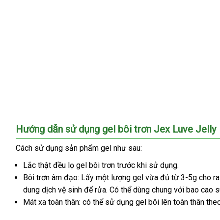
Gel
Hướng dẫn sử dụng gel bôi trơn Jex Luve Jelly
bôi
trơn
Cách sử dụng sản phẩm gel
lớn
như sau:
Jex
Lắc thật đều lọ gel bôi trơn trước khi sử dụng.
Luve
Jelly
Bôi trơn âm đạo: Lấy một lượng gel vừa đủ từ 3-5g cho ra
giúp
dung dịch vệ sinh
phản
để rửa
đấu
. Có thể dùng chung
khuyến
với bao cao s
tránh
Mát xa toàn thân:
bảo
có thể sử dụng gel bôi lên toàn thân the
hồi
giá
mãi
cảm
hành