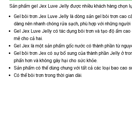
Quốc
Sản phẩm gel Jex Luve Jelly
hàng
được nhiều khách hàng chọn 
giả
Gel bôi trơn Jex Luve Jelly là dòng sản gel bôi trơn cao 
dàng nên nhanh chóng rửa sạch
khuyến
, phù hợp
kho
với
tận
những người 
Gel Jex Luve Jelly có tác dụng bôi trơn
mãi
Úc
và tạo độ ẩm cao
hàng
nơi
mẽ cho cả hai.
Gel Jex là một sản phẩm gốc nước có thành phần từ nguyê
Gel bôi trơn Jex có sự bổ sung
nhanh
của thành phần Jelly ở tro
phấn hơn
giảm
và không gây hại cho sức khỏe.
nhất
Sản phẩm
giá
mua
có thể dùng chung
thanh
với
tham
tất cả
voucher
các loại bao cao s
Có thể bôi trơn trong thời gian dài.
hàng
lý
khảo