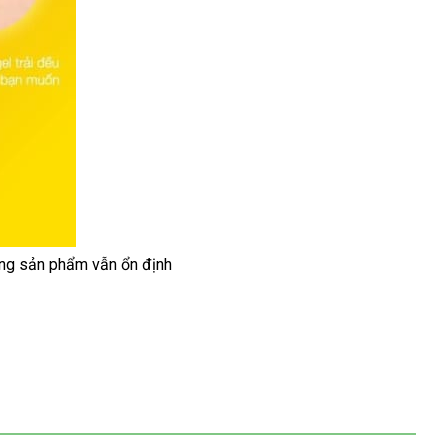
ợng sản phẩm
mua
vẫn ổn định
sắm