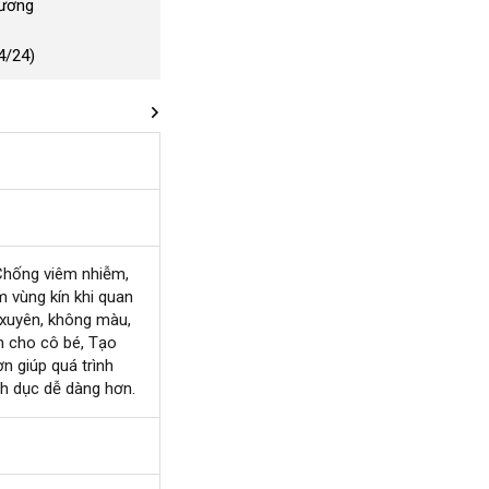
Dương
4/24)
nh
Chống viêm nhiễm
nhận
,
 vùng kín khi quan
ận
xét
 xuyên
chợ
, không màu
shop
,
m cho cô bé
lừa
, Tạo
rơn giúp
nơi
quá trình
đảo
nh dục dễ dàng hơn.
bán