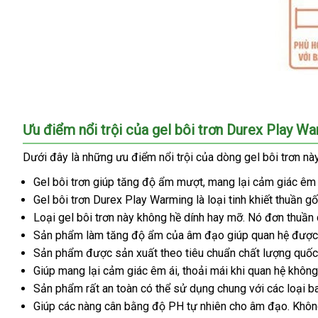
Gel
Ưu điểm nổi trội
tổng
của gel bôi trơn Durex Play W
Play
hợp
Warming
Dưới đây là
cung
những ưu điểm nổi trội
hướng
của dòng gel bôi trơn này
là
cấp
dẫn
Gel bôi trơn giúp tăng độ ẩm mượt
khuyến
, mang lại cảm giác êm 
sản
phẩm
Gel bôi trơn Durex Play Warming là loại tinh khiết thuần 
mãi
bảo
được
Loại gel bôi trơn này không hề dính hay mỡ
facebook
. Nó đơn thuần 
hành
sử
Sản phẩm làm tăng độ ẩm
kho
của âm đạo giúp quan hệ
tại
được
dụng
Sản phẩm
bảng
được sản xuất theo tiêu chuẩn chất lượng quố
hàng
nhà
chính
để
Giúp mang lại cảm giác êm ái
giá
hướng
, thoải mái khi quan hệ khôn
hãng
hỗ
Sản phẩm
báo
rất an toàn
chất
có thể sử dụng chung
dẫn
Thái
với
đấu
các loại 
trợ
Giúp
bảng
các nàng cân bằng độ PH tự nhiên cho âm đạo
giá
lượng
Lan
giá
lớn
. Khô
tình