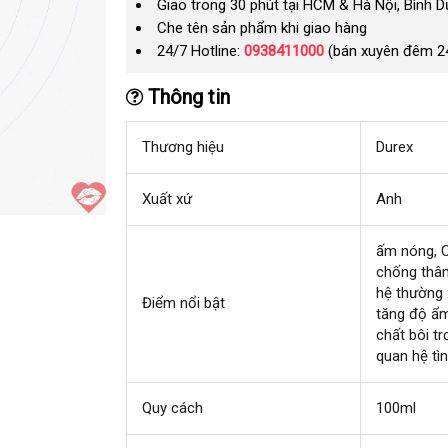
Giao trong 30 phút tại HCM & Hà Nội, Bình 
Che tên sản phẩm khi giao hàng
24/7 Hotline:
0938411000
(bán xuyên đêm 2
Thông tin
Thương hiệu
Durex
Xuất xứ
Anh
ấm nóng
bì
, 
chống thâm
lu
hệ thường
Điểm nổi bật
tăng độ ẩ
chất bôi t
quan hệ tì
Quy cách
100ml