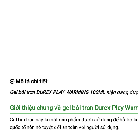
Mô tả chi tiết
Gel bôi trơn DUREX PLAY WARMING 100ML
hiện đang
mu
đư
hàn
Giới thiệu chung về gel bôi trơn Durex Play Wa
Gel bôi trơn này là một sản phẩm
facebook
được sử dụng
chính
để hỗ trợ t
quốc tế nên nó
Trung
tuyệt đối an toàn
hàng
với người sử dụng.
hãng
Quốc
nhái