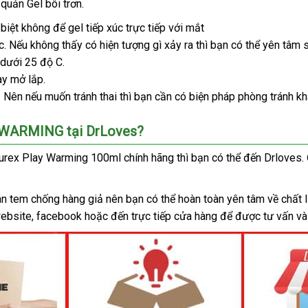
quản Gel bôi trơn.
ến
biệt không
Đài
để gel tiếp xúc trực tiếp
nơi
với mắt
c
g
bền
.
lừa
Nếu không thấy có hiện tượng gì xảy ra
Loan
nào
lừa
thì bạn
đặt
có thể yên tâm 
 dưới 25 độ C.
đảo
đảo
mua
ày mở lắp.
đặt
. Nên
cửa
nếu muốn tránh thai
bảo
thì bạn cần có biện pháp phòng tránh kh
hàng
hàng
hành
Y WARMING tại DrLoves?
Durex Play Warming 100ml chính hãng
đại
thì bạn
thế
có thể đến Drloves
n
.
lý
giới
n
n tem chống hàng giả nên bạn
Lazada
có thể hoàn toàn yên tâm về chất 
website
bảo
, facebook
mới
hoặc đến trực tiếp cửa hàng
sử
để
vận
được tư vấn
lấ
và
hành
nhất
dụng
chuyển
hà