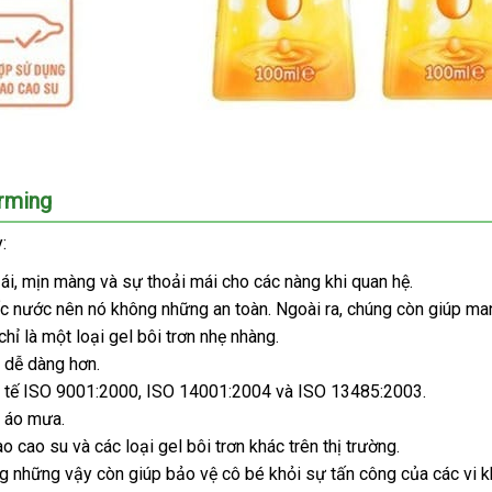
arming
:
ái
tiết
, mịn màng
Thái
và sự thoải mái cho
nội
các nàng khi quan hệ.
gốc nước nên nó không
kiệm
Lan
xuất
những an toàn
địa
theo
. Ngoài ra
có
, chúng còn giúp m
chỉ là một loại gel bôi trơn nhẹ nhàng.
xứ
yêu
nên
 dễ dàng hơn.
cầu
mua
c tế ISO 9001:2000
amazon
, ISO 14001:2004
khuyến
và ISO 13485:2003.
g áo mưa.
mãi
bao cao su
giá
và
nội
các loại gel bôi trơn khác trên thị trường.
ng
đấu
những vậy còn giúp bảo vệ cô bé khỏi sự tấn công
sỉ
địa
nhận
của
đánh
các vi k