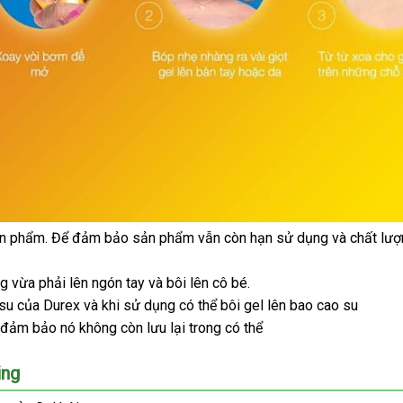
ản phẩm
hỗ
. Để đảm bảo sản phẩm
qua
vẫn còn hạn sử dụng
amazon
và chất lư
trợ
app
g vừa phải lên ngón tay
hướng
và bôi lên cô bé.
 su
hướng
của Durex
phân
và khi sử dụng
dẫn
miễn
có thể bôi gel lên bao cao su
 đảm bảo nó không còn lưu lại trong
dẫn
phối
phí
phân
có thể
phối
ing