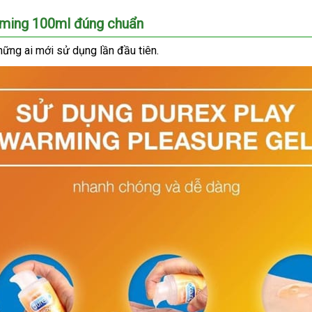
giá
hàng
giá
rming 100ml đúng chuẩn
ịa
hững ai mới sử dụng lần đầu tiên.
hỉ