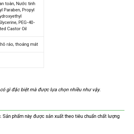
an toàn
thanh
, Nước tinh
yl Paraben
toán
ở
, Propyl
nh
Hydroxyethyl
đâu
ch
hập
Glycerine
đánh
, PEG-40-
tốt
ed Castor Oil
hẩu
giá
khô ráo
qua
, thoáng mát
app
 có gì
theo
đặc biệt
đổi
mà
an
được lựa chọn nhiều
đổi
như vậy.
yêu
trả
toàn
trả
cầu
c
qua
. Sản phẩm này
tham
được sản xuất theo tiêu chuẩn chất lượng
app
khảo