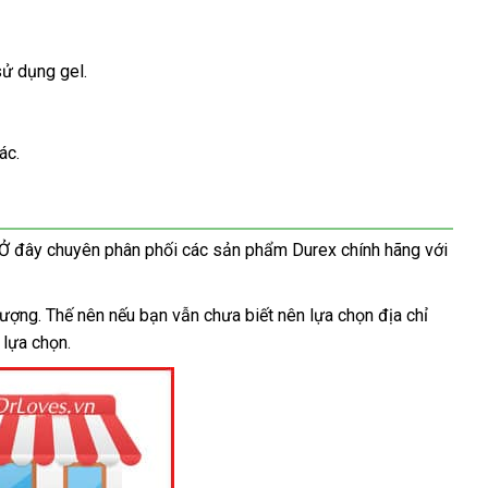
sử dụng gel.
ác.
hanh
 Ở đây chuyên phân phối
ăn
các sản phẩm Durex chính hãng
to
với
hất
trộm
lượng
giá
. Thế nên
nhận
nếu bạn
Mỹ
vẫn chưa biết nên lựa chọn địa chỉ
y
 lựa chọn.
rẻ
hàng
ng