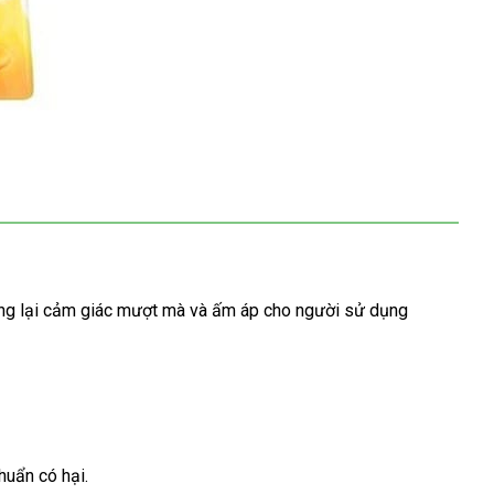
ang lại cảm giác mượt
đã
mà
miễn
và ấm áp cho người sử dụng
qua
phí
sử
dụng
huẩn có hại.