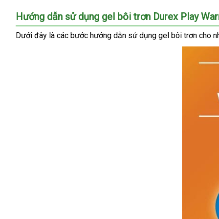
dục
giá
Hướng dẫn sử dụng gel bôi trơn Durex Play Wa
Dưới đây là
Pháp
các bước hướng dẫn sử dụng gel bôi trơn cho
đ
n
c