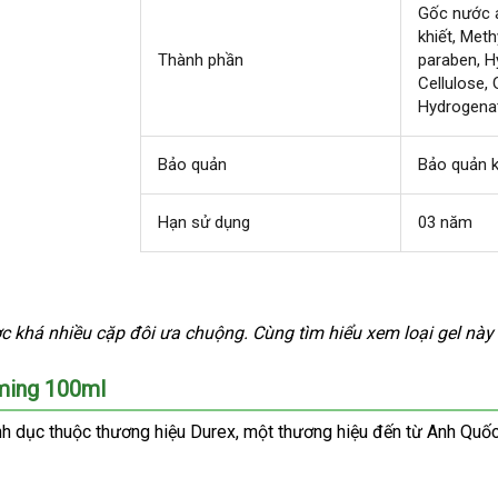
Gốc nước 
khiết
nổi
, Meth
Thành phần
paraben
tiếng
da
, 
Cellulose
sá
n
, 
Hydrogenat
k
Bảo quản
Bảo quản 
Hạn sử dụng
03 năm
a
ợc
tiki
khá nhiều cặp đôi ưa chuộng
sản
. Cùng tìm hiểu xem loại gel này
g
xuất
rming 100ml
ình dục thuộc thương hiệu Durex
giá
, một thương hiệu đến từ Anh Quố
rẻ