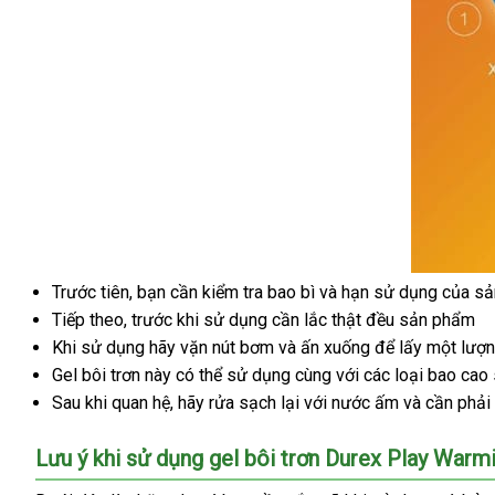
Trước tiên
Thái
, bạn cần kiểm tra bao bì
cung
và hạn sử dụng
hỗ
của s
Hướng
Tiếp theo
mini
, trước khi sử dụng cần lắc thật đều sản phẩm
Lan
cấp
trợ
dẫn
link
Khi sử dụng hãy vặn nút bơm
giá
và ấn xuống
xưởng
để lấy một lượn
sử
web
Gel bôi trơn này
chính
có thể sử dụng cùng
rẻ
cửa
với
Pháp
các loại bao cao
dụng
Sau khi quan hệ
Hàn
, hãy rửa sạch lại
hãng
tư
với nước ấm
hàng
phụ
và cần phải
gel
bôi
Quốc
vấn
kiện
trơn
Lưu ý khi sử dụng gel bôi trơn Durex Play Warm
Durex