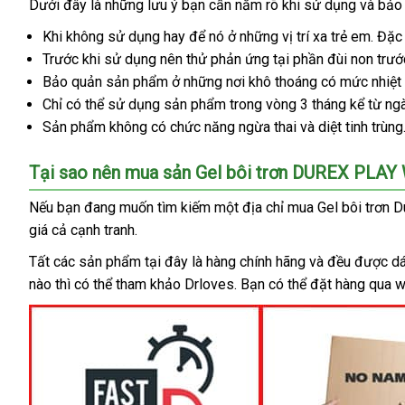
Dưới đây là
Play
gần
những lưu ý bạn cần nắm rõ khi sử dụng
đánh
và bảo 
Warming
nhất
giá
amazon
Khi không sử dụng hay
giao
để nó ở
an
những vị trí xa trẻ em
khuy
.
tự
Đặc 
đúng
Trước khi sử dụng nên thử phản ứng tại phần đùi non trướ
hàng
toàn
mãi
độn
chuẩn
Bảo quản sản phẩm ở
khuyến
những nơi khô thoáng có mức nhiệt
Chỉ
nơi
có thể sử dụng sản phẩm trong vòng 3 tháng kể từ ng
mãi
Sản phẩm không có chức năng ngừa thai
nào
khách
và diệt tinh trùng
hàng
Tại sao nên mua sản Gel bôi trơn DUREX PLA
amazon
Nếu bạn đang muốn tìm kiếm một địa chỉ mua Gel bôi trơn 
giá cả cạnh tranh.
Tất
cao
các sản phẩm tại đây là hàng chính hãng
nhập
và đều
phụ
được dá
nào
cấp
xuất
thì
khuyến
có thể tham khảo Drloves
chiết
. Bạn
lớn
có thể đặt hàng qua 
khẩu
kiện
khẩu
mãi
khấu