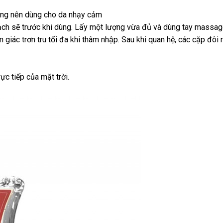
ng
ông nên dùng cho da nhạy cảm
sạch
lớn
sẽ trước khi dùng
giao
. Lấy một lượng vừa đủ
đắt
và dùng tay massa
 giác trơn tru tối đa khi thâm nhập
hàng
cao
. Sau khi quan hệ
nhất
giá
,
facebook
các cặp đôi 
cấp
rẻ
rực tiếp
Pháp
của mặt trời.