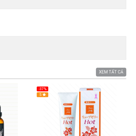
XEM TẤT CẢ
-37%
5