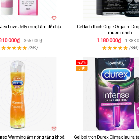
n Jex Luve Jelly mượt ẩm dễ chịu
Gel kich thich Orgie Orgasm Dr
muon manh
310.000₫
1.180.000₫
365.000₫
1.388.
(759)
(685)
-28%
5
Durex Warming ấm nóng tăng khoái
Gel boi tron Durex Climax lau ra 