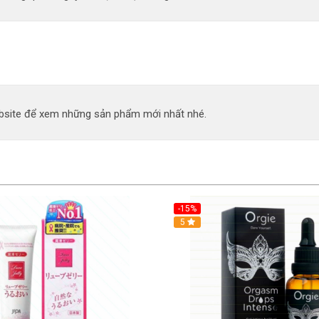
site để xem những sản phẩm mới nhất nhé.
-15%
Hot
5