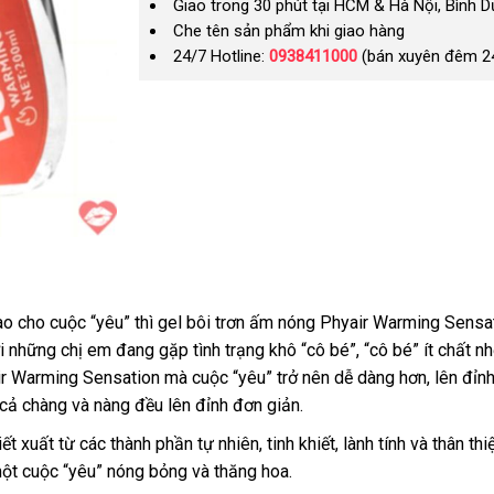
Giao trong 30 phút tại HCM & Hà Nội, Bình 
Che tên sản phẩm khi giao hàng
24/7 Hotline:
0938411000
(bán xuyên đêm 2
ào cho cuộc “yêu”
Nhật
thì gel bôi trơn ấm nóng Phyair Warming Sens
uyến
i
đặt
những chị em đang gặp tình trạng khô “cô bé”
Bản
bỏ
, “cô bé” ít chất n
air Warming Sensation
i
hàng
Pháp
mà cuộc “yêu” trở nên dễ dàng hơn
sỉ
hướng
, lên đỉ
hanh
 cả chàng
đánh
và nàng đều lên đỉnh đơn giản.
dẫn
hất
giá
ết xuất từ
vệ
các thành phần tự nhiên
tận
, tinh khiết
tư
, lành tính
cũ
và thân th
 một cuộc “yêu” nóng bỏng
sinh
bền
và thăng hoa.
nơi
vấn