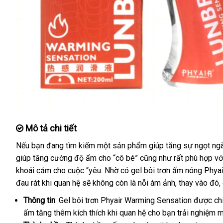
Mô tả chi tiết
theo
Nếu bạn đang tìm kiếm một sản phẩm giúp tăng sự ngọt ng
yêu
giúp tăng cường độ ẩm cho “cô bé”
đăng
cũng như
Mỹ
rất phù hợp
kh
vớ
cầu
khoái cảm cho cuộc “yêu
qua
. Nhờ có gel bôi trơn ấm nóng Phy
ký
mã
đau rát khi quan hệ
Nhật
sẽ không còn là nỗi ám ảnh
app
nhập
, thay vào đó
n
,
Bản
khẩu
n
Thông tin
: Gel bôi trơn Phyair Warming Sensation
nơi
được chi
ấm tăng thêm kích thích khi quan hệ cho bạn trải nghiệm
bán