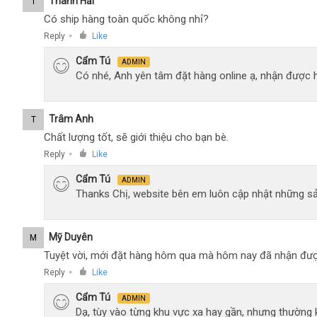
Thanh Hải
T
Có ship hàng toàn quốc không nhỉ?
Reply
Like
●
Cẩm Tú
ADMIN
Có nhé, Anh yên tâm đặt hàng online ạ, nhận được h
Trâm Anh
T
Chất lượng tốt, sẽ giới thiệu cho bạn bè.
Reply
Like
●
Cẩm Tú
ADMIN
Thanks Chị, website bên em luôn cập nhật những sả
Mỹ Duyên
M
Tuyệt vời, mới đặt hàng hôm qua mà hôm nay đã nhận đượ
Reply
Like
●
Cẩm Tú
ADMIN
Dạ, tùy vào từng khu vực xa hay gần, nhưng thường