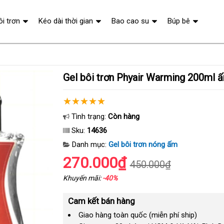
ôi trơn
Kéo dài thời gian
Bao cao su
Búp bê
Gel bôi trơn Phyair Warming 200ml
Tình trạng:
Còn hàng
Sku:
14636
Danh mục:
Gel bôi trơn nóng ấm
270.000₫
450.000₫
Khuyến mãi:
-40%
Cam kết bán hàng
Giao hàng toàn quốc (miễn phí ship)