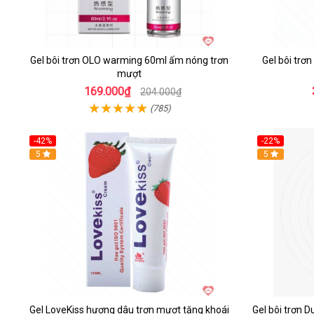
Gel bôi trơn OLO warming 60ml ấm nóng trơn
Gel bôi trơ
mượt
169.000₫
204.000₫
(785)
-42%
-22%
5
5
Gel LoveKiss hương dâu trơn mượt tăng khoái
Gel bôi trơn 