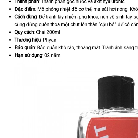
Thành phần
: Thành phần gốc nước
hỗ
và axit hyaluronic.
Đặc điểm
: Mô phỏng nhiệt độ cơ thể
trợ
showroom
, ma sát hơi nóng
hướ
. Kh
Cách dùng
: Để tránh lây nhiễm phụ khoa
mua
, nên vệ sinh tay 
dẫn
cũng đừng quên thoa một chút lên thân “cậu bé”
hàng
đại
để có cảm
Quy cách
: Chai 200ml
lý
Thương hiệu
: Phyair
Bảo quản
: Bảo quản khô ráo
hàng
, thoáng mát
Đức
. Tránh ánh sáng t
Hạn sử dụng
: 02 năm
nhái