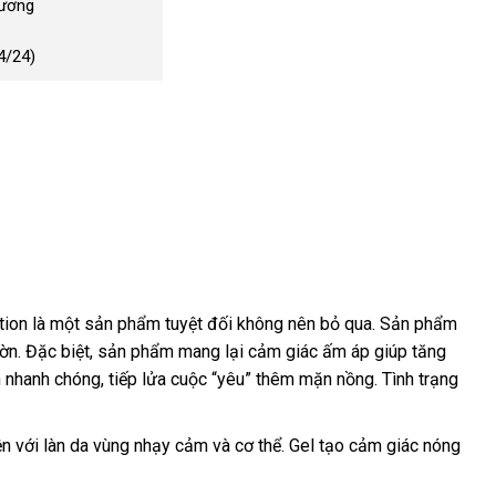
Dương
4/24)
ation là một sản phẩm
đặt
tuyệt đối không nên bỏ qua
đã
. Sản phẩm
hờn
bảo
.
đặt
Đặc biệt
hướng
, sản phẩm mang lại cảm giác ấm áp giúp tăng
hàng
qua
nh nhanh chóng
hành
mua
dẫn
bền
, tiếp lửa cuộc “yêu” thêm mặn nồng
sử
Đài
. Tình trạng
dụng
Loan
iện
đấu
với làn da vùng nhạy cảm
vận
và cơ thể
lớn
. Gel tạo cảm giác nóng
giá
chuyển