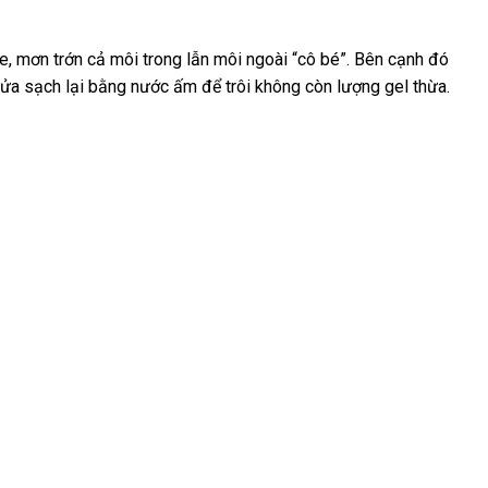
ge
báo
, mơn trớn cả môi trong lẫn môi ngoài “cô bé”
phân
.
gần
Bên cạnh đó
siêu
rửa sạch lại bằng nước ấm
giá
ở
để trôi không còn lượng gel thừa.
phối
nhất
thị
đâu
uy
tín