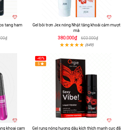
ops tang ham
Gel bôi trơn Jex nóng Nhật tăng khoái cảm mượt
mà
380.000₫
000₫
603.000₫
(649)
-40%
Hot
5
tang khoai cam
Gel rung nóng hương dâu kích thích mạnh cực đã