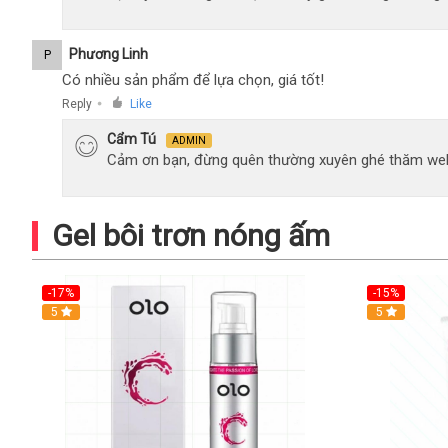
Phương Linh
P
Có nhiều sản phẩm để lựa chọn, giá tốt!
Reply
Like
●
Cẩm Tú
ADMIN
Cảm ơn bạn, đừng quên thường xuyên ghé thăm web
Gel bôi trơn nóng ấm
-17%
-15%
5
5