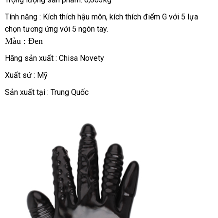
Tính năng : Kích thích hậu môn
nhập
, kích thích điểm G
amazon
với 5 lựa
chọn tương ứng
bỏ
với 5 ngón tay.
khẩu
Màu : Đen
sỉ
Hãng sản xuất : Chisa Novety
Xuất sứ : Mỹ
Sản xuất tại : Trung Quốc