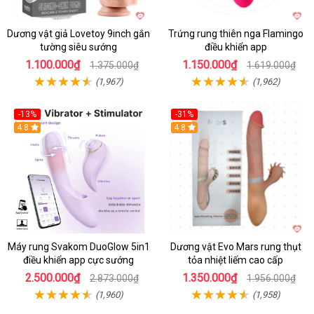
Dương vật giả Lovetoy 9inch gắn
Trứng rung thiên nga Flamingo
tường siêu sướng
điều khiển app
1.100.000₫
1.150.000₫
1.375.000₫
1.619.000₫
(1,967)
(1,962)
-13%
-31%
4.8
4.8
Máy rung Svakom DuoGlow 5in1
Dương vật Evo Mars rung thụt
điều khiển app cực sướng
tỏa nhiệt liếm cao cấp
2.500.000₫
1.350.000₫
2.873.000₫
1.956.000₫
(1,960)
(1,958)