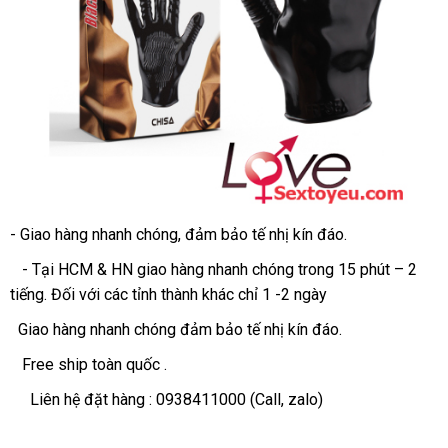
- Giao hàng nhanh chóng
bảng
, đảm bảo tế nhị kín đáo.
giá
- Tại HCM & HN giao hàng nhanh chóng trong 15 phút – 2
tiếng
chính
. Đối
khuyến
với
khuyến
các tỉnh thành khác chỉ 1 -2 ngày
hãng
mãi
mãi
Giao hàng nhanh chóng đảm bảo tế nhị kín đáo.
Free ship toàn quốc .
Liên hệ đặt hàng :
0938411000
(Call
hỗ
, zalo)
trợ