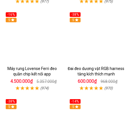
(977)
(975)
-16%
-38%
Hot
5
Hot
5
Máy rung Lovense Ferri đeo
Đai đeo dương vật RGB harness
quần chip kết nối app
tăng kích thích mạnh
4.500.000₫
600.000₫
5.357.000₫
968.000₫
(974)
(970)
-38%
-14%
5
5