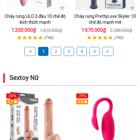
Chày rung LILO 2 đầu 10 chế độ
Chày rung PrettyLove Skyler 10
kích thích mạnh
chế độ mạnh mẽ
1.200.000₫
1.670.000₫
1.875.000₫
2.288.000₫
(796)
(790)
1
2
3
4
5
Sextoy Nữ
-20%
-29%
Hot
4.7
Hot
4.8