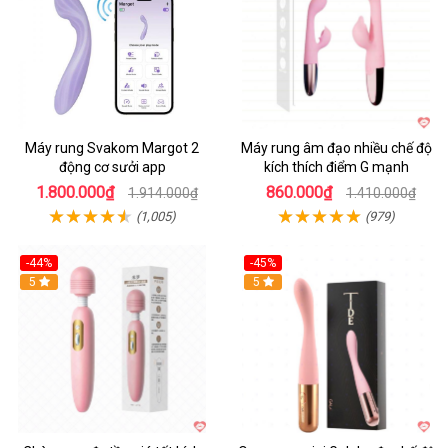
Máy rung Svakom Margot 2
Máy rung âm đạo nhiều chế độ
động cơ sưởi app
kích thích điểm G mạnh
1.800.000₫
860.000₫
1.914.000₫
1.410.000₫
(1,005)
(979)
-44%
-45%
Hot
5
Hot
5