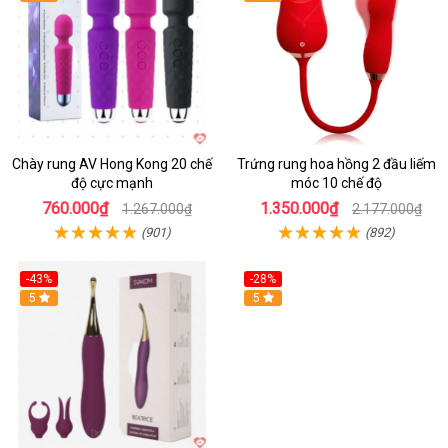
Chày rung AV Hong Kong 20 chế
Trứng rung hoa hồng 2 đầu liếm
độ cực mạnh
móc 10 chế độ
760.000₫
1.350.000₫
1.267.000₫
2.177.000₫
(901)
(892)
-43%
-28%
Hot
5
Hot
5