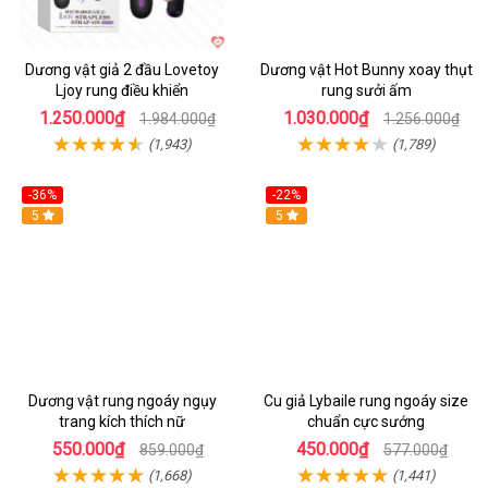
Dương vật giả 2 đầu Lovetoy
Dương vật Hot Bunny xoay thụt
Ljoy rung điều khiển
rung sưởi ấm
1.250.000₫
1.030.000₫
1.984.000₫
1.256.000₫
(1,943)
(1,789)
-36%
-22%
Hot
5
Hot
5
Dương vật rung ngoáy ngụy
Cu giả Lybaile rung ngoáy size
trang kích thích nữ
chuẩn cực sướng
550.000₫
450.000₫
859.000₫
577.000₫
(1,668)
(1,441)