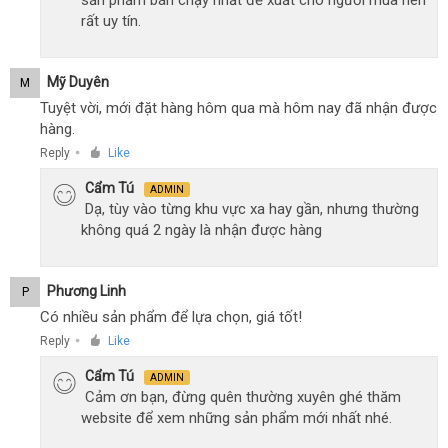
sản phẩm bán chạy nhất đề xuất cho người mua nên
rất uy tín.
Mỹ Duyên
M
Tuyệt vời, mới đặt hàng hôm qua mà hôm nay đã nhận được
hàng.
Reply
Like
●
Cẩm Tú
ADMIN
Dạ, tùy vào từng khu vực xa hay gần, nhưng thường
không quá 2 ngày là nhận được hàng
Phương Linh
P
Có nhiều sản phẩm để lựa chọn, giá tốt!
Reply
Like
●
Cẩm Tú
ADMIN
Cảm ơn bạn, đừng quên thường xuyên ghé thăm
website để xem những sản phẩm mới nhất nhé.