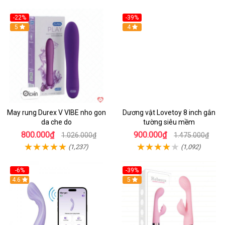
-22%
-39%
Hot
5
Hot
4
May rung Durex V VIBE nho gon
Dương vật Lovetoy 8 inch gắn
da che do
tường siêu mềm
800.000₫
900.000₫
1.026.000₫
1.475.000₫
(1,237)
(1,092)
-6%
-39%
4.6
Hot
5