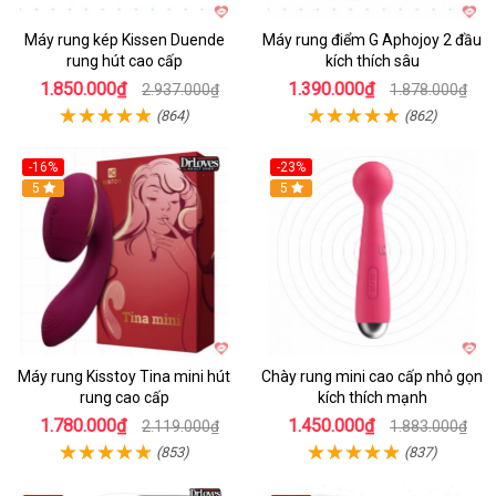
Máy rung kép Kissen Duende
Máy rung điểm G Aphojoy 2 đầu
rung hút cao cấp
kích thích sâu
1.850.000₫
1.390.000₫
2.937.000₫
1.878.000₫
(864)
(862)
-16%
-23%
Hot
5
Hot
5
Máy rung Kisstoy Tina mini hút
Chày rung mini cao cấp nhỏ gọn
rung cao cấp
kích thích mạnh
1.780.000₫
1.450.000₫
2.119.000₫
1.883.000₫
(853)
(837)