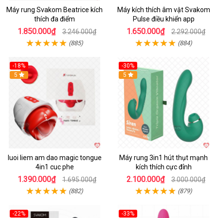
Máy rung Svakom Beatrice kích
Máy kích thích âm vật Svakom
thích đa điểm
Pulse điều khiển app
1.850.000₫
1.650.000₫
3.246.000₫
2.292.000₫
(885)
(884)
-18%
-30%
Hot
5
Hot
5
luoi liem am dao magic tongue
Máy rung 3in1 hút thụt mạnh
4in1 cuc phe
kích thích cực đỉnh
1.390.000₫
2.100.000₫
1.695.000₫
3.000.000₫
(882)
(879)
-22%
-33%