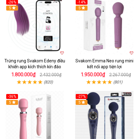
-26%
-14%
Hot
5
Hot
5
Trứng rung Svakom Edeny điều
Svakom Emma Neo rung mini
khiển app kích thích kín đáo
kết nối app tiện lợi
1.800.000₫
1.950.000₫
2.432.000₫
2.267.000₫
(820)
(801)
-36%
-27%
Hot
5
Hot
5