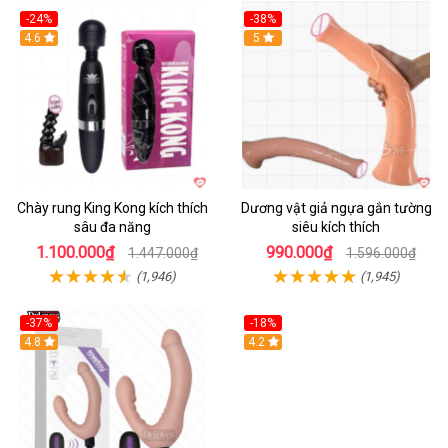
-24%
-38%
4.6
Hot
5
Chày rung King Kong kích thích
Dương vật giả ngựa gắn tường
sâu đa năng
siêu kích thích
1.100.000₫
990.000₫
1.447.000₫
1.596.000₫
(1,946)
(1,945)
-37%
-18%
Hot
4.8
Hot
4.2