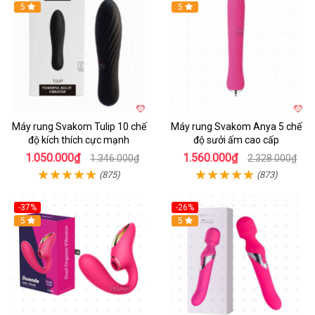
Hot
5
Hot
5
Máy rung Svakom Tulip 10 chế
Máy rung Svakom Anya 5 chế
độ kích thích cực mạnh
độ sưởi ấm cao cấp
1.050.000₫
1.560.000₫
1.346.000₫
2.328.000₫
(875)
(873)
-37%
-26%
Hot
5
Hot
5