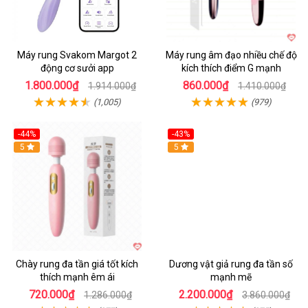
Máy rung Svakom Margot 2
Máy rung âm đạo nhiều chế độ
động cơ sưởi app
kích thích điểm G mạnh
1.800.000₫
860.000₫
1.914.000₫
1.410.000₫
(1,005)
(979)
-44%
-43%
Hot
5
Hot
5
Chày rung đa tần giá tốt kích
Dương vật giả rung đa tần số
thích mạnh êm ái
mạnh mẽ
720.000₫
2.200.000₫
1.286.000₫
3.860.000₫