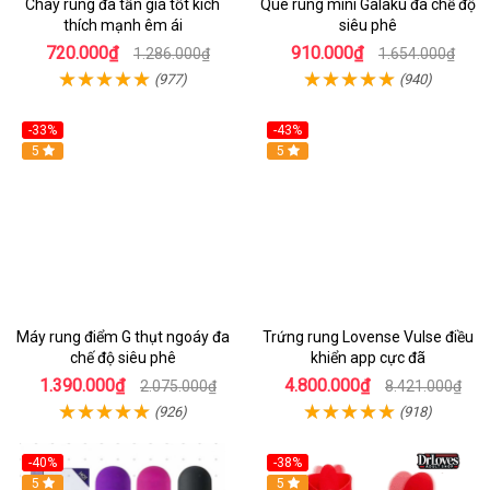
Chày rung đa tần giá tốt kích
Que rung mini Galaku đa chế độ
thích mạnh êm ái
siêu phê
720.000₫
910.000₫
1.286.000₫
1.654.000₫
(977)
(940)
-33%
-43%
Hot
5
Hot
5
Máy rung điểm G thụt ngoáy đa
Trứng rung Lovense Vulse điều
chế độ siêu phê
khiển app cực đã
1.390.000₫
4.800.000₫
2.075.000₫
8.421.000₫
(926)
(918)
-40%
-38%
5
Hot
5