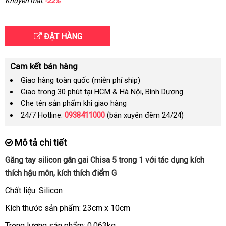
Khuyến mãi:
-22%
ĐẶT HÀNG
Cam kết bán hàng
Giao hàng toàn quốc (miễn phí ship)
Giao trong 30 phút tại HCM & Hà Nội, Bình Dương
Che tên sản phẩm khi giao hàng
24/7 Hotline:
0938411000
(bán xuyên đêm 24/24)
Mô tả chi tiết
Găng tay silicon gân gai Chisa 5 trong 1
đặt
với tác dụng kích
thích hậu môn
vệ
, kích thích điểm G
hàng
sinh
Chất liệu: Silicon
Kích thước sản phẩm: 23cm x 10cm
Trọng lượng sản phẩm: 0,063kg