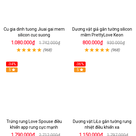
Cu gia dinh tuong Jiuai gai mem
Dương vật giả gắn tường silicon
silicon cuc suong
mềm PrettyLove Keon
1.080.000₫
800.000₫
1.742.000₫
930.000₫
(968)
(968)
-34%
-36%
5
5
Trứng rung Love Spouse điều
Dương vật LiLo gắn tường rung
khiển app rung cực mạnh
nhiệt điều khiển xa
1.790.000₫
1.150.000₫
2.712.000₫
1.797.000₫