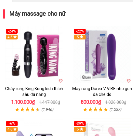
Máy massage cho nữ
-24%
-22%
4.6
Hot
5
Chày rung King Kong kích thích
May rung Durex V VIBE nho gon
sâu đa năng
da che do
1.100.000₫
800.000₫
1.447.000₫
1.026.000₫
(1,946)
(1,237)
-6%
-39%
4.6
Hot
5