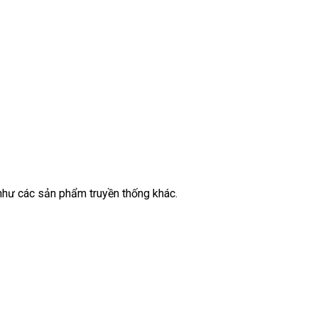
 như
tham
các sản phẩm truyền thống khác.
khảo