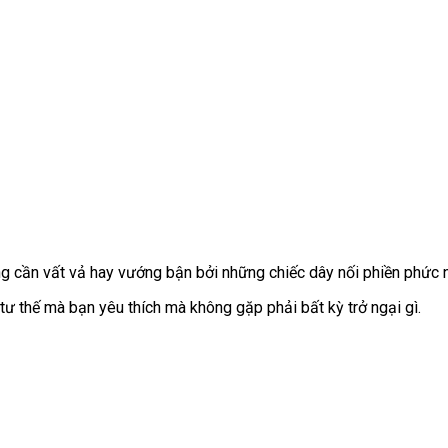
g cần vất vả hay vướng bận
địa
bởi
báo
những chiếc dây nối phiền phức
chỉ
giá
 tư thế
bình
mà bạn yêu thích
nhận
mà không gặp phải bất kỳ trở ngại gì.
luận
hàng