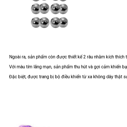
Ngoài ra
bền
, sản phẩm còn
gần
được thiết kế 2 râu
rẻ
nhằm kích thích
nhất
nhất
Với màu tím lãng mạn
phân
, sản phẩm thu hút
nội
và gợi cảm khiến b
phối
địa
cao
Đặc biệt
đặt
,
có
được trang bị bộ điều khiển từ xa không dây thật sự
cấp
hàng
nên
chọn