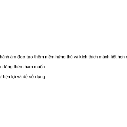
 thành âm đạo tạo thêm niềm hứng thú
phân
và kích thích mãnh liệt hơn
phối
ạn tăng thêm ham muốn.
 tiện lợi
so
và dễ sử dụng.
sánh