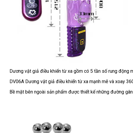
Dương vật giả điều khiển từ xa gồm có 5 tần số rung động
DV06A Dương vật giả điều khiển từ xa mạnh mẽ
Thái
và xoay 36
Lan
Bề mặt bên ngoài sản phẩm
giá
được thiết kế
sử
những đường gân 
sỉ
dụng