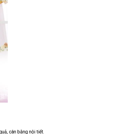
 quả
khuyến
, cân bằng nội tiết.