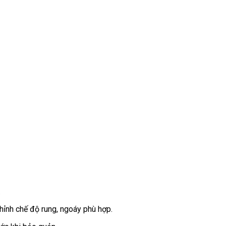
.
hỉnh chế độ rung
khách
, ngoáy phù hợp.
hàng