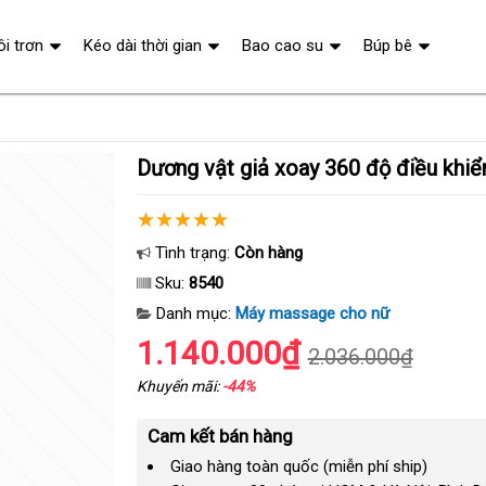
ôi trơn
Kéo dài thời gian
Bao cao su
Búp bê
Dương vật giả xoay 360 độ điều kh
Tình trạng:
Còn hàng
Sku:
8540
Danh mục:
Máy massage cho nữ
1.140.000₫
2.036.000₫
Khuyến mãi:
-44%
Cam kết bán hàng
Giao hàng toàn quốc (miễn phí ship)