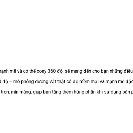
 mạnh mẽ
gần
và
xưởng
có thể xoay 360 độ
Úc
,
miễn
sẽ mang đến cho bạn
xách
những điều 
nhất
phí
tay
0 độ – mô phỏng dương vật thật có độ mềm mại
theo
và mạnh mẽ đặc 
yêu
trơn
Lazada
, mịn màng
tiết
, giúp bạn tăng thêm hứng phấn khi sử dụng sản 
cầu
kiệm