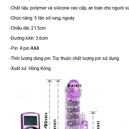
đảo
-Chất liệu: polymer
thống
và silicone cao cấp
cung
, an toàn cho người 
kê
cấp
-Chức năng: 5 tần số rung
nhập
, ngoáy
khẩu
-Chiều dài: 21.5cm
-Đường kính: 3.6cm
-Pin: 4 pin AAA
-Thời lượng dùng pin: Tùy thuộc chất lượng pin sử dụng.
-Xuất xứ: Hồng Kông