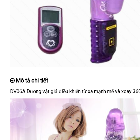
Mô tả chi tiết
DV06A Dương vật giả điều khiển từ xa mạnh mẽ
giá
và xoay 36
rẻ