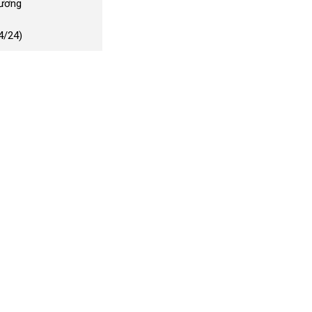
Dương
4/24)