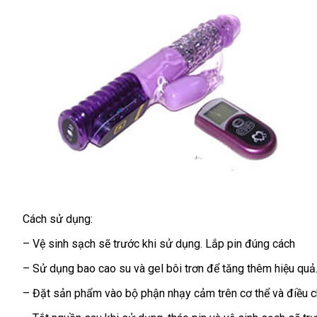
Cách sử dụng:
– Vệ sinh sạch
bảo
sẽ trước khi sử dụng
sử
. Lắp pin đúng cách
hành
dụng
– Sử dụng bao cao su
mua
và gel bôi trơn
shopee
để tăng thêm hiệu quả
hàng
– Đặt sản phẩm vào bộ phận nhạy cảm trên cơ thể
tổng
và điều c
hợp