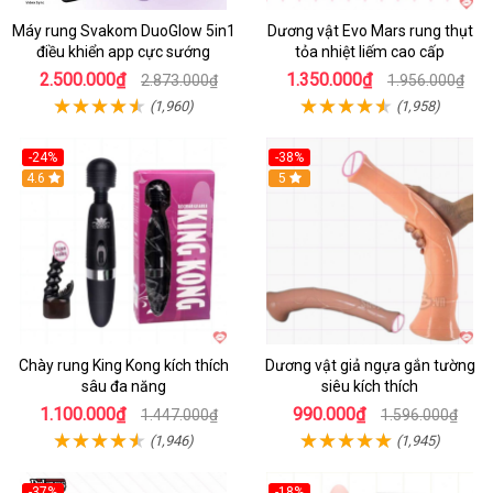
Máy rung Svakom DuoGlow 5in1
Dương vật Evo Mars rung thụt
điều khiển app cực sướng
tỏa nhiệt liếm cao cấp
2.500.000₫
1.350.000₫
2.873.000₫
1.956.000₫
(1,960)
(1,958)
-24%
-38%
4.6
Hot
5
Chày rung King Kong kích thích
Dương vật giả ngựa gắn tường
sâu đa năng
siêu kích thích
1.100.000₫
990.000₫
1.447.000₫
1.596.000₫
(1,946)
(1,945)
-37%
-18%