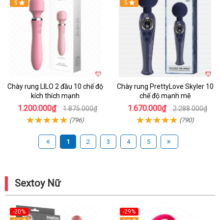
Hot
5
Hot
5
Chày rung LILO 2 đầu 10 chế độ
Chày rung PrettyLove Skyler 10
kích thích mạnh
chế độ mạnh mẽ
1.200.000₫
1.670.000₫
1.875.000₫
2.288.000₫
(796)
(790)
1
2
3
4
5
Sextoy Nữ
-20%
-29%