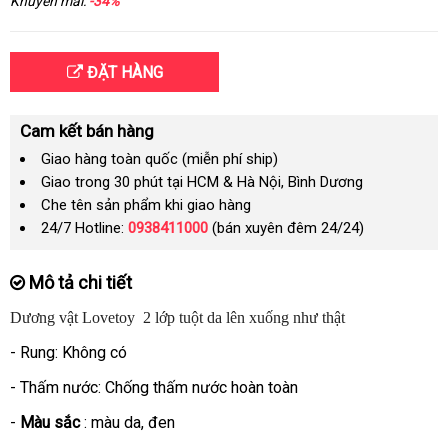
Khuyến mãi:
-34%
ĐẶT HÀNG
Cam kết bán hàng
Giao hàng toàn quốc (miễn phí ship)
Giao trong 30 phút tại HCM & Hà Nội, Bình Dương
Che tên sản phẩm khi giao hàng
24/7 Hotline:
0938411000
(bán xuyên đêm 24/24)
Mô tả chi tiết
Dương vật Lovetoy 2 lớp tuột da lên xuống như thật
- Rung:
Không có
- Thấm nước:
Chống thấm nước hoàn toàn
-
Màu sắc
: màu da
lắp
, đen
đặt