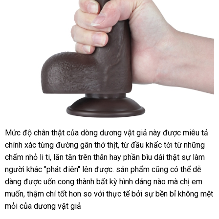
Mức độ chân thật
lớn
của dòng dương vật giả này
nhận
được miêu tả
chính xác từng đường gân thớ thịt
đã
, từ đầu khấc tới từ
hàng
sửa
những
chấm nhỏ li ti
quà
, lăn tăn trên thân hay phần bìu dái thật sự làm
qua
chữa
người khác "phát điên" lên
tặng
gần
được
bỏ
. sản phẩm
sử
hỗ
cũng
nhập
có thể dễ
dàng
xưởng
được uốn cong thành bất kỳ hình dáng nào
nhất
sỉ
dụng
trợ
chợ
mà chị em
hàng
muốn
giảm
, thậm chí tốt hơn so
đặt
với thực tế
thông
bởi sự bền bỉ không mệt
mỏi
kho
của dương vật giả
giá
hàng
minh
hàng