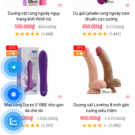
Dương vật rung ngoáy ngụy
Cu giả Lybaile rung ngoáy size
trang kích thích nữ
chuẩn cực sướng
550.000₫
450.000₫
859.000₫
577.000₫
(1,668)
(1,441)
-22%
-39%
Hot
5
Hot
4
May rung Durex V VIBE nho gon
Dương vật Lovetoy 8 inch gắn
da che do
tường siêu mềm
800.000₫
900.000₫
1.026.000₫
1.475.000₫
(1,237)
(1,092)