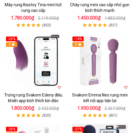
Máy rung Kisstoy Tina mini hút
Chày rung mini cao cấp nhỏ gọn
rung cao cấp
kích thích mạnh
1.780.000₫
1.450.000₫
2.119.000₫
1.883.000₫
(853)
(837)
-26%
-14%
Hot
5
Hot
5
Trứng rung Svakom Edeny điều
Svakom Emma Neo rung mini
khiển app kích thích kín đáo
kết nối app tiện lợi
1.800.000₫
1.950.000₫
2.432.000₫
2.267.000₫
(820)
(801)
-36%
-27%