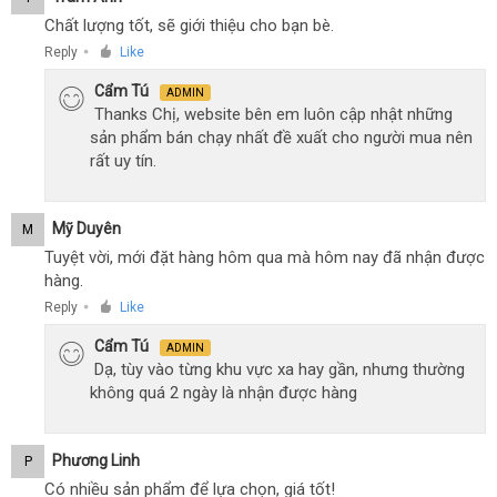
Chất lượng tốt, sẽ giới thiệu cho bạn bè.
Reply
Like
●
Cẩm Tú
ADMIN
Thanks Chị, website bên em luôn cập nhật những
sản phẩm bán chạy nhất đề xuất cho người mua nên
rất uy tín.
Mỹ Duyên
M
Tuyệt vời, mới đặt hàng hôm qua mà hôm nay đã nhận được
hàng.
Reply
Like
●
Cẩm Tú
ADMIN
Dạ, tùy vào từng khu vực xa hay gần, nhưng thường
không quá 2 ngày là nhận được hàng
Phương Linh
P
Có nhiều sản phẩm để lựa chọn, giá tốt!