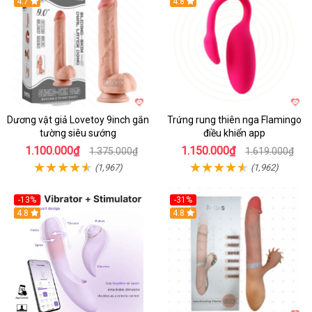
Hot
4.7
Hot
4.8
Dương vật giả Lovetoy 9inch gắn
Trứng rung thiên nga Flamingo
tường siêu sướng
điều khiển app
1.100.000₫
1.150.000₫
1.375.000₫
1.619.000₫
(1,967)
(1,962)
-13%
-31%
4.8
4.8