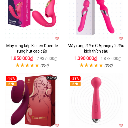
Máy rung kép Kissen Duende
Máy rung điểm G Aphojoy 2 đầu
rung hút cao cấp
kích thích sâu
1.850.000₫
1.390.000₫
2.937.000₫
1.878.000₫
(864)
(862)
-16%
-23%
Hot
5
Hot
5