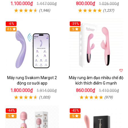
1.100.000₫
800.000₫
1.447.000₫
1.026.000₫
(1,946)
(1,237)
-6%
-39%
4.6
Hot
5
Máy rung Svakom Margot 2
Máy rung âm đạo nhiều chế độ
động cơ sưởi app
kích thích điểm G mạnh
1.800.000₫
860.000₫
1.914.000₫
1.410.000₫
(1,005)
(979)
-44%
-45%
Hot
5
Hot
5