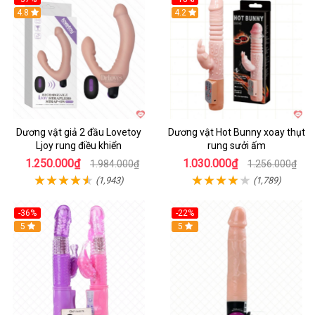
Hot
4.8
Hot
4.2
Dương vật giả 2 đầu Lovetoy
Dương vật Hot Bunny xoay thụt
Ljoy rung điều khiển
rung sưởi ấm
1.250.000₫
1.030.000₫
1.984.000₫
1.256.000₫
(1,943)
(1,789)
-36%
-22%
Hot
5
Hot
5