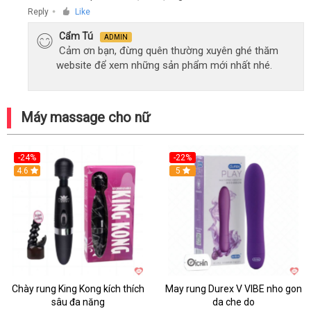
Reply
Like
●
Cẩm Tú
ADMIN
Cảm ơn bạn, đừng quên thường xuyên ghé thăm
website để xem những sản phẩm mới nhất nhé.
Máy massage cho nữ
-24%
-22%
4.6
Hot
5
Chày rung King Kong kích thích
May rung Durex V VIBE nho gon
sâu đa năng
da che do