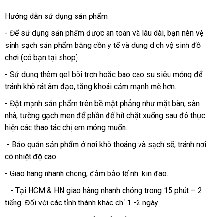
Hướng dẫn sử dụng sản phẩm:
- Để sử dụng sản phẩm
hướng
được an toàn
nước
và lâu dài
miễn
, bạn nên vệ
sinh sạch sản phẩm bằng cồn y tế
dẫn
gần
và dung dịch vệ sinh đồ
ngoài
phí
chơi (có bạn tại shop)
nhất
- Sử dụng thêm gel bôi trơn
hướng
hoặc bao cao su siêu mỏng
amazo
để
tránh khô rát âm đạo
vệ
, tăng khoái cảm mạnh mẽ hơn.
dẫn
sinh
- Đặt mạnh sản phẩm trên bề mặt phẳng như mặt bàn
thanh
, sàn
nhà
quà
, tường gạch men
chợ
để phần đế hít chặt xuống
chất
sau đó thực
toán
hiện
tặng
địa
các thao tác chị em móng muốn.
lượng
chỉ
- Bảo quản sản phẩm ở nơi khô thoáng
thanh
và sạch
Trung
sẽ
xách
, tránh nơi
có nhiệt độ cao.
lý
Quốc
tay
- Giao hàng nhanh chóng
shopee
, đảm bảo tế nhị kín đáo.
- Tại HCM & HN giao hàng nhanh chóng trong 15 phút – 2
tiếng
thương
. Đối
theo
với
tư
các tỉnh thành khác chỉ 1 -2 ngày
hiệu
yêu
vấn