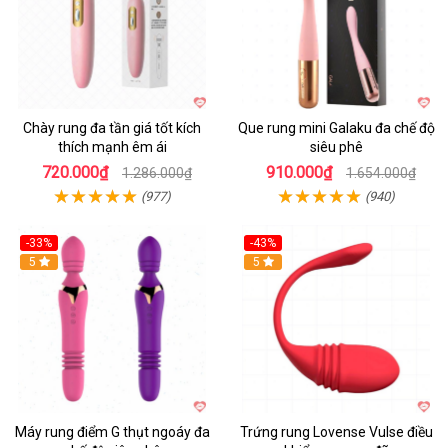
Chày rung đa tần giá tốt kích
Que rung mini Galaku đa chế độ
thích mạnh êm ái
siêu phê
720.000₫
910.000₫
1.286.000₫
1.654.000₫
(977)
(940)
-33%
-43%
Hot
5
Hot
5
Máy rung điểm G thụt ngoáy đa
Trứng rung Lovense Vulse điều