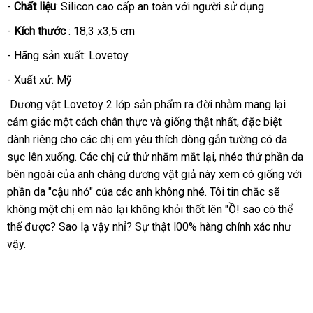
-
Chất liệu
: Silicon cao cấp an toàn
giá
với người sử dụng
sỉ
-
Kích thước
: 18,3 x3,5 cm
- Hãng sản xuất
: Lovetoy
- Xuất xứ:
Mỹ
Dương vật Lovetoy 2 lớp
s
ản phẩm ra đời
cũ
nhằm mang lại
cảm giác một cách chân thực
rẻ
và giống thật nhất
qua
,
tư
đặc biệt
dành
nội
riêng cho
thương
các chị em yêu thích dòng gắn tường có da
nhất
app
vấn
sục lên xuống
địa
Lazada
. Các chị cứ thử nhắm mắt lại
hiệu
shop
,
địa
nhéo thử phần da
bên ngoài
ăn
của anh chàng dương vật giả này xem có giống
chỉ
giá
với
phần da "cậu nhỏ"
trộm
dễ
của
rẻ
các anh không
mini
nhé
ăn
. Tôi tin chắc
nhập
sẽ
rẻ
không một chị em nào lại không khỏi thốt lên "Ồ! sao
dàng
nhất
trộm
link
có thể
khẩu
thế
showroom
được
nhập
? Sao lạ vậy nhỉ
hỗ
? Sự thật l00% hàng chính xác
web
đã
như
vậy.
khẩu
trợ
qua
sử
dụng