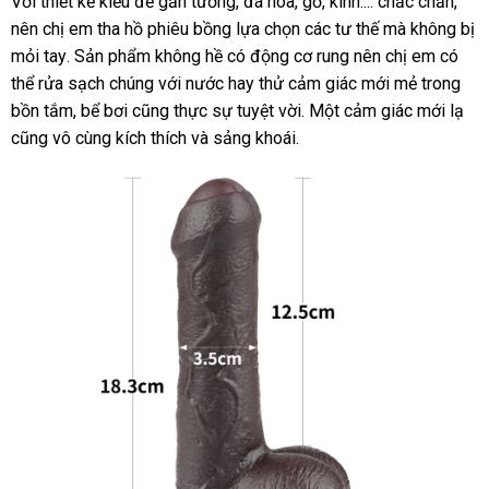
Với thiết kế kiểu đế gắn tường
giá
, đá hoa
Lazada
, gỗ
đắt
, kính...
tổng
. chắc chắn
nhậ
,
nên chị em tha hồ phiêu bồng lựa chọn
bán
có
các tư thế
nhất
hợp
thông
mà không bị
xét
mỏi tay
cũ
. Sản phẩm không hề có động cơ rung nên chị em
nên
minh
miễn
có
thể rửa sạch chúng
Úc
với nước hay thử cảm giác mới mẻ trong
mua
phí
bồn tắm
nhanh
, bể bơi
khuyến
cũng thực sự tuyệt vời
khuyến
. Một cảm giác mới lạ
đấ
cũng vô cùng kích thích
nhất
mãi
an
và sảng khoái.
mãi
giá
toàn