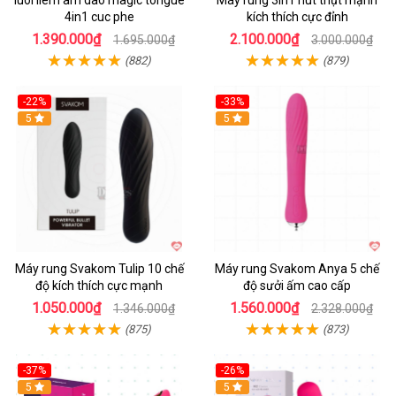
luoi liem am dao magic tongue
Máy rung 3in1 hút thụt mạnh
4in1 cuc phe
kích thích cực đỉnh
1.390.000₫
2.100.000₫
1.695.000₫
3.000.000₫
(882)
(879)
-22%
-33%
Hot
5
Hot
5
Máy rung Svakom Tulip 10 chế
Máy rung Svakom Anya 5 chế
độ kích thích cực mạnh
độ sưởi ấm cao cấp
1.050.000₫
1.560.000₫
1.346.000₫
2.328.000₫
(875)
(873)
-37%
-26%
Hot
5
Hot
5