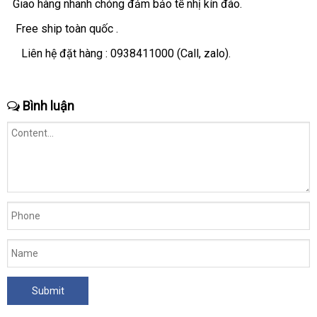
Giao hàng nhanh chóng đảm bảo tế nhị kín đáo.
cầu
Free ship toàn quốc .
Liên hệ đặt hàng :
0938411000
(Call
nhập
, zalo).
khẩu
Bình luận