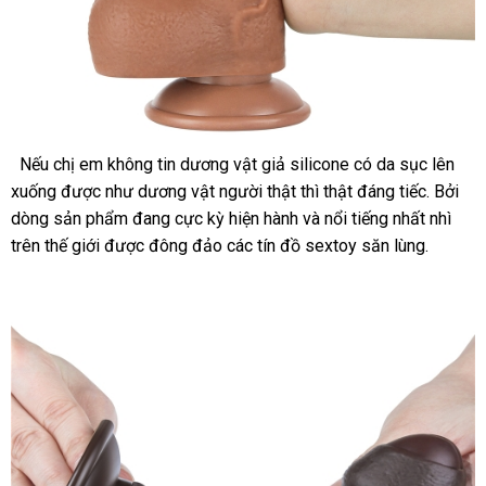
giá
Nếu chị em không tin dương vật giả silicone có da sục lên
xuống
rẻ
thương
được như dương vật người thật
dễ
thì thật đáng tiếc
tổng
. Bởi
dòng sản phẩm đang cực kỳ hiện hành
hiệu
dàng
tham
và nổi tiếng nhất nhì
hợp
trên thế giới
danh
được đông đảo
hướng
các tín đồ sextoy săn lùng.
khảo
sách
dẫn