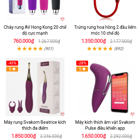
Chày rung AV Hong Kong 20 chế
Trứng rung hoa hồng 2 đầu liếm
độ cực mạnh
móc 10 chế độ
760.000₫
1.350.000₫
1.267.000₫
2.177.000₫
(901)
(892)
-43%
-28%
Hot
5
Hot
5
Máy rung Svakom Beatrice kích
Máy kích thích âm vật Svakom
thích đa điểm
Pulse điều khiển app
1.850.000₫
1.650.000₫
3.246.000₫
2.292.000₫