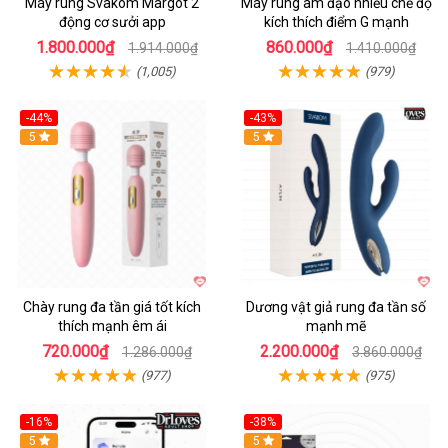
Máy rung Svakom Margot 2
Máy rung âm đạo nhiều chế độ
động cơ sưởi app
kích thích điểm G mạnh
1.800.000₫
860.000₫
1.914.000₫
1.410.000₫
(1,005)
(979)
-44%
-43%
Hot
5
Hot
5
Chày rung đa tần giá tốt kích
Dương vật giả rung đa tần số
thích mạnh êm ái
mạnh mẽ
720.000₫
2.200.000₫
1.286.000₫
3.860.000₫
(977)
(975)
-16%
-38%
Hot
5
Hot
5