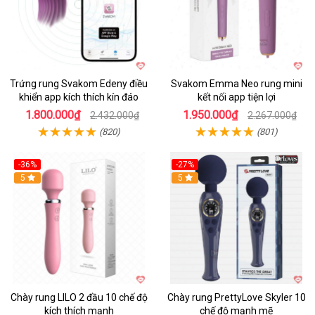
Trứng rung Svakom Edeny điều
Svakom Emma Neo rung mini
khiển app kích thích kín đáo
kết nối app tiện lợi
1.800.000₫
1.950.000₫
2.432.000₫
2.267.000₫
(820)
(801)
-36%
-27%
Hot
5
Hot
5
Chày rung LILO 2 đầu 10 chế độ
Chày rung PrettyLove Skyler 10
kích thích mạnh
chế độ mạnh mẽ