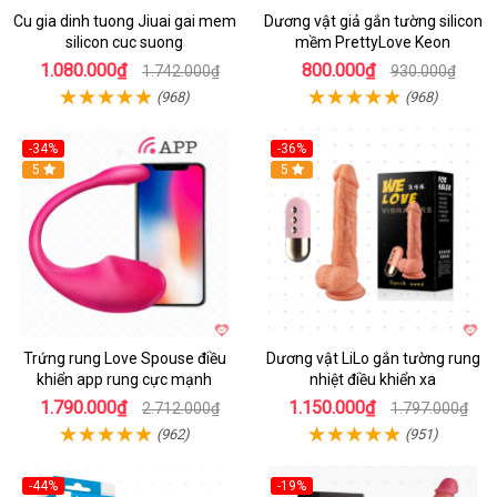
Cu gia dinh tuong Jiuai gai mem
Dương vật giả gắn tường silicon
silicon cuc suong
mềm PrettyLove Keon
1.080.000₫
800.000₫
1.742.000₫
930.000₫
(968)
(968)
-34%
-36%
5
5
Trứng rung Love Spouse điều
Dương vật LiLo gắn tường rung
khiển app rung cực mạnh
nhiệt điều khiển xa
1.790.000₫
1.150.000₫
2.712.000₫
1.797.000₫
(962)
(951)
-44%
-19%