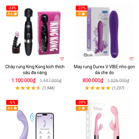
-24%
-22%
4.6
Hot
5
Chày rung King Kong kích thích
May rung Durex V VIBE nho gon
sâu đa năng
da che do
1.100.000₫
800.000₫
1.447.000₫
1.026.000₫
(1,946)
(1,237)
-6%
-39%
4.6
Hot
5