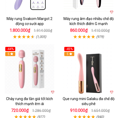
Máy rung Svakom Margot 2
Máy rung âm đạo nhiều chế độ
động cơ sưởi app
kích thích điểm G mạnh
1.800.000₫
860.000₫
1.914.000₫
1.410.000₫
(1,005)
(979)
-44%
-45%
Hot
5
Hot
5
Chày rung đa tần giá tốt kích
Que rung mini Galaku đa chế độ
thích mạnh êm ái
siêu phê
720.000₫
910.000₫
1.286.000₫
1.654.000₫
(977)
(940)