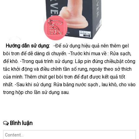
Hướng dẫn sử dụng:
-Để sử dụng hiệu quả nên thêm gel
bôi trơn
amazon
để dễ dàng di chuyển. -Trước khi mua về : Rửa sạch
báo
,
ở
để khô. -Trong
đổi
quá trình sử dụng: Lắp pin đúng chiều,bật công
giá
đâ
tắc khởi động
mua
và điều chỉnh tần số rung
trả
giao
, ngoáy theo sở thích
tốt
sả
của mình.
giá
Thêm chút gel bôi trơn
sắm
cũ
để đạt
hàng
giá
được kết quả tốt
xuấ
nhất. -Sau khi sử dụng: Rửa bằng nước sạch
sỉ
bán
Đức
, lau khô
Thái
, cho vào
trong hộp cho lần sử dụng sau.
Lan
Bình luận