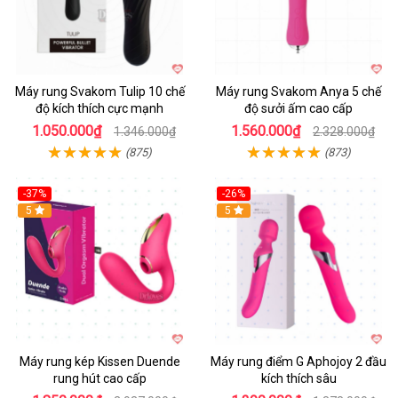
Máy rung Svakom Tulip 10 chế
Máy rung Svakom Anya 5 chế
độ kích thích cực mạnh
độ sưởi ấm cao cấp
1.050.000₫
1.560.000₫
1.346.000₫
2.328.000₫
(875)
(873)
-37%
-26%
Hot
5
Hot
5
Máy rung kép Kissen Duende
Máy rung điểm G Aphojoy 2 đầu
rung hút cao cấp
kích thích sâu