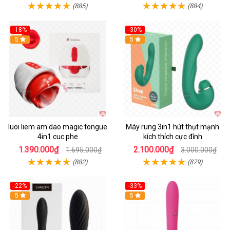
(885)
(884)
-18%
-30%
Hot
5
Hot
5
luoi liem am dao magic tongue
Máy rung 3in1 hút thụt mạnh
4in1 cuc phe
kích thích cực đỉnh
1.390.000₫
2.100.000₫
1.695.000₫
3.000.000₫
(882)
(879)
-22%
-33%
Hot
5
Hot
5