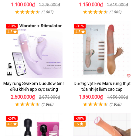
1.100.000₫
1.150.000₫
1.375.000₫
1.619.000₫
(1,967)
(1,962)
-13%
-31%
4.8
4.8
Máy rung Svakom DuoGlow 5in1
Dương vật Evo Mars rung thụt
điều khiển app cực sướng
tỏa nhiệt liếm cao cấp
2.500.000₫
1.350.000₫
2.873.000₫
1.956.000₫
(1,960)
(1,958)
-24%
-38%
4.6
Hot
5