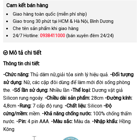
Cam kết bán hàng
Giao hàng toàn quốc (miễn phí ship)
Giao trong 30 phút tại HCM & Hà Nội, Bình Dương
Che tên sản phẩm khi giao hàng
24/7 Hotline:
0938411000
(bán xuyên đêm 24/24)
Mô tả chi tiết
Thông tin chi tiết:
-Chức năng:
Thủ dâm nữ,giải tỏa sinh lý hiệu quả.
-Đối tượng
sử dụng:
Nữ
shopee
,
bền
các cặp đôi dùng
rẻ
để làm mới đời sống phòng
the.
-Số lần sử dụng:
Nhiều lần
nhất
-Thể loại:
Dương vật giả
Silicon rung ngoáy.
-Chiều dài sản phẩm:
28cm
-Đường kính:
4,8cm
-Rung:
7 cấp độ rung.
-Chất liệu:
Silicon
-Độ
cứng/mềm:
mềm.
-Khả năng chống nước:
100% chống thấm
nước.
-Pin:
4 pin AAA.
-Màu sắc:
Màu da.
-Nhập khẩu:
Hồng
Kông