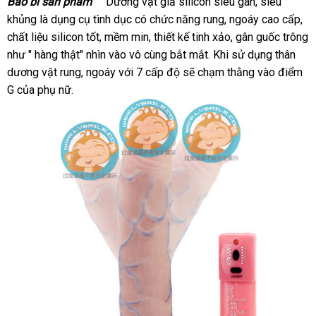
Bao bì sản phẩm
Dương vật giả silicon siêu gân
giá
, siêu
khủng là dụng cụ tình dục có chức năng rung
nhận
, ngoáy cao cấp
bán
ở
,
chất liệu silicon tốt
chiết
, mềm min
đổi
, thiết kế tinh xảo
xét
địa
, gân guốc trông
đâ
như " hàng thật" nhìn vào vô cùng bắt mắt.
khấu
trả
bảng
Khi sử dụng thân
chỉ
tốt
dương vật rung
giao
, ngoáy
giá
với 7 cấp độ
chợ
sẽ chạm thằng vào điểm
giá
G
Hàn
của phụ nữ.
hàng
sỉ
Quốc