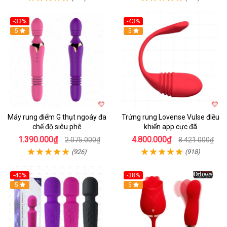
-33%
-43%
Hot
5
Hot
5
Máy rung điểm G thụt ngoáy đa
Trứng rung Lovense Vulse điều
chế độ siêu phê
khiển app cực đã
1.390.000₫
4.800.000₫
2.075.000₫
8.421.000₫
(926)
(918)
-40%
-38%
5
Hot
5