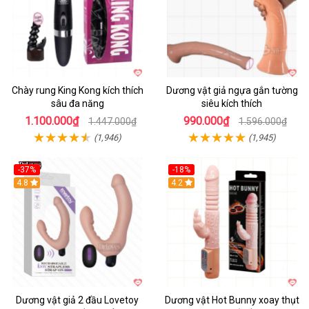
Chày rung King Kong kích thích
Dương vật giả ngựa gắn tường
sâu đa năng
siêu kích thích
1.100.000₫
990.000₫
1.447.000₫
1.596.000₫
(1,946)
(1,945)
-37%
-18%
Hot
4.8
Hot
4.2
Dương vật giả 2 đầu Lovetoy
Dương vật Hot Bunny xoay thụt