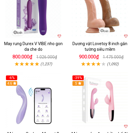
May rung Durex V VIBE nho gon
Dương vật Lovetoy 8 inch gắn
da che do
tường siêu mềm
800.000₫
900.000₫
1.026.000₫
1.475.000₫
(1,237)
(1,092)
-6%
-39%
4.6
Hot
5