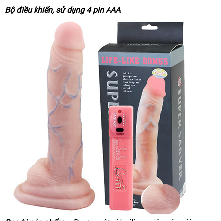
Bộ điều khiển
tiki
, sử dụng 4 pin AAA