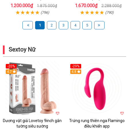
1.200.000₫
1.670.000₫
1.875.000₫
2.288.000₫
(796)
(790)
1
2
3
4
5
Sextoy Nữ
-20%
-29%
Hot
4.7
Hot
4.8
Dương vật giả Lovetoy 9inch gắn
Trứng rung thiên nga Flamingo
tường siêu sướng
điều khiển app