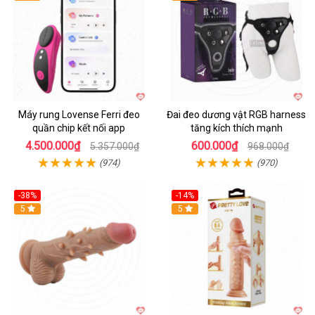
Máy rung Lovense Ferri đeo
Đai đeo dương vật RGB harness
quần chip kết nối app
tăng kích thích mạnh
4.500.000₫
600.000₫
5.357.000₫
968.000₫
(974)
(970)
-38%
-14%
5
5