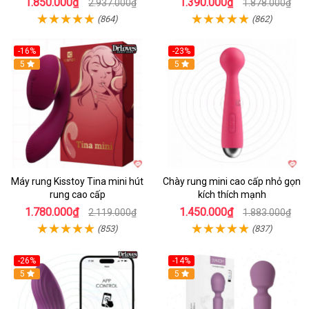
1.850.000₫
1.390.000₫
2.937.000₫
1.878.000₫
(864)
(862)
-16%
-23%
Hot
5
Hot
5
Máy rung Kisstoy Tina mini hút
Chày rung mini cao cấp nhỏ gọn
rung cao cấp
kích thích mạnh
1.780.000₫
1.450.000₫
2.119.000₫
1.883.000₫
(853)
(837)
-26%
-14%
Hot
5
Hot
5