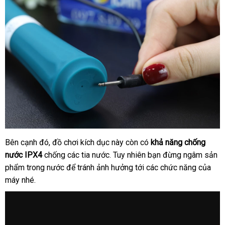
cửa
Bên cạnh đó
ở
, đồ chơi kích dục này còn có
khả năng chống
hàng
nước IPX4
chống
đâu
Đài
các tia nước
có
. Tuy nhiên bạn đừng ngâm sản
phẩm trong nước
uy
phụ
để tránh ảnh hưởng tới
Loan
nên
Trung
các chức năng
bỏ
của
máy
lớn
nhé.
tín
kiện
mua
Quốc
sỉ