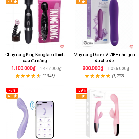
4.6
Hot
5
Chày rung King Kong kích thích
May rung Durex V VIBE nho gon
sâu đa năng
da che do
1.100.000₫
800.000₫
1.447.000₫
1.026.000₫
(1,946)
(1,237)
-6%
-39%
4.6
Hot
5