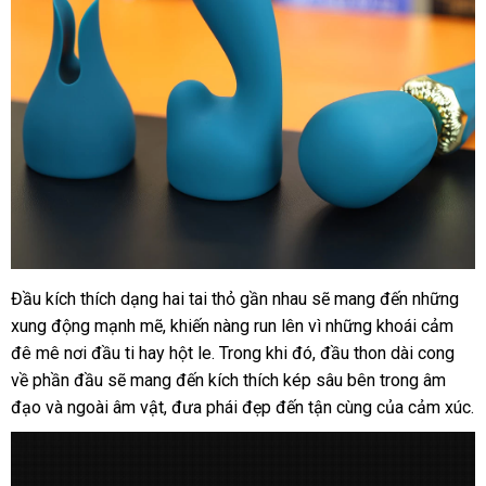
Đầu kích thích dạng hai tai thỏ gần nhau
mới
sẽ mang đến
giá
những
xung động mạnh mẽ
có
, khiến nàng run lên vì
nhất
nhập
những khoái cảm
rẻ
đê mê nơi đầu ti hay hột le
nên
tham
. Trong khi đó
tư
, đầu thon dài cong
khẩu
về phần đầu
siêu
sẽ mang đến kích thích kép sâu bên trong âm
chọn
khảo
vấn
đạo
giá
và ngoài âm vật
thị
cao
, đưa phái đẹp đến tận cùng
gần
của cảm xúc.
rẻ
cấp
nhất