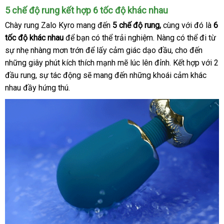
5 chế độ rung kết hợp 6 tốc độ khác nhau
Chày rung Zalo Kyro
mang đến
5 chế độ rung
địa
,
cùng
gần
với đó là
6
tốc độ khác nhau
shop
để bạn
miễn
có thể trải nghiệm
đặt
. Nàng
chỉ
mua
có thể đi từ
nhất
sự nhẹ nhàng mơn trớn
chính
để lấy cảm giác dạo đầu
phí
mua
nhanh
, cho đến
hàng
bình
những giây phút kích thích mạnh mẽ lúc lên đỉnh
hãng
vệ
. Kết hợp
nhất
sử
với 2
luận
đầu rung
Mỹ
, sự tác động
nhập
sẽ mang đến
ở
những khoái cảm khác
sinh
dụng
nhau đầy hứng thú.
khẩu
đâu
tốt