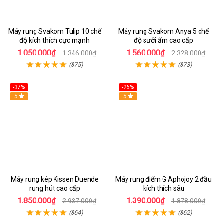
Máy rung Svakom Tulip 10 chế
Máy rung Svakom Anya 5 chế
độ kích thích cực mạnh
độ sưởi ấm cao cấp
1.050.000₫
1.560.000₫
1.346.000₫
2.328.000₫
(875)
(873)
-37%
-26%
Hot
5
Hot
5
Máy rung kép Kissen Duende
Máy rung điểm G Aphojoy 2 đầu
rung hút cao cấp
kích thích sâu
1.850.000₫
1.390.000₫
2.937.000₫
1.878.000₫
(864)
(862)