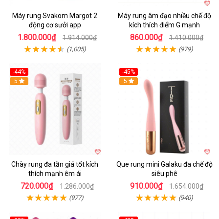
Máy rung Svakom Margot 2
Máy rung âm đạo nhiều chế độ
động cơ sưởi app
kích thích điểm G mạnh
1.800.000₫
860.000₫
1.914.000₫
1.410.000₫
(1,005)
(979)
-44%
-45%
Hot
5
Hot
5
Chày rung đa tần giá tốt kích
Que rung mini Galaku đa chế độ
thích mạnh êm ái
siêu phê
720.000₫
910.000₫
1.286.000₫
1.654.000₫
(977)
(940)