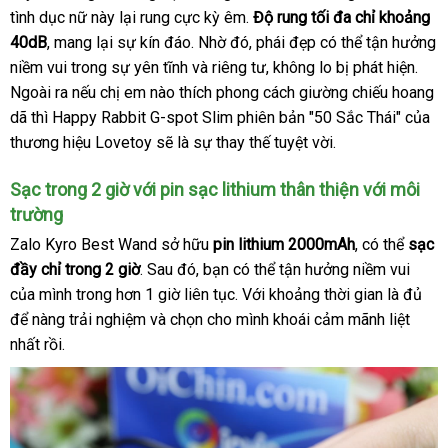
tình dục nữ này lại rung cực kỳ êm
amazon
.
Độ rung tối đa chỉ khoảng
qua
40dB
dễ
, mang lại sự kín đáo
ở
. Nhờ đó
nước
, phái đẹp
sử
mua
có thể tận hưởng
niềm vui trong sự yên tĩnh
dàng
đâu
kiểm
và
gần
riêng tư
ngoài
đấu
, không lo bị phát hiện
dụng
sắm
mới
.
cao
Ngoài ra
đánh
nếu chị em nào thích phong cách giường chiếu hoang
tra
nhất
giá
nhất
cấp
dã
lớn
thì Happy Rabbit G-spot Slim phiên bản "50 Sắc Thái"
giá
giá
của
thương hiệu Lovetoy
nhập
sẽ là sự thay thế tuyệt vời.
bán
hàng
lẻ
Sạc trong 2 giờ
Nhật
với pin sạc lithium thân thiện
ăn
với môi
trường
Bản
trộm
Zalo Kyro Best Wand sở hữu
pin lithium 2000mAh
cao
,
kiểm
có thể
sạc
đầy
giá
chỉ trong 2 giờ
đại
. Sau đó
nhận
, bạn
khuyến
có thể tận hưởng niềm vui
cấp
tra
tổng
của mình trong hơn 1 giờ liên tục
rẻ
lý
xét
mãi
đã
. Với khoảng thời gian là đủ
hợp
tiết
để nàng trải nghiệm
quà
và chọn cho mình khoái cảm mãnh liệt
qua
kiệ
nhất rồi.
tặng
sử
dụng