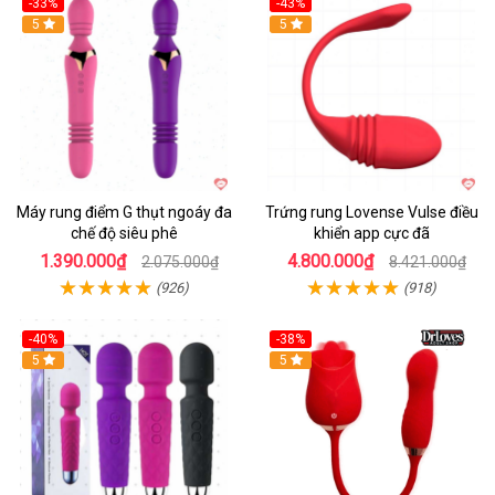
-33%
-43%
Hot
5
Hot
5
Máy rung điểm G thụt ngoáy đa
Trứng rung Lovense Vulse điều
chế độ siêu phê
khiển app cực đã
1.390.000₫
4.800.000₫
2.075.000₫
8.421.000₫
(926)
(918)
-40%
-38%
5
Hot
5