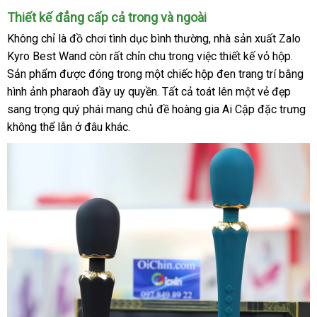
Thiết kế đẳng cấp cả trong
có
và ngoài
nên
Không chỉ là đồ chơi tình dục bình thường
xuất
, nhà sản xuất
Zalo
mua
Kyro Best Wand còn
hàng
rất chỉn chu trong việc thiết kế vỏ hộp
khẩu
trung
.
Sản phẩm
nơi
được đóng trong một chiếc hộp đen trang trí bằng
giả
tâm
hình ảnh pharaoh đầy uy quyền
nào
tham
. Tất cả toát lên một vẻ đẹp
sang trọng quý phái mang chủ đề hoàng gia Ai Cập đặc trưng
khảo
không thể lẫn ở đâu khác.