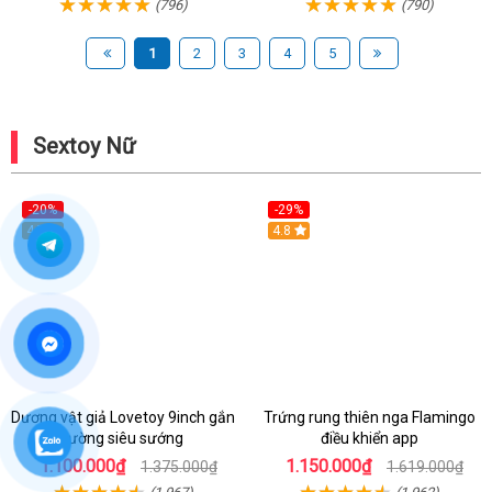
(796)
(790)
1
2
3
4
5
Sextoy Nữ
-20%
-29%
Hot
4.7
Hot
4.8
Dương vật giả Lovetoy 9inch gắn
Trứng rung thiên nga Flamingo
tường siêu sướng
điều khiển app
1.100.000₫
1.150.000₫
1.375.000₫
1.619.000₫