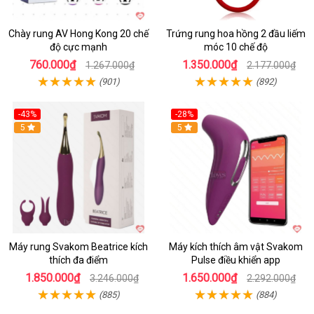
Chày rung AV Hong Kong 20 chế
Trứng rung hoa hồng 2 đầu liếm
độ cực mạnh
móc 10 chế độ
760.000₫
1.350.000₫
1.267.000₫
2.177.000₫
(901)
(892)
-43%
-28%
Hot
5
Hot
5
Máy rung Svakom Beatrice kích
Máy kích thích âm vật Svakom
thích đa điểm
Pulse điều khiển app
1.850.000₫
1.650.000₫
3.246.000₫
2.292.000₫
(885)
(884)