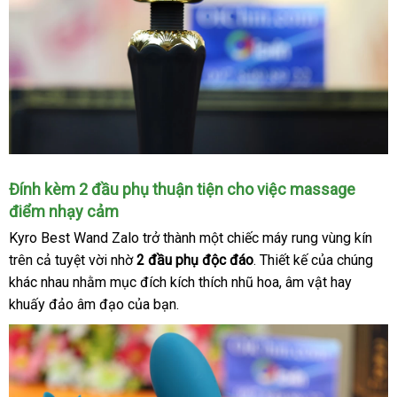
Đính kèm 2 đầu phụ thuận tiện cho việc massage
điểm nhạy cảm
Kyro Best Wand Zalo trở thành một chiếc máy rung vùng kín
trên cả tuyệt vời nhờ
2 đầu phụ độc đáo
lừa
. Thiết kế
giá
của chúng
khác nhau
cửa
nhằm mục đích kích thích nhũ hoa
đảo
xuất
, âm vật hay
bán
khuấy đảo âm đạo
hàng
tốt
của bạn.
khẩu
lẻ
nhất