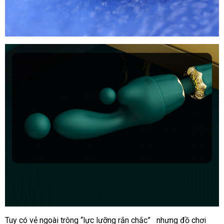
Tuy có vẻ ngoài trông “lực lưỡng rắn chắc”
đã
nhưng đồ chơi