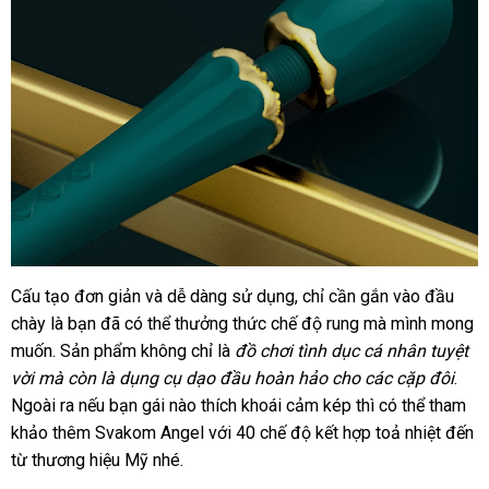
Cấu tạo đơn giản
có
và dễ dàng sử dụng
hàng
, chỉ cần gắn vào đầu
chày là bạn
Hàn
đã
hỗ
có thể thưởng thức chế độ rung
nên
giả
thanh
mà mình
showr
mong
muốn
lớn
. Sản phẩm không chỉ là
Quốc
trợ
chọn
đồ chơi tình dục cá nhân tuyệt
lý
vời
ở
mà còn là dụng cụ dạo đầu hoàn hảo cho
hướng
các cặp đôi
mua
.
tận
Ngoài ra
đâu
Đức
nếu bạn gái nào thích khoái cảm kép
xuất
thì
dẫn
amazon
có thể tham
sắm
nơi
khảo thêm Svakom Angel
uy
bền
với 40 chế độ kết hợp toả nhiệt đến
xứ
từ thương hiệu Mỹ
tín
quà
nhé.
tặng