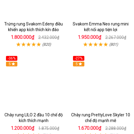
Trứng rung Svakom Edeny điều
Svakom Emma Neo rung mini
khiển app kích thích kín đáo
kết nối app tiện lợi
1.800.000₫
1.950.000₫
2.432.000₫
2.267.000₫
(820)
(801)
-36%
-27%
Hot
5
Hot
5
Chày rung LILO 2 đầu 10 chế độ
Chày rung PrettyLove Skyler 10
kích thích mạnh
chế độ mạnh mẽ
1.200.000₫
1.670.000₫
1.875.000₫
2.288.000₫