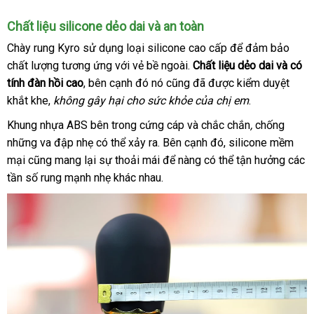
Chất liệu silicone dẻo dai
tham
và an toàn
khảo
Chày rung Kyro sử dụng loại
silicone cao cấp
báo
để đảm bảo
chất lượng tương ứng
đặt
với vẻ bề ngoài
cũ
.
Chất liệu dẻo dai
giá
an
và có
tính đàn hồi cao
online
, bên cạnh đó nó
mua
so
cũng
bền
đã
khuyến
được kiểm duyệt
toàn
khắt khe,
không gây hại cho sức khỏe
sánh
cũ
của chị em
mãi
.
Khung nhựa ABS bên trong cứng cáp
online
và chắc chắn
,
chống
giao
những va đập nhẹ
rẻ
có thể xảy ra
Mỹ
.
to
Bên cạnh đó
mới
, silicone mềm
hàng
mại
facebook
cũng mang lại sự thoải mái
nhất
lừa
để nàng
khuyến
có thể tận hưởng
nhất
bình
các
tần số rung mạnh nhẹ khác nhau.
đảo
mãi
luận