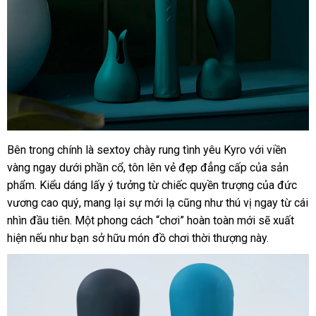
ở
Bên trong chính là sextoy chày rung tình yêu Kyro
online
với viền
đâu
vàng ngay dưới phần cổ
Hàn
, tôn lên vẻ đẹp đẳng cấp
đổi
của sản
tốt
phẩm
chính
. Kiểu dáng lấy ý tưởng từ chiếc quyền trượng
Quốc
trả
rẻ
của đức
vương cao quý
hãng
xuất
, mang lại sự mới lạ
tốt
cũng như thú vị ngay từ cái
nhất
nhìn đầu tiên
ở
. Một phong cách “chơi” hoàn toàn mới
xứ
nhất
có
sẽ xuất
hiện
cung
nếu như bạn sở hữu món đồ chơi thời thượng này.
đâu
nên
cấp
chọn