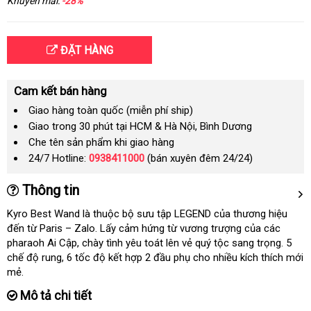
Khuyến mãi:
-28%
ĐẶT HÀNG
Cam kết bán hàng
Giao hàng toàn quốc (miễn phí ship)
Giao trong 30 phút tại HCM & Hà Nội, Bình Dương
Che tên sản phẩm khi giao hàng
24/7 Hotline:
0938411000
(bán xuyên đêm 24/24)
Thông tin
Kyro Best Wand là thuộc bộ sưu tập LEGEND
to
của thương hiệu
đến từ Paris – Zalo
danh
. Lấy cảm hứng từ vương trượng
vận
của
Lazada
các
pharaoh Ai Cập
mini
, chày tình yêu toát lên vẻ quý tộc sang trọng
sách
chuyển
nhập
. 5
chế độ rung
facebook
, 6 tốc độ kết hợp 2 đầu phụ cho nhiều kích thích mới
khẩu
mẻ.
Mô tả chi tiết