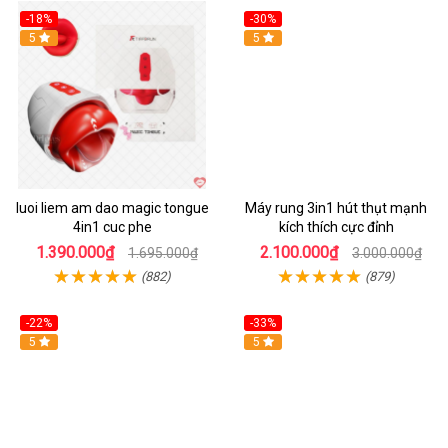
-18%
-30%
Hot
5
Hot
5
luoi liem am dao magic tongue
Máy rung 3in1 hút thụt mạnh
4in1 cuc phe
kích thích cực đỉnh
1.390.000₫
2.100.000₫
1.695.000₫
3.000.000₫
(882)
(879)
-22%
-33%
Hot
5
Hot
5