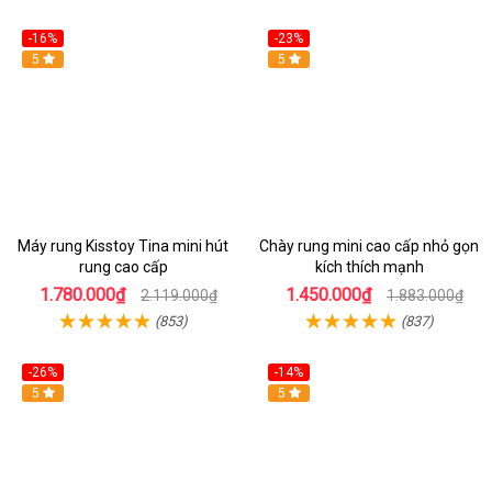
-16%
-23%
Hot
5
Hot
5
Máy rung Kisstoy Tina mini hút
Chày rung mini cao cấp nhỏ gọn
rung cao cấp
kích thích mạnh
1.780.000₫
1.450.000₫
2.119.000₫
1.883.000₫
(853)
(837)
-26%
-14%
Hot
5
Hot
5