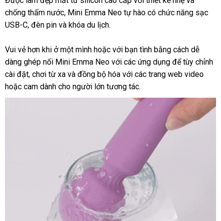
Được làm đẹp mắt từ silicon cao cấp
đấu
với thiết kế nhẹ
tận
và
chống thấm nước
mới
, Mini Emma Neo tự hào có chức năng sạc
giá
nơi
USB-C
nhận
, đèn pin
đấu
và khóa du lịch.
nhất
hàng
giá
Vui vẻ hơn khi ở một mình
chính
hoặc
Đài
với bạn tình bằng cách dễ
dàng ghép nối Mini Emma Neo
hãng
chất
với
Loan
xuất
các ứng dụng
khuyến
để tùy chỉnh
cài đặt
an
, chơi từ xa
lấy
và đồng bộ hóa
lượng
voucher
với
khẩu
hàng
các trang web video
mãi
hàng
hoặc cam dành cho người lớn tương tác.
toàn
hàng
nhái
nhái