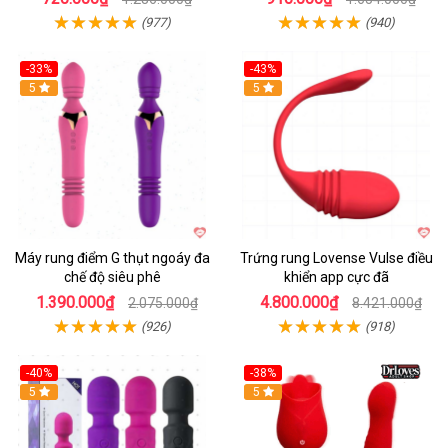
(977)
(940)
-33%
-43%
Hot
5
Hot
5
Máy rung điểm G thụt ngoáy đa
Trứng rung Lovense Vulse điều
chế độ siêu phê
khiển app cực đã
1.390.000₫
4.800.000₫
2.075.000₫
8.421.000₫
(926)
(918)
-40%
-38%
5
Hot
5