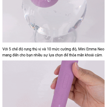
Với 5 chế độ rung thú vị
nội
và 10 mức cường độ
Thái
, Mini Emma Neo
mang đến cho bạn nhiều sự lựa chọn
địa
kiểm
để thỏa mãn khoái cảm.
Lan
tra