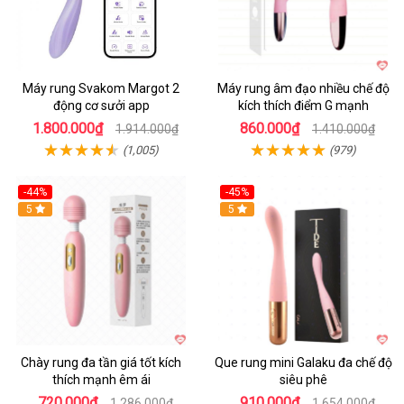
Máy rung Svakom Margot 2
Máy rung âm đạo nhiều chế độ
động cơ sưởi app
kích thích điểm G mạnh
1.800.000₫
860.000₫
1.914.000₫
1.410.000₫
(1,005)
(979)
-44%
-45%
Hot
5
Hot
5
Chày rung đa tần giá tốt kích
Que rung mini Galaku đa chế độ
thích mạnh êm ái
siêu phê
720.000₫
910.000₫
1.286.000₫
1.654.000₫