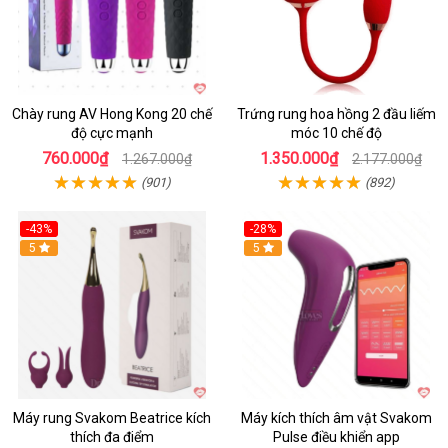
Chày rung AV Hong Kong 20 chế
Trứng rung hoa hồng 2 đầu liếm
độ cực mạnh
móc 10 chế độ
760.000₫
1.350.000₫
1.267.000₫
2.177.000₫
(901)
(892)
-43%
-28%
Hot
5
Hot
5
Máy rung Svakom Beatrice kích
Máy kích thích âm vật Svakom
thích đa điểm
Pulse điều khiển app