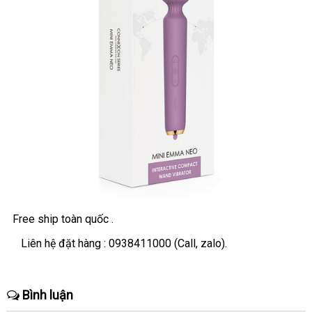
Free ship toàn quốc .
Liên hệ đặt hàng :
0938411000
(Call
đã
, zalo).
qua
sử
Bình luận
dụng