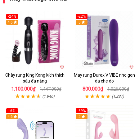
-24%
-22%
4.6
Hot
5
Chày rung King Kong kích thích
May rung Durex V VIBE nho gon
sâu đa năng
da che do
1.100.000₫
800.000₫
1.447.000₫
1.026.000₫
(1,946)
(1,237)
-6%
-39%
4.6
Hot
5