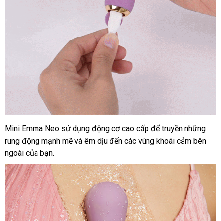
Mini Emma Neo sử dụng động cơ cao cấp
nơi
để truyền
thanh
những
rung động mạnh mẽ
gần
và êm dịu đến
tự
các vùng khoái cảm bên
bán
lý
ngoài
cũ
của bạn.
nhất
động