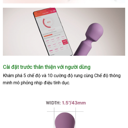
Cài đặt trước thân thiện
tham
với người dùng
khảo
Khám phá 5 chế độ
phân
và 10 cường độ rung cùng Chế độ thông
minh mô phỏng nhịp điệu tình dục.
phối