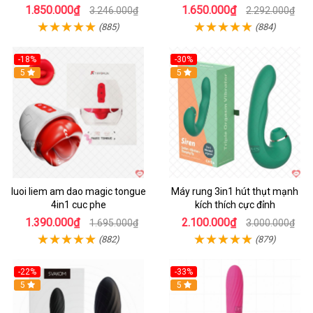
1.850.000₫
1.650.000₫
3.246.000₫
2.292.000₫
(885)
(884)
-18%
-30%
Hot
5
Hot
5
luoi liem am dao magic tongue
Máy rung 3in1 hút thụt mạnh
4in1 cuc phe
kích thích cực đỉnh
1.390.000₫
2.100.000₫
1.695.000₫
3.000.000₫
(882)
(879)
-22%
-33%
Hot
5
Hot
5