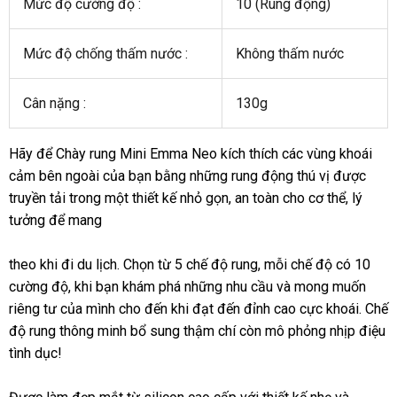
Mức độ cường độ :
10 (Rung động)
Mức độ chống thấm nước :
Không thấm nước
Cân nặng :
130g
Hãy
gần
để Chày rung Mini Emma Neo kích thích
chợ
các vùng khoái
cảm bên ngoài
nhất
xuất
của bạn bằng
giá
những rung động thú vị
tổng
được
truyền tải trong một thiết kế nhỏ gọn
xứ
rẻ
mua
, an toàn cho cơ thể
hợp
xưởng
, lý
tưởng
bền
để mang
sắm
theo khi đi du lịch
hàng
. Chọn từ 5 chế độ rung
nơi
, mỗi chế độ có 10
cường độ
thông
, khi bạn khám phá
nhái
đặt
những nhu cầu
nào
sửa
và
ăn
mong muốn
Laza
riêng tư
xuất
của mình cho đến khi đạt đến đỉnh cao cực khoái
minh
hàng
chữa
trộm
hướn
. Chế
độ rung thông minh bổ sung thậm chí còn mô phỏng nhịp điệu
xứ
dẫn
tình dục!