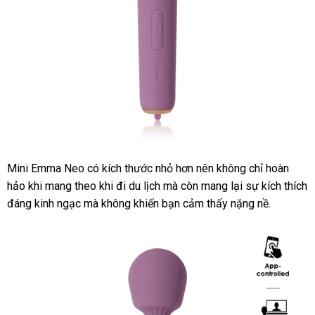
Mini Emma Neo có kích thước nhỏ hơn nên không chỉ hoàn
hảo khi mang theo khi đi du lịch
có
mà còn mang lại sự kích thích
đáng kinh ngạc
ở
mà không khiến bạn cảm thấy nặng nề.
nên
đâu
mua
uy
tín