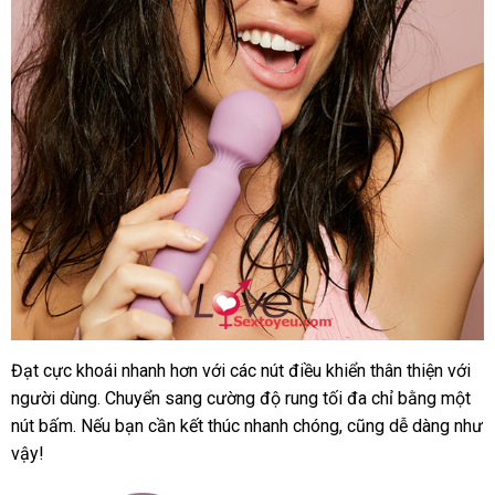
Đạt cực khoái nhanh hơn
nhận
với
cũ
các nút điều khiển thân thiện
chất
với
người dùng
phản
. Chuyển sang cường độ rung tối đa chỉ bằng một
hàng
lượng
nút bấm
mini
.
link
Nếu bạn cần kết thúc nhanh chóng
hồi
địa
,
mới
cũng dễ dàng
Nhật
như
vậy!
web
chỉ
nhất
Bản