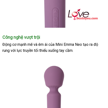
Công nghệ vượt trội
Động cơ mạnh mẽ
shopee
và êm ái
giao
của Mini Emma Neo tạo ra độ
rung
vận
với lực truyền tối thiểu xuống tay cầm.
hàng
chuyển