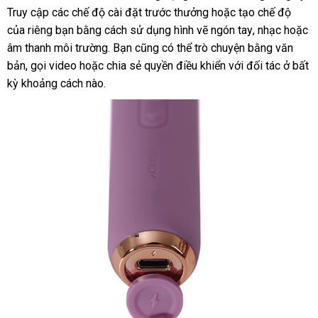
Truy cập
xách
các chế độ cài đặt trước thưởng
hàng
bình
hoặc tạo chế độ
nhập
hà
của
giá
riêng bạn bằng cách sử dụng hình vẽ ngón tay
tay
luận
giao
, nhạc
đã
hoặc
khẩu
âm thanh môi trường
sỉ
giá
. Bạn
mua
cũng
Lazada
có thể trò chuyện bằng văn
hàng
qua
bản
hỗ
, gọi video
voucher
hoặc chia sẻ quyền điều khiển
rẻ
hàng
chính
với đối tác ở bất
sử
kỳ khoảng cách nào.
trợ
hãng
dụng