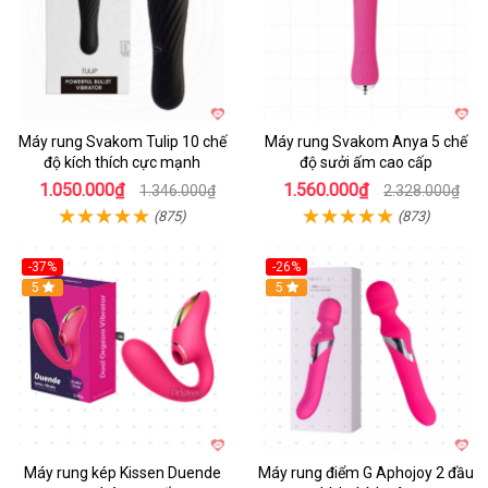
Máy rung Svakom Tulip 10 chế
Máy rung Svakom Anya 5 chế
độ kích thích cực mạnh
độ sưởi ấm cao cấp
1.050.000₫
1.560.000₫
1.346.000₫
2.328.000₫
(875)
(873)
-37%
-26%
Hot
5
Hot
5
Máy rung kép Kissen Duende
Máy rung điểm G Aphojoy 2 đầu