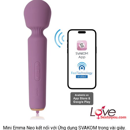
Mini Emma Neo kết nối
nhận
với Ứng dụng SVAKOM trong vài giây
b
.