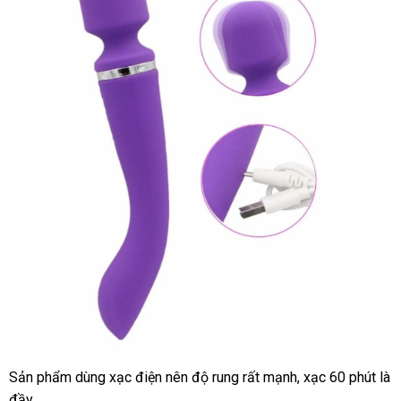
Sản phẩm dùng xạc điện nên độ rung
xưởng
rất mạnh
đại
, xạc 60 phút là
đầy.
lý