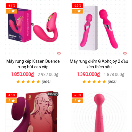
-37%
-26%
Hot
5
Hot
5
Máy rung kép Kissen Duende
Máy rung điểm G Aphojoy 2 đầu
rung hút cao cấp
kích thích sâu
1.850.000₫
1.390.000₫
2.937.000₫
1.878.000₫
(864)
(862)
-16%
-23%
Hot
5
Hot
5