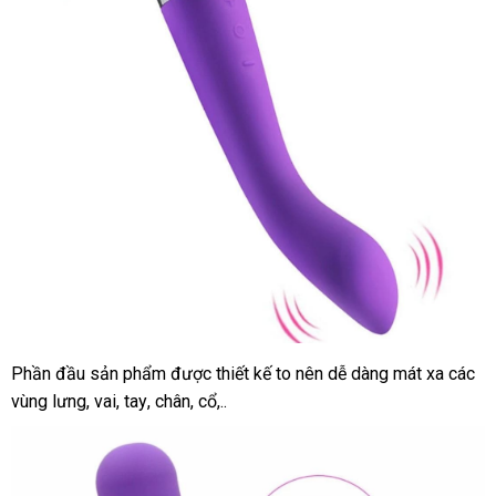
Phần đầu sản phẩm
đổi
được thiết kế to nên dễ dàng mát xa
bảng
các
vùng lưng
giảm
, vai
cao
, tay
phản
, chân
trả
đẹp
, cổ,..
giá
giá
cấp
hồi