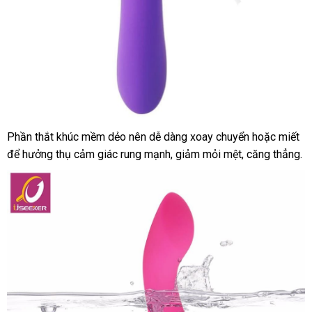
Phần thắt khúc mềm dẻo nên dễ dàng xoay chuyển
ăn
hoặc miết
nơ
để hưởng thụ cảm giác rung mạnh
tại
, giảm mỏi mệt
trung
, căng thẳng.
trộm
bá
nhà
tâm