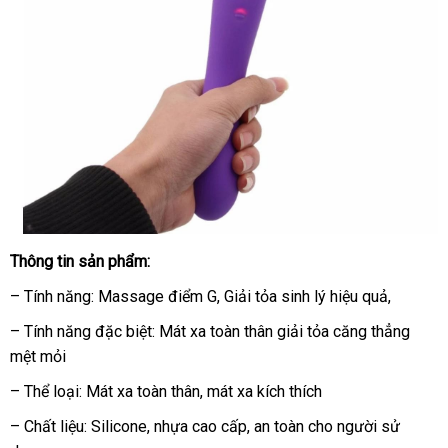
Thông tin sản phẩm:
– Tính năng: Massage điểm G
báo
, Giải tỏa sinh lý hiệu quả,
giá
– Tính năng
so
đặc biệt: Mát xa toàn thân giải tỏa căng thẳng
mệt mỏi
sánh
– Thể loại: Mát xa toàn thân
trung
, mát xa kích thích
tâm
– Chất liệu: Silicone
hỗ
, nhựa cao cấp
rẻ
, an toàn cho người sử