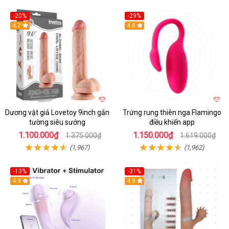
-20%
-29%
Hot
4.7
Hot
4.8
Dương vật giả Lovetoy 9inch gắn
Trứng rung thiên nga Flamingo
tường siêu sướng
điều khiển app
1.100.000₫
1.150.000₫
1.375.000₫
1.619.000₫
(1,967)
(1,962)
-13%
-31%
4.8
4.8