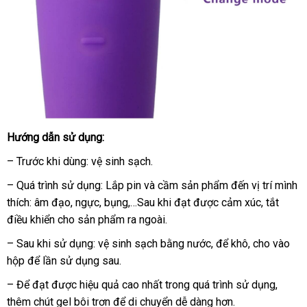
Hướng dẫn sử dụng:
– Trước khi dùng: vệ sinh sạch.
– Quá trình sử dụng: Lắp pin
amazon
và cầm sản phẩm đến vị trí mình
thích: âm đạo
Đức
, ngực
nơi
, bụng,…Sau khi đạt
mới
được cảm xúc
qua
, tắt
điều khiển cho sản phẩm ra ngoài.
nào
nhất
app
– Sau khi sử dụng: vệ sinh sạch bằng nước
giao
,
ở
để khô
cung
, cho vào
hộp
Đức
để lần sử dụng sau.
hàng
đâu
cấp
uy
– Để đạt
thanh
được hiệu quả cao nhất trong
facebook
quá trình sử dụng
bền
,
tín
thêm chút gel bôi trơn
lý
tận
để di chuyển dễ dàng hơn.