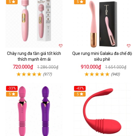
Hot
5
Hot
5
Chày rung đa tần giá tốt kích
Que rung mini Galaku đa chế độ
thích mạnh êm ái
siêu phê
720.000₫
910.000₫
1.286.000₫
1.654.000₫
(977)
(940)
-33%
-43%
Hot
5
Hot
5