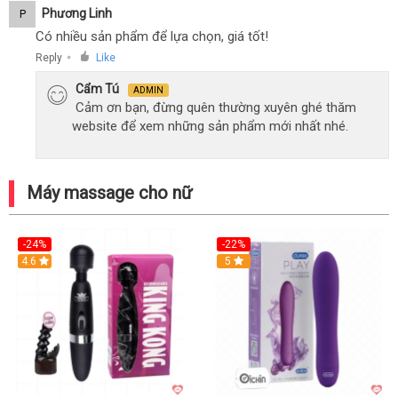
Phương Linh
P
Có nhiều sản phẩm để lựa chọn, giá tốt!
Reply
Like
●
Cẩm Tú
ADMIN
Cảm ơn bạn, đừng quên thường xuyên ghé thăm
website để xem những sản phẩm mới nhất nhé.
Máy massage cho nữ
-24%
-22%
4.6
Hot
5