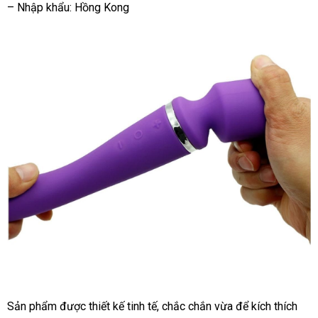
– Nhập khẩu: Hồng Kong
Sản phẩm
khuyến
được thiết kế tinh tế
mini
, chắc chắn vừa
dịch
để kích thích
có