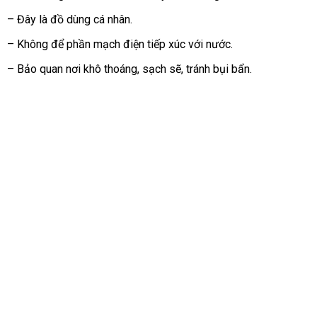
nơi
– Đây là đồ dùng cá nhân.
– Không
ở
để phần mạch điện tiếp xúc
an
với nước.
đâu
toàn
– Bảo quan nơi khô thoáng
nội
, sạch
an
sẽ
dịch
, tránh bụi bẩn.
uy
địa
toàn
vụ
tín