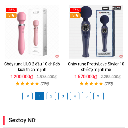
-36%
-27%
Hot
5
Hot
5
Chày rung LILO 2 đầu 10 chế độ
Chày rung PrettyLove Skyler 10
kích thích mạnh
chế độ mạnh mẽ
1.200.000₫
1.670.000₫
1.875.000₫
2.288.000₫
(796)
(790)
1
2
3
4
5
Sextoy Nữ