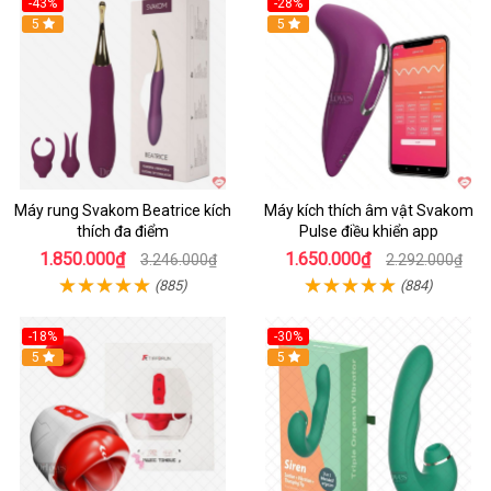
-43%
-28%
Hot
5
Hot
5
Máy rung Svakom Beatrice kích
Máy kích thích âm vật Svakom
thích đa điểm
Pulse điều khiển app
1.850.000₫
1.650.000₫
3.246.000₫
2.292.000₫
(885)
(884)
-18%
-30%
Hot
5
Hot
5