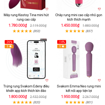
Máy rung Kisstoy Tina mini hút
Chày rung mini cao cấp nhỏ gọn
rung cao cấp
kích thích mạnh
1.780.000₫
1.450.000₫
2.119.000₫
1.883.000₫
(853)
(837)
-26%
-14%
Hot
5
Hot
5
Trứng rung Svakom Edeny điều
Svakom Emma Neo rung mini
khiển app kích thích kín đáo
kết nối app tiện lợi
1.800.000₫
1.950.000₫
2.432.000₫
2.267.000₫
(820)
(801)