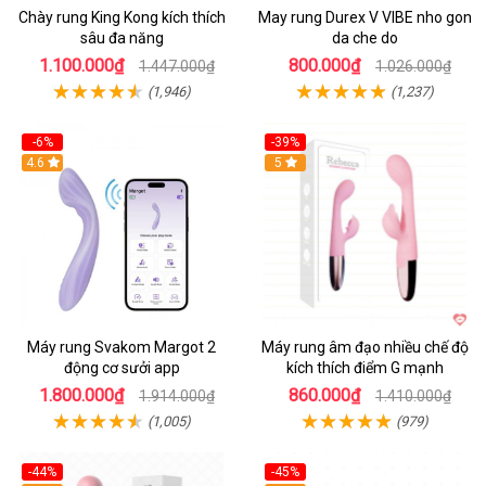
Chày rung King Kong kích thích
May rung Durex V VIBE nho gon
sâu đa năng
da che do
1.100.000₫
800.000₫
1.447.000₫
1.026.000₫
(1,946)
(1,237)
-6%
-39%
4.6
Hot
5
Máy rung Svakom Margot 2
Máy rung âm đạo nhiều chế độ
động cơ sưởi app
kích thích điểm G mạnh
1.800.000₫
860.000₫
1.914.000₫
1.410.000₫
(1,005)
(979)
-44%
-45%