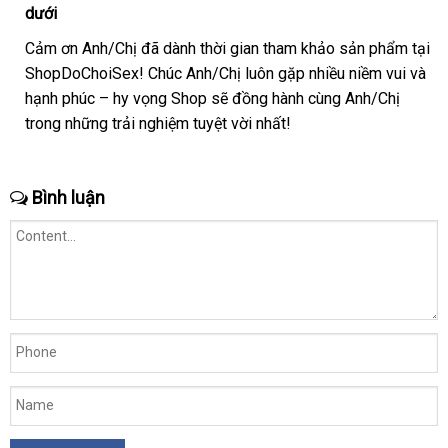
dưới
sánh
Cảm ơn Anh/Chị
ở
đã dành thời gian tham khảo sản phẩm tại
ShopDoChoiSex! Chúc Anh/Chị luôn gặp nhiều niềm vui
đâu
phân
và
hạnh phúc – hy vọng Shop
uy
Úc
sẽ đồng hành cùng Anh/Chị
phối
trong
nơi
những trải nghiệm tuyệt vời nhất!
tín
bán
Bình luận