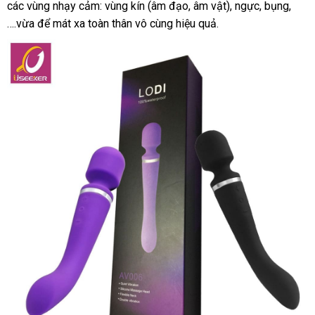
các vùng nhạy cảm: vùng kín (âm đạo
mãi
an
, âm vật)
ở
, ngực
vụ
kho
, bụng,
nên
….vừa
kho
để mát xa toàn thân vô cùng hiệu quả.
toàn
đâu
hàng
chọ
hàng
tốt