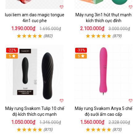
luoi liem am dao magic tongue
Máy rung 3in1 hút thụt mạnh
4in1 cuc phe
kích thích cực đỉnh
1.390.000₫
2.100.000₫
1.695.000₫
3.000.000₫
(882)
(879)
-22%
-33%
Hot
5
Hot
5
Máy rung Svakom Tulip 10 chế
Máy rung Svakom Anya 5 chế
độ kích thích cực mạnh
độ sưởi ấm cao cấp
1.050.000₫
1.560.000₫
1.346.000₫
2.328.000₫
(875)
(873)