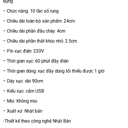
dụng
trợ
nhất
– Chức năng: 10 tần số rung
– Chiều dài toàn bộ sản phẩm: 24cm
– Chiều dài phần đầu chày: 4cm
– Chiều dài phần thắt khúc nhỏ: 2.5cm
– Pin xạc điện: 220V
– Thời gian xạc: 60 phút đầy điện
– Thời gian dùng: xạc đầy dùng tối thiểu
bảng
được 1 giờ
giá
– Dây xạc: dài 90cm
– Kiểu xạc: cắm USB
– Mùi: Không mùi
– Xuất xứ: Nhật bản
-Thiết kế theo công nghệ Nhật Bản