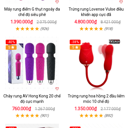
Máy rung điểm G thụt ngoáy đa
Trứng rung Lovense Vulse điều
chế độ siêu phê
khiển app cực đã
1.390.000₫
4.800.000₫
2.075.000₫
8.421.000₫
(926)
(918)
-40%
-38%
5
Hot
5
Chày rung AV Hong Kong 20 chế
Trứng rung hoa hồng 2 đầu liếm
độ cực mạnh
móc 10 chế độ
760.000₫
1.350.000₫
1.267.000₫
2.177.000₫
(901)
(892)