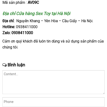
Mã sản phẩm :
AV09C
Địa chỉ Cửa hàng Sex Toy tại Hà Nội
Địa chỉ:
Nguyễn Khang – Yên Hòa – Cầu Giấy – Hà Nội.
Hotline:
0938411000
Zalo:
0938411000
Cảm ơn quý khách
xuất
đã luôn tin dùng
giá
và sử dụng sản phẩm
khuy
của
chúng tôi.
xứ
sỉ
mãi
Bình luận