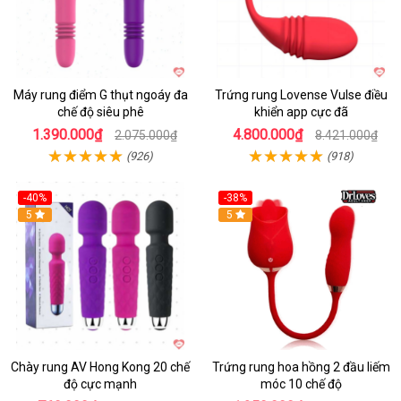
Máy rung điểm G thụt ngoáy đa
Trứng rung Lovense Vulse điều
chế độ siêu phê
khiển app cực đã
1.390.000₫
4.800.000₫
2.075.000₫
8.421.000₫
(926)
(918)
-40%
-38%
5
Hot
5
Chày rung AV Hong Kong 20 chế
Trứng rung hoa hồng 2 đầu liếm
độ cực mạnh
móc 10 chế độ