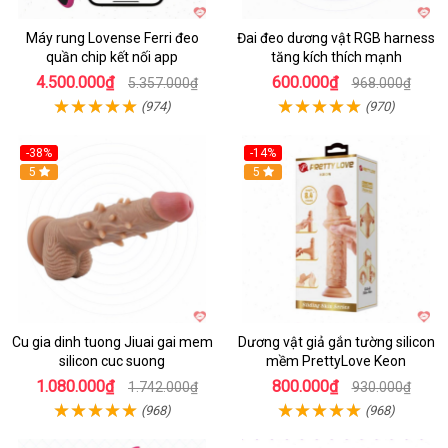
Máy rung Lovense Ferri đeo
Đai đeo dương vật RGB harness
quần chip kết nối app
tăng kích thích mạnh
4.500.000₫
600.000₫
5.357.000₫
968.000₫
(974)
(970)
-38%
-14%
5
5
Cu gia dinh tuong Jiuai gai mem
Dương vật giả gắn tường silicon
silicon cuc suong
mềm PrettyLove Keon
1.080.000₫
800.000₫
1.742.000₫
930.000₫
(968)
(968)