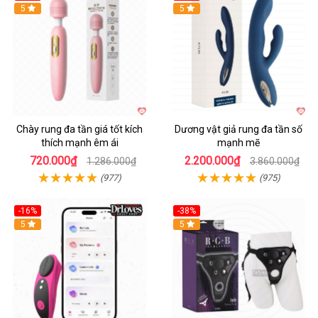
Hot
5
Hot
5
Chày rung đa tần giá tốt kích
Dương vật giả rung đa tần số
thích mạnh êm ái
mạnh mẽ
720.000₫
2.200.000₫
1.286.000₫
3.860.000₫
(977)
(975)
-16%
-38%
Hot
5
Hot
5