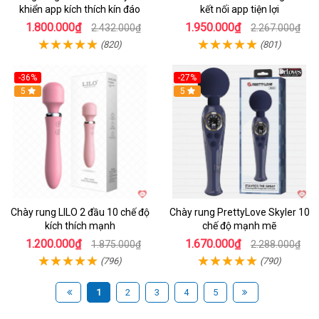
khiển app kích thích kín đáo
kết nối app tiện lợi
1.800.000₫
1.950.000₫
2.432.000₫
2.267.000₫
(820)
(801)
-36%
-27%
Hot
5
Hot
5
Chày rung LILO 2 đầu 10 chế độ
Chày rung PrettyLove Skyler 10
kích thích mạnh
chế độ mạnh mẽ
1.200.000₫
1.670.000₫
1.875.000₫
2.288.000₫
(796)
(790)
1
2
3
4
5