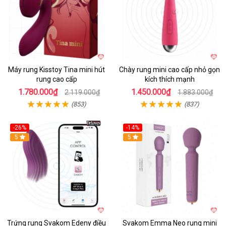
Máy rung Kisstoy Tina mini hút
Chày rung mini cao cấp nhỏ gọn
rung cao cấp
kích thích mạnh
1.780.000₫
1.450.000₫
2.119.000₫
1.883.000₫
(853)
(837)
-26%
-14%
Hot
5
Hot
5
Trứng rung Svakom Edeny điều
Svakom Emma Neo rung mini