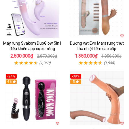
Máy rung Svakom DuoGlow 5in1
Dương vật Evo Mars rung thụt
điều khiển app cực sướng
tỏa nhiệt liếm cao cấp
2.500.000₫
1.350.000₫
2.873.000₫
1.956.000₫
(1,960)
(1,958)
-24%
-38%
4.6
Hot
5