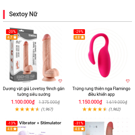
Sextoy Nữ
-20%
-29%
Hot
4.7
Hot
4.8
Dương vật giả Lovetoy 9inch gắn
Trứng rung thiên nga Flamingo
tường siêu sướng
điều khiển app
1.100.000₫
1.150.000₫
1.375.000₫
1.619.000₫
(1,967)
(1,962)
-13%
-31%
4.8
4.8