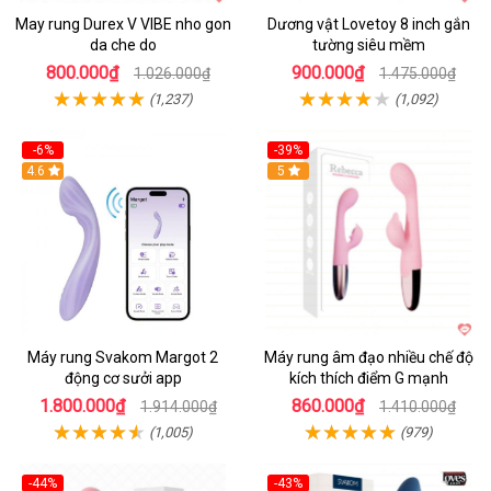
May rung Durex V VIBE nho gon
Dương vật Lovetoy 8 inch gắn
da che do
tường siêu mềm
800.000₫
900.000₫
1.026.000₫
1.475.000₫
(1,237)
(1,092)
-6%
-39%
4.6
Hot
5
Máy rung Svakom Margot 2
Máy rung âm đạo nhiều chế độ
động cơ sưởi app
kích thích điểm G mạnh
1.800.000₫
860.000₫
1.914.000₫
1.410.000₫
(1,005)
(979)
-44%
-43%