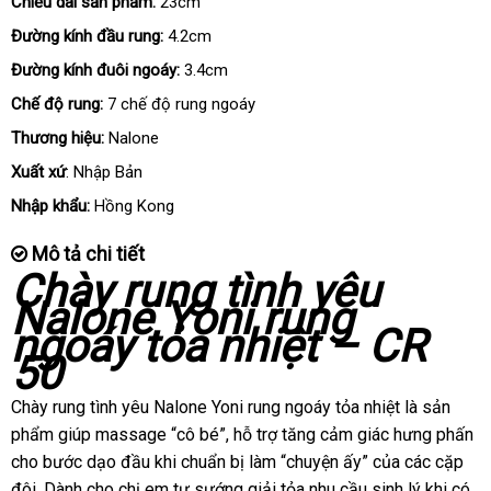
Chiều dài sản phẩm:
23cm
Đường kính đầu rung:
4.2cm
Đường kính đuôi ngoáy:
3.4cm
Chế độ rung:
7 chế độ rung ngoáy
Thương hiệu:
Nalone
Xuất xứ
: Nhập Bản
Nhập khẩu:
Hồng Kong
Mô tả chi tiết
Chày rung tình yêu
Nalone Yoni rung
ngoáy tỏa nhiệt – CR
50
Chày rung tình yêu Nalone Yoni rung ngoáy tỏa nhiệt là sản
phẩm giúp massage “cô bé”
nổi
, hỗ trợ tăng cảm giác hưng phấn
cho bước dạo đầu khi chuẩn bị làm “chuyện ấy”
tiếng
dễ
của
bình
các cặp
đôi
đặt
. Dành cho chị em tự sướng giải tỏa nhu cầu sinh lý khi có
dàng
luận