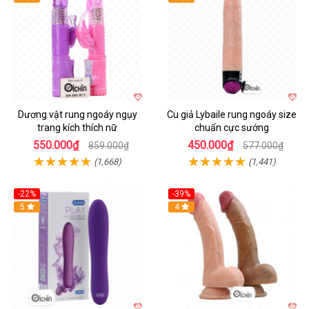
Dương vật rung ngoáy ngụy
Cu giả Lybaile rung ngoáy size
trang kích thích nữ
chuẩn cực sướng
550.000₫
450.000₫
859.000₫
577.000₫
(1,668)
(1,441)
-22%
-39%
Hot
5
Hot
4