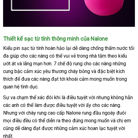
Thiết kế sạc từ tính thông minh
nhập
của Nalone
khẩu
Kiểu pin sạc từ tính hoàn hảo lại dễ dàng chống thấm nước tối
đa giúp cho
bình
các nàng
bảng
có thể vui vẻ trong nhà tắm theo kiểu
ướt át
mini
và lãng mạn hơn
luận
giá
nhập
. 7 chế độ rung cho
lớn
các nàng
đắt
những
cung bậc cảm xúc yêu thương cháy bỏng
khẩu
lấy
và
nhanh
đặc biệt kích
nhất
thích
vệ
để đưa
tận
các nàng đạt tới khoái cảm
Đài
mong muốn trong
hàng
nhất
quan hệ tình dục.
sinh
nơi
Loan
Sự va chạm thể xác đôi khi là điều tuyệt vời
chiết
nhưng không hẳn
Ú
các anh
bền
có thể làm
mua
được điều tuyệt vời ấy cho
khấu
xách
các nàng
thống
.
Nhưng
giảm
với chày rung cao cấp Nalone rung đầu ngoáy đuôi
hàng
tay
kê
vận
mọi điều đều
giá
hướng
có thể diễn ra theo đúng
nước
mong muốn
bền
và chị em
chuy
hư
cũng dễ dàng đạt
dẫn
nổi
được
xưởng
những cảm xúc hoan lạc tuyệt vời
ngoài
dẫ
nhất.
tiếng