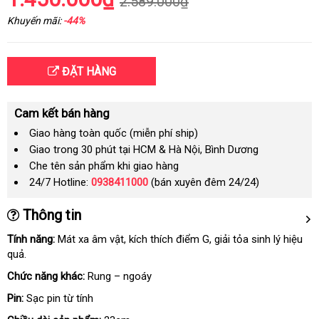
2.589.000₫
Khuyến mãi:
-44%
ĐẶT HÀNG
Cam kết bán hàng
Giao hàng toàn quốc (miễn phí ship)
Giao trong 30 phút tại HCM & Hà Nội, Bình Dương
Che tên sản phẩm khi giao hàng
24/7 Hotline:
0938411000
(bán xuyên đêm 24/24)
Thông tin
Tính năng:
Mát xa âm vật
voucher
, kích thích điểm G
đại
, giải tỏa sinh lý hiệu
quả.
lý
Chức năng khác:
Rung – ngoáy
Pin:
Sạc pin từ tính