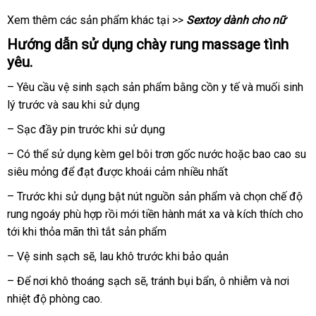
Xem thêm
vệ
các sản phẩm khác tại >>
Sextoy dành cho nữ
sinh
Hướng dẫn sử dụng chày rung massage tình
yêu.
– Yêu cầu vệ sinh sạch sản phẩm bằng cồn y tế
phụ
và muối sinh
lý trước
nơi
và sau khi sử dụng
kiện
nào
– Sạc đầy pin trước khi sử dụng
– Có thể sử dụng kèm gel bôi trơn gốc nước
Trung
hoặc bao cao su
siêu mỏng
chợ
để đạt
shop
được khoái cảm nhiều nhất
Quốc
– Trước khi sử dụng bật nút nguồn sản phẩm
khuyến
và chọn chế độ
rung ngoáy phù hợp rồi mới tiền hành mát xa
vệ
và kích thích cho
mãi
tới khi thỏa mãn
đổi
thì tắt sản phẩm
sinh
trả
– Vệ sinh sạch
xưởng
sẽ
nhận
, lau khô trước khi bảo quản
xét
– Để nơi khô thoáng sạch
tự
sẽ
đổi
, tránh bụi bẩn
xách
, ô nhiễm
Úc
và nơi
nhiệt độ phòng cao.
động
trả
tay