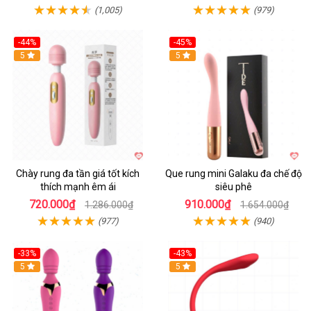
(1,005)
(979)
-44%
-45%
Hot
5
Hot
5
Chày rung đa tần giá tốt kích
Que rung mini Galaku đa chế độ
thích mạnh êm ái
siêu phê
720.000₫
910.000₫
1.286.000₫
1.654.000₫
(977)
(940)
-33%
-43%
Hot
5
Hot
5