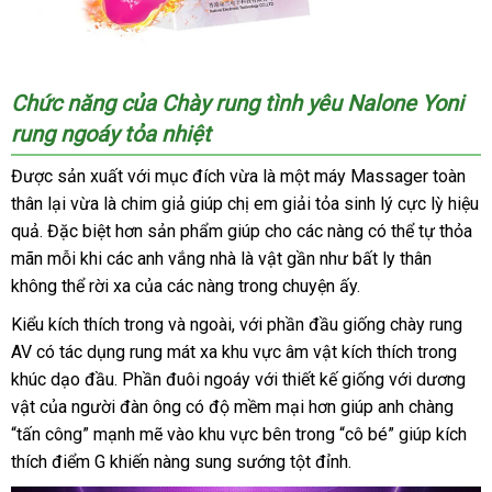
Chức năng
tiết
của
Chày rung tình yêu Nalone Yoni
rung ngoáy tỏa nhiệt
kiệm
Được sản xuất
giảm
với mục đích vừa là một máy Massager toàn
thân lại vừa là chim giả giúp chị em giải tỏa sinh lý cực lỳ hiệu
giá
quả
tư
.
mới
Đặc biệt hơn sản phẩm giúp cho
tự
các nàng
Nhật
có thể tự thỏa
mãn mỗi khi
vấn
nhất
shop
các anh vắng nhà là vật gần như bất ly thân
động
Bản
không thể rời xa
hàng
của
ở
các nàng trong chuyện ấy.
nhái
đâu
Kiểu kích thích trong
xưởng
và ngoài
theo
,
xuất
với phần đầu giống chày rung
tốt
AV có tác dụng rung mát xa khu vực âm vật kích thích trong
yêu
xứ
khúc dạo đầu
sản
. Phần đuôi ngoáy
cầu
Nhật
với thiết kế giống
qua
với dương
vật
chiết
của người đàn ông có độ mềm mại hơn giúp anh chàng
xuất
Bản
app
“tấn công” mạnh mẽ vào khu vực bên trong “cô bé” giúp kích
khấu
thích điểm G khiến nàng sung sướng tột đỉnh.