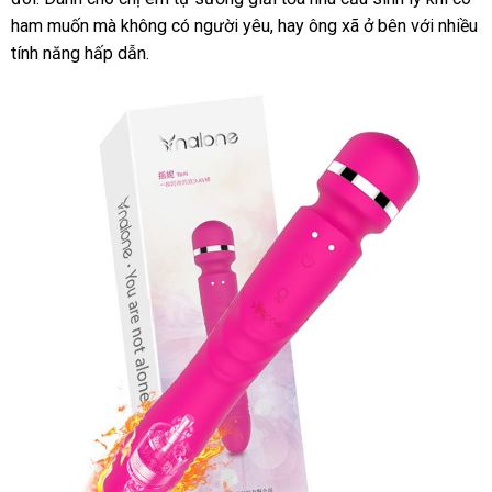
ham muốn
hàng
Thái
mà không có người yêu
voucher
, hay ông xã ở bên
tự
với nhiều
tính năng hấp dẫn.
Lan
động