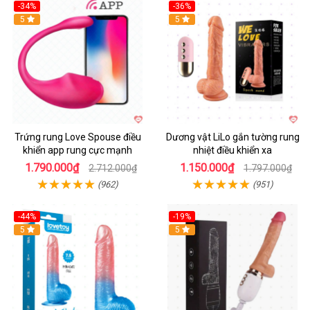
-34%
-36%
5
5
Trứng rung Love Spouse điều
Dương vật LiLo gắn tường rung
khiển app rung cực mạnh
nhiệt điều khiển xa
1.790.000₫
1.150.000₫
2.712.000₫
1.797.000₫
(962)
(951)
-44%
-19%
Hot
5
Hot
5