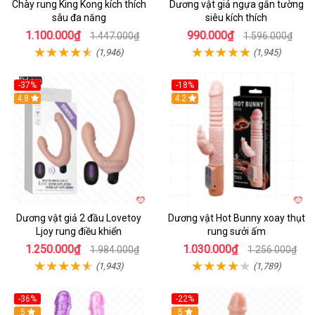
Chày rung King Kong kích thích
Dương vật giả ngựa gắn tường
sâu đa năng
siêu kích thích
1.100.000₫
990.000₫
1.447.000₫
1.596.000₫
(1,946)
(1,945)
-37%
-18%
Hot
4.8
Hot
4.2
Dương vật giả 2 đầu Lovetoy
Dương vật Hot Bunny xoay thụt
Ljoy rung điều khiển
rung sưởi ấm
1.250.000₫
1.030.000₫
1.984.000₫
1.256.000₫
(1,943)
(1,789)
-36%
-22%
Hot
5
Hot
5