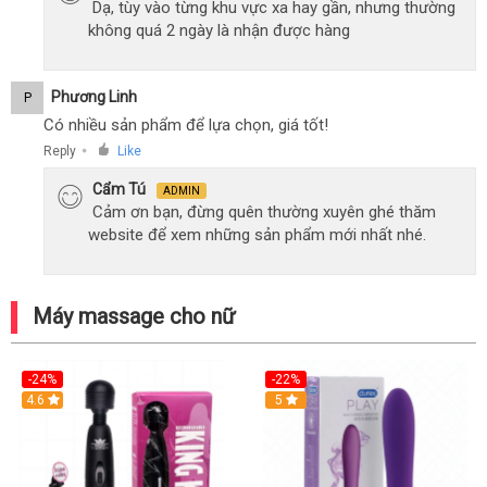
Dạ, tùy vào từng khu vực xa hay gần, nhưng thường
không quá 2 ngày là nhận được hàng
Phương Linh
P
Có nhiều sản phẩm để lựa chọn, giá tốt!
Reply
Like
●
Cẩm Tú
ADMIN
Cảm ơn bạn, đừng quên thường xuyên ghé thăm
website để xem những sản phẩm mới nhất nhé.
Máy massage cho nữ
-24%
-22%
4.6
Hot
5