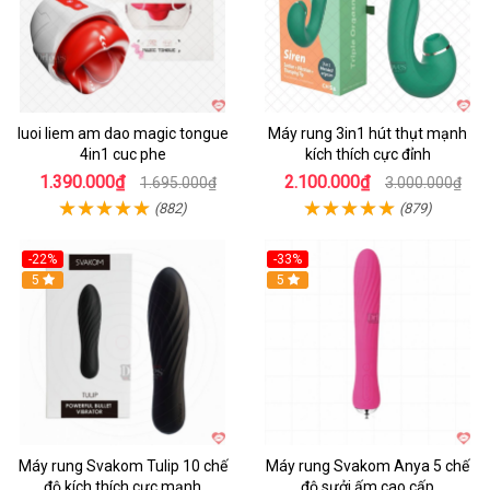
luoi liem am dao magic tongue
Máy rung 3in1 hút thụt mạnh
4in1 cuc phe
kích thích cực đỉnh
1.390.000₫
2.100.000₫
1.695.000₫
3.000.000₫
(882)
(879)
-22%
-33%
Hot
5
Hot
5
Máy rung Svakom Tulip 10 chế
Máy rung Svakom Anya 5 chế
độ kích thích cực mạnh
độ sưởi ấm cao cấp