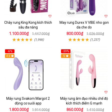
Chày rung King Kong kích thích
May rung Durex V VIBE nho gon
sâu đa năng
da che do
1.100.000₫
800.000₫
1.447.000₫
1.026.000₫
(1,946)
(1,237)
-6%
-39%
4.6
Hot
5
Máy rung Svakom Margot 2
Máy rung âm đạo nhiều chế độ
động cơ sưởi app
kích thích điểm G mạnh
1.800.000₫
860.000₫
1.914.000₫
1.410.000₫